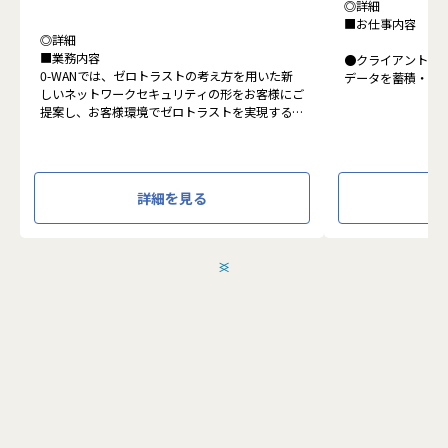
◎詳細
■お仕事内容
◎詳細
■業務内容
●クライアントの
0-WANでは、ゼロトラストの考え方を用いた新
データを蓄積・加
しいネットワークセキュリティの形をお客様にご
に活用する BI(Busin
提案し、お客様環境でゼロトラストを実現するた
システムの導入か
めのさまざまな支援を行っています。
す。またクラウド
各メンバーの得意分野を組み合わせ、チームワー
想から実施します
クを重視してゼロトラスト事業を推進していま
す。
●クライアントの要
詳細を見る
設計、実装まで、
本求人で採用する方には、テクニカルサポートや
って頂きます。
SI案件のメンバー参画を通じて、エンジニアとし
●主に要件定義か
てのスキルアップを目指していただきます。
発だけでなく、D
＜
＞
エンジニアとしての高いスキルに加えて、チャレ
理、エンドユーザ
ンジ精神、未経験分野にも積極的に取り組む情熱
など、幅広い経験
がある方を募集しています。
アアップが可能な
●エンドユーザー
面接においては業務内容におけるマッチングとご
あり、要件定義な
自身が目指される方向性を確認し、適切なチーム
へのアサインを検討します。
採用後は、入社研修の後、下記のチームへの配属
こちらの求人に応募します
となり、業務をお任せいたします。
・テクニカルサポートチーム