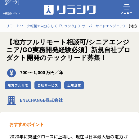
メニュー
会員登録
ログイン
リモートワーク転職で自分らしく「リラシク」
サーバーサイドエンジニア
【地方
【地方フルリモート相談可/シニアエンジ
ニア/GO実務開発経験必須】新規自社プロ
ダクト開発のテックリード募集！
700 〜 1,000 万円／年
地方フルリモ
自社サービス
上場企業
ENECHANGE株式会社
おすすめポイント
2020年に東証グロースに上場し、現在は日本最大級の電力ガ