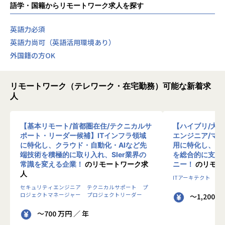
語学・国籍からリモートワーク求人を探す
英語力必須
英語力尚可（英語活用環境あり）
外国籍の方OK
リモートワーク（テレワーク・在宅勤務）可能な新着求
人
【基本リモート/首都圏在住/テクニカルサ
【ハイブリ/大
ポート・リーダー候補】ITインフラ領域
エンジニア/マ
に特化し、クラウド・自動化・AIなど先
用に特化し、10
端技術を積極的に取り入れ、SIer業界の
を総合的に支援
常識を変える企業！
のリモートワーク求
ニー！
のリモー
人
ITアーキテクト
プ
セキュリティエンジニア
テクニカルサポート
プ
ロジェクトマネージャー
プロジェクトリーダー
～1,200 
～700 万円 ／ 年