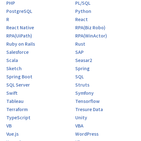
PHP
PL/SQL
PostgreSQL
Python
R
React
React Native
RPA(Biz Robo)
RPA(UiPath)
RPA(WinActor)
Ruby on Rails
Rust
Salesforce
SAP
Scala
Seasar2
Sketch
Spring
Spring Boot
SQL
SQL Server
Struts
Swift
Symfony
Tableau
Tensorflow
Terraform
Tresure Data
TypeScript
Unity
VB
VBA
Vue.js
WordPress