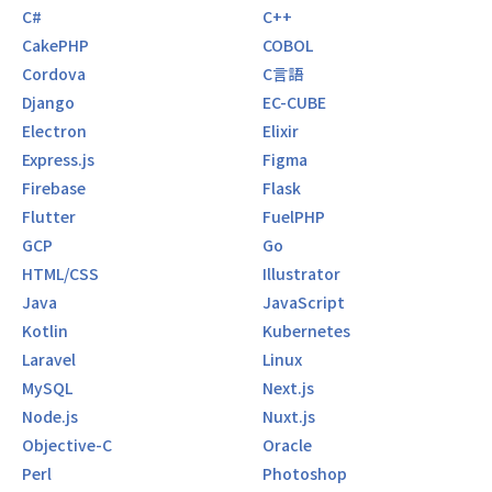
C#
C++
CakePHP
COBOL
Cordova
C言語
Django
EC-CUBE
Electron
Elixir
Express.js
Figma
Firebase
Flask
Flutter
FuelPHP
GCP
Go
HTML/CSS
Illustrator
Java
JavaScript
Kotlin
Kubernetes
Laravel
Linux
MySQL
Next.js
Node.js
Nuxt.js
Objective-C
Oracle
Perl
Photoshop