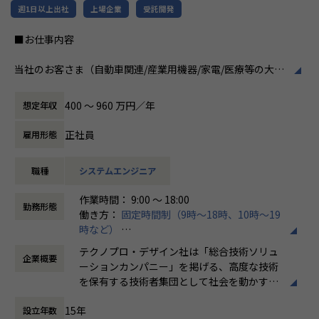
週1日以上出社
上場企業
受託開発
■お仕事内容
当社のお客さま（自動車関連/産業用機器/家電/医療等の大手
メーカー）の開発現場で電気・電子回路設計エンジニア（ア
ナログ/デジタル/高周波）として開発業務に従事していただ
400 〜 960 万円／年
想定年収
きます。
正社員
雇用形態
会社についての詳細
当社は、約8,500名のエンジニアの現場力と技術コンサルテ
職種
システムエンジニア
ィングを融合し、課題解決から価値創造までを一貫して支援
する総合技術ソリューションカンパニーです。
作業時間： 9:00 ～ 18:00
輸送用機器、産業用機械、精密機器、電子部品、医療機器な
勤務形態
働き方：
固定時間制（9時～18時、10時～19
ど幅広い業界において、多様なプロジェクトからエンジニア
時など）
が高度な技術経験を積むことのできる環境を提供していま
時間外労働の有無： 有（月平均20時間）
す。
テクノプロ・デザイン社は「総合技術ソリュ
企業概要
休憩時間： 60分
さらに、体系的な教育・研修制度を通じて先端技術の習得を
ーションカンパニー」を掲げる、高度な技術
促進し、エンジニア一人ひとりの専門性向上と高付加価値化
を保有する技術者集団として社会を動かすこ
を実現しています。
とを志し、活動しています。
15年
設立年数