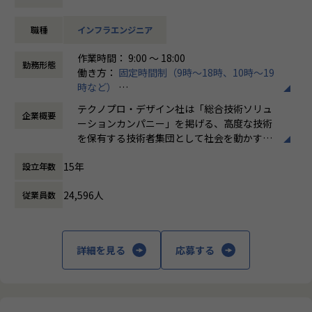
専門システムを取り扱うことが多くあります。
皆さまには研修を通して、インフラエンジニアとしてのご活
職種
インフラエンジニア
躍を期待し、入社後約3か月間の研修にご参加いただきま
す。
作業時間： 9:00 ～ 18:00
勤務形態
働き方：
固定時間制（9時～18時、10時～19
研修内容
時など）
イチからITの基礎を学び、インフラを支えるエンジニアとし
時間外労働の有無： 有（月平均20時間）
ての業務を学ぶ実践的な研修
テクノプロ・デザイン社は「総合技術ソリュ
企業概要
休憩時間： 60分
ーションカンパニー」を掲げる、高度な技術
■研修期間：約3ヵ月
を保有する技術者集団として社会を動かすこ
とを志し、活動しています。
基礎学習
15年
設立年数
IT基礎（ネットワーク、OS、Linux、NW、DBなど）
ビジネスモデルはアウトソーシング領域全域
Webシステム、クラウド基礎
24,596人
従業員数
に渡ります。いわゆる技術者派遣と呼ばれ
AWS基礎、セキュリティ基礎
る、クライアント先に当社の技術者が出向す
AWS実習
る事業だけではなく、請負や受託と呼ばれる
AWSサーバー構築演習
働く場所に関わらない事業支援や最新技術を
詳細を見る
応募する
運用演習（バッチ運用、障害フロ―演習など）
用いた研究開発などを行っています。
※研修内容・期間は変更になる可能性がございます。
加速度的に技術革新が進む現代社会。開発サ
配属例
イクルの短期化、製品開発の多角化や上流工
■2023年7月入社/23歳/文系大学卒