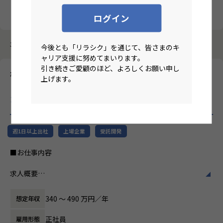
クリア
検索
ログイン
3986件中 51件～60件
今後とも「リラシク」を通じて、皆さまのキ
ャリア支援に努めてまいります。
引き続きご愛顧のほど、よろしくお願い申し
株式会社テクノプロ・デザイン
上げます。
【全国/インフラエンジニア/未経験歓迎】総合技術ソリューショ
ン企業におけるインフラエンジニア募集
のリモートワーク求人
週1日以上出社
上場企業
受託開発
■お仕事内容
求人概要
【インフラエンジニアコース】
340 〜 490 万円／年
想定年収
当社は「メーカー」や「自治体」を主要顧客としており、メ
ーカー向けWEBシステムや行政向け総合システムといった、
正社員
雇用形態