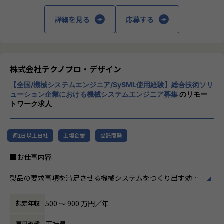
・AIによる船舶制御の先行技術開発
る事業だけではなく、請負や受託と呼ばれる
・AIのOSSを応用した映像解析開発
働く場所に関わらない事業支援や最新技術を
詳細を見る
応募する
・AIプロンプト自動更新機能の開発
用いた研究開発などを行っています。
【関われる製品・サービス】
加速度的に技術革新が進む現代社会。開発サ
自動車（開発効率化・自動化/生産効率化）
イクルの短期化、製品開発の多角化や上流工
ロボット
程プロジェクトの増加といった世の中で技術
株式会社テクノプロ・デザイン
次世代デバイス
者集団として価値提供を行うために、エンジ
医療機器
【全国/機械システムエンジニア/SySML使用経験】総合技術ソリ
ニアが生涯活躍できる環境を考え事業運営を
ューション企業における機械システムエンジニア募集
のリモー
AR/VR製品
行っています。
トワーク求人
センシング/IoT etc…
【業務の変更の範囲】
週1日以上出社
上場企業
受託開発
会社の定める業務
■お仕事内容
製品の要求事項を満足させる機械システムをつくり出す効率
的なプロセスの構築やそれを用いた開発を行います。
モデルベースシステムズエンジニアリング（MBSE）やバー
500 〜 900 万円／年
想定年収
チャルエンジニアリングを活用します。
正社員
雇用形態