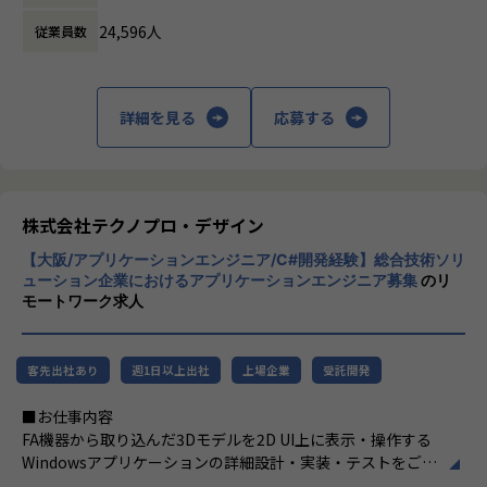
【業務の変更の範囲】
ビジネスモデルはアウトソーシング領域全域
会社の定める業務
24,596人
従業員数
に渡ります。いわゆる技術者派遣と呼ばれ
る、クライアント先に当社の技術者が出向す
る事業だけではなく、請負や受託と呼ばれる
働く場所に関わらない事業支援や最新技術を
詳細を見る
応募する
用いた研究開発などを行っています。
加速度的に技術革新が進む現代社会。開発サ
イクルの短期化、製品開発の多角化や上流工
程プロジェクトの増加といった世の中で技術
株式会社テクノプロ・デザイン
者集団として価値提供を行うために、エンジ
【大阪/アプリケーションエンジニア/C#開発経験】総合技術ソリ
ニアが生涯活躍できる環境を考え事業運営を
ューション企業におけるアプリケーションエンジニア募集
のリ
行っています。
モートワーク求人
客先出社あり
週1日以上出社
上場企業
受託開発
■お仕事内容
FA機器から取り込んだ3Dモデルを2D UI上に表示・操作する
Windowsアプリケーションの詳細設計・実装・テストをご担
当いただきます。