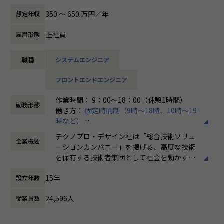
350 〜 650 万円／年
想定年収
【業務内容】
C#・WPF・MVVMをベースに、FA機器の3Dモデル表示・操
正社員
雇用形態
作機能（移動・回転・ズーム）や頂点データの3D変換・管理
機能の開発を担います。
職種
システムエンジニア
ラムダ式・LINQを用いたロジック実装、行列演算・ベクトル
演算を伴う数学的処理、バグバッシュ等のテスト支援も担当
フロントエンドエンジニア
範囲です。
作業時間： 9：00～18：00（休憩1時間）
【具体的な仕事内容】
勤務形態
働き方：
固定時間制（9時～18時、10時～19
・ WPFを用いたWindowsアプリケーションの詳細設計・実
時など）
装
時間外労働の有無： 有（月平均20時間）
・ FA機器から取り込んだ3Dモデルの2D UI表示機能の開発
テクノプロ・デザイン社は「総合技術ソリュ
企業概要
休憩時間： 60分
・ 頂点データの3Dモデル変換・管理（追加・更新）機能の
ーションカンパニー」を掲げる、高度な技術
開発
を保有する技術者集団として社会を動かすこ
・ 3Dモデルの操作（移動・回転）、表示（ズーム・拡大・
とを志し、活動しています。
縮小）機能の開発
15年
設立年数
・ MVVMパターンに基づくView-Model実装（新規・既存拡
ビジネスモデルはアウトソーシング領域全域
張）
24,596人
従業員数
に渡ります。いわゆる技術者派遣と呼ばれ
・ バグバッシュ等を通じた網羅的なテスト支援
る、クライアント先に当社の技術者が出向す
る事業だけではなく、請負や受託と呼ばれる