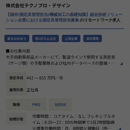
程プロジェクトの増加といった世の中で技術
株式会社テクノプロ・デザイン
者集団として価値提供を行うために、エンジ
【福井/測定具管理担当/機械加工の基礎知識】総合技術ソリュー
ニアが生涯活躍できる環境を考え事業運営を
ション企業における測定具管理担当募集
のリモートワーク求人
行っています。
客先出社あり
週1日以上出社
上場企業
受託開発
■お仕事内容
大手自動車部品メーカーにて、製造ラインで使用する測定具
（ゲージ類）の手配業務および社内データベースの整備・管
理を担っていただきます。。
442 〜 655 万円／年
想定年収
【業務内容】
工程設計部門などの依頼者と仕様を調整し、測定具メーカー
正社員
雇用形態
との折衝を経て測定具を手配する一連の業務を担当します。
あわせて、社内で使用中の測定具を製品・ライン・型番で紐
職種
PMO
社内SE
付けてデータベース化する管理業務にも携わります。
作業時間： コアタイム：なし フレキシブルタ
【具体的な仕事内容】
勤務形態
イム：6:30～22：00の時間帯で1日2時間勤務
◆測定具の手配業務
※標準労働時間：月、8時間×稼働日（所定
・ 依頼者（工程設計部門等）との依頼内容の確認・調整