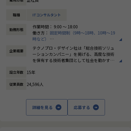
【想定業務】
①xILS環境構築ソリューション開発およびシミュレーション
職種
ITコンサルタント
②デジタルツイン領域ソリューション開発（バーチャルエン
ジニアリング）
作業時間： 9:00 ～ 18:00
③テスト自動化支援（DevOps/CICD/AI）
勤務形態
働き方：
固定時間制（9時～18時、10時～19
④PLM/ALMなどを含めたワークフロービジネス支援（MBSE
時など）
強化)
時間外労働の有無： 有（月平均20時間）
テクノプロ・デザイン社は「総合技術ソリュ
企業概要
休憩時間： 60分
【お任せする工程やポジション】
ーションカンパニー」を掲げる、高度な技術
当社ではコンサルティング～構想～PoCといったプリセール
を保有する技術者集団として社会を動かすこ
スから
とを志し、活動しています。
実装、運用までのすべての工程に対応しております。
15年
設立年数
プロジェクトの規模は2～6名が多く、ご経験に応じて担当い
ビジネスモデルはアウトソーシング領域全域
ただく工程、
24,596人
従業員数
に渡ります。いわゆる技術者派遣と呼ばれ
メンバー、リーダー、マネージャ―といったポジションをお
る、クライアント先に当社の技術者が出向す
任せいたします。
る事業だけではなく、請負や受託と呼ばれる
働く場所に関わらない事業支援や最新技術を
詳細を見る
応募する
【業務の変更の範囲】
用いた研究開発などを行っています。
会社の定める業務
加速度的に技術革新が進む現代社会。開発サ
イクルの短期化、製品開発の多角化や上流工