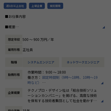
週1日以上出社
上場企業
受託開発
■お仕事内容
■概要
高速・大容量の無線移動通信技術を使用した、あらゆる物を
インターネットに接続させる技術開発に携わっていただきま
500 〜 900 万円／年
想定年収
す。
通信基地局機器及び端末の開発における通信制御の回路/制御
正社員
雇用形態
ソフトの開発を想定しています。
職種
システムエンジニア
ネットワークエンジニア
■想定される業務内容
●ハードウェア
作業時間： 9:00 ～ 18:00
5G規格スマートフォンの無線設計業務
勤務形態
働き方：
固定時間制（9時～18時、10時～19
・アンテナ～RF回路設計、各種測定、シミュレーション
時など）
・試作準備、認証試験
時間外労働の有無： 有（月平均20時間）
・特性改善検討/構造検討
テクノプロ・デザイン社は「総合技術ソリュ
企業概要
休憩時間： 60分
ーションカンパニー」を掲げる、高度な技術
●ソフトウェア
を保有する技術者集団として社会を動かすこ
通信管理DB/Webアプリケーションの5G対応改修
とを志し、活動しています。
・Linux、Java環境でのアプリケーション詳細設計
15年
設立年数