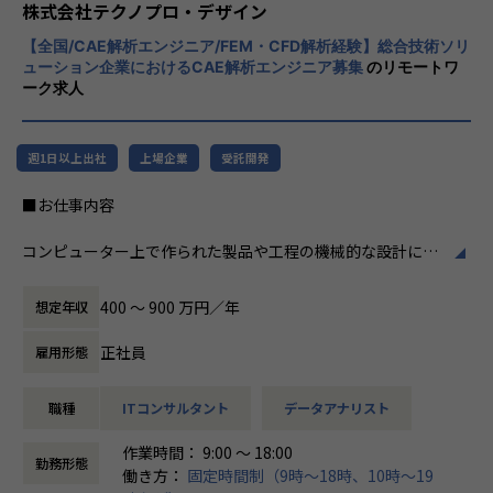
程プロジェクトの増加といった世の中で技術
株式会社テクノプロ・デザイン
前職では営業職を経験。過去に公務員を志望していたことも
者集団として価値提供を行うために、エンジ
あり、
【全国/CAE解析エンジニア/FEM・CFD解析経験】総合技術ソリ
ニアが生涯活躍できる環境を考え事業運営を
民間志望に切り替えた後も社会の基盤を支える仕事を志望。
ューション企業におけるCAE解析エンジニア募集
のリモートワ
行っています。
ーク求人
家族にエンジニアがいたこともあり、キャリアチェンジを目
指し転職を決意。
■配属プロジェクト
週1日以上出社
上場企業
受託開発
メーカー向け社内業務システムの開発プロジェクトにて、
■お仕事内容
機能を満たすシステムの設計〜実装・テスト～運用までの一
連工程に従事
コンピューター上で作られた製品や工程の機械的な設計に関
するデータを解析し、製品の品質や製造方法の最適化につい
【業務の変更の範囲】
て工学的に計算する解析業務に携わっていただきます。
会社の定める業務
400 〜 900 万円／年
想定年収
【想定業務】
正社員
雇用形態
①解析結果と現物の差異確認と条件補正。仕様に基づく形
状、材料などの最適化提案、設計へのフィードバック
職種
ITコンサルタント
データアナリスト
②仕様に基づく形状の検討、3Dモデルのメッシュ化、条件決
め、CAEツールでの解析等
作業時間： 9:00 ～ 18:00
③製品設計や生産の効率化や標準化を含んだコンサルティン
勤務形態
働き方：
固定時間制（9時～18時、10時～19
グ