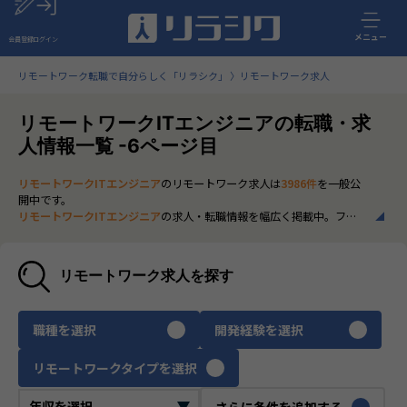
メニュー
会員登録
ログイン
リモートワーク転職で自分らしく「リラシク」
リモートワーク求人
リモートワークITエンジニアの転職・求
人情報一覧 -6ページ目
リモートワークITエンジニア
のリモートワーク求人は
3986件
を一般公
開中です。
リモートワークITエンジニア
の求人・転職情報を幅広く掲載中。フル
リモートから一部在宅勤務まで、全国の正社員ポジションを多数ご紹
介。最新の市場動向やキャリア形成に役立つ情報もあわせてチェック
できます。
リモートワーク求人を探す
いち早く、多くの選択肢から
リモートワークITエンジニア
のリモート
ワーク求人を選びたい方は、30秒で完結する無料の
会員登録
へお進み
ください。
職種を選択
開発経験を選択
リモートワークタイプを選択
さらに条件を追加する