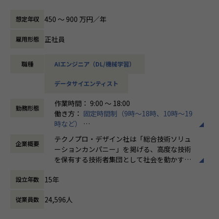
増えています。生成AIなどを駆使することが当たり前の時代
となりました。
450 〜 900 万円／年
想定年収
テクノプログループのお客様からも、DX加速や生成AIを中心
とした先端技術の急速な進化、業務・ITの複雑化といった構
正社員
雇用形態
造変化に伴うご相談が数多く寄せられています。
テクノプロ・デザイン社は2017年から、AI/ビッグデータ活
職種
AIエンジニア（DL/機械学習）
用のビジネスを進めてきましたが、その割合も年々増えてお
ります。
データサイエンティスト
この度、「データ連携・データ基盤整備」「レガシーシステ
ムのモダナイズ」「業務とITの全体最適化」等の領域を中心
作業時間： 9:00 ～ 18:00
に、「コンサルティング×実行支援」を一体化したサービス
勤務形態
働き方：
固定時間制（9時～18時、10時～19
を提供します。
時など）
そのメンバーを募集いたします。エンジニアとして市場価値
時間外労働の有無： 有（月平均20時間）
を高め続けてみませんか。
テクノプロ・デザイン社は「総合技術ソリュ
企業概要
休憩時間： 60分
ーションカンパニー」を掲げる、高度な技術
【想定業務例】
を保有する技術者集団として社会を動かすこ
・自動車車体設計におけるデータ利活用DXツールの開発
とを志し、活動しています。
・AIエージェントによる社内業務アプリケーションの開発
15年
設立年数
・技術支援ワークフローシステムおよびツールの開発
ビジネスモデルはアウトソーシング領域全域
・Local LLMを使った評価業務の効率化
24,596人
従業員数
に渡ります。いわゆる技術者派遣と呼ばれ
・ソフトウェア開発で利用する生成AIツールの開発
る、クライアント先に当社の技術者が出向す