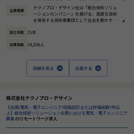
時間）の就労義務有
・ 依頼内容をもとにした測定具の仕様決定・仕様書作成
テクノプロ・デザイン社は「総合技術ソリュ
企業概要
働き方：
フルフレックス制
・ 測定具メーカーとの仕様調整・見積依頼・発注手配
ーションカンパニー」を掲げる、高度な技術
時間外労働の有無： 有（月平均20時間）
◆測定具のデータベース管理
を保有する技術者集団として社会を動かすこ
休憩時間： 60分
・ 社内で使用中の測定具を製品・ライン・型番で紐付けてデ
とを志し、活動しています。
ータベース化
15年
設立年数
・ 測定具管理台帳の更新・維持管理
ビジネスモデルはアウトソーシング領域全域
・ Excel・PowerPointを使用した管理資料・報告書の作成
24,596人
従業員数
に渡ります。いわゆる技術者派遣と呼ばれ
る、クライアント先に当社の技術者が出向す
る事業だけではなく、請負や受託と呼ばれる
■募集背景
働く場所に関わらない事業支援や最新技術を
詳細を見る
応募する
製造ラインで使用する測定具の種類・数量が増加するなか、
用いた研究開発などを行っています。
測定具の手配から社内データベース整備まで一貫して担える
人材の増員が必要となりました。
加速度的に技術革新が進む現代社会。開発サ
品質を支える重要な管理業務を担うポジションです。
イクルの短期化、製品開発の多角化や上流工
程プロジェクトの増加といった世の中で技術
株式会社テクノプロ・デザイン
【業務の変更の範囲】
者集団として価値提供を行うために、エンジ
会社の定める業務
【全国/電気・電子エンジニア/回路設計または評価経験1年以
ニアが生涯活躍できる環境を考え事業運営を
上】総合技術ソリューション企業における電気・電子エンジニア
行っています。
募集
のリモートワーク求人