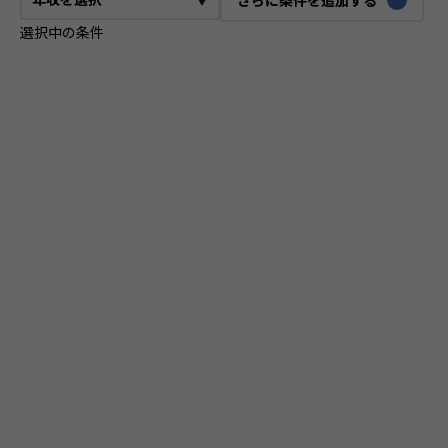
選択中の条件
CTO
VPoE
テックリード
ITコンサルタント
ITアーキテクト
プロジェクトマネージャー
プロダクトマネージャー
スクラムマスター