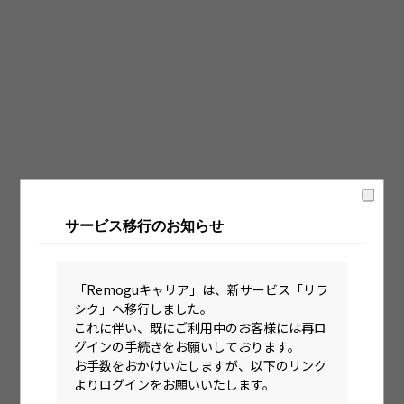
固定時間制（9時～18時、10時～19時など）
フレックス制（コアタイムあり）
フルフレックス制
裁量労働制
語学・国籍から探す
英語力必須
サービス移行のお知らせ
英語力尚可（英語活用環境あり）
外国籍の方OK
「Remoguキャリア」は、新サービス「リラ
シク」へ移行しました。
これに伴い、既にご利用中のお客様には再ロ
グインの手続きをお願いしております。
お手数をおかけいたしますが、以下のリンク
よりログインをお願いいたします。