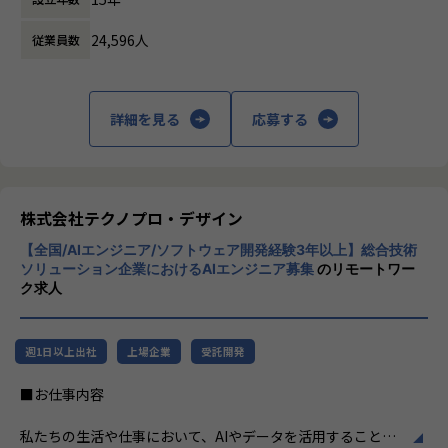
・マスタ変更作業、案件強化試験、性能評価
ビジネスモデルはアウトソーシング領域全域
・トラブル対応、一次解析、再現試験、データ調査
24,596人
従業員数
に渡ります。いわゆる技術者派遣と呼ばれ
る、クライアント先に当社の技術者が出向す
【関われる製品・サービスの例】
る事業だけではなく、請負や受託と呼ばれる
イベント（スポーツ、エンタテインメント）
働く場所に関わらない事業支援や最新技術を
詳細を見る
応募する
自動車（AD/ADAS、車内エンタテインメント、コネクテッ
用いた研究開発などを行っています。
ド）
ロボット(自律動作、協調動作、手術ロボット）
加速度的に技術革新が進む現代社会。開発サ
テレメトリー（気象、火山、河川、大気）
イクルの短期化、製品開発の多角化や上流工
生産設備（生産状況、資材等トレーサビリティ）
程プロジェクトの増加といった世の中で技術
株式会社テクノプロ・デザイン
医療（遠隔医療、バイタルデータ）
者集団として価値提供を行うために、エンジ
レスキュー（事故通報）
【全国/AIエンジニア/ソフトウェア開発経験3年以上】総合技術
ニアが生涯活躍できる環境を考え事業運営を
ソリューション企業におけるAIエンジニア募集
のリモートワー
行っています。
ク求人
【業務の変更の範囲】
会社の定める業務
週1日以上出社
上場企業
受託開発
■お仕事内容
私たちの生活や仕事において、AIやデータを活用することが