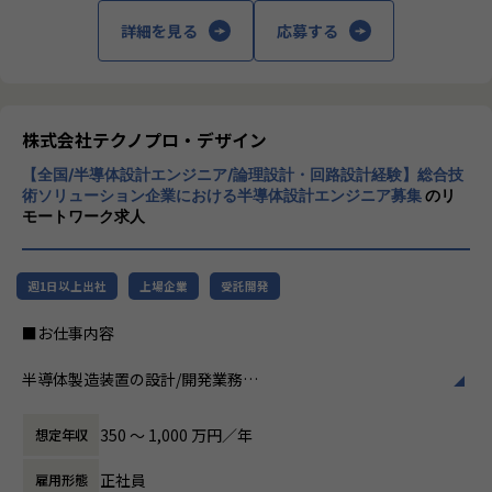
働く場所に関わらない事業支援や最新技術を
詳細を見る
応募する
■募集背景
用いた研究開発などを行っています。
大手電子機器メーカーより受託したFA機器向けWindowsア
プリケーション開発プロジェクトにて、メンバーを増員しま
加速度的に技術革新が進む現代社会。開発サ
す。
イクルの短期化、製品開発の多角化や上流工
WPFをベースとした3Dモデル表示・操作UIの開発を担うチー
程プロジェクトの増加といった世の中で技術
株式会社テクノプロ・デザイン
ムに参画し、詳細設計・実装・各種テストを担当いただきま
者集団として価値提供を行うために、エンジ
す。
【全国/半導体設計エンジニア/論理設計・回路設計経験】総合技
ニアが生涯活躍できる環境を考え事業運営を
術ソリューション企業における半導体設計エンジニア募集
のリ
行っています。
モートワーク求人
【業務の変更の範囲】
会社の定める業務
週1日以上出社
上場企業
受託開発
■お仕事内容
半導体製造装置の設計/開発業務
半導体設計ツールを用いての、論理設計・論理回路、論理検
証、回路設計、レイアウト設計に携わっていただきます。
350 〜 1,000 万円／年
想定年収
①システム設計・検証
正社員
雇用形態