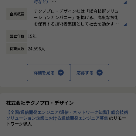
時など）
④CAE解析研修サービス
時間外労働の有無： 有（月平均20時間）
テクノプロ・デザイン社は「総合技術ソリュ
企業概要
休憩時間： 60分
【プロジェクト例】
ーションカンパニー」を掲げる、高度な技術
・振動計測システムのデータ解析/測定立会い/セットアップ
を保有する技術者集団として社会を動かすこ
・製品の物理挙動のモデル化 ・現象の可視化、製品の性能、
とを志し、活動しています。
品質確認、システムの合理化、制御アルゴリズムの検討
15年
設立年数
・解析モデルの検討 (減速機：電車など)
ビジネスモデルはアウトソーシング領域全域
・車両全体の衝突解析に関するアセスメント業務 ・自動車構
24,596人
従業員数
に渡ります。いわゆる技術者派遣と呼ばれ
造（強度）に基づいた衝突安全試験計画の立案
る、クライアント先に当社の技術者が出向す
・シミュレーション結果と実機の比較検討を行うための実験
る事業だけではなく、請負や受託と呼ばれる
計画の立案 ・衝突実験の結果からの考察
働く場所に関わらない事業支援や最新技術を
詳細を見る
応募する
・設計部門へのフィードバックと一連の流れを実施する ・付
用いた研究開発などを行っています。
随するレポートの作成
加速度的に技術革新が進む現代社会。開発サ
希望や経験、スキルを十分考慮し、最適な案件をお任せしま
イクルの短期化、製品開発の多角化や上流工
す。
程プロジェクトの増加といった世の中で技術
株式会社テクノプロ・デザイン
者集団として価値提供を行うために、エンジ
【業務の変更の範囲】
【全国/通信開発エンジニア/通信・ネットワーク知識】総合技術
ニアが生涯活躍できる環境を考え事業運営を
会社の定める業務
ソリューション企業における通信開発エンジニア募集
のリモー
行っています。
トワーク求人