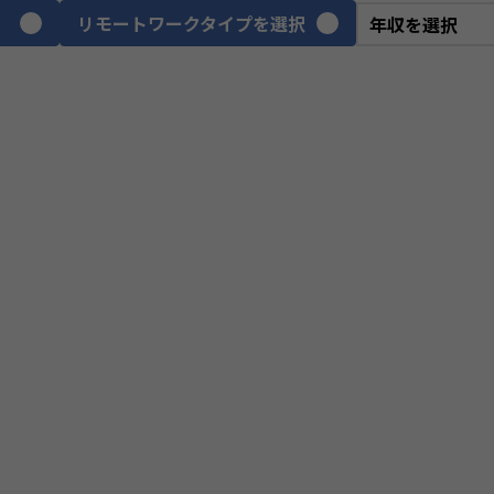
リモートワークタイプを選択
VPoE
テ
ITアーキテクト
プ
スクラムマスター
PM
プロジェクトリーダー
we
webディレクター
デ
CGデザイナー
イ
ネットワークエンジニア
サ