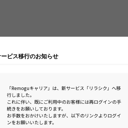
Java
Jav
Kubernetes
Lar
MySQL
Nex
Nuxt.js
Obj
Perl
Pho
サービス移行のお知らせ
PL/SQL
Pos
R
Rea
RPA(Biz Robo)
RPA
「Remoguキャリア」は、新サービス「リラシク」へ移
行しました。
Ruby on Rails
Rus
これに伴い、既にご利用中のお客様には再ログインの手
続きをお願いしております。
SAP
Sca
お手数をおかけいたしますが、以下のリンクよりログイ
Sketch
Spr
ンをお願いいたします。