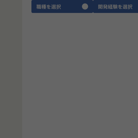
職種を選択
開発経験を選択
CTO
ITコンサルタント
プロダクトマネージャー
ブリッジSE
UIUXデザイナー
ゲームデザイナー
SRE