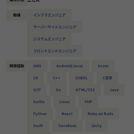
・オンラインヨガプラットフォームの要件定義・設計（Rub
設計など、上流フェーズから関われる案件も豊富です。ま
y／Vue／AWS）
た、配属後は営業やキャリアアドバイザーがしっかり伴走。
・自社ECサイトの新規立ち上げ（要件定義～運用／TypeScr
職種
インフラエンジニア
ひとりで悩まず、安心して挑戦できます。
ipt、GCP）
・大手メーカー向け製造システムの業務改善プロジェクト
サーバーサイドエンジニア
◆落ち着いた環境で、長く働きたい方へ
（C#／Python）
当社は定着率95％と、高い水準を維持しています。リモート
システムエンジニア
OKの案件も多く、週2～3日出社が基本。残業は月9時間ほど
▼インフラ系
で、年間休日も124日とプライベートとの両立が可能です。
フロントエンドエンジニア
・ECクラウド基盤設計（AWS／VMware）
現場には教育担当がつき、月1回の面談やチャット相談も実
・アプリ向けサーバ設計構築（Docker／Azure）
施。産休・育休の取得＆復帰率も100％と、ライフイベント
・大手クライアント向け仮想環境移行・導入（Windows／A
開発経験
AWS
Android(Java)
Azure
にも柔軟に対応しています。
ctive Directory）
C#
C++
COBOL
C言語
◆マネジメントにも挑戦したい方へ
「PL/PMにステップアップしたい」「育成に関わる経験をし
＜安心のサポート体制＞
GCP
Go
HTML/CSS
Java
てみたい」
・教育担当が1on1でフォロー
そんな方には、キャリアの希望に応じた案件をご用意。年2
Kotlin
Linux
PHP
└配属先はチーム＋教育係体制で、すぐ相談できる環境を整
回の面談を通じて方向性を確認しながら、段階的にマネジメ
備。
ントスキルを磨けるようサポートします。リーダー未経験か
Python
React
Ruby on Rails
ら活躍している社員も多数。女性管理職も在籍しており、年
・営業＆キャリアアドバイザーが伴走
齢や性別を問わずフェアに評価される環境です。
Swift
Terraform
Unity
└入社直後は毎月、その後は隔月で面談。業務・人間関係・
キャリアを幅広く支援。