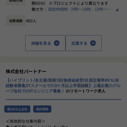
にも柔軟に対応しています。
・トラブル時は当日中に対応
憩60分） ※プロジェクトにより異なります
└問題発生時は営業とアドバイザーが即対応し、迅速に調
働き方：
固定時間制（9時～18時、10時～19
◆マネジメントにも挑戦したい方へ
整。
時など）
「PL/PMにステップアップしたい」「育成に関わる経験をし
460人
従業員数
時間外労働の有無： 有（月平均20時間）
てみたい」
・勉強会・交流会を年2回実施
休憩時間： 60分
そんな方には、キャリアの希望に応じた案件をご用意。年2
└他案件の社員ともつながれる場を用意。ナレッジ共有も活
回の面談を通じて方向性を確認しながら、段階的にマネジメ
発です。
ントスキルを磨けるようサポートします。リーダー未経験か
詳細を見る
応募する
ら活躍している社員も多数。女性管理職も在籍しており、年
【業務の変更の範囲】
齢や性別を問わずフェアに評価される環境です。
会社の定める範囲
株式会社パートナー
＜チーム組織構成＞
入社後は原則2名以上のチームに配属されるため、一人現場
【ハイブリット/名古屋/面接1回/無借金経営/社員定着率95％/未
や丸投げはないです。
経験者募集/ITスクールでの3ケ月以上学習経験】上場企業のグル
また、経験値に応じて先輩がフォローに入り、定例MTGやチ
ープ会社でのITエンジニア募集！
のリモートワーク求人
ャットで気軽に相談できる環境を整えています。
▼年齢構成
週1日以上出社
受託開発
平均年齢32.5歳
＜具体的な仕事内容＞
▼定着率
◆上流工程にチャレンジしたい方へ