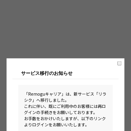
固定時間制（9時～18時、10時～19時など）
フレックス制（コアタイムあり）
フルフレックス制
裁量労働制
語学・国籍から探す
英語力必須
サービス移行のお知らせ
英語力尚可（英語活用環境あり）
外国籍の方OK
「Remoguキャリア」は、新サービス「リラ
シク」へ移行しました。
これに伴い、既にご利用中のお客様には再ロ
グインの手続きをお願いしております。
お手数をおかけいたしますが、以下のリンク
よりログインをお願いいたします。