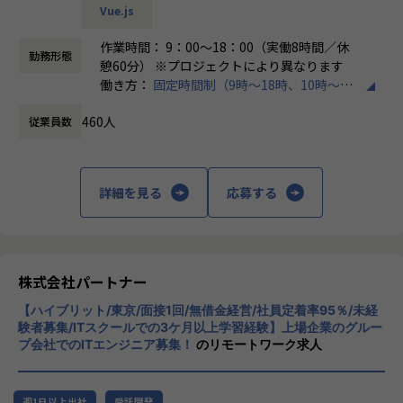
Vue.js
＜チーム組織構成＞
・チャットで気軽に相談OK
入社後は原則2名以上のチームに配属されるため、一人現場
作業時間： 9：00～18：00（実働8時間／休
└日常的に連絡しやすく、安心して話せる関係性を構築。
勤務形態
や丸投げはないです。
憩60分） ※プロジェクトにより異なります
また、経験値に応じて先輩がフォローに入り、定例MTGやチ
働き方：
固定時間制（9時～18時、10時～19
・トラブル時は当日中に対応
ャットで気軽に相談できる環境を整えています。
時など）
└問題発生時は営業とアドバイザーが即対応し、迅速に調
460人
従業員数
時間外労働の有無： 有（月平均20時間）
整。
▼年齢構成
休憩時間： 60分
平均年齢32.5歳
・勉強会・交流会を年2回実施
└他案件の社員ともつながれる場を用意。ナレッジ共有も活
詳細を見る
応募する
▼定着率
発です。
95％（2024年8月時点／1年以内）
【業務の変更の範囲】
会社の定める範囲
＜その他プロジェクト事例＞
株式会社パートナー
▼開発系
・オンラインヨガプラットフォームの要件定義・設計（Rub
【ハイブリット/東京/面接1回/無借金経営/社員定着率95％/未経
y／Vue／AWS）
験者募集/ITスクールでの3ケ月以上学習経験】上場企業のグルー
・自社ECサイトの新規立ち上げ（要件定義～運用／TypeScr
プ会社でのITエンジニア募集！
のリモートワーク求人
ipt、GCP）
・大手メーカー向け製造システムの業務改善プロジェクト
（C#／Python）
週1日以上出社
受託開発