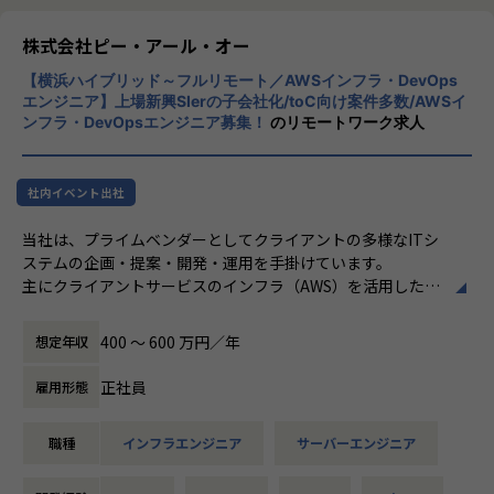
＜その他プロジェクト事例＞
株式会社ピー・アール・オー
▼開発系
・オンラインヨガプラットフォームの要件定義・設計（Rub
【横浜ハイブリッド～フルリモート／AWSインフラ・DevOps
y／Vue／AWS）
エンジニア】上場新興SIerの子会社化/toC向け案件多数/AWSイ
・自社ECサイトの新規立ち上げ（要件定義～運用／TypeScr
ンフラ・DevOpsエンジニア募集！
のリモートワーク求人
ipt、GCP）
・大手メーカー向け製造システムの業務改善プロジェクト
（C#／Python）
社内イベント出社
▼インフラ系
当社は、プライムベンダーとしてクライアントの多様なITシ
・ECクラウド基盤設計（AWS／VMware）
ステムの企画・提案・開発・運用を手掛けています。
・アプリ向けサーバ設計構築（Docker／Azure）
主にクライアントサービスのインフラ（AWS）を活用したシ
・大手クライアント向け仮想環境移行・導入（Windows／A
ステム基盤の設計・構築・運用業務をご担当いただきます。
ctive Directory）
400 〜 600 万円／年
想定年収
■具体的な業務内容
・AWSのクラウドサービスを活用したシステム基盤の設計/
正社員
雇用形態
＜安心のサポート体制＞
構築/運用
・教育担当が1on1でフォロー
・IaC（Infrastructure as Code）を活用したクラウドインフ
職種
インフラエンジニア
サーバーエンジニア
└配属先はチーム＋教育係体制で、すぐ相談できる環境を整
ラの構成管理
備。
・CI/CDパイプラインの構築・運用
・コンテナ基盤（Docker、Kubernetes等）の設計・構築