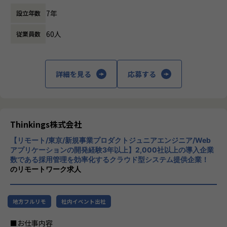
術的な意思決定。
主力製品である「sonar ATS」は、SaaS型の
ルチャーがあります。
7年
設立年数
採用管理システムで、企業が効率的かつ効果
昨年度有給取得率８０％以上。プライベートも充実し、やり
▼生成AIを活用した機能・サービスの立案、プロトタイプ実
的に採用プロセスを管理できるようサポート
がいのある先端技術の仕事に携わる事で、高いモチベーショ
装
60人
従業員数
します。sonar ATSは、応募者の管理、面接
ンと安定した納得の給与も得ることが可能です。
最新のAI技術を用いて、顧客の「不」を根本から解消する仕
のスケジューリング、評価の記録など、採用
IT系の資格取得を支援。資格取得のための支援制度が充実し
組みの考案とスピーディーな実装。
活動全般を一元管理できる機能を提供してい
ています。
ます。また、AIを活用したエントリーシート
詳細を見る
応募する
▼ビジネスサイド（PdM・経営層）と連携した技術的アプロ
選考支援機能も搭載しており、企業の採用活
【業務の変更の範囲】
ーチの策定
動をさらに効率化します。
無
ビジネス要件を受け身でこなすのではなく、目的を共有し、
【★社風/文化】
課題解決のための最適なアプローチを共に創り上げる。
Thinkingsの社風は、革新と協力を重視して
います。社員一人ひとりが主体的に行動し、
Thinkings株式会社
このフェーズで最も重要となるのは、「仮説と探索をいかに
新しいアイデアを積極的に提案する文化が根
素早く繰り返せるか」です。
【リモート/東京/新規事業プロダクトジュニアエンジニア/Web
付いています。また、チームワークを大切に
机上の空論やドキュメント通りの開発ではなく、実際に動く
アプリケーションの開発経験3年以上】2,000社以上の導入企業
し、互いにサポートし合う環境が整っていま
数である採用管理を効率化するクラウド型システム提供企業！
ものをスピード感を持って作り、
す。
のリモートワーク求人
顧客の反応を見ながら次のアプローチを探索し続けるサイク
【★働き方/リモートワーク】
ルを主導していただきます。
柔軟な働き方を推奨しており、リモートワー
検証の結果、価値が証明された仕組みは、将来的に新たなサ
クも積極的に取り入れております。
地方フルリモ
社内イベント出社
ービス・製品としてゼロから設計・開発を主導していただき
ます。
■お仕事内容