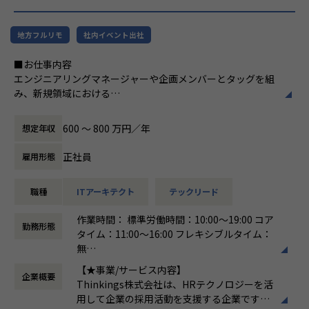
ドからバックエンド、クラウド基盤の構築・運用まで、幅広
い技術領域の案件に携わることができます。フルスタックな
地方フルリモ
社内イベント出社
エンジニアとしてスキルの幅を伸ばしていただける環境で
す。
■お仕事内容
エンジニアリングマネージャーや企画メンバーとタッグを組
■仕事の魅力
み、新規領域における
Webサービス開発、スマホアプリ開発、業務系システム、基
新たなソリューションの探索・検証、および製品版に向けた
幹系システムなど、様々なプロジェクトが豊富。ブロックチ
アーキテクチャ設計・開発全般をお任せします。
ェーン技術を活用したシステム開発やIoTシステム開発など
600 〜 800 万円／年
想定年収
最新のソリューションやテクノロジーを駆使した案件も年々
＜具体的な業務イメージ＞
増えてきています。業種やターゲットユーザー、今から立ち
正社員
雇用形態
現在はPoCフェーズのため、技術と顧客課題の両面から「本
上げるサービス・既に多くのユーザーを持つサービスなど、
当に価値のある機能・サービスは何か」
領域やビジネスフェーズが違えば、抱える課題も変わってき
職種
ITアーキテクト
テックリード
を見極める検証開発を行っています。企画と開発が一体とな
ます。フルスタックなエンジニアを目指せる環境です。
った立ち上げフェーズの少数精鋭チームにて、
高い技術力のある技術者が豊富にいるので、次はこの技術を
作業時間： 標準労働時間：10:00～19:00 コア
「顧客にどんな新しいソリューションを提供できるか」を技
やってみたいという声ややるべきという考えが出てくる風土
勤務形態
タイム：11:00～16:00 フレキシブルタイム：
術・ビジネスの両面からアプローチしていただきます。
です。世界中の最先端テクノロジーと結び付け、お客様や自
無
社のビジネスイノベーションに貢献できます。
働き方：
フレックス制（コアタイムあり）
▼新規領域におけるアーキテクチャ設計・技術選定
【★事業/サービス内容】
チームとして助け合って業務を遂行する環境。 チームワーク
企業概要
時間外労働の有無： 有（月平均15時間）
フロントエンド、バックエンド、インフラ、LLMモデル選定
Thinkings株式会社は、HRテクノロジーを活
を大切にしており、日常的なコミュニケーション、コードレ
休憩時間： 60分
など、サービス化を見据えたゼロベースからの土台作りと技
用して企業の採用活動を支援する企業です。
ビュー、スキル共有を通じて、メンバー全員が成長できるカ