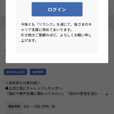
クリア
検索
ログイン
3987件中 11件～20件
今後とも「リラシク」を通じて、皆さまのキ
ャリア支援に努めてまいります。
引き続きご愛顧のほど、よろしくお願い申し
株式会社パートナー
上げます。
【ハイブリット/大阪/面接1回/無借金経営/社員定着率95％/微経
験枠/IT実務6ケ月以上】上場企業のグループ会社でのITエンジニ
ア募集！
のリモートワーク求人
週1日以上出社
受託開発
＜具体的な仕事内容＞
◆上流工程にチャレンジしたい方へ
「設計や要件定義に関わってみたい」「自分の意見を活かせ
る環境で働きたい」
そんな方には700社以上の中からスキルや希望に合う案件を
350 〜 500 万円／年
想定年収
ご紹介しています。