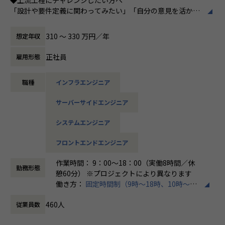
95％（2024年8月時点／1年以内）
「設計や要件定義に関わってみたい」「自分の意見を活かせ
る環境で働きたい」
そんな方には700社以上の中からスキルや希望に合う案件を
310 〜 330 万円／年
想定年収
＜その他プロジェクト事例＞
ご紹介しています。
▼開発系
たとえば、ヨガ配信アプリやECサイトの新規開発、クラウド
正社員
雇用形態
・オンラインヨガプラットフォームの要件定義・設計（Rub
設計など、上流フェーズから関われる案件も豊富です。ま
y／Vue／AWS）
た、配属後は営業やキャリアアドバイザーがしっかり伴走。
・自社ECサイトの新規立ち上げ（要件定義～運用／TypeScr
職種
インフラエンジニア
ひとりで悩まず、安心して挑戦できます。
ipt、GCP）
・大手メーカー向け製造システムの業務改善プロジェクト
サーバーサイドエンジニア
◆落ち着いた環境で、長く働きたい方へ
（C#／Python）
当社は定着率95％と、高い水準を維持しています。リモート
システムエンジニア
OKの案件も多く、週2～3日出社が基本。残業は月9時間ほど
▼インフラ系
で、年間休日も124日とプライベートとの両立が可能です。
フロントエンドエンジニア
・ECクラウド基盤設計（AWS／VMware）
現場には教育担当がつき、月1回の面談やチャット相談も実
・アプリ向けサーバ設計構築（Docker／Azure）
施。産休・育休の取得＆復帰率も100％と、ライフイベント
作業時間： 9：00～18：00（実働8時間／休
・大手クライアント向け仮想環境移行・導入（Windows／A
勤務形態
にも柔軟に対応しています。
憩60分） ※プロジェクトにより異なります
ctive Directory）
働き方：
固定時間制（9時～18時、10時～19
◆マネジメントにも挑戦したい方へ
時など）
「PL/PMにステップアップしたい」「育成に関わる経験をし
460人
従業員数
時間外労働の有無： 有（月平均20時間）
＜安心のサポート体制＞
てみたい」
休憩時間： 60分
・教育担当が1on1でフォロー
そんな方には、キャリアの希望に応じた案件をご用意。年2