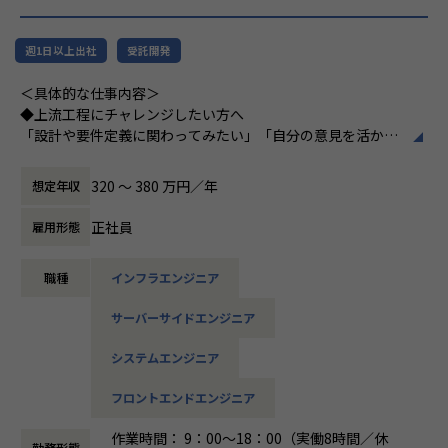
（C#／Python）
▼インフラ系
週1日以上出社
受託開発
・ECクラウド基盤設計（AWS／VMware）
＜具体的な仕事内容＞
・アプリ向けサーバ設計構築（Docker／Azure）
◆上流工程にチャレンジしたい方へ
・大手クライアント向け仮想環境移行・導入（Windows／A
「設計や要件定義に関わってみたい」「自分の意見を活かせ
ctive Directory）
る環境で働きたい」
そんな方には700社以上の中からスキルや希望に合う案件を
320 〜 380 万円／年
想定年収
ご紹介しています。
＜安心のサポート体制＞
たとえば、ヨガ配信アプリやECサイトの新規開発、クラウド
・教育担当が1on1でフォロー
正社員
雇用形態
設計など、上流フェーズから関われる案件も豊富です。ま
└配属先はチーム＋教育係体制で、すぐ相談できる環境を整
た、配属後は営業やキャリアアドバイザーがしっかり伴走。
備。
職種
インフラエンジニア
ひとりで悩まず、安心して挑戦できます。
・営業＆キャリアアドバイザーが伴走
サーバーサイドエンジニア
◆落ち着いた環境で、長く働きたい方へ
└入社直後は毎月、その後は隔月で面談。業務・人間関係・
当社は定着率95％と、高い水準を維持しています。リモート
キャリアを幅広く支援。
システムエンジニア
OKの案件も多く、週2～3日出社が基本。残業は月9時間ほど
で、年間休日も124日とプライベートとの両立が可能です。
・チャットで気軽に相談OK
フロントエンドエンジニア
現場には教育担当がつき、月1回の面談やチャット相談も実
└日常的に連絡しやすく、安心して話せる関係性を構築。
施。産休・育休の取得＆復帰率も100％と、ライフイベント
作業時間： 9：00～18：00（実働8時間／休
勤務形態