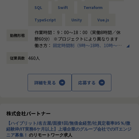
SQL
Swift
Terraform
＜チーム組織構成＞
入社後は原則2名以上のチームに配属されるため、一人現場
TypeScript
Unity
Vue.js
や丸投げはないです。
また、経験値に応じて先輩がフォローに入り、定例MTGやチ
作業時間： 9：00～18：00（実働8時間／休
勤務形態
ャットで気軽に相談できる環境を整えています。
憩60分） ※プロジェクトにより異なります
働き方：
固定時間制（9時～18時、10時～19
▼年齢構成
時など）
平均年齢32.5歳
460人
従業員数
時間外労働の有無： 有（月平均20時間）
休憩時間： 60分
▼定着率
95％（2024年8月時点／1年以内）
詳細を見る
応募する
＜その他プロジェクト事例＞
▼開発系
・オンラインヨガプラットフォームの要件定義・設計（Rub
株式会社パートナー
y／Vue／AWS）
・自社ECサイトの新規立ち上げ（要件定義～運用／TypeScr
【ハイブリット/名古屋/面接1回/無借金経営/社員定着率95％/微
ipt、GCP）
経験枠/IT実務6ケ月以上】上場企業のグループ会社でのITエンジ
ニア募集！
のリモートワーク求人
・大手メーカー向け製造システムの業務改善プロジェクト