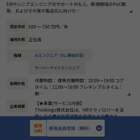
EMやシニアエンジニアのサポートのもと、新規領域のPoC開
発、およびその後の製品化に向けた
■募集背景
幅広い開発業務全般（フロントエンド、バックエンド、AIの
これまで当社は『sonar ATS by HRMOS』を中心に日本の採
実装）を担当いただきます。
用インフラとして成長を続けてきました。
500 〜 750 万円／年
想定年収
次のフェーズとして、蓄積されたプラットフォームの価値を
＜具体的な業務イメージ＞
オープンに外部へ拡張し、
正社員
雇用形態
現在はPoCフェーズのため、EMや先輩エンジニアと密にコミ
より多様で複雑な顧客課題を解決する新規領域への挑戦をス
ュニケーションを取りながら、
タートします。この挑戦を圧倒的なスピードで推し進め、
職種
AIエンジニア（DL/機械学習）
以下の業務を通じて「顧客の課題を解決する新しい仕組み
「攻める開発組織」へと進化させるため、新規事業プロダク
（ソリューション）」の検証・プロトタイプ実装を行ってい
トエンジニアチームの拡大を決定しました。
サーバーサイドエンジニア
ただきます。
現在は、自社アセットを活用した新たなソリューションの探
索・検証（PoC）を進めている最中です。
作業時間： 標準労働時間：10:00～19:00 コア
▼新規領域の設計および実装
この構想を技術面から具現化し、将来的には新たなサービス
勤務形態
タイム：11:00～16:00 フレキシブルタイム：
全般フロントエンド、バックエンド、データモデリングな
としてスケールさせていくコアメンバーとして、シニアエン
無
ど、まずはご自身の得意な技術領域からスタートし、
ジニアを募集します。
働き方：
フレックス制（コアタイムあり）
徐々に幅を広げながらスピード感を持ってプロトタイプを形
【★事業/サービス内容】
企業概要
時間外労働の有無： 有（月平均15時間）
にしていきます。
Thinkings株式会社は、HRテクノロジーを活
休憩時間： 60分
用して企業の採用活動を支援する企業です。
■配属・チーム構成・フォロー体制
▼生成AIを活用した機能の立案・実装
主力製品である「sonar ATS」は、SaaS型の
｜配属部門・チーム
簡単
新規会員登録（無料）
生成AIをプロダクトに組み込み、顧客課題を解決する新しい
7年
設立年数
採用管理システムで、企業が効率的かつ効果
Tech&Design Center > Product Management Dept. > PoC
30秒
価値を生み出すための開発
的に採用プロセスを管理できるようサポート
Team