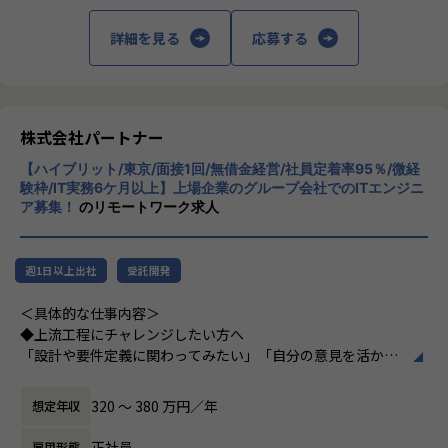
└配属先はチーム＋教育係体制で、すぐ相談できる環境を整
回の面談を通じて方向性を確認しながら、段階的にマネジメ
備。
ントスキルを磨けるようサポートします。リーダー未経験か
詳細を見る
応募する
ら活躍している社員も多数。女性管理職も在籍しており、年
・営業＆キャリアアドバイザーが伴走
齢や性別を問わずフェアに評価される環境です。
└入社直後は毎月、その後は隔月で面談。業務・人間関係・
キャリアを幅広く支援。
株式会社パートナー
＜チーム組織構成＞
・チャットで気軽に相談OK
入社後は原則2名以上のチームに配属されるため、一人現場
【ハイブリット/東京/面接1回/無借金経営/社員定着率95％/微経
└日常的に連絡しやすく、安心して話せる関係性を構築。
や丸投げはないです。
験枠/IT実務6ケ月以上】上場企業のグループ会社でのITエンジニ
また、経験値に応じて先輩がフォローに入り、定例MTGやチ
ア募集！
のリモートワーク求人
・トラブル時は当日中に対応
ャットで気軽に相談できる環境を整えています。
└問題発生時は営業とアドバイザーが即対応し、迅速に調
整。
▼年齢構成
週1日以上出社
受託開発
平均年齢32.5歳
・勉強会・交流会を年2回実施
＜具体的な仕事内容＞
└他案件の社員ともつながれる場を用意。ナレッジ共有も活
▼定着率
◆上流工程にチャレンジしたい方へ
発です。
95％（2024年8月時点／1年以内）
「設計や要件定義に関わってみたい」「自分の意見を活かせ
る環境で働きたい」
【業務の変更の範囲】
そんな方には700社以上の中からスキルや希望に合う案件を
320 〜 380 万円／年
想定年収
会社の定める範囲
＜その他プロジェクト事例＞
ご紹介しています。
▼開発系
たとえば、ヨガ配信アプリやECサイトの新規開発、クラウド
正社員
雇用形態