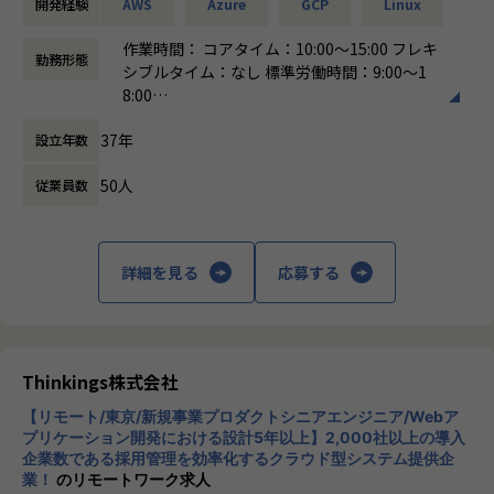
開発経験
AWS
Azure
GCP
Linux
・営業＆キャリアアドバイザーが伴走
・クラウドネイティブなアーキテクチャの設計・提案
└入社直後は毎月、その後は隔月で面談。業務・人間関係・
・Webサービス・アプリケーションのインフラ基盤の最適化
作業時間： コアタイム：10:00～15:00 フレキ
勤務形態
キャリアを幅広く支援。
など
シブルタイム：なし 標準労働時間：9:00～1
8:00
・チャットで気軽に相談OK
■案件例
働き方：
フレックス制（コアタイムあり）
└日常的に連絡しやすく、安心して話せる関係性を構築。
・ゲームプラットフォームのWebサイトサーバー構築・運用
37年
設立年数
時間外労働の有無： 有（月平均0時間～20時
プロジェクト
間）
・トラブル時は当日中に対応
・Webサイトサーバのオンプレミス→クラウド移行
50人
従業員数
休憩時間： 60分
└問題発生時は営業とアドバイザーが即対応し、迅速に調
・大規模データ向けETLツールの構築、保守、運用
整。
・AWS上でのマイクロサービス基盤の設計・構築プロジェク
ト
詳細を見る
応募する
・勉強会・交流会を年2回実施
└他案件の社員ともつながれる場を用意。ナレッジ共有も活
■キャリアアップを全力で応援！
発です。
個人の希望やキャリア形成を重視したプロジェクトアサイン
をしています。半期ごとの面談や定期的な1on1で「こういう
【業務の変更の範囲】
仕事をやってみたい！」「このスキルを伸ばしたい！」等、
Thinkings株式会社
会社の定める範囲
今後のキャリアやスキル形成について個人に寄り添いヒアリ
ングした上でアサイン先を決定しています。個人のスキルア
【リモート/東京/新規事業プロダクトシニアエンジニア/Webア
プリケーション開発における設計5年以上】2,000社以上の導入
ップ、キャリアパスに出来る限り添えるように、ひとりひと
企業数である採用管理を効率化するクラウド型システム提供企
りと向き合っています！
業！
のリモートワーク求人
多様なクライアントやプロジェクトを通じて、フロントエン