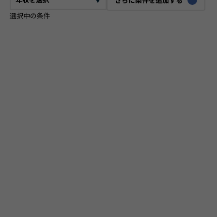
選択中の条件
CTO
VPoE
テックリード
ITコンサルタント
ITアーキテクト
プロジェクトマネージャー
プロダクトマネージャー
スクラムマスター