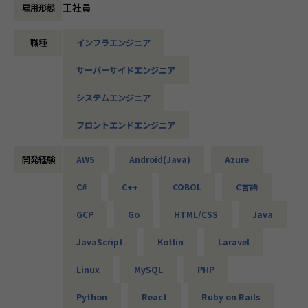
たとえば、ヨガ配信アプリやECサイトの新規開発、クラウド
正社員
雇用形態
設計など、上流フェーズから関われる案件も豊富です。ま
た、配属後は営業やキャリアアドバイザーがしっかり伴走。
職種
インフラエンジニア
ひとりで悩まず、安心して挑戦できます。
サーバーサイドエンジニア
◆落ち着いた環境で、長く働きたい方へ
当社は定着率95％と、高い水準を維持しています。リモート
システムエンジニア
OKの案件も多く、週2～3日出社が基本。残業は月9時間ほど
で、年間休日も124日とプライベートとの両立が可能です。
フロントエンドエンジニア
現場には教育担当がつき、月1回の面談やチャット相談も実
施。産休・育休の取得＆復帰率も100％と、ライフイベント
開発経験
AWS
Android(Java)
Azure
にも柔軟に対応しています。
C#
C++
COBOL
C言語
◆将来的にマネジメントにも挑戦したい方へ
「PL/PMにステップアップしたい」「育成に関わる経験をし
GCP
Go
HTML/CSS
Java
てみたい」
そんな方には、キャリアの希望に応じた案件をご用意。年2
JavaScript
Kotlin
Laravel
回の面談を通じて方向性を確認しながら、段階的にマネジメ
ントスキルを磨けるようサポートします。リーダー未経験か
Linux
MySQL
PHP
ら活躍している社員も多数。女性管理職も在籍しており、年
齢や性別を問わずフェアに評価される環境です。
Python
React
Ruby on Rails