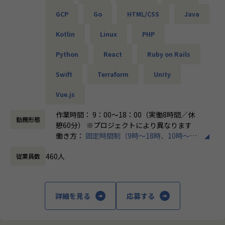
└問題発生時は営業とアドバイザーが即対応し、迅速に調
「PL/PMにステップアップしたい」「育成に関わる経験をし
GCP
Go
HTML/CSS
Java
整。
てみたい」
そんな方には、キャリアの希望に応じた案件をご用意。年2
Kotlin
Linux
PHP
・勉強会・交流会を年2回実施
回の面談を通じて方向性を確認しながら、段階的にマネジメ
└他案件の社員ともつながれる場を用意。ナレッジ共有も活
ントスキルを磨けるようサポートします。リーダー未経験か
Python
React
Ruby on Rails
発です。
ら活躍している社員も多数。女性管理職も在籍しており、年
齢や性別を問わずフェアに評価される環境です。
Swift
Terraform
Unity
【業務の変更の範囲】
会社の定める範囲
Vue.js
＜チーム組織構成＞
入社後は原則2名以上のチームに配属されるため、一人現場
作業時間： 9：00～18：00（実働8時間／休
勤務形態
や丸投げはないです。
憩60分） ※プロジェクトにより異なります
また、経験値に応じて先輩がフォローに入り、定例MTGやチ
働き方：
固定時間制（9時～18時、10時～19
ャットで気軽に相談できる環境を整えています。
時など）
460人
従業員数
時間外労働の有無： 有（月平均20時間）
▼年齢構成
休憩時間： 60分
平均年齢32.5歳
詳細を見る
応募する
▼定着率
95％（2024年8月時点／1年以内）