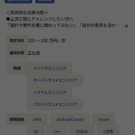
▼インフラ系
＜具体的な仕事内容＞
・ECクラウド基盤設計（AWS／VMware）
◆上流工程にチャレンジしたい方へ
・アプリ向けサーバ設計構築（Docker／Azure）
「設計や要件定義に関わってみたい」「自分の意見を活かせ
・大手クライアント向け仮想環境移行・導入（Windows／A
る環境で働きたい」
ctive Directory）
そんな方には700社以上の中からスキルや希望に合う案件を
310 〜 330 万円／年
想定年収
ご紹介しています。
たとえば、ヨガ配信アプリやECサイトの新規開発、クラウド
正社員
雇用形態
＜安心のサポート体制＞
設計など、上流フェーズから関われる案件も豊富です。ま
・教育担当が1on1でフォロー
た、配属後は営業やキャリアアドバイザーがしっかり伴走。
職種
インフラエンジニア
└配属先はチーム＋教育係体制で、すぐ相談できる環境を整
ひとりで悩まず、安心して挑戦できます。
備。
サーバーサイドエンジニア
◆落ち着いた環境で、長く働きたい方へ
・営業＆キャリアアドバイザーが伴走
当社は定着率95％と、高い水準を維持しています。リモート
システムエンジニア
└入社直後は毎月、その後は隔月で面談。業務・人間関係・
OKの案件も多く、週2～3日出社が基本。残業は月9時間ほど
キャリアを幅広く支援。
で、年間休日も124日とプライベートとの両立が可能です。
フロントエンドエンジニア
現場には教育担当がつき、月1回の面談やチャット相談も実
・チャットで気軽に相談OK
施。産休・育休の取得＆復帰率も100％と、ライフイベント
└日常的に連絡しやすく、安心して話せる関係性を構築。
開発経験
AWS
Android(Java)
Azure
にも柔軟に対応しています。
C#
C++
COBOL
C言語
・トラブル時は当日中に対応
◆マネジメントにも挑戦したい方へ