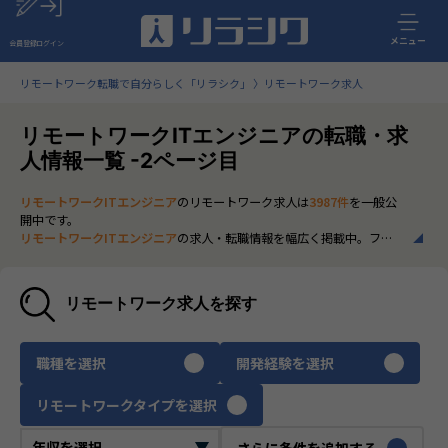
メニュー
会員登録
ログイン
リモートワーク転職で自分らしく「リラシク」
リモートワーク求人
リモートワークITエンジニアの転職・求
人情報一覧 -2ページ目
リモートワークITエンジニア
のリモートワーク求人は
3987件
を一般公
開中です。
リモートワークITエンジニア
の求人・転職情報を幅広く掲載中。フル
リモートから一部在宅勤務まで、全国の正社員ポジションを多数ご紹
介。最新の市場動向やキャリア形成に役立つ情報もあわせてチェック
できます。
リモートワーク求人を探す
いち早く、多くの選択肢から
リモートワークITエンジニア
のリモート
ワーク求人を選びたい方は、30秒で完結する無料の
会員登録
へお進み
ください。
職種を選択
開発経験を選択
リモートワークタイプを選択
さらに条件を追加する