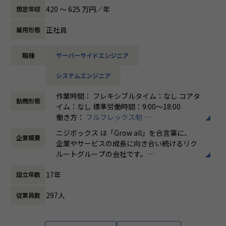
切に運営し、プロダクトが価値発揮する際に生じる様々な課
無
420 〜 625 万円／年
想定年収
題を解決しながら、プロダクトを成長させて事業価値に繋げ
ていきます。
正社員
雇用形態
【詳細】
職種
サーバーサイドエンジニア
リクルートの各種サービスで利用されているデータプロダク
トを運営しています。
システムエンジニア
今回は、そのデータプロダクトの運営を推進するメンバーを
募集します。
作業時間： フレキシブルタイム：なし コアタ
勤務形態
イム：なし 標準労働時間：9:00〜18:00
具体的には、下記のような業務をご担当いただく予定です。
働き方：
フルフレックス制
・データプロダクトの運営と発生課題の解決
時間外労働の有無： 有（月平均5時間～10時
監視、障害対応などのシステム運用業務全般
ニジボックス は「Grow all」を合言葉に、
企業概要
間）
課題の可視化と解決（スケーリング、チューニング、自動
企業やサービスの成長に向き合い続けるリク
休憩時間： 60分
化など）
ルートグループの会社です。
・保守エンハンス開発
UI UXデザイン・開発・データエンジニアリ
ユーザニーズや設計内容に沿った開発
17年
設立年数
ングなどを通じて、お客様のビジネスに伴走
しています。
※プロジェクト例
297人
従業員数
・ジョブ管理システム
「本質をつかむ創造を 期待を超える共創
・データパイプライン基盤システム
を」