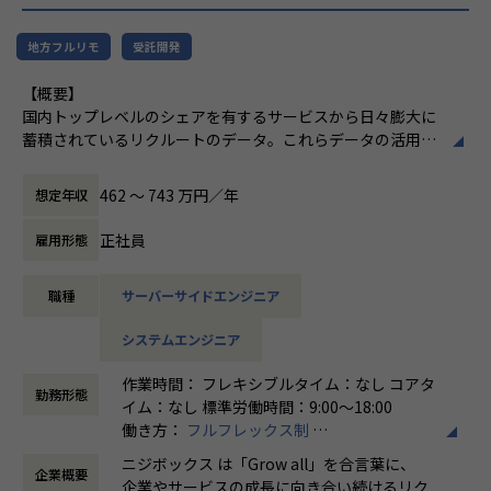
環境がある
けることを目指しています。
・データ領域で活躍するためのスキルを基礎から学ぶことが
地方フルリモ
受託開発
できる
・プロダクト開発エンジニアやテクニカル領域のPM等、
【概要】
様々なキャリアを広げることができる
国内トップレベルのシェアを有するサービスから日々膨大に
・データエンジニアリング領域の充実した研修環境
蓄積されているリクルートのデータ。これらデータの活用を
推進するデータプロダクトをライフサイクル全体を通して適
【業務の変更の範囲】
切に運営し、プロダクトが価値発揮する際に生じる様々な課
無
462 〜 743 万円／年
想定年収
題を解決しながら、プロダクトを成長させて事業価値に繋げ
ていきます。
正社員
雇用形態
【詳細】
職種
サーバーサイドエンジニア
リクルートの各種サービスで利用されているデータプロダク
トを運営しています。
システムエンジニア
今回は、そのデータプロダクトの運営を推進するメンバーを
募集します。
作業時間： フレキシブルタイム：なし コアタ
勤務形態
イム：なし 標準労働時間：9:00〜18:00
具体的には、下記のような業務をご担当いただく予定です。
働き方：
フルフレックス制
・データプロダクトの運営と発生課題の解決
時間外労働の有無： 有（月平均5時間～10時
監視、障害対応などのシステム運用業務全般
ニジボックス は「Grow all」を合言葉に、
企業概要
間）
課題の可視化と解決（スケーリング、チューニング、自動
企業やサービスの成長に向き合い続けるリク