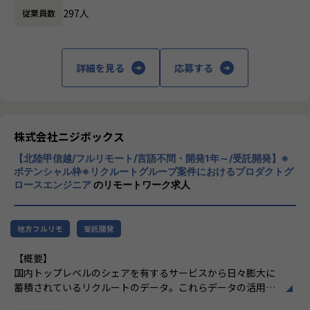
※プロジェクト例
297人
従業員数
・ジョブ管理システム
「本質をつかむ創造を 期待を超える共創
・データパイプライン基盤システム
を」
・セグメント作成ツール（Webブラウザアプリケーション）
詳細を見る
応募する
・データ基盤システム（データレイク等） など
私たちはこの言葉を企業のVisionとしていま
す。
ポジションの魅力
クライアントのサービスに向き合いつづけ、
・機械学習/データパイプラインなど様々なデータ関連プロダ
その先にいるカスタマーの本質的なニーズを
クトに関われる
とらえること。
株式会社ニジボックス
・ただ開発するだけではなくプロダクト運営主体者としてプ
期待を大きく超える新たな価値を共に創り出
ロダクト開発に関わることで、長い期間使われ価値発揮し続
【北陸甲信越/フルリモート/言語不問・開発1年～/受託開発】※
すこと。皆さまがサービスの成長を志したと
ポテンシャル枠※リクルートグループ案件におけるプロダクトグ
けるプロダクトを開発できるスキルを獲得できる
きに、
ロースエンジニア
のリモートワーク求人
・高いレベルのエンジニアと共に業務することで成長できる
真っ先にニジボックスを思い浮かべていただ
環境がある
けることを目指しています。
・データ領域で活躍するためのスキルを基礎から学ぶことが
地方フルリモ
受託開発
できる
・プロダクト開発エンジニアやテクニカル領域のPM等、
【概要】
様々なキャリアを広げることができる
国内トップレベルのシェアを有するサービスから日々膨大に
・データエンジニアリング領域の充実した研修環境
蓄積されているリクルートのデータ。これらデータの活用を
推進するデータプロダクトをライフサイクル全体を通して適
【業務の変更の範囲】