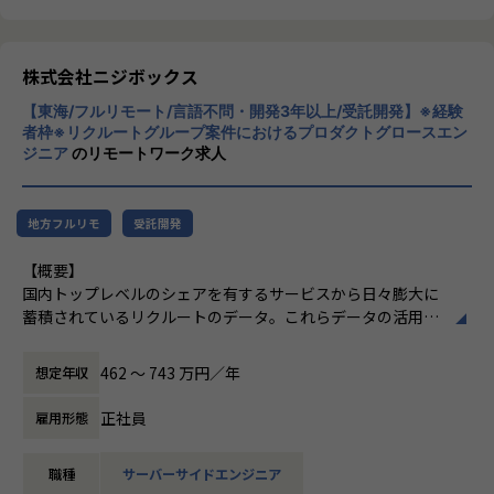
ポジションの魅力
クライアントのサービスに向き合いつづけ、
・機械学習/データパイプラインなど様々なデータ関連プロダ
その先にいるカスタマーの本質的なニーズを
クトに関われる
とらえること。
株式会社ニジボックス
・ただ開発するだけではなくプロダクト運営主体者としてプ
期待を大きく超える新たな価値を共に創り出
ロダクト開発に関わることで、長い期間使われ価値発揮し続
【東海/フルリモート/言語不問・開発3年以上/受託開発】※経験
すこと。皆さまがサービスの成長を志したと
者枠※リクルートグループ案件におけるプロダクトグロースエン
けるプロダクトを開発できるスキルを獲得できる
きに、
ジニア
のリモートワーク求人
・高いレベルのエンジニアと共に業務することで成長できる
真っ先にニジボックスを思い浮かべていただ
環境がある
けることを目指しています。
・データ領域で活躍するためのスキルを基礎から学ぶことが
地方フルリモ
受託開発
できる
・プロダクト開発エンジニアやテクニカル領域のPM等、
【概要】
様々なキャリアを広げることができる
国内トップレベルのシェアを有するサービスから日々膨大に
・データエンジニアリング領域の充実した研修環境
蓄積されているリクルートのデータ。これらデータの活用を
推進するデータプロダクトをライフサイクル全体を通して適
【業務の変更の範囲】
切に運営し、プロダクトが価値発揮する際に生じる様々な課
無
462 〜 743 万円／年
想定年収
題を解決しながら、プロダクトを成長させて事業価値に繋げ
ていきます。
正社員
雇用形態
【詳細】
職種
サーバーサイドエンジニア
リクルートの各種サービスで利用されているデータプロダク