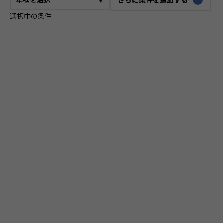
選択中の条件
CTO
VPoE
テックリード
ITコンサルタント
ITアーキテクト
プロジェクトマネージャー
プロダクトマネージャー
スクラムマスター