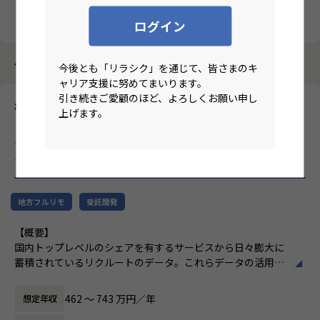
クリア
検索
ログイン
4184件中 2881件～2890件
今後とも「リラシク」を通じて、皆さまのキ
ャリア支援に努めてまいります。
引き続きご愛顧のほど、よろしくお願い申し
株式会社ニジボックス
上げます。
【北陸甲信越/フルリモート/言語不問・開発3年以上/受託開発】
※経験者枠※リクルートグループ案件におけるプロダクトグロー
スエンジニア
のリモートワーク求人
地方フルリモ
受託開発
【概要】
国内トップレベルのシェアを有するサービスから日々膨大に
蓄積されているリクルートのデータ。これらデータの活用を
推進するデータプロダクトをライフサイクル全体を通して適
切に運営し、プロダクトが価値発揮する際に生じる様々な課
462 〜 743 万円／年
想定年収
題を解決しながら、プロダクトを成長させて事業価値に繋げ