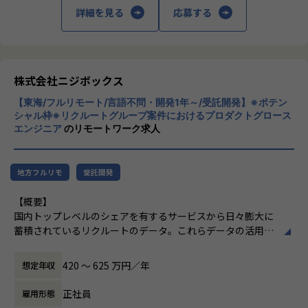
・セグメント作成ツール（Webブラウザアプリケーション）
詳細を見る
応募する
・データ基盤システム（データレイク等） など
私たちはこの言葉を企業のVisionとしていま
す。
ポジションの魅力
クライアントのサービスに向き合いつづけ、
・機械学習/データパイプラインなど様々なデータ関連プロダ
その先にいるカスタマーの本質的なニーズを
クトに関われる
とらえること。
株式会社ニジボックス
・ただ開発するだけではなくプロダクト運営主体者としてプ
期待を大きく超える新たな価値を共に創り出
ロダクト開発に関わることで、長い期間使われ価値発揮し続
【東海/フルリモート/言語不問・開発1年～/受託開発】※ポテン
すこと。皆さまがサービスの成長を志したと
シャル枠※リクルートグループ案件におけるプロダクトグロース
けるプロダクトを開発できるスキルを獲得できる
きに、
エンジニア
のリモートワーク求人
・高いレベルのエンジニアと共に業務することで成長できる
真っ先にニジボックスを思い浮かべていただ
環境がある
けることを目指しています。
・データ領域で活躍するためのスキルを基礎から学ぶことが
地方フルリモ
受託開発
できる
・プロダクト開発エンジニアやテクニカル領域のPM等、
【概要】
様々なキャリアを広げることができる
国内トップレベルのシェアを有するサービスから日々膨大に
・データエンジニアリング領域の充実した研修環境
蓄積されているリクルートのデータ。これらデータの活用を
推進するデータプロダクトをライフサイクル全体を通して適
【業務の変更の範囲】
切に運営し、プロダクトが価値発揮する際に生じる様々な課
無
420 〜 625 万円／年
想定年収
題を解決しながら、プロダクトを成長させて事業価値に繋げ
ていきます。
正社員
雇用形態