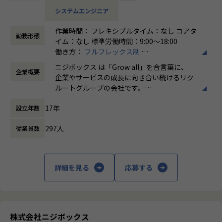
トを運営しています。
システムエンジニア
今回は、そのデータプロダクトの運営を推進するメンバーを
募集します。
作業時間： フレキシブルタイム：なし コアタ
勤務形態
イム：なし 標準労働時間：9:00〜18:00
具体的には、下記のような業務をご担当いただく予定です。
働き方：
フルフレックス制
・データプロダクトの運営と発生課題の解決
時間外労働の有無： 有（月平均5時間～10時
監視、障害対応などのシステム運用業務全般
ニジボックス は「Grow all」を合言葉に、
企業概要
間）
課題の可視化と解決（スケーリング、チューニング、自動
企業やサービスの成長に向き合い続けるリク
休憩時間： 60分
化など）
ルートグループの会社です。
・保守エンハンス開発
UI UXデザイン・開発・データエンジニアリ
ユーザニーズや設計内容に沿った開発
17年
設立年数
ングなどを通じて、お客様のビジネスに伴走
しています。
※プロジェクト例
297人
従業員数
・ジョブ管理システム
「本質をつかむ創造を 期待を超える共創
・データパイプライン基盤システム
を」
・セグメント作成ツール（Webブラウザアプリケーション）
詳細を見る
応募する
・データ基盤システム（データレイク等） など
私たちはこの言葉を企業のVisionとしていま
す。
ポジションの魅力
クライアントのサービスに向き合いつづけ、
・機械学習/データパイプラインなど様々なデータ関連プロダ
その先にいるカスタマーの本質的なニーズを
クトに関われる
とらえること。
株式会社ニジボックス
・ただ開発するだけではなくプロダクト運営主体者としてプ