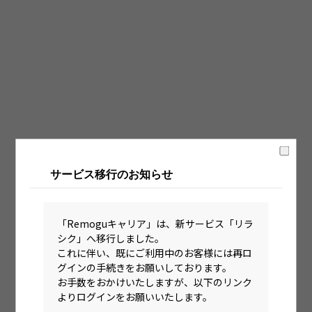
固定時間制（9時～18時、10時～19時など）
フレックス制（コアタイムあり）
フルフレックス制
裁量労働制
語学・国籍から探す
英語力必須
サービス移行のお知らせ
英語力尚可（英語活用環境あり）
外国籍の方OK
「Remoguキャリア」は、新サービス「リラ
シク」へ移行しました。
これに伴い、既にご利用中のお客様には再ロ
グインの手続きをお願いしております。
お手数をおかけいたしますが、以下のリンク
よりログインをお願いいたします。