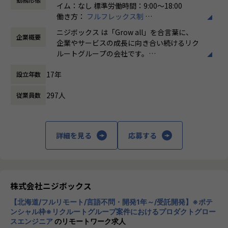
イム：なし 標準労働時間：9:00〜18:00
募集します。
働き方：
フルフレックス制
時間外労働の有無： 有（月平均5時間～10時
具体的には、下記のような業務をご担当いただく予定です。
ニジボックス は「Grow all」を合言葉に、
企業概要
間）
・データプロダクトの運営と発生課題の解決
企業やサービスの成長に向き合い続けるリク
休憩時間： 60分
監視、障害対応などのシステム運用業務全般
ルートグループの会社です。
課題の可視化と解決（スケーリング、チューニング、自動
UI UXデザイン・開発・データエンジニアリ
化など）
17年
設立年数
ングなどを通じて、お客様のビジネスに伴走
・保守エンハンス開発
しています。
ユーザニーズや設計内容に沿った開発
297人
従業員数
「本質をつかむ創造を 期待を超える共創
※プロジェクト例
を」
・ジョブ管理システム
詳細を見る
応募する
・データパイプライン基盤システム
私たちはこの言葉を企業のVisionとしていま
・セグメント作成ツール（Webブラウザアプリケーション）
す。
・データ基盤システム（データレイク等） など
クライアントのサービスに向き合いつづけ、
その先にいるカスタマーの本質的なニーズを
ポジションの魅力
とらえること。
株式会社ニジボックス
・機械学習/データパイプラインなど様々なデータ関連プロダ
期待を大きく超える新たな価値を共に創り出
クトに関われる
【北海道/フルリモート/言語不問・開発1年～/受託開発】※ポテ
すこと。皆さまがサービスの成長を志したと
・ただ開発するだけではなくプロダクト運営主体者としてプ
ンシャル枠※リクルートグループ案件におけるプロダクトグロー
きに、
スエンジニア
のリモートワーク求人
ロダクト開発に関わることで、長い期間使われ価値発揮し続
真っ先にニジボックスを思い浮かべていただ