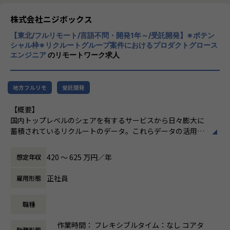
・機械学習/データパイプラインなど様々なデータ関連プロダ
その先にいるカスタマーの本質的なニーズを
クトに関われる
とらえること。
株式会社ニジボックス
・ただ開発するだけではなくプロダクト運営主体者としてプ
期待を大きく超える新たな価値を共に創り出
ロダクト開発に関わることで、長い期間使われ価値発揮し続
【東北/フルリモート/言語不問・開発1年～/受託開発】※ポテン
すこと。皆さまがサービスの成長を志したと
シャル枠※リクルートグループ案件におけるプロダクトグロース
けるプロダクトを開発できるスキルを獲得できる
きに、
エンジニア
のリモートワーク求人
・高いレベルのエンジニアと共に業務することで成長できる
真っ先にニジボックスを思い浮かべていただ
環境がある
けることを目指しています。
・データ領域で活躍するためのスキルを基礎から学ぶことが
地方フルリモ
受託開発
できる
・プロダクト開発エンジニアやテクニカル領域のPM等、
【概要】
様々なキャリアを広げることができる
国内トップレベルのシェアを有するサービスから日々膨大に
・データエンジニアリング領域の充実した研修環境
蓄積されているリクルートのデータ。これらデータの活用を
推進するデータプロダクトをライフサイクル全体を通して適
【業務の変更の範囲】
切に運営し、プロダクトが価値発揮する際に生じる様々な課
無
420 〜 625 万円／年
想定年収
題を解決しながら、プロダクトを成長させて事業価値に繋げ
ていきます。
正社員
雇用形態
【詳細】
職種
リクルートの各種サービスで利用されているデータプロダク
トを運営しています。
作業時間： フレキシブルタイム：なし コアタ
今回は、そのデータプロダクトの運営を推進するメンバーを
勤務形態