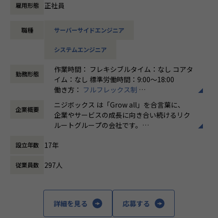
ていきます。
正社員
雇用形態
【詳細】
職種
サーバーサイドエンジニア
リクルートの各種サービスで利用されているデータプロダク
トを運営しています。
システムエンジニア
今回は、そのデータプロダクトの運営を推進するメンバーを
募集します。
作業時間： フレキシブルタイム：なし コアタ
勤務形態
イム：なし 標準労働時間：9:00〜18:00
具体的には、下記のような業務をご担当いただく予定です。
働き方：
フルフレックス制
・データプロダクトの運営と発生課題の解決
時間外労働の有無： 有（月平均5時間～10時
監視、障害対応などのシステム運用業務全般
ニジボックス は「Grow all」を合言葉に、
企業概要
間）
課題の可視化と解決（スケーリング、チューニング、自動
企業やサービスの成長に向き合い続けるリク
休憩時間： 60分
化など）
ルートグループの会社です。
・保守エンハンス開発
UI UXデザイン・開発・データエンジニアリ
ユーザニーズや設計内容に沿った開発
17年
設立年数
ングなどを通じて、お客様のビジネスに伴走
しています。
※プロジェクト例
297人
従業員数
・ジョブ管理システム
「本質をつかむ創造を 期待を超える共創
・データパイプライン基盤システム
を」
・セグメント作成ツール（Webブラウザアプリケーション）
詳細を見る
応募する
・データ基盤システム（データレイク等） など
私たちはこの言葉を企業のVisionとしていま
す。