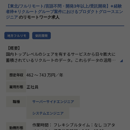
期待を大きく超える新たな価値を共に創り出
ロダクト開発に関わることで、長い期間使われ価値発揮し続
【東北/フルリモート/言語不問・開発3年以上/受託開発】※経験
すこと。皆さまがサービスの成長を志したと
者枠※リクルートグループ案件におけるプロダクトグロースエン
けるプロダクトを開発できるスキルを獲得できる
きに、
ジニア
のリモートワーク求人
・高いレベルのエンジニアと共に業務することで成長できる
真っ先にニジボックスを思い浮かべていただ
環境がある
けることを目指しています。
・データ領域で活躍するためのスキルを基礎から学ぶことが
地方フルリモ
受託開発
できる
・プロダクト開発エンジニアやテクニカル領域のPM等、
【概要】
様々なキャリアを広げることができる
国内トップレベルのシェアを有するサービスから日々膨大に
・データエンジニアリング領域の充実した研修環境
蓄積されているリクルートのデータ。これらデータの活用を
推進するデータプロダクトをライフサイクル全体を通して適
【業務の変更の範囲】
切に運営し、プロダクトが価値発揮する際に生じる様々な課
無
462 〜 743 万円／年
想定年収
題を解決しながら、プロダクトを成長させて事業価値に繋げ
ていきます。
正社員
雇用形態
【詳細】
職種
サーバーサイドエンジニア
リクルートの各種サービスで利用されているデータプロダク
トを運営しています。
システムエンジニア
今回は、そのデータプロダクトの運営を推進するメンバーを
募集します。
作業時間： フレキシブルタイム：なし コアタ
勤務形態