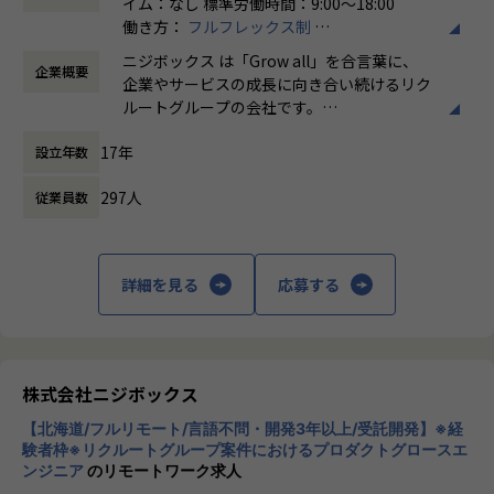
イム：なし 標準労働時間：9:00〜18:00
具体的には、下記のような業務をご担当いただく予定です。
働き方：
フルフレックス制
・データプロダクトの運営と発生課題の解決
時間外労働の有無： 有（月平均5時間～10時
監視、障害対応などのシステム運用業務全般
ニジボックス は「Grow all」を合言葉に、
企業概要
間）
課題の可視化と解決（スケーリング、チューニング、自動
企業やサービスの成長に向き合い続けるリク
休憩時間： 60分
化など）
ルートグループの会社です。
・保守エンハンス開発
UI UXデザイン・開発・データエンジニアリ
ユーザニーズや設計内容に沿った開発
17年
設立年数
ングなどを通じて、お客様のビジネスに伴走
しています。
※プロジェクト例
297人
従業員数
・ジョブ管理システム
「本質をつかむ創造を 期待を超える共創
・データパイプライン基盤システム
を」
・セグメント作成ツール（Webブラウザアプリケーション）
詳細を見る
応募する
・データ基盤システム（データレイク等） など
私たちはこの言葉を企業のVisionとしていま
す。
ポジションの魅力
クライアントのサービスに向き合いつづけ、
・機械学習/データパイプラインなど様々なデータ関連プロダ
その先にいるカスタマーの本質的なニーズを
クトに関われる
とらえること。
株式会社ニジボックス
・ただ開発するだけではなくプロダクト運営主体者としてプ
期待を大きく超える新たな価値を共に創り出
ロダクト開発に関わることで、長い期間使われ価値発揮し続
【北海道/フルリモート/言語不問・開発3年以上/受託開発】※経
すこと。皆さまがサービスの成長を志したと
験者枠※リクルートグループ案件におけるプロダクトグロースエ
けるプロダクトを開発できるスキルを獲得できる
きに、
ンジニア
のリモートワーク求人
・高いレベルのエンジニアと共に業務することで成長できる
真っ先にニジボックスを思い浮かべていただ