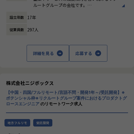
休憩時間： 60分
化など）
ルートグループの会社です。
・保守エンハンス開発
UI UXデザイン・開発・データエンジニアリ
ユーザニーズや設計内容に沿った開発
17年
設立年数
ングなどを通じて、お客様のビジネスに伴走
しています。
※プロジェクト例
297人
従業員数
・ジョブ管理システム
「本質をつかむ創造を 期待を超える共創
・データパイプライン基盤システム
を」
・セグメント作成ツール（Webブラウザアプリケーション）
詳細を見る
応募する
・データ基盤システム（データレイク等） など
私たちはこの言葉を企業のVisionとしていま
す。
ポジションの魅力
クライアントのサービスに向き合いつづけ、
・機械学習/データパイプラインなど様々なデータ関連プロダ
その先にいるカスタマーの本質的なニーズを
クトに関われる
とらえること。
株式会社ニジボックス
・ただ開発するだけではなくプロダクト運営主体者としてプ
期待を大きく超える新たな価値を共に創り出
ロダクト開発に関わることで、長い期間使われ価値発揮し続
【中国・四国/フルリモート/言語不問・開発1年～/受託開発】※
すこと。皆さまがサービスの成長を志したと
ポテンシャル枠※リクルートグループ案件におけるプロダクトグ
けるプロダクトを開発できるスキルを獲得できる
きに、
ロースエンジニア
のリモートワーク求人
・高いレベルのエンジニアと共に業務することで成長できる
真っ先にニジボックスを思い浮かべていただ
環境がある
けることを目指しています。
・データ領域で活躍するためのスキルを基礎から学ぶことが
地方フルリモ
受託開発
できる
・プロダクト開発エンジニアやテクニカル領域のPM等、