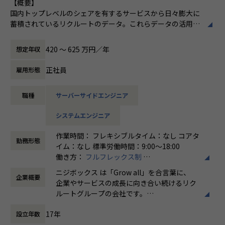
【概要】
様々なキャリアを広げることができる
国内トップレベルのシェアを有するサービスから日々膨大に
・データエンジニアリング領域の充実した研修環境
蓄積されているリクルートのデータ。これらデータの活用を
推進するデータプロダクトをライフサイクル全体を通して適
【業務の変更の範囲】
切に運営し、プロダクトが価値発揮する際に生じる様々な課
無
420 〜 625 万円／年
想定年収
題を解決しながら、プロダクトを成長させて事業価値に繋げ
ていきます。
正社員
雇用形態
【詳細】
職種
サーバーサイドエンジニア
リクルートの各種サービスで利用されているデータプロダク
トを運営しています。
システムエンジニア
今回は、そのデータプロダクトの運営を推進するメンバーを
募集します。
作業時間： フレキシブルタイム：なし コアタ
勤務形態
イム：なし 標準労働時間：9:00〜18:00
具体的には、下記のような業務をご担当いただく予定です。
働き方：
フルフレックス制
・データプロダクトの運営と発生課題の解決
時間外労働の有無： 有（月平均5時間～10時
監視、障害対応などのシステム運用業務全般
ニジボックス は「Grow all」を合言葉に、
企業概要
間）
課題の可視化と解決（スケーリング、チューニング、自動
企業やサービスの成長に向き合い続けるリク
休憩時間： 60分
化など）
ルートグループの会社です。
・保守エンハンス開発
UI UXデザイン・開発・データエンジニアリ
ユーザニーズや設計内容に沿った開発
17年
設立年数
ングなどを通じて、お客様のビジネスに伴走
しています。