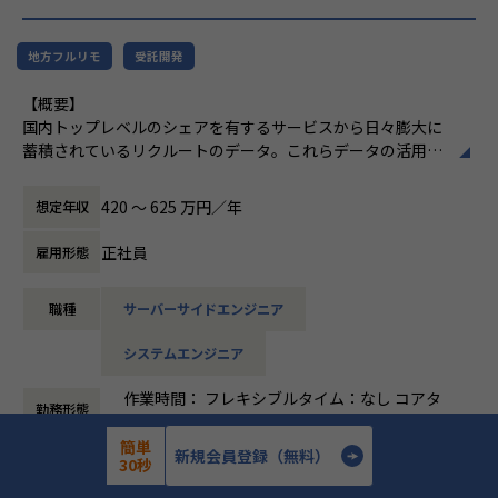
けるプロダクトを開発できるスキルを獲得できる
けることを目指しています。
・高いレベルのエンジニアと共に業務することで成長できる
環境がある
地方フルリモ
受託開発
・データ領域で活躍するためのスキルを基礎から学ぶことが
【概要】
できる
国内トップレベルのシェアを有するサービスから日々膨大に
・プロダクト開発エンジニアやテクニカル領域のPM等、
蓄積されているリクルートのデータ。これらデータの活用を
様々なキャリアを広げることができる
推進するデータプロダクトをライフサイクル全体を通して適
・データエンジニアリング領域の充実した研修環境
切に運営し、プロダクトが価値発揮する際に生じる様々な課
420 〜 625 万円／年
想定年収
題を解決しながら、プロダクトを成長させて事業価値に繋げ
【業務の変更の範囲】
ていきます。
無
正社員
雇用形態
【詳細】
職種
サーバーサイドエンジニア
リクルートの各種サービスで利用されているデータプロダク
トを運営しています。
システムエンジニア
今回は、そのデータプロダクトの運営を推進するメンバーを
募集します。
作業時間： フレキシブルタイム：なし コアタ
勤務形態
イム：なし 標準労働時間：9:00〜18:00
具体的には、下記のような業務をご担当いただく予定です。
働き方：
フルフレックス制
簡単
・データプロダクトの運営と発生課題の解決
新規会員登録（無料）
30秒
時間外労働の有無： 有（月平均5時間～10時
監視、障害対応などのシステム運用業務全般
ニジボックス は「Grow all」を合言葉に、
企業概要
間）