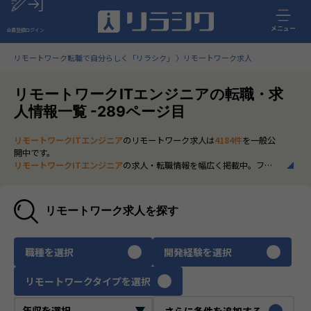
メニュー
会員登録
ログイン
リモートワーク転職で自分らしく「リラシク」
リモートワーク求人
リモートワークITエンジニアの転職・求
人情報一覧 -289ページ目
リモートワークITエンジニア
のリモートワーク求人は
4184件
を一般公
開中です。
リモートワークITエンジニア
の求人・転職情報を幅広く掲載中。フル
リモートから一部在宅勤務まで、全国の正社員ポジションを多数ご紹
介。最新の市場動向やキャリア形成に役立つ情報もあわせてチェック
できます。
リモートワーク求人を探す
いち早く、多くの選択肢から
リモートワークITエンジニア
のリモート
ワーク求人を選びたい方は、30秒で完結する無料の
会員登録
へお進み
ください。
職種を選択
開発経験を選択
リモートワークタイプを選択
さらに条件を追加する