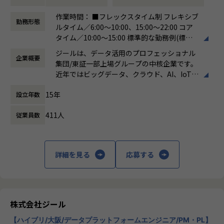
●主に要件定義からテストまでお任せします。開発だけでな
■募集部門
作業時間： ■フレックスタイム制 フレキシブ
く、DB、インフラ、プロジェクト管理、エンドユーザーと
勤務形態
当社には大きく分けて3つの事業部があり、当求人はiTOC事
ルタイム／6:00～10:00、15:00～22:00 コア
のコミュニケーション能力など、幅広い経験に基づくスキル
業部BzD部0-WANの求人となります。
タイム／10:00～15:00 標準的な勤務例(標準
アップ・キャリアアップが可能な環境です。
◎iTOC事業部
労働時間)／9:00～18:00
●エンドユーザー様と直接やり取りをする立場であり、要件
ジールは、データ活用のプロフェッショナル
キャリア/ISPの大規模ネットワークの運用～構築やコンサル
企業概要
働き方：
フレックス制（コアタイムあり）
定義など上流工程に携われます。
集団/東証一部上場グループの中核企業です。
ティングを伴うネットワークSIといったネットワーク領域の
時間外労働の有無： 有（月平均19時間）
近年ではビッグデータ、クラウド、AI、IoTを
技術支援を中心に、ゼロトラスト事業とネットワーク自動化
休憩時間： 60分
【業務の変更の範囲】
活用した事例も増加し、顧客のDX推進を支援
事業にも注力しています。
適正に応じて、会社の指示する業務への異動を命じることが
15年
設立年数
する立場にスコープを拡張しています。
ある
◎BzD部
411人
従業員数
顧客の大半は大手企業となっており、30年以
ビジネスディベロップメントの意味で、その名の通り、新し
上データ活用領域に特化してきたナレッジ/市
いビジネスを開発していくチームが集まっている部署です。
場からの信頼が強固な経営基盤を支えていま
す。
◎0-WAN
詳細を見る
応募する
0から1の立ち上げの意味と、ゼロトラストを通じて「いつで
■Mission：専門性と技術力、高度な分析ノ
もどこでもWAN(閉域網)無し(ゼロ)でセキュアに業務ができ
ウハウの提供
る環境」を提供するという信念が掛け合わさったチーム名で
多様な企業活動の情報の価値転換というニー
す。
ズに応えるため、私たちは「プロフェッショ
株式会社ジール
ナルサービスの大衆化」をミッションとして
アサイン予定のチームについて
【ハイブリ/大阪/データプラットフォームエンジニア/PM・PL】
掲げております。高い専門性を持った技術