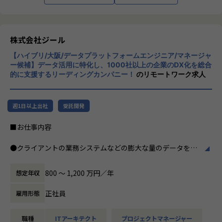
つ幅広い世代が集まった多様性の高いチームです。
※男女比 3:1 とバランスの取れたチーム構成
インフラエンジニア：13名
株式会社ジール
セキュリティエンジニア：2名
開発：1名
【ハイブリ/大阪/データプラットフォームエンジニア/マネージャ
セールス&マーケティング：4名
ー候補】データ活用に特化し、1000社以上の企業のDX化を総合
営業事務：1名
的に支援するリーディングカンパニー！
のリモートワーク求人
■期待する解決したい課題
売り上げが順調に伸び、案件が増えていく中で、テクニカル
週1日以上出社
受託開発
サポートチームのとりまとめ役として活躍していただける方
が不足しております。
■お仕事内容
案件数が伸びていく中でPM/PLとして品質の高い案件遂行と
チームメンバーを牽引いただく仲間を探しています。
●クライアントの業務システムなどの膨大な量のデータを蓄
積・加工・分析し、経営層の意思決定に活用する BI(Busines
■想定されるキャリアパス
s Intelligence)と呼ばれるシステムの導入から実行支援まで
800 〜 1,200 万円／年
想定年収
チーム配属後は数ヶ月程度チームのリーダーとしてテクニカ
を行っています。またクラウドを含むデータ基盤全体のDX構
ルサポート業務を牽引頂きつつ、
想から実施します。
正社員
雇用形態
チームメンバーの様子や配属後の状況を見ながら最終的には
管理職(テクニカルサポートチームのマネージャー)としてチ
●クライアントの要望に沿ったBIツールの企画、設計、実装
ームを牽引いただきます。
職種
ITアーキテクト
プロジェクトマネージャー
まで、プロジェクトに一気通貫で関わって頂きます。