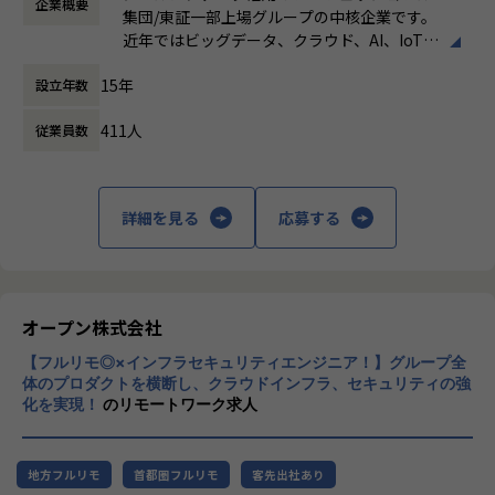
企業概要
働き方：
フレックス制（コアタイムあり）
など）
します。
集団/東証一部上場グループの中核企業です。
時間外労働の有無： 有（月平均19時間）
営業・データエンジニア・コンサルタントと密に連携しなが
近年ではビッグデータ、クラウド、AI、IoTを
休憩時間： 60分
※DOMOとは※
ら、顧客とのリレーション深化と継続的な案件創出を推進す
活用した事例も増加し、顧客のDX推進を支援
・クラウド型BIプラットフォーム。データの収集から蓄積、
ることがミッションです。
15年
設立年数
する立場にスコープを拡張しています。
可視化までオールインワンの製品
特にプラチナカスタマーに対しては、アカウント単位での戦
・BuzzというコミュケーションツールやAppsというライト
略立案・実行をリードします。
411人
従業員数
顧客の大半は大手企業となっており、30年以
バック機能など、様々な機能も有している。
上データ活用領域に特化してきたナレッジ/市
【業務の変更の範囲】
場からの信頼が強固な経営基盤を支えていま
【組織の特徴・魅力】
会社の規定に準ずる
す。
詳細を見る
応募する
・「真のデータドリブンコンサルティング」を体現すべく、
お客様の真のパートナーになることを目標としています。
■Mission：専門性と技術力、高度な分析ノ
・業務では、お客様のデータ活用を促進させることを目的
ウハウの提供
に、特定のツールに依存せず、課題に応じた柔軟なデータ活
多様な企業活動の情報の価値転換というニー
用支援サービスを提供しています。
ズに応えるため、私たちは「プロフェッショ
オープン株式会社
・プロジェクトベースではなく、お客様ベースで仕事をして
ナルサービスの大衆化」をミッションとして
いくため、よりお客様に深く入り込み「伴走型支援」として
【フルリモ◎×インフラセキュリティエンジニア！】グループ全
掲げております。高い専門性を持った技術
お客様のデータ活用を促進させることができる点が醍醐味で
体のプロダクトを横断し、クラウドインフラ、セキュリティの強
力、深い経験から得られた多様性のある高度
化を実現！
のリモートワーク求人
す。
な分析力をハイクオリティ＆ローコストで提
供することで、企業の競争優位確保に貢献す
【業務の変更の範囲】
ることを私たちは使命としております。
適正に応じて、会社の指示する業務への異動を命じることが
地方フルリモ
首都圏フルリモ
客先出社あり