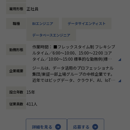
ています。
ける会社が「100年企業」であると信じてい
ます。お客様に対する長期的な貢献を果たす
正社員
雇用形態
【詳細】
ことに最大の意義をもって事業活動に取り組
●クライアントの要望に沿ったデータプラットフォームの企
んで参ります。
職種
BIエンジニア
データサイエンティスト
画、設計、実装まで、プロジェクトに一気通貫で関わってい
ただきます。
データベースエンジニア
●主に要件定義からテストまでお任せします。開発だけでな
く、DB、インフラ、プロジェクト管理、
作業時間： ■フレックスタイム制 フレキシブ
エンドユーザーとのコミュニケーション能力など、幅広い経
勤務形態
ルタイム／6:00～10:00、15:00～22:00 コア
験に基づくスキルアップ・キャリアアップが可能な環境で
タイム／10:00～15:00 標準的な勤務例(標準
す。
労働時間)／9:00～18:00
●エンドユーザー様と直接やり取りをする立場であり、要件
ジールは、データ活用のプロフェッショナル
企業概要
働き方：
フレックス制（コアタイムあり）
定義など上流工程に携われます。
集団/東証一部上場グループの中核企業です。
時間外労働の有無： 有（月平均19時間）
近年ではビッグデータ、クラウド、AI、IoTを
休憩時間： 60分
活用した事例も増加し、顧客のDX推進を支援
■募集背景
15年
設立年数
する立場にスコープを拡張しています。
データプラットフォーム導入・構築の引き合い増加に対応す
るための増員です。
411人
従業員数
顧客の大半は大手企業となっており、30年以
上データ活用領域に特化してきたナレッジ/市
【業務の変更の範囲】
場からの信頼が強固な経営基盤を支えていま
会社の規定に準ずる
す。
詳細を見る
応募する