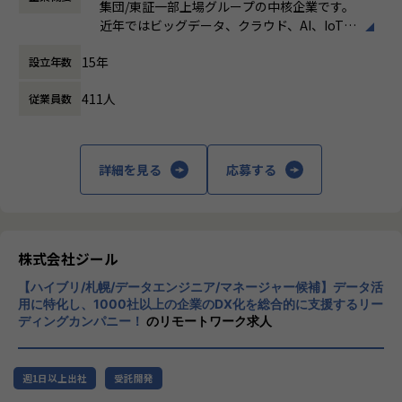
定義など上流工程に携われます。
集団/東証一部上場グループの中核企業です。
時間外労働の有無： 有（月平均19時間）
◎ワークライフバランス
近年ではビッグデータ、クラウド、AI、IoTを
休憩時間： 60分
・平均残業時間は20h/月、案件によっては夜間作業などによ
【業務の変更の範囲】
活用した事例も増加し、顧客のDX推進を支援
り残業時間が多くなる場合もあります。深夜帯には加算があ
適正に応じて、会社の指示する業務への異動を命じることが
15年
設立年数
する立場にスコープを拡張しています。
ります。
ある
・コミュニケーションは主にSlackにて行い、必要に応じて
411人
従業員数
顧客の大半は大手企業となっており、30年以
オンラインミーティングを行います。
上データ活用領域に特化してきたナレッジ/市
場からの信頼が強固な経営基盤を支えていま
◎募集部門の紹介
す。
ゼロトラスト事業の拡大～立ち上げから1年とこれからの挑
詳細を見る
応募する
戦～
■Mission：専門性と技術力、高度な分析ノ
ゼロトラスト分野で活躍するエンジニアへ ― 0-WANで挑戦
ウハウの提供
しよう
多様な企業活動の情報の価値転換というニー
ズに応えるため、私たちは「プロフェッショ
株式会社ジール
◎募集背景
ナルサービスの大衆化」をミッションとして
現在案件数も増加傾向にあり、チームメンバーの増員へ向け
【ハイブリ/札幌/データエンジニア/マネージャー候補】データ活
掲げております。高い専門性を持った技術
て一緒に働く仲間を募集しております。
用に特化し、1000社以上の企業のDX化を総合的に支援するリー
力、深い経験から得られた多様性のある高度
特にゼロトラストセキュリティに特化した事業に取り組んで
ディングカンパニー！
のリモートワーク求人
な分析力をハイクオリティ＆ローコストで提
いますので、自らの価値を高めたいネットワークエンジニア
供することで、企業の競争優位確保に貢献す
には、市場価値を高められる経験が可能です。また案件数が
ることを私たちは使命としております。
豊富なため、ゼロトラストセキュリティ案件のPM/PL経験も
週1日以上出社
受託開発
養う事が可能です。
■Vision：100年企業の創造