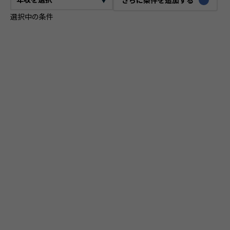
選択中の条件
CTO
VPoE
テックリード
ITコンサルタント
ITアーキテクト
プロジェクトマネージャー
プロダクトマネージャー
スクラムマスター