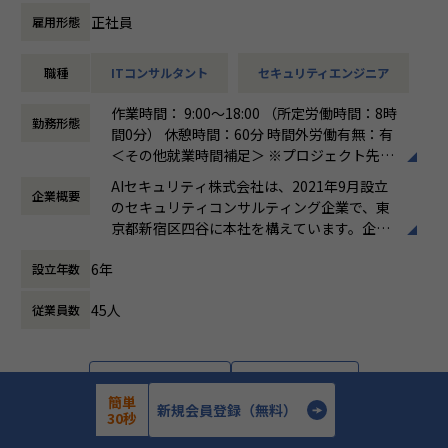
を組み込む設計・運用
支援
正社員
雇用形態
・セキュリティガバナンス構築の経験：全社統制の設計、IS
・検知ルール・運用プロセスの高度化、チューニング方針の
MS／SOC2 等の認証対応も視野に
策定と品質管理
・オブザーバビリティ基盤の設計力：監視・ログ・パフォー
職種
ITコンサルタント
セキュリティエンジニア
・ユニット（チーム）のマネジメント、メンバー育成、デリ
マンス／コスト最適化の実装
バリー品質の担保
作業時間： 9:00～18:00 （所定労働時間：8時
・技術リード・標準化・育成のマネジメントスキル：チーム
・顧客への提案活動、経営層・部門責任者への報告・折衝
勤務形態
間0分） 休憩時間：60分 時間外労働有無：有
を率いる経験
・ベンダーアライアンス（CrowdStrike）を活かした提案・
＜その他就業時間補足＞ ※プロジェクト先に
ソリューション開発
よる。 ※シニアコンサルタント以上は専門業
▼業務内容
・（Senior Manager）複数プロジェクトの同時統括、案件
AIセキュリティ株式会社は、2021年9月設立
企業概要
務型裁量労働制（みなし労働時間8時間）の
オープングループ全体のプロダクトを横断し、以下の領域を
創出・事業推進のリード
のセキュリティコンサルティング企業で、東
場合、時間外労働なし
担当いただきます。
・（Director）EDR／エンドポイント領域全体の事業・売上
京都新宿区四谷に本社を構えています。企業
働き方：
裁量労働制
責任、組織拡大と対外的なブランド構築のリード
理念として「攻め」と「守り」の両立を掲
時間外労働の有無： 有（月平均0時間～30時
クラウドインフラ
6年
設立年数
げ、企業の持続的な成長と価値向上を支援す
間）
・Google Cloud への移行対応の推進
る総合型ファームです。主な事業は、IT戦略
休憩時間： 60分
・GCP / AWS を中心としたインフラの設計・構築・運用
■このポジションの魅力
45人
従業員数
コンサルティング、サイバーセキュリティコ
・IaC による構築のコード化および自動化の促進
エンドポイント（PC・サーバー）を守る最後の砦、EDR領域
ンサルティング、AI Securityコンサルティン
のリーダーポジションです。
グ、ゼロトラスト環境の構築・運用支援、セ
セキュリティ
当社がベンダーアライアンスを結ぶCrowdStrikeを中核に、
キュリティ顧問サービス、人材紹介・採用支
・各プロダクトの脆弱性対応、セキュリティ診断、対策の実
詳細を見る
応募する
導入・構築から運用設計、
援などです。AI活用の拡大に伴うセキュリテ
簡単
行
新規会員登録（無料）
インシデント対応体制の構築までを一気通貫で担っていただ
ィリスクへの対応を強みとし、リスク管理か
30秒
・全社横断的なセキュリティ統制およびガバナンスの設計と
きます。
ら組織体制構築、人材確保まで幅広く支援し