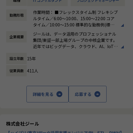
職種
ITコンサルタント
プロジェクトマネージャー
-ステアリングコミッティの設計・運営（経営層との合意
形成）
作業時間： ■フレックスタイム制 フレキシブ
-顧客との関係構築およびリレーション強化
勤務形態
ルタイム／6:00～10:00、15:00～22:00 コア
-社内外ステークホルダーとの調整・ファシリテーション
タイム／10:00～15:00 標準的な勤務例(標準
※データ領域については、専門的な開発スキルは必須では
労働時間)／9:00～18:00
なく、顧客折衝の場においてコミュニケーションが取れるレ
ジールは、データ活用のプロフェッショナル
企業概要
働き方：
フレックス制（コアタイムあり）
ベルで問題ありません。
集団/東証一部上場グループの中核企業です。
時間外労働の有無： 有（月平均19時間）
近年ではビッグデータ、クラウド、AI、IoTを
休憩時間： 60分
活用した事例も増加し、顧客のDX推進を支援
■担当頂きたいミッション
15年
設立年数
する立場にスコープを拡張しています。
・顧客と共に中長期のロードマップを策定し、新たなビジネ
ス機会を創出する
411人
従業員数
顧客の大半は大手企業となっており、30年以
・プラチナカスタマー（年間売上1億円以上）のアカウントP
上データ活用領域に特化してきたナレッジ/市
Mを担当
場からの信頼が強固な経営基盤を支えていま
・アカウントプランを策定し、営業と連携して提案〜受注ま
す。
詳細を見る
応募する
でをリード
・ステアリングコミッティを通じた意思決定支援・関係強化
■Mission：専門性と技術力、高度な分析ノ
ウハウの提供
多様な企業活動の情報の価値転換というニー
■このポジションの魅力
ズに応えるため、私たちは「プロフェッショ
株式会社ジール
・顧客と「共に事業を創る」経験ができる
ナルサービスの大衆化」をミッションとして
-単発案件ではなく、中長期視点で顧客のビジネス成長に
【ハイブリ/東京/データ活用支援エンジニア/BI、ETL、DWH】