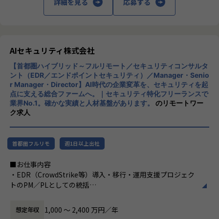
詳細を見る
応募する
特定プロダクトの運用担当ではなく、オープングループ全体
のインフラ・セキュリティ・監視の標準を自ら定義していく
ポジションです。
複数プロダクトを横断するからこそ、技術選定や仕組みづく
りの裁量と影響範囲が大きいことが特徴です。
AIセキュリティ株式会社
【首都圏ハイブリッド～フルリモート／セキュリティコンサルタ
■0→1フェーズの面白さ
ント（EDR／エンドポイントセキュリティ）／Manager・Senio
セキュリティガバナンス、監視・オブザーバビリティ基盤、I
r Manager・Director】AI時代の企業変革を、セキュリティを起
aC による自動化など、これから整備していくテーマが揃って
点に支える総合ファームへ。｜セキュリティ特化フリーランスで
います。既存の仕組みを維持するのではなく、自分の手で土
業界No.1。確かな実績と人材基盤があります。
のリモートワー
台を作り上げる経験ができます。
ク求人
■マネジメントへのキャリアパス
リーダー候補として、技術方針の策定・標準化・メンバー育
首都圏フルリモ
週1日以上出社
成にも携わります。スペシャリストとマネジメントの両方の
道が拓けるポジションです。
■お仕事内容
・EDR（CrowdStrike等）導入・移行・運用支援プロジェク
■身に付く・期待する、知識・スキル・能力
トのPM／PLとしての統括
・マルチプロダクト／マルチクラウドの設計力：単一環境に
・顧客のエンドポイントセキュリティ方針・アーキテクチャ
とどまらない、横断的なアーキテクチャ設計の視座
の構想策定、設計のリード
1,000 〜 2,400 万円／年
想定年収
・DevSecOps／シフトレフトの実践 ：CI/CDにセキュリティ
・SOC／MDR運用設計、インシデント対応（IR）体制構築の