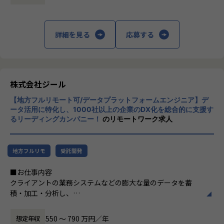
定義など上流工程に携われます。
上データ活用領域に特化してきたナレッジ/市
場からの信頼が強固な経営基盤を支えていま
【ポジションの魅力】
す。
詳細を見る
応募する
●北海道拠点でも顧客は東京本社と同様で、大手企業を中心
とした企業様のデータやDX推進に触れる機会も多く、東京で
■Mission：専門性と技術力、高度な分析ノ
はない環境でも、エンジニアとしても最先端の案件に関わり
ウハウの提供
ながらご経験を積んでいただけます。徐々に北海道エリアで
多様な企業活動の情報の価値転換というニー
の顧客開拓をはじめDX浸透に貢献いただきます。
ズに応えるため、私たちは「プロフェッショ
株式会社ジール
ナルサービスの大衆化」をミッションとして
【募集背景】
【地方フルリモート可/データプラットフォームエンジニア】デ
掲げております。高い専門性を持った技術
ジールの成長拡大、そして市場の成長性にこたえるための採
ータ活用に特化し、1000社以上の企業のDX化を総合的に支援す
力、深い経験から得られた多様性のある高度
るリーディングカンパニー！
のリモートワーク求人
用になります。働く地域を理由とした就業の制限をなくし、
な分析力をハイクオリティ＆ローコストで提
ジールにてご活躍いただける方を増員したいとう想いから、
供することで、企業の競争優位確保に貢献す
札幌オフィスを設立しました。新しい組織の立ち上げに関わ
ることを私たちは使命としております。
りつつ、大手企業のデータプラットフォーム案件の中核とな
地方フルリモ
受託開発
るメンバーを募集しています。
■Vision：100年企業の創造
■お仕事内容
私たちはビジョンとして「100年企業の創
クライアントの業務システムなどの膨大な量のデータを蓄
【業務の変更の範囲】
造」を掲げて、理想企業の創造に向け、「社
積・加工・分析し、
適正に応じて、会社の指示する業務への異動を命じることが
員全員が燃える会社」を目指しています。理
経営層の意思決定に活用する BI(Business Intelligence）を
ある
想企業とは「他者貢献」を通して誰よりも発
含むデータプラットフォームの導入から実行支援までを行っ
展する企業です。そして、社員全員が燃え続
550 〜 790 万円／年
想定年収