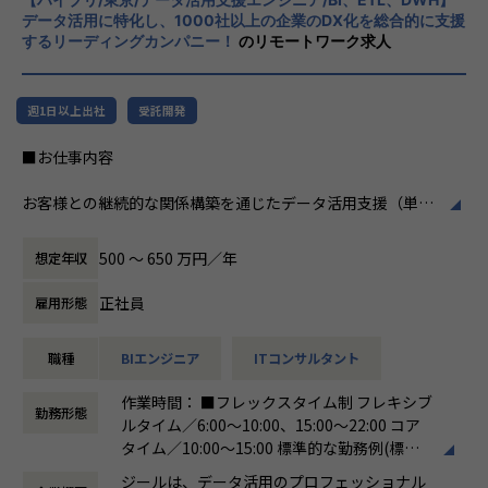
掲げております。高い専門性を持った技術
関与できます。
データ活用に特化し、1000社以上の企業のDX化を総合的に支援
力、深い経験から得られた多様性のある高度
するリーディングカンパニー！
のリモートワーク求人
・大手企業の意思決定層と直接対峙できる
な分析力をハイクオリティ＆ローコストで提
-ステアリングコミッティ等を通じ、経営層との議論・合
供することで、企業の競争優位確保に貢献す
意形成をリードします。
ることを私たちは使命としております。
・裁量の大きいアカウント経営に近い役割
週1日以上出社
受託開発
-アカウントプラン策定から案件創出・実行まで一気通貫
■Vision：100年企業の創造
■お仕事内容
で関われます。
私たちはビジョンとして「100年企業の創
・技術に縛られず価値創出に集中できる
造」を掲げて、理想企業の創造に向け、「社
お客様との継続的な関係構築を通じたデータ活用支援（単発
-データ領域の専門開発は不要。PM・ビジネス視点を活か
員全員が燃える会社」を目指しています。理
プロジェクトではなく伴走型支援）をしていただきます。
せる環境です。
想企業とは「他者貢献」を通して誰よりも発
具体的な業務内容は以下のとおりです。
・セカンドキャリアとしてのフィット
展する企業です。そして、社員全員が燃え続
500 〜 650 万円／年
想定年収
-ラインマネジメント経験を活かしつつ、再び顧客最前線で
ける会社が「100年企業」であると信じてい
●顧客の業務理解を深め、課題に対するデータ活用の提案・
価値発揮が可能です。
ます。お客様に対する長期的な貢献を果たす
正社員
雇用形態
実行
ことに最大の意義をもって事業活動に取り組
●DOMO（※）を利用したお客様への伴走型データ活用支援
んで参ります。
職種
BIエンジニア
ITコンサルタント
●DOMOを含む、データ統合基盤に関わる各種製品・サービ
■組織紹介（アカウントマネジメント室について）
スを用いた、データ基盤構築（データ収集、加工、蓄積）や
アカウントマネジメント室は、当社の主要顧客（エンタープ
作業時間： ■フレックスタイム制 フレキシブ
画面（ダッシュボードやレポート、帳票など）作成
ライズ企業）に対して、中長期的なビジネス価値創出を担う
勤務形態
ルタイム／6:00～10:00、15:00～22:00 コア
●PowerPoint等を用いた提案資料の作成とプレゼンテーシ
組織です。
タイム／10:00～15:00 標準的な勤務例(標準
ョン
単なるプロジェクト遂行に留まらず、顧客の経営・事業課題
労働時間)／9:00～18:00
●ベンダーとのアライアンス活動（資格取得やイベント参加
に深く入り込み、「共に事業を創るパートナー」として伴走
ジールは、データ活用のプロフェッショナル