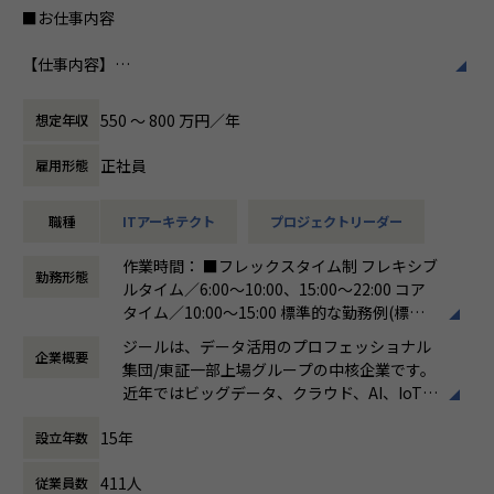
常に最新の情報をキャッチアップし、学習意欲が高く、積極
■お仕事内容
私たちはビジョンとして「100年企業の創
的に案件へチャレンジする人におすすめです。
造」を掲げて、理想企業の創造に向け、「社
【仕事内容】
員全員が燃える会社」を目指しています。理
【業務の変更の範囲】
日本企業のデジタルトランスフォーメーションの実現に貢献
想企業とは「他者貢献」を通して誰よりも発
会社の定める範囲
するため、ビックデータの活用支援を行います。データ蓄
展する企業です。そして、社員全員が燃え続
550 〜 800 万円／年
想定年収
積・加工・分析し、経営層の意思決定に活用する BI(Busines
ける会社が「100年企業」であると信じてい
s Intelligence）やAzure、AWS、GCPなどのクラウド、AI、
ます。お客様に対する長期的な貢献を果たす
正社員
雇用形態
機械学習などを含むデータプラットフォームの導入から実行
ことに最大の意義をもって事業活動に取り組
支援までを行っています。ご入社後は、新設された札幌オフ
んで参ります。
職種
ITアーキテクト
プロジェクトリーダー
ィスにて事業、そして組織拡大に貢献いただきたいと考えて
おります。
作業時間： ■フレックスタイム制 フレキシブ
勤務形態
ルタイム／6:00～10:00、15:00～22:00 コア
●直案件が多く、エンドユーザー様とのやり取りも多く発生
タイム／10:00～15:00 標準的な勤務例(標準
します。クライアントの要望に沿ったデータプラットフォー
労働時間)／9:00～18:00
ムの企画、設計、実装まで、プロジェクトに一気通貫で関わ
ジールは、データ活用のプロフェッショナル
企業概要
働き方：
フレックス制（コアタイムあり）
って頂きます。
集団/東証一部上場グループの中核企業です。
時間外労働の有無： 有（月平均19時間）
●主に要件定義からテストまでお任せします。開発だけでな
近年ではビッグデータ、クラウド、AI、IoTを
休憩時間： 60分
く、DB、インフラ、プロジェクト管理、エンドユーザーと
活用した事例も増加し、顧客のDX推進を支援
のコミュニケーション能力など、幅広い経験に基づくスキル
15年
設立年数
する立場にスコープを拡張しています。
アップ・キャリアアップが可能な環境です。
●エンドユーザー様と直接やり取りをする立場であり、要件
411人
従業員数
顧客の大半は大手企業となっており、30年以