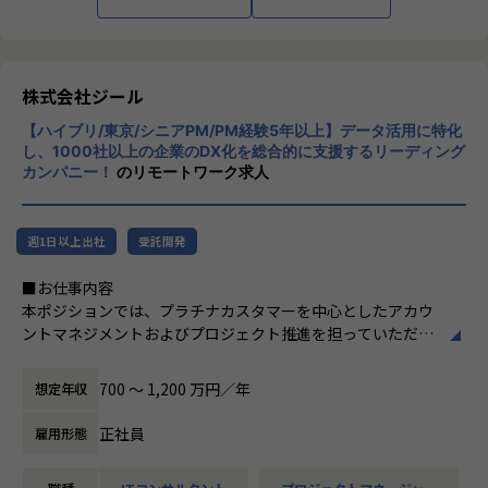
■Mission：専門性と技術力、高度な分析ノ
ウハウの提供
多様な企業活動の情報の価値転換というニー
ズに応えるため、私たちは「プロフェッショ
株式会社ジール
ナルサービスの大衆化」をミッションとして
【ハイブリ/東京/シニアPM/PM経験5年以上】データ活用に特化
掲げております。高い専門性を持った技術
し、1000社以上の企業のDX化を総合的に支援するリーディング
力、深い経験から得られた多様性のある高度
カンパニー！
のリモートワーク求人
な分析力をハイクオリティ＆ローコストで提
供することで、企業の競争優位確保に貢献す
ることを私たちは使命としております。
週1日以上出社
受託開発
■Vision：100年企業の創造
■お仕事内容
私たちはビジョンとして「100年企業の創
本ポジションでは、プラチナカスタマーを中心としたアカウ
造」を掲げて、理想企業の創造に向け、「社
ントマネジメントおよびプロジェクト推進を担っていただき
員全員が燃える会社」を目指しています。理
ます。
想企業とは「他者貢献」を通して誰よりも発
-担当顧客に対するアカウントプランの策定・実行
展する企業です。そして、社員全員が燃え続
700 〜 1,200 万円／年
想定年収
-顧客の経営・事業課題を踏まえた中長期ロードマップの
ける会社が「100年企業」であると信じてい
共同策定
ます。お客様に対する長期的な貢献を果たす
正社員
雇用形態
-営業部門と連携した提案活動および受注に向けたアクシ
ことに最大の意義をもって事業活動に取り組
ョン推進
んで参ります。