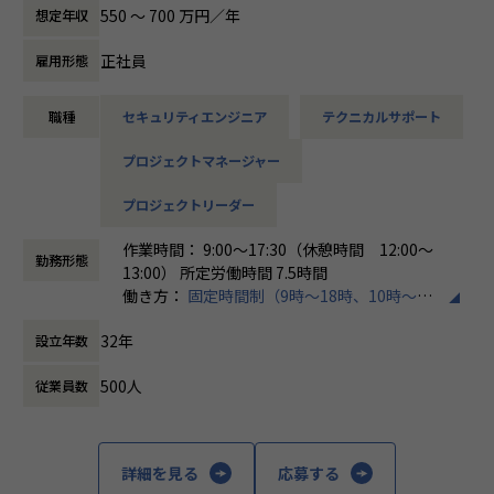
す。
550 〜 700 万円／年
想定年収
各メンバーの得意分野を組み合わせ、チームワークを重視し
てゼロトラスト事業を推進しています。
正社員
雇用形態
本求人で採用する方には、テクニカルサポートやSI案件のメ
職種
セキュリティエンジニア
テクニカルサポート
ンバー参画を通じて、エンジニアとしてのスキルアップを目
指していただきます。
プロジェクトマネージャー
エンジニアとしての高いスキルに加えて、チャレンジ精神、
未経験分野にも積極的に取り組む情熱がある方を募集してい
プロジェクトリーダー
ます。
作業時間： 9:00～17:30（休憩時間 12:00～
面接においては業務内容におけるマッチングとご自身が目指
勤務形態
13:00） 所定労働時間 7.5時間
される方向性を確認し、適切なチームへのアサインを検討し
働き方：
固定時間制（9時～18時、10時～19
ます。
時など）
採用後は、入社研修の後、下記のチームへの配属となり、業
32年
設立年数
時間外労働の有無： 有（月平均20時間）
務をお任せいたします。
休憩時間： 60分
・テクニカルサポートチーム
500人
従業員数
成長意欲が高ければ高いほど、適切に成長支援する機会(案
件)を用意します。
■メンバー構成
詳細を見る
応募する
2022年に新設されたばかりで、様々なバックグラウンドをも