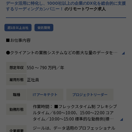
・テクニカルサポートチーム
データ活用に特化し、1000社以上の企業のDX化を総合的に支援
力、深い経験から得られた多様性のある高度
するリーディングカンパニー！
のリモートワーク求人
な分析力をハイクオリティ＆ローコストで提
◎カルチャー
供することで、企業の競争優位確保に貢献す
・2022年に新規に立ち上げたプロジェクトです
ることを私たちは使命としております。
・組織拡大へ向けてチーム化を進めています
週1日以上出社
受託開発
・幅広い年齢層や男女問わずエンジニアが活躍しており、フ
■Vision：100年企業の創造
ラットで多様性のあるチームです。
■お仕事内容
私たちはビジョンとして「100年企業の創
・Zscaler、CrowdStrike、Oktaのリセラーパートナーのた
造」を掲げて、理想企業の創造に向け、「社
め、学習トレーニングや検証環境が充実しており、技術スキ
●クライアントの業務システムなどの膨大な量のデータを蓄
員全員が燃える会社」を目指しています。理
ルを身に付けたい学習意欲の高い方は知識をつけやすい環境
積・加工・分析し、経営層の意思決定に活用する BI(Busines
想企業とは「他者貢献」を通して誰よりも発
です。
s Intelligence)を含むデータプラットフォームの導入から実
展する企業です。そして、社員全員が燃え続
550 〜 790 万円／年
想定年収
行支援までを行っています。
ける会社が「100年企業」であると信じてい
◎業務環境
ます。お客様に対する長期的な貢献を果たす
正社員
雇用形態
・自宅からのリモートワークが中心ですが、アサイン案件次
●クライアントの要望に沿ったデータプラットフォームの企
ことに最大の意義をもって事業活動に取り組
第では打合せや提案活動による客先訪問、作業フェーズでは
画、設計、実装まで、プロジェクトに一気通貫で関わって頂
んで参ります。
データーセンターやお客様拠点での夜間作業が発生する場合
職種
ITアーキテクト
プロジェクトリーダー
きます。
があります。
●主に要件定義からテストまでお任せします。開発だけでな
作業時間： ■フレックスタイム制 フレキシブ
・お客様環境とは別に、0-WAN独自の検証環境もあり、必要
く、DB、インフラ、プロジェクト管理、エンドユーザーと
勤務形態
ルタイム／6:00～10:00、15:00～22:00 コア
に応じて利用することが出来ます。
のコミュニケーション能力など、幅広い経験に基づくスキル
タイム／10:00～15:00 標準的な勤務例(標準
・チームメンバーのバックグラウンドを活かして、多様な視
アップ・キャリアアップが可能な環境です。
労働時間)／9:00～18:00
点から意見を出し、品質を高めています
●エンドユーザー様と直接やり取りをする立場であり、要件
ジールは、データ活用のプロフェッショナル
企業概要
働き方：
フレックス制（コアタイムあり）