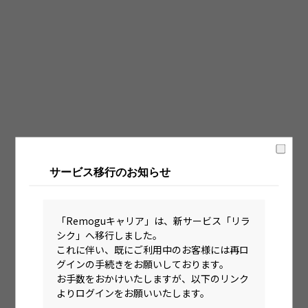
固定時間制（9時～18時、10時～19時など）
フレックス制（コアタイムあり）
フルフレックス制
裁量労働制
語学・国籍から探す
英語力必須
サービス移行のお知らせ
英語力尚可（英語活用環境あり）
外国籍の方OK
「Remoguキャリア」は、新サービス「リラ
シク」へ移行しました。
これに伴い、既にご利用中のお客様には再ロ
グインの手続きをお願いしております。
お手数をおかけいたしますが、以下のリンク
よりログインをお願いいたします。