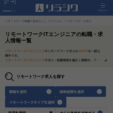
メニュー
会員登録
ログイン
リモートワーク転職で自分らしく「リラシク」
リモートワーク求人
リモートワークITエンジニアの転職・求
人情報一覧
リモートワークITエンジニア
のリモートワーク求人は
3987件
を一般公
開中です。
リモートワークITエンジニア
の求人・転職情報を幅広く掲載中。フル
リモートから一部在宅勤務まで、全国の正社員ポジションを多数ご紹
介。最新の市場動向やキャリア形成に役立つ情報もあわせてチェック
できます。
リモートワーク求人を探す
いち早く、多くの選択肢から
リモートワークITエンジニア
のリモート
ワーク求人を選びたい方は、30秒で完結する無料の
会員登録
へお進み
ください。
職種を選択
開発経験を選択
リモートワークタイプを選択
さらに条件を追加する