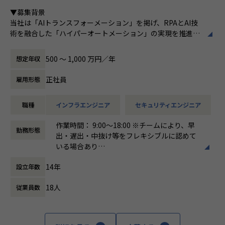
ある
■Vision：100年企業の創造
▼募集背景
私たちはビジョンとして「100年企業の創
当社は「AIトランスフォーメーション」を掲げ、RPAとAI技
造」を掲げて、理想企業の創造に向け、「社
術を融合した「ハイパーオートメーション」の実現を推進し
員全員が燃える会社」を目指しています。理
ています。新規プロダクトが続々と立ち上がる中、それらを
想企業とは「他者貢献」を通して誰よりも発
支えるインフラ基盤・セキュリティ統制・監視体制を全社横
展する企業です。そして、社員全員が燃え続
500 〜 1,000 万円／年
想定年収
断で整備・強化していくフェーズにあります。
ける会社が「100年企業」であると信じてい
現在、一部プロダクトのAWSからGoogle Cloud への移行を
ます。お客様に対する長期的な貢献を果たす
正社員
雇用形態
はじめ、各プロダクトの脆弱性対応やセキュリティガバナン
ことに最大の意義をもって事業活動に取り組
スの確立など、技術面からリードし、全社の基盤をセキュア
んで参ります。
職種
インフラエンジニア
セキュリティエンジニア
かつスケーラブルに進化させる中核メンバーを求めていま
す。
作業時間： 9:00〜18:00 ※チームにより、早
勤務形態
出・遅出・中抜け等をフレキシブルに認めて
▼求める人物像
いる場合あり
「一流であれ」「自ら仕掛ける」「ヒトをつくる」「本気を
働き方：
固定時間制（9時～18時、10時～19
楽しむ」「直観と科学」という企業文化に共感できる方
14年
設立年数
時など）
複数プロダクトを横断し、当事者意識を持って課題を完遂で
時間外労働の有無： 有（月平均10時間）
きる方
18人
従業員数
休憩時間： 60分
未整備の課題を自ら発見し、仕組みとして解決することにや
りがいを感じる方
ポジションの魅力
全社の技術基盤を「設計する」立場