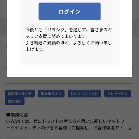
クリア
検索
ログイン
3987件中 1件～10件
今後とも「リラシク」を通じて、皆さまのキ
ャリア支援に努めてまいります。
引き続きご愛顧のほど、よろしくお願い申し
株式会社エーピーコミュニケーションズ
上げます。
【基本リモート/首都圏在住/テクニカルサポート・リーダー候
補】ITインフラ領域に特化し、クラウド・自動化・AIなど先端技
術を積極的に取り入れ、SIer業界の常識を変える企業！
のリモー
トワーク求人
首都圏フルリモ
客先出社あり
社内イベント出社
自社サービス
受託開発
■業務内容
0-WANでは、ゼロトラストの考え方を用いた新しいネットワ
ークセキュリティの形をお客様にご提案し、お客様環境でゼ
ロトラストを実現するためのさまざまな支援を行っていま