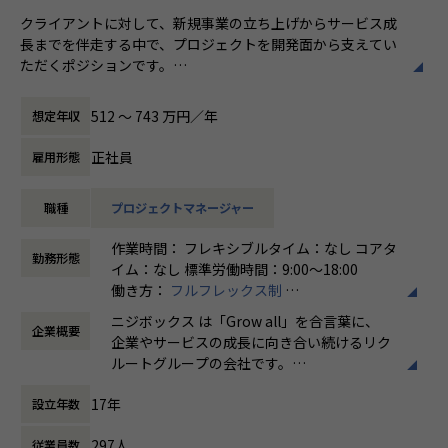
メンバーや社内の雰囲気、自由に学べてスキルアップできる
クライアントに対して、新規事業の立ち上げからサービス成
環境を感じていただけたら 嬉しいです！
長までを伴走する中で、プロジェクトを開発面から支えてい
・【社員インタビュー】Wantedly...https://www.wantedly.c
ただくポジションです。
om/companies/nijibox/feed
主にフロントエンド領域を想定していますが、適性に合わせ
・【メンバー執筆】Qiita...https://qiita.com/organization
てサーバサイドまで担当領域を 拡げていただくこと
s/nijibox
512 〜 743 万円／年
想定年収
も可能です。
・【オフィシャルブログ】…https://nijibox.jp/blog/
・【運営メディア】POSTD…https://postd.cc/
正社員
雇用形態
業務内容
・【運営イベント】…https://nijibox.connpass.com/
企画内容の技術的な実現可能性を判断
職種
プロジェクトマネージャー
案件の見積管理
【業務の変更の範囲】
必要に応じて要件定義の改善提案
無
作業時間： フレキシブルタイム：なし コアタ
仕様書の作成、開発スケジューリング策定
勤務形態
イム：なし 標準労働時間：9:00〜18:00
開発メンバーのアサインや工数管理（社外メンバーの選定を
働き方：
フルフレックス制
行うケースも）
時間外労働の有無： 有（月平均5時間～10時
開発領域におけるディレクション
ニジボックス は「Grow all」を合言葉に、
企業概要
間）
品質チェック
企業やサービスの成長に向き合い続けるリク
休憩時間： 60分
やりがい/魅力/醍醐味
ルートグループの会社です。
ニジボックスにはプロジェクトマネージャー、ディレクタ
UI UXデザイン・開発・データエンジニアリ
ー、アートディレクター、 開発ディレクター、
17年
設立年数
ングなどを通じて、お客様のビジネスに伴走
UI/UXデザイナー、フロントエンドエンジニア、サーバサイ
しています。
ドエンジニアなど、各専門領域のメンバーが在籍しておりま
297人
従業員数