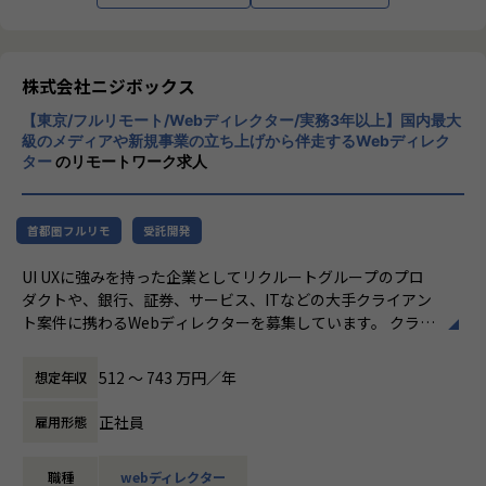
す。
とで、データとその他専門を組み合わせた価値を獲得できる
クライアントのサービスに向き合いつづけ、
・営業・マーケティング・経営・システムなどの様々な職種
その先にいるカスタマーの本質的なニーズを
と連携する経験が積める
とらえること。
株式会社ニジボックス
・アナリティクスエンジニア、テクニカル領域のPM、データ
期待を大きく超える新たな価値を共に創り出
プランナー等様々な領域にキャリアを広げることができる
【東京/フルリモート/Webディレクター/実務3年以上】国内最大
すこと。皆さまがサービスの成長を志したと
・データエンジニアリング領域の充実した研修環境
級のメディアや新規事業の立ち上げから伴走するWebディレク
きに、
ター
のリモートワーク求人
真っ先にニジボックスを思い浮かべていただ
【業務の変更の範囲】
けることを目指しています。
無
首都圏フルリモ
受託開発
UI UXに強みを持った企業としてリクルートグループのプロ
ダクトや、銀行、証券、サービス、ITなどの大手クライアン
ト案件に携わるWebディレクターを募集しています。 クライ
アントに対して、新規事業の立ち上げからサービス成長まで
を伴走する中で、さまざまな職種を巻き込みながらプロジェ
512 〜 743 万円／年
想定年収
クトを推進いただくポジションです。
正社員
雇用形態
業務内容
リクルートグループのプロダクト、もしくは銀行、証券、サ
職種
webディレクター
ービス、ITなどの様々な大手クライアント案件のWebディレ