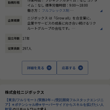
発
す。
勤務形態
イム：なし 標準労働時間：9:00〜18:00
（使用フレームワーク例：React、Vue.js、 jQuery、Nuxt.j
働き方：
フルフレックス制
s、Next.js、Node.jsなど）
★ニジボックスでのワークスタイルが分かる、ブログ記事も
時間外労働の有無： 有（月平均5時間～10時
_やりがい/魅力/醍醐味
ご参照ください
ニジボックス は「Grow all」を合言葉に、
企業概要
間）
ニジボックスにはプロジェクトマネージャー、ディレクタ
メンバーや社内の雰囲気、自由に学べてスキルアップできる
企業やサービスの成長に向き合い続けるリク
休憩時間： 60分
ー、アートディレクター、開発ディレクター、デザイナー、
環境を感じていただけたら 嬉しいです！
ルートグループの会社です。
フロントエンドエンジニア、サーバサイドエンジニアなどの
・【社員インタビュー】Wantedly...https://www.wantedly.c
UI UXデザイン・開発・データエンジニアリ
メンバーが在籍しております。
om/companies/nijibox/feed
17年
設立年数
ングなどを通じて、お客様のビジネスに伴走
そのため、ワンストップでクライアントに寄り添い続けられ
・【メンバー執筆】Qiita...https://qiita.com/organization
しています。
る、一貫したチーム体制で案件に関わっていくことができま
s/nijibox
297人
従業員数
す。
・【オフィシャルブログ】…https://nijibox.jp/blog/
「本質をつかむ創造を 期待を超える共創
また、ReactやVue.jsといったモダンなJSフレームワークで
・【運営メディア】POSTD…https://postd.cc/
を」
の開発やAWSやGCPを利用したインフラ構築に携わる機会も
・【運営イベント】…https://nijibox.connpass.com/
詳細を見る
応募する
ございます。
私たちはこの言葉を企業のVisionとしていま
【業務の変更の範囲】
す。
入社後は研修や現場でのサポートに加え、共有会や勉強会を
無
クライアントのサービスに向き合いつづけ、
通じてさらにスキルアップをしていくことができる体制が整
その先にいるカスタマーの本質的なニーズを
っています。
とらえること。
株式会社ニジボックス
ナレッジ向上施策として、動画、書籍などの学習教材の購入
期待を大きく超える新たな価値を共に創り出
やカンファレンス参加を会社負担でサポート。
【東京/フルリモート/実務2年～/受託開発フルスタックエンジニ
すこと。皆さまがサービスの成長を志したと
さらに、業界で著名な方をメンターとして招いた講習など、
ア】※ポテンシャル枠※サーバーサイドからスキルを拡げたい人
きに、
歓迎
のリモートワーク求人
トレンドのキャッチアップを見据えた取り組みも行なってい