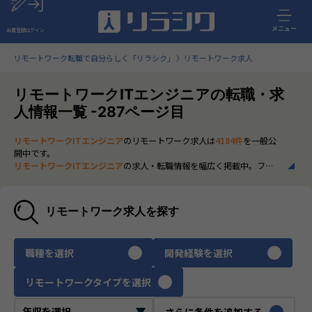
メニュー
会員登録
ログイン
リモートワーク転職で自分らしく「リラシク」
リモートワーク求人
リモートワークITエンジニアの転職・求
人情報一覧 -287ページ目
リモートワークITエンジニア
のリモートワーク求人は
4184件
を一般公
開中です。
リモートワークITエンジニア
の求人・転職情報を幅広く掲載中。フル
リモートから一部在宅勤務まで、全国の正社員ポジションを多数ご紹
介。最新の市場動向やキャリア形成に役立つ情報もあわせてチェック
できます。
リモートワーク求人を探す
いち早く、多くの選択肢から
リモートワークITエンジニア
のリモート
ワーク求人を選びたい方は、30秒で完結する無料の
会員登録
へお進み
ください。
職種を選択
開発経験を選択
リモートワークタイプを選択
さらに条件を追加する