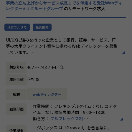
※一部UXデザイン業務(定性・定量分析など)が発生する場合
事業の立ち上げからサービス成長までを伴走する受託Webディ
きに、
レクター※リクルートグループ
のリモートワーク求人
がございます
真っ先にニジボックスを思い浮かべていただ
けることを目指しています。
やりがい/魅力/醍醐味
ニジボックスにはプロジェクトマネージャー、ディレクタ
地方フルリモ
受託開発
ー、アートディレクター、開発ディレクター、UI UXデザイ
UI/UXに強みを持った企業として銀行、証券、サービス、IT
ナー、フロントエンドエンジニア、サーバサイドエンジニア
等の大手クライアント案件に携わるWebディレクターを募集
など、各専門領域のメンバーが在籍しております。
しています。
そのため、ワンストップでクライアントに寄り添い続けられ
クライアントに対して、新規事業の立ち上げからサービス成
る、一貫したチーム体制で案件に関わっていくことができま
長までを伴走する中で、プロジェクトを開発面から支えてい
す。
462 〜 743 万円／年
想定年収
ただくポジションです。
入社後は研修や現場でのサポートに加え、共有会や勉強会を
正社員
雇用形態
業務内容
通じてさらにスキルアップをしていくことができる体制が整
銀行、証券、サービス、IT等の様々な大手クライアント案件
っています。
職種
webディレクター
のWebディレクションをお任せいたします。
ナレッジ向上施策として、動画、書籍などの学習教材の購入
やカンファレンス参加を会社負担でサポート。
作業時間： フレキシブルタイム：なし コアタ
＜企画・要件定義フェーズ＞
さらに、業界の牽引者をメンターとして招いた講習など、ト
勤務形態
イム：なし 標準労働時間：9:00〜18:00
-プロジェクトの目的、課題、KPIをふまえた要件定義(例サー
レンドのキャッチアップを見据えた取り組みも行なっていま
働き方：
フルフレックス制
ビス利用者の利用頻度を上げることをKPIに持った企画責任
す。
時間外労働の有無： 有（月平均5時間～10時
者と会議に参加)
ニジボックス は「Grow all」を合言葉に、
企業概要
間）