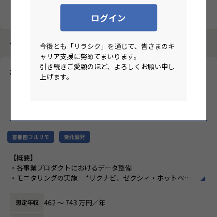
クリア
検索
ログイン
4184件中 2861件～2870件
今後とも「リラシク」を通じて、皆さまのキ
ャリア支援に努めてまいります。
引き続きご愛顧のほど、よろしくお願い申し
株式会社ニジボックス
上げます。
【東京/フルリモート/BIエンジニア/実務3年以上】※経験者枠※
リクルートグループ案件におけるアナリティクスエンジニア
の
リモートワーク求人
首都圏フルリモ
受託開発
【概要】
・各事業プロダクトにおけるデータ整備
・モニタリングの実施 *リクナビ、ゼクシィ・ホットペッ
パーといった各サービスプロダクトのデータ等
462 〜 743 万円／年
想定年収
【詳細】