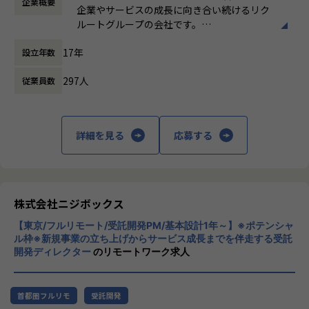
企業概要
間）
_やりがい/魅力/醍醐味
企業やサービスの成長に向き合い続けるリク
休憩時間： 60分
ニジボックスにはプロジェクトマネージャー、ディレクタ
ルートグループの会社です。
ー、アートディレクター、開発ディレクター、デザイナー、
UI UXデザイン・開発・データエンジニアリ
フロントエンドエンジニア、サーバサイドエンジニアなどの
17年
設立年数
ングなどを通じて、お客様のビジネスに伴走
メンバーが在籍しております。
しています。
そのため、ワンストップでクライアントに寄り添い続けられ
297人
従業員数
る、一貫したチーム体制で案件に関わっていくことができま
「本質をつかむ創造を 期待を超える共創
す。
を」
詳細を見る
応募する
入社後はReactやVue.jsといったモダンなJSフレームワーク
私たちはこの言葉を企業のVisionとしていま
での開発に携わる機会があるだけなく、研修や現場でのサポ
す。
ートに加え、共有会や勉強会を通じてさらにスキルアップを
クライアントのサービスに向き合いつづけ、
していくことができる体制が整っています。
その先にいるカスタマーの本質的なニーズを
ナレッジ向上施策として、動画、書籍等の学習教材の購入や
とらえること。
株式会社ニジボックス
カンファレンス参加を会社負担でサポート。
期待を大きく超える新たな価値を共に創り出
さらに、業界の牽引者をメンターとして招いた講習など、ト
【東京/フルリモート/受託開発PM/基本設計1年～】※ポテンシャ
すこと。皆さまがサービスの成長を志したと
ル枠※新規事業の立ち上げからサービス成長までを伴走する受託
レンドのキャッチアップを見据えた取り組みも行なっていま
きに、
開発ディレクター
のリモートワーク求人
す。
真っ先にニジボックスを思い浮かべていただ
けることを目指しています。
★ニジボックスでのワークスタイルが分かる、ブログ記事も
首都圏フルリモ
受託開発
ご参照ください