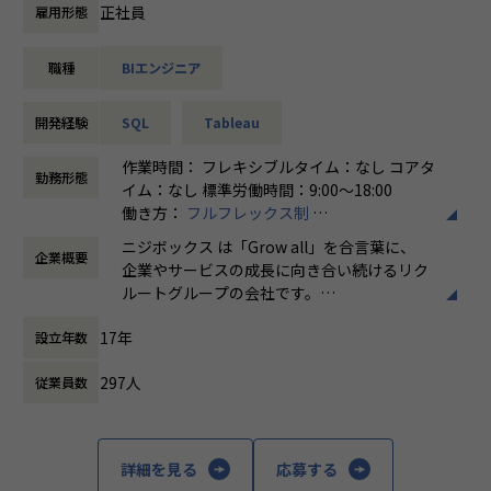
幅広い事業領域のサービスから日々膨大に蓄積されているリ
正社員
雇用形態
クルートのデータ。
その中でデータドリブンな意思決定支援 (D3M : Data Driven
職種
BIエンジニア
Decision Making) を実現するために、ソフトウェア・エン
ジニアリングの手法を活用しながら、信頼性・作業効率性の
高いデータ環境の整備や BI ダッシュボードの開発などを推
開発経験
SQL
Tableau
進します。
作業時間： フレキシブルタイム：なし コアタ
勤務形態
具体的には下記の業務をご担当いただく予定です。
イム：なし 標準労働時間：9:00〜18:00
・データ環境（BI ダッシュボードやデータマート、アクセス
働き方：
フルフレックス制
ログなど）の設計・開発・運用
時間外労働の有無： 有（月平均5時間～10時
ニジボックス は「Grow all」を合言葉に、
・レポートや業務支援ソリューションとしての BI ダッシュ
企業概要
間）
企業やサービスの成長に向き合い続けるリク
ボードの開発・運用
休憩時間： 60分
ルートグループの会社です。
・データの品質基準策定、それらをモニタリング・維持する
UI UXデザイン・開発・データエンジニアリ
ための CI/CD を始めとするソフトウェアエンジニアリングに
17年
設立年数
ングなどを通じて、お客様のビジネスに伴走
よる仕組みの構築
しています。
・adobe analytics まわりの管理、運用
297人
従業員数
「本質をつかむ創造を 期待を超える共創
ポジションの魅力
を」
・データを利用した業務において基本的に必要となるスキル
を獲得することができる
詳細を見る
応募する
私たちはこの言葉を企業のVisionとしていま
・ビジネスとデータ諸技術の組み合わせた業務を経験するこ