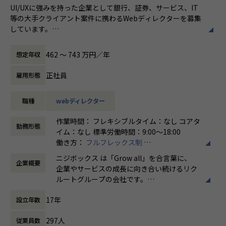
UI/UXに強みを持った企業として銀行、証券、サービス、IT
る、一貫したチーム体制で案件に関わっていくことができま
等の大手クライアント案件に携わるWebディレクターを募集
す。
しています。
クライアントに対して、新規事業の立ち上げからサービス成
入社後は研修や現場でのサポートに加え、共有会や勉強会を
長までを伴走する中で、プロジェクトを開発面から支えてい
通じてさらにスキルアップをしていくことができる体制が整
462 〜 743 万円／年
想定年収
ただくポジションです。
っています。
ナレッジ向上施策として、動画、書籍等の学習教材の購入や
正社員
雇用形態
業務内容
カンファレンス参加を会社負担で サポート。
銀行、証券、サービス、IT等の様々な大手クライアント案件
さらに、業界の牽引者をメンターとして招いた講習など、ト
職種
webディレクター
のWebディレクションをお任せいたします。
レンドのキャッチアップを見据えた 取り組みも行なってい
ます。
作業時間： フレキシブルタイム：なし コアタ
＜企画・要件定義フェーズ＞
勤務形態
イム：なし 標準労働時間：9:00〜18:00
-プロジェクトの目的、課題、KPIをふまえた要件定義(例サー
★ニジボックスでのワークスタイルが分かる、ブログ記事も
働き方：
フルフレックス制
ビス利用者の利用頻度を上げることをKPIに持った企画責任
ご参照ください
時間外労働の有無： 有（月平均5時間～10時
者と会議に参加)
メンバーや社内の雰囲気、自由に学べてスキルアップできる
ニジボックス は「Grow all」を合言葉に、
企業概要
間）
- 企画責任者が立案した施策内容でKPIを達成できるのか？を
環境を感じていただけたら 嬉しいです！
企業やサービスの成長に向き合い続けるリク
休憩時間： 60分
議論し、必要に応じて施策内容の再検討を提案
・【社員インタビュー】Wantedly...https://www.wantedly.c
ルートグループの会社です。
- エンジニア、デザイナーを巻き込み施策内容が技術的に実
om/companies/nijibox/feed
UI UXデザイン・開発・データエンジニアリ
現が可能か？工数がどれほどかかるか？を確認
・【メンバー執筆】Qiita...https://qiita.com/organization
17年
設立年数
ングなどを通じて、お客様のビジネスに伴走
- 何度か企画会議を行い、実施する施策内容を決定
s/nijibox
しています。
・【オフィシャルブログ】…https://nijibox.jp/blog/
297人
従業員数