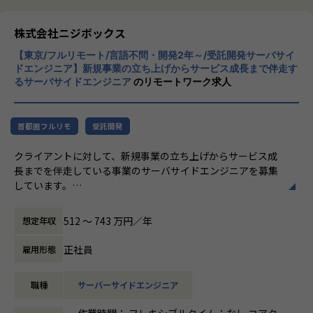
※適性を鑑みリクルートグループ案件、大手クライアント案
その先にいるカスタマーの本質的なニーズを
件、いずれにもアサインが発生する場合がございます
とらえること。
株式会社ニジボックス
※一部UXデザイン業務(定性・定量分析など)が発生する場合
期待を大きく超える新たな価値を共に創り出
がございます
【東京/フルリモート/言語不問・開発2年～/受託開発サーバサイ
すこと。皆さまがサービスの成長を志したと
ドエンジニア】新規事業の立ち上げからサービス成長まで伴走す
きに、
るサーバサイドエンジニア
のリモートワーク求人
やりがい/魅力/醍醐味
真っ先にニジボックスを思い浮かべていただ
ニジボックスにはプロジェクトマネージャー、ディレクタ
けることを目指しています。
ー、アートディレクター、開発ディレクター、UI/UXデザイ
ナー、フロントエンドエンジニア、サーバサイドエンジニア
首都圏フルリモ
受託開発
など、各専門領域のメンバーが在籍しております。
クライアントに対して、新規事業の立ち上げからサービス成
そのため、ワンストップでクライアントに寄り添い続けられ
長までを伴走している事業のサーバサイドエンジニアを募集
る、一貫したチーム体制で案件に関わっていくことができま
しています。
す。
業務内容
入社後は研修や現場でのサポートに加え、共有会や勉強会を
512 〜 743 万円／年
想定年収
Webアプリケーションのサーバーサイド開発
通じてさらにスキルアップをしていくことができる体制が整
（使用言語・フレームワーク例：PHP、 Laravel、Ruby、 R
っています。
正社員
雇用形態
uby on Rails、 SQLなど）
ナレッジ向上施策として、動画、書籍等の学習教材の購入や
Webアプリケーションの設計・テスト・保守運用
カンファレンス参加を会社負担でサポート。
職種
サーバーサイドエンジニア
AWSやGCPなどを利用したインフラ構築
さらに、業界の牽引者をメンターとして招いた講習など、ト
HTML、CSS、JavaScriptを使用したWebサイト、アプリ開
レンドのキャッチアップを見据えた取り組みも行なっていま
作業時間： フレキシブルタイム：なし コアタ