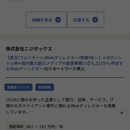
＜制作フェーズ＞
・【運営メディア】POSTD…https://postd.cc/
「本質をつかむ創造を 期待を超える共創
- スケジュールやワイヤーフレーム作成
・【運営イベント】…https://nijibox.connpass.com/
を」
-納品までの制作進行管理
詳細を見る
応募する
- ユーザー受け入れテスト、品質チェック
【業務の変更の範囲】
私たちはこの言葉を企業のVisionとしていま
- 施策実行後の効果測定
無
す。
※プロジェクトにより業務内容は異なります
クライアントのサービスに向き合いつづけ、
※適性を鑑みリクルートグループ案件、大手クライアント案
その先にいるカスタマーの本質的なニーズを
件、いずれにもアサインが発生する場合がございます
とらえること。
株式会社ニジボックス
※一部UXデザイン業務(定性・定量分析など)が発生する場合
期待を大きく超える新たな価値を共に創り出
がございます
【東京/フルリモート/Webディレクター/実務1年～】※ポテンシ
すこと。皆さまがサービスの成長を志したと
ャル枠※国内最大級のメディアや新規事業の立ち上げから伴走す
きに、
るWebディレクター
のリモートワーク求人
やりがい/魅力/醍醐味
真っ先にニジボックスを思い浮かべていただ
ニジボックスにはプロジェクトマネージャー、ディレクタ
けることを目指しています。
ー、アートディレクター、開発ディレクター、UI/UXデザイ
ナー、フロントエンドエンジニア、サーバサイドエンジニア
首都圏フルリモ
受託開発
など、各専門領域のメンバーが在籍しております。
UI/UXに強みを持った企業として銀行、証券、サービス、IT
そのため、ワンストップでクライアントに寄り添い続けられ
等の大手クライアント案件に携わるWebディレクターを募集
る、一貫したチーム体制で案件に関わっていくことができま
しています。
す。
クライアントに対して、新規事業の立ち上げからサービス成
長までを伴走する中で、プロジェクトを開発面から支えてい
入社後は研修や現場でのサポートに加え、共有会や勉強会を
462 〜 743 万円／年
想定年収
ただくポジションです。