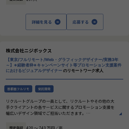
す。
「本質をつかむ創造を 期待を超える共創
そのため、ワンストップでクライアントに寄り添い続けられ
を」
る、一貫したチーム体制で案件に関わっていくことができま
詳細を見る
応募する
す。
私たちはこの言葉を企業のVisionとしていま
す。
入社後は現場でのサポートに加え、共有会や勉強会を通じて
クライアントのサービスに向き合いつづけ、
さらにスキルアップしていく ことができる体制が整
その先にいるカスタマーの本質的なニーズを
っています。
とらえること。
株式会社ニジボックス
ナレッジ向上施策として、動画、書籍等の学習教材の購入や
期待を大きく超える新たな価値を共に創り出
カンファレンス参加を会社負担でサポート
【東京/フルリモート/Web・グラフィックデザイナー/実務3年
すこと。皆さまがサービスの成長を志したと
さらに、業界で著名な方をメンターとして招いた講習など、
～】※経験者枠※キャンペーンサイト等プロモーション支援案件
きに、
におけるビジュアルデザイナー
のリモートワーク求人
トレンドのキャッチアップを 見据えた取り組みを行
真っ先にニジボックスを思い浮かべていただ
っています。
けることを目指しています。
★ニジボックスでのワークスタイルが分かる、ブログ記事も
首都圏フルリモ
受託開発
ご参照ください
リクルートグループの一員として、リクルートやその他の大
メンバーや社内の雰囲気、自由に学べてスキルアップできる
手クライアントの各サービスに関するプロモーション支援を
環境を感じていただけたら 嬉しいです！
幅広いデザイン領域でご担当いただきます。
・【社員インタビュー】Wantedly...https://www.wantedly.c
サービスコンセプトや事業を深く理解し、プロジェクトによ
om/companies/nijibox/feed
ってはプロモーション企画や体験設計など、上流工程から関
・【メンバー執筆】Qiita...https://qiita.com/organization
420 〜 743 万円／年
想定年収