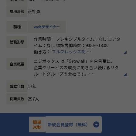
与いただきます。
s/nijibox
・【オフィシャルブログ】…https://nijibox.jp/blog/
正社員
雇用形態
＜例＞
・【運営メディア】POSTD…https://postd.cc/
・プロモーションサイトの改善
・【運営イベント】…https://nijibox.connpass.com/
職種
webデザイナー
・LPO施策の検討
・Web広告、チラシのデザイン制作
【業務の変更の範囲】
作業時間： フレキシブルタイム：なし コアタ
など
無
勤務形態
イム：なし 標準労働時間：9:00〜18:00
働き方：
フルフレックス制
※参画先プロジェクトの体制により、Web・アプリ等のサー
時間外労働の有無： 有（月平均5時間～10時
ビス画面の改善に携わっていただく場合もございます
ニジボックス は「Grow all」を合言葉に、
企業概要
間）
企業やサービスの成長に向き合い続けるリク
休憩時間： 60分
■やりがい/魅力/醍醐味
ルートグループの会社です。
・さまざまなステークホルダーと密に連携しチームで業務を
UI UXデザイン・開発・データエンジニアリ
推進していける環境です
17年
設立年数
ングなどを通じて、お客様のビジネスに伴走
・UX思考を取り入れ、ユーザーに寄り添ったプロモーション
しています。
施策の検討に携わることができます
297人
従業員数
・ただデザイン制作をして終わりではなく、効果検証や振り
「本質をつかむ創造を 期待を超える共創
返りを通して長期的にサービスや案件に携わることができま
を」
す
簡単
詳細を見る
応募する
・これまでのWebやグラフィックデザイナーとしてのご経験
新規会員登録（無料）
私たちはこの言葉を企業のVisionとしていま
30秒
を十分に生かすことが出来るポジションです
す。