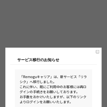
固定時間制（9時～18時、10時～19時など）
フレックス制（コアタイムあり）
フルフレックス制
裁量労働制
語学・国籍から探す
英語力必須
サービス移行のお知らせ
英語力尚可（英語活用環境あり）
外国籍の方OK
「Remoguキャリア」は、新サービス「リラ
シク」へ移行しました。
これに伴い、既にご利用中のお客様には再ロ
グインの手続きをお願いしております。
お手数をおかけいたしますが、以下のリンク
よりログインをお願いいたします。