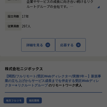
- 企画責任者が立案した施策内容でKPIを達成できるのか？を
★ニジボックスでのワークスタイルが分かる、ブログ記事も
企業やサービスの成長に向き合い続けるリク
休憩時間： 60分
議論し、必要に応じて施策内容の再検討を提案
ご参照ください
ルートグループの会社です。
- エンジニア、デザイナーを巻き込み施策内容が技術的に実
メンバーや社内の雰囲気、自由に学べてスキルアップできる
UI UXデザイン・開発・データエンジニアリ
現が可能か？工数がどれほどかかるか？を確認
環境を感じていただけたら嬉しいです！
17年
設立年数
ングなどを通じて、お客様のビジネスに伴走
- 何度か企画会議を行い、実施する施策内容を決定
・【社員インタビュー】Wantedly...https://www.wantedly.c
しています。
om/companies/nijibox/feed
297人
従業員数
＜制作フェーズ＞
・【メンバー執筆】Qiita...https://qiita.com/organization
「本質をつかむ創造を 期待を超える共創
- スケジュールやワイヤーフレーム作成
s/nijibox
を」
-納品までの制作進行管理
・【オフィシャルブログ】…https://blog.nijibox.jp/
詳細を見る
応募する
- ユーザー受け入れテスト、品質チェック
・【運営メディア】POSTD…https://postd.cc/
私たちはこの言葉を企業のVisionとしていま
- 施策実行後の効果測定
・【運営イベント】…https://nijibox.connpass.com/
す。
※プロジェクトにより業務内容は異なります
クライアントのサービスに向き合いつづけ、
【業務の変更の範囲】
その先にいるカスタマーの本質的なニーズを
※一部UXデザイン業務(定性・定量分析など)が発生する場合
無
とらえること。
株式会社ニジボックス
がございます。
期待を大きく超える新たな価値を共に創り出
【関西/フルリモート/受託Webディレクター/実務1年～】新規事
すこと。皆さまがサービスの成長を志したと
やりがい/魅力/醍醐味
業の立ち上げからサービス成長までを伴走する受託Webディレ
きに、
クター※リクルートグループ
のリモートワーク求人
ニジボックスにはプロジェクトマネージャー、ディレクタ
真っ先にニジボックスを思い浮かべていただ
ー、アートディレクター、開発ディレクター、UI/UXデザイ
けることを目指しています。
ナー、フロントエンドエンジニア、サーバサイドエンジニア
など、各専門領域のメンバーが在籍しております。
地方フルリモ
受託開発
そのため、ワンストップでクライアントに寄り添い続けられ