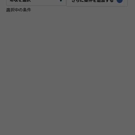
選択中の条件
CTO
VPoE
テックリード
ITコンサルタント
ITアーキテクト
プロジェクトマネージャー
プロダクトマネージャー
スクラムマスター