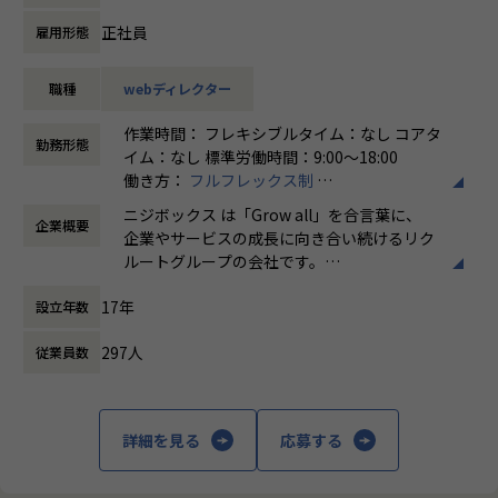
通じてさらにスキルアップをしていくことができる体制が整
っています。
正社員
雇用形態
業務内容
ナレッジ向上施策として、動画、書籍等の学習教材の購入や
銀行、証券、サービス、IT等の様々な大手クライアント案件
カンファレンス参加を会社負担でサポート。
職種
webディレクター
のWebディレクションをお任せいたします。
さらに、業界の牽引者をメンターとして招いた講習など、ト
レンドのキャッチアップを見据えた取り組みも行なっていま
作業時間： フレキシブルタイム：なし コアタ
＜企画・要件定義フェーズ＞
す。
勤務形態
イム：なし 標準労働時間：9:00〜18:00
-プロジェクトの目的、課題、KPIをふまえた要件定義(例サー
働き方：
フルフレックス制
ビス利用者の利用頻度を上げることをKPIに持った企画責任
★ニジボックスでのワークスタイルが分かる、ブログ記事も
時間外労働の有無： 有（月平均5時間～10時
者と会議に参加)
ご参照ください
ニジボックス は「Grow all」を合言葉に、
企業概要
間）
- 企画責任者が立案した施策内容でKPIを達成できるのか？を
メンバーや社内の雰囲気、自由に学べてスキルアップできる
企業やサービスの成長に向き合い続けるリク
休憩時間： 60分
議論し、必要に応じて施策内容の再検討を提案
環境を感じていただけたら 嬉しいです！
ルートグループの会社です。
- エンジニア、デザイナーを巻き込み施策内容が技術的に実
・【社員インタビュー】Wantedly...https://www.wantedly.c
UI UXデザイン・開発・データエンジニアリ
現が可能か？工数がどれほどかかるか？を確認
om/companies/nijibox/feed
17年
設立年数
ングなどを通じて、お客様のビジネスに伴走
- 何度か企画会議を行い、実施する施策内容を決定
・【メンバー執筆】Qiita...https://qiita.com/organization
しています。
s/nijibox
297人
従業員数
＜制作フェーズ＞
・【オフィシャルブログ】…https://nijibox.jp/blog/
「本質をつかむ創造を 期待を超える共創
- スケジュールやワイヤーフレーム作成
・【運営メディア】POSTD…https://postd.cc/
を」
-納品までの制作進行管理
・【運営イベント】…https://nijibox.connpass.com/
詳細を見る
応募する
- ユーザー受け入れテスト、品質チェック
私たちはこの言葉を企業のVisionとしていま
- 施策実行後の効果測定
【業務の変更の範囲】
す。
※プロジェクトにより業務内容は異なります
無
クライアントのサービスに向き合いつづけ、