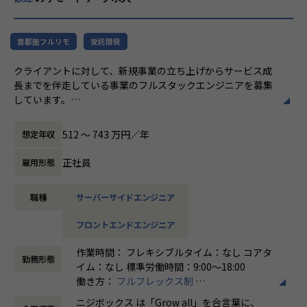
真っ先にニジボックスを思い浮かべていただ
ます。
けることを目指しています。
★ニジボックスでのワークスタイルが分かる、ブログ記事も
首都圏フルリモ
受託開発
ご参照ください
クライアントに対して、新規事業の立ち上げからサービス成
メンバーや社内の雰囲気、自由に学べてスキルアップできる
長までを伴走している事業のフルスタックエンジニアを募集
環境を感じていただけたら 嬉しいです！
しています。
・【社員インタビュー】Wantedly...https://www.wantedly.c
モダンなフロントエンドの開発をメインとしていきながら、
om/companies/nijibox/feed
サーバサイドの開発にも関わっていきます。
・【メンバー執筆】Qiita...https://qiita.com/organization
512 〜 743 万円／年
想定年収
s/nijibox
業務内容
・【オフィシャルブログ】…https://nijibox.jp/blog/
正社員
雇用形態
・HTML、CSS、JavaScriptを使用したWebサイト、アプリ
・【運営メディア】POSTD…https://postd.cc/
開発
・【運営イベント】…https://nijibox.connpass.com/
職種
サーバーサイドエンジニア
（使用フレームワーク例：React、Vue.js、 jQuery、Nuxt.j
s、Next.js、Node.jsなど）
【業務の変更の範囲】
フロントエンドエンジニア
・Webアプリケーションのサーバーサイド開発
無
（使用言語・フレームワーク例：PHP、 Laravel、Ruby、 R
作業時間： フレキシブルタイム：なし コアタ
uby on Rails、 SQLなど）
勤務形態
イム：なし 標準労働時間：9:00〜18:00
・Webアプリケーションの設計・テスト・保守運用
働き方：
フルフレックス制
・AWSやGCPなどを利用したインフラ構築
時間外労働の有無： 有（月平均5時間～10時
ニジボックス は「Grow all」を合言葉に、