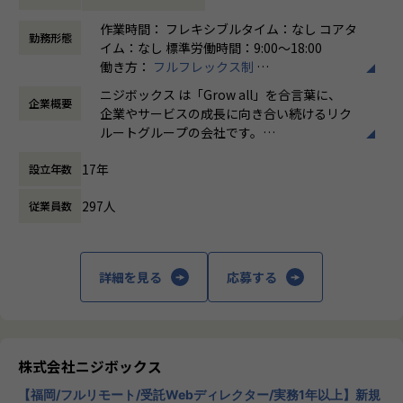
クションをお任せいたします。 事業、ユーザー部門の担当
作業時間： フレキシブルタイム：なし コアタ
者、プランナーと協業し、以下の業務を担当いただきます。
勤務形態
イム：なし 標準労働時間：9:00〜18:00
働き方：
フルフレックス制
＜企画・要件定義フェーズ＞
時間外労働の有無： 有（月平均5時間～10時
- プロジェクトの目的、課題、KPIをふまえた要件定義(例：
ニジボックス は「Grow all」を合言葉に、
企業概要
間）
サービス利用者の利用頻度を上げることをKPIに持った企画
企業やサービスの成長に向き合い続けるリク
休憩時間： 60分
責任者と会議に参加)
ルートグループの会社です。
- エンジニア、デザイナーを巻き込み施策内容が技術的に実
UI UXデザイン・開発・データエンジニアリ
現可能か？工数がどれほどかかるか？を確認
17年
設立年数
ングなどを通じて、お客様のビジネスに伴走
しています。
＜制作フェーズ＞
297人
従業員数
- スケジュールやワイヤーフレーム作成
「本質をつかむ創造を 期待を超える共創
- 納品までの制作進行管理 (自社の制作メンバー以外にも、オ
を」
フショア開発パートナーとのコミュニケーションが発生する
詳細を見る
応募する
ケースもあります)
私たちはこの言葉を企業のVisionとしていま
- ユーザー受け入れテスト、品質チェック
す。
- 施策実行後の効果測定
クライアントのサービスに向き合いつづけ、
その先にいるカスタマーの本質的なニーズを
※プロジェクトにより業務内容は異なります
とらえること。
株式会社ニジボックス
※適性を鑑みリクルートグループ案件、大手クライアント案
期待を大きく超える新たな価値を共に創り出
件、いずれにもアサインが発生する場合がございます
【福岡/フルリモート/受託Webディレクター/実務1年以上】新規
すこと。皆さまがサービスの成長を志したと