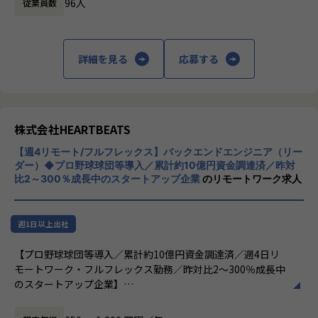
96人
従業員数
ができます。
・フレームワーク：Ruby on Rails
働き方：
フルフレックス制
また、CTOは現役のコンサルタントとしても活躍中のため、
・データベース：MySQL
時間外労働の有無： 有（月平均20時間）
【勤続年数が長い理由】
PMを超えたコンサルタントとしてのポジションも目指して
・ソースコード管理：Git
休憩時間： 60分
勤続20年以上のエンジニアが5名、現在子育て中の方は12名
いける環境があります。
・プロジェクト管理：GitHub/Jira/
です。長く活躍する理由はエンジニアを過小評価せず、スキ
詳細を見る
応募する
・情報共有ツール：Slack/Google Docs/Confluence
ルに見合う給与を支給していること。リモートであってもチ
★望ましいスキル/経験★
ャットで気軽に相談できる風土があるからです。「人を辞め
・開発プロジェクトのマネジメント経験（3年以上）
■当社について：
させないことがリーダーの仕事」という考えがあるのでトラ
・プロジェクトの計画立案、実行管理、是正対応の経験
株式会社ventusは「全てのファンが自分の『好き』に誇りを
ブルが生じたら、リーダーが必ず解決に動きます。一人孤独
・DX戦略を立案し提案した経験
持てる世界をつくる」をミッションに掲げ、「電子トレカ」
株式会社HEARTBEATS
に問題を抱えるようなことはありませんのでご安心くださ
・仮説プランニング、課題分析、業務改善（BPR、業務フロ
事業などファンビジネスに特化した事業を行うスタートアッ
い。また、代表との距離が近いところも、エンジニアが定着
【週4リモート/フルフレックス】バックエンドエンジニア（リー
ー作成）経験
プ企業です。主力である「ORICAL」を始め、テクノロジー
する理由です。代表には「従業員が幸福になる会社を創りた
ダー）◆プロ野球球団等導入／累計約10億円資金調達済／昨対
・システム上流PM経験（システム化計画、RPF、要件定義な
とクリエイティブの力で、これまで存在しなかったモノを生
い」という思いがあり、エンジニアファーストの風土が根付
比2～300％成長中のスタートアップ企業
のリモートワーク求人
ど）
み出し、新しい価値をコンテンツホルダーの皆様、そしてそ
いています。
のファンの皆様と一緒に作っていくことを目指しておりま
★各種DXに関する資格があると尚可★
す。
【業務の変更の範囲】
週1日以上出社
デジタルトランスフォーメーション検定、DX検定、+DX認定
社内の定める業務
資格などDXに関する資格
■業務内容：
【プロ野球球団等導入／累計約10億円資金調達済／週4日リ
SAP、Salesforce、AWS、GCP、Azure 等の認定資格
フロントエンド領域の開発をリードしていただきます。
モートワーク・フルフレックス勤務／昨対比2～300％成長中
ITコーディネータ試験、ITストラテジスト試験等
主な業務の一例として以下が含まれますが、ご志向に合わせ
のスタートアップ企業】
て様々な業務にチャレンジいただくことを期待しています。
この仕事で得られるもの
■業務内容：
開発業務: