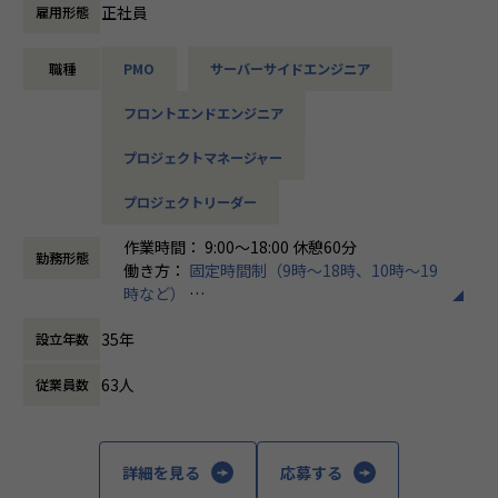
SEを長年対応するも下請け案件の為に、要件定義やPL,PM経
正社員
雇用形態
験が積めないエンジニアやメンバー数名の小さな案件しか経
験がなく大規模な案件の経験が無いままキャリアを積んでき
職種
PMO
サーバーサイドエンジニア
ているエンジニアは多いのではないでしょうか？
フロントエンドエンジニア
イズムは商流を浅くし単価を上げて給与を上げる！を掲げ、
計画的に『製造→詳細設計→基本設計→要件定義→PL,PM』
プロジェクトマネージャー
と、段階的にステップアップする方針をとっていることが特
徴です。
プロジェクトリーダー
CTOがITコンサルでもあり、社内から希望者を募っていま
作業時間： 9:00～18:00 休憩60分
勤務形態
す。
働き方：
固定時間制（9時～18時、10時～19
ゆくゆくはPMの先、ビジネスにおけるシステム開発の全容
時など）
を把握し最適なソリューションを提案するITコンサルティン
時間外労働の有無： 有（月平均7時間）
グといった最上流工程へキャリアアップする道があります。
35年
設立年数
休憩時間： 60分
★業務について★
63人
従業員数
・プロジェクト関係者との各種調整、折衝
・エンドユーザ、ベンダーとの折衝及び会議のファシリテー
ションおよびネゴシエーション
・プロジェクトにおけるマネジメント全般
詳細を見る
応募する
・新規プロジェクトにおけるシステム化構想・計画策定・企