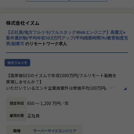
画の推進
・PJ規模はスキルに合わせて調整し、やがては5億円以上の
プロジェクトの経験も積んでいただけます
株式会社イズム
★望ましいスキル/経験 ※すべてを満たしていなくても大丈
【正社員/地方フルリモ/フルスタックWebエンジニア】高還元×
夫です！★
案件選択制/平均年収103万円アップ/平均残業時間7h/教育制度充
・プログラマーとしての開発経験3年以上
実/副業可
のリモートワーク求人
・課題整理/調整やWBS等の作成など、PMO実務スキルがあ
る
・Webシステム開発における要件定義からリリースまで一連
地方フルリモ
の業務経験
・要件定義、基本設計、詳細設計の経験
【高単価SESのイズムで年収1000万円/フルリモート勤務を
・進捗管理、課題管理打ち合わせの経験
実現しませんか？】
・ベンダーコントロールの経験
いただいているエンド企業直案件は単価平均100万円。
・品質管理、品質分析の経験
現在多くのエンド企業様より案件をいただいておりますが、
・RFP解読、提案書作成、プレゼン等の経験
エンジニア社員では足らずパートナー企業に頼る場合も多く
650 〜 1,200 万円／年
想定年収
・SAPのpj経験
あります。
・インフラ全般の知見
そのためエンド企業案件をお願いできるスキルの高いITエン
正社員
雇用形態
・ネイティブアプリ開発の経験
ジニアを募集しています。
・アジャイル開発の経験
・コードレビュー経験
職種
サーバーサイドエンジニア
【リモート勤務×自由に案件を選べる案件選択制度×単価評