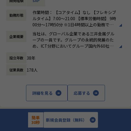
開発経験
SAP
「上流から下流まで幅広く関わるシステム導入プロジェクト
で、実力を発揮！メンバーからリーダーまで活躍できるポジ
作業時間： 【コアタイム】なし 【フレキシブ
勤務形態
ション」
ルタイム】7:00～21:00 【標準労働時間】 9時
00分～17時50分 ※1日4時間以上の勤務で出
三井金属およびそのグループ会社のシステム導入プロジェク
勤扱い
当社は、グローバル企業である三井金属グル
トにおいて、お客様との折衝からシステム導入・保守まで一
企業概要
働き方：
フルフレックス制
ープの一員です。グループの永続的発展のた
貫して関与いただきます。プロジェクトの規模に応じて、シ
時間外労働の有無： 有（月平均13.7時間）
め、ICT分野においてグループ国内外60社の
ステム開発や導入を実行するメンバーとしての役割から、プ
休憩時間： 60分
「ものづくり」に貢献しています。
ロジェクトを管理するリーダーとしてのポジションまで、経
38年
設立年数
★特徴★
験やスキルに応じて柔軟に担当いただける環境です。
・「グローバル」に活躍できる環境
178人
従業員数
・「テレワーク勤務」を基本とした働き方
・お客様との折衝・要件定義: 三井金属およびグループ会社
・「ワークライフバランス」を意識した働き
のニーズをヒアリングし、業務要件を明確にします。システ
方・制度
ム化の提案やソリューション提供を通じて、業務効率化に貢
・文系であっても、コンサルタントとして高
献します。
詳細を見る
応募する
い技術力が身につく「教育制度」
・システム導入・開発: 人事業務や給与業務におけるシステ
ム導入に関わり、実際にシステムの設計・開発を担当するメ
ンバーとして業務に携わります。リーダー層は、プロジェク
トの全体を俯瞰し、進捗管理やチームメンバーのサポートを
簡単
新規会員登録（無料）
三井金属ユアソフト株式会社
行います。
30秒
・問い合わせ対応・保守サポート: システム導入後の保守業