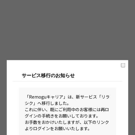
固定時間制（9時～18時、10時～19時など）
フレックス制（コアタイムあり）
フルフレックス制
裁量労働制
語学・国籍から探す
英語力必須
サービス移行のお知らせ
英語力尚可（英語活用環境あり）
外国籍の方OK
「Remoguキャリア」は、新サービス「リラ
シク」へ移行しました。
これに伴い、既にご利用中のお客様には再ロ
グインの手続きをお願いしております。
お手数をおかけいたしますが、以下のリンク
よりログインをお願いいたします。