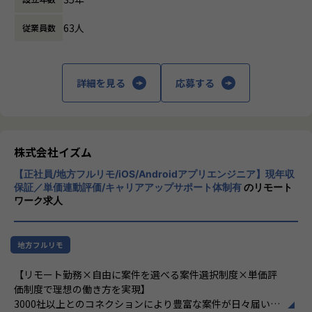
ル予約サービスのフロントエンド開発を担当していただきま
たサービスの機能追加や改善の開発、運用)
す。100万DL突破の急成長中のスタートアップ企業の経験を
63人
従業員数
・WebAPIの設計・開発
積むことができます。
・CI/CD環境の設計構築
・クラウドサービス(AWS / GCP / Azure等)を利用したサービ
＜プロジェクト事例＞
ス運用・開発
・大人向けリカレント教育サービスのフロントエンド開発
詳細を見る
応募する
・プロジェクト進行管理
React、Vue.js、Angularなどのいずれかのモダンフレームワ
※ご経験に応じてお任せする範囲を調整いたします。
ークを用いて、
スキルによってチームリーダーや技術的にメンバーをリーデ
動画授業サービスのto Bおよびto C向けサービスのフロント
ィングしていくポジションでご活躍いただくことも可能で
開発を担当していただきます。
す。
参画後の状況次第では、バックエンドの開発にも携わってい
株式会社イズム
ただける環境です。
【正社員/地方フルリモ/iOS/Androidアプリエンジニア】現年収
＜プロジェクトの種類＞
保証／単価連動評価/キャリアアップサポート体制有
のリモート
プロジェクト期間は6か月～2年程度。
・不動産ポータルサイトのフロントエンド開発
ワーク求人
クライアントが展開するWebサービスにおける開発支援を行
大手不動産仲介会社の集客支援に向け、Webサイト内の施策
っていただきます。
立案〜実行までを担当していただきます。
プロダクトの新規機能開発、改修、保守、運用やリプレイス
単に実装するだけではなく、課題発見からの技術選定・アー
地方フルリモ
における調査、設計、開発、運用課題を解決するための施策
キテクチャ設計、実装・自動テストといった開発のすべての
立案から設計、実装、リリース後の効果測定と改善など、ス
工程に携わることができる環境で、スキルアップに繋がりや
【リモート勤務×自由に案件を選べる案件選択制度×単価評
キルに応じてお任せします。
すい環境です。
価制度で理想の働き方を実現】
3000社以上とのコネクションにより豊富な案件が日々届いて
＜プロジェクトの体制＞
・不動産SaaSのフロントエンド開発