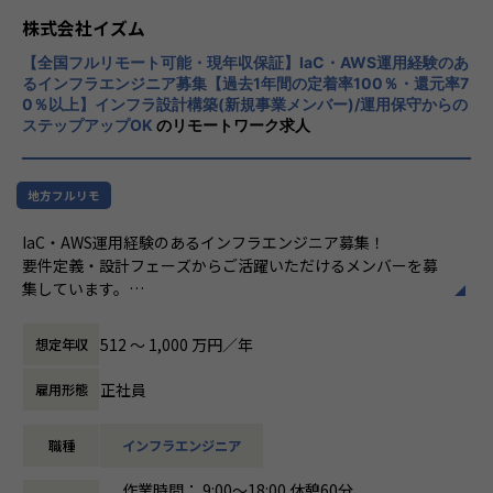
◆動画配信サービスのバックエンド開発
の25％が子育て中です
エンド案件や大手SIer案件を中心に規模は中規模～大規模の
◆国内最大級ERPパッケージの開発
株式会社イズム
プロジェクトに参画していただきます。
◆大手動画配信サービス企業アプリ開発
【業務の変更の範囲】
製造工程～設計工程～要件定義やPL,PMなどスキルに合わせ
【全国フルリモート可能・現年収保証】IaC・AWS運用経験のあ
◆金融系自社サービス開発
社内の定める業務
た工程を選べ、プロジェクト期間は6か月～2年以上まで様々
るインフラエンジニア募集【過去1年間の定着率100％・還元率7
◆大手向けBtoBクラウドサービス開発
0％以上】インフラ設計構築(新規事業メンバー)/運用保守からの
です。
◆大手生命保険会社向け マネジメントPM
ステップアップOK
のリモートワーク求人
案件更新のタイミングでは給与アップに繋がるよう営業は単
◆株式自動売買システムの企画、設計、開発、試験、運用
価アップに努めます。
◆大規模通販サイトの設計、開発、試験、保守
◆国際物流会社の基幹システムの設計、開発、試験、保守
地方フルリモ
【ITエンジニアがイズムに入ると得られるメリット】
など
・年俸制を採用＆待機による減給無し
IaC・AWS運用経験のあるインフラエンジニア募集！
⇒安定した生活が可能！
★契約はすべて公開。納得して働くことができます。
要件定義・設計フェーズからご活躍いただけるメンバーを募
ITエンジニアが不安に感じることはすべて取り除きたいと考
集しています。
・単価連動型の評価制度＆案件選択制度
え、受注金額を公表しております。
⇒努力が給与として評価されます！
単価が幾らあがれば給与が幾ら上がるのか、明確になるため
■当社のコンセプト■
512 〜 1,000 万円／年
想定年収
スキルアップのモチベーションに繋がります。
ITエンジニアのスキルに対して適切に還元するために商流を
・全国フルリモート選択可＆エンジニア社員残業時間平均7H
また、「契約と実態が違う」といった状態で、ほったらかし
浅くし、
⇒時間的ゆとりができ、プライベート充実へ！
正社員
雇用形態
にすることはありません。たとえば「詳細設計までとして参
単価を上げる事で給与を上げる。
画したのに基本設計まで任されそう」といった場合は、その
・ロースキル案件無し
作業は無くす・任せるなら単価を上げるように交渉します。
職種
インフラエンジニア
＊＊＊上記コンセプトのもとで手がけていただく案件の特長
⇒スキルにならない案件にアサインさせる心配なし！
＊＊＊
スキルも収入も上げられる環境が整っている当社で
作業時間： 9:00～18:00 休憩60分