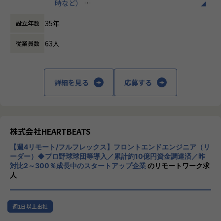
時など）
＜過去の実績＞
★開発言語ごとのチーム制でスムーズなキャッチアップ
時間外労働の有無： 有（月平均7時間）
これまではシステム開発を軸にしたソリューション提案・提
★プロジェクト期間は6ヶ月～2年以上まで様々
35年
設立年数
休憩時間： 60分
供をメインにしてきました。
小規模案件では学べない事が多いという観点から、
以下は開発案件の事例となります。
30人月（5名チーム×6ヶ月）～120人月（20名チーム×6ヶ
63人
従業員数
※Java・PHPを中心にRubyにも注力しています
月）で
■福利厚生サービスシステムの開発
数千万円〜数億円規模の大きなプロジェクトをターゲットと
■基幹システムリプレイス
しています。
■Fintechサービスシステムの開発
詳細を見る
応募する
■iOSアプリ開発
＊＊＊プロジェクト例＊＊＊
■株式メディアサービスシステムの開発
◆通信会社様カードシステム基本構想策定支援
■ERPパッケージ開発
◆不動産管理会社向けDXを推進管理システム
■日本の物流を支えるシステム開発
◆保険会社IT部門側の基幹システム刷新プロジェクト
等
株式会社HEARTBEATS
◆不動産賃貸領域における新規業務支援プロダクトの企画開
発
【週4リモート/フルフレックス】フロントエンドエンジニア（リ
＜契約はすべて公開。納得して働くことができます＞
◆某電力系システム子会社向けアセットマネジメントシステ
ーダー）◆プロ野球球団等導入／累計約10億円資金調達済／昨
ITエンジニアが不安に感じることはすべて取り除きたいと考
ムの更改プロジェクト など
対比2～300％成長中のスタートアップ企業
のリモートワーク求
え、受注金額を公表しております。
人
単価が幾らあがれば給与が幾ら上がるのか、明確になるため
【プロジェクトの課題を解決するPL/PM募集】
スキルアップのモチベーションに繋がります。
－－－DX推進に挑む企業をテクノロジーで支援－－－
また、「契約と実態が違う」といった状態で、ほったらかし
小規模～大規模案件のプロジェクトマネージャーをお任せ！
週1日以上出社
にすることはありません。たとえば「詳細設計までとして参
提案から初期見積もり、メンバーのアサイン調整やタスク管