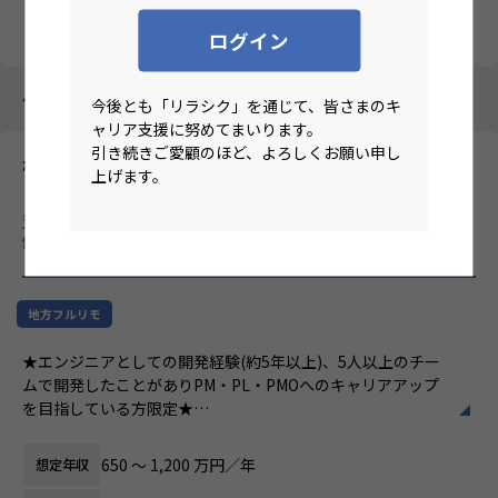
クリア
検索
ログイン
4184件中 3331件～3340件
今後とも「リラシク」を通じて、皆さまのキ
ャリア支援に努めてまいります。
引き続きご愛顧のほど、よろしくお願い申し
株式会社イズム
上げます。
【地方フルリモ/PM,PL,PMOへキャリアアップ】現年収保証/高
還元×案件選択制/平均年収103万円アップ/平均残業時間7h/教育
制度充実/副業可
のリモートワーク求人
地方フルリモ
★エンジニアとしての開発経験(約5年以上)、5人以上のチー
ムで開発したことがありPM・PL・PMOへのキャリアアップ
を目指している方限定★
《SEからPMへキャリアアップ！年間目標を定め計画的なス
650 〜 1,200 万円／年
想定年収
キルアップ・給与アップを実現》