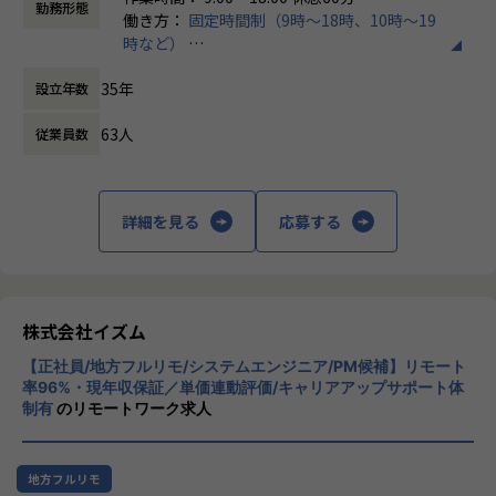
★エンド直接取引・大手SIer案件が豊富
・積極的な単価交渉＆単価アップ案件への変更
勤務形態
よりハイスキルなエンジニアを目指しませんか？
働き方：
固定時間制（9時～18時、10時～19
★常時3000案件からエンジニア本人が案件を選択可能
⇒目標を設けて営業に楽をさせない方針。確実にスキルア
時など）
★案件は中規模～大規模が中心
ップへ！
この仕事で得られるもの
時間外労働の有無： 有（月平均7時間）
★開発～設計～要件定義やPL・PMなどスキルに合わせた工
35年
設立年数
休憩時間： 60分
程を選択可能
この仕事で得られるもの
【キャリアのプラスになる経験を】
★開発言語ごとのチーム制でスムーズなキャッチアップ
■プロジェクトを越えたチームを結成
63人
従業員数
★プロジェクト期間は6ヶ月～2年以上まで様々
【キャリアのプラスになる経験を】
社内のエンジニア同士で5名ほどのチームを作っているの
小規模案件では学べない事が多いという観点から、
■プロジェクトを越えたチームを結成
で、経験豊富な先輩エンジニアがマネージャーとして経験の
30人月（5名チーム×6ヶ月）～120人月（20名チーム×6ヶ
社内のエンジニア同士で5名ほどのチームを作っているの
浅いメンバーのキャリアプランを一緒に考えます。現場での
月）で
で、経験豊富な先輩エンジニアがマネージャーとして経験の
詳細を見る
応募する
不安や悩みもエンジニアとしての立場で汲み取り、営業へ意
数千万円〜数億円規模の大きなプロジェクトをターゲットと
浅いメンバーのキャリアプランを一緒に考えます。現場での
見を述べてメンバーが働きやすい環境を整えていくこともマ
しています。
不安や悩みもエンジニアとしての立場で汲み取り、営業へ意
ネージャーの役割。一人ではなく身近な先輩からもアドバイ
見を述べてメンバーが働きやすい環境を整えていくこともマ
スをもらいながら成長の糧を得られる環境です。
＊＊＊プロジェクト例＊＊＊
ネージャーの役割。一人ではなく身近な先輩からもアドバイ
◆通信会社様カードシステム基本構想策定支援
株式会社イズム
スをもらいながら成長の糧を得られる環境です。
【勤続年数が長い理由】
◆不動産管理会社向けDXを推進管理システム
勤続20年以上のエンジニアが5名、現在子育て中の社員は12
【正社員/地方フルリモ/システムエンジニア/PM候補】リモート
◆保険会社IT部門側の基幹システム刷新プロジェクト
【勤続年数が長い理由】
率96%・現年収保証／単価連動評価/キャリアアップサポート体
名。長く活躍する理由はエンジニアを過小評価せず、スキル
◆不動産賃貸領域における新規業務支援プロダクトの企画開
勤続20年以上のエンジニアが5名、現在子育て中の社員は12
制有
のリモートワーク求人
に見合う給与を支給していること。リモートであってもチャ
発
名。長く活躍する理由はエンジニアを過小評価せず、スキル
ットで気軽に相談できる風土があるからです。「人を辞めさ
◆某電力系システム子会社向けアセットマネジメントシステ
に見合う給与を支給していること。リモートであってもチャ
せないことがリーダーの仕事」という考えがあるのでトラブ
ムの更改プロジェクト など
ットで気軽に相談できる風土があるからです。「人を辞めさ
地方フルリモ
ルが生じたら、リーダーが必ず解決に動きます。一人孤独に
せないことがリーダーの仕事」という考えがあるのでトラブ