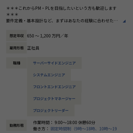
問題を抱えるようなことはありませんのでご安心ください。
＜以下の経験を生かせます＞
ルが生じたら、リーダーが必ず解決に動きます。一人孤独に
＊＊＊これからPM・PLを目指したいという方も歓迎します
また、代表との距離が近いところも、エンジニアが定着する
・AWSを用いたスケーラビリティの高いインフラ基盤の設
問題を抱えるようなことはありませんのでご安心ください。
＊＊＊
理由です。代表には「従業員が幸福になる会社を創りたい」
計・構築
また、代表との距離が近いところも、エンジニアが定着する
要件定義・基本設計など、まずはあなたの経験に合わせた業
という思いがあり、エンジニアファーストの風土が根付いて
・構成管理ツールによるInfrastructure as Codeの実践
理由です。代表には「従業員が幸福になる会社を創りたい」
務からお任せします。
います。
・サービスレベル低下に即座に対応できる監視やダッシュボ
という思いがあり、エンジニアファーストの風土が根付いて
商流の浅い案件が中心ですので、上流エンジニアとして積極
650 〜 1,200 万円／年
想定年収
ードの整備
います。
的に活躍できる環境です。
【業務の変更の範囲】
・Blue/Greenデプロイなどサービス影響を極小化する仕組
上流工程の経験を積み、ゆくゆくは新規プロジェクトにも参
社内の定める業務
正社員
雇用形態
みの導入、整備
【業務の変更の範囲】
画していただきたいと考えています。
・CI/CDパイプラインの整備
社内の定める業務
・マルチアカウント環境におけるセキュリティ、ガバナンス
職種
サーバーサイドエンジニア
【当社のコンセプト】
強化 など
ITエンジニアのスキルに対して適切に還元するために商流を
システムエンジニア
浅くし、
まずは長年お取引し、信頼関係を築いているお客様のもとで
単価を上げる事で給与を上げる。
徐々に経験を積み、ゆくゆくは新規プロジェクトにも参画し
フロントエンドエンジニア
ていただきます。
＊＊＊上記コンセプトのもとで手がけていただく案件の特長
プロジェクトマネージャー
＊＊＊
これまでのスキルを活かしキャリアアップしたいエンジニ
★エンド直接取引・大手SIer案件が豊富
プロジェクトリーダー
ア、今以上にキャリアアップを目指す上流エンジニアが積極
★常時3000案件からエンジニア本人が案件を選択可能
的に活躍できる環境を整えています。
★案件は中規模～大規模が中心
作業時間： 9:00～18:00 休憩60分
是非、興味のある方はご応募ください。
勤務形態
★開発～設計～要件定義やPL・PMなどスキルに合わせた工
働き方：
固定時間制（9時～18時、10時～19
程を選択可能