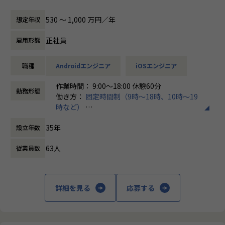
おり、その中で営業と相談しながら自由に案件を選ぶことが
開発手法はクライアントの体制によってウォーターフォー
React, Redux, Webpackを使用して SPA(Single Page Applic
できます。
ル・アジャイル・ハイブリッド型など様々です。
530 〜 1,000 万円／年
想定年収
ation )開発をしていただきます。
案件情報は全て開示。言語・工程・残業・単価など細かく要
中規模～大型案件が多く担当領域の異なるエンジニア同士の
また、テックリード候補としてスクラム会議に参加し、PM
望を伝えられる環境です。
チーム参画や、イズム先輩社員と一緒にチームで参画するこ
正社員
雇用形態
やビジネスチームともコミュニケーションを取りながら新機
ともあります。
能の開発等をリードしていただきます。
【納得度100％の単価評価制度】
職種
Androidエンジニア
iOSエンジニア
参画案件単価公開に加えて単価に対する給与額の表も公開し
＜業務の進め方＞
＜プロジェクトの体制＞
ています。
社内のコミュニケーションツールはTeamsを用いており、わ
開発手法はクライアントの体制によってウォーターフォー
作業時間： 9:00～18:00 休憩60分
努力が年収に直結するよう、単価が幾ら上がると年収が幾ら
からないことはプロジェクトを超えて仲間に相談できる体制
勤務形態
ル・アジャイル・ハイブリッド型など様々です。
働き方：
固定時間制（9時～18時、10時～19
になるかを常に把握できるのでモチベーション高く働くこと
があります。
中規模～大型案件が多く担当領域の異なるエンジニア同士の
時など）
ができます。
その他、クライアントによってSlackやRedmine、ChatWor
チーム参画や、イズム先輩社員と一緒にチームで参画するこ
時間外労働の有無： 有（月平均7時間）
kを用いてタスクやスケジュールを管理しています。
ともあります。
35年
設立年数
休憩時間： 60分
【安心のフォロー体制】
エンジニアチームリーダーと年間のスキルアップ計画を個別
この仕事で得られるもの
＜業務の進め方＞
63人
従業員数
に作ります。営業はこの計画に沿って活動する為、入社後も
社内のコミュニケーションツールはTeamsを用いており、わ
スキルアップ・年収アップしていきます。
★全国から働くことができるのでフルリモート勤務環境を好
からないことはプロジェクトを超えて仲間に相談できる体制
また、入りたい案件に入れるように添削や面談練習を通じて
待遇で実現していただけます
があります。
魅力をアピールできるよう営業とエンジニアチームが全力で
★単価評価制度による納得のいく給与をお支払いいたします
詳細を見る
応募する
その他、クライアントによってSlackやRedmine、ChatWor
フォローします。
★案件選択制度により求めるキャリアの構築をしていただけ
kを用いてタスクやスケジュールを管理しています。
ます
＊＊＊プロジェクト例＊＊＊
★残業が少なく、ワークライフバランスを重視。実際に社員
＜入社後の流れ＞