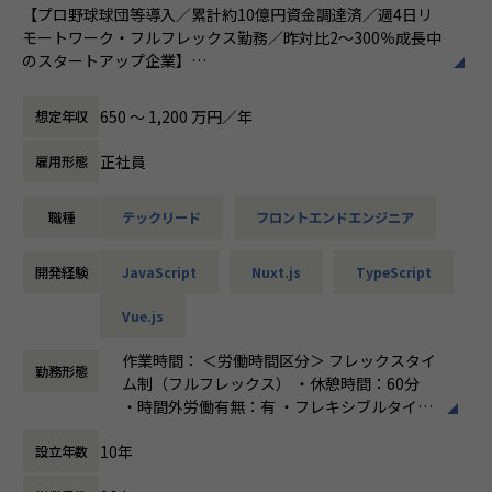
画したのに基本設計まで任されそう」といった場合は、その
理などプロジェクトを一貫して牽引するPMとして活躍でき
【プロ野球球団等導入／累計約10億円資金調達済／週4日リ
作業は無くす・任せるなら単価を上げるように交渉します。
る現場をご用意しています。
モートワーク・フルフレックス勤務／昨対比2～300％成長中
のスタートアップ企業】
今後は営業組織を拡大し、新規顧客の獲得に注力。
大手クライアントの大規模データ活用案件などモダンなシス
2次・3次請けの人材会社ではなく、最適なITソリューション
テム開発現場で、初期見積もり、顧客折衝、WBS作成、アサ
■業務内容：
650 〜 1,200 万円／年
想定年収
を提供する経営体制のまま、事業を拡大していく予定です。
イン調整、進捗・タスク管理、クライアント内報告、一部開
バックエンド領域の開発をリードしていただきます。主な業
発作業の担当等が主な業務。
務の一例として以下が含まれますが、ご志向に合わせて様々
正社員
雇用形態
今以上のレベルアップを実現できる環境はすでに当社にあり
クライアントの要望するシステム開発を推進する、インフラ
な業務にチャレンジいただくことを期待しています。
ます。
やアーキテクチャ、言語選定などからご提案していただきま
＜開発業務＞
少しでも興味のある方は、まずはお気軽にご応募ください。
職種
テックリード
フロントエンドエンジニア
す。
・スクラムイベントの設計・進行、タスクのマネジメント、
リリース管理
この仕事で得られるもの
★年収を上げながら、キャリアアップを目指せる★
・コードの設計、実装、テスト、レビュー
開発経験
JavaScript
Nuxt.js
TypeScript
上流案件が豊富なのでSE→『PL,PM,PMO,PdM』→Webコン
・企画者とディスカッションを行いながらの、機能仕様策定
【キャリアのプラスになる経験を】
サルといったように現在の経験を土台に上流工程を目指して
・CI/CDの整備、拡充
Vue.js
■プロジェクトを越えたチームを結成
行くことができます。
運用業務:
社内のエンジニア同士で5名ほどのチームを作っているの
・お問い合わせに対するバックエンド領域での実装調査、不
作業時間： ＜労働時間区分＞ フレックスタイ
で、経験豊富な先輩エンジニアがマネージャーとして経験の
勤務形態
★CTOは現役のコンサルタント★
具合確認や修正等
ム制（フルフレックス） ・休憩時間：60分
浅いメンバーのキャリアプランを一緒に考えます。現場での
エンジニアリーダーが毎月面談を実施し、「いまどのような
【変更の範囲：会社の定める業務】
・時間外労働有無：有 ・フレキシブルタイ
不安や悩みもエンジニアとしての立場で汲み取り、営業へ意
状況？」「困っていることはある？」「今のスキルで足りて
ム：なし ・コアタイム：なし ・標準労働時間
見を述べてメンバーが働きやすい環境を整えていくこともマ
10年
いないポイントを伸ばすために次はこんな案件に進むと良
■開発環境：
設立年数
帯： 10:00～19:00 ＜その他就業時間補足＞
ネージャーの役割。一人ではなく身近な先輩からもアドバイ
い」などヒアリングをするので安心してキャリアを築くこと
・言語：Ruby
上記は就業時間の一例 1日の実働8時間
スをもらいながら成長の糧を得られる環境です。