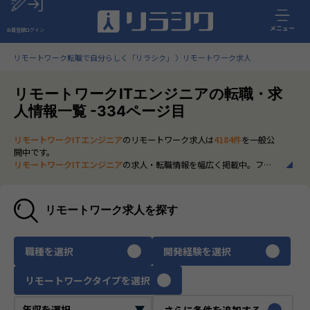
メニュー
会員登録
ログイン
リモートワーク転職で自分らしく「リラシク」
リモートワーク求人
リモートワークITエンジニアの転職・求
人情報一覧 -334ページ目
リモートワークITエンジニア
のリモートワーク求人は
4184件
を一般公
開中です。
リモートワークITエンジニア
の求人・転職情報を幅広く掲載中。フル
リモートから一部在宅勤務まで、全国の正社員ポジションを多数ご紹
介。最新の市場動向やキャリア形成に役立つ情報もあわせてチェック
できます。
リモートワーク求人を探す
いち早く、多くの選択肢から
リモートワークITエンジニア
のリモート
ワーク求人を選びたい方は、30秒で完結する無料の
会員登録
へお進み
ください。
職種を選択
開発経験を選択
リモートワークタイプを選択
さらに条件を追加する