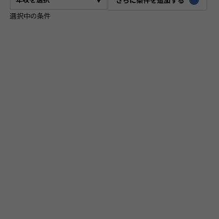
選択中の条件
CTO
VPoE
テックリード
ITコンサルタント
ITアーキテクト
プロジェクトマネージャー
プロダクトマネージャー
スクラムマスター