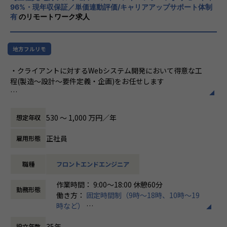
ランスを重視しており残業をなるべくしないよう調整してい
96%・現年収保証／単価連動評価/キャリアアップサポート体制
ます(稼働時間が多い案件には入らない、炎上している現場に
【お任せするプロジェクトについて】
有
のリモートワーク求人
は入らないことを徹底)。因みにイズムでは現在子育て中の社
・クライアントに対するWebシステム開発において得意な工
員は12名です。
程(製造～設計～要件定義・企画)をお任せします
地方フルリモ
■制度として書籍の購入補助やSchoo（eラーニングサービ
・Java, Ruby, Python, PHP, React, MySQL, AWSなどを使用
ス）のオンライン講座への無料参加などがあります。今後も
する案件が多く、エンド企業が展開する自社サービス開発、
・クライアントに対するWebシステム開発において得意な工
教育体系はさらに整えていく予定で、知識習得に貪欲な方に
大手SIerの大規模案件の要件定義～など上流工程を担当いた
程(製造～設計～要件定義・企画)をお任せします
満足いただける環境です。
だきます。
※スキルによってはPM、PLとして、大規模プロジェクトの
・React, Next.js, TypeScript, MySQL, AWSなどを使用する
【業務の変更の範囲】
計画立案、進行管理をしていただきます
案件が多く、スキルによって企画や要件定義といった最上流
530 〜 1,000 万円／年
想定年収
社内の定める業務
からお任せいたします。
・エンド、大手SIerといった商流が浅い案件が大半のため、
正社員
雇用形態
基本的にリモートでの参画になります
・エンド、大手SIerといった商流が浅い案件が大半のため、
※エンジニア社員リモート率9割(北海道、宮城県。静岡県、
基本的にリモートでの参画になります
山梨、群馬、福井、大阪、愛知、京都など全国に在住)
職種
フロントエンドエンジニア
※エンジニア社員リモート率9割(北海道、宮城県。静岡県、
山梨、群馬、福井、大阪、愛知、京都など全国に在住)
＜プロジェクト例＞
作業時間： 9:00～18:00 休憩60分
勤務形態
・ライブ配信サービスバックエンド開発
働き方：
固定時間制（9時～18時、10時～19
＜プロジェクト例＞
国内最大規模のライブ配信サービスに貢献する開発チームの
時など）
美容サロンSaaS企業のフロントエンド開発
一員として開発業務を行っていただきます。
時間外労働の有無： 有（月平均7時間）
CTOがいるSaaS企業でしっかりとした体制の下、SNS型ネイ
35年
・Webアプリケーション設計・開発(技術スタックを生かし
設立年数
休憩時間： 60分