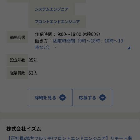
・PMP資格
価制度で理想の働き方を実現】
システムエンジニア
・PMBOKに則ったプロジェクトマネジメントのご経験また
3000社以上とのコネクションにより豊富な案件が日々届いて
はPMBOKの知見がある
おり、その中で営業と相談しながら自由に案件を選ぶことが
フロントエンドエンジニア
できます。
この仕事で得られるもの
案件情報は全て開示。言語・工程・残業・単価など細かく要
作業時間： 9:00～18:00 休憩60分
望を伝えられる環境です。
勤務形態
働き方：
固定時間制（9時～18時、10時～19
■エンド直案件ではエンド企業のシステム責任者と直接やり
時など）
とりをし、課題の抽出段階から案件を手掛けていく最上流工
【納得度100％の単価評価制度】
時間外労働の有無： 有（月平均7時間）
程に挑戦ができます。
参画案件単価公開に加えて単価に対する給与額の表も公開し
35年
設立年数
休憩時間： 60分
ています。
■ITエンジニアでもあるチーム長が先輩としてキャリアの方
努力が年収に直結するよう、単価が幾ら上がると年収が幾ら
63人
従業員数
針を提案します。「給与の上げ方」「希望言語の案件への入
になるかを常に把握できるのでモチベーション高く働くこと
り方」など、納得した状態でキャリアアップの道筋を作りま
ができます。
す。
【安心のフォロー体制】
詳細を見る
応募する
■入社後は先輩社員のサポートのもと実務を経験していきま
エンジニアチームリーダーと年間のスキルアップ計画を個別
す。担当する案件も、当社に寄せられる豊富な開発案件の中
に作ります。営業はこの計画に沿って活動する為、入社後も
から「今習得したい技術・言語」に携われる案件を選択する
スキルアップ・年収アップしていきます。
ことが可能です。
また、入りたい案件に入れるように添削や面談練習を通じて
株式会社イズム
魅力をアピールできるよう営業とエンジニアチームが全力で
■残業時間平均7時間、子育て中でも安心。ワークタイムバ
フォローします。
【正社員/地方フルリモ/フロントエンドエンジニア】リモート率