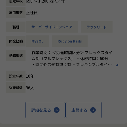
650 〜 1,200 万円／年
想定年収
バックエンド領域の開発をリードしていただきます。主な業
【キャリアのプラスになる経験を】
・スクラムイベントの設計・進行、タスクのマネジメント、
務の一例として以下が含まれますが、ご志向に合わせて様々
■プロジェクトを越えたチームを結成
リリース管理
正社員
雇用形態
な業務にチャレンジいただくことを期待しています。
社内のエンジニア同士で5名ほどのチームを作っているの
・コードの設計、実装、テスト、レビュー
＜開発業務＞
で、経験豊富な先輩エンジニアがマネージャーとして経験の
・企画者やデザイナーとディスカッションを行いながらの、
職種
サーバーサイドエンジニア
テックリード
・スクラムイベントの設計・進行、タスクのマネジメント、
浅いメンバーのキャリアプランを一緒に考えます。現場での
画面やUXに関わる仕様策定
リリース管理
不安や悩みもエンジニアとしての立場で汲み取り、営業へ意
・CI/CDやE2Eテストの整備、拡充
・コードの設計、実装、テスト、レビュー
見を述べてメンバーが働きやすい環境を整えていくこともマ
運用業務:
開発経験
MySQL
Ruby on Rails
・企画者とディスカッションを行いながらの、機能仕様策定
ネージャーの役割。一人ではなく身近な先輩からもアドバイ
・お問い合わせに対するフロントエンド領域での実装調査、
・CI/CDの整備、拡充
作業時間： ＜労働時間区分＞ フレックスタイ
スをもらいながら成長の糧を得られる環境です。
不具合確認や修正等
勤務形態
運用業務:
ム制（フルフレックス） ・休憩時間：60分
・お問い合わせに対するバックエンド領域での実装調査、不
・時間外労働有無：有 ・フレキシブルタイ
【勤続年数が長い理由】
【業務の変更の範囲】
具合確認や修正等
ム：なし ・コアタイム：なし ・標準労働時間
勤続20年以上のエンジニアが5名、現在子育て中の方は12名
会社の定める業務
【変更の範囲：会社の定める業務】
10年
設立年数
帯： 10:00～19:00 ＜その他就業時間補足＞
です。長く活躍する理由はエンジニアを過小評価せず、スキ
上記は就業時間の一例 1日の実働8時間
ルに見合う給与を支給していること。リモートであってもチ
■当社について：
96人
従業員数
働き方：
フルフレックス制
ャットで気軽に相談できる風土があるからです。「人を辞め
株式会社ventusは「全てのファンが自分の『好き』に誇りを
時間外労働の有無： 有（月平均20時間）
させないことがリーダーの仕事」という考えがあるのでトラ
持てる世界をつくる」をミッションに掲げ、「電子トレカ」
休憩時間： 60分
ブルが生じたら、リーダーが必ず解決に動きます。一人孤独
事業などファンビジネスに特化した事業を行うスタートアッ
に問題を抱えるようなことはありませんのでご安心くださ
詳細を見る
応募する
プ企業です。主力である「ORICAL」を始め、テクノロジー
い。また、代表との距離が近いところも、エンジニアが定着
とクリエイティブの力で、これまで存在しなかったモノを生
する理由です。代表には「従業員が幸福になる会社を創りた
み出し、新しい価値をコンテンツホルダーの皆様、そしてそ
い」という思いがあり、エンジニアファーストの風土が根付