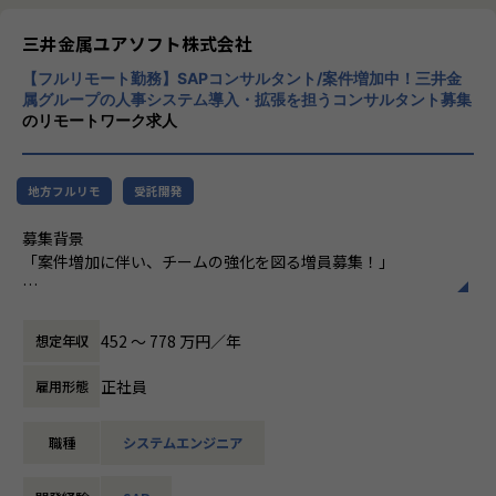
のファンの皆様と一緒に作っていくことを目指しておりま
いています。
す。
三井金属ユアソフト株式会社
【業務の変更の範囲】
【業務の変更の範囲】
【フルリモート勤務】SAPコンサルタント/案件増加中！三井金
社内の定める業務
属グループの人事システム導入・拡張を担うコンサルタント募集
会社の定める業務
のリモートワーク求人
地方フルリモ
受託開発
募集背景
「案件増加に伴い、チームの強化を図る増員募集！」
三井金属グループの成長を支えるため、人事システムの機能
拡張や改修、新規導入のプロジェクトが増加しています。取
452 〜 778 万円／年
想定年収
り扱うシステムは多岐にわたり、案件の増加傾向は今後も続
く見込みです。これに対応するため、チームとしてしっかり
正社員
雇用形態
とプロジェクトを推進できる体制強化が必要です。一緒にこ
の成長を支え、プロジェクトを成功に導いてくださる仲間を
職種
システムエンジニア
募集しています。
業務内容