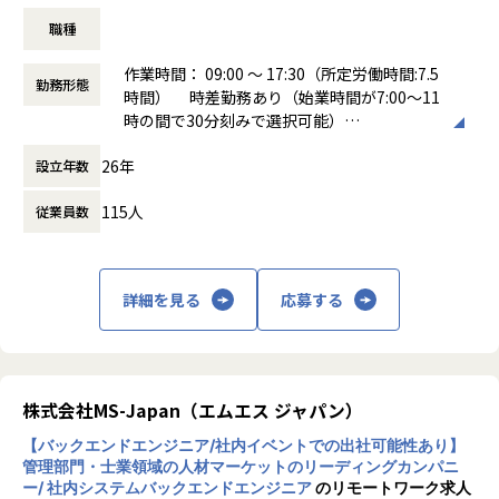
ウドWMSが稼働中です。
【チームでの活躍と成長ができる環境】
職種
そして創業から一貫して、安心安全な物流環境を作ることを
三井金属グループでは、より優れたシステム開発を通してグ
作業時間： 09:00 ～ 17:30（所定労働時間:7.5
会社のミッションとしています。いま、物流2024年問題と言
勤務形態
ローバル競争力を高めるという共通の目標に向かってチーム
時間） 時差勤務あり（始業時間が7:00～11
われるように、物流業界は難しい局面を迎えており、効率化
一丸となっています。多様なバックグラウンドを持つメンバ
時の間で30分刻みで選択可能）
を目指し、自動化物流を模索するなど、複雑化してきていま
ーとの協働を通じて、チーム全体で成長し続ける環境が整っ
働き方：
固定時間制（9時～18時、10時～19
す。私たちが会社のミッションを実現し続けるためには、複
ています。
26年
設立年数
時など）
雑化する物流を牽引する人の育成と成⾧が不可欠だと考えて
時間外労働の有無： 有（月平均15時間～20
います。また、当社は単にサービスを提供するのではなく
【最先端の知識と経験を得られる】
115人
従業員数
時間）
「顔の見えるクラウドサービス」を提供していきたいと思っ
最先端の素材開発現場とDXプロジェクトに同時に携わること
休憩時間： 60分
ています。そのため、それを具現化できる人材の積極採用と
で、他では得られない貴重な経験と専門知識を身につけるこ
育成を成⾧戦略として掲げています。
とができます。技術革新の最前線で、幅広い知識を得られる
詳細を見る
応募する
機会が豊富です。
時代・業界の変革の中でも成⾧を続けていくべく、当社のメ
インサービスの現場への導入を担い、また、お客様の課題解
【業務の変更の範囲】
決を叶えるために共に奔走してくれる方＝導入エンジニアポ
無
ジションを募集します。
株式会社MS-Japan（エムエス ジャパン）
【具体的には】
【バックエンドエンジニア/社内イベントでの出社可能性あり】
・自社システムの受注支援、営業活動のサポート
管理部門・士業領域の人材マーケットのリーディングカンパニ
・機能設定、要件定義、ロケーション設定
ー/ 社内システムバックエンドエンジニア
のリモートワーク求人