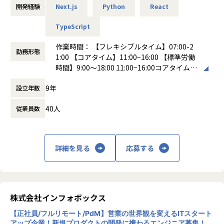
・infobox の中長期的な技術戦略と開発組織戦略の両方を設
け、それを届けるためのサーチ機能やレポート機能などによ
開発経験
Next.js
Python
React
計し、実行をリードすること
るあらたなブランド企業様への価値提供を常にプロダクトと
・事業サイドと同じテーブルで議論しながら、「どこに投資
して検証していくことが求められています。
TypeScript
し、どの技術負債をいつ返すか」を意思決定できる状態をつ
くること
作業時間： 【フレキシブルタイム】07:00-2
勤務形態
・将来的に CTO もしくは VPoE として、組織全体を牽引する
1:00 【コアタイム】11:00−16:00 【標準労働
【業務内容】
存在 になること
時間】9:00〜18:00 11:00−16:00コアタイムで
・クリエイターへ価値を届けるプロダクト、またはクリエイ
前後はフレキシブル可。 1日8時間（休憩1時
ターの価値を広告主へ届けるプロダクト、いずれかのプロダ
9年
具体的な業務内容
設立年数
間）を基本とするが、１ヶ月での労働時間が
クト開発
業務内容
確保できていれば日毎に稼働時間の偏りが出
・多様な要件を深く理解した上での整理、あるべき仕様への
40人
従業員数
ても問題ない。
落とし込み
・事業戦略を理解した上での技術・組織ロードマップ策定
働き方：
フレックス制（コアタイムあり）
・データパイプラインの設計開発および運用業務
・プロダクト開発の優先順位付けと実行支援
時間外労働の有無： 有（月平均5時間）
・開発しているシステムの運用と保守
・Biz / PdM と連携し技術観点から意思決定
休憩時間： 60分
・さらなる新規プロダクトの開発
詳細を見る
応募する
・技術カルチャー・組織カルチャーの構築
【業務の変更の範囲】
技術
無
・中長期の技術選定、アーキテクチャ設計
株式会社インフォボックス
・技術負債の可視化と解消計画の策定
【正社員/フルリモート/PdM】営業の世界観を変えるITスタート
・非機能要件（セキュリティ、性能、信頼性など）のガイド
アップ企業！新規プロダクトの開発に携わるエンジニア募集！