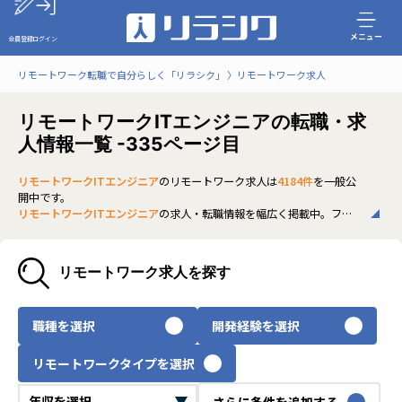
メニュー
会員登録
ログイン
リモートワーク転職で自分らしく「リラシク」
リモートワーク求人
リモートワークITエンジニアの転職・求
人情報一覧 -335ページ目
リモートワークITエンジニア
のリモートワーク求人は
4184件
を一般公
開中です。
リモートワークITエンジニア
の求人・転職情報を幅広く掲載中。フル
リモートから一部在宅勤務まで、全国の正社員ポジションを多数ご紹
介。最新の市場動向やキャリア形成に役立つ情報もあわせてチェック
できます。
リモートワーク求人を探す
いち早く、多くの選択肢から
リモートワークITエンジニア
のリモート
ワーク求人を選びたい方は、30秒で完結する無料の
会員登録
へお進み
ください。
職種を選択
開発経験を選択
リモートワークタイプを選択
さらに条件を追加する