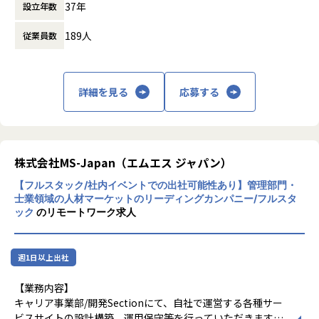
37年
設立年数
などの管理部門職や、公認会計士・税理士・
弁護士などの士業専門職の転職支援がありま
189人
従業員数
す。また、ダイレクトリクルーティングメデ
ィア「MS Jobs」や、経営管理領域の情報を
提供するビジネスメディア「Manegy」など
も運営しています。
詳細を見る
応募する
【★社風/文化】
株式会社MS-Japanの社風は、風通しが良
く、社員の自主性や提案を尊重する文化が特
徴です。成果主義の色合いが強く、実力とや
る気がある人には多くのチャンスが与えられ
株式会社MS-Japan（エムエス ジャパン）
ます。また、社員同士の協力やコミュニケー
【フルスタック/社内イベントでの出社可能性あり】管理部門・
ションを大切にし、温かみのある職場環境が
士業領域の人材マーケットのリーディングカンパニー/フルスタ
整っています。
ック
のリモートワーク求人
【★働き方/リモートワーク】
株式会社MS-Japanでは、フレックスタイム
制やリモートワークを導入し、柔軟な働き方
週1日以上出社
を推奨しています。社員のライフスタイルに
合わせて、フルリモートや週数回のリモート
【業務内容】
ワークなど、個々の状況に応じた働き方が可
キャリア事業部/開発Sectionにて、自社で運営する各種サー
能です。コロナ禍以降もリモートワークを継
ビスサイトの設計構築、運用保守等を行っていただきます。