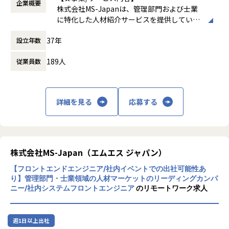
意識があるため、意見も発信しやすい環境です。自分の考え
企業概要
時間外労働の有無： 有（月平均10時間～30
い点
株式会社MS-Japanは、管理部門および士業
を持ち、のびのびと働くことができます。
時間）
・新しいサービス開発・システム開発に携われる点
に特化した人材紹介サービスを提供していま
休憩時間： 60分
・社会インフラ(物流)として重要なソフトウェアを扱う点
す。主な事業には、経理・財務・人事・法務
【業務の変更の範囲】
・サブスクリプションというビジネスモデルを経験できる点
37年
設立年数
などの管理部門職や、公認会計士・税理士・
当社業務全般
弁護士などの士業専門職の転職支援がありま
189人
【社内の雰囲気】
従業員数
す。また、ダイレクトリクルーティングメデ
2018年にマザーズ（現グロース）上場を果たし、現在は人数
ィア「MS Jobs」や、経営管理領域の情報を
も100名を越えました。ストック型ビジネスによる安定的な
提供するビジネスメディア「Manegy」など
成長をしている会社です。独りではできない仕事のため、仲
も運営しています。
詳細を見る
応募する
間を大切にし協調性を持てる方。長時間働くより仕事とプラ
【★社風/文化】
イベートのメリハリを付けられる方には大変働きやすい環境
株式会社MS-Japanの社風は、風通しが良
です。
く、社員の自主性や提案を尊重する文化が特
また、中途入社の方向けの研修も充実しており、しっかりと
徴です。成果主義の色合いが強く、実力とや
システムの知識を身に付けてからOJTに臨んで頂きます。
る気がある人には多くのチャンスが与えられ
株式会社MS-Japan（エムエス ジャパン）
ます。また、社員同士の協力やコミュニケー
【業務の変更の範囲】
【フロントエンドエンジニア/社内イベントでの出社可能性あ
ションを大切にし、温かみのある職場環境が
り】管理部門・士業領域の人材マーケットのリーディングカンパ
会社の定める業務の範囲
整っています。
ニー/社内システムフロントエンジニア
のリモートワーク求人
【★働き方/リモートワーク】
株式会社MS-Japanでは、フレックスタイム
制やリモートワークを導入し、柔軟な働き方
週1日以上出社
を推奨しています。社員のライフスタイルに