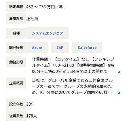
【業務の変更の範囲】
・AI駆動開発（AIDD）を組織に導入・推進した実績
当社では、新たなプロジェクトの始動に伴い、システム間の
452 〜 778 万円／年
想定年収
無
LLMを活用した開発プロセスの高度化を、チーム全体に
連携強化とデータ利活用の加速化を目指しています。すでに
展開する
先行導入済みの事業部での運用保守業務に加え、今後は他事
正社員
雇用形態
経験が積めます。
業部や関係会社への展開を視野に入れた導入プロジェクトを
・複雑なマルチスタック環境（TypeScript / Python / LLM /
進めるため、これらの取り組みを担っていただけるICTエン
データ基盤）を横断したアーキテクチャ設計経験
職種
システムエンジニア
ジニアを募集します。
【業務の変更の範囲】
APIインテグレーションやシステム間のデータ連携を活用
開発経験
Azure
SAP
Salesforce
無
し、グローバルに展開するプロジェクトの成功を共にリード
していける人材を求めています。
作業時間： 【コアタイム】なし 【フレキシブ
勤務形態
ルタイム】7:00～21:00 【標準労働時間】 9時
業務内容
00分～17時50分 ※1日4時間以上の勤務で出
「APIインテグレーションをリードし、製造現場のデジタル
勤扱い
当社は、グローバル企業である三井金属グル
化を推進するエンジニアを募集！」
企業概要
働き方：
フルフレックス制
ープの一員です。グループの永続的発展のた
時間外労働の有無： 有（月平均13.7時間）
め、ICT分野においてグループ国内外60社の
当社では、APIインテグレーションとシステム導入を通じ
休憩時間： 60分
「ものづくり」に貢献しています。
て、製造現場における業務プロセスの効率化と自動化を推進
38年
設立年数
★特徴★
するエンジニアを募集しています。MulesoftやPowercenter
・「グローバル」に活躍できる環境
を使用した導入プロジェクトに加え、製造現場での業務改善
178人
従業員数
・「テレワーク勤務」を基本とした働き方
に取り組んだ経験を活かし、現場でのシステム活用を支援い
・「ワークライフバランス」を意識した働き
ただくことが期待されるポジションです。
方・制度