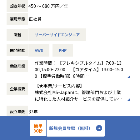
＜担当業務＞
450 〜 680 万円／年
想定年収
サーバーサイドエンジニア/SREとして、自社運営のWEBメ
ディア「manegy」や各種サービスサイト「MS Career」「L
正社員
雇用形態
EGAL NET」等のサーバーの運用保守、設計構築などサーバ
ー管理全般をお任せします。開発体制の内製化を進めている
職種
サーバーサイドエンジニア
ため、上流工程からプロジェクトに参画することができま
す。
＜具体的な業務例＞
開発経験
AWS
PHP
サーバーの管理設定・サーバー環境のセットアップおよび定
期メンテナンス・サーバーのパフォーマンス最適化および負
作業時間： 【フレキシブルタイム】7:00~13:
勤務形態
荷分散・バックアップおよびリカバリの管理データベースの
00,15:00~22:00 【コアタイム】13:00~15:0
設計と管理・データベースの設計
0 【標準労働時間】8時間
・SQLクエリの最適化およびデータベースパフォーマンスの
働き方：
フレックス制（コアタイムあり）
【★事業/サービス内容】
改善
企業概要
時間外労働の有無： 有（月平均10時間～30
株式会社MS-Japanは、管理部門および士業
・データのバックアップおよびリカバリの管理サーバーソフ
時間）
に特化した人材紹介サービスを提供していま
トウェアの管理・Apache、Nginxなどサーバソフトウェアの
休憩時間： 60分
す。主な事業には、経理・財務・人事・法務
インストール、設定、管理
37年
設立年数
などの管理部門職や、公認会計士・税理士・
・サーバーソフトウェアのアップデート、パッチ適用、セキ
弁護士などの士業専門職の転職支援がありま
ュリティ設定・ログ監視および分析、問題のトラブルシュー
189人
従業員数
す。また、ダイレクトリクルーティングメデ
簡単
ティングコラボレーションおよび技術文書
新規会員登録（無料）
30秒
ィア「MS Jobs」や、経営管理領域の情報を
・バックエンドエンジニア、フロントエンドエンジニア、デ
提供するビジネスメディア「Manegy」など