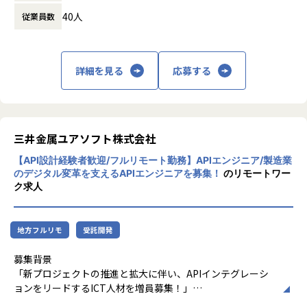
休憩時間： 60分
TypeScript / Python のデュアルスタック、LLMを複数
40人
従業員数
採用背景
組み合わせた
インフォボックスは、2024年にプレシリーズAで16.5億円の
AIプロダクトを支える開発組織をゼロから設計できま
資金調達を完了し、新規事業の戦略とプロダクト構想が固ま
す。
ったタイミングにあります。
・経営と並走しながらCTO / VPoEとして会社を動かせる
詳細を見る
応募する
導入企業数も増加しており、開発・セールス・マーケティン
意思決定のスピードと事業インパクトが直結するフェー
グなどチームメンバーも順調に増加中です。
ズです。
次なる成長の鍵となるのが、チーム横断でプロダクトの方向
担当領域
性を描き、実行に落とし込めるPdM（プロダクトマネージャ
三井金属ユアソフト株式会社
技術戦略・開発組織戦略の両面を統括するポジションです。
ー）の存在。
事業戦略と技術戦略を接続し、ロードマップ・アーキテクチ
【API設計経験者歓迎/フルリモート勤務】APIエンジニア/製造業
戦略と実行をつなぎ、ユーザーに価値を届ける意思決定を共
ャ・開発組織の構造設計から
のデジタル変革を支えるAPIエンジニアを募集！
のリモートワー
に担っていただける方をお迎えしたいと考えています。
採用・育成・プロセス整備まで、開発組織全体を責任者とし
ク求人
てリードします。
お任せしたい役割とミッション
インフォボックスのPdMとして、プロダクトの価値最大化を
獲得できるスキル
地方フルリモ
受託開発
目的に、ライフサイクル全体をリードしていただきます。
・シリーズAフェーズにおける技術戦略と事業戦略の接続経
プロダクト戦略・ロードマップの策定から、開発チームとの
験
募集背景
仕様設計、ユーザー行動の分析・改善サイクルの運用まで、
経営・Bizサイドと近い距離で、技術観点から事業イン
「新プロジェクトの推進と拡大に伴い、APIインテグレーシ
戦略と現場をつなぐハブとしての役割を期待しています。
パクトの大きい
ョンをリードするICT人材を増員募集！」
意思決定を担う経験が得られます。