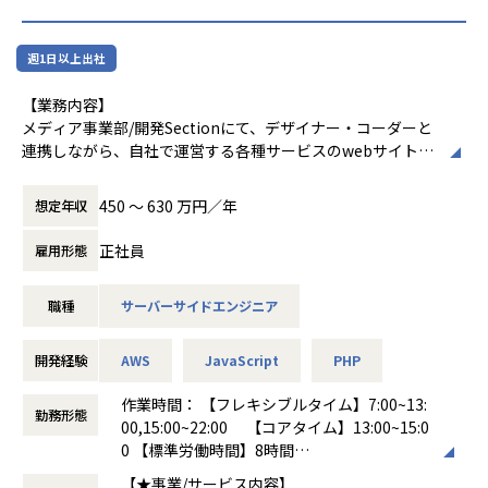
・データ精査
・導入支援、導入後の顧客フォロー
※プロジェクト期間は1ヶ月～数ヵ月程度が中心、同時に複
週1日以上出社
数のプロジェクトをマルチタスクとして応対して頂きます。
（その時々での業務量・工数を踏まえ、担当を割り振ります
【業務内容】
ので、自身の業務のバランスを見ながら参画を選択できま
メディア事業部/開発Sectionにて、デザイナー・コーダーと
す）
連携しながら、自社で運営する各種サービスのwebサイトの
※顧客対応のため、地方出張の可能性があります。
制作・開発等を行っていただきます。
＜担当業務＞
450 〜 630 万円／年
想定年収
様々な物流運用において最適化された汎用パッケージサービ
自社運営のWEBメディアにかかわるシステム開発ご経験に応
スの導入になるため、顧客の物流業務にfitさせる事が重要で
じてPHPを使った新機能の開発や既存機能の改善、サービス
正社員
雇用形態
す。
の各種APIの連携、プログラムの品質管理やバグ修正などを
顧客の詳細業務内容(現状や将来)確認、上位システム・周辺
お任せします。その他、ご本人の希望と適性によって当社業
システムとのデータ連携を確認しながら、サービス稼働に向
職種
サーバーサイドエンジニア
務全般に携わっていただく可能性がございます。
けたマスタープランの作成、またプログラマや営業担当者と
■働き方
協調しながら導入を進めて頂きます。
自社内開発であるため、比較的働き方は自由。フレックスタ
開発経験
AWS
JavaScript
PHP
イム制を導入しているためスケジュールを自身で組み、帰宅
【やりがい】
時間をコントロールすることができます。また、社内は20代
作業時間： 【フレキシブルタイム】7:00~13:
・顧客との成功体験を強く感じられる点
勤務形態
の後半社員が中心で、社員同士の距離が近く、他部署の方と
00,15:00~22:00 【コアタイム】13:00~15:0
・IT×物流という専門知識を得られる点 ※市場価値は高い
も良好な関係でコミュニケーションを取っております。年齢
0 【標準労働時間】8時間
です
やポジションに関わらず「いいモノをつくろう」というプロ
働き方：
フレックス制（コアタイムあり）
・高い成長市場下によるスキルアップ、キャリアップがし易
【★事業/サービス内容】