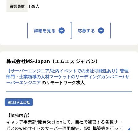
弁護士などの士業専門職の転職支援がありま
・実装・データベースの設計、クエリの最適化、およびデー
189人
従業員数
す。また、ダイレクトリクルーティングメデ
タ操作（MySQL、PostgreSQLなど）
ィア「MS Jobs」や、経営管理領域の情報を
・セキュアでスケーラブルなバックエンドサービスの開発サ
提供するビジネスメディア「Manegy」など
ーバサイド業務
も運営しています。
・サーバー環境の構築および運用（Linuxベース）
詳細を見る
応募する
【★社風/文化】
・AWS、GCP、Azureなどのクラウドプラットフォームを利
株式会社MS-Japanの社風は、風通しが良
用したインフラストラクチャの管理
く、社員の自主性や提案を尊重する文化が特
・サーバー監視およびログ管理ツールを用いたパフォーマン
徴です。成果主義の色合いが強く、実力とや
スの最適化とトラブルシューティングテックリード業務・開
る気がある人には多くのチャンスが与えられ
株式会社MS-Japan（エムエス ジャパン）
発プロジェクトの技術的な方向性の決定
ます。また、社員同士の協力やコミュニケー
・コードレビューおよびベストプラクティスの導入
【サーバーエンジニア/社内イベントでの出社可能性あり】管理
ションを大切にし、温かみのある職場環境が
・ステークホルダーとの技術的なコミュニケーション
部門・士業領域の人材マーケットのリーディングカンパニー/ サ
整っています。
ーバーエンジニア
のリモートワーク求人
【★働き方/リモートワーク】
【業務の変更の範囲】
株式会社MS-Japanでは、フレックスタイム
当社業務全般
制やリモートワークを導入し、柔軟な働き方
週1日以上出社
を推奨しています。社員のライフスタイルに
合わせて、フルリモートや週数回のリモート
【業務内容】
ワークなど、個々の状況に応じた働き方が可
キャリア事業部/開発Sectionにて、自社で運営する各種サー
能です。コロナ禍以降もリモートワークを継
ビスのwebサイトのサーバー運用保守、設計構築等を行って
続し、社員のパフォーマンスを最大化する環
いただきます。
境を整えています