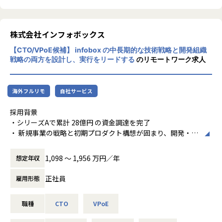
ラットフォームとの連携や自社でのコンテン
【背景】
ツ制作、オリジナルグッズ・イベントの運営
「クリエイター向けプロダクト：UUUM ONE for Creators」
やゲームアプリの企画・運営も行うなど、常
株式会社インフォボックス
UUUMとクリエイター間のタッチポイントであるWebやプッ
に今までにない楽しみを「コドモゴコロ」あ
シュ通知などのUI/UXを滑らかにし、クリエイターの収益や
【CTO/VPoE候補】 infobox の中長期的な技術戦略と開発組織
る発想で生み出し、新たな文化・価値を創造
戦略の両方を設計し、実行をリードする
のリモートワーク求人
コンテンツを管理するだけでなく、収益最大化や創作活動の
するコンテンツカンパニーとして成長を続け
効率化のためのメッセージの配信やあらゆるリソースの提供
ております。
を行っていくことを目的としています。現在ではYouTubeに
加えてInstagramやTiktokなど新たなプラットフォームが参
海外フルリモ
自社サービス
入し、クリエイターの収益モデルは動画による広告収益にと
採用背景
どまらず、サブスクリプションやギフティング、ECやリアル
・シリーズAで累計 28億円 の資金調達を完了
イベント開催など多角化しており業界全体が成長しているた
・ 新規事業の戦略と初期プロダクト構想が固まり、開発・デ
め、本プロダクトも継続的な機能追加や拡張が必要となって
ータ・AIの3領域で事業を加速させたいフェーズ
おります。
・ 開発チームは実績あるメンバーがジョインしつつあり、今
1,098 〜 1,956 万円／年
想定年収
後さらに組織規模が拡大予定
「ブランド／広告主向けプロダクト：PORT by UUUM」
・現状はVPoEが技術・組織の両面をほぼ一人で見ており、
インフルエンサーマーケティング市場の急激に成長してお
正社員
雇用形態
技術戦略 / 組織づくり双方をリードできる「開発組織責任
り、2027年には2023年比で4年間で約1.8倍の1,300億円にな
者」 を迎えたいと考えています
るといわております。本プロダクトもYouTube以外のマルチ
職種
CTO
VPoE
プラットフォーム化に対応するだけでなく、大規模なクリエ
お任せしたい役割とミッション
イターのデーターベースや公開コンテンツ分析し価値を見つ