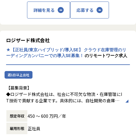
・文系であっても、コンサルタントとして高
【具体的な業務内容】
詳細を見る
応募する
い技術力が身につく「教育制度」
・ 製造現場向けのシステム導入・APIインテグレーション: M
ulesoftやPowercenterを活用し、現場に最適なシステム連
携を構築、導入をリード
・ 運用保守と業務改善の提案: 導入後のシステム運用保守
ロジザード株式会社
や、現場のニーズに応じた業務改善提案を行い、効率化を支
援
★【正社員/東京ハイブリッド/導入SE】 クラウド在庫管理のリ
・ 製造現場での経験を活かした提案: 製造現場における課題
ーディングカンパニーでの導入SE募集！
のリモートワーク求人
をヒアリングし、業務プロセスに適したシステム改善を推進
このポジションでは、製造現場での業務フローの理解と、AP
Iを駆使したシステム連携のスキルを融合させ、現場のデジタ
週1日以上出社
ル化をリードしていただきます。
【募集背景】
業務の魅力
◆ロジザード株式会社は、社会に不可欠な物流・在庫管理にI
【自らアジャイルにプロジェクトを推進できる 】
T技術で貢献する企業です。具体的には、自社開発の倉庫の
要件定義からツール作成まで、アジャイル手法でプロジェク
在庫管理システム（WMS）をクラウドサービスで提供してい
トをリードしていただきます。DXプロジェクトでは、上流か
ます。現在のように「クラウド型サービス」がまだほとんど
450 〜 600 万円／年
想定年収
ら下流まで一貫して関わることができ、柔軟なコミュニケー
世の中になかった2001年クラウド型のアプリケーションサー
ションを重視しながら、アイデアを具現化していきたい方に
ビスを開始し、物流業界、在庫管理に大きなインパクトを与
正社員
雇用形態
最適な環境です。
えました。現在では、1,600を超える物流現場で当社のクラ