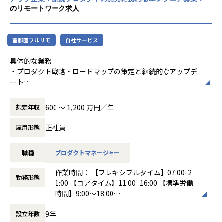
ライン化
のリモートワーク求人
・重要機能のレビュー、品質の底上げ
・障害・インシデント時の技術オーナーとしてのリード
・AI駆動開発（AIDD）の組織導入・CI/CDへの組み込み推進
首都圏フルリモ
自社サービス
・LLM APIを活用したプロダクト機能の設計・品質ガイドラ
イン策定
具体的な業務
・チーム全体のAI活用ルール・ガバナンスの設計
・プロダクト戦略・ロードマップの策定と継続的なアップデ
ート
組織
・要件定義および仕様設計／PRD（Product Requirements
Document）の作成
・開発組織の構造設計（開発 / データ / AI など）
600 〜 1,200 万円／年
想定年収
・プロダクトバックログの優先度整理と進行管理
・採用活動のリード（要件定義／面接／評価設計）
・エンジニア・デザイナーとのクロスファンクショナルな開
・エンジニア育成（1on1、評価、目標設定）
正社員
雇用形態
発推進
・開発プロセスの整備・改善（アジャイル、スクラムなど）
・Google Analyticsを活用した行動分析と改善仮説の設計
・心理的安全性の高いチーム運営
職種
プロダクトマネージャー
・SQLを用いたデータ抽出・分析による定量的な意思決定支
援
このポジションならではの魅力
作業時間： 【フレキシブルタイム】07:00-2
・技術と事業の両方に責任を持てる唯一のポジション
勤務形態
1:00 【コアタイム】11:00−16:00 【標準労働
担当領域
シリーズAフェーズで、技術戦略・組織設計・アーキテ
時間】9:00〜18:00
プロダクト開発全般
クチャ判断を
働き方：
フレックス制（コアタイムあり）
企画〜仕様設計〜実行フェーズ〜振り返りまで、プロダクト
すべて自分の意思決定で動かせる環境です。
9年
設立年数
時間外労働の有無： 有（月平均5時間）
の価値を届ける一連の流れを横断的に担っていただきます。
・AI駆動開発を組織全体に根付かせる最初の一人になれる