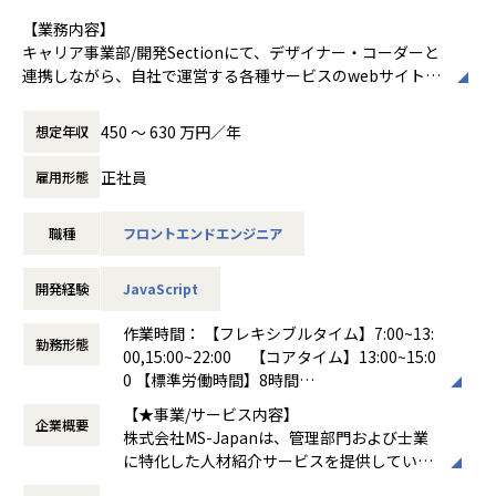
合わせて、フルリモートや週数回のリモート
【業務内容】
ワークなど、個々の状況に応じた働き方が可
キャリア事業部/開発Sectionにて、デザイナー・コーダーと
能です。コロナ禍以降もリモートワークを継
連携しながら、自社で運営する各種サービスのwebサイトの
続し、社員のパフォーマンスを最大化する環
制作・開発等を行っていただきます。
境を整えています
＜担当業務＞
450 〜 630 万円／年
想定年収
自社運営のWEBメディアにかかわるシステム開発ご経験に応
じてJavascriptを使ったフロントエンドの開発や新規・既存
正社員
雇用形態
機能の改善、一部PHPを使用したバックエンドとの連携、プ
ログラムの品質管理やバグ修正などをお任せします。
職種
フロントエンドエンジニア
【組織構成】
＜部署名＞
キャリア事業部/開発Section
開発経験
JavaScript
＜部門人数＞
（2024年4月現在）
作業時間： 【フレキシブルタイム】7:00~13:
勤務形態
■開発Section(10名)マネージャー：1名webデザイナー：4
00,15:00~22:00 【コアタイム】13:00~15:0
名＋業務委託/派遣 1名エンジニア：2名＋業務委託/派遣 2名
0 【標準労働時間】8時間
裁量権があり、自由で多様性のあるチームです。全体的に20
働き方：
フレックス制（コアタイムあり）
【★事業/サービス内容】
代・30代が現場をリードしている雰囲気です。
企業概要
時間外労働の有無： 有（月平均10時間～30
株式会社MS-Japanは、管理部門および士業
時間）
に特化した人材紹介サービスを提供していま
【業務の変更の範囲】
休憩時間： 60分
す。主な事業には、経理・財務・人事・法務
当社業務全般