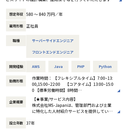
続し、社員のパフォーマンスを最大化する環
フルスタックエンジニアとして、フロントエンド、バックエ
境を整えています
ンド、サーバサイドまで高い専門性とリーダーシップを発揮
580 〜 840 万円／年
想定年収
し、当社の技術基盤の強化をお願いします。
＜担当業務＞
正社員
雇用形態
フルスタックエンジニア/テックリードとして、自社運営のW
EBメディア「manegy」や各種サービスサイト「MS Caree
職種
サーバーサイドエンジニア
r」「LEGAL NET」等のウェブアプリケーション開発全般を
担当し、技術的なリーダーシップを発揮していただきます。
フロントエンドエンジニア
フロントエンド、バックエンド、サーバサイドのすべての領
域にわたる業務に携わり、エンドユーザーに高品質なサービ
スを提供することが求められます。また、チームのテックリ
開発経験
AWS
Java
PHP
Python
ードとして、プロジェクトの技術的な方向性を決定し、チー
ムメンバーを指導・育成をお願いします。開発体制の内製化
作業時間： 【フレキシブルタイム】7:00~13:
勤務形態
を進めているため、上流工程からプロジェクトに参画するこ
00,15:00~22:00 【コアタイム】13:00~15:0
とができます。
0 【標準労働時間】8時間
＜具体的な業務例＞
働き方：
フレックス制（コアタイムあり）
【★事業/サービス内容】
フロントエンド開発
企業概要
時間外労働の有無： 有（月平均10時間～30
株式会社MS-Japanは、管理部門および士業
・ユーザーインターフェースの設計および実装
時間）
に特化した人材紹介サービスを提供していま
・HTML、CSS、JavaScriptを使用したWebページの開発バ
休憩時間： 60分
す。主な事業には、経理・財務・人事・法務
ックエンド開発
37年
設立年数
などの管理部門職や、公認会計士・税理士・
・サーバーサイドロジックおよびAPIの設計