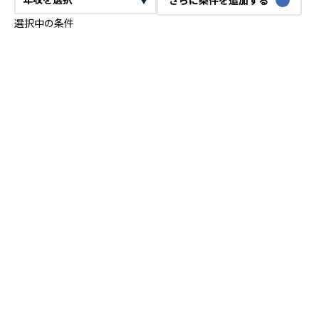
選択中の条件
CTO
VPoE
テックリード
ITコンサルタント
ITアーキテクト
プロジェクトマネージャー
プロダクトマネージャー
スクラムマスター