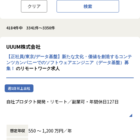
クリア
検索
4184件中 3341件～3350件
UUUM株式会社
【正社員/東京/データ基盤】新たな文化・価値を創造するコンテ
ンツカンパニーでのソフトウェアエンジニア（データ基盤）募
集！
のリモートワーク求人
週1日以上出社
自社プロダクト開発・リモート／副業可・年間休日127日
【UUUMについて】
私たちUUUMは影響力の高い日本屈指の専属YouTuberのマ
550 〜 1,200 万円／年
想定年収
ネジメント企業として認知されていますが、数多くの中規模