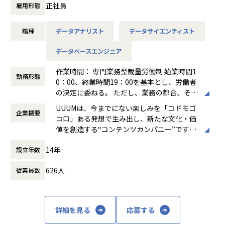
のYouTubeクリエイターのネットワーク化も行っており、さ
正社員
雇用形態
らにはInstagram等のマイクロインフルエンサー、Tiktokラ
イバーなど、あらゆるクリエイターとの接点となる日本最大
職種
データアナリスト
データサイエンティスト
級のクリエイターのデータベースを構築しています。
データベースエンジニア
現在UUUMは2つの事業で形成されいます。
まず1つ目はあらゆるテクノロジーとプロデュース力でその
作業時間： 専門業務型裁量労働制 始業時間1
創造活動や収益安定化を仕組み化しクリエイターへ価値提供
勤務形態
0：00、終業時間19：00を基本とし、労働者
する「インフルエンサーギャラクシー事業」、もう1つは、
の決定に委ねる。 ただし、業務の都合、その
いわゆる広告案件と言われておりますがUUUMのお客様とな
他自己の裁量により勤務時間を変更できるも
る企業様におけるブランド認知や商品購買などのマーケティ
UUUMは、今までにない楽しみを「コドモゴ
企業概要
のとする。 【休憩時間】1時間 【みなし労働
ング活動を支援するために、保有するクリエイターのデータ
コロ」ある発想で生み出し、新たな文化・価
時間】9時間45分
ベースや公開された動画コンテンツ等の内容や文脈まで分析
値を創造する“コンテンツカンパニー”です。
働き方：
裁量労働制
し、クリエイターと案件のマッチングやプランニングを行う
時間外労働の有無： 有（月平均20時間）
「コンテクスト・ドリブン・マーケティング事業」、この2
14年
設立年数
クリエイターへの動画撮影・編集サポートだ
休憩時間： 60分
つの事業を推進し挑戦を続けています。
けではなく、ノウハウの提供、ファンエンゲ
626人
従業員数
ージメントの強化、収益機会の提供、やりた
UUUMのプロダクト開発としては、それぞれの事業に
いことの実現、バックヤード・資産サポー
・クリエイター向けプロダクト「UUUM ONE for Creators」
ト、コンテンツ管理など、サービス提供範囲
・ブランド／広告主向けプロダクト「PORT by UUUM」
は多岐に渡ります。
詳細を見る
応募する
の２つのプロダクトを開発しています。
また、事業はそれだけに留まらず、新たなプ