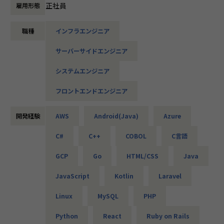
たとえば、ヨガ配信アプリやECサイトの新規開発、クラウド
正社員
雇用形態
設計など、上流フェーズから関われる案件も豊富です。ま
た、配属後は営業やキャリアアドバイザーがしっかり伴走。
職種
インフラエンジニア
ひとりで悩まず、安心して挑戦できます。
サーバーサイドエンジニア
◆落ち着いた環境で、長く働きたい方へ
当社は定着率95％と、高い水準を維持しています。リモート
システムエンジニア
OKの案件も多く、週2～3日出社が基本。残業は月9時間ほど
で、年間休日も124日とプライベートとの両立が可能です。
フロントエンドエンジニア
現場には教育担当がつき、月1回の面談やチャット相談も実
施。産休・育休の取得＆復帰率も100％と、ライフイベント
開発経験
AWS
Android(Java)
Azure
にも柔軟に対応しています。
C#
C++
COBOL
C言語
◆将来的にマネジメントにも挑戦したい方へ
「PL/PMにステップアップしたい」「育成に関わる経験をし
GCP
Go
HTML/CSS
Java
てみたい」
そんな方には、キャリアの希望に応じた案件をご用意。年2
JavaScript
Kotlin
Laravel
回の面談を通じて方向性を確認しながら、段階的にマネジメ
ントスキルを磨けるようサポートします。リーダー未経験か
Linux
MySQL
PHP
ら活躍している社員も多数。女性管理職も在籍しており、年
齢や性別を問わずフェアに評価される環境です。
Python
React
Ruby on Rails