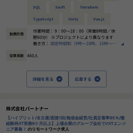
SQL
Swift
Terraform
＜チーム組織構成＞
入社後は原則2名以上のチームに配属されるため、一人現場
TypeScript
Unity
Vue.js
や丸投げはないです。
また、経験値に応じて先輩がフォローに入り、定例MTGやチ
作業時間： 9：00～18：00（実働8時間／休
勤務形態
ャットで気軽に相談できる環境を整えています。
憩60分） ※プロジェクトにより異なります
働き方：
固定時間制（9時～18時、10時～19
▼年齢構成
時など）
平均年齢32.5歳
460人
従業員数
時間外労働の有無： 有（月平均20時間）
休憩時間： 60分
▼定着率
95％（2024年8月時点／1年以内）
詳細を見る
応募する
＜その他プロジェクト事例＞
▼開発系
・オンラインヨガプラットフォームの要件定義・設計（Rub
株式会社パートナー
y／Vue／AWS）
・自社ECサイトの新規立ち上げ（要件定義～運用／TypeScr
【ハイブリット/名古屋/面接1回/無借金経営/社員定着率95％/微
ipt、GCP）
経験枠/IT実務6ケ月以上】上場企業のグループ会社でのITエンジ
ニア募集！
のリモートワーク求人
・大手メーカー向け製造システムの業務改善プロジェクト