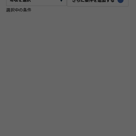
選択中の条件
CTO
VPoE
テックリード
ITコンサルタント
ITアーキテクト
プロジェクトマネージャー
プロダクトマネージャー
スクラムマスター