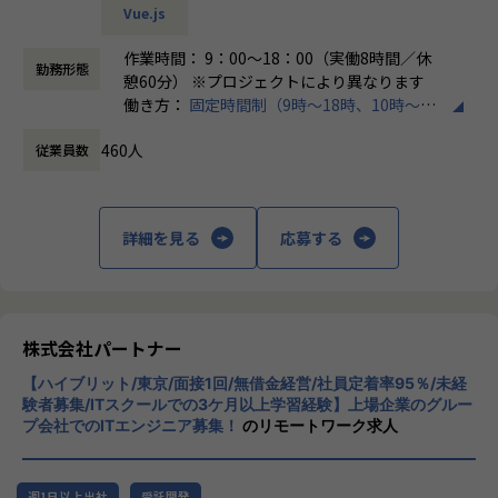
Vue.js
＜チーム組織構成＞
・チャットで気軽に相談OK
入社後は原則2名以上のチームに配属されるため、一人現場
作業時間： 9：00～18：00（実働8時間／休
└日常的に連絡しやすく、安心して話せる関係性を構築。
勤務形態
や丸投げはないです。
憩60分） ※プロジェクトにより異なります
また、経験値に応じて先輩がフォローに入り、定例MTGやチ
働き方：
固定時間制（9時～18時、10時～19
・トラブル時は当日中に対応
ャットで気軽に相談できる環境を整えています。
時など）
└問題発生時は営業とアドバイザーが即対応し、迅速に調
460人
従業員数
時間外労働の有無： 有（月平均20時間）
整。
▼年齢構成
休憩時間： 60分
平均年齢32.5歳
・勉強会・交流会を年2回実施
└他案件の社員ともつながれる場を用意。ナレッジ共有も活
詳細を見る
応募する
▼定着率
発です。
95％（2024年8月時点／1年以内）
【業務の変更の範囲】
会社の定める範囲
＜その他プロジェクト事例＞
株式会社パートナー
▼開発系
・オンラインヨガプラットフォームの要件定義・設計（Rub
【ハイブリット/東京/面接1回/無借金経営/社員定着率95％/未経
y／Vue／AWS）
験者募集/ITスクールでの3ケ月以上学習経験】上場企業のグルー
・自社ECサイトの新規立ち上げ（要件定義～運用／TypeScr
プ会社でのITエンジニア募集！
のリモートワーク求人
ipt、GCP）
・大手メーカー向け製造システムの業務改善プロジェクト
（C#／Python）
週1日以上出社
受託開発