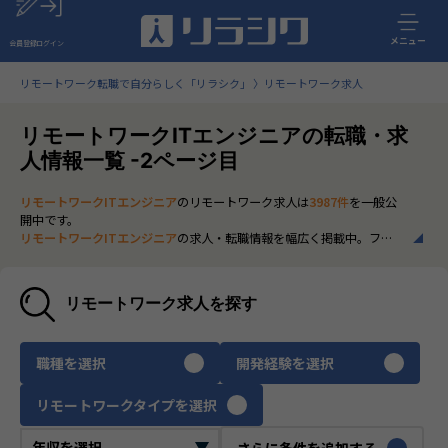
メニュー
会員登録
ログイン
リモートワーク転職で自分らしく「リラシク」
リモートワーク求人
リモートワークITエンジニアの転職・求
人情報一覧 -2ページ目
リモートワークITエンジニア
のリモートワーク求人は
3987件
を一般公
開中です。
リモートワークITエンジニア
の求人・転職情報を幅広く掲載中。フル
リモートから一部在宅勤務まで、全国の正社員ポジションを多数ご紹
介。最新の市場動向やキャリア形成に役立つ情報もあわせてチェック
できます。
リモートワーク求人を探す
いち早く、多くの選択肢から
リモートワークITエンジニア
のリモート
ワーク求人を選びたい方は、30秒で完結する無料の
会員登録
へお進み
ください。
職種を選択
開発経験を選択
リモートワークタイプを選択
さらに条件を追加する