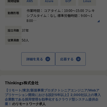
開発経験
AWS
Azure
GCP
Linux
・営業＆キャリアアドバイザーが伴走
・クラウドネイティブなアーキテクチャの設計・提案
└入社直後は毎月、その後は隔月で面談。業務・人間関係・
・Webサービス・アプリケーションのインフラ基盤の最適化
作業時間： コアタイム：10:00～15:00 フレキ
勤務形態
キャリアを幅広く支援。
など
シブルタイム：なし 標準労働時間：9:00～1
8:00
・チャットで気軽に相談OK
■案件例
働き方：
フレックス制（コアタイムあり）
└日常的に連絡しやすく、安心して話せる関係性を構築。
・ゲームプラットフォームのWebサイトサーバー構築・運用
37年
設立年数
時間外労働の有無： 有（月平均0時間～20時
プロジェクト
間）
・トラブル時は当日中に対応
・Webサイトサーバのオンプレミス→クラウド移行
50人
従業員数
休憩時間： 60分
└問題発生時は営業とアドバイザーが即対応し、迅速に調
・大規模データ向けETLツールの構築、保守、運用
整。
・AWS上でのマイクロサービス基盤の設計・構築プロジェク
ト
詳細を見る
応募する
・勉強会・交流会を年2回実施
└他案件の社員ともつながれる場を用意。ナレッジ共有も活
■キャリアアップを全力で応援！
発です。
個人の希望やキャリア形成を重視したプロジェクトアサイン
をしています。半期ごとの面談や定期的な1on1で「こういう
【業務の変更の範囲】
仕事をやってみたい！」「このスキルを伸ばしたい！」等、
Thinkings株式会社
会社の定める範囲
今後のキャリアやスキル形成について個人に寄り添いヒアリ
ングした上でアサイン先を決定しています。個人のスキルア
【リモート/東京/新規事業プロダクトシニアエンジニア/Webア
プリケーション開発における設計5年以上】2,000社以上の導入
ップ、キャリアパスに出来る限り添えるように、ひとりひと
企業数である採用管理を効率化するクラウド型システム提供企
りと向き合っています！
業！
のリモートワーク求人
多様なクライアントやプロジェクトを通じて、フロントエン