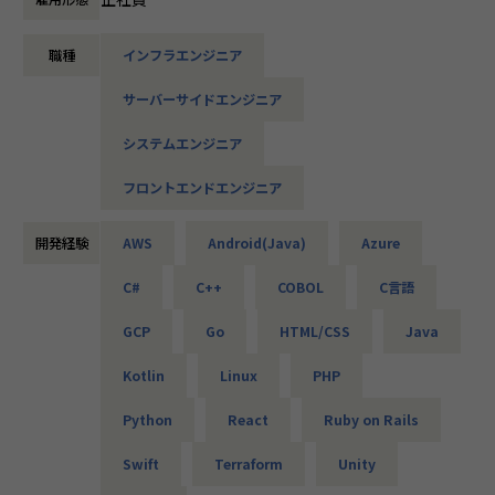
・オンラインヨガプラットフォームの要件定義・設計（Rub
設計など、上流フェーズから関われる案件も豊富です。ま
y／Vue／AWS）
た、配属後は営業やキャリアアドバイザーがしっかり伴走。
・自社ECサイトの新規立ち上げ（要件定義～運用／TypeScr
職種
インフラエンジニア
ひとりで悩まず、安心して挑戦できます。
ipt、GCP）
・大手メーカー向け製造システムの業務改善プロジェクト
サーバーサイドエンジニア
◆落ち着いた環境で、長く働きたい方へ
（C#／Python）
当社は定着率95％と、高い水準を維持しています。リモート
システムエンジニア
OKの案件も多く、週2～3日出社が基本。残業は月9時間ほど
▼インフラ系
で、年間休日も124日とプライベートとの両立が可能です。
フロントエンドエンジニア
・ECクラウド基盤設計（AWS／VMware）
現場には教育担当がつき、月1回の面談やチャット相談も実
・アプリ向けサーバ設計構築（Docker／Azure）
施。産休・育休の取得＆復帰率も100％と、ライフイベント
・大手クライアント向け仮想環境移行・導入（Windows／A
開発経験
AWS
Android(Java)
Azure
にも柔軟に対応しています。
ctive Directory）
C#
C++
COBOL
C言語
◆マネジメントにも挑戦したい方へ
「PL/PMにステップアップしたい」「育成に関わる経験をし
＜安心のサポート体制＞
GCP
Go
HTML/CSS
Java
てみたい」
・教育担当が1on1でフォロー
そんな方には、キャリアの希望に応じた案件をご用意。年2
Kotlin
Linux
PHP
└配属先はチーム＋教育係体制で、すぐ相談できる環境を整
回の面談を通じて方向性を確認しながら、段階的にマネジメ
備。
ントスキルを磨けるようサポートします。リーダー未経験か
Python
React
Ruby on Rails
ら活躍している社員も多数。女性管理職も在籍しており、年
・営業＆キャリアアドバイザーが伴走
齢や性別を問わずフェアに評価される環境です。
Swift
Terraform
Unity
└入社直後は毎月、その後は隔月で面談。業務・人間関係・
キャリアを幅広く支援。