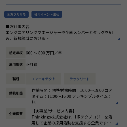
ドからバックエンド、クラウド基盤の構築・運用まで、幅広
い技術領域の案件に携わることができます。フルスタックな
地方フルリモ
社内イベント出社
エンジニアとしてスキルの幅を伸ばしていただける環境で
す。
■お仕事内容
エンジニアリングマネージャーや企画メンバーとタッグを組
■仕事の魅力
み、新規領域における
Webサービス開発、スマホアプリ開発、業務系システム、基
新たなソリューションの探索・検証、および製品版に向けた
幹系システムなど、様々なプロジェクトが豊富。ブロックチ
アーキテクチャ設計・開発全般をお任せします。
ェーン技術を活用したシステム開発やIoTシステム開発など
600 〜 800 万円／年
想定年収
最新のソリューションやテクノロジーを駆使した案件も年々
＜具体的な業務イメージ＞
増えてきています。業種やターゲットユーザー、今から立ち
正社員
雇用形態
現在はPoCフェーズのため、技術と顧客課題の両面から「本
上げるサービス・既に多くのユーザーを持つサービスなど、
当に価値のある機能・サービスは何か」
領域やビジネスフェーズが違えば、抱える課題も変わってき
職種
ITアーキテクト
テックリード
を見極める検証開発を行っています。企画と開発が一体とな
ます。フルスタックなエンジニアを目指せる環境です。
った立ち上げフェーズの少数精鋭チームにて、
高い技術力のある技術者が豊富にいるので、次はこの技術を
作業時間： 標準労働時間：10:00～19:00 コア
「顧客にどんな新しいソリューションを提供できるか」を技
やってみたいという声ややるべきという考えが出てくる風土
勤務形態
タイム：11:00～16:00 フレキシブルタイム：
術・ビジネスの両面からアプローチしていただきます。
です。世界中の最先端テクノロジーと結び付け、お客様や自
無
社のビジネスイノベーションに貢献できます。
働き方：
フレックス制（コアタイムあり）
▼新規領域におけるアーキテクチャ設計・技術選定
【★事業/サービス内容】
チームとして助け合って業務を遂行する環境。 チームワーク
企業概要
時間外労働の有無： 有（月平均15時間）
フロントエンド、バックエンド、インフラ、LLMモデル選定
Thinkings株式会社は、HRテクノロジーを活
を大切にしており、日常的なコミュニケーション、コードレ
休憩時間： 60分
など、サービス化を見据えたゼロベースからの土台作りと技
用して企業の採用活動を支援する企業です。
ビュー、スキル共有を通じて、メンバー全員が成長できるカ