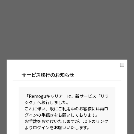
固定時間制（9時～18時、10時～19時など）
フレックス制（コアタイムあり）
フルフレックス制
裁量労働制
語学・国籍から探す
英語力必須
サービス移行のお知らせ
英語力尚可（英語活用環境あり）
外国籍の方OK
「Remoguキャリア」は、新サービス「リラ
シク」へ移行しました。
これに伴い、既にご利用中のお客様には再ロ
グインの手続きをお願いしております。
お手数をおかけいたしますが、以下のリンク
よりログインをお願いいたします。