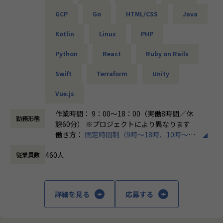
└問題発生時は営業とアドバイザーが即対応し、迅速に調
「PL/PMにステップアップしたい」「育成に関わる経験をし
GCP
Go
HTML/CSS
Java
整。
てみたい」
そんな方には、キャリアの希望に応じた案件をご用意。年2
Kotlin
Linux
PHP
・勉強会・交流会を年2回実施
回の面談を通じて方向性を確認しながら、段階的にマネジメ
└他案件の社員ともつながれる場を用意。ナレッジ共有も活
ントスキルを磨けるようサポートします。リーダー未経験か
Python
React
Ruby on Rails
発です。
ら活躍している社員も多数。女性管理職も在籍しており、年
齢や性別を問わずフェアに評価される環境です。
Swift
Terraform
Unity
【業務の変更の範囲】
会社の定める範囲
Vue.js
＜チーム組織構成＞
入社後は原則2名以上のチームに配属されるため、一人現場
作業時間： 9：00～18：00（実働8時間／休
勤務形態
や丸投げはないです。
憩60分） ※プロジェクトにより異なります
また、経験値に応じて先輩がフォローに入り、定例MTGやチ
働き方：
固定時間制（9時～18時、10時～19
ャットで気軽に相談できる環境を整えています。
時など）
460人
従業員数
時間外労働の有無： 有（月平均20時間）
▼年齢構成
休憩時間： 60分
平均年齢32.5歳
詳細を見る
応募する
▼定着率
95％（2024年8月時点／1年以内）