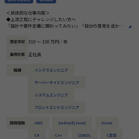
▼インフラ系
＜具体的な仕事内容＞
・ECクラウド基盤設計（AWS／VMware）
◆上流工程にチャレンジしたい方へ
・アプリ向けサーバ設計構築（Docker／Azure）
「設計や要件定義に関わってみたい」「自分の意見を活かせ
・大手クライアント向け仮想環境移行・導入（Windows／A
る環境で働きたい」
ctive Directory）
そんな方には700社以上の中からスキルや希望に合う案件を
310 〜 330 万円／年
想定年収
ご紹介しています。
たとえば、ヨガ配信アプリやECサイトの新規開発、クラウド
正社員
雇用形態
＜安心のサポート体制＞
設計など、上流フェーズから関われる案件も豊富です。ま
・教育担当が1on1でフォロー
た、配属後は営業やキャリアアドバイザーがしっかり伴走。
職種
インフラエンジニア
└配属先はチーム＋教育係体制で、すぐ相談できる環境を整
ひとりで悩まず、安心して挑戦できます。
備。
サーバーサイドエンジニア
◆落ち着いた環境で、長く働きたい方へ
・営業＆キャリアアドバイザーが伴走
当社は定着率95％と、高い水準を維持しています。リモート
システムエンジニア
└入社直後は毎月、その後は隔月で面談。業務・人間関係・
OKの案件も多く、週2～3日出社が基本。残業は月9時間ほど
キャリアを幅広く支援。
で、年間休日も124日とプライベートとの両立が可能です。
フロントエンドエンジニア
現場には教育担当がつき、月1回の面談やチャット相談も実
・チャットで気軽に相談OK
施。産休・育休の取得＆復帰率も100％と、ライフイベント
└日常的に連絡しやすく、安心して話せる関係性を構築。
開発経験
AWS
Android(Java)
Azure
にも柔軟に対応しています。
C#
C++
COBOL
C言語
・トラブル時は当日中に対応
◆マネジメントにも挑戦したい方へ