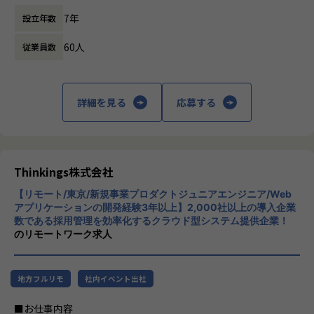
術的な意思決定。
主力製品である「sonar ATS」は、SaaS型の
ルチャーがあります。
7年
設立年数
採用管理システムで、企業が効率的かつ効果
昨年度有給取得率８０％以上。プライベートも充実し、やり
▼生成AIを活用した機能・サービスの立案、プロトタイプ実
的に採用プロセスを管理できるようサポート
がいのある先端技術の仕事に携わる事で、高いモチベーショ
装
60人
従業員数
します。sonar ATSは、応募者の管理、面接
ンと安定した納得の給与も得ることが可能です。
最新のAI技術を用いて、顧客の「不」を根本から解消する仕
のスケジューリング、評価の記録など、採用
IT系の資格取得を支援。資格取得のための支援制度が充実し
組みの考案とスピーディーな実装。
活動全般を一元管理できる機能を提供してい
ています。
ます。また、AIを活用したエントリーシート
詳細を見る
応募する
▼ビジネスサイド（PdM・経営層）と連携した技術的アプロ
選考支援機能も搭載しており、企業の採用活
【業務の変更の範囲】
ーチの策定
動をさらに効率化します。
無
ビジネス要件を受け身でこなすのではなく、目的を共有し、
【★社風/文化】
課題解決のための最適なアプローチを共に創り上げる。
Thinkingsの社風は、革新と協力を重視して
います。社員一人ひとりが主体的に行動し、
Thinkings株式会社
このフェーズで最も重要となるのは、「仮説と探索をいかに
新しいアイデアを積極的に提案する文化が根
素早く繰り返せるか」です。
【リモート/東京/新規事業プロダクトジュニアエンジニア/Web
付いています。また、チームワークを大切に
机上の空論やドキュメント通りの開発ではなく、実際に動く
アプリケーションの開発経験3年以上】2,000社以上の導入企業
し、互いにサポートし合う環境が整っていま
数である採用管理を効率化するクラウド型システム提供企業！
ものをスピード感を持って作り、
す。
のリモートワーク求人
顧客の反応を見ながら次のアプローチを探索し続けるサイク
【★働き方/リモートワーク】
ルを主導していただきます。
柔軟な働き方を推奨しており、リモートワー
検証の結果、価値が証明された仕組みは、将来的に新たなサ
クも積極的に取り入れております。
地方フルリモ
社内イベント出社
ービス・製品としてゼロから設計・開発を主導していただき
ます。
■お仕事内容