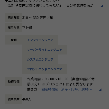
95％（2024年8月時点／1年以内）
「設計や要件定義に関わってみたい」「自分の意見を活かせ
る環境で働きたい」
そんな方には700社以上の中からスキルや希望に合う案件を
310 〜 330 万円／年
想定年収
＜その他プロジェクト事例＞
ご紹介しています。
▼開発系
たとえば、ヨガ配信アプリやECサイトの新規開発、クラウド
正社員
雇用形態
・オンラインヨガプラットフォームの要件定義・設計（Rub
設計など、上流フェーズから関われる案件も豊富です。ま
y／Vue／AWS）
た、配属後は営業やキャリアアドバイザーがしっかり伴走。
・自社ECサイトの新規立ち上げ（要件定義～運用／TypeScr
職種
インフラエンジニア
ひとりで悩まず、安心して挑戦できます。
ipt、GCP）
・大手メーカー向け製造システムの業務改善プロジェクト
サーバーサイドエンジニア
◆落ち着いた環境で、長く働きたい方へ
（C#／Python）
当社は定着率95％と、高い水準を維持しています。リモート
システムエンジニア
OKの案件も多く、週2～3日出社が基本。残業は月9時間ほど
▼インフラ系
で、年間休日も124日とプライベートとの両立が可能です。
フロントエンドエンジニア
・ECクラウド基盤設計（AWS／VMware）
現場には教育担当がつき、月1回の面談やチャット相談も実
・アプリ向けサーバ設計構築（Docker／Azure）
施。産休・育休の取得＆復帰率も100％と、ライフイベント
作業時間： 9：00～18：00（実働8時間／休
・大手クライアント向け仮想環境移行・導入（Windows／A
勤務形態
にも柔軟に対応しています。
憩60分） ※プロジェクトにより異なります
ctive Directory）
働き方：
固定時間制（9時～18時、10時～19
◆マネジメントにも挑戦したい方へ
時など）
「PL/PMにステップアップしたい」「育成に関わる経験をし
460人
従業員数
時間外労働の有無： 有（月平均20時間）
＜安心のサポート体制＞
てみたい」
休憩時間： 60分
・教育担当が1on1でフォロー
そんな方には、キャリアの希望に応じた案件をご用意。年2