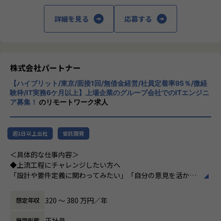
└配属先はチーム＋教育係体制で、すぐ相談できる環境を整
回の面談を通じて方向性を確認しながら、段階的にマネジメ
備。
ントスキルを磨けるようサポートします。リーダー未経験か
詳細を見る
応募する
ら活躍している社員も多数。女性管理職も在籍しており、年
・営業＆キャリアアドバイザーが伴走
齢や性別を問わずフェアに評価される環境です。
└入社直後は毎月、その後は隔月で面談。業務・人間関係・
キャリアを幅広く支援。
株式会社パートナー
＜チーム組織構成＞
・チャットで気軽に相談OK
入社後は原則2名以上のチームに配属されるため、一人現場
【ハイブリット/東京/面接1回/無借金経営/社員定着率95％/微経
└日常的に連絡しやすく、安心して話せる関係性を構築。
や丸投げはないです。
験枠/IT実務6ケ月以上】上場企業のグループ会社でのITエンジニ
また、経験値に応じて先輩がフォローに入り、定例MTGやチ
ア募集！
のリモートワーク求人
・トラブル時は当日中に対応
ャットで気軽に相談できる環境を整えています。
└問題発生時は営業とアドバイザーが即対応し、迅速に調
整。
▼年齢構成
週1日以上出社
受託開発
平均年齢32.5歳
・勉強会・交流会を年2回実施
＜具体的な仕事内容＞
└他案件の社員ともつながれる場を用意。ナレッジ共有も活
▼定着率
◆上流工程にチャレンジしたい方へ
発です。
95％（2024年8月時点／1年以内）
「設計や要件定義に関わってみたい」「自分の意見を活かせ
る環境で働きたい」
【業務の変更の範囲】
そんな方には700社以上の中からスキルや希望に合う案件を
320 〜 380 万円／年
想定年収
会社の定める範囲
＜その他プロジェクト事例＞
ご紹介しています。
▼開発系
たとえば、ヨガ配信アプリやECサイトの新規開発、クラウド
正社員
雇用形態