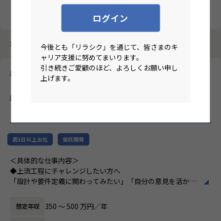
クリア
検索
ログイン
3987件中 11件～20件
今後とも「リラシク」を通じて、皆さまのキ
ャリア支援に努めてまいります。
引き続きご愛顧のほど、よろしくお願い申し
株式会社パートナー
上げます。
【ハイブリット/大阪/面接1回/無借金経営/社員定着率95％/微経
験枠/IT実務6ケ月以上】上場企業のグループ会社でのITエンジニ
ア募集！
のリモートワーク求人
週1日以上出社
受託開発
＜具体的な仕事内容＞
◆上流工程にチャレンジしたい方へ
「設計や要件定義に関わってみたい」「自分の意見を活かせ
る環境で働きたい」
そんな方には700社以上の中からスキルや希望に合う案件を
350 〜 500 万円／年
想定年収
ご紹介しています。