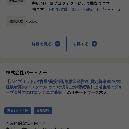
にも柔軟に対応しています。
・トラブル時は当日中に対応
憩60分） ※プロジェクトにより異なります
└問題発生時は営業とアドバイザーが即対応し、迅速に調
働き方：
固定時間制（9時～18時、10時～19
◆マネジメントにも挑戦したい方へ
整。
時など）
「PL/PMにステップアップしたい」「育成に関わる経験をし
460人
従業員数
時間外労働の有無： 有（月平均20時間）
てみたい」
・勉強会・交流会を年2回実施
休憩時間： 60分
そんな方には、キャリアの希望に応じた案件をご用意。年2
└他案件の社員ともつながれる場を用意。ナレッジ共有も活
回の面談を通じて方向性を確認しながら、段階的にマネジメ
発です。
ントスキルを磨けるようサポートします。リーダー未経験か
詳細を見る
応募する
ら活躍している社員も多数。女性管理職も在籍しており、年
【業務の変更の範囲】
齢や性別を問わずフェアに評価される環境です。
会社の定める範囲
株式会社パートナー
＜チーム組織構成＞
入社後は原則2名以上のチームに配属されるため、一人現場
【ハイブリット/名古屋/面接1回/無借金経営/社員定着率95％/未
や丸投げはないです。
経験者募集/ITスクールでの3ケ月以上学習経験】上場企業のグル
また、経験値に応じて先輩がフォローに入り、定例MTGやチ
ープ会社でのITエンジニア募集！
のリモートワーク求人
ャットで気軽に相談できる環境を整えています。
▼年齢構成
週1日以上出社
受託開発
平均年齢32.5歳
＜具体的な仕事内容＞
▼定着率
◆上流工程にチャレンジしたい方へ