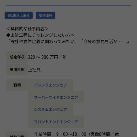
（C#／Python）
▼インフラ系
週1日以上出社
受託開発
・ECクラウド基盤設計（AWS／VMware）
＜具体的な仕事内容＞
・アプリ向けサーバ設計構築（Docker／Azure）
◆上流工程にチャレンジしたい方へ
・大手クライアント向け仮想環境移行・導入（Windows／A
「設計や要件定義に関わってみたい」「自分の意見を活かせ
ctive Directory）
る環境で働きたい」
そんな方には700社以上の中からスキルや希望に合う案件を
320 〜 380 万円／年
想定年収
ご紹介しています。
＜安心のサポート体制＞
たとえば、ヨガ配信アプリやECサイトの新規開発、クラウド
・教育担当が1on1でフォロー
正社員
雇用形態
設計など、上流フェーズから関われる案件も豊富です。ま
└配属先はチーム＋教育係体制で、すぐ相談できる環境を整
た、配属後は営業やキャリアアドバイザーがしっかり伴走。
備。
職種
インフラエンジニア
ひとりで悩まず、安心して挑戦できます。
・営業＆キャリアアドバイザーが伴走
サーバーサイドエンジニア
◆落ち着いた環境で、長く働きたい方へ
└入社直後は毎月、その後は隔月で面談。業務・人間関係・
当社は定着率95％と、高い水準を維持しています。リモート
キャリアを幅広く支援。
システムエンジニア
OKの案件も多く、週2～3日出社が基本。残業は月9時間ほど
で、年間休日も124日とプライベートとの両立が可能です。
・チャットで気軽に相談OK
フロントエンドエンジニア
現場には教育担当がつき、月1回の面談やチャット相談も実
└日常的に連絡しやすく、安心して話せる関係性を構築。
施。産休・育休の取得＆復帰率も100％と、ライフイベント
作業時間： 9：00～18：00（実働8時間／休
勤務形態