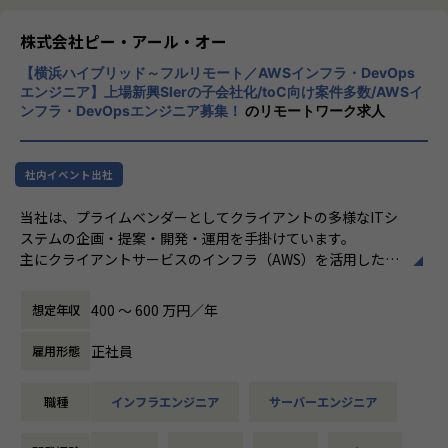
＜その他プロジェクト事例＞
株式会社ピー・アール・オー
▼開発系
・オンラインヨガプラットフォームの要件定義・設計（Rub
【横浜ハイブリッド～フルリモート／AWSインフラ・DevOps
y／Vue／AWS）
エンジニア】上場新興SIerの子会社化/toC向け案件多数/AWSイ
・自社ECサイトの新規立ち上げ（要件定義～運用／TypeScr
ンフラ・DevOpsエンジニア募集！
のリモートワーク求人
ipt、GCP）
・大手メーカー向け製造システムの業務改善プロジェクト
（C#／Python）
社内イベント出社
▼インフラ系
当社は、プライムベンダーとしてクライアントの多様なITシ
・ECクラウド基盤設計（AWS／VMware）
ステムの企画・提案・開発・運用を手掛けています。
・アプリ向けサーバ設計構築（Docker／Azure）
主にクライアントサービスのインフラ（AWS）を活用したシ
・大手クライアント向け仮想環境移行・導入（Windows／A
ステム基盤の設計・構築・運用業務をご担当いただきます。
ctive Directory）
400 〜 600 万円／年
想定年収
■具体的な業務内容
・AWSのクラウドサービスを活用したシステム基盤の設計/
正社員
雇用形態
＜安心のサポート体制＞
構築/運用
・教育担当が1on1でフォロー
・IaC（Infrastructure as Code）を活用したクラウドインフ
職種
インフラエンジニア
サーバーエンジニア
└配属先はチーム＋教育係体制で、すぐ相談できる環境を整
ラの構成管理
備。
・CI/CDパイプラインの構築・運用
・コンテナ基盤（Docker、Kubernetes等）の設計・構築