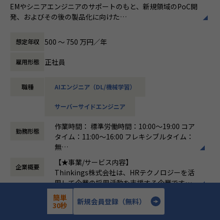
EMやシニアエンジニアのサポートのもと、新規領域のPoC開
発、およびその後の製品化に向けた
■募集背景
幅広い開発業務全般（フロントエンド、バックエンド、AIの
これまで当社は『sonar ATS by HRMOS』を中心に日本の採
実装）を担当いただきます。
用インフラとして成長を続けてきました。
500 〜 750 万円／年
想定年収
次のフェーズとして、蓄積されたプラットフォームの価値を
＜具体的な業務イメージ＞
オープンに外部へ拡張し、
正社員
雇用形態
現在はPoCフェーズのため、EMや先輩エンジニアと密にコミ
より多様で複雑な顧客課題を解決する新規領域への挑戦をス
ュニケーションを取りながら、
タートします。この挑戦を圧倒的なスピードで推し進め、
職種
AIエンジニア（DL/機械学習）
以下の業務を通じて「顧客の課題を解決する新しい仕組み
「攻める開発組織」へと進化させるため、新規事業プロダク
（ソリューション）」の検証・プロトタイプ実装を行ってい
トエンジニアチームの拡大を決定しました。
サーバーサイドエンジニア
ただきます。
現在は、自社アセットを活用した新たなソリューションの探
索・検証（PoC）を進めている最中です。
作業時間： 標準労働時間：10:00～19:00 コア
▼新規領域の設計および実装
この構想を技術面から具現化し、将来的には新たなサービス
勤務形態
タイム：11:00～16:00 フレキシブルタイム：
全般フロントエンド、バックエンド、データモデリングな
としてスケールさせていくコアメンバーとして、シニアエン
無
ど、まずはご自身の得意な技術領域からスタートし、
ジニアを募集します。
働き方：
フレックス制（コアタイムあり）
徐々に幅を広げながらスピード感を持ってプロトタイプを形
【★事業/サービス内容】
企業概要
時間外労働の有無： 有（月平均15時間）
にしていきます。
Thinkings株式会社は、HRテクノロジーを活
休憩時間： 60分
用して企業の採用活動を支援する企業です。
■配属・チーム構成・フォロー体制
▼生成AIを活用した機能の立案・実装
主力製品である「sonar ATS」は、SaaS型の
｜配属部門・チーム
簡単
新規会員登録（無料）
生成AIをプロダクトに組み込み、顧客課題を解決する新しい
7年
設立年数
採用管理システムで、企業が効率的かつ効果
Tech&Design Center > Product Management Dept. > PoC
30秒
価値を生み出すための開発
的に採用プロセスを管理できるようサポート
Team