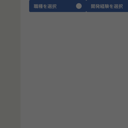
職種を選択
開発経験を選択
CTO
ITコンサルタント
プロダクトマネージャー
ブリッジSE
UIUXデザイナー
ゲームデザイナー
SRE