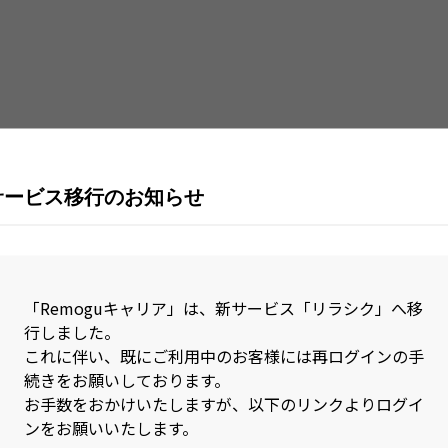
Java
Jav
Kubernetes
Lar
MySQL
Nex
Nuxt.js
Obj
Perl
Pho
サービス移行のお知らせ
PL/SQL
Pos
R
Rea
RPA(Biz Robo)
RPA
「Remoguキャリア」は、新サービス「リラシク」へ移
行しました。
Ruby on Rails
Rus
これに伴い、既にご利用中のお客様には再ログインの手
続きをお願いしております。
SAP
Sca
お手数をおかけいたしますが、以下のリンクよりログイ
Sketch
Spr
ンをお願いいたします。