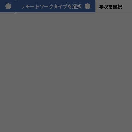
リモートワークタイプを選択
VPoE
テ
ITアーキテクト
プ
スクラムマスター
PM
プロジェクトリーダー
we
webディレクター
デ
CGデザイナー
イ
ネットワークエンジニア
サ