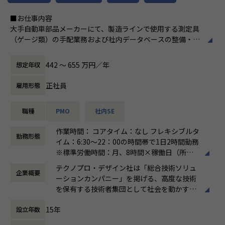
■お仕事内容
大手自動車部品メーカーにて、製造ラインで使用する測定具
（ゲージ類）の手配業務および社内データベースの整備・管
理を担っていただきます。。
442 〜 655 万円／年
想定年収
【業務内容】
工程設計部門などの依頼者と仕様を調整し、測定具メーカー
正社員
雇用形態
との折衝を経て測定具を手配する一連の業務を担当します。
あわせて、社内で使用中の測定具を製品・ライン・型番で紐
職種
PMO
社内SE
付けてデータベース化する管理業務にも携わります。
作業時間： コアタイム：なし フレキシブルタ
【具体的な仕事内容】
勤務形態
イム：6:30～22：00の時間帯で1日2時間勤務
◆測定具の手配業務
※標準労働時間：月、8時間×稼働日（所定
・ 依頼者（工程設計部門等）との依頼内容の確認・調整
時間）の就労義務有
・ 依頼内容をもとにした測定具の仕様決定・仕様書作成
テクノプロ・デザイン社は「総合技術ソリュ
企業概要
働き方：
フルフレックス制
・ 測定具メーカーとの仕様調整・見積依頼・発注手配
ーションカンパニー」を掲げる、高度な技術
時間外労働の有無： 有（月平均20時間）
◆測定具のデータベース管理
を保有する技術者集団として社会を動かすこ
休憩時間： 60分
・ 社内で使用中の測定具を製品・ライン・型番で紐付けてデ
とを志し、活動しています。
ータベース化
15年
設立年数
・ 測定具管理台帳の更新・維持管理
ビジネスモデルはアウトソーシング領域全域