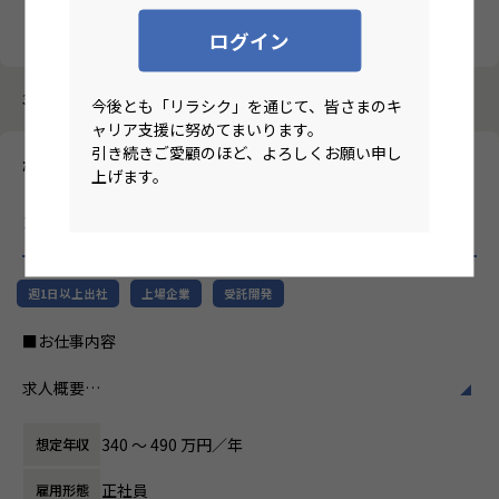
クリア
検索
ログイン
3987件中 51件～60件
今後とも「リラシク」を通じて、皆さまのキ
ャリア支援に努めてまいります。
引き続きご愛顧のほど、よろしくお願い申し
株式会社テクノプロ・デザイン
上げます。
【全国/機械設計エンジニア/未経験歓迎】総合技術ソリューショ
ン企業における機械設計エンジニア募集
のリモートワーク求人
週1日以上出社
上場企業
受託開発
■お仕事内容
求人概要
【機械設計コース】
将来、機械設計者を目指したい方に向けた育成採用となりま
340 〜 490 万円／年
想定年収
す。
正社員
雇用形態