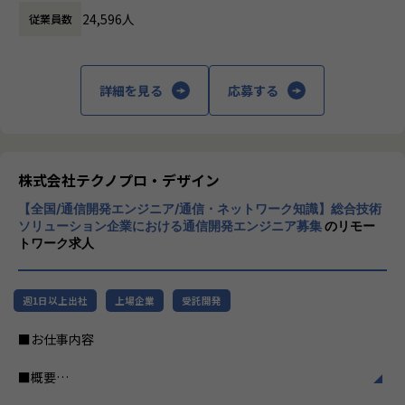
ビジネスモデルはアウトソーシング領域全域
・車両全体の衝突解析に関するアセスメント業務 ・自動車構
24,596人
従業員数
に渡ります。いわゆる技術者派遣と呼ばれ
造（強度）に基づいた衝突安全試験計画の立案
る、クライアント先に当社の技術者が出向す
・シミュレーション結果と実機の比較検討を行うための実験
る事業だけではなく、請負や受託と呼ばれる
計画の立案 ・衝突実験の結果からの考察
働く場所に関わらない事業支援や最新技術を
詳細を見る
応募する
・設計部門へのフィードバックと一連の流れを実施する ・付
用いた研究開発などを行っています。
随するレポートの作成
加速度的に技術革新が進む現代社会。開発サ
希望や経験、スキルを十分考慮し、最適な案件をお任せしま
イクルの短期化、製品開発の多角化や上流工
す。
程プロジェクトの増加といった世の中で技術
株式会社テクノプロ・デザイン
者集団として価値提供を行うために、エンジ
【業務の変更の範囲】
【全国/通信開発エンジニア/通信・ネットワーク知識】総合技術
ニアが生涯活躍できる環境を考え事業運営を
会社の定める業務
ソリューション企業における通信開発エンジニア募集
のリモー
行っています。
トワーク求人
週1日以上出社
上場企業
受託開発
■お仕事内容
■概要
高速・大容量の無線移動通信技術を使用した、あらゆる物を