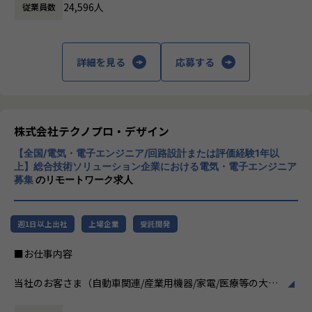
・ Excel・PowerPointを使用した管理資料・報告書の作成
24,596人
従業員数
に渡ります。いわゆる技術者派遣と呼ばれ
る、クライアント先に当社の技術者が出向す
る事業だけではなく、請負や受託と呼ばれる
■募集背景
働く場所に関わらない事業支援や最新技術を
詳細を見る
応募する
製造ラインで使用する測定具の種類・数量が増加するなか、
用いた研究開発などを行っています。
測定具の手配から社内データベース整備まで一貫して担える
人材の増員が必要となりました。
加速度的に技術革新が進む現代社会。開発サ
品質を支える重要な管理業務を担うポジションです。
イクルの短期化、製品開発の多角化や上流工
程プロジェクトの増加といった世の中で技術
株式会社テクノプロ・デザイン
【業務の変更の範囲】
者集団として価値提供を行うために、エンジ
会社の定める業務
【全国/電気・電子エンジニア/回路設計または評価経験1年以
ニアが生涯活躍できる環境を考え事業運営を
上】総合技術ソリューション企業における電気・電子エンジニア
行っています。
募集
のリモートワーク求人
週1日以上出社
上場企業
受託開発
■お仕事内容
当社のお客さま（自動車関連/産業用機器/家電/医療等の大手
メーカー）の開発現場で電気・電子回路設計エンジニア（ア
ナログ/デジタル/高周波）として開発業務に従事していただ