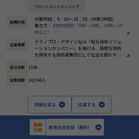
演算を伴う数学的処理、バグバッシュ等のテスト支援も担当
フロントエンドエンジニア
範囲です。
作業時間： 9：00～18：00（休憩1時間）
【具体的な仕事内容】
勤務形態
働き方：
固定時間制（9時～18時、10時～19
・ WPFを用いたWindowsアプリケーションの詳細設計・実
時など）
装
時間外労働の有無： 有（月平均20時間）
・ FA機器から取り込んだ3Dモデルの2D UI表示機能の開発
テクノプロ・デザイン社は「総合技術ソリュ
企業概要
休憩時間： 60分
・ 頂点データの3Dモデル変換・管理（追加・更新）機能の
ーションカンパニー」を掲げる、高度な技術
開発
を保有する技術者集団として社会を動かすこ
・ 3Dモデルの操作（移動・回転）、表示（ズーム・拡大・
とを志し、活動しています。
縮小）機能の開発
15年
設立年数
・ MVVMパターンに基づくView-Model実装（新規・既存拡
ビジネスモデルはアウトソーシング領域全域
張）
24,596人
従業員数
に渡ります。いわゆる技術者派遣と呼ばれ
・ バグバッシュ等を通じた網羅的なテスト支援
る、クライアント先に当社の技術者が出向す
る事業だけではなく、請負や受託と呼ばれる
働く場所に関わらない事業支援や最新技術を
詳細を見る
応募する
■募集背景
用いた研究開発などを行っています。
大手電子機器メーカーより受託したFA機器向けWindowsア
プリケーション開発プロジェクトにて、メンバーを増員しま
加速度的に技術革新が進む現代社会。開発サ
簡単
す。
イクルの短期化、製品開発の多角化や上流工
新規会員登録（無料）
30秒
WPFをベースとした3Dモデル表示・操作UIの開発を担うチー
程プロジェクトの増加といった世の中で技術
株式会社テクノプロ・デザイン
ムに参画し、詳細設計・実装・各種テストを担当いただきま