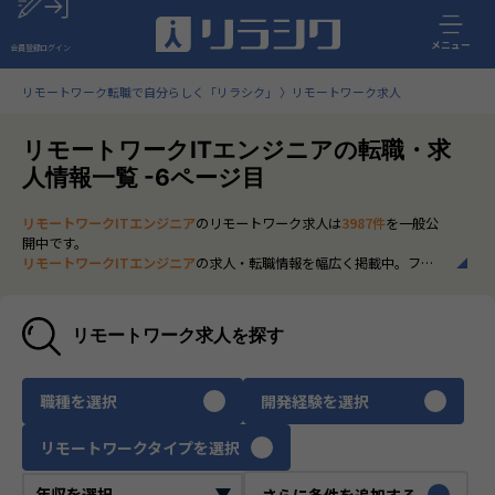
メニュー
会員登録
ログイン
リモートワーク転職で自分らしく「リラシク」
リモートワーク求人
リモートワークITエンジニアの転職・求
人情報一覧 -6ページ目
リモートワークITエンジニア
のリモートワーク求人は
3987件
を一般公
開中です。
リモートワークITエンジニア
の求人・転職情報を幅広く掲載中。フル
リモートから一部在宅勤務まで、全国の正社員ポジションを多数ご紹
介。最新の市場動向やキャリア形成に役立つ情報もあわせてチェック
できます。
リモートワーク求人を探す
いち早く、多くの選択肢から
リモートワークITエンジニア
のリモート
ワーク求人を選びたい方は、30秒で完結する無料の
会員登録
へお進み
ください。
職種を選択
開発経験を選択
リモートワークタイプを選択
さらに条件を追加する