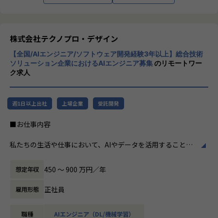
ド）
ロボット(自律動作、協調動作、手術ロボット）
加速度的に技術革新が進む現代社会。開発サ
テレメトリー（気象、火山、河川、大気）
イクルの短期化、製品開発の多角化や上流工
生産設備（生産状況、資材等トレーサビリティ）
程プロジェクトの増加といった世の中で技術
株式会社テクノプロ・デザイン
医療（遠隔医療、バイタルデータ）
者集団として価値提供を行うために、エンジ
レスキュー（事故通報）
【全国/AIエンジニア/ソフトウェア開発経験3年以上】総合技術
ニアが生涯活躍できる環境を考え事業運営を
ソリューション企業におけるAIエンジニア募集
のリモートワー
行っています。
ク求人
【業務の変更の範囲】
会社の定める業務
週1日以上出社
上場企業
受託開発
■お仕事内容
私たちの生活や仕事において、AIやデータを活用することが
増えています。生成AIなどを駆使することが当たり前の時代
となりました。
450 〜 900 万円／年
想定年収
テクノプログループのお客様からも、DX加速や生成AIを中心
とした先端技術の急速な進化、業務・ITの複雑化といった構
正社員
雇用形態
造変化に伴うご相談が数多く寄せられています。
テクノプロ・デザイン社は2017年から、AI/ビッグデータ活
職種
AIエンジニア（DL/機械学習）
用のビジネスを進めてきましたが、その割合も年々増えてお