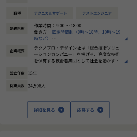
前半は機械設計に必要な力学などを座学ベースで基礎から学
んでいただき、CADソフトを使用した設計演習を行います。
職種
テクニカルサポート
テストエンジニア
研修の後半では、部品の作図やミニ四駆の組み立て、実走や
作業時間： 9:00 ～ 18:00
評価まで開発演習を行います。
勤務形態
働き方：
固定時間制（9時～18時、10時～19
楽しさを知っていただきながらも、現場配属後に生かせる実
時など）
践的な研修内容となっています。
時間外労働の有無： 有（月平均20時間）
テクノプロ・デザイン社は「総合技術ソリュ
企業概要
休憩時間： 60分
研修内容
ーションカンパニー」を掲げる、高度な技術
機械の基礎・製図を学び、開発演習までを学べる実践的なプ
を保有する技術者集団として社会を動かすこ
ログラムです
とを志し、活動しています。
15年
設立年数
■研修期間：約4ヵ月
ビジネスモデルはアウトソーシング領域全域
24,596人
従業員数
に渡ります。いわゆる技術者派遣と呼ばれ
機械基礎を学ぶ
る、クライアント先に当社の技術者が出向す
・機械基礎（4大力学）
る事業だけではなく、請負や受託と呼ばれる
・機械製図演習
働く場所に関わらない事業支援や最新技術を
詳細を見る
応募する
・CATIA（3D設計ソフト
用いた研究開発などを行っています。
実践的な開発演習
・部品図の作図・図面解読
加速度的に技術革新が進む現代社会。開発サ
・組み立て図の分解・作図
イクルの短期化、製品開発の多角化や上流工
・ミニ四駆 開発演習