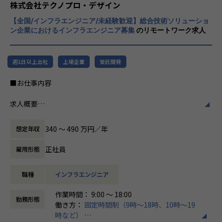
程プロジェクトの増加といった世の中で技術
株式会社テクノプロ・デザイン
※研修内容・期間は変更になる可能性がございます。
者集団として価値提供を行うために、エンジ
※研修はオンライン（約3ヵ月）と対面（約2週間）を予定し
【全国/インフラエンジニア/未経験歓迎】総合技術ソリューショ
ニアが生涯活躍できる環境を考え事業運営を
ております。
ン企業におけるインフラエンジニア募集
のリモートワーク求人
行っています。
※後半、約2週間の研修は対面での集合研修を行います。
※対面の集合研修における寮、交通費は会社で負担します。
週1日以上出社
上場企業
受託開発
配属例
■2025年6月入社/28歳/理系大学卒
■お仕事内容
前職はエレベーターのフィールドエンジニアを経験。
現地調査・機器取り付けなどの業務をしており、
求人概要
技術課題に向き合える仕事がしたく転職。
【インフラエンジニアコース】
340 〜 490 万円／年
想定年収
■配属プロジェクト
当社は「メーカー」や「自治体」を主要顧客としており、メ
自動車シート部品開発設計のプロジェクトにて、
ーカー向けWEBシステムや行政向け総合システムといった、
正社員
雇用形態
機能を満たすHWの設計〜実装・テストまでの一連工程に従
専門システムを取り扱うことが多くあります。
事
皆さまには研修を通して、インフラエンジニアとしてのご活
職種
インフラエンジニア
躍を期待し、入社後約3か月間の研修にご参加いただきま
【業務の変更の範囲】
す。
作業時間： 9:00 ～ 18:00
会社の定める業務
勤務形態
働き方：
固定時間制（9時～18時、10時～19
研修内容
時など）
イチからITの基礎を学び、インフラを支えるエンジニアとし