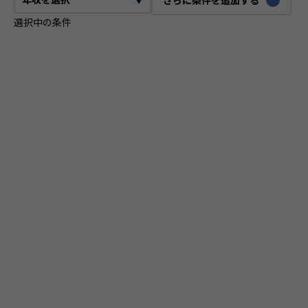
選択中の条件
CTO
VPoE
テックリード
ITコンサルタント
ITアーキテクト
プロジェクトマネージャー
プロダクトマネージャー
スクラムマスター