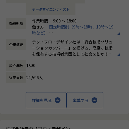
ります。
データサイエンティスト
この度、「データ連携・データ基盤整備」「レガシーシステ
ムのモダナイズ」「業務とITの全体最適化」等の領域を中心
作業時間： 9:00 ～ 18:00
に、「コンサルティング×実行支援」を一体化したサービス
勤務形態
働き方：
固定時間制（9時～18時、10時～19
を提供します。
時など）
そのメンバーを募集いたします。エンジニアとして市場価値
時間外労働の有無： 有（月平均20時間）
を高め続けてみませんか。
テクノプロ・デザイン社は「総合技術ソリュ
企業概要
休憩時間： 60分
ーションカンパニー」を掲げる、高度な技術
【想定業務例】
を保有する技術者集団として社会を動かすこ
・自動車車体設計におけるデータ利活用DXツールの開発
とを志し、活動しています。
・AIエージェントによる社内業務アプリケーションの開発
15年
設立年数
・技術支援ワークフローシステムおよびツールの開発
ビジネスモデルはアウトソーシング領域全域
・Local LLMを使った評価業務の効率化
24,596人
従業員数
に渡ります。いわゆる技術者派遣と呼ばれ
・ソフトウェア開発で利用する生成AIツールの開発
る、クライアント先に当社の技術者が出向す
・AIによる船舶制御の先行技術開発
る事業だけではなく、請負や受託と呼ばれる
・AIのOSSを応用した映像解析開発
働く場所に関わらない事業支援や最新技術を
詳細を見る
応募する
・AIプロンプト自動更新機能の開発
用いた研究開発などを行っています。
【関われる製品・サービス】
加速度的に技術革新が進む現代社会。開発サ
自動車（開発効率化・自動化/生産効率化）
イクルの短期化、製品開発の多角化や上流工
ロボット
程プロジェクトの増加といった世の中で技術
株式会社テクノプロ・デザイン