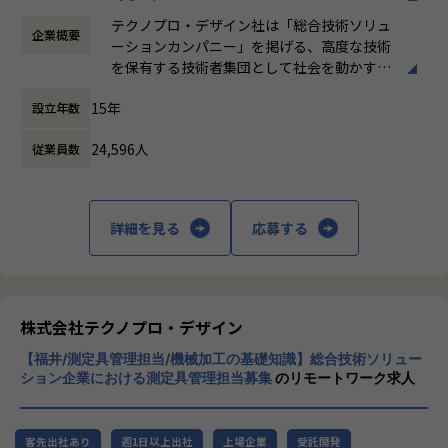
時間外労働の有無： 有（月平均20時間）
テクノプロ・デザイン社は「総合技術ソリュ
企業概要
休憩時間： 60分
【お任せする工程やポジション】
ーションカンパニー」を掲げる、高度な技術
当社ではコンサルティング～構想～PoCといったプリセール
を保有する技術者集団として社会を動かすこ
スから
とを志し、活動しています。
実装、運用までのすべての工程に対応しております。
15年
設立年数
プロジェクトの規模は2～6名が多く、ご経験に応じて担当い
ビジネスモデルはアウトソーシング領域全域
ただく工程、
24,596人
従業員数
に渡ります。いわゆる技術者派遣と呼ばれ
メンバー、リーダー、マネージャ―といったポジションをお
る、クライアント先に当社の技術者が出向す
任せいたします。
る事業だけではなく、請負や受託と呼ばれる
働く場所に関わらない事業支援や最新技術を
詳細を見る
応募する
【業務の変更の範囲】
用いた研究開発などを行っています。
会社の定める業務
加速度的に技術革新が進む現代社会。開発サ
イクルの短期化、製品開発の多角化や上流工
程プロジェクトの増加といった世の中で技術
株式会社テクノプロ・デザイン
者集団として価値提供を行うために、エンジ
【福井/測定具管理担当/機械加工の基礎知識】総合技術ソリュー
ニアが生涯活躍できる環境を考え事業運営を
ション企業における測定具管理担当募集
のリモートワーク求人
行っています。
客先出社あり
週1日以上出社
上場企業
受託開発