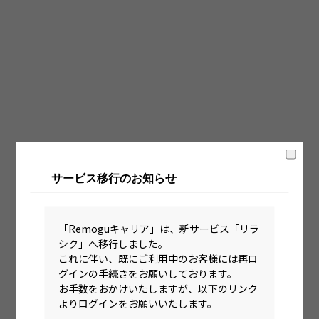
固定時間制（9時～18時、10時～19時など）
フレックス制（コアタイムあり）
フルフレックス制
裁量労働制
語学・国籍から探す
英語力必須
サービス移行のお知らせ
英語力尚可（英語活用環境あり）
外国籍の方OK
「Remoguキャリア」は、新サービス「リラ
シク」へ移行しました。
これに伴い、既にご利用中のお客様には再ロ
グインの手続きをお願いしております。
お手数をおかけいたしますが、以下のリンク
よりログインをお願いいたします。