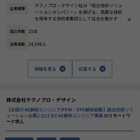
時間外労働の有無： 有（月平均20時間）
ての業務を学ぶ実践的な研修
テクノプロ・デザイン社は「総合技術ソリュ
企業概要
休憩時間： 60分
ーションカンパニー」を掲げる、高度な技術
■研修期間：約3ヵ月
を保有する技術者集団として社会を動かすこ
とを志し、活動しています。
基礎学習
15年
設立年数
IT基礎（ネットワーク、OS、Linux、NW、DBなど）
ビジネスモデルはアウトソーシング領域全域
Webシステム、クラウド基礎
24,596人
従業員数
に渡ります。いわゆる技術者派遣と呼ばれ
AWS基礎、セキュリティ基礎
る、クライアント先に当社の技術者が出向す
AWS実習
る事業だけではなく、請負や受託と呼ばれる
AWSサーバー構築演習
働く場所に関わらない事業支援や最新技術を
詳細を見る
応募する
運用演習（バッチ運用、障害フロ―演習など）
用いた研究開発などを行っています。
※研修内容・期間は変更になる可能性がございます。
加速度的に技術革新が進む現代社会。開発サ
配属例
イクルの短期化、製品開発の多角化や上流工
■2023年7月入社/23歳/文系大学卒
程プロジェクトの増加といった世の中で技術
株式会社テクノプロ・デザイン
前職では営業職を経験。過去に公務員を志望していたことも
者集団として価値提供を行うために、エンジ
あり、
【全国/CAE解析エンジニア/FEM・CFD解析経験】総合技術ソリ
ニアが生涯活躍できる環境を考え事業運営を
民間志望に切り替えた後も社会の基盤を支える仕事を志望。
ューション企業におけるCAE解析エンジニア募集
のリモートワ
行っています。
ーク求人
家族にエンジニアがいたこともあり、キャリアチェンジを目
指し転職を決意。