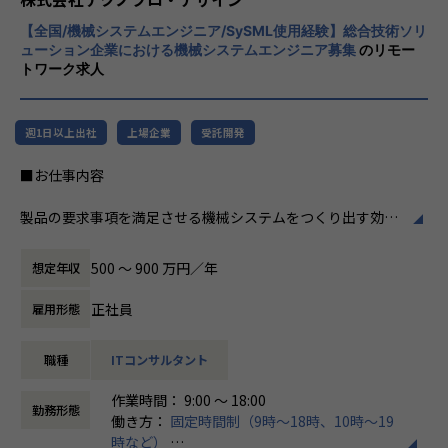
次世代デバイス
者集団として価値提供を行うために、エンジ
医療機器
【全国/機械システムエンジニア/SySML使用経験】総合技術ソリ
ニアが生涯活躍できる環境を考え事業運営を
ューション企業における機械システムエンジニア募集
のリモー
AR/VR製品
行っています。
トワーク求人
センシング/IoT etc…
【業務の変更の範囲】
週1日以上出社
上場企業
受託開発
会社の定める業務
■お仕事内容
製品の要求事項を満足させる機械システムをつくり出す効率
的なプロセスの構築やそれを用いた開発を行います。
モデルベースシステムズエンジニアリング（MBSE）やバー
500 〜 900 万円／年
想定年収
チャルエンジニアリングを活用します。
正社員
雇用形態
【想定業務】
①xILS環境構築ソリューション開発およびシミュレーション
職種
ITコンサルタント
②デジタルツイン領域ソリューション開発（バーチャルエン
ジニアリング）
作業時間： 9:00 ～ 18:00
③テスト自動化支援（DevOps/CICD/AI）
勤務形態
働き方：
固定時間制（9時～18時、10時～19
④PLM/ALMなどを含めたワークフロービジネス支援（MBSE
時など）
強化)