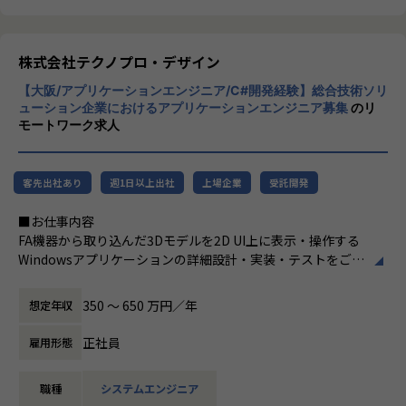
加速度的に技術革新が進む現代社会。開発サ
イクルの短期化、製品開発の多角化や上流工
程プロジェクトの増加といった世の中で技術
株式会社テクノプロ・デザイン
者集団として価値提供を行うために、エンジ
【大阪/アプリケーションエンジニア/C#開発経験】総合技術ソリ
ニアが生涯活躍できる環境を考え事業運営を
ューション企業におけるアプリケーションエンジニア募集
のリ
行っています。
モートワーク求人
客先出社あり
週1日以上出社
上場企業
受託開発
■お仕事内容
FA機器から取り込んだ3Dモデルを2D UI上に表示・操作する
Windowsアプリケーションの詳細設計・実装・テストをご担
当いただきます。
350 〜 650 万円／年
想定年収
【業務内容】
C#・WPF・MVVMをベースに、FA機器の3Dモデル表示・操
正社員
雇用形態
作機能（移動・回転・ズーム）や頂点データの3D変換・管理
機能の開発を担います。
職種
システムエンジニア
ラムダ式・LINQを用いたロジック実装、行列演算・ベクトル