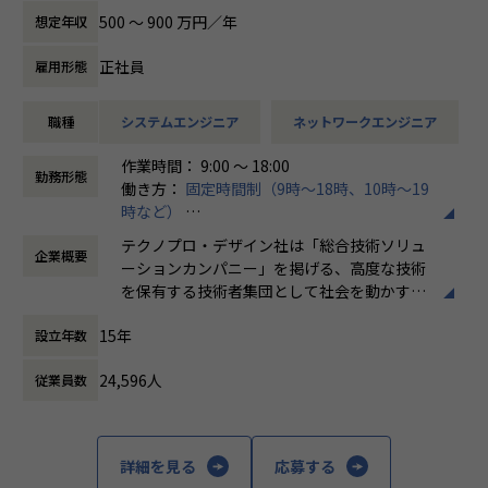
インターネットに接続させる技術開発に携わっていただきま
500 〜 900 万円／年
想定年収
す。
通信基地局機器及び端末の開発における通信制御の回路/制御
正社員
雇用形態
ソフトの開発を想定しています。
職種
システムエンジニア
ネットワークエンジニア
■想定される業務内容
●ハードウェア
作業時間： 9:00 ～ 18:00
5G規格スマートフォンの無線設計業務
勤務形態
働き方：
固定時間制（9時～18時、10時～19
・アンテナ～RF回路設計、各種測定、シミュレーション
時など）
・試作準備、認証試験
時間外労働の有無： 有（月平均20時間）
・特性改善検討/構造検討
テクノプロ・デザイン社は「総合技術ソリュ
企業概要
休憩時間： 60分
ーションカンパニー」を掲げる、高度な技術
●ソフトウェア
を保有する技術者集団として社会を動かすこ
通信管理DB/Webアプリケーションの5G対応改修
とを志し、活動しています。
・Linux、Java環境でのアプリケーション詳細設計
15年
設立年数
・マスタ変更作業、案件強化試験、性能評価
ビジネスモデルはアウトソーシング領域全域
・トラブル対応、一次解析、再現試験、データ調査
24,596人
従業員数
に渡ります。いわゆる技術者派遣と呼ばれ
る、クライアント先に当社の技術者が出向す
【関われる製品・サービスの例】
る事業だけではなく、請負や受託と呼ばれる
イベント（スポーツ、エンタテインメント）
働く場所に関わらない事業支援や最新技術を
詳細を見る
応募する
自動車（AD/ADAS、車内エンタテインメント、コネクテッ
用いた研究開発などを行っています。