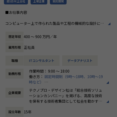
■配属プロジェクト
週1日以上出社
上場企業
受託開発
メーカー向け社内業務システムの開発プロジェクトにて、
■お仕事内容
機能を満たすシステムの設計〜実装・テスト～運用までの一
連工程に従事
コンピューター上で作られた製品や工程の機械的な設計に関
するデータを解析し、製品の品質や製造方法の最適化につい
【業務の変更の範囲】
て工学的に計算する解析業務に携わっていただきます。
会社の定める業務
400 〜 900 万円／年
想定年収
【想定業務】
正社員
雇用形態
①解析結果と現物の差異確認と条件補正。仕様に基づく形
状、材料などの最適化提案、設計へのフィードバック
職種
ITコンサルタント
データアナリスト
②仕様に基づく形状の検討、3Dモデルのメッシュ化、条件決
め、CAEツールでの解析等
作業時間： 9:00 ～ 18:00
③製品設計や生産の効率化や標準化を含んだコンサルティン
勤務形態
働き方：
固定時間制（9時～18時、10時～19
グ
時など）
④CAE解析研修サービス
時間外労働の有無： 有（月平均20時間）
テクノプロ・デザイン社は「総合技術ソリュ
企業概要
休憩時間： 60分
【プロジェクト例】
ーションカンパニー」を掲げる、高度な技術
・振動計測システムのデータ解析/測定立会い/セットアップ
を保有する技術者集団として社会を動かすこ
・製品の物理挙動のモデル化 ・現象の可視化、製品の性能、
とを志し、活動しています。
品質確認、システムの合理化、制御アルゴリズムの検討
15年
設立年数
・解析モデルの検討 (減速機：電車など)