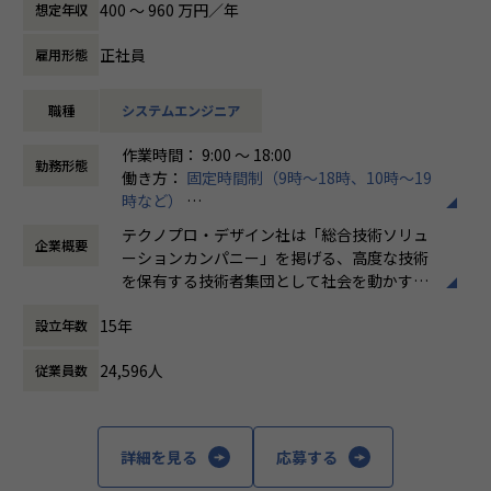
400 〜 960 万円／年
想定年収
きます。
正社員
雇用形態
会社についての詳細
当社は、約8,500名のエンジニアの現場力と技術コンサルテ
職種
システムエンジニア
ィングを融合し、課題解決から価値創造までを一貫して支援
する総合技術ソリューションカンパニーです。
作業時間： 9:00 ～ 18:00
輸送用機器、産業用機械、精密機器、電子部品、医療機器な
勤務形態
働き方：
固定時間制（9時～18時、10時～19
ど幅広い業界において、多様なプロジェクトからエンジニア
時など）
が高度な技術経験を積むことのできる環境を提供していま
時間外労働の有無： 有（月平均20時間）
す。
テクノプロ・デザイン社は「総合技術ソリュ
企業概要
休憩時間： 60分
さらに、体系的な教育・研修制度を通じて先端技術の習得を
ーションカンパニー」を掲げる、高度な技術
促進し、エンジニア一人ひとりの専門性向上と高付加価値化
を保有する技術者集団として社会を動かすこ
を実現しています。
とを志し、活動しています。
15年
設立年数
【業務の変更の範囲】
ビジネスモデルはアウトソーシング領域全域
会社の定める業務
24,596人
従業員数
に渡ります。いわゆる技術者派遣と呼ばれ
る、クライアント先に当社の技術者が出向す
る事業だけではなく、請負や受託と呼ばれる
働く場所に関わらない事業支援や最新技術を
詳細を見る
応募する
用いた研究開発などを行っています。