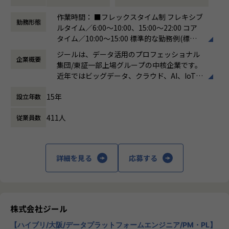
●主に要件定義からテストまでお任せします。開発だけでな
■募集部門
作業時間： ■フレックスタイム制 フレキシブ
く、DB、インフラ、プロジェクト管理、エンドユーザーと
勤務形態
当社には大きく分けて3つの事業部があり、当求人はiTOC事
ルタイム／6:00～10:00、15:00～22:00 コア
のコミュニケーション能力など、幅広い経験に基づくスキル
業部BzD部0-WANの求人となります。
タイム／10:00～15:00 標準的な勤務例(標準
アップ・キャリアアップが可能な環境です。
◎iTOC事業部
労働時間)／9:00～18:00
●エンドユーザー様と直接やり取りをする立場であり、要件
ジールは、データ活用のプロフェッショナル
キャリア/ISPの大規模ネットワークの運用～構築やコンサル
企業概要
働き方：
フレックス制（コアタイムあり）
定義など上流工程に携われます。
集団/東証一部上場グループの中核企業です。
ティングを伴うネットワークSIといったネットワーク領域の
時間外労働の有無： 有（月平均19時間）
近年ではビッグデータ、クラウド、AI、IoTを
技術支援を中心に、ゼロトラスト事業とネットワーク自動化
休憩時間： 60分
【業務の変更の範囲】
活用した事例も増加し、顧客のDX推進を支援
事業にも注力しています。
適正に応じて、会社の指示する業務への異動を命じることが
15年
設立年数
する立場にスコープを拡張しています。
ある
◎BzD部
411人
従業員数
顧客の大半は大手企業となっており、30年以
ビジネスディベロップメントの意味で、その名の通り、新し
上データ活用領域に特化してきたナレッジ/市
いビジネスを開発していくチームが集まっている部署です。
場からの信頼が強固な経営基盤を支えていま
す。
◎0-WAN
詳細を見る
応募する
0から1の立ち上げの意味と、ゼロトラストを通じて「いつで
■Mission：専門性と技術力、高度な分析ノ
もどこでもWAN(閉域網)無し(ゼロ)でセキュアに業務ができ
ウハウの提供
る環境」を提供するという信念が掛け合わさったチーム名で
多様な企業活動の情報の価値転換というニー
す。
ズに応えるため、私たちは「プロフェッショ
株式会社ジール
ナルサービスの大衆化」をミッションとして
アサイン予定のチームについて
【ハイブリ/大阪/データプラットフォームエンジニア/PM・PL】
掲げております。高い専門性を持った技術