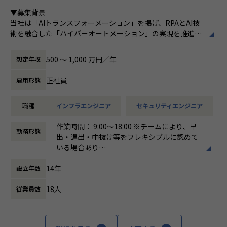
ある
■Vision：100年企業の創造
▼募集背景
私たちはビジョンとして「100年企業の創
当社は「AIトランスフォーメーション」を掲げ、RPAとAI技
造」を掲げて、理想企業の創造に向け、「社
術を融合した「ハイパーオートメーション」の実現を推進し
員全員が燃える会社」を目指しています。理
ています。新規プロダクトが続々と立ち上がる中、それらを
想企業とは「他者貢献」を通して誰よりも発
支えるインフラ基盤・セキュリティ統制・監視体制を全社横
展する企業です。そして、社員全員が燃え続
500 〜 1,000 万円／年
想定年収
断で整備・強化していくフェーズにあります。
ける会社が「100年企業」であると信じてい
現在、一部プロダクトのAWSからGoogle Cloud への移行を
ます。お客様に対する長期的な貢献を果たす
正社員
雇用形態
はじめ、各プロダクトの脆弱性対応やセキュリティガバナン
ことに最大の意義をもって事業活動に取り組
スの確立など、技術面からリードし、全社の基盤をセキュア
んで参ります。
職種
インフラエンジニア
セキュリティエンジニア
かつスケーラブルに進化させる中核メンバーを求めていま
す。
作業時間： 9:00〜18:00 ※チームにより、早
勤務形態
出・遅出・中抜け等をフレキシブルに認めて
▼求める人物像
いる場合あり
「一流であれ」「自ら仕掛ける」「ヒトをつくる」「本気を
働き方：
固定時間制（9時～18時、10時～19
楽しむ」「直観と科学」という企業文化に共感できる方
14年
設立年数
時など）
複数プロダクトを横断し、当事者意識を持って課題を完遂で
時間外労働の有無： 有（月平均10時間）
きる方
18人
従業員数
休憩時間： 60分
未整備の課題を自ら発見し、仕組みとして解決することにや
りがいを感じる方
ポジションの魅力
全社の技術基盤を「設計する」立場