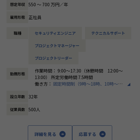
す。
550 〜 700 万円／年
想定年収
各メンバーの得意分野を組み合わせ、チームワークを重視し
てゼロトラスト事業を推進しています。
正社員
雇用形態
本求人で採用する方には、テクニカルサポートやSI案件のメ
職種
セキュリティエンジニア
テクニカルサポート
ンバー参画を通じて、エンジニアとしてのスキルアップを目
指していただきます。
プロジェクトマネージャー
エンジニアとしての高いスキルに加えて、チャレンジ精神、
未経験分野にも積極的に取り組む情熱がある方を募集してい
プロジェクトリーダー
ます。
作業時間： 9:00～17:30（休憩時間 12:00～
面接においては業務内容におけるマッチングとご自身が目指
勤務形態
13:00） 所定労働時間 7.5時間
される方向性を確認し、適切なチームへのアサインを検討し
働き方：
固定時間制（9時～18時、10時～19
ます。
時など）
採用後は、入社研修の後、下記のチームへの配属となり、業
32年
設立年数
時間外労働の有無： 有（月平均20時間）
務をお任せいたします。
休憩時間： 60分
・テクニカルサポートチーム
500人
従業員数
成長意欲が高ければ高いほど、適切に成長支援する機会(案
件)を用意します。
■メンバー構成
詳細を見る
応募する
2022年に新設されたばかりで、様々なバックグラウンドをも