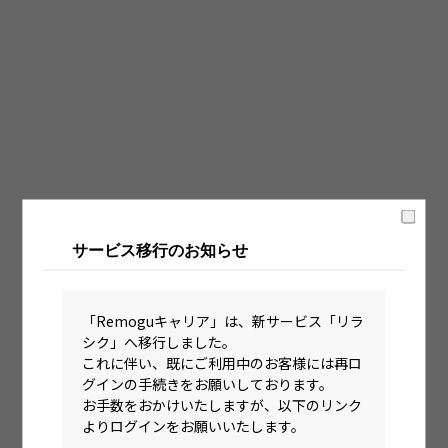
固定時間制（9時～18時、10時～19時など）
フレックス制（コアタイムあり）
フルフレックス制
裁量労働制
語学・国籍から探す
英語力必須
サービス移行のお知らせ
英語力尚可（英語活用環境あり）
外国籍の方OK
「Remoguキャリア」は、新サービス「リラ
シク」へ移行しました。
これに伴い、既にご利用中のお客様には再ロ
グインの手続きをお願いしております。
お手数をおかけいたしますが、以下のリンク
よりログインをお願いいたします。