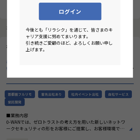
クリア
検索
ログイン
3987件中 1件～10件
今後とも「リラシク」を通じて、皆さまのキ
ャリア支援に努めてまいります。
引き続きご愛顧のほど、よろしくお願い申し
株式会社エーピーコミュニケーションズ
上げます。
【基本リモート/首都圏在住/テクニカルサポート・リーダー候
補】ITインフラ領域に特化し、クラウド・自動化・AIなど先端技
術を積極的に取り入れ、SIer業界の常識を変える企業！
のリモー
トワーク求人
首都圏フルリモ
客先出社あり
社内イベント出社
自社サービス
受託開発
■業務内容
0-WANでは、ゼロトラストの考え方を用いた新しいネットワ
ークセキュリティの形をお客様にご提案し、お客様環境でゼ
ロトラストを実現するためのさまざまな支援を行っていま