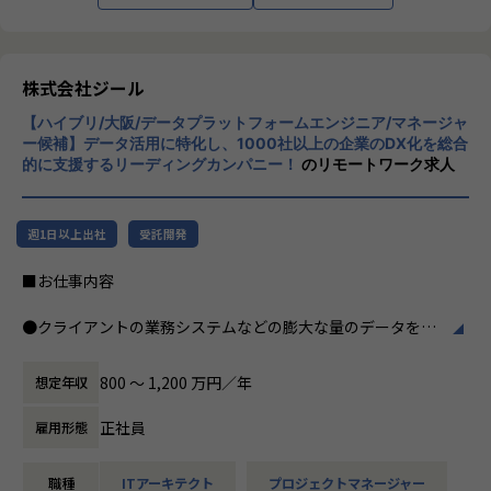
つ幅広い世代が集まった多様性の高いチームです。
※男女比 3:1 とバランスの取れたチーム構成
インフラエンジニア：13名
株式会社ジール
セキュリティエンジニア：2名
開発：1名
【ハイブリ/大阪/データプラットフォームエンジニア/マネージャ
セールス&マーケティング：4名
ー候補】データ活用に特化し、1000社以上の企業のDX化を総合
営業事務：1名
的に支援するリーディングカンパニー！
のリモートワーク求人
■期待する解決したい課題
売り上げが順調に伸び、案件が増えていく中で、テクニカル
週1日以上出社
受託開発
サポートチームのとりまとめ役として活躍していただける方
が不足しております。
■お仕事内容
案件数が伸びていく中でPM/PLとして品質の高い案件遂行と
チームメンバーを牽引いただく仲間を探しています。
●クライアントの業務システムなどの膨大な量のデータを蓄
積・加工・分析し、経営層の意思決定に活用する BI(Busines
■想定されるキャリアパス
s Intelligence)と呼ばれるシステムの導入から実行支援まで
800 〜 1,200 万円／年
想定年収
チーム配属後は数ヶ月程度チームのリーダーとしてテクニカ
を行っています。またクラウドを含むデータ基盤全体のDX構
ルサポート業務を牽引頂きつつ、
想から実施します。
正社員
雇用形態
チームメンバーの様子や配属後の状況を見ながら最終的には
管理職(テクニカルサポートチームのマネージャー)としてチ
●クライアントの要望に沿ったBIツールの企画、設計、実装
ームを牽引いただきます。
職種
ITアーキテクト
プロジェクトマネージャー
まで、プロジェクトに一気通貫で関わって頂きます。