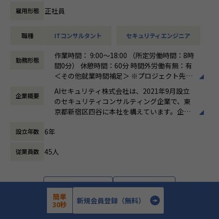
を組み込む設計・運用
支援
正社員
雇用形態
・セキュリティガバナンス構築の経験：全社統制の設計、IS
・検知ルール・運用プロセスの高度化、チューニング方針の
MS／SOC2 等の認証対応も視野に
策定と品質管理
・オブザーバビリティ基盤の設計力：監視・ログ・パフォー
職種
ITコンサルタント
セキュリティエンジニア
・ユニット（チーム）のマネジメント、メンバー育成、デリ
マンス／コスト最適化の実装
バリー品質の担保
作業時間： 9:00～18:00 （所定労働時間：8時
・技術リード・標準化・育成のマネジメントスキル：チーム
・顧客への提案活動、経営層・部門責任者への報告・折衝
勤務形態
間0分） 休憩時間：60分 時間外労働有無：有
を率いる経験
・ベンダーアライアンス（CrowdStrike）を活かした提案・
＜その他就業時間補足＞ ※プロジェクト先に
ソリューション開発
よる。 ※シニアコンサルタント以上は専門業
▼業務内容
・（Senior Manager）複数プロジェクトの同時統括、案件
AIセキュリティ株式会社は、2021年9月設立
企業概要
務型裁量労働制（みなし労働時間8時間）の
オープングループ全体のプロダクトを横断し、以下の領域を
創出・事業推進のリード
のセキュリティコンサルティング企業で、東
場合、時間外労働なし
担当いただきます。
・（Director）EDR／エンドポイント領域全体の事業・売上
京都新宿区四谷に本社を構えています。企業
働き方：
裁量労働制
責任、組織拡大と対外的なブランド構築のリード
理念として「攻め」と「守り」の両立を掲
時間外労働の有無： 有（月平均0時間～30時
クラウドインフラ
6年
設立年数
げ、企業の持続的な成長と価値向上を支援す
間）
・Google Cloud への移行対応の推進
る総合型ファームです。主な事業は、IT戦略
休憩時間： 60分
・GCP / AWS を中心としたインフラの設計・構築・運用
■このポジションの魅力
45人
従業員数
コンサルティング、サイバーセキュリティコ
・IaC による構築のコード化および自動化の促進
エンドポイント（PC・サーバー）を守る最後の砦、EDR領域
ンサルティング、AI Securityコンサルティン
のリーダーポジションです。
グ、ゼロトラスト環境の構築・運用支援、セ
セキュリティ
当社がベンダーアライアンスを結ぶCrowdStrikeを中核に、
キュリティ顧問サービス、人材紹介・採用支
・各プロダクトの脆弱性対応、セキュリティ診断、対策の実
詳細を見る
応募する
導入・構築から運用設計、
援などです。AI活用の拡大に伴うセキュリテ
簡単
行
新規会員登録（無料）
インシデント対応体制の構築までを一気通貫で担っていただ
ィリスクへの対応を強みとし、リスク管理か
30秒
・全社横断的なセキュリティ統制およびガバナンスの設計と
きます。
ら組織体制構築、人材確保まで幅広く支援し