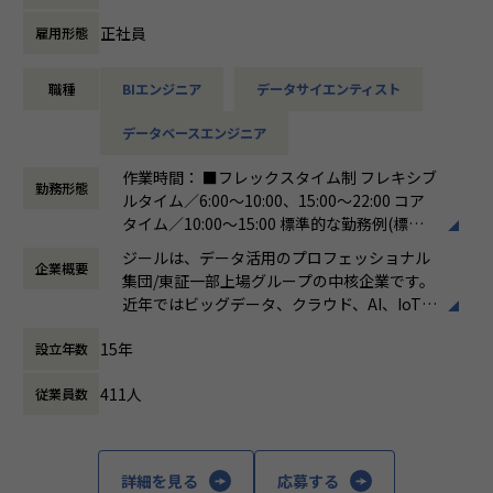
ています。
ける会社が「100年企業」であると信じてい
ます。お客様に対する長期的な貢献を果たす
正社員
雇用形態
【詳細】
ことに最大の意義をもって事業活動に取り組
●クライアントの要望に沿ったデータプラットフォームの企
んで参ります。
職種
BIエンジニア
データサイエンティスト
画、設計、実装まで、プロジェクトに一気通貫で関わってい
ただきます。
データベースエンジニア
●主に要件定義からテストまでお任せします。開発だけでな
く、DB、インフラ、プロジェクト管理、
作業時間： ■フレックスタイム制 フレキシブ
エンドユーザーとのコミュニケーション能力など、幅広い経
勤務形態
ルタイム／6:00～10:00、15:00～22:00 コア
験に基づくスキルアップ・キャリアアップが可能な環境で
タイム／10:00～15:00 標準的な勤務例(標準
す。
労働時間)／9:00～18:00
●エンドユーザー様と直接やり取りをする立場であり、要件
ジールは、データ活用のプロフェッショナル
企業概要
働き方：
フレックス制（コアタイムあり）
定義など上流工程に携われます。
集団/東証一部上場グループの中核企業です。
時間外労働の有無： 有（月平均19時間）
近年ではビッグデータ、クラウド、AI、IoTを
休憩時間： 60分
活用した事例も増加し、顧客のDX推進を支援
■募集背景
15年
設立年数
する立場にスコープを拡張しています。
データプラットフォーム導入・構築の引き合い増加に対応す
るための増員です。
411人
従業員数
顧客の大半は大手企業となっており、30年以
上データ活用領域に特化してきたナレッジ/市
【業務の変更の範囲】
場からの信頼が強固な経営基盤を支えていま
会社の規定に準ずる
す。
詳細を見る
応募する