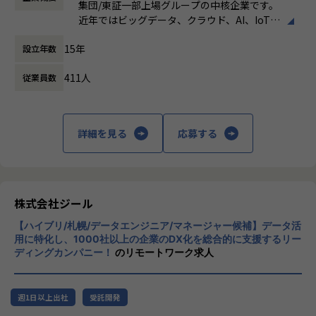
定義など上流工程に携われます。
集団/東証一部上場グループの中核企業です。
時間外労働の有無： 有（月平均19時間）
◎ワークライフバランス
近年ではビッグデータ、クラウド、AI、IoTを
休憩時間： 60分
・平均残業時間は20h/月、案件によっては夜間作業などによ
【業務の変更の範囲】
活用した事例も増加し、顧客のDX推進を支援
り残業時間が多くなる場合もあります。深夜帯には加算があ
適正に応じて、会社の指示する業務への異動を命じることが
15年
設立年数
する立場にスコープを拡張しています。
ります。
ある
・コミュニケーションは主にSlackにて行い、必要に応じて
411人
従業員数
顧客の大半は大手企業となっており、30年以
オンラインミーティングを行います。
上データ活用領域に特化してきたナレッジ/市
場からの信頼が強固な経営基盤を支えていま
◎募集部門の紹介
す。
ゼロトラスト事業の拡大～立ち上げから1年とこれからの挑
詳細を見る
応募する
戦～
■Mission：専門性と技術力、高度な分析ノ
ゼロトラスト分野で活躍するエンジニアへ ― 0-WANで挑戦
ウハウの提供
しよう
多様な企業活動の情報の価値転換というニー
ズに応えるため、私たちは「プロフェッショ
株式会社ジール
◎募集背景
ナルサービスの大衆化」をミッションとして
現在案件数も増加傾向にあり、チームメンバーの増員へ向け
【ハイブリ/札幌/データエンジニア/マネージャー候補】データ活
掲げております。高い専門性を持った技術
て一緒に働く仲間を募集しております。
用に特化し、1000社以上の企業のDX化を総合的に支援するリー
力、深い経験から得られた多様性のある高度
特にゼロトラストセキュリティに特化した事業に取り組んで
ディングカンパニー！
のリモートワーク求人
な分析力をハイクオリティ＆ローコストで提
いますので、自らの価値を高めたいネットワークエンジニア
供することで、企業の競争優位確保に貢献す
には、市場価値を高められる経験が可能です。また案件数が
ることを私たちは使命としております。
豊富なため、ゼロトラストセキュリティ案件のPM/PL経験も
週1日以上出社
受託開発
養う事が可能です。
■Vision：100年企業の創造