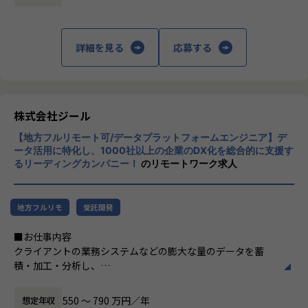
定義など上流工程に携われます。
上データ活用領域に特化してきたナレッジ/市
場からの信頼が強固な経営基盤を支えていま
【ポジションの魅力】
す。
詳細を見る
応募する
●北海道拠点でも顧客は東京本社と同様で、大手企業を中心
とした企業様のデータやDX推進に触れる機会も多く、東京で
■Mission：専門性と技術力、高度な分析ノ
はない環境でも、エンジニアとしても最先端の案件に関わり
ウハウの提供
ながらご経験を積んでいただけます。徐々に北海道エリアで
多様な企業活動の情報の価値転換というニー
の顧客開拓をはじめDX浸透に貢献いただきます。
ズに応えるため、私たちは「プロフェッショ
株式会社ジール
ナルサービスの大衆化」をミッションとして
【募集背景】
【地方フルリモート可/データプラットフォームエンジニア】デ
掲げております。高い専門性を持った技術
ジールの成長拡大、そして市場の成長性にこたえるための採
ータ活用に特化し、1000社以上の企業のDX化を総合的に支援す
力、深い経験から得られた多様性のある高度
るリーディングカンパニー！
のリモートワーク求人
用になります。働く地域を理由とした就業の制限をなくし、
な分析力をハイクオリティ＆ローコストで提
ジールにてご活躍いただける方を増員したいとう想いから、
供することで、企業の競争優位確保に貢献す
札幌オフィスを設立しました。新しい組織の立ち上げに関わ
ることを私たちは使命としております。
りつつ、大手企業のデータプラットフォーム案件の中核とな
地方フルリモ
受託開発
るメンバーを募集しています。
■Vision：100年企業の創造
■お仕事内容
私たちはビジョンとして「100年企業の創
クライアントの業務システムなどの膨大な量のデータを蓄
【業務の変更の範囲】
造」を掲げて、理想企業の創造に向け、「社
積・加工・分析し、
適正に応じて、会社の指示する業務への異動を命じることが
員全員が燃える会社」を目指しています。理
経営層の意思決定に活用する BI(Business Intelligence）を
ある
想企業とは「他者貢献」を通して誰よりも発
含むデータプラットフォームの導入から実行支援までを行っ
展する企業です。そして、社員全員が燃え続
550 〜 790 万円／年
想定年収