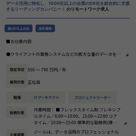
・テクニカルサポートチーム
データ活用に特化し、1000社以上の企業のDX化を総合的に支援
力、深い経験から得られた多様性のある高度
するリーディングカンパニー！
のリモートワーク求人
な分析力をハイクオリティ＆ローコストで提
◎カルチャー
供することで、企業の競争優位確保に貢献す
・2022年に新規に立ち上げたプロジェクトです
ることを私たちは使命としております。
・組織拡大へ向けてチーム化を進めています
週1日以上出社
受託開発
・幅広い年齢層や男女問わずエンジニアが活躍しており、フ
■Vision：100年企業の創造
ラットで多様性のあるチームです。
■お仕事内容
私たちはビジョンとして「100年企業の創
・Zscaler、CrowdStrike、Oktaのリセラーパートナーのた
造」を掲げて、理想企業の創造に向け、「社
め、学習トレーニングや検証環境が充実しており、技術スキ
●クライアントの業務システムなどの膨大な量のデータを蓄
員全員が燃える会社」を目指しています。理
ルを身に付けたい学習意欲の高い方は知識をつけやすい環境
積・加工・分析し、経営層の意思決定に活用する BI(Busines
想企業とは「他者貢献」を通して誰よりも発
です。
s Intelligence)を含むデータプラットフォームの導入から実
展する企業です。そして、社員全員が燃え続
550 〜 790 万円／年
想定年収
行支援までを行っています。
ける会社が「100年企業」であると信じてい
◎業務環境
ます。お客様に対する長期的な貢献を果たす
正社員
雇用形態
・自宅からのリモートワークが中心ですが、アサイン案件次
●クライアントの要望に沿ったデータプラットフォームの企
ことに最大の意義をもって事業活動に取り組
第では打合せや提案活動による客先訪問、作業フェーズでは
画、設計、実装まで、プロジェクトに一気通貫で関わって頂
んで参ります。
データーセンターやお客様拠点での夜間作業が発生する場合
職種
ITアーキテクト
プロジェクトリーダー
きます。
があります。
●主に要件定義からテストまでお任せします。開発だけでな
作業時間： ■フレックスタイム制 フレキシブ
・お客様環境とは別に、0-WAN独自の検証環境もあり、必要
く、DB、インフラ、プロジェクト管理、エンドユーザーと
勤務形態
ルタイム／6:00～10:00、15:00～22:00 コア
に応じて利用することが出来ます。
のコミュニケーション能力など、幅広い経験に基づくスキル
タイム／10:00～15:00 標準的な勤務例(標準
・チームメンバーのバックグラウンドを活かして、多様な視
アップ・キャリアアップが可能な環境です。
労働時間)／9:00～18:00
点から意見を出し、品質を高めています
●エンドユーザー様と直接やり取りをする立場であり、要件
ジールは、データ活用のプロフェッショナル
企業概要
働き方：
フレックス制（コアタイムあり）