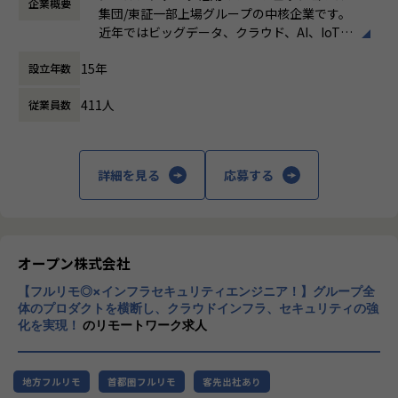
企業概要
働き方：
フレックス制（コアタイムあり）
など）
します。
集団/東証一部上場グループの中核企業です。
時間外労働の有無： 有（月平均19時間）
営業・データエンジニア・コンサルタントと密に連携しなが
近年ではビッグデータ、クラウド、AI、IoTを
休憩時間： 60分
※DOMOとは※
ら、顧客とのリレーション深化と継続的な案件創出を推進す
活用した事例も増加し、顧客のDX推進を支援
・クラウド型BIプラットフォーム。データの収集から蓄積、
ることがミッションです。
15年
設立年数
する立場にスコープを拡張しています。
可視化までオールインワンの製品
特にプラチナカスタマーに対しては、アカウント単位での戦
・BuzzというコミュケーションツールやAppsというライト
略立案・実行をリードします。
411人
従業員数
顧客の大半は大手企業となっており、30年以
バック機能など、様々な機能も有している。
上データ活用領域に特化してきたナレッジ/市
【業務の変更の範囲】
場からの信頼が強固な経営基盤を支えていま
【組織の特徴・魅力】
会社の規定に準ずる
す。
詳細を見る
応募する
・「真のデータドリブンコンサルティング」を体現すべく、
お客様の真のパートナーになることを目標としています。
■Mission：専門性と技術力、高度な分析ノ
・業務では、お客様のデータ活用を促進させることを目的
ウハウの提供
に、特定のツールに依存せず、課題に応じた柔軟なデータ活
多様な企業活動の情報の価値転換というニー
用支援サービスを提供しています。
ズに応えるため、私たちは「プロフェッショ
オープン株式会社
・プロジェクトベースではなく、お客様ベースで仕事をして
ナルサービスの大衆化」をミッションとして
いくため、よりお客様に深く入り込み「伴走型支援」として
【フルリモ◎×インフラセキュリティエンジニア！】グループ全
掲げております。高い専門性を持った技術
お客様のデータ活用を促進させることができる点が醍醐味で
体のプロダクトを横断し、クラウドインフラ、セキュリティの強
力、深い経験から得られた多様性のある高度
化を実現！
のリモートワーク求人
す。
な分析力をハイクオリティ＆ローコストで提
供することで、企業の競争優位確保に貢献す
【業務の変更の範囲】
ることを私たちは使命としております。
適正に応じて、会社の指示する業務への異動を命じることが
地方フルリモ
首都圏フルリモ
客先出社あり