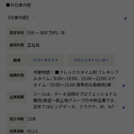
常に最新の情報をキャッチアップし、学習意欲が高く、積極
■お仕事内容
私たちはビジョンとして「100年企業の創
的に案件へチャレンジする人におすすめです。
造」を掲げて、理想企業の創造に向け、「社
【仕事内容】
員全員が燃える会社」を目指しています。理
【業務の変更の範囲】
日本企業のデジタルトランスフォーメーションの実現に貢献
想企業とは「他者貢献」を通して誰よりも発
会社の定める範囲
するため、ビックデータの活用支援を行います。データ蓄
展する企業です。そして、社員全員が燃え続
550 〜 800 万円／年
想定年収
積・加工・分析し、経営層の意思決定に活用する BI(Busines
ける会社が「100年企業」であると信じてい
s Intelligence）やAzure、AWS、GCPなどのクラウド、AI、
ます。お客様に対する長期的な貢献を果たす
正社員
雇用形態
機械学習などを含むデータプラットフォームの導入から実行
ことに最大の意義をもって事業活動に取り組
支援までを行っています。ご入社後は、新設された札幌オフ
んで参ります。
職種
ITアーキテクト
プロジェクトリーダー
ィスにて事業、そして組織拡大に貢献いただきたいと考えて
おります。
作業時間： ■フレックスタイム制 フレキシブ
勤務形態
ルタイム／6:00～10:00、15:00～22:00 コア
●直案件が多く、エンドユーザー様とのやり取りも多く発生
タイム／10:00～15:00 標準的な勤務例(標準
します。クライアントの要望に沿ったデータプラットフォー
労働時間)／9:00～18:00
ムの企画、設計、実装まで、プロジェクトに一気通貫で関わ
ジールは、データ活用のプロフェッショナル
企業概要
働き方：
フレックス制（コアタイムあり）
って頂きます。
集団/東証一部上場グループの中核企業です。
時間外労働の有無： 有（月平均19時間）
●主に要件定義からテストまでお任せします。開発だけでな
近年ではビッグデータ、クラウド、AI、IoTを
休憩時間： 60分
く、DB、インフラ、プロジェクト管理、エンドユーザーと
活用した事例も増加し、顧客のDX推進を支援
のコミュニケーション能力など、幅広い経験に基づくスキル
15年
設立年数
する立場にスコープを拡張しています。
アップ・キャリアアップが可能な環境です。
●エンドユーザー様と直接やり取りをする立場であり、要件
411人
従業員数
顧客の大半は大手企業となっており、30年以