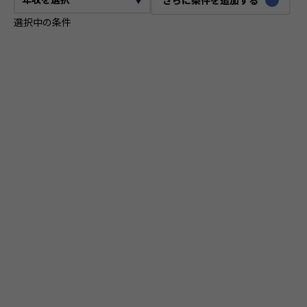
選択中の条件
CTO
VPoE
テックリード
ITコンサルタント
ITアーキテクト
プロジェクトマネージャー
プロダクトマネージャー
スクラムマスター