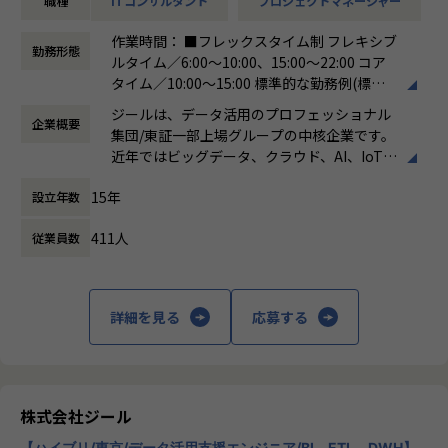
職種
ITコンサルタント
プロジェクトマネージャー
-ステアリングコミッティの設計・運営（経営層との合意
形成）
作業時間： ■フレックスタイム制 フレキシブ
-顧客との関係構築およびリレーション強化
勤務形態
ルタイム／6:00～10:00、15:00～22:00 コア
-社内外ステークホルダーとの調整・ファシリテーション
タイム／10:00～15:00 標準的な勤務例(標準
※データ領域については、専門的な開発スキルは必須では
労働時間)／9:00～18:00
なく、顧客折衝の場においてコミュニケーションが取れるレ
ジールは、データ活用のプロフェッショナル
企業概要
働き方：
フレックス制（コアタイムあり）
ベルで問題ありません。
集団/東証一部上場グループの中核企業です。
時間外労働の有無： 有（月平均19時間）
近年ではビッグデータ、クラウド、AI、IoTを
休憩時間： 60分
活用した事例も増加し、顧客のDX推進を支援
■担当頂きたいミッション
15年
設立年数
する立場にスコープを拡張しています。
・顧客と共に中長期のロードマップを策定し、新たなビジネ
ス機会を創出する
411人
従業員数
顧客の大半は大手企業となっており、30年以
・プラチナカスタマー（年間売上1億円以上）のアカウントP
上データ活用領域に特化してきたナレッジ/市
Mを担当
場からの信頼が強固な経営基盤を支えていま
・アカウントプランを策定し、営業と連携して提案〜受注ま
す。
詳細を見る
応募する
でをリード
・ステアリングコミッティを通じた意思決定支援・関係強化
■Mission：専門性と技術力、高度な分析ノ
ウハウの提供
多様な企業活動の情報の価値転換というニー
■このポジションの魅力
ズに応えるため、私たちは「プロフェッショ
株式会社ジール
・顧客と「共に事業を創る」経験ができる
ナルサービスの大衆化」をミッションとして
-単発案件ではなく、中長期視点で顧客のビジネス成長に
【ハイブリ/東京/データ活用支援エンジニア/BI、ETL、DWH】