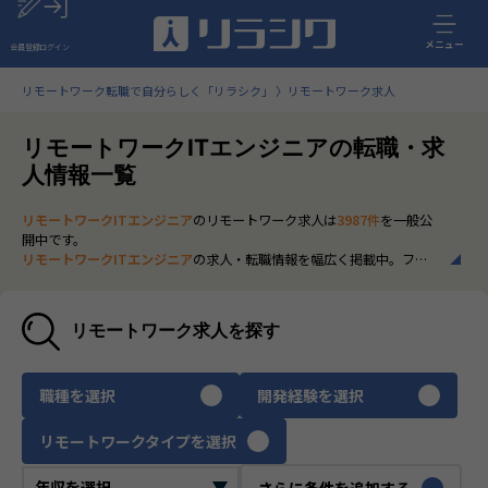
メニュー
会員登録
ログイン
リモートワーク転職で自分らしく「リラシク」
リモートワーク求人
リモートワークITエンジニアの転職・求
人情報一覧
リモートワークITエンジニア
のリモートワーク求人は
3987件
を一般公
開中です。
リモートワークITエンジニア
の求人・転職情報を幅広く掲載中。フル
リモートから一部在宅勤務まで、全国の正社員ポジションを多数ご紹
介。最新の市場動向やキャリア形成に役立つ情報もあわせてチェック
できます。
リモートワーク求人を探す
いち早く、多くの選択肢から
リモートワークITエンジニア
のリモート
ワーク求人を選びたい方は、30秒で完結する無料の
会員登録
へお進み
ください。
職種を選択
開発経験を選択
リモートワークタイプを選択
さらに条件を追加する