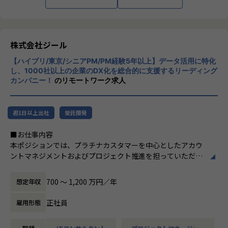
■Mission：専門性と技術力、高度な分析ノ
ウハウの提供
多様な企業活動の情報の価値転換というニー
ズに応えるため、私たちは「プロフェッショ
株式会社ジール
ナルサービスの大衆化」をミッションとして
【ハイブリ/東京/シニアPM/PM経験5年以上】データ活用に特化
掲げております。高い専門性を持った技術
し、1000社以上の企業のDX化を総合的に支援するリーディング
力、深い経験から得られた多様性のある高度
カンパニー！
のリモートワーク求人
な分析力をハイクオリティ＆ローコストで提
供することで、企業の競争優位確保に貢献す
ることを私たちは使命としております。
週1日以上出社
受託開発
■Vision：100年企業の創造
■お仕事内容
私たちはビジョンとして「100年企業の創
本ポジションでは、プラチナカスタマーを中心としたアカウ
造」を掲げて、理想企業の創造に向け、「社
ントマネジメントおよびプロジェクト推進を担っていただき
員全員が燃える会社」を目指しています。理
ます。
想企業とは「他者貢献」を通して誰よりも発
-担当顧客に対するアカウントプランの策定・実行
展する企業です。そして、社員全員が燃え続
700 〜 1,200 万円／年
想定年収
-顧客の経営・事業課題を踏まえた中長期ロードマップの
ける会社が「100年企業」であると信じてい
共同策定
ます。お客様に対する長期的な貢献を果たす
正社員
雇用形態
-営業部門と連携した提案活動および受注に向けたアクシ
ことに最大の意義をもって事業活動に取り組
ョン推進
んで参ります。