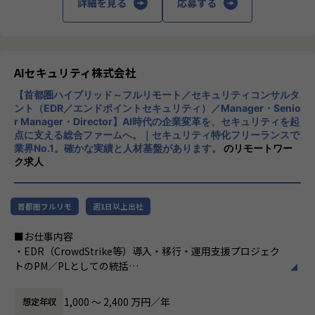
詳細を見る
応募する
特定プロダクトの運用担当ではなく、オープングループ全体
のインフラ・セキュリティ・監視の標準を自ら定義していく
ポジションです。
複数プロダクトを横断するからこそ、技術選定や仕組みづく
りの裁量と影響範囲が大きいことが特徴です。
AIセキュリティ株式会社
【首都圏ハイブリッド～フルリモート／セキュリティコンサルタ
■0→1フェーズの面白さ
ント（EDR／エンドポイントセキュリティ）／Manager・Senio
セキュリティガバナンス、監視・オブザーバビリティ基盤、I
r Manager・Director】AI時代の企業変革を、セキュリティを起
aC による自動化など、これから整備していくテーマが揃って
点に支える総合ファームへ。｜セキュリティ特化フリーランスで
います。既存の仕組みを維持するのではなく、自分の手で土
業界No.1。確かな実績と人材基盤があります。
のリモートワー
台を作り上げる経験ができます。
ク求人
■マネジメントへのキャリアパス
リーダー候補として、技術方針の策定・標準化・メンバー育
首都圏フルリモ
週1日以上出社
成にも携わります。スペシャリストとマネジメントの両方の
道が拓けるポジションです。
■お仕事内容
・EDR（CrowdStrike等）導入・移行・運用支援プロジェク
■身に付く・期待する、知識・スキル・能力
トのPM／PLとしての統括
・マルチプロダクト／マルチクラウドの設計力：単一環境に
・顧客のエンドポイントセキュリティ方針・アーキテクチャ
とどまらない、横断的なアーキテクチャ設計の視座
の構想策定、設計のリード
1,000 〜 2,400 万円／年
想定年収
・DevSecOps／シフトレフトの実践 ：CI/CDにセキュリティ
・SOC／MDR運用設計、インシデント対応（IR）体制構築の