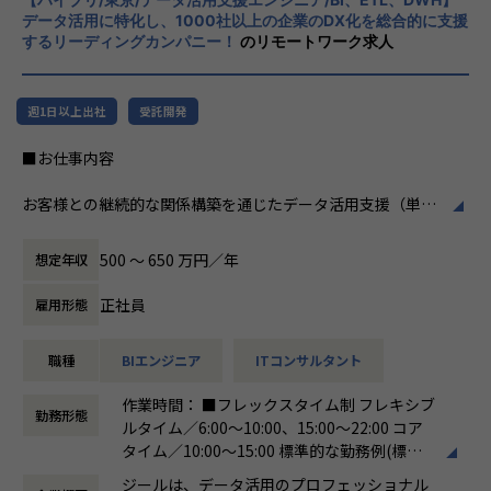
掲げております。高い専門性を持った技術
関与できます。
データ活用に特化し、1000社以上の企業のDX化を総合的に支援
力、深い経験から得られた多様性のある高度
するリーディングカンパニー！
のリモートワーク求人
・大手企業の意思決定層と直接対峙できる
な分析力をハイクオリティ＆ローコストで提
-ステアリングコミッティ等を通じ、経営層との議論・合
供することで、企業の競争優位確保に貢献す
意形成をリードします。
ることを私たちは使命としております。
・裁量の大きいアカウント経営に近い役割
週1日以上出社
受託開発
-アカウントプラン策定から案件創出・実行まで一気通貫
■Vision：100年企業の創造
■お仕事内容
で関われます。
私たちはビジョンとして「100年企業の創
・技術に縛られず価値創出に集中できる
造」を掲げて、理想企業の創造に向け、「社
お客様との継続的な関係構築を通じたデータ活用支援（単発
-データ領域の専門開発は不要。PM・ビジネス視点を活か
員全員が燃える会社」を目指しています。理
プロジェクトではなく伴走型支援）をしていただきます。
せる環境です。
想企業とは「他者貢献」を通して誰よりも発
具体的な業務内容は以下のとおりです。
・セカンドキャリアとしてのフィット
展する企業です。そして、社員全員が燃え続
500 〜 650 万円／年
想定年収
-ラインマネジメント経験を活かしつつ、再び顧客最前線で
ける会社が「100年企業」であると信じてい
●顧客の業務理解を深め、課題に対するデータ活用の提案・
価値発揮が可能です。
ます。お客様に対する長期的な貢献を果たす
正社員
雇用形態
実行
ことに最大の意義をもって事業活動に取り組
●DOMO（※）を利用したお客様への伴走型データ活用支援
んで参ります。
職種
BIエンジニア
ITコンサルタント
●DOMOを含む、データ統合基盤に関わる各種製品・サービ
■組織紹介（アカウントマネジメント室について）
スを用いた、データ基盤構築（データ収集、加工、蓄積）や
アカウントマネジメント室は、当社の主要顧客（エンタープ
作業時間： ■フレックスタイム制 フレキシブ
画面（ダッシュボードやレポート、帳票など）作成
ライズ企業）に対して、中長期的なビジネス価値創出を担う
勤務形態
ルタイム／6:00～10:00、15:00～22:00 コア
●PowerPoint等を用いた提案資料の作成とプレゼンテーシ
組織です。
タイム／10:00～15:00 標準的な勤務例(標準
ョン
単なるプロジェクト遂行に留まらず、顧客の経営・事業課題
労働時間)／9:00～18:00
●ベンダーとのアライアンス活動（資格取得やイベント参加
に深く入り込み、「共に事業を創るパートナー」として伴走
ジールは、データ活用のプロフェッショナル