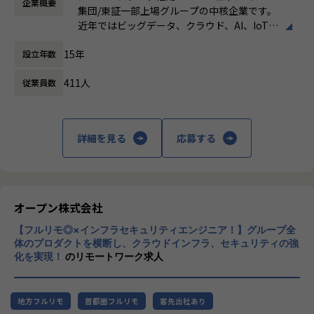
企業概要
働き方：
フレックス制（コアタイムあり）
など）
します。
集団/東証一部上場グループの中核企業です。
時間外労働の有無： 有（月平均19時間）
営業・データエンジニア・コンサルタントと密に連携しなが
近年ではビッグデータ、クラウド、AI、IoTを
休憩時間： 60分
※DOMOとは※
ら、顧客とのリレーション深化と継続的な案件創出を推進す
活用した事例も増加し、顧客のDX推進を支援
・クラウド型BIプラットフォーム。データの収集から蓄積、
ることがミッションです。
15年
設立年数
する立場にスコープを拡張しています。
可視化までオールインワンの製品
特にプラチナカスタマーに対しては、アカウント単位での戦
・BuzzというコミュケーションツールやAppsというライト
略立案・実行をリードします。
411人
従業員数
顧客の大半は大手企業となっており、30年以
バック機能など、様々な機能も有している。
上データ活用領域に特化してきたナレッジ/市
【業務の変更の範囲】
場からの信頼が強固な経営基盤を支えていま
【組織の特徴・魅力】
会社の規定に準ずる
す。
詳細を見る
応募する
・「真のデータドリブンコンサルティング」を体現すべく、
お客様の真のパートナーになることを目標としています。
■Mission：専門性と技術力、高度な分析ノ
・業務では、お客様のデータ活用を促進させることを目的
ウハウの提供
に、特定のツールに依存せず、課題に応じた柔軟なデータ活
多様な企業活動の情報の価値転換というニー
用支援サービスを提供しています。
ズに応えるため、私たちは「プロフェッショ
オープン株式会社
・プロジェクトベースではなく、お客様ベースで仕事をして
ナルサービスの大衆化」をミッションとして
いくため、よりお客様に深く入り込み「伴走型支援」として
【フルリモ◎×インフラセキュリティエンジニア！】グループ全
掲げております。高い専門性を持った技術
お客様のデータ活用を促進させることができる点が醍醐味で
体のプロダクトを横断し、クラウドインフラ、セキュリティの強
力、深い経験から得られた多様性のある高度
化を実現！
のリモートワーク求人
す。
な分析力をハイクオリティ＆ローコストで提
供することで、企業の競争優位確保に貢献す
【業務の変更の範囲】
ることを私たちは使命としております。
適正に応じて、会社の指示する業務への異動を命じることが
地方フルリモ
首都圏フルリモ
客先出社あり