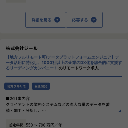
定義など上流工程に携われます。
上データ活用領域に特化してきたナレッジ/市
場からの信頼が強固な経営基盤を支えていま
【ポジションの魅力】
す。
詳細を見る
応募する
●北海道拠点でも顧客は東京本社と同様で、大手企業を中心
とした企業様のデータやDX推進に触れる機会も多く、東京で
■Mission：専門性と技術力、高度な分析ノ
はない環境でも、エンジニアとしても最先端の案件に関わり
ウハウの提供
ながらご経験を積んでいただけます。徐々に北海道エリアで
多様な企業活動の情報の価値転換というニー
の顧客開拓をはじめDX浸透に貢献いただきます。
ズに応えるため、私たちは「プロフェッショ
株式会社ジール
ナルサービスの大衆化」をミッションとして
【募集背景】
【地方フルリモート可/データプラットフォームエンジニア】デ
掲げております。高い専門性を持った技術
ジールの成長拡大、そして市場の成長性にこたえるための採
ータ活用に特化し、1000社以上の企業のDX化を総合的に支援す
力、深い経験から得られた多様性のある高度
るリーディングカンパニー！
のリモートワーク求人
用になります。働く地域を理由とした就業の制限をなくし、
な分析力をハイクオリティ＆ローコストで提
ジールにてご活躍いただける方を増員したいとう想いから、
供することで、企業の競争優位確保に貢献す
札幌オフィスを設立しました。新しい組織の立ち上げに関わ
ることを私たちは使命としております。
りつつ、大手企業のデータプラットフォーム案件の中核とな
地方フルリモ
受託開発
るメンバーを募集しています。
■Vision：100年企業の創造
■お仕事内容
私たちはビジョンとして「100年企業の創
クライアントの業務システムなどの膨大な量のデータを蓄
【業務の変更の範囲】
造」を掲げて、理想企業の創造に向け、「社
積・加工・分析し、
適正に応じて、会社の指示する業務への異動を命じることが
員全員が燃える会社」を目指しています。理
経営層の意思決定に活用する BI(Business Intelligence）を
ある
想企業とは「他者貢献」を通して誰よりも発
含むデータプラットフォームの導入から実行支援までを行っ
展する企業です。そして、社員全員が燃え続
550 〜 790 万円／年
想定年収