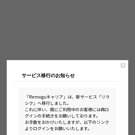
固定時間制（9時～18時、10時～19時など）
フレックス制（コアタイムあり）
フルフレックス制
裁量労働制
語学・国籍から探す
英語力必須
サービス移行のお知らせ
英語力尚可（英語活用環境あり）
外国籍の方OK
「Remoguキャリア」は、新サービス「リラ
シク」へ移行しました。
これに伴い、既にご利用中のお客様には再ロ
グインの手続きをお願いしております。
お手数をおかけいたしますが、以下のリンク
よりログインをお願いいたします。