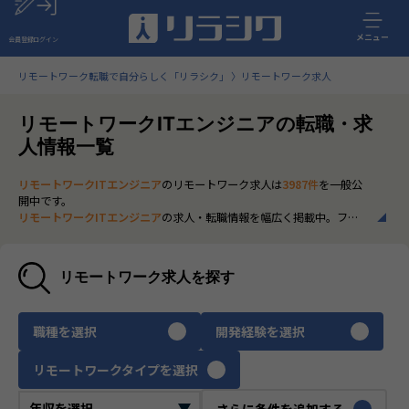
メニュー
会員登録
ログイン
リモートワーク転職で自分らしく「リラシク」
リモートワーク求人
リモートワークITエンジニアの転職・求
人情報一覧
リモートワークITエンジニア
のリモートワーク求人は
3987件
を一般公
開中です。
リモートワークITエンジニア
の求人・転職情報を幅広く掲載中。フル
リモートから一部在宅勤務まで、全国の正社員ポジションを多数ご紹
介。最新の市場動向やキャリア形成に役立つ情報もあわせてチェック
できます。
リモートワーク求人を探す
いち早く、多くの選択肢から
リモートワークITエンジニア
のリモート
ワーク求人を選びたい方は、30秒で完結する無料の
会員登録
へお進み
ください。
職種を選択
開発経験を選択
リモートワークタイプを選択
さらに条件を追加する