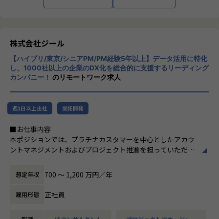
■Mission：専門性と技術力、高度な分析ノ
ウハウの提供
多様な企業活動の情報の価値転換というニー
ズに応えるため、私たちは「プロフェッショ
株式会社ジール
ナルサービスの大衆化」をミッションとして
【ハイブリ/東京/シニアPM/PM経験5年以上】データ活用に特化
掲げております。高い専門性を持った技術
し、1000社以上の企業のDX化を総合的に支援するリーディング
力、深い経験から得られた多様性のある高度
カンパニー！
のリモートワーク求人
な分析力をハイクオリティ＆ローコストで提
供することで、企業の競争優位確保に貢献す
ることを私たちは使命としております。
週1日以上出社
受託開発
■Vision：100年企業の創造
■お仕事内容
私たちはビジョンとして「100年企業の創
本ポジションでは、プラチナカスタマーを中心としたアカウ
造」を掲げて、理想企業の創造に向け、「社
ントマネジメントおよびプロジェクト推進を担っていただき
員全員が燃える会社」を目指しています。理
ます。
想企業とは「他者貢献」を通して誰よりも発
-担当顧客に対するアカウントプランの策定・実行
展する企業です。そして、社員全員が燃え続
700 〜 1,200 万円／年
想定年収
-顧客の経営・事業課題を踏まえた中長期ロードマップの
ける会社が「100年企業」であると信じてい
共同策定
ます。お客様に対する長期的な貢献を果たす
正社員
雇用形態
-営業部門と連携した提案活動および受注に向けたアクシ
ことに最大の意義をもって事業活動に取り組
ョン推進
んで参ります。