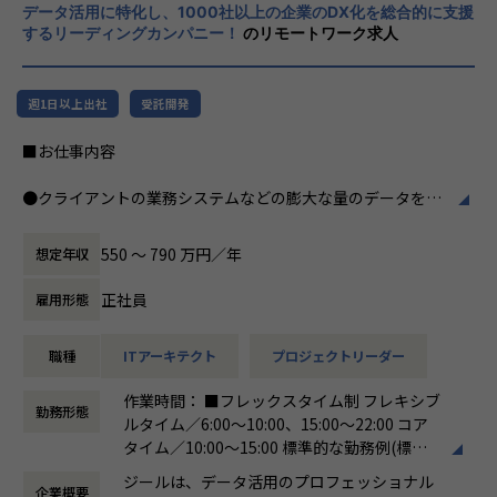
・テクニカルサポートチーム
データ活用に特化し、1000社以上の企業のDX化を総合的に支援
力、深い経験から得られた多様性のある高度
するリーディングカンパニー！
のリモートワーク求人
な分析力をハイクオリティ＆ローコストで提
◎カルチャー
供することで、企業の競争優位確保に貢献す
・2022年に新規に立ち上げたプロジェクトです
ることを私たちは使命としております。
・組織拡大へ向けてチーム化を進めています
週1日以上出社
受託開発
・幅広い年齢層や男女問わずエンジニアが活躍しており、フ
■Vision：100年企業の創造
ラットで多様性のあるチームです。
■お仕事内容
私たちはビジョンとして「100年企業の創
・Zscaler、CrowdStrike、Oktaのリセラーパートナーのた
造」を掲げて、理想企業の創造に向け、「社
め、学習トレーニングや検証環境が充実しており、技術スキ
●クライアントの業務システムなどの膨大な量のデータを蓄
員全員が燃える会社」を目指しています。理
ルを身に付けたい学習意欲の高い方は知識をつけやすい環境
積・加工・分析し、経営層の意思決定に活用する BI(Busines
想企業とは「他者貢献」を通して誰よりも発
です。
s Intelligence)を含むデータプラットフォームの導入から実
展する企業です。そして、社員全員が燃え続
550 〜 790 万円／年
想定年収
行支援までを行っています。
ける会社が「100年企業」であると信じてい
◎業務環境
ます。お客様に対する長期的な貢献を果たす
正社員
雇用形態
・自宅からのリモートワークが中心ですが、アサイン案件次
●クライアントの要望に沿ったデータプラットフォームの企
ことに最大の意義をもって事業活動に取り組
第では打合せや提案活動による客先訪問、作業フェーズでは
画、設計、実装まで、プロジェクトに一気通貫で関わって頂
んで参ります。
データーセンターやお客様拠点での夜間作業が発生する場合
職種
ITアーキテクト
プロジェクトリーダー
きます。
があります。
●主に要件定義からテストまでお任せします。開発だけでな
作業時間： ■フレックスタイム制 フレキシブ
・お客様環境とは別に、0-WAN独自の検証環境もあり、必要
く、DB、インフラ、プロジェクト管理、エンドユーザーと
勤務形態
ルタイム／6:00～10:00、15:00～22:00 コア
に応じて利用することが出来ます。
のコミュニケーション能力など、幅広い経験に基づくスキル
タイム／10:00～15:00 標準的な勤務例(標準
・チームメンバーのバックグラウンドを活かして、多様な視
アップ・キャリアアップが可能な環境です。
労働時間)／9:00～18:00
点から意見を出し、品質を高めています
●エンドユーザー様と直接やり取りをする立場であり、要件
ジールは、データ活用のプロフェッショナル
企業概要
働き方：
フレックス制（コアタイムあり）