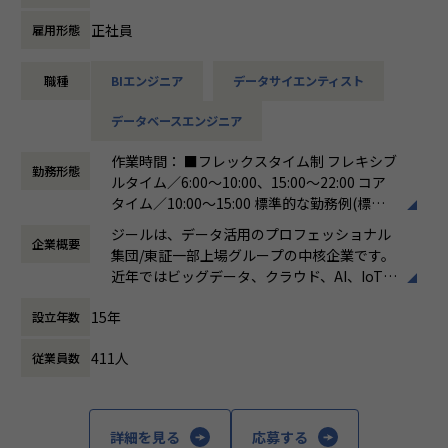
ています。
ける会社が「100年企業」であると信じてい
ます。お客様に対する長期的な貢献を果たす
正社員
雇用形態
【詳細】
ことに最大の意義をもって事業活動に取り組
●クライアントの要望に沿ったデータプラットフォームの企
んで参ります。
職種
BIエンジニア
データサイエンティスト
画、設計、実装まで、プロジェクトに一気通貫で関わってい
ただきます。
データベースエンジニア
●主に要件定義からテストまでお任せします。開発だけでな
く、DB、インフラ、プロジェクト管理、
作業時間： ■フレックスタイム制 フレキシブ
エンドユーザーとのコミュニケーション能力など、幅広い経
勤務形態
ルタイム／6:00～10:00、15:00～22:00 コア
験に基づくスキルアップ・キャリアアップが可能な環境で
タイム／10:00～15:00 標準的な勤務例(標準
す。
労働時間)／9:00～18:00
●エンドユーザー様と直接やり取りをする立場であり、要件
ジールは、データ活用のプロフェッショナル
企業概要
働き方：
フレックス制（コアタイムあり）
定義など上流工程に携われます。
集団/東証一部上場グループの中核企業です。
時間外労働の有無： 有（月平均19時間）
近年ではビッグデータ、クラウド、AI、IoTを
休憩時間： 60分
活用した事例も増加し、顧客のDX推進を支援
■募集背景
15年
設立年数
する立場にスコープを拡張しています。
データプラットフォーム導入・構築の引き合い増加に対応す
るための増員です。
411人
従業員数
顧客の大半は大手企業となっており、30年以
上データ活用領域に特化してきたナレッジ/市
【業務の変更の範囲】
場からの信頼が強固な経営基盤を支えていま
会社の規定に準ずる
す。
詳細を見る
応募する