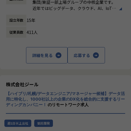
定義など上流工程に携われます。
集団/東証一部上場グループの中核企業です。
時間外労働の有無： 有（月平均19時間）
◎ワークライフバランス
近年ではビッグデータ、クラウド、AI、IoTを
休憩時間： 60分
・平均残業時間は20h/月、案件によっては夜間作業などによ
【業務の変更の範囲】
活用した事例も増加し、顧客のDX推進を支援
り残業時間が多くなる場合もあります。深夜帯には加算があ
適正に応じて、会社の指示する業務への異動を命じることが
15年
設立年数
する立場にスコープを拡張しています。
ります。
ある
・コミュニケーションは主にSlackにて行い、必要に応じて
411人
従業員数
顧客の大半は大手企業となっており、30年以
オンラインミーティングを行います。
上データ活用領域に特化してきたナレッジ/市
場からの信頼が強固な経営基盤を支えていま
◎募集部門の紹介
す。
ゼロトラスト事業の拡大～立ち上げから1年とこれからの挑
詳細を見る
応募する
戦～
■Mission：専門性と技術力、高度な分析ノ
ゼロトラスト分野で活躍するエンジニアへ ― 0-WANで挑戦
ウハウの提供
しよう
多様な企業活動の情報の価値転換というニー
ズに応えるため、私たちは「プロフェッショ
株式会社ジール
◎募集背景
ナルサービスの大衆化」をミッションとして
現在案件数も増加傾向にあり、チームメンバーの増員へ向け
【ハイブリ/札幌/データエンジニア/マネージャー候補】データ活
掲げております。高い専門性を持った技術
て一緒に働く仲間を募集しております。
用に特化し、1000社以上の企業のDX化を総合的に支援するリー
力、深い経験から得られた多様性のある高度
特にゼロトラストセキュリティに特化した事業に取り組んで
ディングカンパニー！
のリモートワーク求人
な分析力をハイクオリティ＆ローコストで提
いますので、自らの価値を高めたいネットワークエンジニア
供することで、企業の競争優位確保に貢献す
には、市場価値を高められる経験が可能です。また案件数が
ることを私たちは使命としております。
豊富なため、ゼロトラストセキュリティ案件のPM/PL経験も
週1日以上出社
受託開発
養う事が可能です。
■Vision：100年企業の創造