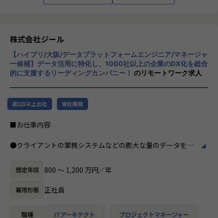
つ幅広い世代が集まった多様性の高いチームです。
※男女比 3:1 とバランスの取れたチーム構成
インフラエンジニア：13名
株式会社ジール
セキュリティエンジニア：2名
開発：1名
【ハイブリ/大阪/データプラットフォームエンジニア/マネージャ
セールス&マーケティング：4名
ー候補】データ活用に特化し、1000社以上の企業のDX化を総合
営業事務：1名
的に支援するリーディングカンパニー！
のリモートワーク求人
■期待する解決したい課題
売り上げが順調に伸び、案件が増えていく中で、テクニカル
週1日以上出社
受託開発
サポートチームのとりまとめ役として活躍していただける方
が不足しております。
■お仕事内容
案件数が伸びていく中でPM/PLとして品質の高い案件遂行と
チームメンバーを牽引いただく仲間を探しています。
●クライアントの業務システムなどの膨大な量のデータを蓄
積・加工・分析し、経営層の意思決定に活用する BI(Busines
■想定されるキャリアパス
s Intelligence)と呼ばれるシステムの導入から実行支援まで
800 〜 1,200 万円／年
想定年収
チーム配属後は数ヶ月程度チームのリーダーとしてテクニカ
を行っています。またクラウドを含むデータ基盤全体のDX構
ルサポート業務を牽引頂きつつ、
想から実施します。
正社員
雇用形態
チームメンバーの様子や配属後の状況を見ながら最終的には
管理職(テクニカルサポートチームのマネージャー)としてチ
●クライアントの要望に沿ったBIツールの企画、設計、実装
ームを牽引いただきます。
職種
ITアーキテクト
プロジェクトマネージャー
まで、プロジェクトに一気通貫で関わって頂きます。