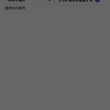
選択中の条件
CTO
VPoE
テックリード
ITコンサルタント
ITアーキテクト
プロジェクトマネージャー
プロダクトマネージャー
スクラムマスター