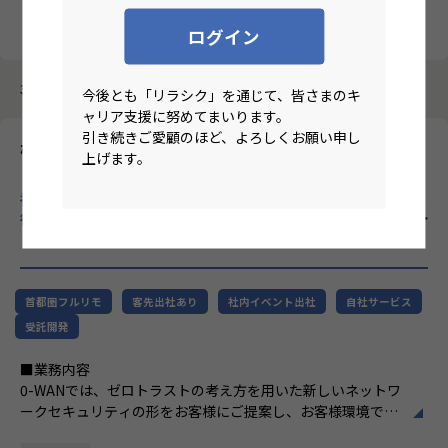
クリア
検索
ログイン
3987件中 1件～10件
今後とも「リラシク」を通じて、皆さまのキ
ャリア支援に努めてまいります。
引き続きご愛顧のほど、よろしくお願い申し
株式会社エーピーコミュニケーションズ
上げます。
【基本リモート/首都圏在住/テクニカルサポート・リーダー候
補】ITインフラ領域に特化し、クラウド・自動化・AIなど先端技
術を積極的に取り入れ、SIer業界の常識を変える企業！
のリモー
トワーク求人
首都圏フルリモ
客先出社あり
社内イベント出社
自社サービス
受託開発
■業務内容
0-WANでは、ゼロトラストの考え方を用いた新しいネットワ
ークセキュリティの形をお客様にご提案し、お客様環境でゼ
ロトラストを実現するためのさまざまな支援を行っていま