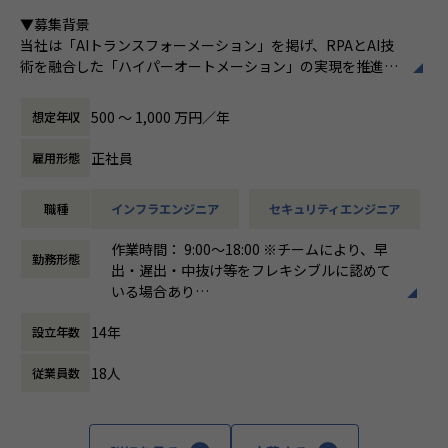
ある
■Vision：100年企業の創造
▼募集背景
私たちはビジョンとして「100年企業の創
当社は「AIトランスフォーメーション」を掲げ、RPAとAI技
造」を掲げて、理想企業の創造に向け、「社
術を融合した「ハイパーオートメーション」の実現を推進し
員全員が燃える会社」を目指しています。理
ています。新規プロダクトが続々と立ち上がる中、それらを
想企業とは「他者貢献」を通して誰よりも発
支えるインフラ基盤・セキュリティ統制・監視体制を全社横
展する企業です。そして、社員全員が燃え続
500 〜 1,000 万円／年
想定年収
断で整備・強化していくフェーズにあります。
ける会社が「100年企業」であると信じてい
現在、一部プロダクトのAWSからGoogle Cloud への移行を
ます。お客様に対する長期的な貢献を果たす
正社員
雇用形態
はじめ、各プロダクトの脆弱性対応やセキュリティガバナン
ことに最大の意義をもって事業活動に取り組
スの確立など、技術面からリードし、全社の基盤をセキュア
んで参ります。
職種
インフラエンジニア
セキュリティエンジニア
かつスケーラブルに進化させる中核メンバーを求めていま
す。
作業時間： 9:00〜18:00 ※チームにより、早
勤務形態
出・遅出・中抜け等をフレキシブルに認めて
▼求める人物像
いる場合あり
「一流であれ」「自ら仕掛ける」「ヒトをつくる」「本気を
働き方：
固定時間制（9時～18時、10時～19
楽しむ」「直観と科学」という企業文化に共感できる方
14年
設立年数
時など）
複数プロダクトを横断し、当事者意識を持って課題を完遂で
時間外労働の有無： 有（月平均10時間）
きる方
18人
従業員数
休憩時間： 60分
未整備の課題を自ら発見し、仕組みとして解決することにや
りがいを感じる方
ポジションの魅力
全社の技術基盤を「設計する」立場