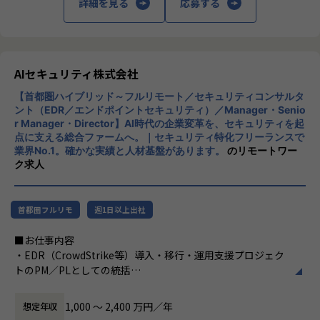
詳細を見る
応募する
特定プロダクトの運用担当ではなく、オープングループ全体
のインフラ・セキュリティ・監視の標準を自ら定義していく
ポジションです。
複数プロダクトを横断するからこそ、技術選定や仕組みづく
りの裁量と影響範囲が大きいことが特徴です。
AIセキュリティ株式会社
【首都圏ハイブリッド～フルリモート／セキュリティコンサルタ
■0→1フェーズの面白さ
ント（EDR／エンドポイントセキュリティ）／Manager・Senio
セキュリティガバナンス、監視・オブザーバビリティ基盤、I
r Manager・Director】AI時代の企業変革を、セキュリティを起
aC による自動化など、これから整備していくテーマが揃って
点に支える総合ファームへ。｜セキュリティ特化フリーランスで
います。既存の仕組みを維持するのではなく、自分の手で土
業界No.1。確かな実績と人材基盤があります。
のリモートワー
台を作り上げる経験ができます。
ク求人
■マネジメントへのキャリアパス
リーダー候補として、技術方針の策定・標準化・メンバー育
首都圏フルリモ
週1日以上出社
成にも携わります。スペシャリストとマネジメントの両方の
道が拓けるポジションです。
■お仕事内容
・EDR（CrowdStrike等）導入・移行・運用支援プロジェク
■身に付く・期待する、知識・スキル・能力
トのPM／PLとしての統括
・マルチプロダクト／マルチクラウドの設計力：単一環境に
・顧客のエンドポイントセキュリティ方針・アーキテクチャ
とどまらない、横断的なアーキテクチャ設計の視座
の構想策定、設計のリード
1,000 〜 2,400 万円／年
想定年収
・DevSecOps／シフトレフトの実践 ：CI/CDにセキュリティ
・SOC／MDR運用設計、インシデント対応（IR）体制構築の