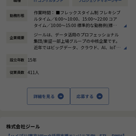
職種
ITコンサルタント
プロジェクトマネージャー
-ステアリングコミッティの設計・運営（経営層との合意
形成）
作業時間： ■フレックスタイム制 フレキシブ
-顧客との関係構築およびリレーション強化
勤務形態
ルタイム／6:00～10:00、15:00～22:00 コア
-社内外ステークホルダーとの調整・ファシリテーション
タイム／10:00～15:00 標準的な勤務例(標準
※データ領域については、専門的な開発スキルは必須では
労働時間)／9:00～18:00
なく、顧客折衝の場においてコミュニケーションが取れるレ
ジールは、データ活用のプロフェッショナル
企業概要
働き方：
フレックス制（コアタイムあり）
ベルで問題ありません。
集団/東証一部上場グループの中核企業です。
時間外労働の有無： 有（月平均19時間）
近年ではビッグデータ、クラウド、AI、IoTを
休憩時間： 60分
活用した事例も増加し、顧客のDX推進を支援
■担当頂きたいミッション
15年
設立年数
する立場にスコープを拡張しています。
・顧客と共に中長期のロードマップを策定し、新たなビジネ
ス機会を創出する
411人
従業員数
顧客の大半は大手企業となっており、30年以
・プラチナカスタマー（年間売上1億円以上）のアカウントP
上データ活用領域に特化してきたナレッジ/市
Mを担当
場からの信頼が強固な経営基盤を支えていま
・アカウントプランを策定し、営業と連携して提案〜受注ま
す。
詳細を見る
応募する
でをリード
・ステアリングコミッティを通じた意思決定支援・関係強化
■Mission：専門性と技術力、高度な分析ノ
ウハウの提供
多様な企業活動の情報の価値転換というニー
■このポジションの魅力
ズに応えるため、私たちは「プロフェッショ
株式会社ジール
・顧客と「共に事業を創る」経験ができる
ナルサービスの大衆化」をミッションとして
-単発案件ではなく、中長期視点で顧客のビジネス成長に
【ハイブリ/東京/データ活用支援エンジニア/BI、ETL、DWH】