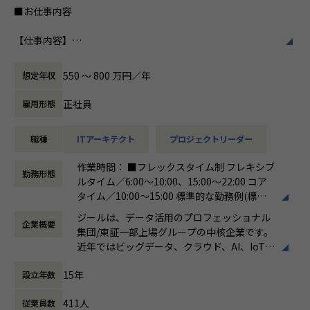
常に最新の情報をキャッチアップし、学習意欲が高く、積極
■お仕事内容
私たちはビジョンとして「100年企業の創
的に案件へチャレンジする人におすすめです。
造」を掲げて、理想企業の創造に向け、「社
【仕事内容】
員全員が燃える会社」を目指しています。理
【業務の変更の範囲】
日本企業のデジタルトランスフォーメーションの実現に貢献
想企業とは「他者貢献」を通して誰よりも発
会社の定める範囲
するため、ビックデータの活用支援を行います。データ蓄
展する企業です。そして、社員全員が燃え続
550 〜 800 万円／年
想定年収
積・加工・分析し、経営層の意思決定に活用する BI(Busines
ける会社が「100年企業」であると信じてい
s Intelligence）やAzure、AWS、GCPなどのクラウド、AI、
ます。お客様に対する長期的な貢献を果たす
正社員
雇用形態
機械学習などを含むデータプラットフォームの導入から実行
ことに最大の意義をもって事業活動に取り組
支援までを行っています。ご入社後は、新設された札幌オフ
んで参ります。
職種
ITアーキテクト
プロジェクトリーダー
ィスにて事業、そして組織拡大に貢献いただきたいと考えて
おります。
作業時間： ■フレックスタイム制 フレキシブ
勤務形態
ルタイム／6:00～10:00、15:00～22:00 コア
●直案件が多く、エンドユーザー様とのやり取りも多く発生
タイム／10:00～15:00 標準的な勤務例(標準
します。クライアントの要望に沿ったデータプラットフォー
労働時間)／9:00～18:00
ムの企画、設計、実装まで、プロジェクトに一気通貫で関わ
ジールは、データ活用のプロフェッショナル
企業概要
働き方：
フレックス制（コアタイムあり）
って頂きます。
集団/東証一部上場グループの中核企業です。
時間外労働の有無： 有（月平均19時間）
●主に要件定義からテストまでお任せします。開発だけでな
近年ではビッグデータ、クラウド、AI、IoTを
休憩時間： 60分
く、DB、インフラ、プロジェクト管理、エンドユーザーと
活用した事例も増加し、顧客のDX推進を支援
のコミュニケーション能力など、幅広い経験に基づくスキル
15年
設立年数
する立場にスコープを拡張しています。
アップ・キャリアアップが可能な環境です。
●エンドユーザー様と直接やり取りをする立場であり、要件
411人
従業員数
顧客の大半は大手企業となっており、30年以