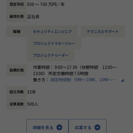
す。
550 〜 700 万円／年
想定年収
各メンバーの得意分野を組み合わせ、チームワークを重視し
てゼロトラスト事業を推進しています。
正社員
雇用形態
本求人で採用する方には、テクニカルサポートやSI案件のメ
職種
セキュリティエンジニア
テクニカルサポート
ンバー参画を通じて、エンジニアとしてのスキルアップを目
指していただきます。
プロジェクトマネージャー
エンジニアとしての高いスキルに加えて、チャレンジ精神、
未経験分野にも積極的に取り組む情熱がある方を募集してい
プロジェクトリーダー
ます。
作業時間： 9:00～17:30（休憩時間 12:00～
面接においては業務内容におけるマッチングとご自身が目指
勤務形態
13:00） 所定労働時間 7.5時間
される方向性を確認し、適切なチームへのアサインを検討し
働き方：
固定時間制（9時～18時、10時～19
ます。
時など）
採用後は、入社研修の後、下記のチームへの配属となり、業
32年
設立年数
時間外労働の有無： 有（月平均20時間）
務をお任せいたします。
休憩時間： 60分
・テクニカルサポートチーム
500人
従業員数
成長意欲が高ければ高いほど、適切に成長支援する機会(案
件)を用意します。
■メンバー構成
詳細を見る
応募する
2022年に新設されたばかりで、様々なバックグラウンドをも