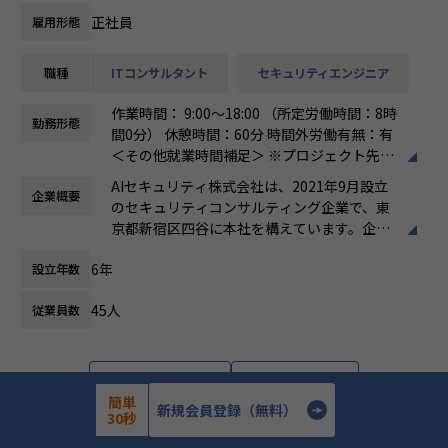
を組み込む設計・運用
支援
正社員
雇用形態
・セキュリティガバナンス構築の経験：全社統制の設計、IS
・検知ルール・運用プロセスの高度化、チューニング方針の
MS／SOC2 等の認証対応も視野に
策定と品質管理
・オブザーバビリティ基盤の設計力：監視・ログ・パフォー
職種
ITコンサルタント
セキュリティエンジニア
・ユニット（チーム）のマネジメント、メンバー育成、デリ
マンス／コスト最適化の実装
バリー品質の担保
作業時間： 9:00～18:00 （所定労働時間：8時
・技術リード・標準化・育成のマネジメントスキル：チーム
・顧客への提案活動、経営層・部門責任者への報告・折衝
勤務形態
間0分） 休憩時間：60分 時間外労働有無：有
を率いる経験
・ベンダーアライアンス（CrowdStrike）を活かした提案・
＜その他就業時間補足＞ ※プロジェクト先に
ソリューション開発
よる。 ※シニアコンサルタント以上は専門業
▼業務内容
・（Senior Manager）複数プロジェクトの同時統括、案件
AIセキュリティ株式会社は、2021年9月設立
企業概要
務型裁量労働制（みなし労働時間8時間）の
オープングループ全体のプロダクトを横断し、以下の領域を
創出・事業推進のリード
のセキュリティコンサルティング企業で、東
場合、時間外労働なし
担当いただきます。
・（Director）EDR／エンドポイント領域全体の事業・売上
京都新宿区四谷に本社を構えています。企業
働き方：
裁量労働制
責任、組織拡大と対外的なブランド構築のリード
理念として「攻め」と「守り」の両立を掲
時間外労働の有無： 有（月平均0時間～30時
クラウドインフラ
6年
設立年数
げ、企業の持続的な成長と価値向上を支援す
間）
・Google Cloud への移行対応の推進
る総合型ファームです。主な事業は、IT戦略
休憩時間： 60分
・GCP / AWS を中心としたインフラの設計・構築・運用
■このポジションの魅力
45人
従業員数
コンサルティング、サイバーセキュリティコ
・IaC による構築のコード化および自動化の促進
エンドポイント（PC・サーバー）を守る最後の砦、EDR領域
ンサルティング、AI Securityコンサルティン
のリーダーポジションです。
グ、ゼロトラスト環境の構築・運用支援、セ
セキュリティ
当社がベンダーアライアンスを結ぶCrowdStrikeを中核に、
キュリティ顧問サービス、人材紹介・採用支
・各プロダクトの脆弱性対応、セキュリティ診断、対策の実
詳細を見る
応募する
導入・構築から運用設計、
援などです。AI活用の拡大に伴うセキュリテ
簡単
行
新規会員登録（無料）
インシデント対応体制の構築までを一気通貫で担っていただ
ィリスクへの対応を強みとし、リスク管理か
30秒
・全社横断的なセキュリティ統制およびガバナンスの設計と
きます。
ら組織体制構築、人材確保まで幅広く支援し