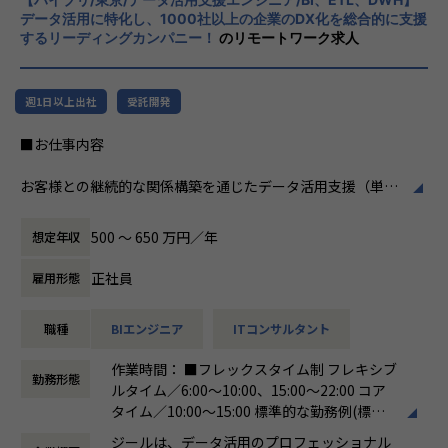
掲げております。高い専門性を持った技術
関与できます。
データ活用に特化し、1000社以上の企業のDX化を総合的に支援
力、深い経験から得られた多様性のある高度
するリーディングカンパニー！
のリモートワーク求人
・大手企業の意思決定層と直接対峙できる
な分析力をハイクオリティ＆ローコストで提
-ステアリングコミッティ等を通じ、経営層との議論・合
供することで、企業の競争優位確保に貢献す
意形成をリードします。
ることを私たちは使命としております。
・裁量の大きいアカウント経営に近い役割
週1日以上出社
受託開発
-アカウントプラン策定から案件創出・実行まで一気通貫
■Vision：100年企業の創造
■お仕事内容
で関われます。
私たちはビジョンとして「100年企業の創
・技術に縛られず価値創出に集中できる
造」を掲げて、理想企業の創造に向け、「社
お客様との継続的な関係構築を通じたデータ活用支援（単発
-データ領域の専門開発は不要。PM・ビジネス視点を活か
員全員が燃える会社」を目指しています。理
プロジェクトではなく伴走型支援）をしていただきます。
せる環境です。
想企業とは「他者貢献」を通して誰よりも発
具体的な業務内容は以下のとおりです。
・セカンドキャリアとしてのフィット
展する企業です。そして、社員全員が燃え続
500 〜 650 万円／年
想定年収
-ラインマネジメント経験を活かしつつ、再び顧客最前線で
ける会社が「100年企業」であると信じてい
●顧客の業務理解を深め、課題に対するデータ活用の提案・
価値発揮が可能です。
ます。お客様に対する長期的な貢献を果たす
正社員
雇用形態
実行
ことに最大の意義をもって事業活動に取り組
●DOMO（※）を利用したお客様への伴走型データ活用支援
んで参ります。
職種
BIエンジニア
ITコンサルタント
●DOMOを含む、データ統合基盤に関わる各種製品・サービ
■組織紹介（アカウントマネジメント室について）
スを用いた、データ基盤構築（データ収集、加工、蓄積）や
アカウントマネジメント室は、当社の主要顧客（エンタープ
作業時間： ■フレックスタイム制 フレキシブ
画面（ダッシュボードやレポート、帳票など）作成
ライズ企業）に対して、中長期的なビジネス価値創出を担う
勤務形態
ルタイム／6:00～10:00、15:00～22:00 コア
●PowerPoint等を用いた提案資料の作成とプレゼンテーシ
組織です。
タイム／10:00～15:00 標準的な勤務例(標準
ョン
単なるプロジェクト遂行に留まらず、顧客の経営・事業課題
労働時間)／9:00～18:00
●ベンダーとのアライアンス活動（資格取得やイベント参加
に深く入り込み、「共に事業を創るパートナー」として伴走
ジールは、データ活用のプロフェッショナル