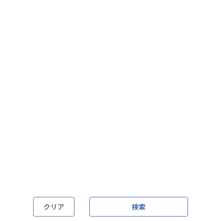
フレックス制（コアタイムあり）
フルフレックス制
裁量労働制
語学・国籍から探す
英語力必須
英語力尚可（英語活用環境あり）
外国籍の方OK
クリア
検索