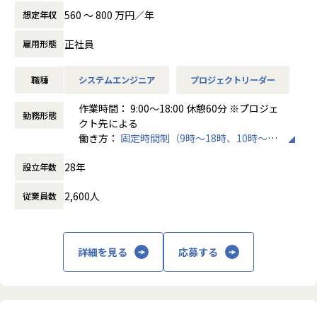
560 〜 800 万円／年
想定年収
大手メーカーや大手Sierにて、システムエンジニアの業務を
■当社について
お任せします。
正社員
雇用形態
1999年、2名から京都でスタートした当社。今では従業員約
※プロジェクトはこれまでのご経験やご希望に応じて決定い
2200名、8つの拠点まで成長を遂げ、上場から5年で236％の
たします。
売り上げ成長率を実現しました。
職種
システムエンジニア
プロジェクトリーダー
AR/VR/メタバース・AI・DX・IoT・ブロックチェーンなどの
【業務内容】
最先端IT分野をはじめ、
作業時間： 9:00～18:00 休憩60分 ※プロジェ
・基幹システム開発／C#、JavaScript
勤務形態
ソフトウェア・システム開発、機械・機構設計、電子電気回
クト先による
・Webアプリケーション開発／PHP、Java
路設計、化学・素材・バイオ分野など、幅広いフィールドで
働き方：
固定時間制（9時～18時、10時～19
・スマホアプリ開発／TypeScript、HTML、CSS、SQL、Kot
エンジニアが活躍しています。
時など）
lin
28年
設立年数
時間外労働の有無： 有（月平均10時間）
・機械学習・RPA開発（業務自動化）／Python
【当社の魅力】
休憩時間： 60分
・シミュレーションシステム開発／Unity、C#、VB.NET
◎AI・AR/VR最先端分野が強み
2,600人
従業員数
他社に先駆けて最先端領域に注力しており、2019年にはAR/
=====福岡拠点の魅力=====
VR戦略子会社やAI研究所を設立。
◎コアメンバーとして参画できる
また訓練・研修へのAR/VR導入、製造現場でのAIの活用、不
…まだ小規模だからこそ組織・文化づくりに直接携われま
詳細を見る
応募する
動産業界向けのVRモデルルーム開発等、企業課題を最先端技
す。
術で解決しています。
◎拠点の成長＝自身の成長を実感できる
…自身のポジションが確立しやすく、早期からリーダー就
【社内の取り組み】
任も可能です。
全社員に有料AIツールの付与／XRアイデアソン／先端領域チ