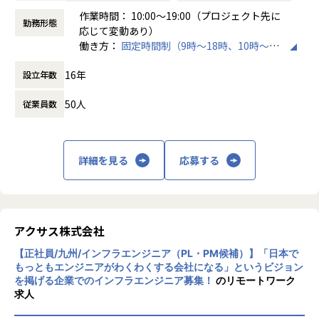
をさらに活かして活躍の場を広げています。
を続けています。
作業時間： 10:00～19:00（プロジェクト先に
主な業務領域
アヴァントの社長をはじめ役員陣は全員エンジニア出身。本
勤務形態
そうした変革と拡大の中心で、AWSを中心としたクラウド基
応じて変動あり）
● プロジェクト推進（PL業務）
当の意味で「エンジニアのためになる会社」を考えて作って
盤の新規構築・移行・運用高度化プロジェクトを現場の実行
働き方：
固定時間制（9時～18時、10時～19
・担当領域における設計・構築フェーズの推進
きました。
責任者として
時など）
・要件整理、基本設計・詳細設計の取りまとめ
社員ひとりひとりのためになる業務やミッションは何か、近
牽引するプロジェクトリーダー（PL）を募集します。
16年
設立年数
時間外労働の有無： 有（月平均10時間）
・WBS／スケジュール作成、進捗管理、課題・リスク管理
い立場で考えてくれたり相談できたりするのは、大きな安心
本ポジションでは、単なるインフラ構築に留まらず、現状整
休憩時間： 60分
・顧客折衝、関係部門調整（情シス／開発／運用／ベンダ
につながると思います。
理／クラウド構想・アーキテクチャ検討／要件定義／設計・
50人
従業員数
ー）
移行推進／運用設計・定着化まで、
・メンバー管理、レビュー、タスク割り振り
【業務の変更の範囲】
PMと連携しながら実行推進・品質担保・関係者調整を主導
・テスト、移行、切替に向けた計画策定・推進
会社の規定に準ずる
していただきます。
詳細を見る
応募する
プロジェクトの完遂に加え、クラウド活用によるスピード・
● ネットワーク設計・構築
可用性・セキュリティ・コスト最適化の観点で、
・拠点、データセンター、クラウド接続を含むネットワーク
顧客の事業成長に直結する成果を現場から形にしていく役割
設計・構築
です。
・L2／L3ネットワーク設計・構築、冗長化構成の設計
・BGP／OSPF等のルーティング設計・構築
アクサス株式会社
・WAN／SD-WAN設計・構築、回線選定、性能・可用性の最
■このポジションの特徴・魅力
【正社員/九州/インフラエンジニア（PL・PM候補）】「日本で
適化
・クラウド構想／アーキテクチャ検討の段階から関与し、要
もっともエンジニアがわくわくする会社になる」というビジョン
・更改、移行、切替に伴う設計・構築および実行推進
を掲げる企業でのインフラエンジニア募集！
のリモートワーク
件〜実装推進まで一気通貫で携われる
求人
・AWS移行・モダナイズ・運用高度化など、事業インパクト
● セキュリティ設計・導入
の大きい案件の推進役（PL）として活躍できる
・ネットワークセキュリティを考慮したアーキテクチャ設計