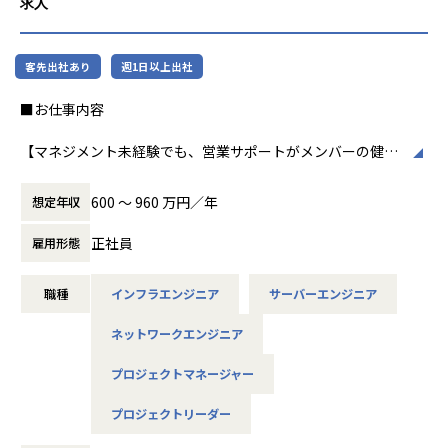
求人
っともエンジニアがわくわくする会社にな
る」こと。社会に変革を起こす企業や人から「重要なITプロ
る」というビジョンを掲げました。
ジェクトはまずアクサスに相談しよう」と選ばれるパートナ
ーになるために、新たな仲間をお迎えすることを決めまし
客先出社あり
週1日以上出社
毎日のわくわく感が、やがて社会を動かす
た。
「すごい！」へとつながるように。
■お仕事内容
【業務の変更の範囲】
「ありがとう」と言われる『モノ』作りの会
会社の定める業務
【マネジメント未経験でも、営業サポートがメンバーの健康
社から、「すごい！」と評価される『コト』
状態、出勤状態をフォローするので、クライアントへの提案
作りの企業へと成長できるように。
や折衝等の上流工程に携わる事が可能】
600 〜 960 万円／年
想定年収
アクサス株式会社は、明確な理念とビジョン
■職務内容
のもと、これからもお客様の信頼と期待に応
正社員
雇用形態
エンドユーザー・SIerとの直取引により、サーバー、ネット
えてまいりたいと考えています。
ワークと幅広くインフラ支援を行っています。将来的にはP
職種
インフラエンジニア
サーバーエンジニア
L/PM業務を行って頂き、当社の核となって頂ける方を募集し
ております。また、マネージャーとして、若手社員のマネジ
ネットワークエンジニア
メント（進捗管理・レビュー・目標設定・評価など）もご意
欲・経験に合わせてお任せしたいと考えております。※別途
プロジェクトマネージャー
マネジメント業務については、営業サポート社員がメンバー
の健康状態、出勤状態をフォローいたします。
プロジェクトリーダー
■案件例