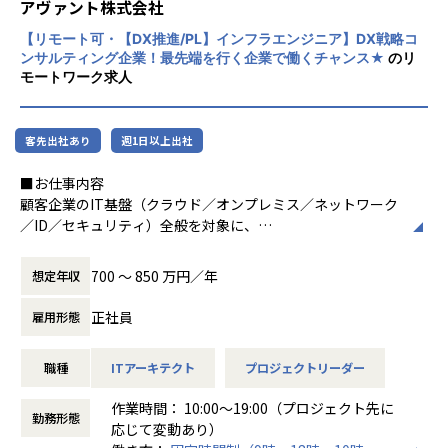
◎社員同士の距離の近さ
アヴァント株式会社
ャレンジ制度…全社員が最先端に携わる機会があります！
…意見を出しやすく、また成果がダイレクトに評価されや
【リモート可・【DX推進/PL】インフラエンジニア】DX戦略コ
すい環境です。
ンサルティング企業！最先端を行く企業で働くチャンス★
のリ
◎大手案件多数！さらに受託や自社開発も！
モートワーク求人
約400社以上の優良企業とのお取引により多数の案件がある
ため、希望や適性に合った業務に参画いただけます。
■就業環境
また自社受託開発チームを拡大中のため、PL・PMニーズも
20代～30代のメンバーを中心に活躍中
客先出社あり
週1日以上出社
高まっています。
■お仕事内容
◎エンジニアファーストの環境
■当社について
顧客企業のIT基盤（クラウド／オンプレミス／ネットワーク
当社は『エンジニアの成長が会社の成長につながる』という
1999年、2名から京都でスタートした当社。今では従業員約
／ID／セキュリティ）全般を対象に、
考えのもと、エンジニアの成長を第一としております。
2200名、8つの拠点まで成長を遂げ、上場から5年で236％の
企画・構想から設計、構築、移行、運用改善までを一気通貫
元エンジニアの教育フォロー担当者とは定期的にキャリア面
売り上げ成長率を実現しました。
で担うプロジェクトリーダー（PL）としてご活躍いただきま
談を行う他、業務の相談等気軽にできる環境や、
700 〜 850 万円／年
想定年収
AR/VR/メタバース・AI・DX・IoT・ブロックチェーンなどの
す。
資格取得支援制度や勉強会などスキルアップを支援する制度
最先端IT分野をはじめ、
も充実。
正社員
雇用形態
ソフトウェア・システム開発、機械・機構設計、電子電気回
PLとして現場の実行推進を主導し、要件整理・タスク設計・
路設計、化学・素材・バイオ分野など、幅広いフィールドで
関係者調整・品質担保を担いながら、プロジェクトを確実に
◎ ワークワークバランスを保てる環境
エンジニアが活躍しています。
職種
ITアーキテクト
プロジェクトリーダー
前進させる役割です。
残業は月平均10H 程度で、リモートができる案件もありま
重要な技術領域についてはご自身でも設計・実装に関与し、
す。
【当社の魅力】
作業時間： 10:00～19:00（プロジェクト先に
PMと連携しつつ成果物品質を担保していただきます。
また、有給休暇取得率も80 ％超と休みが取りやすい環境も嬉
勤務形態
◎AI・AR/VR最先端分野が強み
応じて変動あり）
しいポイント♪
他社に先駆けて最先端領域に注力しており、2019年にはAR/