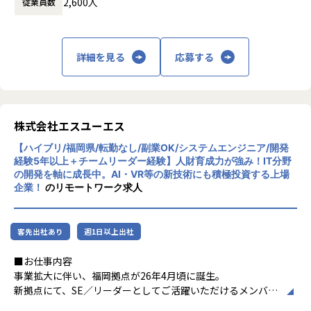
2,600人
従業員数
◎メーカー様との取引がメインのため、一次請け・上流工程
の案件が多数。
・大手鉄鋼メーカー向け/Webシステムのフロント,バックエ
ンド開発(JavaScript,Python,VisualStudioCode)
詳細を見る
応募する
・大手電機メーカー向け/生成AIシステム開発(Python)
・福祉・介護機器メーカー向け/介護用ロボットのWebアプ
リ開発(JavaScript等)
・製造メーカー向け/社内、社外基幹システムWEB画面開発
(PHP,Laravel,OracleDB)
株式会社エスユーエス
・ECサイト向け/ECサイトのUI構築とバックエンド開発(Typ
【ハイブリ/福岡県/転勤なし/副業OK/システムエンジニア/開発
eScript,Python,React,Next.js)
経験5年以上＋チームリーダー経験】人財育成力が強み！IT分野
・道路管理業向け/高速道路の維持管理システムの機能改修(C
の開発を軸に成長中。AI・VR等の新技術にも積極投資する上場
#,SQL)
企業！
のリモートワーク求人
など
客先出社あり
週1日以上出社
■就業環境
40～50代のエンジニアが活躍中！定年後も安心して働ける環
■お仕事内容
境です、
事業拡大に伴い、福岡拠点が26年4月頃に誕生。
なお、参画いただくプロジェクト先は3名～15名のチーム体
新拠点にて、SE／リーダーとしてご活躍いただけるメンバー
制がほとんど。
を募集しております。