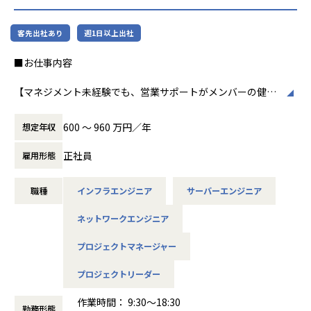
■アヴァント株式会社の特徴
る」というビジョンを掲げました。
ジェクトはまずアクサスに相談しよう」と選ばれるパートナ
ミガロホールディングスの一員としてIT部門をけん引してい
ーになるために、新たな仲間をお迎えすることを決めまし
ます。
客先出社あり
週1日以上出社
毎日のわくわく感が、やがて社会を動かす
た。
もともとの特徴である穏やかな社風や働きやすさはそのまま
「すごい！」へとつながるように。
■お仕事内容
に、大手HDだからこその安定基盤や連携から生まれるシナ
【業務の変更の範囲】
ジーをさらに活かして活躍の場を広げています。
「ありがとう」と言われる『モノ』作りの会
会社の定める業務
【マネジメント未経験でも、営業サポートがメンバーの健康
アヴァントの社長をはじめ役員陣は全員エンジニア出身。本
社から、「すごい！」と評価される『コト』
状態、出勤状態をフォローするので、クライアントへの提案
当の意味で「エンジニアのためになる会社」を考えて作って
作りの企業へと成長できるように。
や折衝等の上流工程に携わる事が可能】
きました。
600 〜 960 万円／年
想定年収
社員ひとりひとりのためになる業務やミッションは何か、近
アクサス株式会社は、明確な理念とビジョン
■職務内容
い立場で考えてくれたり相談できたりするのは、大きな安心
のもと、これからもお客様の信頼と期待に応
正社員
雇用形態
エンドユーザー・SIerとの直取引により、サーバー、ネット
につながると思います。
えてまいりたいと考えています。
ワークと幅広くインフラ支援を行っています。将来的にはP
職種
インフラエンジニア
サーバーエンジニア
L/PM業務を行って頂き、当社の核となって頂ける方を募集し
【業務の変更の範囲】
ております。また、マネージャーとして、若手社員のマネジ
会社の規定に準ずる
ネットワークエンジニア
メント（進捗管理・レビュー・目標設定・評価など）もご意
欲・経験に合わせてお任せしたいと考えております。※別途
プロジェクトマネージャー
マネジメント業務については、営業サポート社員がメンバー
の健康状態、出勤状態をフォローいたします。
プロジェクトリーダー
■案件例
作業時間： 9:30～18:30
勤務形態
ご自身のご経験・強み・志向性に合わせそれぞれの案件、各