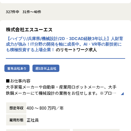
327件中 31件～40件
株式会社エスユーエス
【ハイブリ/兵庫県/機械設計/2D・3DCAD経験3年以上】人財育
成力が強み！IT分野の開発を軸に成長中。AI・VR等の新技術に
も積極投資する上場企業！
のリモートワーク求人
客先出社あり
週1日以上出社
■お仕事内容
大手家電メーカーや自動車・産業用ロボットメーカー、大手
鉄鋼メーカーにて機械設計の業務をお任せします。※プロジ
ェクト先は希望や能力を考慮します。
【機械設計のプロジェクト・製品群】
400 〜 800 万円／年
想定年収
●プロジェクト（例）
正社員
雇用形態
L自動車エンジンやロボットの機械設計業務
L航空機やロケットなど機械設計業務