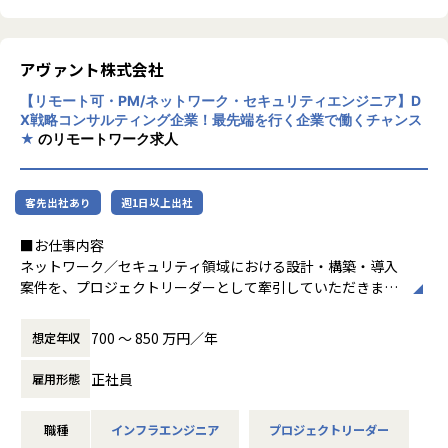
（段階移行、切替、ロールバック設計含む）
ています。
▼ AWSアーキテクチャ設計・標準化（Hands-on含む）
・マルチアカウント設計、Landing Zone整備（Organizati
アヴァント株式会社
■このポジションの特徴・魅力
ons/Control Tower等）
・企画構想段階からプロジェクトに関与し、要件整理〜実装
【リモート可・PM/ネットワーク・セキュリティエンジニア】D
・ネットワーク設計（VPC、Transit Gateway、VPN/Direct
推進まで一気通貫で関われる
X戦略コンサルティング企業！最先端を行く企業で働くチャンス
Connect等）
★
のリモートワーク求人
・業務／事業変革に直結するDX案件で、現場を動かす推進役
・IAM設計（SSO/MFA、権限設計、最小権限、RBAC）
（PL）として活躍できる
・セキュリティ設計（ログ統合、監査、検知・防御の設計）
・裁量の大きい環境で、関係者を巻き込みながらスピーディ
・設計レビュー、構成標準化、ベストプラクティスの展開
に意思決定・実行できる
客先出社あり
週1日以上出社
・推進力・調整力・課題解決力を重視した評価設計（進捗／
▼ 自動化・運用高度化の推進
■お仕事内容
品質／定着化の実績を評価）
・IaCによる標準化・自動化の推進（Terraform/CloudForm
ネットワーク／セキュリティ領域における設計・構築・導入
・技術専門職とは異なる、プロジェクト推進に軸足を置いた
ation/CDK等）
案件を、プロジェクトリーダーとして牽引していただきま
リーダーポジション
・CI/CDや運用自動化（Runbook整備、定型作業の自動化）
す。
・監視／可観測性の整備（メトリクス・ログ・アラート設
ネットワークの設計構築を中核に、セキュリティ施策の導
700 〜 850 万円／年
想定年収
計、ノイズ削減、SLO設計）
入、移行・切替、運用を見据えた基盤整備まで幅広く担当い
■アヴァント株式会社の特徴
ただくポジションです。
ミガロホールディングスの一員としてIT部門をけん引してい
正社員
雇用形態
単なる構築担当ではなく、PMと連携しながら、進捗・課題
ます。もともとの特徴である穏やかな社風や働きやすさはそ
■募集背景
管理、関係者調整、成果物レビュー、品質担保まで担い、プ
のままに、
現在アヴァントは、事業・組織の双方を次の成長ステージへ
職種
インフラエンジニア
プロジェクトリーダー
ロジェクトを現場側から着実に前進させていく役割です。
大手HDだからこその安定基盤や連携から生まれるシナジー
進めていく第二創業期にあり、対応領域・案件数ともに拡大