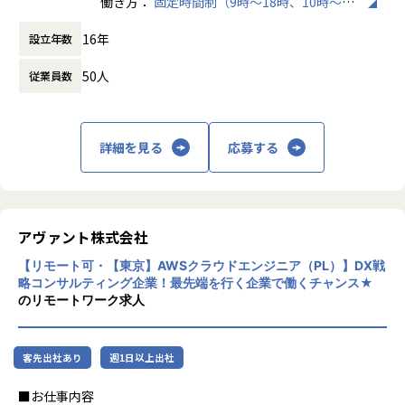
働き方：
固定時間制（9時～18時、10時～19
＜主な業務領域＞
これにより、4年連続で「健康経営優良法人2026（大企業法
VR戦略子会社やAI研究所を設立。
時など）
▼ 顧客課題のヒアリング・IT構想策定
人部門）」に認定されました。
また訓練・研修へのAR/VR導入、製造現場でのAIの活用、不
16年
設立年数
時間外労働の有無： 有（月平均10時間）
・顧客の経営課題、業務課題、システム運用上の課題をヒア
動産業界向けのVRモデルルーム開発等、企業課題を最先端技
休憩時間： 60分
リングし、IT基盤全体の現状分析・課題整理を実施
【業務の変更の範囲】
術で解決しています。
50人
従業員数
会社の規定に準ずる
▼ IT基盤領域における提案
【社内の取り組み】
・顧客の要件や制約条件を踏まえ、最適なIT基盤・運用モデ
全社員に有料AIツールの付与／XRアイデアソン／先端領域チ
ルを提案
詳細を見る
応募する
ャレンジ制度…全社員が最先端に携わる機会があります！
・基盤更改、クラウド移行、統合、運用高度化、セキュリテ
ィ強化に関する提案書作成・提案活動
◎大手案件多数！さらに受託や自社開発も！
約400社以上の優良企業とのお取引により多数の案件がある
▼ IT基盤全体の企画・設計・構築・改善
ため、希望や適性に合った業務に参画いただけます。
・全社IT基盤に関する企画立案支援・アーキテクチャ設計
アヴァント株式会社
また自社受託開発チームを拡大中のため、PL・PMニーズも
（PMと協働）
高まっています。
【リモート可・【東京】AWSクラウドエンジニア（PL）】DX戦
・クラウド／オンプレミスを含むインフラ基盤の設計・構築
略コンサルティング企業！最先端を行く企業で働くチャンス★
推進
のリモートワーク求人
◎エンジニアファーストの環境
（ネットワーク、認証、監視、ログ、DR／BCP 含む）
当社は『エンジニアの成長が会社の成長につながる』という
・基盤更改、クラウド移行、統合プロジェクトにおける実行
考えのもと、エンジニアの成長を第一としております。
計画策定・タスク推進
元エンジニアの教育フォロー担当者とは定期的にキャリア面
客先出社あり
週1日以上出社
談を行う他、業務の相談等気軽にできる環境や、
▼ 自動化・運用高度化の推進
■お仕事内容
資格取得支援制度や勉強会などスキルアップを支援する制度