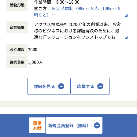
作業時間： 9:30～18:30
勤務形態
ご自身のご経験・強み・志向性に合わせそれぞれの案件、各
働き方：
固定時間制（9時～18時、10時～19
開発フェーズ（要件定義～テスト）から携わって頂きます。
時など）
アサイン先はエンジニアのこと第一に考え、事前に条件(通勤
時間外労働の有無： 有（月平均11.5時間）
アクサス株式会社は2007年の創業以来、お客
時間・リモート比率)を相談し、希望を叶えられるように決定
企業概要
休憩時間： 60分
様のビジネスにおける課題解決のために、最
いたします。
適なITソリューションをワンストップでお届
募集要項
けするサービスを展開してきました。
2007年の創業以来、お客様のビジネスにおける課題解決のた
20年
設立年数
めに、最適なITソリューションの提供を目指して展開してき
企業理念である「すごい！を追求する」は、
ましたが、いわゆる第二創業期に入ったことを機に、会社と
1,000人
従業員数
「すごい！」というポジティブな驚きを示す
しての存在価値である「企業理念」と今後の指針となる「ビ
ことばが、お客様やエンドユーザーからはも
ジョン」を新たに策定いたしました。
ちろんのこと、仲間同士や自分の家族からも
聞かれるような、そんな質の高い仕事を提供
【企業理念】すごい！を追求する
詳細を見る
応募する
し続けようという決意の形です。
【ビジョン】日本でもっともエンジニアがわくわくする会社
になる
そしてそれを成し遂げるためには、サービス
のつくり手である私たち自身が、常にわくわ
■募集背景
くする気持ちを持って事業に取り組むことが
お客様とたくさんのエンジニアに支えられ、アクサスは設立
アクサス株式会社
大切です。そこで社内環境、評価体制、研修
以来安定した経営を続けてきました。しかし、私たちが掲げ
簡単
新規会員登録（無料）
【正社員/関西/インフラエンジニア（PL・PM候補）】「日本で
システム、福利厚生などを整え、エンジニア
る理念・ビジョンの実現に向けては更なる飛躍が必要であ
30秒
もっともエンジニアがわくわくする会社になる」というビジョン
が希望を描きながらクリエイティブな能力を
り、常に挑戦し続け、進化を求めています。私たち「アクサ