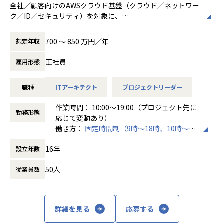
・IaC／自動化による標準化・運用高度化の推進（設計～実
全社／顧客向けのAWSクラウド基盤（クラウド／ネットワー
も充実。
装～定着）
ク／ID／セキュリティ）を対象に、
（Terraform、Bicep、CloudFormation、Ansible、Power
企画・構想から設計、構築、移行、運用改善までを一気通貫
◎ ワークワークバランスを保てる環境
Shell、Python 等）
で担うプロジェクトリーダー（PL）としてご活躍いただきま
残業は月平均10H 程度で、リモートができる案件もありま
700 〜 850 万円／年
想定年収
・監視・ログ基盤の設計・実装および運用品質改善の推進
す。
す。
（アラート設計、ノイズ削減、可観測性向上、SLO設計 等）
また、有給休暇取得率も80 ％超と休みが取りやすい環境も嬉
正社員
雇用形態
PLとして、PMと連携しながら現場の実行推進を主導し、要
しいポイント♪
件整理・タスク設計・進捗/課題管理・関係者調整・品質担保
これにより、4年連続で「健康経営優良法人2026（大企業法
■募集背景
職種
ITアーキテクト
プロジェクトリーダー
を担うポジションです。
人部門）」に認定されました。
現在アヴァントは、事業・組織の双方を次の成長ステージへ
重要な技術領域についてはご自身でも設計・実装に関与し、
進めていく第二創業期にあり、対応領域・案件数ともに拡大
作業時間： 10:00～19:00（プロジェクト先に
成果物の品質を担保していただきます。
【業務の変更の範囲】
勤務形態
を続けています。そうした変革と拡大の中心で、事業変革・
応じて変動あり）
会社の規定に準ずる
業務改革を目的としたDX推進プロジェクトを現場の実行責任
働き方：
固定時間制（9時～18時、10時～19
＜主な業務領域＞
者として牽引するプロジェクトリーダー（PL）を募集しま
時など）
▼ AWSクラウド基盤の企画・設計・構築・改善（実行推進）
す。
16年
設立年数
時間外労働の有無： 有（月平均10時間）
・現状整理／課題抽出、クラウド化方針の整理（PMと協
本ポジションでは、単なるシステム導入に留まらず、企画構
休憩時間： 60分
働）
想・要件整理・関係者調整・実行推進・定着化までを一貫し
50人
従業員数
・要件定義（非機能要件、セキュリティ要件、運用要件を含
てリードいただきます。PMと連携しながら、タスク推進・品
む）の取りまとめ
質担保・進捗管理を主導し、プロジェクトを確実に前進させ
・設計〜構築〜検証〜移行の実行計画策定、タスク分解、進
る役割です。
行管理
詳細を見る
応募する
プロジェクトの完遂だけでなく、現場に根付く運用・業務改
・AWS移行／モダナイズ／運用高度化プロジェクトの推進
善まで落とし込み、事業・組織へのインパクト創出を期待し