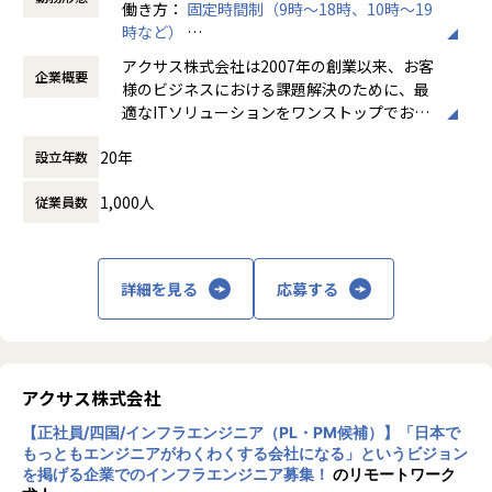
働き方：
固定時間制（9時～18時、10時～19
開発フェーズ（要件定義～テスト）から携わって頂きます。
時など）
アサイン先はエンジニアのこと第一に考え、事前に条件(通勤
時間外労働の有無： 有（月平均11.5時間）
アクサス株式会社は2007年の創業以来、お客
時間・リモート比率)を相談し、希望を叶えられるように決定
企業概要
休憩時間： 60分
様のビジネスにおける課題解決のために、最
いたします。
適なITソリューションをワンストップでお届
募集要項
けするサービスを展開してきました。
2007年の創業以来、お客様のビジネスにおける課題解決のた
20年
設立年数
めに、最適なITソリューションの提供を目指して展開してき
企業理念である「すごい！を追求する」は、
ましたが、いわゆる第二創業期に入ったことを機に、会社と
1,000人
従業員数
「すごい！」というポジティブな驚きを示す
しての存在価値である「企業理念」と今後の指針となる「ビ
ことばが、お客様やエンドユーザーからはも
ジョン」を新たに策定いたしました。
ちろんのこと、仲間同士や自分の家族からも
聞かれるような、そんな質の高い仕事を提供
【企業理念】すごい！を追求する
詳細を見る
応募する
し続けようという決意の形です。
【ビジョン】日本でもっともエンジニアがわくわくする会社
になる
そしてそれを成し遂げるためには、サービス
のつくり手である私たち自身が、常にわくわ
■募集背景
くする気持ちを持って事業に取り組むことが
お客様とたくさんのエンジニアに支えられ、アクサスは設立
アクサス株式会社
大切です。そこで社内環境、評価体制、研修
以来安定した経営を続けてきました。しかし、私たちが掲げ
【正社員/四国/インフラエンジニア（PL・PM候補）】「日本で
システム、福利厚生などを整え、エンジニア
る理念・ビジョンの実現に向けては更なる飛躍が必要であ
もっともエンジニアがわくわくする会社になる」というビジョン
が希望を描きながらクリエイティブな能力を
り、常に挑戦し続け、進化を求めています。私たち「アクサ
を掲げる企業でのインフラエンジニア募集！
のリモートワーク
発揮できる組織でありたいと願い「日本でも
ス」が目指す「すごい！」は「社会を変革する原動力にな