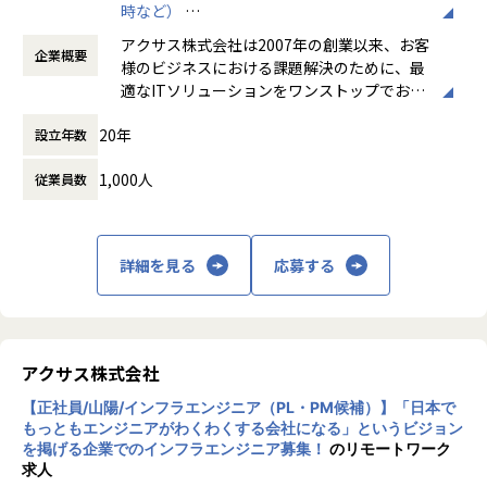
開発フェーズ（要件定義～テスト）から携わって頂きます。
【業務の変更の範囲】
時など）
プロジェクトの完遂に加え、安全性の向上（リスク低減）・
アサイン先はエンジニアのこと第一に考え、事前に条件(通勤
会社の規定に準ずる
時間外労働の有無： 有（月平均11.5時間）
可用性の確保・運用負荷の最適化・監査対応力の強化といっ
アクサス株式会社は2007年の創業以来、お客
時間・リモート比率)を相談し、希望を叶えられるように決定
企業概要
休憩時間： 60分
た観点で、
様のビジネスにおける課題解決のために、最
いたします。
顧客の事業継続と成長に直結する成果を現場から形にしてい
適なITソリューションをワンストップでお届
募集要項
く役割です。
けするサービスを展開してきました。
2007年の創業以来、お客様のビジネスにおける課題解決のた
20年
設立年数
めに、最適なITソリューションの提供を目指して展開してき
企業理念である「すごい！を追求する」は、
ましたが、いわゆる第二創業期に入ったことを機に、会社と
■このポジションの特徴・魅力
1,000人
従業員数
「すごい！」というポジティブな驚きを示す
しての存在価値である「企業理念」と今後の指針となる「ビ
・セキュリティ／NW構想・アーキテクチャ検討の段階から
ことばが、お客様やエンドユーザーからはも
ジョン」を新たに策定いたしました。
関与し、要件〜導入推進まで一気通貫で携われる
ちろんのこと、仲間同士や自分の家族からも
・ゼロトラスト推進、NW更改、SOC/SIEM整備、運用高度化
聞かれるような、そんな質の高い仕事を提供
【企業理念】すごい！を追求する
詳細を見る
応募する
など、**事業インパクトの大きい案件の推進役（PL）**とし
し続けようという決意の形です。
【ビジョン】日本でもっともエンジニアがわくわくする会社
て活躍できる
になる
・裁量の大きい環境で、計画具体化〜タスク推進〜品質管理
そしてそれを成し遂げるためには、サービス
までリードできる
のつくり手である私たち自身が、常にわくわ
■募集背景
・推進力・調整力・課題解決力を重視した評価設計（顧客折
くする気持ちを持って事業に取り組むことが
お客様とたくさんのエンジニアに支えられ、アクサスは設立
アクサス株式会社
衝／体制設計支援／課題・リスク管理など）
大切です。そこで社内環境、評価体制、研修
以来安定した経営を続けてきました。しかし、私たちが掲げ
・技術専門職とは異なる、プロジェクト推進×セキュリティ
【正社員/山陽/インフラエンジニア（PL・PM候補）】「日本で
システム、福利厚生などを整え、エンジニア
る理念・ビジョンの実現に向けては更なる飛躍が必要であ
／NW推進に軸足を置いたリーダーポジション
もっともエンジニアがわくわくする会社になる」というビジョン
が希望を描きながらクリエイティブな能力を
り、常に挑戦し続け、進化を求めています。私たち「アクサ
を掲げる企業でのインフラエンジニア募集！
のリモートワーク
発揮できる組織でありたいと願い「日本でも
ス」が目指す「すごい！」は「社会を変革する原動力にな
求人
っともエンジニアがわくわくする会社にな
る」こと。社会に変革を起こす企業や人から「重要なITプロ