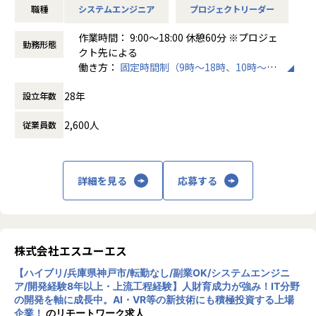
職種
システムエンジニア
プロジェクトリーダー
L最先端エネルギープラントの設備設計
作業時間： 9:00～18:00 休憩60分 ※プロジェ
●製品群（例）
勤務形態
クト先による
L航空機・船舶用エンジン
働き方：
固定時間制（9時～18時、10時～19
L搬送装置
時など）
L車両のボディ開発、プレス金型設計、解析
28年
設立年数
時間外労働の有無： 有（月平均10時間）
L樹脂金型設計、解析
休憩時間： 60分
L工作機械
2,600人
従業員数
●使用ツール
L AutoCAD
L Solid works
詳細を見る
応募する
L CATIA など
■就業環境
20代～30代のメンバーを中心に活躍中！
株式会社エスユーエス
参画いただくプロジェクト先は3名～15名のチーム体制がほ
【ハイブリ/兵庫県神戸市/転勤なし/副業OK/システムエンジニ
とんど。
ア/開発経験8年以上・上流工程経験】人財育成力が強み！IT分野
の開発を軸に成長中。AI・VR等の新技術にも積極投資する上場
【業務の変更の範囲】
企業！
のリモートワーク求人