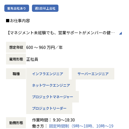
・裁量の大きい環境で、計画具体化〜タスク推進〜品質管理
・FW／UTM、WAF、IDS／IPS、EDR、SWG／CASB、SASE
客先出社あり
週1日以上出社
までリードできる
等の設計・導入
・推進力・調整力・課題解決力を重視した評価設計（顧客折
・セグメンテーション、アクセス制御、認証強化を含む内
■お仕事内容
衝／体制設計支援／リスク・課題管理など）
部・外部対策の実装
・技術専門職とは異なる、プロジェクト推進×クラウド推進
・脆弱性管理、パッチ管理、ログ活用に関する運用設計
【マネジメント未経験でも、営業サポートがメンバーの健康
に軸足を置いたリーダーポジション
・セキュリティ施策の標準化、運用改善の推進
状態、出勤状態をフォローするので、クライアントへの提案
や折衝等の上流工程に携わる事が可能】
600 〜 960 万円／年
想定年収
■アヴァント株式会社の特徴
■募集背景
■職務内容
ミガロホールディングスの一員としてIT部門をけん引してい
正社員
雇用形態
現在アヴァントは、事業・組織の双方を次の成長ステージへ
エンドユーザー・SIerとの直取引により、サーバー、ネット
ます。もともとの特徴である穏やかな社風や働きやすさはそ
進めていく第二創業期にあり、対応領域・案件数ともに拡大
ワークと幅広くインフラ支援を行っています。将来的にはP
のままに、
を続けています。
職種
インフラエンジニア
サーバーエンジニア
L/PM業務を行って頂き、当社の核となって頂ける方を募集し
大手HDだからこその安定基盤や連携から生まれるシナジー
そうした変革と拡大の中心で、ネットワーク／セキュリティ
ております。また、マネージャーとして、若手社員のマネジ
をさらに活かして活躍の場を広げています。
基盤の刷新・強化（ゼロトラスト、統合監視、ガバナンス整
ネットワークエンジニア
メント（進捗管理・レビュー・目標設定・評価など）もご意
アヴァントの社長をはじめ役員陣は全員エンジニア出身。本
備 等）を推進するプロジェクトリーダー（PL）を募集しま
欲・経験に合わせてお任せしたいと考えております。※別途
当の意味で「エンジニアのためになる会社」を考えて作って
す。
プロジェクトマネージャー
マネジメント業務については、営業サポート社員がメンバー
きました。
本ポジションでは、単なる機器更改や対策導入に留まらず、
の健康状態、出勤状態をフォローいたします。
社員ひとりひとりのためになる業務やミッションは何か、近
プロジェクトリーダー
現状整理／セキュリティ・NW構想・アーキテクチャ検討／
い立場で考えてくれたり相談できたりするのは、大きな安心
要件定義／設計・導入・切替推進／運用設計・定着化まで、
■案件例
につながると思います。
作業時間： 9:30～18:30
PMと連携しながら実行推進・品質担保・関係者調整を主導
勤務形態
ご自身のご経験・強み・志向性に合わせそれぞれの案件、各
働き方：
固定時間制（9時～18時、10時～19
していただきます。