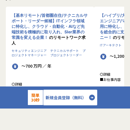
【基本リモート/首都圏在住/テクニカルサ
【ハイブリ/大
ポート・リーダー候補】ITインフラ領域
エンジニア/マ
に特化し、クラウド・自動化・AIなど先
用に特化し、10
端技術を積極的に取り入れ、SIer業界の
を総合的に支援
常識を変える企業！
のリモートワーク求
ニー！
のリモー
人
ITアーキテクト
プ
セキュリティエンジニア
テクニカルサポート
プ
ロジェクトマネージャー
プロジェクトリーダー
～1,200 
～700 万円 ／ 年
◎詳細
■お仕事内容
◎詳細
■業務内容
●クライアントの
0-WANでは、ゼロトラストの考え方を用いた新
簡単
データを蓄積・加
新規会員登録（無料）
30秒
しいネットワークセキュリティの形をお客様にご
に活用する BI(Busin
提案し、お客様環境でゼロトラストを実現するた
システムの導入か
めのさまざまな支援を行っています。
す。またクラウド
各メンバーの得意分野を組み合わせ、チームワー
想から実施します
クを重視してゼロトラスト事業を推進していま
す。
●クライアントの要