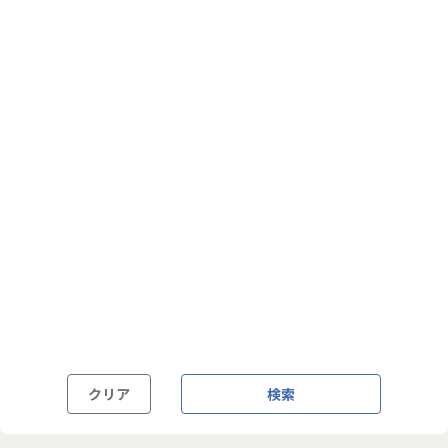
フルフレックス制
裁量労働制
語学・国籍から探す
英語力必須
英語力尚可（英語活用環境あり）
外国籍の方OK
クリア
検索