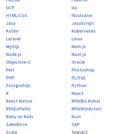
GCP
Go
HTML/CSS
Illustrator
Java
JavaScript
Kotlin
Kubernetes
Laravel
Linux
MySQL
Next.js
Node.js
Nuxt.js
Objective-C
Oracle
Perl
Photoshop
PHP
PL/SQL
PostgreSQL
Python
R
React
React Native
RPA(Biz Robo)
RPA(UiPath)
RPA(WinActor)
Ruby on Rails
Rust
Salesforce
SAP
Scala
Seasar2