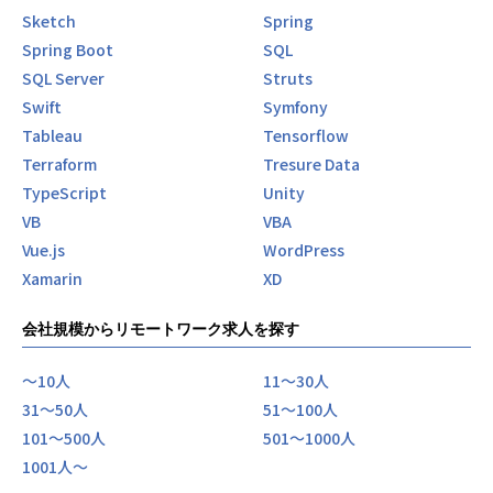
Sketch
Spring
Spring Boot
SQL
SQL Server
Struts
Swift
Symfony
Tableau
Tensorflow
Terraform
Tresure Data
TypeScript
Unity
VB
VBA
Vue.js
WordPress
Xamarin
XD
会社規模からリモートワーク求人を探す
〜10人
11〜30人
31〜50人
51〜100人
101〜500人
501〜1000人
1001人〜