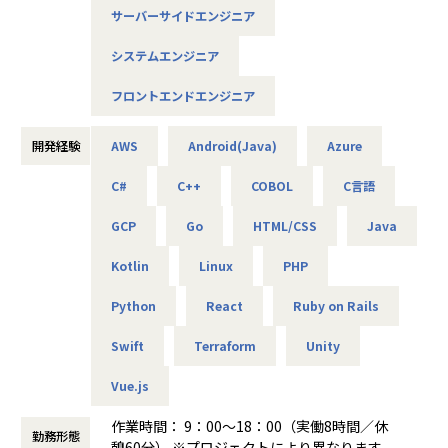
・大手メーカー向け製造システムの業務改善プロジェクト
サーバーサイドエンジニア
◆落ち着いた環境で、長く働きたい方へ
（C#／Python）
当社は定着率95％と、高い水準を維持しています。リモート
システムエンジニア
OKの案件も多く、週2～3日出社が基本。残業は月9時間ほど
▼インフラ系
で、年間休日も124日とプライベートとの両立が可能です。
フロントエンドエンジニア
・ECクラウド基盤設計（AWS／VMware）
現場には教育担当がつき、月1回の面談やチャット相談も実
・アプリ向けサーバ設計構築（Docker／Azure）
施。産休・育休の取得＆復帰率も100％と、ライフイベント
・大手クライアント向け仮想環境移行・導入（Windows／A
開発経験
AWS
Android(Java)
Azure
にも柔軟に対応しています。
ctive Directory）
C#
C++
COBOL
C言語
◆マネジメントにも挑戦したい方へ
「PL/PMにステップアップしたい」「育成に関わる経験をし
＜安心のサポート体制＞
GCP
Go
HTML/CSS
Java
てみたい」
・教育担当が1on1でフォロー
そんな方には、キャリアの希望に応じた案件をご用意。年2
Kotlin
Linux
PHP
└配属先はチーム＋教育係体制で、すぐ相談できる環境を整
回の面談を通じて方向性を確認しながら、段階的にマネジメ
備。
ントスキルを磨けるようサポートします。リーダー未経験か
Python
React
Ruby on Rails
ら活躍している社員も多数。女性管理職も在籍しており、年
・営業＆キャリアアドバイザーが伴走
齢や性別を問わずフェアに評価される環境です。
Swift
Terraform
Unity
└入社直後は毎月、その後は隔月で面談。業務・人間関係・
キャリアを幅広く支援。
Vue.js
＜チーム組織構成＞
・チャットで気軽に相談OK
入社後は原則2名以上のチームに配属されるため、一人現場
作業時間： 9：00～18：00（実働8時間／休
└日常的に連絡しやすく、安心して話せる関係性を構築。
勤務形態
や丸投げはないです。
憩60分） ※プロジェクトにより異なります