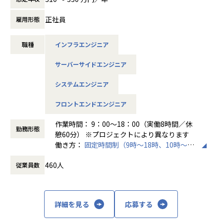
＜その他プロジェクト事例＞
ご紹介しています。
▼開発系
たとえば、ヨガ配信アプリやECサイトの新規開発、クラウド
正社員
雇用形態
・オンラインヨガプラットフォームの要件定義・設計（Rub
設計など、上流フェーズから関われる案件も豊富です。ま
y／Vue／AWS）
た、配属後は営業やキャリアアドバイザーがしっかり伴走。
・自社ECサイトの新規立ち上げ（要件定義～運用／TypeScr
職種
インフラエンジニア
ひとりで悩まず、安心して挑戦できます。
ipt、GCP）
・大手メーカー向け製造システムの業務改善プロジェクト
サーバーサイドエンジニア
◆落ち着いた環境で、長く働きたい方へ
（C#／Python）
当社は定着率95％と、高い水準を維持しています。リモート
システムエンジニア
OKの案件も多く、週2～3日出社が基本。残業は月9時間ほど
▼インフラ系
で、年間休日も124日とプライベートとの両立が可能です。
フロントエンドエンジニア
・ECクラウド基盤設計（AWS／VMware）
現場には教育担当がつき、月1回の面談やチャット相談も実
・アプリ向けサーバ設計構築（Docker／Azure）
施。産休・育休の取得＆復帰率も100％と、ライフイベント
作業時間： 9：00～18：00（実働8時間／休
・大手クライアント向け仮想環境移行・導入（Windows／A
勤務形態
にも柔軟に対応しています。
憩60分） ※プロジェクトにより異なります
ctive Directory）
働き方：
固定時間制（9時～18時、10時～19
◆マネジメントにも挑戦したい方へ
時など）
「PL/PMにステップアップしたい」「育成に関わる経験をし
460人
従業員数
時間外労働の有無： 有（月平均20時間）
＜安心のサポート体制＞
てみたい」
休憩時間： 60分
・教育担当が1on1でフォロー
そんな方には、キャリアの希望に応じた案件をご用意。年2
└配属先はチーム＋教育係体制で、すぐ相談できる環境を整
回の面談を通じて方向性を確認しながら、段階的にマネジメ
備。
ントスキルを磨けるようサポートします。リーダー未経験か
詳細を見る
応募する
ら活躍している社員も多数。女性管理職も在籍しており、年
・営業＆キャリアアドバイザーが伴走