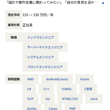
・アプリ向けサーバ設計構築（Docker／Azure）
「設計や要件定義に関わってみたい」「自分の意見を活かせ
・大手クライアント向け仮想環境移行・導入（Windows／A
る環境で働きたい」
ctive Directory）
そんな方には700社以上の中からスキルや希望に合う案件を
310 〜 330 万円／年
想定年収
ご紹介しています。
たとえば、ヨガ配信アプリやECサイトの新規開発、クラウド
正社員
雇用形態
＜安心のサポート体制＞
設計など、上流フェーズから関われる案件も豊富です。ま
・教育担当が1on1でフォロー
た、配属後は営業やキャリアアドバイザーがしっかり伴走。
職種
インフラエンジニア
└配属先はチーム＋教育係体制で、すぐ相談できる環境を整
ひとりで悩まず、安心して挑戦できます。
備。
サーバーサイドエンジニア
◆落ち着いた環境で、長く働きたい方へ
・営業＆キャリアアドバイザーが伴走
当社は定着率95％と、高い水準を維持しています。リモート
システムエンジニア
└入社直後は毎月、その後は隔月で面談。業務・人間関係・
OKの案件も多く、週2～3日出社が基本。残業は月9時間ほど
キャリアを幅広く支援。
で、年間休日も124日とプライベートとの両立が可能です。
フロントエンドエンジニア
現場には教育担当がつき、月1回の面談やチャット相談も実
・チャットで気軽に相談OK
施。産休・育休の取得＆復帰率も100％と、ライフイベント
└日常的に連絡しやすく、安心して話せる関係性を構築。
開発経験
AWS
Android(Java)
Azure
にも柔軟に対応しています。
C#
C++
COBOL
C言語
・トラブル時は当日中に対応
◆マネジメントにも挑戦したい方へ
└問題発生時は営業とアドバイザーが即対応し、迅速に調
「PL/PMにステップアップしたい」「育成に関わる経験をし
GCP
Go
HTML/CSS
Java
整。
てみたい」
そんな方には、キャリアの希望に応じた案件をご用意。年2
Kotlin
Linux
PHP