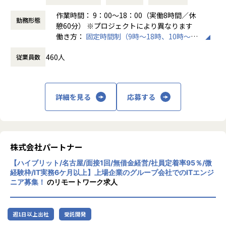
や丸投げはないです。
また、経験値に応じて先輩がフォローに入り、定例MTGやチ
作業時間： 9：00～18：00（実働8時間／休
勤務形態
ャットで気軽に相談できる環境を整えています。
憩60分） ※プロジェクトにより異なります
働き方：
固定時間制（9時～18時、10時～19
▼年齢構成
時など）
平均年齢32.5歳
460人
従業員数
時間外労働の有無： 有（月平均20時間）
休憩時間： 60分
▼定着率
95％（2024年8月時点／1年以内）
詳細を見る
応募する
＜その他プロジェクト事例＞
▼開発系
・オンラインヨガプラットフォームの要件定義・設計（Rub
株式会社パートナー
y／Vue／AWS）
・自社ECサイトの新規立ち上げ（要件定義～運用／TypeScr
【ハイブリット/名古屋/面接1回/無借金経営/社員定着率95％/微
ipt、GCP）
経験枠/IT実務6ケ月以上】上場企業のグループ会社でのITエンジ
ニア募集！
のリモートワーク求人
・大手メーカー向け製造システムの業務改善プロジェクト
（C#／Python）
▼インフラ系
週1日以上出社
受託開発
・ECクラウド基盤設計（AWS／VMware）