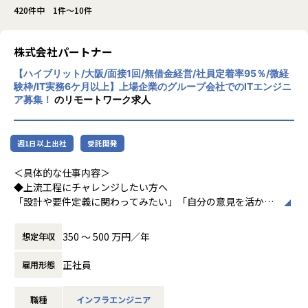
420件中 1件～10件
株式会社パートナー
【ハイブリット/大阪/面接1回/無借金経営/社員定着率95％/微経
験枠/IT実務6ケ月以上】上場企業のグループ会社でのITエンジニ
ア募集！
のリモートワーク求人
週1日以上出社
受託開発
＜具体的な仕事内容＞
◆上流工程にチャレンジしたい方へ
「設計や要件定義に関わってみたい」「自分の意見を活かせ
る環境で働きたい」
そんな方には700社以上の中からスキルや希望に合う案件を
350 〜 500 万円／年
想定年収
ご紹介しています。
たとえば、ヨガ配信アプリやECサイトの新規開発、クラウド
正社員
雇用形態
設計など、上流フェーズから関われる案件も豊富です。ま
た、配属後は営業やキャリアアドバイザーがしっかり伴走。
職種
インフラエンジニア
ひとりで悩まず、安心して挑戦できます。