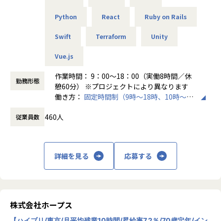
・勉強会・交流会を年2回実施
回の面談を通じて方向性を確認しながら、段階的にマネジメ
└他案件の社員ともつながれる場を用意。ナレッジ共有も活
ントスキルを磨けるようサポートします。リーダー未経験か
Python
React
Ruby on Rails
発です。
ら活躍している社員も多数。女性管理職も在籍しており、年
齢や性別を問わずフェアに評価される環境です。
Swift
Terraform
Unity
【業務の変更の範囲】
会社の定める範囲
Vue.js
＜チーム組織構成＞
入社後は原則2名以上のチームに配属されるため、一人現場
作業時間： 9：00～18：00（実働8時間／休
勤務形態
や丸投げはないです。
憩60分） ※プロジェクトにより異なります
また、経験値に応じて先輩がフォローに入り、定例MTGやチ
働き方：
固定時間制（9時～18時、10時～19
ャットで気軽に相談できる環境を整えています。
時など）
460人
従業員数
時間外労働の有無： 有（月平均20時間）
▼年齢構成
休憩時間： 60分
平均年齢32.5歳
詳細を見る
応募する
▼定着率
95％（2024年8月時点／1年以内）
＜その他プロジェクト事例＞
株式会社ホープス
▼開発系
・オンラインヨガプラットフォームの要件定義・設計（Rub
【ハイブリ/東京/月平均残業10時間/昇給率7.2％/70歳定年/イン