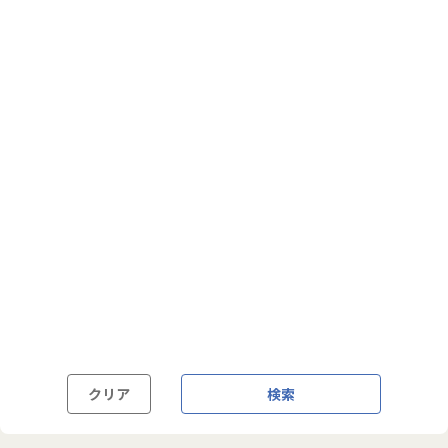
フルフレックス制
裁量労働制
語学・国籍から探す
英語力必須
英語力尚可（英語活用環境あり）
外国籍の方OK
クリア
検索