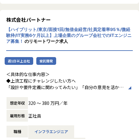
齢や性別を問わずフェアに評価される環境です。
└入社直後は毎月、その後は隔月で面談。業務・人間関係・
キャリアを幅広く支援。
株式会社パートナー
＜チーム組織構成＞
・チャットで気軽に相談OK
入社後は原則2名以上のチームに配属されるため、一人現場
【ハイブリット/東京/面接1回/無借金経営/社員定着率95％/微経
└日常的に連絡しやすく、安心して話せる関係性を構築。
や丸投げはないです。
験枠/IT実務6ケ月以上】上場企業のグループ会社でのITエンジニ
また、経験値に応じて先輩がフォローに入り、定例MTGやチ
ア募集！
のリモートワーク求人
・トラブル時は当日中に対応
ャットで気軽に相談できる環境を整えています。
└問題発生時は営業とアドバイザーが即対応し、迅速に調
整。
▼年齢構成
週1日以上出社
受託開発
平均年齢32.5歳
・勉強会・交流会を年2回実施
＜具体的な仕事内容＞
└他案件の社員ともつながれる場を用意。ナレッジ共有も活
▼定着率
◆上流工程にチャレンジしたい方へ
発です。
95％（2024年8月時点／1年以内）
「設計や要件定義に関わってみたい」「自分の意見を活かせ
る環境で働きたい」
【業務の変更の範囲】
そんな方には700社以上の中からスキルや希望に合う案件を
320 〜 380 万円／年
想定年収
会社の定める範囲
＜その他プロジェクト事例＞
ご紹介しています。
▼開発系
たとえば、ヨガ配信アプリやECサイトの新規開発、クラウド
正社員
雇用形態
・オンラインヨガプラットフォームの要件定義・設計（Rub
設計など、上流フェーズから関われる案件も豊富です。ま
y／Vue／AWS）
た、配属後は営業やキャリアアドバイザーがしっかり伴走。
・自社ECサイトの新規立ち上げ（要件定義～運用／TypeScr
職種
インフラエンジニア
ひとりで悩まず、安心して挑戦できます。
ipt、GCP）