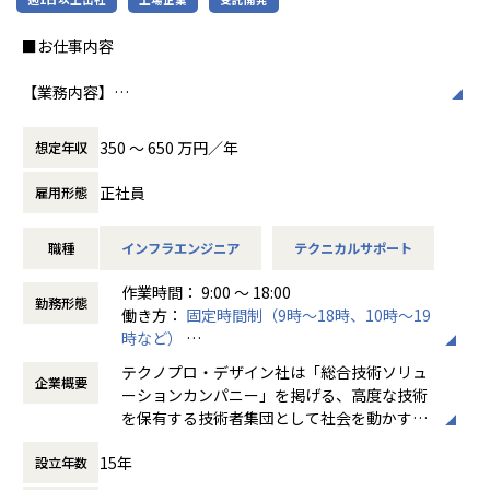
・Mさん（20代後半）
特徴です。多様性を重視し、様々な国籍や背
前職では、省庁（金融）向けに、AWS/VMwareを用いたクラ
景を持つ社員が協力し合いながら働いていま
■お仕事内容
ウドサーバ運用、オンプレサーバ運用・更改、ジョブネット
す。チームワークを大切にし、社員同士のコ
操作、
ミュニケーションが活発です2。
【業務内容】
DB呼び出し、データバックアップ、インシデント対応など
・生産ライン・搬送設備・工作機械・産業ロボットの点検・
を担当。
働き方/リモートワーク
整備
実務を通してAWSの設計・構築スキルを高めるため、ホープ
ホープスでは、リモートワーク活用があり平
350 〜 650 万円／年
想定年収
・設備の故障対応・トラブルシューティング・修理
スへご入社。
均週2～3日の在宅勤務が可能です。転勤はな
・消耗部品の交換・在庫管理
く、プロジェクトに応じて柔軟な働き方がで
正社員
雇用形態
・設備改善・稼働率向上に向けた改善提案
・Iさん（40代前半）
きます。残業は月平均10時間程度と少なく、
・点検記録・作業報告書の作成 等
前職では、AWSを中心としたクラウドシステムの構築・運
ワークライフバランスを重視した環境が整っ
職種
インフラエンジニア
テクニカルサポート
用・EOL対応に携わり、TerraformやAnsibleを用いた自動
ています。
【案件事例】
化、Dockerによる環境構築などを担当。
作業時間： 9:00 ～ 18:00
生産ライン設備の保全対応（大手自動車部品メーカー ）
AWS環境の保守・改善を中心に、ユーザー調整・スケジュー
勤務形態
働き方：
固定時間制（9時～18時、10時～19
搬送設備の故障対応・定期整備（大手電機メーカー系）
ル管理も担当し、技術とマネジメントの両面からプロジェク
時など）
産業ロボット保全・稼働率改善支援（工作機械メーカー）
トを推進
時間外労働の有無： 有（月平均20時間）
工作機械の点検・修理対応（化学系製造メーカー）
上流工程からシステム全体を俯瞰して関わった経験を活か
テクノプロ・デザイン社は「総合技術ソリュ
企業概要
休憩時間： 60分
※案件は随時変動します。ご希望の業種・テーマをお聞きし
し、運用・保守だけでなく設計・構築に継続的に関われる環
ーションカンパニー」を掲げる、高度な技術
た上でマッチングいたします。
境を求め、ホープスへご入社。
を保有する技術者集団として社会を動かすこ
とを志し、活動しています。
【募集概要】
・Oさん（50代前半）
15年
設立年数
製造系メーカー各社のプロジェクトに参画し、生産ライン・
前職では、金融・メーカー・物流等のお客様向けにシステム
ビジネスモデルはアウトソーシング領域全域