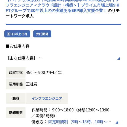
y／Vue／AWS）
フラエンジニア＜クラウド設計・構築＞】プライム市場上場SHI
・自社ECサイトの新規立ち上げ（要件定義～運用／TypeScr
FTグループで30年以上のの実績あるERP導入支援企業！
のリモ
ートワーク求人
ipt、GCP）
・大手メーカー向け製造システムの業務改善プロジェクト
（C#／Python）
週1日以上出社
受託開発
▼インフラ系
■お仕事内容
・ECクラウド基盤設計（AWS／VMware）
・アプリ向けサーバ設計構築（Docker／Azure）
【主な仕事内容】
・大手クライアント向け仮想環境移行・導入（Windows／A
クラウド（AWSメイン、その他Azure・GCP・OCI）分野の
ctive Directory）
インフラエンジニアとして、
450 〜 900 万円／年
想定年収
これから導入していきたいお客様や、クラウドの利用をさら
に加速をしたいお客様に対して、
＜安心のサポート体制＞
正社員
雇用形態
提案および調査分析、設計、構築、保守等の業務を行ってい
・教育担当が1on1でフォロー
ただきます。
└配属先はチーム＋教育係体制で、すぐ相談できる環境を整
職種
インフラエンジニア
上流工程～下流工程すべての作業があり、当社メンバーでチ
備。
ームを組成してプロジェクトにご参画いただきます。
作業時間： 9:00～18:00（休憩12:00～13:00
・営業＆キャリアアドバイザーが伴走
勤務形態
／実働8時間）
└入社直後は毎月、その後は隔月で面談。業務・人間関係・
働き方：
固定時間制（9時～18時、10時～19
【案件例】
キャリアを幅広く支援。