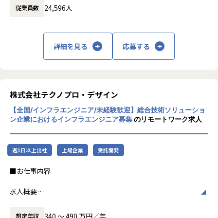
搬送設備・工作機械・産業ロボットなどの保全業務をご担当
運用担当として従事。
24,596人
従業員数
に渡ります。いわゆる技術者派遣と呼ばれ
いただきます。自動車・電機・化学・食品加工など製造系メ
オンプレミス型の汎用機・Linuxシステム、クラウド（AW
る、クライアント先に当社の技術者が出向す
ーカーのプロジェクトにアサインされるため、多様な設備・
S）など幅広く経験あり。
る事業だけではなく、請負や受託と呼ばれる
現場経験を積むことができます。
これまでの経験を活かし、インフラエンジニアのスペシャリ
働く場所に関わらない事業支援や最新技術を
詳細を見る
応募する
ストとして活躍できる場を求めホープスへご入社。
用いた研究開発などを行っています。
【業務の変更の範囲】
会社の定める業務
加速度的に技術革新が進む現代社会。開発サ
【会社概要】
イクルの短期化、製品開発の多角化や上流工
「バックオフィスDX」「Make work fun！」をモットーに、
程プロジェクトの増加といった世の中で技術
株式会社テクノプロ・デザイン
バックオフィス業務とそこに関わる人たちの働き方を変えて
者集団として価値提供を行うために、エンジ
いくことを通して、企業競争力を向上させることを使命とし
【全国/インフラエンジニア/未経験歓迎】総合技術ソリューショ
ニアが生涯活躍できる環境を考え事業運営を
ています。
ン企業におけるインフラエンジニア募集
のリモートワーク求人
行っています。
ヒトが元気になれば、ビジネスも活性化する。​
HOPESはヒトが何をすべきかを追求し、ITの力で “働くを楽
しく” へリノベートすることで社会に貢献します。​
週1日以上出社
上場企業
受託開発
■お仕事内容
【ホープスの魅力】
・2020年に東証プライム上場SHIFTグループ入り！安定基盤
求人概要
で年120％超成長中
【インフラエンジニアコース】
・明確な評価制度「昇給率7.7％」（2023年度実績）
340 〜 490 万円／年
想定年収