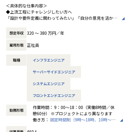
＜具体的な仕事内容＞
・アプリ向けサーバ設計構築（Docker／Azure）
◆上流工程にチャレンジしたい方へ
・大手クライアント向け仮想環境移行・導入（Windows／A
「設計や要件定義に関わってみたい」「自分の意見を活かせ
ctive Directory）
る環境で働きたい」
そんな方には700社以上の中からスキルや希望に合う案件を
320 〜 380 万円／年
想定年収
ご紹介しています。
＜安心のサポート体制＞
たとえば、ヨガ配信アプリやECサイトの新規開発、クラウド
・教育担当が1on1でフォロー
正社員
雇用形態
設計など、上流フェーズから関われる案件も豊富です。ま
└配属先はチーム＋教育係体制で、すぐ相談できる環境を整
た、配属後は営業やキャリアアドバイザーがしっかり伴走。
備。
職種
インフラエンジニア
ひとりで悩まず、安心して挑戦できます。
・営業＆キャリアアドバイザーが伴走
サーバーサイドエンジニア
◆落ち着いた環境で、長く働きたい方へ
└入社直後は毎月、その後は隔月で面談。業務・人間関係・
当社は定着率95％と、高い水準を維持しています。リモート
キャリアを幅広く支援。
システムエンジニア
OKの案件も多く、週2～3日出社が基本。残業は月9時間ほど
で、年間休日も124日とプライベートとの両立が可能です。
・チャットで気軽に相談OK
フロントエンドエンジニア
現場には教育担当がつき、月1回の面談やチャット相談も実
└日常的に連絡しやすく、安心して話せる関係性を構築。
施。産休・育休の取得＆復帰率も100％と、ライフイベント
作業時間： 9：00～18：00（実働8時間／休
勤務形態
にも柔軟に対応しています。
・トラブル時は当日中に対応
憩60分） ※プロジェクトにより異なります
└問題発生時は営業とアドバイザーが即対応し、迅速に調
働き方：
固定時間制（9時～18時、10時～19
◆マネジメントにも挑戦したい方へ
整。
時など）
「PL/PMにステップアップしたい」「育成に関わる経験をし
460人
従業員数
時間外労働の有無： 有（月平均20時間）