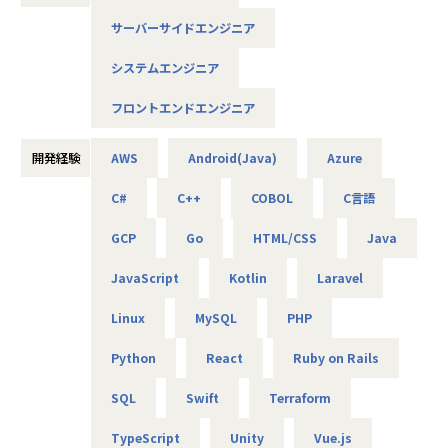
サーバーサイドエンジニア
◆落ち着いた環境で、長く働きたい方へ
当社は定着率95％と、高い水準を維持しています。リモート
システムエンジニア
OKの案件も多く、週2～3日出社が基本。残業は月9時間ほど
で、年間休日も124日とプライベートとの両立が可能です。
フロントエンドエンジニア
現場には教育担当がつき、月1回の面談やチャット相談も実
施。産休・育休の取得＆復帰率も100％と、ライフイベント
開発経験
AWS
Android(Java)
Azure
にも柔軟に対応しています。
C#
C++
COBOL
C言語
◆将来的にマネジメントにも挑戦したい方へ
「PL/PMにステップアップしたい」「育成に関わる経験をし
GCP
Go
HTML/CSS
Java
てみたい」
そんな方には、キャリアの希望に応じた案件をご用意。年2
JavaScript
Kotlin
Laravel
回の面談を通じて方向性を確認しながら、段階的にマネジメ
ントスキルを磨けるようサポートします。リーダー未経験か
Linux
MySQL
PHP
ら活躍している社員も多数。女性管理職も在籍しており、年
齢や性別を問わずフェアに評価される環境です。
Python
React
Ruby on Rails
SQL
Swift
Terraform
＜チーム組織構成＞
入社後は原則2名以上のチームに配属されるため、一人現場
TypeScript
Unity
Vue.js