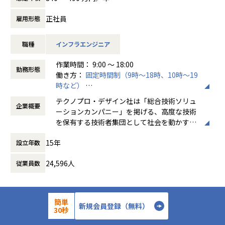
・Udemyを会社負担で活用、資格取得奨励制度など、従業員
当社は「メーカー」や「自治体」を主要顧客としており、メ
のスキルアップも応援！
ーカー向けWEBシステムや行政向け総合システムといった、
正社員
雇用形態
・70歳定年/役職定年無
専門システムを取り扱うことが多くあります。
・入社月から有休5日付与
皆さまには研修を通して、インフラエンジニアとしてのご活
職種
インフラエンジニア
躍を期待し、入社後約3か月間の研修にご参加いただきま
す。
作業時間： 9:00 ～ 18:00
＜ホープスBLOG＞
勤務形態
働き方：
固定時間制（9時～18時、10時～19
プロジェクトの具体例やホープスの社風が分かる記事を掲載
研修内容
時など）
しております！
イチからITの基礎を学び、インフラを支えるエンジニアとし
時間外労働の有無： 有（月平均20時間）
是非ご覧ください！
ての業務を学ぶ実践的な研修
テクノプロ・デザイン社は「総合技術ソリュ
企業概要
休憩時間： 60分
HOPES blog：https://blog.hopes-ise.co.jp/
ーションカンパニー」を掲げる、高度な技術
■研修期間：約3ヵ月
を保有する技術者集団として社会を動かすこ
【業務の変更の範囲】
とを志し、活動しています。
IT開発関連業務
基礎学習
15年
設立年数
IT基礎（ネットワーク、OS、Linux、NW、DBなど）
ビジネスモデルはアウトソーシング領域全域
Webシステム、クラウド基礎
24,596人
従業員数
に渡ります。いわゆる技術者派遣と呼ばれ
AWS基礎、セキュリティ基礎
る、クライアント先に当社の技術者が出向す
AWS実習
る事業だけではなく、請負や受託と呼ばれる
AWSサーバー構築演習
働く場所に関わらない事業支援や最新技術を
簡単
詳細を見る
応募する
運用演習（バッチ運用、障害フロ―演習など）
新規会員登録（無料）
用いた研究開発などを行っています。
30秒
※研修内容・期間は変更になる可能性がございます。