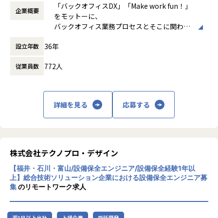
時など）
・案件概要
「バックオフィスDX」「Make work fun！」
企業概要
時間外労働の有無： 有（月平均10時間）
大手銀行向け 基盤更改
・チャットで気軽に相談OK
をモットーに、
休憩時間： 60分
・技術要素
└日常的に連絡しやすく、安心して話せる関係性を構築。
バックオフィス業務プロセスとそこに関わる
AWS（ECS、Aurora、S3、Storage Gateway、CloudWatc
人たちの働き方を変えていくことを通して、
h）、JP1​
・トラブル時は当日中に対応
36年
設立年数
企業競争力を向上させることを使命としてい
└問題発生時は営業とアドバイザーが即対応し、迅速に調
ます。
その他、サーバーレスアーキテクチャでのデータ基盤構築
整。
772人
従業員数
や、システム更改におけるオンプレ→クラウドリフトアップ
株式会社ホープスは、ERP・EPMを中心とし
などプロジェクトは多数ございます。
・勉強会・交流会を年2回実施
た基幹系システムの支援を主軸に、スクラッ
└他案件の社員ともつながれる場を用意。ナレッジ共有も活
チ開発やコンサルティングまで幅広いサービ
詳細を見る
応募する
将来的には、インフラアーキテクトや上級インフラエンジニ
発です。
スを提供しています。クラウドERPやローコ
アなど、スペシャリストを目指して頂くことも可能です。
ード開発を柱とし、業務効率化やDX推進、経
またご志向性に応じて、社内若手SEへの教育やインフラマネ
【業務の変更の範囲】
営分析、マーケティングなど多岐にわたるソ
ージャーへのキャリア、
会社の定める範囲
リューションを展開。特に、SAP S/4HANA®
フルスタックエンジニアとしてインフラからの領域チェンジ
CloudやOracle ERP Cloudなどを活用し、企
株式会社テクノプロ・デザイン
など、ご志向性に応じたキャリアマップを用意しています。
業の業務プロセスを最適化し、経営管理の強
現在、若手～ベテラン層まで幅広い人材が活躍しており、切
【福井・石川・富山/設備保全エンジニア/設備保全経験1年以
化を図っています1。
磋琢磨しながら成長できる環境です。
上】総合技術ソリューション企業における設備保全エンジニア募
集
のリモートワーク求人
社風/文化
ホープスは、若手社員が活躍できる環境で、
【入社者例】
社内の風通しが良く、活気に満ちた雰囲気が
週1日以上出社
上場企業
受託開発