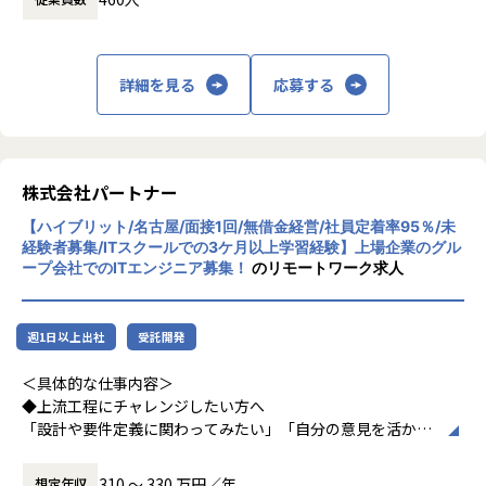
てみたい」
・勉強会・交流会を年2回実施
休憩時間： 60分
そんな方には、キャリアの希望に応じた案件をご用意。年2
└他案件の社員ともつながれる場を用意。ナレッジ共有も活
回の面談を通じて方向性を確認しながら、段階的にマネジメ
発です。
ントスキルを磨けるようサポートします。リーダー未経験か
詳細を見る
応募する
ら活躍している社員も多数。女性管理職も在籍しており、年
【業務の変更の範囲】
齢や性別を問わずフェアに評価される環境です。
会社の定める範囲
株式会社パートナー
＜チーム組織構成＞
入社後は原則2名以上のチームに配属されるため、一人現場
【ハイブリット/名古屋/面接1回/無借金経営/社員定着率95％/未
や丸投げはないです。
経験者募集/ITスクールでの3ケ月以上学習経験】上場企業のグル
また、経験値に応じて先輩がフォローに入り、定例MTGやチ
ープ会社でのITエンジニア募集！
のリモートワーク求人
ャットで気軽に相談できる環境を整えています。
▼年齢構成
週1日以上出社
受託開発
平均年齢32.5歳
＜具体的な仕事内容＞
▼定着率
◆上流工程にチャレンジしたい方へ
95％（2024年8月時点／1年以内）
「設計や要件定義に関わってみたい」「自分の意見を活かせ
る環境で働きたい」
そんな方には700社以上の中からスキルや希望に合う案件を
310 〜 330 万円／年
想定年収