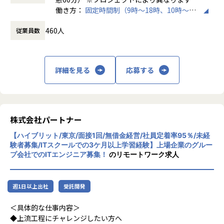
また、経験値に応じて先輩がフォローに入り、定例MTGやチ
働き方：
固定時間制（9時～18時、10時～19
・トラブル時は当日中に対応
ャットで気軽に相談できる環境を整えています。
時など）
└問題発生時は営業とアドバイザーが即対応し、迅速に調
460人
従業員数
時間外労働の有無： 有（月平均20時間）
整。
▼年齢構成
休憩時間： 60分
平均年齢32.5歳
・勉強会・交流会を年2回実施
└他案件の社員ともつながれる場を用意。ナレッジ共有も活
詳細を見る
応募する
▼定着率
発です。
95％（2024年8月時点／1年以内）
【業務の変更の範囲】
会社の定める範囲
＜その他プロジェクト事例＞
株式会社パートナー
▼開発系
・オンラインヨガプラットフォームの要件定義・設計（Rub
【ハイブリット/東京/面接1回/無借金経営/社員定着率95％/未経
y／Vue／AWS）
験者募集/ITスクールでの3ケ月以上学習経験】上場企業のグルー
・自社ECサイトの新規立ち上げ（要件定義～運用／TypeScr
プ会社でのITエンジニア募集！
のリモートワーク求人
ipt、GCP）
・大手メーカー向け製造システムの業務改善プロジェクト
（C#／Python）
週1日以上出社
受託開発
▼インフラ系
＜具体的な仕事内容＞
・ECクラウド基盤設計（AWS／VMware）
◆上流工程にチャレンジしたい方へ