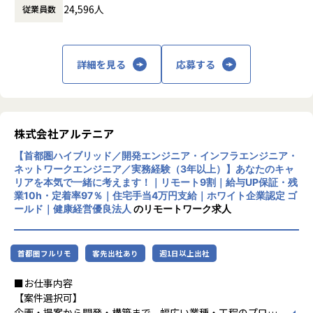
【案件事例】
24,596人
従業員数
に渡ります。いわゆる技術者派遣と呼ばれ
生産ライン設備の保全対応（大手自動車部品メーカー ）
る、クライアント先に当社の技術者が出向す
クラウドインフラ
搬送設備の故障対応・定期整備（大手電機メーカー系）
る事業だけではなく、請負や受託と呼ばれる
・Google Cloud への移行対応の推進
産業ロボット保全・稼働率改善支援（工作機械メーカー）
働く場所に関わらない事業支援や最新技術を
・GCP / AWS を中心としたインフラの設計・構築・運用
詳細を見る
応募する
工作機械の点検・修理対応（化学系製造メーカー）
用いた研究開発などを行っています。
・IaC による構築のコード化および自動化の促進
※案件は随時変動します。ご希望の業種・テーマをお聞きし
た上でマッチングいたします。
加速度的に技術革新が進む現代社会。開発サ
セキュリティ
イクルの短期化、製品開発の多角化や上流工
・各プロダクトの脆弱性対応、セキュリティ診断、対策の実
程プロジェクトの増加といった世の中で技術
行
株式会社アルテニア
■募集背景
者集団として価値提供を行うために、エンジ
・全社横断的なセキュリティ統制およびガバナンスの設計と
製造系メーカー各社のプロジェクトに参画し、生産ライン・
【首都圏ハイブリッド／開発エンジニア・インフラエンジニア・
ニアが生涯活躍できる環境を考え事業運営を
展開
搬送設備・工作機械・産業ロボットなどの保全業務をご担当
ネットワークエンジニア／実務経験（3年以上）】あなたのキャ
行っています。
・CI/CD パイプラインへのセキュリティ組み込み（シフトレ
リアを本気で一緒に考えます！｜リモート9割｜給与UP保証・残
いただきます。
フト）の推進
業10h・定着率97％｜住宅手当4万円支給｜ホワイト企業認定 ゴ
自動車・電機・化学・食品加工など製造系メーカーのプロジ
ールド｜健康経営優良法人
のリモートワーク求人
ェクトにアサインされるため、多様な設備・現場経験を積む
監視・運用基盤
ことができます。
・監視、ログ、オブザーバビリティ基盤の設計・構築・改善
・可用性、パフォーマンス、およびコストの最適化
首都圏フルリモ
客先出社あり
週1日以上出社
【業務の変更の範囲】
会社の定める業務
対象プロダクト例
■お仕事内容
・AUTORO: 脆弱性対応および監視基盤の強化
【案件選択可】
・OroSee: セキュリティ統制の強化
企画・提案から開発・構築まで、幅広い業種・工程のプロジ