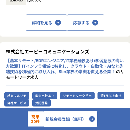
アリング業界から必要とされ続ける会社を目
※地元密着主義のため、地元の大手企業でのプロジェクト
自分に無理のないレベルでの配属先を決めてくれて、
指して事業拡大を続けています。
を前提としています。
自分のペースでステップアップができたところが大きな魅力
でした。
詳細を見る
応募する
マニュアル通りの作業しかやったことがなかった私ですが、
現在は要件定義や設計、実装といった工程にも挑戦していま
す。
＜魅力ポイント＞
月一で面談を行ってくれるため、やりたいことや自分の頑張
★転勤がない会社
りがちゃんと反映されるところが
株式会社エーピーコミュニケーションズ
地域愛採用を行っているため、基本的にご自宅から通える
アルテニアの良さです。
範囲でプロジェクトを選定。
【基本リモート/EDRエンジニア/IT業務経験あり/学習意欲の高い
家族と一緒に過ごすことができ、好きな地域で安心して働
＜入社4年目 エンジニア＞
方歓迎】ITインフラ領域に特化し、クラウド・自動化・AIなど先
けます。
転職前の会社の社長が代わり、会社の方針と私のエンジニア
端技術を積極的に取り入れ、SIer業界の常識を変える企業！
のリ
モートワーク求人
としての方針に
★基本給がベースUPしていく
相違が出てきてしまったため転職しました。
基本給で勝負している会社です！技術手当等で大きく見せ
エンジニアとして働きつつ、現場の人の関係を元に販路を広
ることをしておりません。
げるといった営業の役割も
地方フルリモ
客先出社あり
リモートワーク手当
週1日以上出社
昇給は、基本給を上げていくため、賞与や残業代も必然的
できるようになりました。ソフトウェアの設計や製造の経験
自社サービス
受託開発
に増えます。
しかなかったため、
エンジニアとしてこの様な活躍の仕方もあるのかと実感しま
■お仕事内容
簡単
★フォロー体制や研修制度/スタンバイ期間も給与100％保証
新規会員登録（無料）
した。
30秒
スタンバイ期間は、しっかりJ-collegeにて研修を準備。
エンジニアだけでなく採用・営業・教育といったやれる事が
CrowdStrike製品（主にEDR）の導入および設計・構築業務