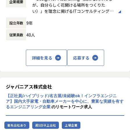
件を決定します。
企業概要
時など）
-- 官公庁向けインフラ開発 --
が、自分らしく花開ける場所をつくりた
「構築に行きたい」「設計に挑戦したい」「セキュリティ分
時間外労働の有無： 有（月平均0時間～20時
使用スキル：VMware、Windows、Linux
い）」を理念に掲げるITコンサルティング・
野を経験したい」などの
間）
担当工程：基本設計、運用設計、詳細設計、構築、テスト、
システム開発企業です。AI時代において「お
希望を前提にアサインを行います。
休憩時間： 60分
9年
移行
設立年数
客様をリードする」のではなく、「お客様と
担当者：30台後半、男性、入社4年目
共に創る」姿勢を重視し、価値提供と自己成
＜インフラ部門 想定キャリアパス＞
40人
従業員数
長を通じてビジネス変革を実現することを目
運用保守 → 構築 → 設計 → クラウド
指しています。
月1回の面談にてキャリアの方向性をすり合わせながら、案
■案件の決め方
件を決定します。
あなたのキャリアの希望に沿って案件を決定します。
主な事業は、プロジェクトマネジメント、ソ
「構築に行きたい」「クラウドに挑戦したい」などの希望を
詳細を見る
応募する
「要件定義などの上流工程に挑戦したい」
フトウェア開発、インフラソリューション開
前提にアサインを行います。
「AWS、Azureなどのクラウド案件に携わりたい」など…
発です。官公庁向けのMicrosoft 365移行（1
希望次第では現在当社にない案件も探してくるので安心して
90TB規模）や金融機関向けネットワーク構
ください！
築、大手製造業向けインフラ基盤構築など、
■案件事例
大規模案件の実績があります。近年は生成AI
＜主な開発案件事例＞
ジャパニアス株式会社
関連プロジェクトにも注力しています。
-- 社内システム マスタDBメンテナンスシステム開発 --
【正社員/ハイブリッド/名古屋/未経験ok！インフラエンジニ
■フォロー体制・働き方
使用スキル：DjangoFW・Python
ア】国内大手家電・自動車メーカーを中心に、豊富な実績を有す
・アサイン前に、やりたいこと・やりたくないことを面談で
リモートワーク率90％、有給取得率80％以
担当工程：調査・要件定義・基本設計・詳細設計・構築・製
るエンジニアリング企業
のリモートワーク求人
確認
上、育休取得率100％と、働きやすい環境づ
造・テスト・リリース
・配属後は月1回の面談に加え、チャットでの相談が可能
くりにも力を入れています。住宅手当や資格
担当者：30代後半・男性・入社4年目
・一人での参画の場合も、社内のメンターがフォロー
取得支援、技術書購入補助など福利厚生も充
客先出社あり
週1日以上出社
上場企業
・平均残業時間：月10.5時間（全社平均）
実しています。
-- 大手生命保険会社 資産運用システム --