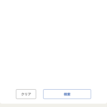
フルフレックス制
裁量労働制
語学・国籍から探す
英語力必須
英語力尚可（英語活用環境あり）
外国籍の方OK
クリア
検索