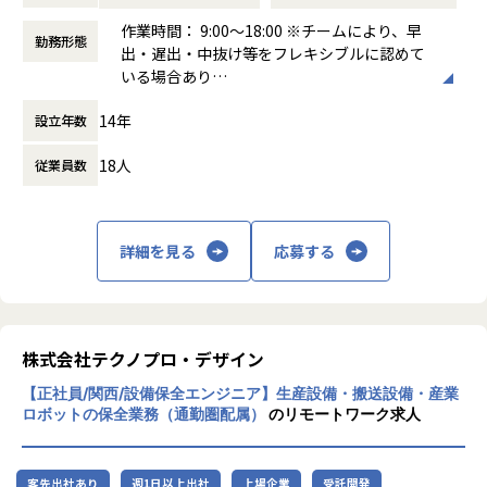
す。
作業時間： 9:00〜18:00 ※チームにより、早
勤務形態
出・遅出・中抜け等をフレキシブルに認めて
▼求める人物像
いる場合あり
「一流であれ」「自ら仕掛ける」「ヒトをつくる」「本気を
働き方：
固定時間制（9時～18時、10時～19
楽しむ」「直観と科学」という企業文化に共感できる方
14年
設立年数
時など）
複数プロダクトを横断し、当事者意識を持って課題を完遂で
時間外労働の有無： 有（月平均10時間）
きる方
18人
従業員数
休憩時間： 60分
未整備の課題を自ら発見し、仕組みとして解決することにや
りがいを感じる方
ポジションの魅力
全社の技術基盤を「設計する」立場
詳細を見る
応募する
特定プロダクトの運用担当ではなく、オープングループ全体
のインフラ・セキュリティ・監視の標準を自ら定義していく
ポジションです。
複数プロダクトを横断するからこそ、技術選定や仕組みづく
りの裁量と影響範囲が大きいことが特徴です。
株式会社テクノプロ・デザイン
【正社員/関西/設備保全エンジニア】生産設備・搬送設備・産業
■0→1フェーズの面白さ
ロボットの保全業務（通勤圏配属）
のリモートワーク求人
セキュリティガバナンス、監視・オブザーバビリティ基盤、I
aC による自動化など、これから整備していくテーマが揃って
います。既存の仕組みを維持するのではなく、自分の手で土
客先出社あり
週1日以上出社
上場企業
受託開発