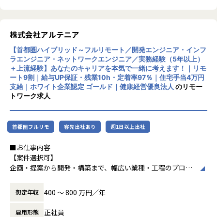
90TB規模）や金融機関向けネットワーク構
築、大手製造業向けインフラ基盤構築など、
■案件事例
大規模案件の実績があります。近年は生成AI
＜主な開発案件事例＞
株式会社アルテニア
関連プロジェクトにも注力しています。
-- 社内システム マスタDBメンテナンスシステム開発 --
【首都圏ハイブリッド～フルリモート／開発エンジニア・インフ
使用スキル：DjangoFW・Python
ラエンジニア・ネットワークエンジニア／実務経験（5年以上）
リモートワーク率90％、有給取得率80％以
担当工程：調査・要件定義・基本設計・詳細設計・構築・製
＋上流経験】あなたのキャリアを本気で一緒に考えます！｜リモ
上、育休取得率100％と、働きやすい環境づ
造・テスト・リリース
ート9割｜給与UP保証・残業10h・定着率97％｜住宅手当4万円
くりにも力を入れています。住宅手当や資格
担当者：30代後半・男性・入社4年目
支給｜ホワイト企業認定 ゴールド｜健康経営優良法人
のリモー
取得支援、技術書購入補助など福利厚生も充
トワーク求人
実しています。
-- 大手生命保険会社 資産運用システム --
使用スキル：Java
中長期的には「中小企業のAI開発で第一に想
担当工程：基本設計・詳細設計・製造・テスト・リリース
首都圏フルリモ
客先出社あり
週1日以上出社
起される共創カンパニー」を目指し、技術力
担当者：30代前半・女性・入社2年目
とコミュニケーション力を兼ね備えたプロフ
■お仕事内容
ェッショナル人材の育成を推進している企業
-- 大手コンサル会社 社内システム運用 --
【案件選択可】
です。
使用スキル：VBA・Windows
企画・提案から開発・構築まで、幅広い業種・工程のプロジ
担当工程：運用・保守
ェクトに携われます！
担当者：20代後半・男性・入社1年目
400 〜 800 万円／年
想定年収
＜各種認定・認証＞
■会社説明／募集背景
■ホワイト企業認定 ゴールド（認定取得日：
＜主なNW案件事例＞
株式会社アルテニアは、ITの力を通じて関わる人々の未来を
正社員
雇用形態
2026年1月1日）
-- 大手メーカーの国内拠点をつなぐ社内ネットワークの運