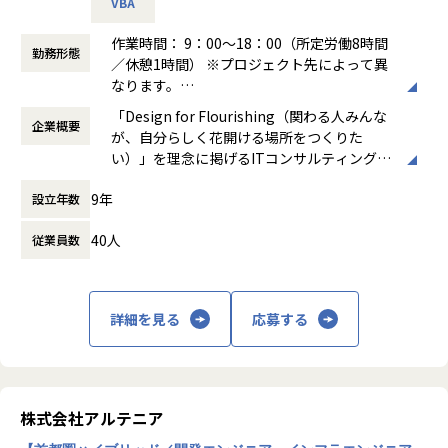
VBA
使用スキル：AWS、Windows、Linux
希望を前提にアサインを行います。
担当工程：基本設計、運用設計、詳細設計、構築、テスト、
作業時間： 9：00～18：00（所定労働8時間
勤務形態
移行
＜ネットワーク部門 想定キャリアパス＞
／休憩1時間） ※プロジェクト先によって異
担当者：20台後半、男性、入社1年目
運用保守 → 構築 → 設計 → セキュリティ・コンサルティング
なります。
月1回の面談にてキャリアの方向性をすり合わせながら、案
働き方：
固定時間制（9時～18時、10時～19
「Design for Flourishing（関わる人みんな
-- 官公庁向けインフラ開発 --
件を決定します。
企業概要
時など）
が、自分らしく花開ける場所をつくりた
使用スキル：VMware、Windows、Linux
「構築に行きたい」「設計に挑戦したい」「セキュリティ分
時間外労働の有無： 有（月平均0時間～20時
い）」を理念に掲げるITコンサルティング・
担当工程：基本設計、運用設計、詳細設計、構築、テスト、
野を経験したい」などの
間）
システム開発企業です。AI時代において「お
移行
希望を前提にアサインを行います。
休憩時間： 60分
9年
設立年数
客様をリードする」のではなく、「お客様と
担当者：30台後半、男性、入社4年目
共に創る」姿勢を重視し、価値提供と自己成
＜インフラ部門 想定キャリアパス＞
40人
従業員数
長を通じてビジネス変革を実現することを目
運用保守 → 構築 → 設計 → クラウド
指しています。
■案件の決め方
月1回の面談にてキャリアの方向性をすり合わせながら、案
あなたのキャリアの希望に沿って案件を決定します。
件を決定します。
主な事業は、プロジェクトマネジメント、ソ
「要件定義などの上流工程に挑戦したい」
「構築に行きたい」「クラウドに挑戦したい」などの希望を
詳細を見る
応募する
フトウェア開発、インフラソリューション開
「AWS、Azureなどのクラウド案件に携わりたい」など…
前提にアサインを行います。
発です。官公庁向けのMicrosoft 365移行（1
希望次第では現在当社にない案件も探してくるので安心して
90TB規模）や金融機関向けネットワーク構
ください！
築、大手製造業向けインフラ基盤構築など、
■案件事例
大規模案件の実績があります。近年は生成AI
＜主な開発案件事例＞
株式会社アルテニア
関連プロジェクトにも注力しています。
■フォロー体制・働き方
-- 社内システム マスタDBメンテナンスシステム開発 --