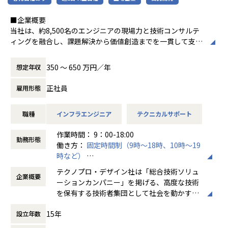
台を作り上げる経験ができます。
■企業概要
■マネジメントへのキャリアパス
当社は、約8,500名のエンジニアの現場力と技術コンサルテ
リーダー候補として、技術方針の策定・標準化・メンバー育
ィングを融合し、課題解決から価値創造までを一貫して支援
成にも携わります。スペシャリストとマネジメントの両方の
する総合技術ソリューションカンパニーです。
道が拓けるポジションです。
輸送用機器、産業用機械、精密機器、電子部品、医療機器な
350 〜 650 万円／年
想定年収
ど幅広い業界において、多様なプロジェクトからエンジニア
■身に付く・期待する、知識・スキル・能力
が高度な技術経験を積むことのできる環境を提供していま
正社員
・マルチプロダクト／マルチクラウドの設計力：単一環境に
雇用形態
す。
とどまらない、横断的なアーキテクチャ設計の視座
さらに、体系的な教育・研修制度を通じて先端技術の習得を
・DevSecOps／シフトレフトの実践 ：CI/CDにセキュリティ
職種
インフラエンジニア
テクニカルサポート
促進し、エンジニア一人ひとりの専門性向上と高付加価値化
を組み込む設計・運用
を実現しています。
・セキュリティガバナンス構築の経験：全社統制の設計、IS
作業時間： 9：00-18:00
勤務形態
MS／SOC2 等の認証対応も視野に
働き方：
固定時間制（9時～18時、10時～19
■お仕事内容
・オブザーバビリティ基盤の設計力：監視・ログ・パフォー
時など）
・生産ライン・搬送設備・工作機械・産業ロボットの点検・
マンス／コスト最適化の実装
時間外労働の有無： 有（月平均20時間）
整備
テクノプロ・デザイン社は「総合技術ソリュ
・技術リード・標準化・育成のマネジメントスキル：チーム
企業概要
休憩時間： 60分
・設備の故障対応・トラブルシューティング・修理
ーションカンパニー」を掲げる、高度な技術
を率いる経験
・消耗部品の交換・在庫管理
を保有する技術者集団として社会を動かすこ
・設備改善・稼働率向上に向けた改善提案
とを志し、活動しています。
▼業務内容
・点検記録・作業報告書の作成 等
15年
設立年数
オープングループ全体のプロダクトを横断し、以下の領域を
ビジネスモデルはアウトソーシング領域全域
担当いただきます。