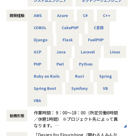
システムエンジニア
ネットワークエンジニア
これがアルテニアの企業理念の根幹となります。
2025/10/01～2027/09/30）
転職前の会社の社長が代わり、会社の方針と私のエンジニア
-- 官公庁システムを支えるネットワークの設計・構築支援 --
としての方針に
主な業務：要件整理、検証、リリース計画の策定
この度、事業の拡大に伴って新たなメンバーを募集しており
開発経験
AWS
Azure
C#
C++
相違が出てきてしまったため転職しました。
使用機器：Cisco、Palo Alto、A10 等
ます。
エンジニアとして働きつつ、現場の人の関係を元に販路を広
COBOL
CakePHP
C言語
技術力だけでなく、人を思いやる姿勢を大切にしながら、
げるといった営業の役割も
-- リモートワークを支えるVPN/セキュリティ基盤の運用 --
できるようになりました。ソフトウェアの設計や製造の経験
主な業務：ポリシー改善、ログ分析、運用改善提案
Django
Flask
FuelPHP
共に成長できる方を歓迎します！
しかなかったため、
使用機器：Cisco、FortiGate、F5、Aruba 等
エンジニアとしてこの様な活躍の仕方もあるのかと実感しま
GCP
Java
Laravel
Linux
した。
＜主なインフラ案件事例＞
■キャリアパス
エンジニアだけでなく採用・営業・教育といったやれる事が
PHP
Perl
Python
-- データセンタ移設に伴うサーバ基盤リプレース案件 --
＜開発部門 想定キャリアパス＞
増えるところは
使用スキル：VMware、Windows、Linux、Oracle
テスト → 開発 → 設計 → 上流工程
アルテニアのいいところだと思います。
Ruby on Rails
Rust
Spring
担当工程：基本設計、運用設計、詳細設計、構築、テスト、
月1回の面談にてキャリアの方向性をすり合わせながら、案
移行
件を決定します。
Spring Boot
Symfony
VB
【業務の変更の範囲】
担当者：30台前半、男性、入社1年目
「開発経験を積みたい」「設計に挑戦したい」「上流工程を
会社の規定に準ずる
担当したい」などの
VBA
-- 金融システムインフラ開発 --
希望を前提にアサインを行います。
使用スキル：AWS、Windows、Linux
作業時間： 9：00～18：00（所定労働8時間
担当工程：基本設計、運用設計、詳細設計、構築、テスト、
勤務形態
＜ネットワーク部門 想定キャリアパス＞
／休憩1時間） ※プロジェクト先によって異
移行
運用保守 → 構築 → 設計 → セキュリティ・コンサルティング
なります。
担当者：20台後半、男性、入社1年目
月1回の面談にてキャリアの方向性をすり合わせながら、案
働き方：
固定時間制（9時～18時、10時～19
「Design for Flourishing（関わる人みんな