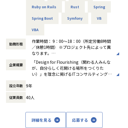
その分、問いも役割も自分で取りにいく姿勢が前提になりま
テスト → 開発 → 設計 → 上流工程
Ruby on Rails
Rust
Spring
す。
月1回の面談にてキャリアの方向性をすり合わせながら、案
断片的な情報の中から仮説を立て、自ら動き、やり切る。
件を決定します。
Spring Boot
Symfony
VB
そして結果に対しては徹底的に自責で向き合う。
「開発経験を積みたい」「設計に挑戦したい」「上流工程を
放任主義ですが、挑戦する人は見捨てません。
担当したい」などの
VBA
甘やかさないが、伴走はする。
希望を前提にアサインを行います。
この矛盾を楽しめるかどうかが、オープンで活躍できるかの
作業時間： 9：00～18：00（所定労働8時間
分かれ目です。
勤務形態
＜ネットワーク部門 想定キャリアパス＞
／休憩1時間） ※プロジェクト先によって異
運用保守 → 構築 → 設計 → セキュリティ・コンサルティング
なります。
「安定」よりも「成長」、「整った環境」よりも「打席の多
月1回の面談にてキャリアの方向性をすり合わせながら、案
働き方：
固定時間制（9時～18時、10時～19
さ」に魅力を感じる方。
「Design for Flourishing（関わる人みんな
件を決定します。
企業概要
時など）
会社を使い倒し、自分の市場価値を本気で高めたいと考えて
が、自分らしく花開ける場所をつくりた
「構築に行きたい」「設計に挑戦したい」「セキュリティ分
時間外労働の有無： 有（月平均0時間～20時
いる方。
い）」を理念に掲げるITコンサルティング・
野を経験したい」などの
間）
システム開発企業です。AI時代において「お
希望を前提にアサインを行います。
休憩時間： 60分
オープンで、本気の成長を一緒に追いかけませんか。
9年
設立年数
客様をリードする」のではなく、「お客様と
共に創る」姿勢を重視し、価値提供と自己成
＜インフラ部門 想定キャリアパス＞
40人
従業員数
長を通じてビジネス変革を実現することを目
運用保守 → 構築 → 設計 → クラウド
※本求人は、オープン株式会社での採用となります。
指しています。
月1回の面談にてキャリアの方向性をすり合わせながら、案
※業務内容の変更の範囲：当社業務全般
件を決定します。
主な事業は、プロジェクトマネジメント、ソ
「構築に行きたい」「クラウドに挑戦したい」などの希望を
詳細を見る
応募する
【業務の変更の範囲】
フトウェア開発、インフラソリューション開
前提にアサインを行います。
当社業務全般
発です。官公庁向けのMicrosoft 365移行（1