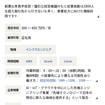
使用スキル：Java
創業以来黒字経営！盤石な経営基盤のもと従業員数は1800人
中長期的には「中小企業のAI開発で第一に想
担当工程：基本設計・詳細設計・製造・テスト・リリース
を超え取引先から引き合いも多く、事業拡大に向けた積極採
■社員の声
起される共創カンパニー」を目指し、技術力
担当者：30代前半・女性・入社2年目
用です!!
＜入社1年目 エンジニア＞
とコミュニケーション力を兼ね備えたプロフ
前職では給与が低く、安定した生活をしたいと思い転職しま
ェッショナル人材の育成を推進している企業
-- 大手コンサル会社 社内システム運用 --
◆取引業界
した。
です。
300 〜 900 万円／年
想定年収
使用スキル：VBA・Windows
製造メーカー、通信キャリア、金融、流通、官公庁 等
自分に無理のないレベルでの配属先を決めてくれて、
担当工程：運用・保守
自分のペースでステップアップができたところが大きな魅力
正社員
雇用形態
担当者：20代後半・男性・入社1年目
◆設計・構築
でした。
＜各種認定・認証＞
OS：Windows、Linux、Unix
マニュアル通りの作業しかやったことがなかった私ですが、
■ホワイト企業認定 ゴールド（認定取得日：
＜主なNW案件事例＞
職種
インフラエンジニア
ツール・機器：Windows Server、RHL、Solaris、HP-UX、
現在は要件定義や設計、実装といった工程にも挑戦していま
2026年1月1日）
-- 大手メーカーの国内拠点をつなぐ社内ネットワークの運
AIX、VMWare、Hyper-V
す。
■プライバシーマーク認定（認定番号：1082
用・改善 --
クラウド：AWS、Azure
月一で面談を行ってくれるため、やりたいことや自分の頑張
開発経験
5290）
AWS
Azure
Linux
主な業務：拠点増設に伴う設定変更、障害一次切り分け
りがちゃんと反映されるところが
■健康経営優良法人2025（中小規模法人部
使用機器：Cisco、FortiGate、Palo Alto、F5 BIG-IP など
◆プロジェクト例
作業時間： 9：00～18：00（休憩1時間、実
アルテニアの良さです。
門）認定
担当工程：運用・保守（希望により構築へステップアップ）
勤務形態
・ 要件定義・設計・構築（上流）
働8時間）※就業先により異なる可能性あり
■健康優良企業認定証 銀の認定（認定期間：
・ 運用・保守・監視（下流）
働き方：
固定時間制（9時～18時、10時～19
＜入社4年目 エンジニア＞
2025/10/01～2027/09/30）
-- 官公庁システムを支えるネットワークの設計・構築支援 --
※ご志向・ご希望に応じて、プロジェクトを決定します
時など）
転職前の会社の社長が代わり、会社の方針と私のエンジニア
主な業務：要件整理、検証、リリース計画の策定
AI・IoT・クラウドを中心とした先端エンジ
※地元密着主義のため、地元の大手企業でのプロジェクト
企業概要
時間外労働の有無： 有（月平均20時間～30
としての方針に
使用機器：Cisco、Palo Alto、A10 等
ニアリング事業 「先端テクノロジーで日本の
を前提としています。
時間）
相違が出てきてしまったため転職しました。
明日に新たな価値を提供する」という理念を
休憩時間： 60分
エンジニアとして働きつつ、現場の人の関係を元に販路を広
-- リモートワークを支えるVPN/セキュリティ基盤の運用 --
掲げ、当社はAI・IoT・クラウドをはじめとし
【業務の変更の範囲】