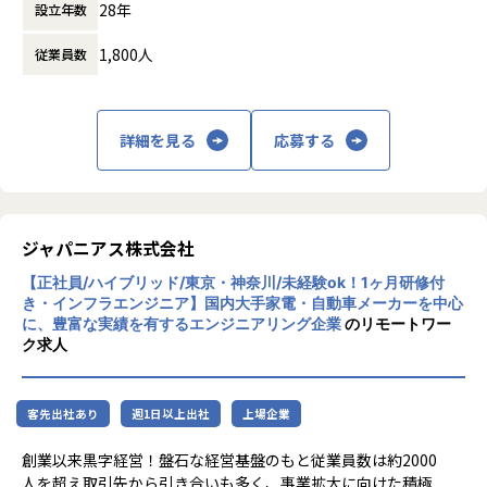
げるといった営業の役割も
主な業務：ポリシー改善、ログ分析、運用改善提案
28年
設立年数
た先端テクノロジーの中で「ジャパニアスだ
会社の定める範囲
できるようになりました。ソフトウェアの設計や製造の経験
使用機器：Cisco、FortiGate、F5、Aruba 等
からできること」を見出し、日本のエンジニ
しかなかったため、
1,800人
従業員数
アリング業界から必要とされ続ける会社を目
エンジニアとしてこの様な活躍の仕方もあるのかと実感しま
＜主なインフラ案件事例＞
指して事業拡大を続けています。
した。
-- データセンタ移設に伴うサーバ基盤リプレース案件 --
エンジニアだけでなく採用・営業・教育といったやれる事が
使用スキル：VMware、Windows、Linux、Oracle
増えるところは
詳細を見る
応募する
担当工程：基本設計、運用設計、詳細設計、構築、テスト、
アルテニアのいいところだと思います。
移行
担当者：30台前半、男性、入社1年目
【業務の変更の範囲】
会社の規定に準ずる
-- 金融システムインフラ開発 --
ジャパニアス株式会社
使用スキル：AWS、Windows、Linux
担当工程：基本設計、運用設計、詳細設計、構築、テスト、
【正社員/ハイブリッド/東京・神奈川/未経験ok！1ヶ月研修付
き・インフラエンジニア】国内大手家電・自動車メーカーを中心
移行
に、豊富な実績を有するエンジニアリング企業
のリモートワー
担当者：20台後半、男性、入社1年目
ク求人
-- 官公庁向けインフラ開発 --
使用スキル：VMware、Windows、Linux
客先出社あり
週1日以上出社
上場企業
担当工程：基本設計、運用設計、詳細設計、構築、テスト、
移行
創業以来黒字経営！盤石な経営基盤のもと従業員数は約2000
担当者：30台後半、男性、入社4年目
人を超え取引先から引き合いも多く、事業拡大に向けた積極