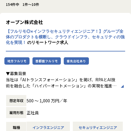
154件中 1件～10件
オープン株式会社
【フルリモ◎×インフラセキュリティエンジニア！】グループ全
体のプロダクトを横断し、クラウドインフラ、セキュリティの強
化を実現！
のリモートワーク求人
地方フルリモ
首都圏フルリモ
客先出社あり
▼募集背景
当社は「AIトランスフォーメーション」を掲げ、RPAとAI技
術を融合した「ハイパーオートメーション」の実現を推進し
ています。新規プロダクトが続々と立ち上がる中、それらを
支えるインフラ基盤・セキュリティ統制・監視体制を全社横
500 〜 1,000 万円／年
想定年収
断で整備・強化していくフェーズにあります。
現在、一部プロダクトのAWSからGoogle Cloud への移行を
正社員
雇用形態
はじめ、各プロダクトの脆弱性対応やセキュリティガバナン
スの確立など、技術面からリードし、全社の基盤をセキュア
職種
インフラエンジニア
セキュリティエンジニア
かつスケーラブルに進化させる中核メンバーを求めていま