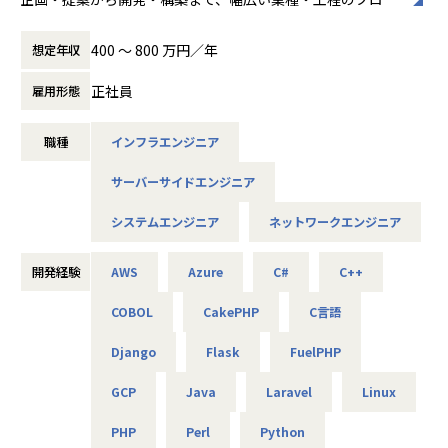
・新規プロダクト群: インフラ管理、脆弱性対応、監視基盤
ェクトに携われます！
整備（Mention Me, LPAdviser, AUTOMATION HUB 等）
400 〜 800 万円／年
想定年収
■会社説明／募集背景
チームリード
株式会社アルテニアは、ITの力を通じて関わる人々の未来を
正社員
雇用形態
・リーダー候補として、インフラ／セキュリティの技術方針
より豊かにすることを 目標に2018年に誕生しました。
策定、標準化の推進、およびメンバーの育成
未来をITの力で支える。
職種
インフラエンジニア
それは技術力だけではなく、人を大切にすること、より豊か
であること、
■事業会社
サーバーサイドエンジニア
社会やお客様だけでなくパートナーや社員も幸せでいるこ
オープンは、RPAやAIなどのオートメーション技術を武器
と。
に、Software/FDE/SaaS/BPOなど様々なビジネスモデル
システムエンジニア
ネットワークエンジニア
これがアルテニアの企業理念の根幹となります。
で、日本の生産性向上という構造課題に本気で向き合う会社
です。
この度、事業の拡大に伴って新たなメンバーを募集しており
開発経験
AWS
Azure
C#
C++
上場企業としての資本力と実績を持ちながら、組織はまだ完
ます。
成形ではありません。
COBOL
CakePHP
C言語
技術力だけでなく、人を思いやる姿勢を大切にしながら、
整った設計図があるというより、白紙の領域が多く残ってい
る状態に近いと言えます。
Django
Flask
FuelPHP
共に成長できる方を歓迎します！
山（目標）は決まっていますが、登り方は自由です。
GCP
Java
Laravel
Linux
「裁量がある」というよりも、「選択肢が無限にある」環境
■キャリアパス
です。
PHP
Perl
Python
＜開発部門 想定キャリアパス＞