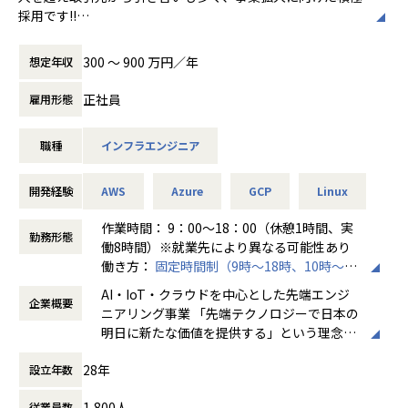
採用です!!
■案件の決め方
★入社後1ヶ月社内研修付き
あなたのキャリアの希望に沿って案件を決定します。
300 〜 900 万円／年
想定年収
≪スクール内容≫
「要件定義などの上流工程に挑戦したい」
・現場で生きる実践的なカリキュラム
「AWS、Azureなどのクラウド案件に携わりたい」など…
正社員
雇用形態
・同期と一緒に学べる
希望次第では現在当社にない案件も探してくるので安心して
ください！
職種
インフラエンジニア
◆取引業界
製造メーカー、通信キャリア、金融、流通、官公庁 等
開発経験
AWS
Azure
GCP
Linux
■フォロー体制・働き方
・アサイン前に、やりたいこと・やりたくないことを面談で
◆設計・構築
作業時間： 9：00～18：00（休憩1時間、実
確認
勤務形態
OS：Windows、Linux、Unix
働8時間）※就業先により異なる可能性あり
・配属後は月1回の面談に加え、チャットでの相談が可能
ツール・機器：Windows Server、RHL、Solaris、HP-UX、
働き方：
固定時間制（9時～18時、10時～19
・一人での参画の場合も、社内のメンターがフォロー
AIX、VMWare、Hyper-V
時など）
・平均残業時間：月10.5時間（全社平均）
AI・IoT・クラウドを中心とした先端エンジ
クラウド：AWS、Azure
企業概要
時間外労働の有無： 有（月平均20時間～30
ニアリング事業 「先端テクノロジーで日本の
時間）
明日に新たな価値を提供する」という理念を
◆プロジェクト例
休憩時間： 60分
■社員の声
掲げ、当社はAI・IoT・クラウドをはじめとし
・ 要件定義・設計・構築（上流）
＜入社1年目 エンジニア＞
28年
設立年数
た先端テクノロジーの中で「ジャパニアスだ
・ 運用・保守・監視（下流）
前職では給与が低く、安定した生活をしたいと思い転職しま
からできること」を見出し、日本のエンジニ
※ご志向・ご希望に応じて、プロジェクトを決定します
した。
1,800人
従業員数