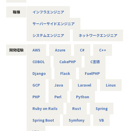
より豊かにすることを 目標に2018年に誕生しました。
■プライバシーマーク認定（認定番号：1082
用・改善 --
未来をITの力で支える。
5290）
主な業務：拠点増設に伴う設定変更、障害一次切り分け
職種
インフラエンジニア
それは技術力だけではなく、人を大切にすること、より豊か
■健康経営優良法人2025（中小規模法人部
使用機器：Cisco、FortiGate、Palo Alto、F5 BIG-IP など
であること、
門）認定
サーバーサイドエンジニア
担当工程：運用・保守（希望により構築へステップアップ）
社会やお客様だけでなくパートナーや社員も幸せでいるこ
■健康優良企業認定証 銀の認定（認定期間：
と。
2025/10/01～2027/09/30）
システムエンジニア
ネットワークエンジニア
-- 官公庁システムを支えるネットワークの設計・構築支援 --
これがアルテニアの企業理念の根幹となります。
主な業務：要件整理、検証、リリース計画の策定
使用機器：Cisco、Palo Alto、A10 等
この度、事業の拡大に伴って新たなメンバーを募集しており
開発経験
AWS
Azure
C#
C++
ます。
-- リモートワークを支えるVPN/セキュリティ基盤の運用 --
COBOL
CakePHP
C言語
技術力だけでなく、人を思いやる姿勢を大切にしながら、
主な業務：ポリシー改善、ログ分析、運用改善提案
使用機器：Cisco、FortiGate、F5、Aruba 等
Django
Flask
FuelPHP
共に成長できる方を歓迎します！
GCP
Java
Laravel
Linux
＜主なインフラ案件事例＞
-- データセンタ移設に伴うサーバ基盤リプレース案件 --
■キャリアパス
PHP
Perl
Python
使用スキル：VMware、Windows、Linux、Oracle
＜開発部門 想定キャリアパス＞
担当工程：基本設計、運用設計、詳細設計、構築、テスト、
テスト → 開発 → 設計 → 上流工程
Ruby on Rails
Rust
Spring
移行
月1回の面談にてキャリアの方向性をすり合わせながら、案
担当者：30台前半、男性、入社1年目
件を決定します。
Spring Boot
Symfony
VB
「開発経験を積みたい」「設計に挑戦したい」「上流工程を
-- 金融システムインフラ開発 --
担当したい」などの