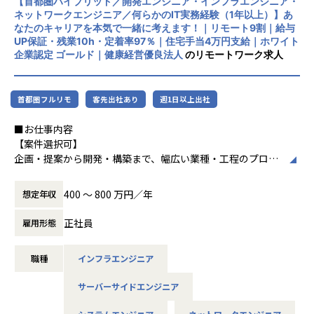
【首都圏ハイブリッド／開発エンジニア・インフラエンジニア・
・アサイン前に、やりたいこと・やりたくないことを面談で
使用スキル：DjangoFW・Python
ネットワークエンジニア／何らかのIT実務経験（1年以上）】あ
リモートワーク率90％、有給取得率80％以
確認
担当工程：調査・要件定義・基本設計・詳細設計・構築・製
なたのキャリアを本気で一緒に考えます！｜リモート9割｜給与
上、育休取得率100％と、働きやすい環境づ
・配属後は月1回の面談に加え、チャットでの相談が可能
造・テスト・リリース
UP保証・残業10h・定着率97％｜住宅手当4万円支給｜ホワイト
くりにも力を入れています。住宅手当や資格
・一人での参画の場合も、社内のメンターがフォロー
担当者：30代後半・男性・入社4年目
企業認定 ゴールド｜健康経営優良法人
のリモートワーク求人
取得支援、技術書購入補助など福利厚生も充
・平均残業時間：月10.5時間（全社平均）
実しています。
-- 大手生命保険会社 資産運用システム --
使用スキル：Java
首都圏フルリモ
客先出社あり
週1日以上出社
中長期的には「中小企業のAI開発で第一に想
■社員の声
担当工程：基本設計・詳細設計・製造・テスト・リリース
起される共創カンパニー」を目指し、技術力
＜入社1年目 エンジニア＞
担当者：30代前半・女性・入社2年目
■お仕事内容
とコミュニケーション力を兼ね備えたプロフ
前職では給与が低く、安定した生活をしたいと思い転職しま
【案件選択可】
ェッショナル人材の育成を推進している企業
した。
-- 大手コンサル会社 社内システム運用 --
企画・提案から開発・構築まで、幅広い業種・工程のプロジ
です。
自分に無理のないレベルでの配属先を決めてくれて、
使用スキル：VBA・Windows
ェクトに携われます！
自分のペースでステップアップができたところが大きな魅力
担当工程：運用・保守
400 〜 800 万円／年
想定年収
でした。
担当者：20代後半・男性・入社1年目
■会社説明／募集背景
＜各種認定・認証＞
マニュアル通りの作業しかやったことがなかった私ですが、
株式会社アルテニアは、ITの力を通じて関わる人々の未来を
正社員
雇用形態
■ホワイト企業認定 ゴールド（認定取得日：
現在は要件定義や設計、実装といった工程にも挑戦していま
＜主なNW案件事例＞
より豊かにすることを 目標に2018年に誕生しました。
2026年1月1日）
す。
-- 大手メーカーの国内拠点をつなぐ社内ネットワークの運
未来をITの力で支える。
■プライバシーマーク認定（認定番号：1082
月一で面談を行ってくれるため、やりたいことや自分の頑張
用・改善 --
職種
インフラエンジニア
それは技術力だけではなく、人を大切にすること、より豊か
5290）
りがちゃんと反映されるところが
主な業務：拠点増設に伴う設定変更、障害一次切り分け
であること、
■健康経営優良法人2025（中小規模法人部
アルテニアの良さです。
使用機器：Cisco、FortiGate、Palo Alto、F5 BIG-IP など
サーバーサイドエンジニア
社会やお客様だけでなくパートナーや社員も幸せでいるこ
門）認定
担当工程：運用・保守（希望により構築へステップアップ）
と。
■健康優良企業認定証 銀の認定（認定期間：
＜入社4年目 エンジニア＞