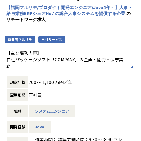
者集団として価値提供を行うために、エンジ
【福岡フルリモ/プロダクト開発エンジニア/Java4年～】人事・
ニアが生涯活躍できる環境を考え事業運営を
給与業務ERPシェアNo.1の総合人事システムを提供する企業
の
行っています。
リモートワーク求人
首都圏フルリモ
自社サービス
【主な職務内容】
自社パッケージソフト「COMPANY」の企画・開発・保守業
務
（企画から保守業務まで一気通貫でお任せいたします。）
・新規サービス（マイクロサービス）の企画開発
700 〜 1,100 万円／年
想定年収
・既存プロダクトの機能強化/改善案件
・当社コンサルタント/サポートセンターからの製品に起因す
正社員
雇用形態
る問題の調査・解決支援
職種
システムエンジニア
ご希望や適性に応じて、人事・給与・勤怠・ID管理・タレン
トマネジメント
いずれかの開発チームに所属していただきます。
開発経験
Java
【具体的な業務内容】
作業時間： 標準労働時間：9:30～18:30 フレ