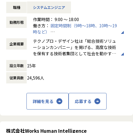
【業務内容】
職種
システムエンジニア
・製品開発のための表面加工の条件設定業務
・製品開発のキーとなる技術を選定していく業務
作業時間： 9:00 ～ 18:00
・プロセス開発に伴う装置の手順書作成と評価業務
勤務形態
働き方：
固定時間制（9時～18時、10時～19
時など）
【業務の変更の範囲】
時間外労働の有無： 有（月平均20時間）
会社の定める業務
テクノプロ・デザイン社は「総合技術ソリュ
企業概要
休憩時間： 60分
ーションカンパニー」を掲げる、高度な技術
を保有する技術者集団として社会を動かすこ
とを志し、活動しています。
15年
設立年数
ビジネスモデルはアウトソーシング領域全域
24,596人
従業員数
に渡ります。いわゆる技術者派遣と呼ばれ
る、クライアント先に当社の技術者が出向す
る事業だけではなく、請負や受託と呼ばれる
働く場所に関わらない事業支援や最新技術を
詳細を見る
応募する
用いた研究開発などを行っています。
加速度的に技術革新が進む現代社会。開発サ
イクルの短期化、製品開発の多角化や上流工
程プロジェクトの増加といった世の中で技術
株式会社Works Human Intelligence