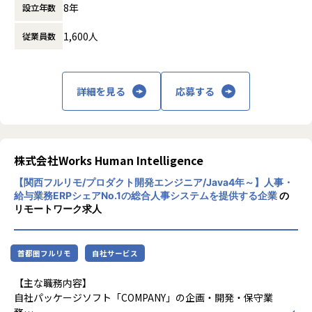
8年
設立年数
が生まれ、活況を呈しています。1996年に誕
・中途社員⽐率は2～3割程度
・テストケース作成、シナリオレビュー実施
生した「COMPANY」はこれまでも、お客様
・男性78％、⼥性22％
・テストケース打鍵
1,600人
従業員数
と社員の知恵により成長を続け、様々な社会
平均年齢 33歳（マネジャークラス平均38歳）
・リリースノート作成
課題を解決してきました。2019年に誕生した
・マニュアル作成
私たちは、更なる知恵の結集とテクノロジー
【業務の変更の範囲】
・コンサル/サポートセンターからの問い合わせ対応
の活用により「COMPANY」を進化させるこ
入社後は本職種に従事いただきます。
・チームメンバーのマネジメント業務（スクラム、1on1、
詳細を見る
応募する
とで、お客様から信頼される企業となり、HR
その後、ご本人の適性等により当社業務全般に変更の可能性
各種面談含）
テック業界を牽引するリーディングカンパニ
があります。
ーを目指しております。
【身に付くスキル】
・問題解決力
株式会社Works Human Intelligence
・大規模な開発力
・BtoB、ERPの知識
【関西フルリモ/プロダクト開発エンジニア/Java4年～】人事・
・幅広い人事領域の業務知識
給与業務ERPシェアNo.1の総合人事システムを提供する企業
の
・カタログ設計（課題分析、仕様コード）
リモートワーク求人
・不具合分析（原因、仕様設計コード）
・コーディング
・テスト設計と相互打鍵
首都圏フルリモ
自社サービス
・お客様向けドキュメントの作成（機能リファレス、開発内
容説明書）
【主な職務内容】
・不具合修正マイルストーンの計画、立案
自社パッケージソフト「COMPANY」の企画・開発・保守業
・新規案件マイルストーンの計画、立・メンターとしての後
務