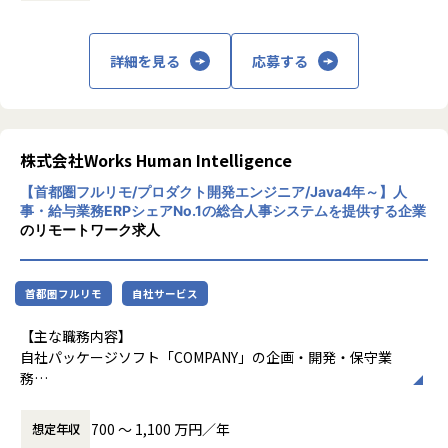
課題を解決してきました。2019年に誕生した
・マニュアル作成
私たちは、更なる知恵の結集とテクノロジー
【業務の変更の範囲】
・コンサル/サポートセンターからの問い合わせ対応
の活用により「COMPANY」を進化させるこ
入社後は本職種に従事いただきます。
・チームメンバーのマネジメント業務（スクラム、1on1、
詳細を見る
応募する
とで、お客様から信頼される企業となり、HR
その後、ご本人の適性等により当社業務全般に変更の可能性
各種面談含）
テック業界を牽引するリーディングカンパニ
があります。
ーを目指しております。
【身に付くスキル】
・問題解決力
株式会社Works Human Intelligence
・大規模な開発力
・BtoB、ERPの知識
【首都圏フルリモ/プロダクト開発エンジニア/Java4年～】人
・幅広い人事領域の業務知識
事・給与業務ERPシェアNo.1の総合人事システムを提供する企業
・カタログ設計（課題分析、仕様コード）
のリモートワーク求人
・不具合分析（原因、仕様設計コード）
・コーディング
・テスト設計と相互打鍵
首都圏フルリモ
自社サービス
・お客様向けドキュメントの作成（機能リファレス、開発内
容説明書）
【主な職務内容】
・不具合修正マイルストーンの計画、立案
自社パッケージソフト「COMPANY」の企画・開発・保守業
・新規案件マイルストーンの計画、立・メンターとしての後
務
輩指導
（企画から保守業務まで一気通貫でお任せいたします。）
・マネージャとしてのチームマネジメント
・新規サービス（マイクロサービス）の企画開発
700 〜 1,100 万円／年
想定年収
・マネージャとしての組織目標立案
・既存プロダクトの機能強化/改善案件