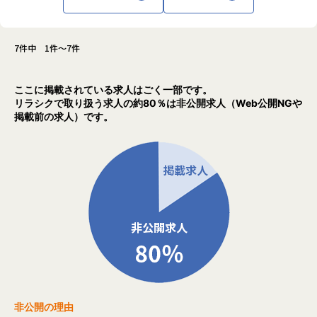
各種面談含）
テック業界を牽引するリーディングカンパニ
があります。
ーを目指しております。
【身に付くスキル】
7件中 1件～7件
・問題解決力
・大規模な開発力
・BtoB、ERPの知識
ここに掲載されている求人はごく一部です。
・幅広い人事領域の業務知識
リラシクで取り扱う求人の約80％は非公開求人（Web公開NGや
・カタログ設計（課題分析、仕様コード）
掲載前の求人）です。
・不具合分析（原因、仕様設計コード）
・コーディング
・テスト設計と相互打鍵
・お客様向けドキュメントの作成（機能リファレス、開発内
容説明書）
・不具合修正マイルストーンの計画、立案
・新規案件マイルストーンの計画、立・メンターとしての後
輩指導
・マネージャとしてのチームマネジメント
・マネージャとしての組織目標立案
【入社後フォロー】
・1か月程度の教育(インプット)期間の後、1～3か月のOJTで
非公開の理由
の保守開発の経験を通じて、