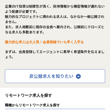
製品知識をキャッチアップいただき、徐々に新機能・新サ
企業のIT投資は秘匿性が高く、採用情報から機密情報が漏れない
ービスの設計などの
よう配慮が必要です。
裁量の大きい仕事をお任せします。
魅力的なプロジェクトに携われる求人は、なかなか一般公開され
・製品マニュアルや業務wiki、20年以上のノウハウが詰まっ
ません。
たサポートサイト等もございます。
また、求人掲載前に既存の会員へ案内され、公開前にクローズと
なる求人も多数あります。
【配属組織】2023年3月現在
魅力的な求人は大人気！会員登録でいち早く入手を
製品開発部門 587名
└各製品/開発領域で組織が分かれ、それぞれ数⼗名程度在籍
まずは、会員登録してエージェントに素早く希望条件を伝えまし
└モジュール単位でそれぞれ数名程度グループ在籍
ょう。
・中途社員⽐率は2～3割程度
・男性78％、⼥性22％
平均年齢 33歳（マネジャークラス平均38歳）
非公開求人を知りたい
【業務の変更の範囲】
入社後は本職種に従事いただきます。
その後、ご本人の適性等により当社業務全般に変更の可能性
リモートワーク求人を探す
があります。
職種からリモートワーク求人を探す