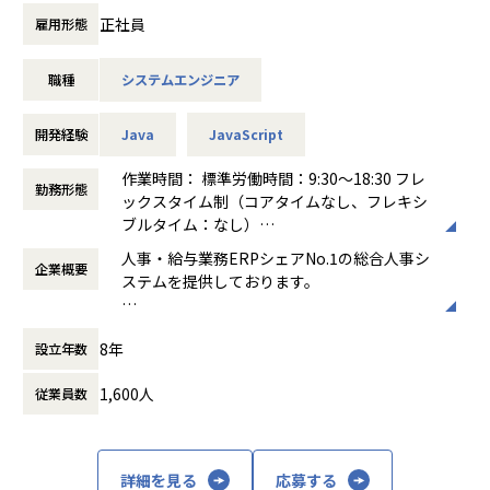
・当社コンサルタント/サポートセンターからの製品に起因す
正社員
雇用形態
【入社後フォロー】
る問題の調査・解決支援
・1か月程度の教育(インプット)期間の後、1～3か月のOJTで
の保守開発の経験を通じて、
職種
システムエンジニア
ご希望や適性に応じて、人事・給与・勤怠・ID管理・タレン
製品知識をキャッチアップいただき、徐々に新機能・新サ
トマネジメント
ービスの設計などの
いずれかの開発チームに所属していただきます。
開発経験
Java
JavaScript
裁量の大きい仕事をお任せします。
・製品マニュアルや業務wiki、20年以上のノウハウが詰まっ
【具体的な業務内容】
作業時間： 標準労働時間：9:30～18:30 フレ
勤務形態
たサポートサイト等もございます。
4～5名程度のチームで、1ヶ月単位で設計～テストのサイク
ックスタイム制（コアタイムなし、フレキシ
ルを繰り返します。
ブルタイム：なし）
・サービス企画の立案
働き方：
フルフレックス制
人事・給与業務ERPシェアNo.1の総合人事シ
【配属組織】2023年3月現在
・サービス要件の定義、カタログレビュー実施
企業概要
時間外労働の有無： 有（月平均30時間）
ステムを提供しております。
製品開発部門 587名
・UIUXデザイン（UIUXチームとの連携）、UIUXレビュー実
休憩時間： 60分
└各製品/開発領域で組織が分かれ、それぞれ数⼗名程度在籍
施
近年、HRテック業界は多くの企業・サービス
└モジュール単位でそれぞれ数名程度グループ在籍
・実装開発、コードレビュー実施
8年
設立年数
が生まれ、活況を呈しています。1996年に誕
・中途社員⽐率は2～3割程度
・テストケース作成、シナリオレビュー実施
生した「COMPANY」はこれまでも、お客様
・男性78％、⼥性22％
・テストケース打鍵
1,600人
従業員数
と社員の知恵により成長を続け、様々な社会
平均年齢 33歳（マネジャークラス平均38歳）
・リリースノート作成
課題を解決してきました。2019年に誕生した
・マニュアル作成
私たちは、更なる知恵の結集とテクノロジー
【業務の変更の範囲】
・コンサル/サポートセンターからの問い合わせ対応
の活用により「COMPANY」を進化させるこ
入社後は本職種に従事いただきます。
・チームメンバーのマネジメント業務（スクラム、1on1、
詳細を見る
応募する
とで、お客様から信頼される企業となり、HR
その後、ご本人の適性等により当社業務全般に変更の可能性