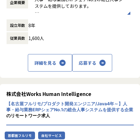
・サービス要件の定義、カタログレビュー実施
企業概要
時間外労働の有無： 有（月平均30時間）
ステムを提供しております。
製品開発部門 587名
・UIUXデザイン（UIUXチームとの連携）、UIUXレビュー実
休憩時間： 60分
└各製品/開発領域で組織が分かれ、それぞれ数⼗名程度在籍
施
近年、HRテック業界は多くの企業・サービス
└モジュール単位でそれぞれ数名程度グループ在籍
・実装開発、コードレビュー実施
8年
設立年数
が生まれ、活況を呈しています。1996年に誕
・中途社員⽐率は2～3割程度
・テストケース作成、シナリオレビュー実施
生した「COMPANY」はこれまでも、お客様
・男性78％、⼥性22％
・テストケース打鍵
1,600人
従業員数
と社員の知恵により成長を続け、様々な社会
平均年齢 33歳（マネジャークラス平均38歳）
・リリースノート作成
課題を解決してきました。2019年に誕生した
・マニュアル作成
私たちは、更なる知恵の結集とテクノロジー
【業務の変更の範囲】
・コンサル/サポートセンターからの問い合わせ対応
の活用により「COMPANY」を進化させるこ
入社後は本職種に従事いただきます。
・チームメンバーのマネジメント業務（スクラム、1on1、
詳細を見る
応募する
とで、お客様から信頼される企業となり、HR
その後、ご本人の適性等により当社業務全般に変更の可能性
各種面談含）
テック業界を牽引するリーディングカンパニ
があります。
ーを目指しております。
【身に付くスキル】
・問題解決力
株式会社Works Human Intelligence
・大規模な開発力
・BtoB、ERPの知識
【名古屋フルリモ/プロダクト開発エンジニア/Java4年～】人
・幅広い人事領域の業務知識
事・給与業務ERPシェアNo.1の総合人事システムを提供する企業
・カタログ設計（課題分析、仕様コード）
のリモートワーク求人
・不具合分析（原因、仕様設計コード）
・コーディング
・テスト設計と相互打鍵
首都圏フルリモ
自社サービス
・お客様向けドキュメントの作成（機能リファレス、開発内