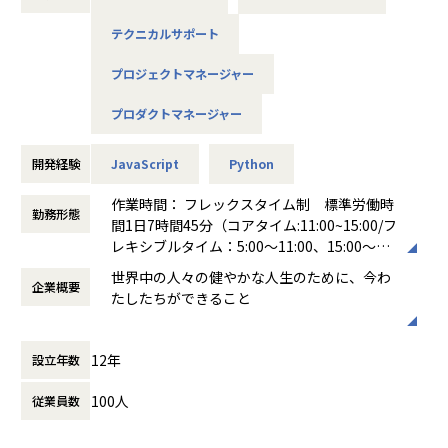
を募集します。
テクニカルサポート
■業務詳細
プロジェクトマネージャー
自社サービスの医療機関・製薬メーカー向けクラウドサービ
ス『Agatha(アガサ)』を、カスタマーサクセスチームの一員
プロダクトマネージャー
として主にIT技術の側面からサポートする業務です。
Agathaは各種Webサービスで構成されておりますので、そ
開発経験
JavaScript
Python
のベースとなるサービスをもとに、お客様の業務要件に合わ
せてカスタマイズします。
作業時間： フレックスタイム制 標準労働時
サービスを導入する際に、お客様とのコミュニケーションを
勤務形態
間1日7時間45分（コアタイム:11:00~15:00/フ
通じアジャイル型でシステム仕様の検討から設定（一部Java
レキシブルタイム：5:00〜11:00、15:00〜22:
Scriptによる簡単なコーディング含む）、テストまで担当し
00）
ていただきます。
世界中の人々の健やかな人生のために、今わ
企業概要
働き方：
フレックス制（コアタイムあり）
中核となるサービス開発を行うチームの拠点が海外にあり、
たしたちができること
時間外労働の有無： 有（月平均20時間）
そのチームと英語によるコミュニケーションも必要です。
休憩時間： 60分
「臨床研究の手続き業務をテクノロジーで改
◆テクニカルコンサルタントとして、サービス導入プロジェ
12年
設立年数
善することで、一日も早く患者さんに新薬を
クトの支援
届けることと医療費削減に貢献する」をビジ
・業務要件に合わせたシステム仕様の検討、設計、設定変更
100人
従業員数
ョンとする私たち。
・システム化要件についてお客様および自社内開発チームと
臨床研究・治験の文書管理クラウドサービス
の調整
を自社開発し、医療機関・ライフサイエンス