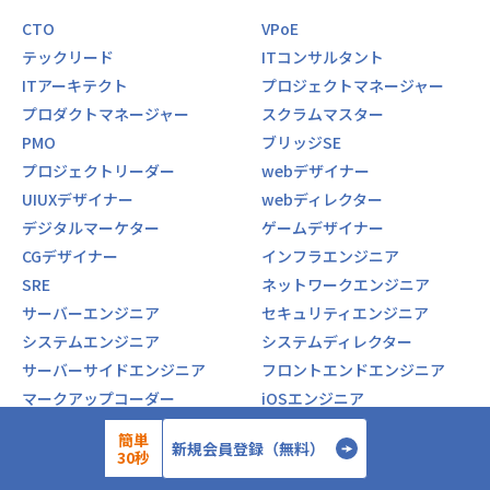
CTO
VPoE
テックリード
ITコンサルタント
ITアーキテクト
プロジェクトマネージャー
プロダクトマネージャー
スクラムマスター
PMO
ブリッジSE
プロジェクトリーダー
webデザイナー
UIUXデザイナー
webディレクター
デジタルマーケター
ゲームデザイナー
CGデザイナー
インフラエンジニア
SRE
ネットワークエンジニア
サーバーエンジニア
セキュリティエンジニア
システムエンジニア
システムディレクター
サーバーサイドエンジニア
フロントエンドエンジニア
マークアップコーダー
iOSエンジニア
Androidエンジニア
ゲームエンジニア
簡単
新規会員登録（無料）
ゲームプランナー
QAエンジニア
30秒
テストエンジニア
テスター