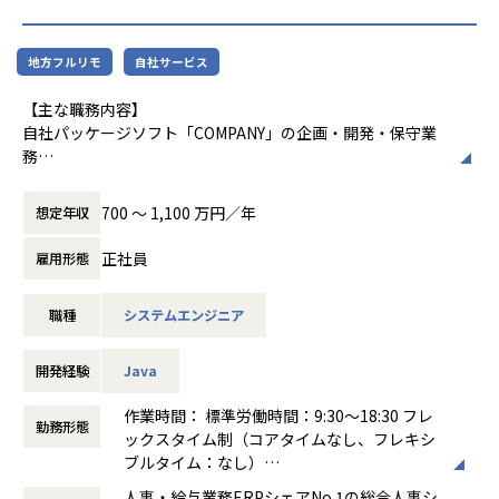
・不具合分析（原因、仕様設計コード）
・コーディング
・テスト設計と相互打鍵
地方フルリモ
自社サービス
・お客様向けドキュメントの作成（機能リファレス、開発内
容説明書）
【主な職務内容】
・不具合修正マイルストーンの計画、立案
自社パッケージソフト「COMPANY」の企画・開発・保守業
・新規案件マイルストーンの計画、立・メンターとしての後
務
輩指導
（企画から保守業務まで一気通貫でお任せいたします。）
・マネージャとしてのチームマネジメント
・新規サービス（マイクロサービス）の企画開発
700 〜 1,100 万円／年
想定年収
・マネージャとしての組織目標立案
・既存プロダクトの機能強化/改善案件
・当社コンサルタント/サポートセンターからの製品に起因す
正社員
雇用形態
【入社後フォロー】
る問題の調査・解決支援
・1か月程度の教育(インプット)期間の後、1～3か月のOJTで
の保守開発の経験を通じて、
職種
システムエンジニア
ご希望や適性に応じて、人事・給与・勤怠・ID管理・タレン
製品知識をキャッチアップいただき、徐々に新機能・新サ
トマネジメント
ービスの設計などの
いずれかの開発チームに所属していただきます。
開発経験
Java
裁量の大きい仕事をお任せします。
・製品マニュアルや業務wiki、20年以上のノウハウが詰まっ
【具体的な業務内容】
作業時間： 標準労働時間：9:30～18:30 フレ
勤務形態
たサポートサイト等もございます。
4～5名程度のチームで、1ヶ月単位で設計～テストのサイク
ックスタイム制（コアタイムなし、フレキシ
ルを繰り返します。
ブルタイム：なし）
・サービス企画の立案
働き方：
フルフレックス制
人事・給与業務ERPシェアNo.1の総合人事シ
【配属組織】2023年3月現在