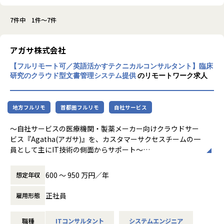
7件中 1件～7件
アガサ株式会社
【フルリモート可／英語活かすテクニカルコンサルタント】臨床
研究のクラウド型文書管理システム提供
のリモートワーク求人
地方フルリモ
首都圏フルリモ
自社サービス
～自社サービスの医療機関・製薬メーカー向けクラウドサー
ビス『Agatha(アガサ)』を、カスタマーサクセスチームの一
員として主にIT技術の側面からサポート～
■募集背景
600 〜 950 万円／年
想定年収
弊社では、医療・医薬品の臨床開発市場でのDXを推進してい
ます。
正社員
雇用形態
今後の事業拡大を加速するために、自社SaaSとIT技術領域の
コンサルティングを通じて、
職種
ITコンサルタント
システムエンジニア
お客様への課題を解決を支援するテクニカルコンサルタント