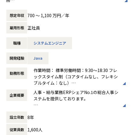
輩指導
（企画から保守業務まで一気通貫でお任せいたします。）
・マネージャとしてのチームマネジメント
・新規サービス（マイクロサービス）の企画開発
700 〜 1,100 万円／年
想定年収
・マネージャとしての組織目標立案
・既存プロダクトの機能強化/改善案件
・当社コンサルタント/サポートセンターからの製品に起因す
正社員
雇用形態
【入社後フォロー】
る問題の調査・解決支援
・1か月程度の教育(インプット)期間の後、1～3か月のOJTで
の保守開発の経験を通じて、
職種
システムエンジニア
ご希望や適性に応じて、人事・給与・勤怠・ID管理・タレン
製品知識をキャッチアップいただき、徐々に新機能・新サ
トマネジメント
ービスの設計などの
いずれかの開発チームに所属していただきます。
開発経験
Java
裁量の大きい仕事をお任せします。
・製品マニュアルや業務wiki、20年以上のノウハウが詰まっ
【具体的な業務内容】
作業時間： 標準労働時間：9:30～18:30 フレ
勤務形態
たサポートサイト等もございます。
4～5名程度のチームで、1ヶ月単位で設計～テストのサイク
ックスタイム制（コアタイムなし、フレキシ
ルを繰り返します。
ブルタイム：なし）
・サービス企画の立案
働き方：
フルフレックス制
人事・給与業務ERPシェアNo.1の総合人事シ
【配属組織】2023年3月現在
・サービス要件の定義、カタログレビュー実施
企業概要
時間外労働の有無： 有（月平均30時間）
ステムを提供しております。
製品開発部門 587名
・UIUXデザイン（UIUXチームとの連携）、UIUXレビュー実
休憩時間： 60分
└各製品/開発領域で組織が分かれ、それぞれ数⼗名程度在籍
施
近年、HRテック業界は多くの企業・サービス
└モジュール単位でそれぞれ数名程度グループ在籍
・実装開発、コードレビュー実施
8年
設立年数
が生まれ、活況を呈しています。1996年に誕
・中途社員⽐率は2～3割程度
・テストケース作成、シナリオレビュー実施
生した「COMPANY」はこれまでも、お客様
・男性78％、⼥性22％
・テストケース打鍵
1,600人
従業員数
と社員の知恵により成長を続け、様々な社会
平均年齢 33歳（マネジャークラス平均38歳）
・リリースノート作成