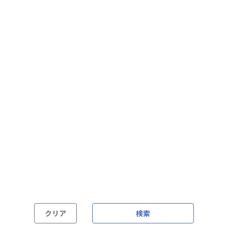
フレックス制（コアタイムあり）
フルフレックス制
裁量労働制
語学・国籍から探す
英語力必須
英語力尚可（英語活用環境あり）
外国籍の方OK
クリア
検索