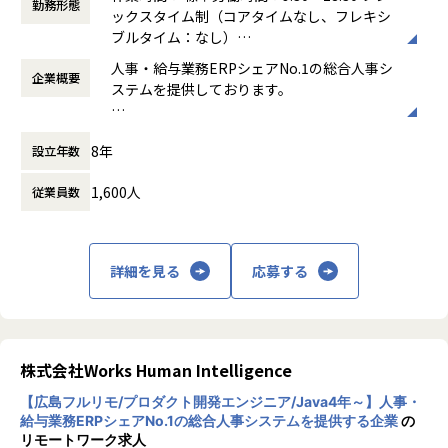
勤務形態
4～5名程度のチームで、1ヶ月単位で設計～テストのサイク
ックスタイム制（コアタイムなし、フレキシ
ルを繰り返します。
ブルタイム：なし）
・サービス企画の立案
働き方：
フルフレックス制
人事・給与業務ERPシェアNo.1の総合人事シ
・サービス要件の定義、カタログレビュー実施
企業概要
時間外労働の有無： 有（月平均30時間）
ステムを提供しております。
・UIUXデザイン（UIUXチームとの連携）、UIUXレビュー実
休憩時間： 60分
施
近年、HRテック業界は多くの企業・サービス
・実装開発、コードレビュー実施
8年
設立年数
が生まれ、活況を呈しています。1996年に誕
・テストケース作成、シナリオレビュー実施
生した「COMPANY」はこれまでも、お客様
・テストケース打鍵
1,600人
従業員数
と社員の知恵により成長を続け、様々な社会
・リリースノート作成
課題を解決してきました。2019年に誕生した
・マニュアル作成
私たちは、更なる知恵の結集とテクノロジー
・コンサル/サポートセンターからの問い合わせ対応
の活用により「COMPANY」を進化させるこ
・チームメンバーのマネジメント業務（スクラム、1on1、
詳細を見る
応募する
とで、お客様から信頼される企業となり、HR
各種面談含）
テック業界を牽引するリーディングカンパニ
ーを目指しております。
【身に付くスキル】
・問題解決力
株式会社Works Human Intelligence
・大規模な開発力
・BtoB、ERPの知識
【広島フルリモ/プロダクト開発エンジニア/Java4年～】人事・
・幅広い人事領域の業務知識
給与業務ERPシェアNo.1の総合人事システムを提供する企業
の
・カタログ設計（課題分析、仕様コード）
リモートワーク求人