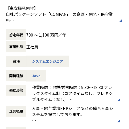
容説明書）
【主な職務内容】
・不具合修正マイルストーンの計画、立案
自社パッケージソフト「COMPANY」の企画・開発・保守業
・新規案件マイルストーンの計画、立・メンターとしての後
務
輩指導
（企画から保守業務まで一気通貫でお任せいたします。）
・マネージャとしてのチームマネジメント
・新規サービス（マイクロサービス）の企画開発
700 〜 1,100 万円／年
想定年収
・マネージャとしての組織目標立案
・既存プロダクトの機能強化/改善案件
・当社コンサルタント/サポートセンターからの製品に起因す
正社員
雇用形態
【入社後フォロー】
る問題の調査・解決支援
・1か月程度の教育(インプット)期間の後、1～3か月のOJTで
の保守開発の経験を通じて、
職種
システムエンジニア
ご希望や適性に応じて、人事・給与・勤怠・ID管理・タレン
製品知識をキャッチアップいただき、徐々に新機能・新サ
トマネジメント
ービスの設計などの
いずれかの開発チームに所属していただきます。
開発経験
Java
裁量の大きい仕事をお任せします。
・製品マニュアルや業務wiki、20年以上のノウハウが詰まっ
【具体的な業務内容】
作業時間： 標準労働時間：9:30～18:30 フレ
勤務形態
たサポートサイト等もございます。
4～5名程度のチームで、1ヶ月単位で設計～テストのサイク
ックスタイム制（コアタイムなし、フレキシ
ルを繰り返します。
ブルタイム：なし）
・サービス企画の立案
働き方：
フルフレックス制
人事・給与業務ERPシェアNo.1の総合人事シ
【配属組織】2023年3月現在
・サービス要件の定義、カタログレビュー実施
企業概要
時間外労働の有無： 有（月平均30時間）
ステムを提供しております。
製品開発部門 587名
・UIUXデザイン（UIUXチームとの連携）、UIUXレビュー実
休憩時間： 60分
└各製品/開発領域で組織が分かれ、それぞれ数⼗名程度在籍
施
近年、HRテック業界は多くの企業・サービス
└モジュール単位でそれぞれ数名程度グループ在籍
・実装開発、コードレビュー実施