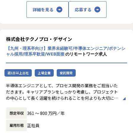
・テスト仕様書の作成、設定変更後テストの実施
業界に提供しています。
詳細を見る
応募する
・データ移行時のフォーマット変換、データクレンジングな
すでに国内利用ユーザー15,000名を突破し、
どの開発業務
海外でも8カ国に展開し、将来的な海外比率
◆カスタマー・サポート宛のお客様からの問い合わせにIT技
の拡大を見据え、海外パートナーを活用した
術面から答えるフォロー業務
開拓も推進中の採用実績があります。
◆テクニカルマニュアルの作成
また、設立当初よりフルリモート勤務を推奨
株式会社テクノプロ・デザイン
など
し、全国各地でメンバーが活躍しています。
【九州・理系卒向け】業界未経験可/半導体エンジニア/ポテンシ
■入社後イメージ
ャル採用/理系卒歓迎/WEB面接
のリモートワーク求人
1ヶ月目は自社製品の仕組みをOJTと研修資料に基づきなが
ら習得。
2~3ヶ月を目途に対顧客に対するコンサルテーションや導入
週1日以上出社
上場企業
受託開発
プロジェクトをペアを組んで担当。
半導体エンジニアとして、プロセス開発の業務をご担当いた
変更の範囲：会社の定める業務
だきます。キャリアプランをしっかり考慮し、プロジェクト
の中心として長く活躍を続けられることを何よりも大切にし
【業務の変更の範囲】
ています。
無
この先ますますニーズが高まる半導体プロセス開発の幅広い
361 〜 800 万円／年
想定年収
フィールドで、エンジニアとして生産プロセスの出発点から
ゴールまで携われるポジションになります。
正社員
雇用形態