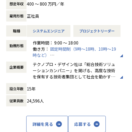
を用いた製品・装置等の機構・筐体設計、及び解析業務など
400 〜 800 万円／年
想定年収
の開発業務に従事していただきます。
正社員
雇用形態
例えば、、、
・【アーム型ロボット】仕様に基づいた機構設計
職種
システムエンジニア
プロジェクトリーダー
・【医療機器】樹脂成形部品の設計開発業務
・【ホバーバイクの機体】構造、機構の設計全般の取りまと
作業時間： 9:00 ～ 18:00
め
勤務形態
働き方：
固定時間制（9時～18時、10時～19
時など）
会社についての詳細
時間外労働の有無： 有（月平均20時間）
当社は、約8,500名のエンジニアの現場力と技術コンサルテ
テクノプロ・デザイン社は「総合技術ソリュ
企業概要
休憩時間： 60分
ィングを融合し、課題解決から価値創造までを一貫して支援
ーションカンパニー」を掲げる、高度な技術
する総合技術ソリューションカンパニーです。
を保有する技術者集団として社会を動かすこ
輸送用機器、産業用機械、精密機器、電子部品、医療機器な
とを志し、活動しています。
ど幅広い業界において、多様なプロジェクトからエンジニア
15年
設立年数
が高度な技術経験を積むことのできる環境を提供していま
ビジネスモデルはアウトソーシング領域全域
す。
24,596人
従業員数
に渡ります。いわゆる技術者派遣と呼ばれ
さらに、体系的な教育・研修制度を通じて先端技術の習得を
る、クライアント先に当社の技術者が出向す
促進し、エンジニア一人ひとりの専門性向上と高付加価値化
る事業だけではなく、請負や受託と呼ばれる
を実現しています。
働く場所に関わらない事業支援や最新技術を
詳細を見る
応募する
用いた研究開発などを行っています。
【業務の変更の範囲】