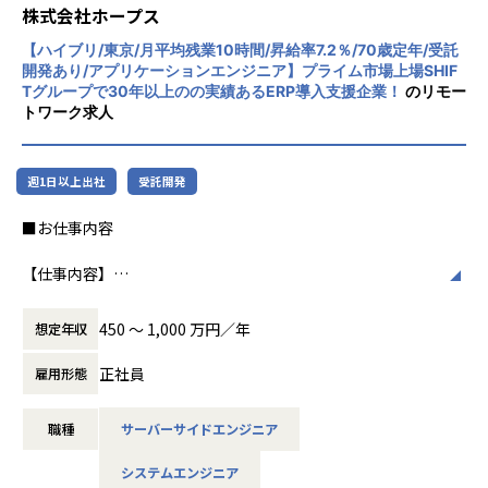
を提供し、世の中の仕事の標準化の輪を広げます。
CloudやOracle ERP Cloudなどを活用し、企
株式会社ホープス
業の業務プロセスを最適化し、経営管理の強
【ホープスの目指す世界】
【ハイブリ/東京/月平均残業10時間/昇給率7.2％/70歳定年/受託
化を図っています1。
開発あり/アプリケーションエンジニア】プライム市場上場SHIF
《ERP導入を支援し、業務標準化の輪を広げる》
Tグループで30年以上のの実績あるERP導入支援企業！
のリモー
国内全体では基幹業務の標準化は急務であるものの、大手・
社風/文化
トワーク求人
準大手から中堅規模の企業においては実現していない企業が
ホープスは、若手社員が活躍できる環境で、
多くERP導入の課題感は多い状況です。
社内の風通しが良く、活気に満ちた雰囲気が
ホープスはそのような企業への支援戦略を中心に事業を展開
特徴です。多様性を重視し、様々な国籍や背
週1日以上出社
受託開発
しています。
景を持つ社員が協力し合いながら働いていま
大手企業、中規模企業向けのERP領域でシェアNO.1を目指し
す。チームワークを大切にし、社員同士のコ
■お仕事内容
国内サプライチェーン全体での業務標準化を狙っています。
ミュニケーションが活発です2。
【仕事内容】
【ポジションの魅力】
働き方/リモートワーク
大手企業を中心にとしたさまざまな業界のWebアプリやモバ
・公共系プライム案件へのチャレンジができる！
ホープスでは、リモートワーク活用があり平
イルアプリの上流から開発工程までをご担当いただきます。
・上流工程の経験を積むことが可能なため、スキルアップが
均週2～3日の在宅勤務が可能です。転勤はな
450 〜 1,000 万円／年
想定年収
要件定義・開発・運用まで一貫して携わることができ、多く
できる！
く、プロジェクトに応じて柔軟な働き方がで
のアプリケーション開発を経験することが可能です。
・プロジェクトによりAI関連の業務に携わるチャンスあり！
きます。残業は月平均10時間程度と少なく、
正社員
雇用形態
・ハイブリッド勤務可能！地方在住者はフルリモート勤務相
ワークライフバランスを重視した環境が整っ
【プロジェクト例】
談可！
ています。
職種
サーバーサイドエンジニア
■大手ネットバンキング向けシステム画面設計
・年間平均昇給率は7.2%！正当な評価制度のもと、実績に応
担当領域：要件定義／基本設計／詳細設計／実装
じた昇給の実現が可能！
システムエンジニア
言語：Objectve-C、Swift OS：IOS/Android