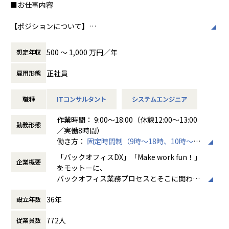
■お仕事内容
ア」を輩出することに力を入れています。
す。チームワークを大切にし、社員同士のコ
そしてそれは、本当の意味でエンジニアの人生を守るため
ミュニケーションが活発です2。
【ポジションについて】
の必要な武器になる、と信じています。
本ポジションは、SAP BTPエンジニアとして、基幹系業務シ
働き方/リモートワーク
ステムの導入・開発に携わっていただくポジションです。
また、ユーザーが真に求めることは、
ホープスでは、リモートワーク活用があり平
500 〜 1,000 万円／年
想定年収
ホープスではエンドユーザー、大手SIer向けのERPパッケー
・必要なときに必要なシステムを簡単に利用できる
均週2～3日の在宅勤務が可能です。転勤はな
ジの提案や要件定義等の上流工程から、詳細設計・構築、テ
・システムを用い、競争力を醸成し、社会が持続的な発
く、プロジェクトに応じて柔軟な働き方がで
正社員
雇用形態
スト工程や運用保守まで、一連の業務を担っています。
展を続けること
きます。残業は月平均10時間程度と少なく、
です。
ワークライフバランスを重視した環境が整っ
職種
ITコンサルタント
システムエンジニア
具体的には、
当社はそれを提供・実現し、システムの利用者とエンジニ
ています。
SAP BTPの導入・開発・改修のプロジェクトにて、
アがワクワクする社会を創っていきます。
作業時間： 9:00～18:00（休憩12:00～13:00
ご経験に応じて要件定義、設計の上流工程から、開発、保守
勤務形態
／実働8時間）
運用のプロジェクトに携わっていただきます。
【プロジェクト内容※一例です※】
働き方：
固定時間制（9時～18時、10時～19
受注システム：要件定義からリリースまで約2年のプロジ
時など）
売上過去最高記録を更新している当社では、今まさに第二次
ェクトにおいて、開発期間は2ヵ月と短納期で完了
「バックオフィスDX」「Make work fun！」
企業概要
時間外労働の有無： 有（月平均10時間）
創業期として
生成型AI ：プロセスマイニングを用いた野良AIの防止
をモットーに、
休憩時間： 60分
準大手から中堅規模の企業に特化して、プライム案件、ERP
バックオフィス業務プロセスとそこに関わる
導入案件、DX推進案件の拡大に注力しております。
【ローコード開発に携わったエンジニアの声】
人たちの働き方を変えていくことを通して、
BTP開発エンジニアとして組織を一緒に作っていただける方
・API開発、オープンソースの方が幅がきくし、おもしろ
36年
設立年数
企業競争力を向上させることを使命としてい
を募集しております。
そうなイメージが正直あったが、実際にやってみるとローコ
ます。
ード開発はできることが多かった（40代男性）。
772人
従業員数