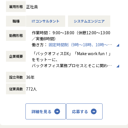
➀人事または給与システム導入開発エンジニア
・「日本で新しいマーケットを開拓する」
く、プロジェクトに応じて柔軟な働き方がで
正社員
雇用形態
・主に基本設計～導入、本番稼働および稼働後の保守対応ま
【ホープスの目指す世界】
・「日本でもっと浸透させ、よりよい未来を創る」
きます。残業は月平均10時間程度と少なく、
での業務を想定しております。
《ERP導入を支援し、業務標準化の輪を広げる》
こういった想いをもったメンバーがたくさんいます！
ワークライフバランスを重視した環境が整っ
職種
ITコンサルタント
システムエンジニア
・SAP Success Factors、COMPANY導入経験者優遇ですが、
国内全体では基幹業務の標準化は急務であるものの、大手・
このような環境下で一緒に成長していきたいと思っていた
ています。
他のソリューション経験者でHR領域の知見をお持ちの方も
準大手から中堅規模の企業においては実現していない企業が
だける方からのご応募をお待ちしております！
作業時間： 9:00～18:00（休憩12:00～13:00
歓迎しています。
多くERP導入の課題感は多い状況です。
勤務形態
／実働8時間）
ホープスはそのような企業への支援戦略を中心に事業を展開
＜ホープスBLOGもご覧ください＞
働き方：
固定時間制（9時～18時、10時～19
➁経費精算システム導入開発エンジニア
しています。
プロジェクトの具体例やホープスの社風が分かる記事を掲載
時など）
・主に基本設計～導入、本番稼働および稼働後の保守対応ま
大手企業、中規模企業向けのERP領域でシェアNO.1を目指し
しております！
「バックオフィスDX」「Make work fun！」
企業概要
時間外労働の有無： 有（月平均10時間）
での業務を想定しております。
国内サプライチェーン全体での業務標準化を狙っています。
是非ご覧ください！
をモットーに、
休憩時間： 60分
・代表的なソリューションとしてSpendia、Ci*X（サイクロ
HOPES Blog：https://blog.hopes-ise.co.jp/
バックオフィス業務プロセスとそこに関わる
ス）などがありますが、他のソリューション経験者も大歓迎
【業務の変更の範囲】
人たちの働き方を変えていくことを通して、
です。
IT開発関連業務
【ポジションの魅力】
36年
設立年数
企業競争力を向上させることを使命としてい
・開発に強いホープス！そのため上流～下流工程まで案件の
ます。
【会社概要】
幅が広い！
772人
従業員数
ホープスは、ERP・ERP周辺のシステム開発・導入、
・上流工程やマネジメント、コンサルタントにステップアッ
株式会社ホープスは、ERP・EPMを中心とし
コンサルティングを主軸にイノベーションを起こすためのソ
プ可能！
た基幹系システムの支援を主軸に、スクラッ
リューションを提供する会社です。
・プライム案件へのチャレンジが可能！
チ開発やコンサルティングまで幅広いサービ
詳細を見る
応募する
・平均年間昇給率7.2%！
スを提供しています。クラウドERPやローコ
・MISSION「ワークをもっとワクワクに」
・ハイブリッド勤務あり！
ード開発を柱とし、業務効率化やDX推進、経
ヒトが元気になれば、ビジネスも活性化する。
・平均残業時間が月10時間！ワークライフバランスも整った
営分析、マーケティングなど多岐にわたるソ