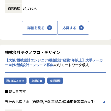
が高度な技術経験を積むことのできる環境を提供していま
ビジネスモデルはアウトソーシング領域全域
す。
24,596人
従業員数
に渡ります。いわゆる技術者派遣と呼ばれ
さらに、体系的な教育・研修制度を通じて先端技術の習得を
る、クライアント先に当社の技術者が出向す
促進し、エンジニア一人ひとりの専門性向上と高付加価値化
る事業だけではなく、請負や受託と呼ばれる
を実現しています。
働く場所に関わらない事業支援や最新技術を
詳細を見る
応募する
用いた研究開発などを行っています。
【業務の変更の範囲】
会社の定める業務
加速度的に技術革新が進む現代社会。開発サ
イクルの短期化、製品開発の多角化や上流工
程プロジェクトの増加といった世の中で技術
株式会社テクノプロ・デザイン
者集団として価値提供を行うために、エンジ
【大阪/機械設計エンジニア/機械設計経験1年以上】大手メーカ
ニアが生涯活躍できる環境を考え事業運営を
ー向け機械設計エンジニア募集
のリモートワーク求人
行っています。
週1日以上出社
上場企業
受託開発
■お仕事内容
当社のお客さま（自動車/自動車部品/産業用装置等の大手メ
ーカー）の開発現場で、機械設計エンジニアとして、3DCAD