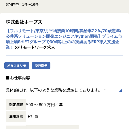
574件中 1件～10件
株式会社ホープス
【フルリモート/東京/月平均残業10時間/昇給率7.2％/70歳定年/
公共系ソリューション開発エンジニア/Python開発】プライム市
場上場SHIFTグループで30年以上のの実績あるERP導入支援企
業！
のリモートワーク求人
地方フルリモ
受託開発
■お仕事内容
具体的には、以下のような業務を想定しております。
・官公庁や自治体などの公共系ソリューション導入・開発
・業務システムへのアドオン開発
500 〜 800 万円／年
想定年収
・Pythonを用いたバックエンド開発
・Reactを用いたフロントエンド開発
正社員
雇用形態
・要件定義～設計、実装、テスト、保守までの一連の工程
※ご経験・スキルに応じて、担当業務のアサインをさせてい