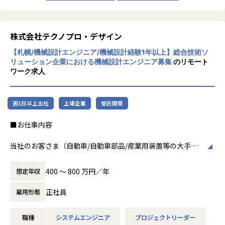
会社の定める業務
加速度的に技術革新が進む現代社会。開発サ
イクルの短期化、製品開発の多角化や上流工
程プロジェクトの増加といった世の中で技術
株式会社テクノプロ・デザイン
者集団として価値提供を行うために、エンジ
【札幌/機械設計エンジニア/機械設計経験1年以上】総合技術ソ
ニアが生涯活躍できる環境を考え事業運営を
リューション企業における機械設計エンジニア募集
のリモート
行っています。
ワーク求人
週1日以上出社
上場企業
受託開発
■お仕事内容
当社のお客さま（自動車/自動車部品/産業用装置等の大手メ
ーカー）の開発現場で、機械設計エンジニアとして、3DCAD
を用いた製品・装置等の機構・筐体設計、及び解析業務など
400 〜 800 万円／年
想定年収
の開発業務に従事していただきます。
正社員
雇用形態
例えば、、、
・【アーム型ロボット】仕様に基づいた機構設計
職種
システムエンジニア
プロジェクトリーダー
・【医療機器】樹脂成形部品の設計開発業務