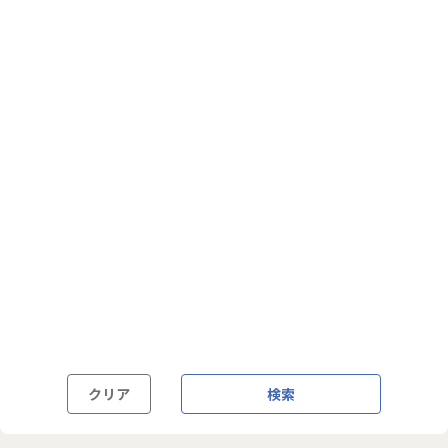
フルフレックス制
裁量労働制
語学・国籍から探す
英語力必須
英語力尚可（英語活用環境あり）
外国籍の方OK
クリア
検索