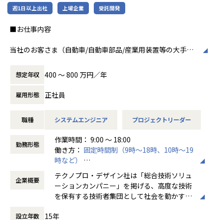
週1日以上出社
上場企業
受託開発
■お仕事内容
当社のお客さま（自動車/自動車部品/産業用装置等の大手メ
ーカー）の開発現場で、機械設計エンジニアとして、3DCAD
を用いた製品・装置等の機構・筐体設計、及び解析業務など
400 〜 800 万円／年
想定年収
の開発業務に従事していただきます。
正社員
雇用形態
例えば、、、
・【アーム型ロボット】仕様に基づいた機構設計
職種
システムエンジニア
プロジェクトリーダー
・【医療機器】樹脂成形部品の設計開発業務
・【ホバーバイクの機体】構造、機構の設計全般の取りまと
作業時間： 9:00 ～ 18:00
め
勤務形態
働き方：
固定時間制（9時～18時、10時～19
時など）
会社についての詳細
時間外労働の有無： 有（月平均20時間）
当社は、約8,500名のエンジニアの現場力と技術コンサルテ
テクノプロ・デザイン社は「総合技術ソリュ
企業概要
休憩時間： 60分
ィングを融合し、課題解決から価値創造までを一貫して支援
ーションカンパニー」を掲げる、高度な技術
する総合技術ソリューションカンパニーです。
を保有する技術者集団として社会を動かすこ
輸送用機器、産業用機械、精密機器、電子部品、医療機器な
とを志し、活動しています。
ど幅広い業界において、多様なプロジェクトからエンジニア
15年
設立年数