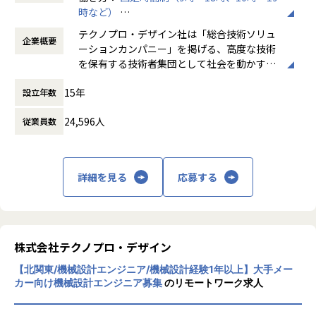
時など）
会社についての詳細
時間外労働の有無： 有（月平均20時間）
当社は、約8,500名のエンジニアの現場力と技術コンサルテ
テクノプロ・デザイン社は「総合技術ソリュ
企業概要
休憩時間： 60分
ィングを融合し、課題解決から価値創造までを一貫して支援
ーションカンパニー」を掲げる、高度な技術
する総合技術ソリューションカンパニーです。
を保有する技術者集団として社会を動かすこ
輸送用機器、産業用機械、精密機器、電子部品、医療機器な
とを志し、活動しています。
ど幅広い業界において、多様なプロジェクトからエンジニア
15年
設立年数
が高度な技術経験を積むことのできる環境を提供していま
ビジネスモデルはアウトソーシング領域全域
す。
24,596人
従業員数
に渡ります。いわゆる技術者派遣と呼ばれ
さらに、体系的な教育・研修制度を通じて先端技術の習得を
る、クライアント先に当社の技術者が出向す
促進し、エンジニア一人ひとりの専門性向上と高付加価値化
る事業だけではなく、請負や受託と呼ばれる
を実現しています。
働く場所に関わらない事業支援や最新技術を
詳細を見る
応募する
用いた研究開発などを行っています。
【業務の変更の範囲】
会社の定める業務
加速度的に技術革新が進む現代社会。開発サ
イクルの短期化、製品開発の多角化や上流工
程プロジェクトの増加といった世の中で技術
株式会社テクノプロ・デザイン
者集団として価値提供を行うために、エンジ
【北関東/機械設計エンジニア/機械設計経験1年以上】大手メー
ニアが生涯活躍できる環境を考え事業運営を
カー向け機械設計エンジニア募集
のリモートワーク求人
行っています。