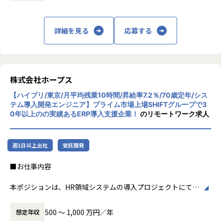
【ポジションの魅力】
・API開発、オープンソースは今までできたことを効率的
株式会社ホープスは、ERP・EPMを中心とし
・開発に強いホープス！そのため上流～下流工程まで案件の
に開発できるが、それに加えて今までできていないこと（A
た基幹系システムの支援を主軸に、スクラッ
幅が広い！
I、プロセスマイニングの利用等）ができ、技術的な好奇心を
チ開発やコンサルティングまで幅広いサービ
詳細を見る
応募する
・上流工程やマネジメント、コンサルタントにステップアッ
駆り立てられる。
スを提供しています。クラウドERPやローコ
プ可能！
より幅広い技術・知識の習得を楽しめる！（30代男性）
ード開発を柱とし、業務効率化やDX推進、経
・ハイブリッド勤務あり！
・開発工程を短縮することで、本当に必要な工程に時間を
営分析、マーケティングなど多岐にわたるソ
・平均残業時間が月10時間！ワークライフバランスも整った
割けるようになった。中長期的にユーザーが求めていること
リューションを展開。特に、SAP S/4HANA®
環境です。
を提案・提供でき、前よりお客様に寄り添った開発をしてい
CloudやOracle ERP Cloudなどを活用し、企
株式会社ホープス
ると感じる（30代女性）。
業の業務プロセスを最適化し、経営管理の強
【会社概要】
・お客様から「想定より早く導入できた」「ほしかったシ
【ハイブリ/東京/月平均残業10時間/昇給率7.2％/70歳定年/シス
化を図っています1。
ホープスは、ERP・ERP周辺のシステム開発・導入、
ステムがたくさんあり、使うことが楽しみだ」とお声をいた
テム導入開発エンジニア】プライム市場上場SHIFTグループで3
0年以上のの実績あるERP導入支援企業！
のリモートワーク求人
コンサルティングを主軸にイノベーションを起こすためのソ
だき、嬉しかった！（20代女性）
社風/文化
リューションを提供する会社です。
ホープスは、若手社員が活躍できる環境で、
【事業責任者からのメッセージ】
社内の風通しが良く、活気に満ちた雰囲気が
・MISSION「ワークをもっとワクワクに」
世界基準でみたときに、世界ではポピュラーだけど日本で
週1日以上出社
受託開発
特徴です。多様性を重視し、様々な国籍や背
ヒトが元気になれば、ビジネスも活性化する。
はまだ浸透していないソリューションがたくさんあります。
景を持つ社員が協力し合いながら働いていま
■お仕事内容
​ヒトが何をすべきかを追求し、ITの力で “働くを楽しく” へ
また、日本に入ってきているものの、認知度の低いツール
す。チームワークを大切にし、社員同士のコ
リノベートすることで社会に貢献します。​
もたくさんあります。
ミュニケーションが活発です2。
本ポジションは、HR領域システムの導入プロジェクトにて、
ホープスではそういったソリューションやツールの導入・
要件定義から設計、開発に携わっていただくポジションで
・VISION「基幹系業務DXをリード」
開発を積極的に推進しております。
働き方/リモートワーク
す。
ITの力で人手不足の解消と流動性の拡大に寄与するサービス
・「世界基準で通用するエンジニアスキルを身に着け
ホープスでは、リモートワーク活用があり平
500 〜 1,000 万円／年
想定年収
を提供し、世の中の仕事の標準化の輪を広げます。
る」
均週2～3日の在宅勤務が可能です。転勤はな