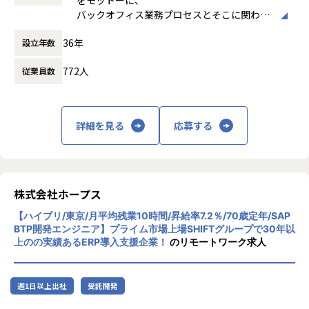
休憩時間： 60分
・API／外部システムとの連携
ae%a2%e6%a7%98%e3%81%ae%e7%a4%be/
バックオフィス業務プロセスとそこに関わる
・既存システムの改善・運用保守
人たちの働き方を変えていくことを通して、
・顧客との要件整理・業務改善提案
【業務の変更の範囲】
36年
設立年数
企業競争力を向上させることを使命としてい
IT開発関連業務
ます。
772人
従業員数
【ローコード開発で実現できる世界】
株式会社ホープスは、ERP・EPMを中心とし
■ユーザーの「期待以上」のシステムを「迅速」に届ける
た基幹系システムの支援を主軸に、スクラッ
社会
チ開発やコンサルティングまで幅広いサービ
詳細を見る
応募する
スを提供しています。クラウドERPやローコ
【なぜホープスがするのか？】
ード開発を柱とし、業務効率化やDX推進、経
創業当初、当社は工場において、短納期で高品質な製品を
営分析、マーケティングなど多岐にわたるソ
届けられるように業務改善案を提案していました。
リューションを展開。特に、SAP S/4HANA®
30年前はDXという言葉も耳馴染みなく、お客様からの理
CloudやOracle ERP Cloudなどを活用し、企
株式会社ホープス
解を得られにくい環境でした。
業の業務プロセスを最適化し、経営管理の強
なかには、工場自体の競争力を失い、工場の規模縮小・閉
【ハイブリ/東京/月平均残業10時間/昇給率7.2％/70歳定年/SAP
化を図っています1。
鎖から、工場に支えられた街自体が閑散となることも目の当
BTP開発エンジニア】プライム市場上場SHIFTグループで30年以
上のの実績あるERP導入支援企業！
のリモートワーク求人
たりにしました。
社風/文化
このような悲劇を繰り返したくはありません。
ホープスは、若手社員が活躍できる環境で、
社内の風通しが良く、活気に満ちた雰囲気が
だからこそ、わたしたちは「時代のニーズ・変化に合わせ
週1日以上出社
受託開発
特徴です。多様性を重視し、様々な国籍や背
てエンジニアはスキルを変え、真に必要とされるエンジニ
景を持つ社員が協力し合いながら働いていま