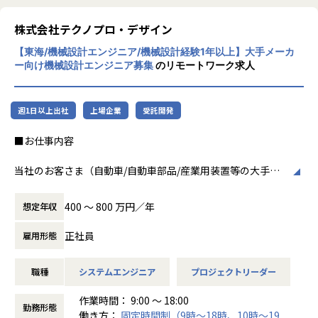
​ヒトが何をすべきかを追求し、ITの力で “働くを楽しく” へ
環境です。
リューションを展開。特に、SAP S/4HANA®
リノベートすることで社会に貢献します。​
CloudやOracle ERP Cloudなどを活用し、企
株式会社テクノプロ・デザイン
【業務の変更の範囲】
業の業務プロセスを最適化し、経営管理の強
・VISION「基幹系業務DXをリード」
IT開発関連業務
【東海/機械設計エンジニア/機械設計経験1年以上】大手メーカ
化を図っています1。
ITの力で人手不足の解消と流動性の拡大に寄与するサービス
ー向け機械設計エンジニア募集
のリモートワーク求人
を提供し、世の中の仕事の標準化の輪を広げます。
社風/文化
ホープスは、若手社員が活躍できる環境で、
【ホープスの目指す世界】
週1日以上出社
上場企業
受託開発
社内の風通しが良く、活気に満ちた雰囲気が
《ERP導入を支援し、業務標準化の輪を広げる》
特徴です。多様性を重視し、様々な国籍や背
国内全体では基幹業務の標準化は急務であるものの、大手・
■お仕事内容
景を持つ社員が協力し合いながら働いていま
準大手から中堅規模の企業においては実現していない企業が
す。チームワークを大切にし、社員同士のコ
多くERP導入の課題感は多い状況です。
当社のお客さま（自動車/自動車部品/産業用装置等の大手メ
ミュニケーションが活発です2。
ホープスはそのような企業への支援戦略を中心に事業を展開
ーカー）の開発現場で、機械設計エンジニアとして、3DCAD
しています。
を用いた製品・装置等の機構・筐体設計、及び解析業務など
働き方/リモートワーク
400 〜 800 万円／年
想定年収
大手企業、中規模企業向けのERP領域でシェアNO.1を目指し
の開発業務に従事していただきます。
ホープスでは、リモートワーク活用があり平
国内サプライチェーン全体での業務標準化を狙っています。
均週2～3日の在宅勤務が可能です。転勤はな
正社員
雇用形態
例えば、、、
く、プロジェクトに応じて柔軟な働き方がで
【業務の変更の範囲】
・【アーム型ロボット】仕様に基づいた機構設計
きます。残業は月平均10時間程度と少なく、
職種
システムエンジニア
プロジェクトリーダー
IT開発関連業務
・【医療機器】樹脂成形部品の設計開発業務
ワークライフバランスを重視した環境が整っ
・【ホバーバイクの機体】構造、機構の設計全般の取りまと
ています。
作業時間： 9:00 ～ 18:00
め
勤務形態
働き方：
固定時間制（9時～18時、10時～19