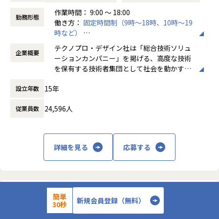
・【ホバーバイクの機体】構造、機構の設計全般の取りまと
作業時間： 9:00 ～ 18:00
め
勤務形態
働き方：
固定時間制（9時～18時、10時～19
時など）
会社についての詳細
時間外労働の有無： 有（月平均20時間）
当社は、約8,500名のエンジニアの現場力と技術コンサルテ
テクノプロ・デザイン社は「総合技術ソリュ
企業概要
休憩時間： 60分
ィングを融合し、課題解決から価値創造までを一貫して支援
ーションカンパニー」を掲げる、高度な技術
する総合技術ソリューションカンパニーです。
を保有する技術者集団として社会を動かすこ
輸送用機器、産業用機械、精密機器、電子部品、医療機器な
とを志し、活動しています。
ど幅広い業界において、多様なプロジェクトからエンジニア
15年
設立年数
が高度な技術経験を積むことのできる環境を提供していま
ビジネスモデルはアウトソーシング領域全域
す。
24,596人
従業員数
に渡ります。いわゆる技術者派遣と呼ばれ
さらに、体系的な教育・研修制度を通じて先端技術の習得を
る、クライアント先に当社の技術者が出向す
促進し、エンジニア一人ひとりの専門性向上と高付加価値化
る事業だけではなく、請負や受託と呼ばれる
を実現しています。
働く場所に関わらない事業支援や最新技術を
詳細を見る
応募する
用いた研究開発などを行っています。
【業務の変更の範囲】
会社の定める業務
加速度的に技術革新が進む現代社会。開発サ
イクルの短期化、製品開発の多角化や上流工
程プロジェクトの増加といった世の中で技術
株式会社テクノプロ・デザイン
簡単
新規会員登録（無料）
者集団として価値提供を行うために、エンジ
30秒
【福岡/機械設計エンジニア/機械設計経験1年以上】大手メーカ
ニアが生涯活躍できる環境を考え事業運営を