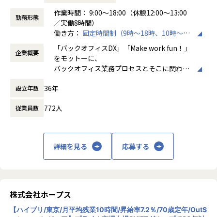
【ポジションについて】
作業時間： 9:00～18:00（休憩12:00～13:00
■公庁向け大規模Web・モバイルアプリ開発プロジェクト
勤務形態
本ポジションは、官公庁や自治体などの公共系向けソリュー
／実働8時間）
担当領域：要件定義／基本設計／詳細設計／実装／テスト／
ション導入・開発に携わっていただきます。
働き方：
固定時間制（9時～18時、10時～19
リリース／運用保守
時など）
言語：React（TypeScript）Spring Boot（Java）OS：Linu
「バックオフィスDX」「Make work fun！」
【業務の変更の範囲】
企業概要
時間外労働の有無： 有（月平均10時間）
x
をモットーに、
IT開発関連業務
休憩時間： 60分
React Native（TypeScript）OS：Android
バックオフィス業務プロセスとそこに関わる
人たちの働き方を変えていくことを通して、
■生保業界向け顧客情報管理Webアプリケーションのマイグ
36年
設立年数
企業競争力を向上させることを使命としてい
レーションと新機能の追加​
ます。
担当領域：要件定義／基本設計／詳細設計／実装
772人
従業員数
言語：Java、Spring
株式会社ホープスは、ERP・EPMを中心とし
た基幹系システムの支援を主軸に、スクラッ
【ホープスの魅力】
チ開発やコンサルティングまで幅広いサービ
詳細を見る
応募する
・Udemyを会社負担で活用、資格取得奨励制度など、従業員
スを提供しています。クラウドERPやローコ
のスキルアップも応援！
ード開発を柱とし、業務効率化やDX推進、経
・成果主義で30代前半にマネジメントを任される例もあり！
営分析、マーケティングなど多岐にわたるソ
・明確な評価制度「昇給率7.7％」
リューションを展開。特に、SAP S/4HANA®
・入社月から有休5日付与
CloudやOracle ERP Cloudなどを活用し、企
株式会社ホープス
業の業務プロセスを最適化し、経営管理の強
【募集背景】
【ハイブリ/東京/月平均残業10時間/昇給率7.2％/70歳定年/OutS
化を図っています1。