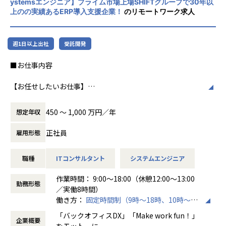
ystemsエンジニア】プライム市場上場SHIFTグループで30年以
売上過去最高記録を更新している当社では、今まさに第二次
上のの実績あるERP導入支援企業！
のリモートワーク求人
創業期として
社風/文化
準大手から中堅規模の企業に特化して、プライム案件やERP
ホープスは、若手社員が活躍できる環境で、
導入案件、DX推進案件の拡大に注力しております。
社内の風通しが良く、活気に満ちた雰囲気が
週1日以上出社
受託開発
年間120%成長を続けており成長の過渡期にある中で、
特徴です。多様性を重視し、様々な国籍や背
アプリエンジニアとして組織を一緒に作っていただける方を
景を持つ社員が協力し合いながら働いていま
■お仕事内容
募集しております。
す。チームワークを大切にし、社員同士のコ
ミュニケーションが活発です2。
【お任せしたいお仕事】
＜ホープスBLOG＞
Outsystemsを用いた業務システム開発チームの一員とし
プロジェクトの具体例やホープスの社風が分かる記事を掲載
働き方/リモートワーク
て、システムの導入・開発を行うポジションです。
しております！
ホープスでは、リモートワーク活用があり平
450 〜 1,000 万円／年
想定年収
要件定義から開発・導入フェーズまで、まずはこれまでのご
是非ご覧ください！
均週2～3日の在宅勤務が可能です。転勤はな
経験に近しい領域をご担当いただきます。
HOPES blog：https://blog.hopes-ise.co.jp/
く、プロジェクトに応じて柔軟な働き方がで
正社員
雇用形態
またキャリアビジョンに合わせて、下流から上流工程にステ
きます。残業は月平均10時間程度と少なく、
ップアップが可能な環境です。
注目記事
ワークライフバランスを重視した環境が整っ
職種
ITコンサルタント
システムエンジニア
「DX推進の最前線：お客様の社内DX推進って実際何をやっ
ています。
Outsystems以外のローコード製品へのリスキルもできる環
ているの？」
作業時間： 9:00～18:00（休憩12:00～13:00
境なので、スキルの幅を広げることも可能です！
https://blog.hopes-ise.co.jp/%e3%80%90%e3%83%9
勤務形態
／実働8時間）
7%e3%83%ad%e3%82%b8%e3%82%a7%e3%82%af%
働き方：
固定時間制（9時～18時、10時～19
《具体的な業務内容》
e3%83%88%e7%b4%b9%e4%bb%8b%e3%80%91dx%
時など）
・要件定義・基本設計・詳細設計
e6%8e%a8%e9%80%b2%e3%81%ae%e6%9c%80%e
「バックオフィスDX」「Make work fun！」
企業概要
時間外労働の有無： 有（月平均10時間）
・Outsystemsを用いたアプリ開発・テスト
5%89%8d%e7%b7%9a%ef%bc%9a%e3%81%8a%e5%
をモットーに、