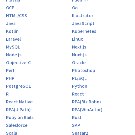
GCP
Go
HTML/CSS
Illustrator
Java
JavaScript
Kotlin
Kubernetes
Laravel
Linux
MySQL
Next.js
Node.js
Nuxt.js
Objective-C
Oracle
Perl
Photoshop
PHP
PL/SQL
PostgreSQL
Python
R
React
React Native
RPA(Biz Robo)
RPA(UiPath)
RPA(WinActor)
Ruby on Rails
Rust
Salesforce
SAP
Scala
Seasar2