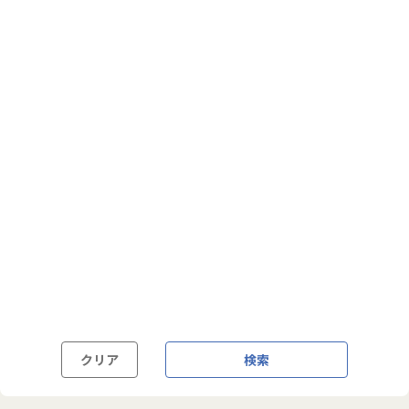
フルフレックス制
裁量労働制
語学・国籍から探す
英語力必須
英語力尚可（英語活用環境あり）
外国籍の方OK
クリア
検索