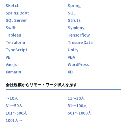
Sketch
Spring
Spring Boot
SQL
SQL Server
Struts
Swift
Symfony
Tableau
Tensorflow
Terraform
Tresure Data
TypeScript
Unity
VB
VBA
Vue.js
WordPress
Xamarin
XD
会社規模からリモートワーク求人を探す
〜10人
11〜30人
31〜50人
51〜100人
101〜500人
501〜1000人
1001人〜