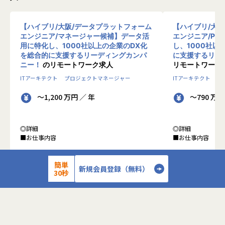
【ハイブリ/大阪/データプラットフォーム
【ハイブリ/大
エンジニア/マネージャー候補】データ活
エンジニア/PM
用に特化し、1000社以上の企業のDX化
し、1000社以
を総合的に支援するリーディングカンパ
に支援するリー
ニー！
のリモートワーク求人
リモートワーク
ITアーキテクト
プロジェクトマネージャー
ITアーキテクト
プ
～1,200 万円 ／ 年
～790 万円
◎詳細
◎詳細
■お仕事内容
■お仕事内容
●クライアントの業務システムなどの膨大な量の
●クライアントの
簡単
データを蓄積・加工・分析し、経営層の意思決定
データを蓄積・加
新規会員登録（無料）
30秒
に活用する BI(Business Intelligence)と呼ばれる
に活用する BI(Busin
システムの導入から実行支援までを行っていま
タプラットフォー
す。またクラウドを含むデータ基盤全体のDX構
っています。
想から実施します。
●クライアントの
●クライアントの要望に沿ったBIツールの企画、
ォームの企画、設