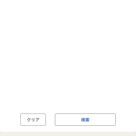
フルフレックス制
裁量労働制
語学・国籍から探す
英語力必須
英語力尚可（英語活用環境あり）
外国籍の方OK
クリア
検索