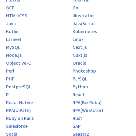
GCP
Go
HTML/CSS
Illustrator
Java
JavaScript
Kotlin
Kubernetes
Laravel
Linux
MySQL
Next.js
Node.js
Nuxt.js
Objective-C
Oracle
Perl
Photoshop
PHP
PL/SQL
PostgreSQL
Python
R
React
React Native
RPA(Biz Robo)
RPA(UiPath)
RPA(WinActor)
Ruby on Rails
Rust
Salesforce
SAP
Scala
Seasar2