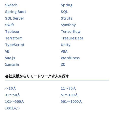
Sketch
Spring
Spring Boot
SQL
SQL Server
Struts
Swift
Symfony
Tableau
Tensorflow
Terraform
Tresure Data
TypeScript
Unity
VB
VBA
Vue.js
WordPress
Xamarin
XD
会社規模からリモートワーク求人を探す
〜10人
11〜30人
31〜50人
51〜100人
101〜500人
501〜1000人
1001人〜