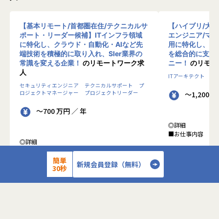
【基本リモート/首都圏在住/テクニカルサ
【ハイブリ/大
ポート・リーダー候補】ITインフラ領域
エンジニア/マ
に特化し、クラウド・自動化・AIなど先
用に特化し、10
端技術を積極的に取り入れ、SIer業界の
を総合的に支援
常識を変える企業！
のリモートワーク求
ニー！
のリモー
人
ITアーキテクト
プ
セキュリティエンジニア
テクニカルサポート
プ
ロジェクトマネージャー
プロジェクトリーダー
～1,200 
～700 万円 ／ 年
◎詳細
■お仕事内容
◎詳細
■業務内容
●クライアントの
0-WANでは、ゼロトラストの考え方を用いた新
簡単
データを蓄積・加
新規会員登録（無料）
30秒
しいネットワークセキュリティの形をお客様にご
に活用する BI(Busin
提案し、お客様環境でゼロトラストを実現するた
システムの導入か
めのさまざまな支援を行っています。
す。またクラウド
各メンバーの得意分野を組み合わせ、チームワー
想から実施します
クを重視してゼロトラスト事業を推進していま
す。
●クライアントの要