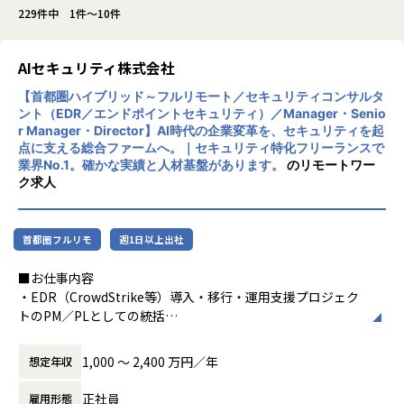
229件中 1件～10件
AIセキュリティ株式会社
【首都圏ハイブリッド～フルリモート／セキュリティコンサルタ
ント（EDR／エンドポイントセキュリティ）／Manager・Senio
r Manager・Director】AI時代の企業変革を、セキュリティを起
点に支える総合ファームへ。｜セキュリティ特化フリーランスで
業界No.1。確かな実績と人材基盤があります。
のリモートワー
ク求人
首都圏フルリモ
週1日以上出社
■お仕事内容
・EDR（CrowdStrike等）導入・移行・運用支援プロジェク
トのPM／PLとしての統括
・顧客のエンドポイントセキュリティ方針・アーキテクチャ
の構想策定、設計のリード
1,000 〜 2,400 万円／年
想定年収
・SOC／MDR運用設計、インシデント対応（IR）体制構築の
支援
正社員
雇用形態