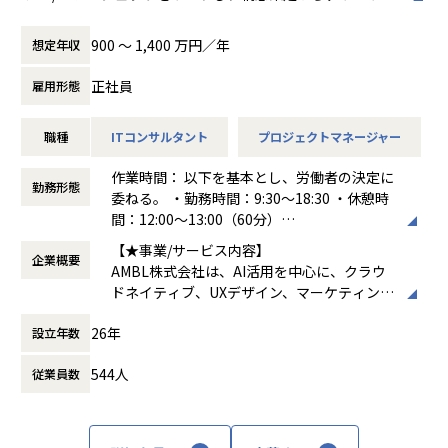
■開発チームについて
ー・定着化まで
グ組織立ち上げのコアメンバーの採用となります。
ジに応じた働き方をサポートしています
https://finatext.notion.site/finatext/Finatext-cd4ff36fb8b
一貫してクライアントへの価値提供をいただきます。
特定の領域に縛られない 「ワンプール制」 のもと、大手通
900 〜 1,400 万円／年
想定年収
d4aa78a7835565c655396
プロジェクトのマネジメントやチーム運営を通じて、クライ
信・製造・金融業界をはじめとする多彩なプロジェクトを通
アントの変革支援とプロジェクトの円滑な遂行を担うポジシ
じ、
正社員
雇用形態
【業務の変更の範囲】
ョンです。
最速で市場価値を高められる環境です。
会社の規定に準ずる
担当するクライアントは、通信系大手企業、金融業、製造
職種
ITコンサルタント
プロジェクトマネージャー
業、大手SI企業など、当社のクライアントを業界問わず幅広
＜HP掲載＞
くご担当いただきます。
・ITコンサルティング事業を新設、採用を拡充：https://prti
作業時間： 以下を基本とし、労働者の決定に
mes.jp/main/html/rd/p/000000039.000073079.html
勤務形態
委ねる。 ・勤務時間：9:30～18:30 ・休憩時
＜主な業務内容＞
・AMBLの社長自らが語る 「ITコンサルティング事業 新設」
間：12:00～13:00（60分）
・大手企業向けDX/AXプロジェクトのリード
について：https://colors.ambl.co.jp/mouri-1121/
働き方：
裁量労働制
- 業務・システム課題の整理から要件定義、PoC推進、実
【★事業/サービス内容】
企業概要
時間外労働の有無： 有（月平均20時間）
行計画策定まで一連を主導
AMBL株式会社は、AI活用を中心に、クラウ
休憩時間： 60分
- クラウド・データ・AIなど先進技術を活用した変革支援
■本ポジションの魅力
ドネイティブ、UXデザイン、マーケティング
・デリバリーリード、プロジェクトマネジメント（PM/ PM
・経営層直下の裁量と影響力
の4つの事業領域でデジタルトランスフォー
O）
-部門横断での事業推進/組織戦略立案に関与でき、経営レ
26年
設立年数
メーション（DX）を支援しています。AIを活
- 担当プロジェクトの進捗・品質・リスク管理、ステーク
イヤーと並走するポジションです。
用した課題解決や人材育成、クラウドネイテ
ホルダーコントロール
・高難易度/大規模PJをリード
544人
従業員数
ィブなシステム開発、ユーザー体験の最適
・既存クライアントへの提案・リレーション構築
-億円規模/100人月超のプロジェクトなど、社会的インパ
化、そしてブランド戦略とクリエイティブに
- 現場ニーズの収集に基づく提案機会の創出、および良好
クトの大きい案件に関与可能。
特化したマーケティングを提供し、企業のDX
なリレーションの維持
・組織成長を牽引するミッション
推進を総合的にサポートしています