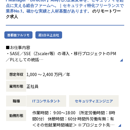
界との取引実績を持つ成長企業です。
点に支える総合ファームへ。｜セキュリティ特化フリーランスで
▼G5（Senior Consultant）800～1,000万円｜
業界No.1。確かな実績と人材基盤があります。
のリモートワー
実務3～5年。小規模プロジェクトのリード、または顧客との
ク求人
折衝・要件すり合わせの経験。担当業務を独力で完遂できる
水準。
首都圏フルリモ
週1日以上出社
▼G6（Consultant）400～800万円｜
実務1～3年。課題の分析、成果物（資料・設計書・報告書
■お仕事内容
等）の作成、顧客対応を担当した経験。基礎的なスキルが身
・SASE／SSE（Zscaler等）の導入・移行プロジェクトのPM
についている水準。
／PLとしての統括
・ゼロトラストネットワークの構想策定、アーキテクチャ設
▼G7（Associate / Senior Associate）400～600万円｜
計のリード
実務0～2年。リサーチ・分析・資料作成を担える素養（第二
1,000 〜 2,400 万円／年
想定年収
・既存の境界型ネットワーク（VPN・プロキシ）からの移行
新卒・未経験から応募可）。IT・コンサルティングの基礎、
設計・実行支援
または学習意欲・関連資格で素養を示せる方。
正社員
雇用形態
・アクセスポリシー設計、運用設計、社内定着化（チェンジ
マネジメント）の支援
【業務の変更の範囲】
職種
ITコンサルタント
セキュリティエンジニア
・ユニット（チーム）のリード、メンバー育成、デリバリー
会社の規定に準ずる
品質の担保
作業時間： 9:00～18:00 （所定労働時間：8時
・顧客への提案活動、部門責任者・経営層への報告・折衝
勤務形態
間0分） 休憩時間：60分 時間外労働有無：有
・（Senior Manager）複数プロジェクトの同時統括、案件
＜その他就業時間補足＞ ※プロジェクト先に
創出・事業推進のリード