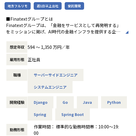
いただけます。
地方フルリモ
週1日以上出社
受託開発
SASE・SSE（Zscaler等）／ゼロトラストネットワークアク
セス（ZTNA）／SWG・CASB／VPN・プロキシのリプレイス
■Finatextグループとは
／
Finatextグループは、「金融をサービスとして再発明する」
大規模ネットワーク移行／ファイアウォール・ネットワーク
をミッションに掲げ、AI時代の金融インフラを提供する企業
基盤／クラウドネットワーク設計
グループです。
金融のDXを推進し、非金融事業者の金融サービスの参入障壁
594 〜 1,350 万円／年
想定年収
を下げることで、金融がもっと暮らしに寄り添う世の中の実
■想定年収（グレード別）
現を目指しています。 金融サービスのあるべき姿をユーザー
▼G2（Director）1,800～2,400万円｜
正社員
雇用形態
視点から見直し、パートナー事業者と共に新しい金融サービ
SASE／ネットワークセキュリティ領域全体の事業・売上責
スを開発する「株式会社Finatext」、データAIサービスとデ
任を担い、大型案件のクロージング、
職種
サーバーサイドエンジニア
ータAIソリューションの「株式会社ナウキャスト」、証券ビ
顧客CxOリレーション、組織拡大まで牽引できる方（実務目
ジネスプラットフォームを提供する「株式会社スマートプラ
安10年以上）。
システムエンジニア
ス」、次世代型デジタル保険の「スマートプラス少額短期保
険株式会社」、クレジットビジネスプラットフォームを提供
▼G3（Senior Manager）1,200～1,900万円｜
する「株式会社スマートプラスクレジット」といった事業会
SASE／ネットワークセキュリティ領域で複数プロジェクト
開発経験
Django
Go
Java
Python
社を擁しており、多様な事業に携われる機会がございます。
／ユニットを統括し、顧客の部長・CxOクラスとの折衝、
Spring
Spring Boot
提案・受注から納品までをリードできる方（実務目安7～10
■提供しているソリューションに関して
年以上）。
作業時間： 標準的な勤務時間帯：10:00～19:
現在、日本の多くの金融機関は、レガシーで重厚長大なシス
勤務形態
00
テムによって、デジタルな顧客体験を最適化するような改善
▼G4（Manager）1,000～1,400万円｜