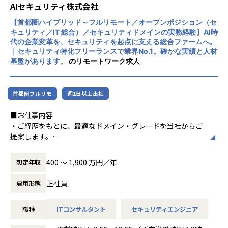
証）およびプライバシーマークを取得してお
AIセキュリティ株式会社
ユニット（チーム）を率いる立場として、案件だけでなく組
り、高い情報セキュリティ水準を維持してい
織そのものを創っていただくフェーズにあります。
【首都圏ハイブリッド～フルリモート／オープンポジション（セ
ます。大手コンサルティングファーム、SIe
製品導入の担当者から、顧客の防御戦略を描くコンサルタン
キュリティ／IT 総合）／セキュリティドメインの実務経験】AI時
r、医療機器メーカー、印刷会社など多様な業
代の企業変革を、セキュリティを起点に支える総合ファームへ。
トへ。その転換を、統括者の立場で実現できます。
界との取引実績を持つ成長企業です。
｜セキュリティ特化フリーランスで業界No.1。確かな実績と人材
基盤があります。
のリモートワーク求人
■関連する専門領域
首都圏フルリモ
週1日以上出社
※CrowdStrikeのご経験を軸に、以下の領域のご経験を活か
していただけます。
■お仕事内容
EDR・EPP導入／エンドポイント防御設計／SOC・MDR運用
・ご経歴をもとに、最適なドメイン・グレードを当社からご
／インシデントレスポンス（IR）／
提案します。
デジタルフォレンジック／脅威ハンティング／UEM・MDM
・23の専門ドメインに完全に当てはまらない方も、セキュリ
／ゼロトラストエンドポイント
ティ領域で活躍したい方を歓迎します。
400 〜 1,900 万円／年
想定年収
■想定年収（グレード別）
正社員
雇用形態
■このポジションの魅力
▼G2（Director）1,800～2,400万円｜
特定ドメインに縛られず、ご経歴に最も合う領域・グレード
EDR／エンドポイントセキュリティ領域全体の事業・売上責
職種
ITコンサルタント
セキュリティエンジニア
を当社からご提案します。
任を担い、大型案件のクロージング、
セキュリティ未経験でも、IT・コンサルの素養を活かして成
顧客CxOリレーション、組織拡大まで牽引できる方（実務目