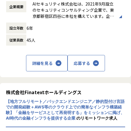
よる。 ※シニアコンサルタント以上は専門業
・（Director）SASE／ネットワークセキュリティ領域全体
AIセキュリティ株式会社は、2021年9月設立
企業概要
務型裁量労働制（みなし労働時間8時間）の
の事業・売上責任、組織拡大と対外的なブランド構築のリー
のセキュリティコンサルティング企業で、東
場合、時間外労働なし
ド
京都新宿区四谷に本社を構えています。企業
働き方：
裁量労働制
理念として「攻め」と「守り」の両立を掲
時間外労働の有無： 有（月平均0時間～30時
6年
設立年数
げ、企業の持続的な成長と価値向上を支援す
間）
■当社の魅力
る総合型ファームです。主な事業は、IT戦略
休憩時間： 60分
AI時代の企業変革を、セキュリティを起点に支える総合ファ
45人
従業員数
コンサルティング、サイバーセキュリティコ
ームへ。
ンサルティング、AI Securityコンサルティン
・すでにセキュリティ特化フリーランスで業界No.1。確かな
グ、ゼロトラスト環境の構築・運用支援、セ
実績と人材基盤があります。
キュリティ顧問サービス、人材紹介・採用支
詳細を見る
応募する
・『Security for AI』を入口に、AIネイティブ総合コンサル
援などです。AI活用の拡大に伴うセキュリテ
へ。空白市場で第一想起を取りに行くフェーズです。
ィリスクへの対応を強みとし、リスク管理か
・FY29に売上200億円・その先に時価総額1,000億円超を狙
ら組織体制構築、人材確保まで幅広く支援し
う、成長の入口にあります。
ています。また、ISO/IEC 27001（ISMS認
今回の募集は、この成長を牽引するリーダー層（Manager／
証）およびプライバシーマークを取得してお
株式会社Finatextホールディングス
Senior Manager／Director）に特化した採用です。
り、高い情報セキュリティ水準を維持してい
事業の中核を、立ち上げフェーズから担っていただきます。
【地方フルリモート／バックエンドエンジニア／静的型付け言語
ます。大手コンサルティングファーム、SIe
での開発経験＋AWS等のクラウド上での簡単なインフラ構築経
r、医療機器メーカー、印刷会社など多様な業
験】「金融をサービスとして再発明する」をミッションに掲げ、
界との取引実績を持つ成長企業です。
AI時代の金融インフラを提供する企業
のリモートワーク求人
■関連する専門領域
※Zscalerのご経験を軸に、以下の領域のご経験を活かして