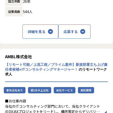
リア支援
26年
設立年数
メーション（DX）を支援しています。AIを活
保険ビジネスプラットフォーム「Inspire」
用した課題解決や人材育成、クラウドネイテ
赤ちゃんとママのための妊娠保険「母子保険はぐ」
＜PJ例＞
544人
従業員数
ィブなシステム開発、ユーザー体験の最適
旅行・会食などのキャンセル料を補償する「キャンセル保
・メガバンク向け：グローバル与信管理システム刷新支援
化、そしてブランド戦略とクリエイティブに
険」
・製造・金融業界：次世代エンタープライズアーキテクチャ
特化したマーケティングを提供し、企業のDX
Credit（クレジット）
（EA）構想策定支援
推進を総合的にサポートしています
クレジットビジネスプラットフォーム「Crest」
詳細を見る
応募する
・通信業界：新規サービス立ち上げに伴う機能追加・業務効
【★社風/文化】
クレジットライセンス取得サポートサービス
率化支援
AMBL株式会社は、社員の自主性とチャレン
クレジットBPOサービス
・建設業界：AI技術を活用した業務高度化プロジェクト推進
ジ精神を尊重する社風が特徴です。若手社員
Crestエンベデッドファイナンスサービス
・不動産業界：AI／DX戦略ロードマップ策定支援
にも積極的に挑戦の機会を与え、OJT制度や
・流通・小売業界：データ分析自動化およびプロンプト活用
チーム内のサポート体制が整っています。ま
AMBL株式会社
研修設計支援
た、社員同士のコミュニケーションを大切に
■具体的な業務内容
・製薬・日用品業界：マーケティングデータ分析（GA活用）
【リモート可能／上流工程／プライム案件】新規部署立ち上げ責
し、フレンドリーで協力的な環境が醸成され
金融インフラ（証券ビジネスプラットフォーム「BaaS」/ 保
支援
任者候補×ITコンサルティングマネージャー！
のリモートワーク
ています
険ビジネスプラットフォーム「Inspire」/ クレジットビジネ
求人
【★働き方/リモートワーク】
スプラットフォーム「Crest」）もしくは生成AI×データ活
AMBL株式会社では、フレックス制度やリモ
用のSaaSプロダクト(投資・不動産・業務支援領域)でのサー
■募集背景
ートワークを積極的に導入しており、柔軟な
バー/インフラサイドの開発
Dirbatoグループへの参画を契機に、当社は新たな成長フェ
客先出社あり
週1日以上出社
自社サービス
受託開発
働き方が可能です。リモートワークに適した
上記プラットフォーム上に乗せるアプリのサーバー/インフラ
ーズへと進化しています。
セキュリティ環境やコミュニケーションツー
サイドの仕様設計、開発、運用・保守
■お仕事内容
今回の募集は、親会社の事業成功ノウハウを吸収しながら、
ルの提供により、社員が効率的に働ける環境
当社のITコンサルティング部門において、当社クライアント
当社の強みである 「AI・システム実装力」 を武器に
を整えています。また、有給の1時間単位で
のDX/AXプロジェクトをリードし、構想策定からデリバリ
「自社完結型・一気通貫支援」 を形にするITコンサルティン
の取得や育児の時短勤務など、ライフステー