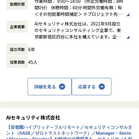
作業時間： 9:00～18:00 （所定労働時間：8時
長市場でキャリアを築けるポジションです。
安10年以上）。
勤務形態
間0分） 休憩時間：60分 時間外労働有無：有
＜その他就業時間補足＞ ※プロジェクト先に
▼G3（Senior Manager）1,200～1,900万円｜
よる。 ※シニアコンサルタント以上は専門業
■募集グレード
AIセキュリティ株式会社は、2021年9月設立
EDR／エンドポイントセキュリティ領域で複数プロジェクト
企業概要
務型裁量労働制（みなし労働時間8時間）の
G3～G7（経験に応じて決定）
のセキュリティコンサルティング企業で、東
／ユニットを統括し、顧客の部長・CxOクラスとの折衝、
場合、時間外労働なし
京都新宿区四谷に本社を構えています。企業
提案・受注から納品までをリードできる方（実務目安7～10
働き方：
裁量労働制
理念として「攻め」と「守り」の両立を掲
年以上）。
時間外労働の有無： 有（月平均0時間～30時
■想定年収（グレード別）
6年
設立年数
げ、企業の持続的な成長と価値向上を支援す
間）
▼G3（Senior Manager）1,200～1,900万円｜
る総合型ファームです。主な事業は、IT戦略
▼G4（Manager）1,000～1,400万円｜
休憩時間： 60分
担当領域で7～10年以上の実務。複数のプロジェクトやチー
45人
従業員数
コンサルティング、サイバーセキュリティコ
EDR／エンドポイントセキュリティ領域でプロジェクト責任
ムを統括し、プロジェクトマネージャー／プロジェクトリー
ンサルティング、AI Securityコンサルティン
者（PM・PL）として案件を完遂できる方（実務目安5年以
ダーとして
グ、ゼロトラスト環境の構築・運用支援、セ
上、またはPM・PL経験）。
案件を完遂。顧客の部長・CxOクラスと折衝し、提案・受注
キュリティ顧問サービス、人材紹介・採用支
詳細を見る
応募する
から納品までをリードした実績。
援などです。AI活用の拡大に伴うセキュリテ
※本求人はManager／Senior Manager／Director（ユニッ
ィリスクへの対応を強みとし、リスク管理か
トリーダー以上）を対象とした募集です。
▼G4（Manager）1,000～1,400万円｜
ら組織体制構築、人材確保まで幅広く支援し
プロジェクトマネージャー／プロジェクトリーダーとしての
ています。また、ISO/IEC 27001（ISMS認
【業務の変更の範囲】
経験、または実務5年以上。要件定義から実行・納品まで一
証）およびプライバシーマークを取得してお
会社の規定に準ずる
AIセキュリティ株式会社
貫して担当し、
り、高い情報セキュリティ水準を維持してい
プロジェクトの責任者として推進した実績（チームメンバー
【首都圏ハイブリッド～フルリモート／セキュリティコンサルタ
ます。大手コンサルティングファーム、SIe
としての従事も相談可）。
ント（SASE／ゼロトラストネットワーク）／Manager・Senio
r、医療機器メーカー、印刷会社など多様な業
r Manager・Director】AI時代の企業変革を、セキュリティを起