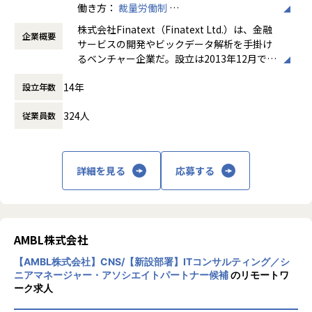
働き方：
裁量労働制
が行えないという課題を抱えています。 こういった課題を抱
SASE／ネットワークセキュリティ領域でプロジェクト責任
時間外労働の有無： 有（月平均30時間）
える日本の金融システムを、モダンな環境（オンプレミス→
者（PM・PL）として案件を完遂できる方
株式会社Finatext（Finatext Ltd.）は、金融
企業概要
休憩時間： 60分
クラウド）、技術（Go/コンテナ）、設計（モノリス→マイ
（実務目安5年以上、またはPM・PL経験）。
サービスの開発やビックデータ解析を手掛け
クロサービス）を使って作り直しています。 スタートアップ
るベンチャー企業だ。設立は2013年12月で、
ながら、三菱UFJフィナンシャル・グループ、大和証券、MS
※本求人はManager／Senior Manager／Director（ユニッ
台湾、ベトナム、イギリス、スリランカでも
&AD、日本生命などの日本を代表する企業とインフラ領域で
トリーダー以上）を対象とした募集です。
14年
設立年数
事業を展開しております。
協業し、高い評価を得ております。
【業務の変更の範囲】
324人
従業員数
グループとして3つの事業を展開し、Finatex
■Finatextが提供しているプロダクト事例
会社の規定に準ずる
t（フィナテキスト）はその中核としてリテー
すべての事業、サービスにおいてAIネイティブ化を進めてい
ル向けモバイルサービスや投資関連アルゴリ
ます。
ズムなどを提供しております。累計200万DL
詳細を見る
応募する
を越える投資コミュニティアプリの開発・運
FintechSHIFT
営も行っております。2016年8月に経営統合
Money Canvas：三菱UFJ銀行が提供する資産運用プラット
したNowcast（ナウキャスト）は、機関投資
フォームの開発支援
家向けにビッグデータ解析サービスを提供し
ております。2017年3月に設立された新しい
AMBL株式会社
Finstage リーズアシスト
証券会社、Smartplus（スマートプラス）で
対話型AIを活用した、金融商品販売特化の集客代行サービ
【AMBL株式会社】CNS/【新設部署】ITコンサルティング／シ
は、次世代証券プラットフォームの確立と、
ス。集客リスト提供のほか、対話型AIのホワイトラベルも提
ニアマネージャー・アソシエイトパートナー候補
のリモートワ
個人投資家がそれぞれのライフシーンで投資
供。
ーク求人
を行うことができるモバイル事業を行ってお
ります。