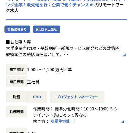
ング企業！最先端を行く企業で働くチャンス★
のリモートワー
ています
ク求人
■募集背景
【★働き方/リモートワーク】
Dirbatoグループへの参画を契機に、当社は新たな成長フェ
AMBL株式会社では、フレックス制度やリモ
ーズへと進化しています。
ートワークを積極的に導入しており、柔軟な
今回の募集は、親会社の事業成功ノウハウを吸収しながら、
客先出社あり
週1日以上出社
働き方が可能です。リモートワークに適した
当社の強みである 「AI・システム実装力」 を武器に
セキュリティ環境やコミュニケーションツー
■お仕事内容
「自社完結型・一気通貫支援」 を形にするITコンサルティン
ルの提供により、社員が効率的に働ける環境
大手企業向けDX・基幹刷新・新規サービス開発などの数億円
グ組織立ち上げのコアメンバーの採用となります。
を整えています。また、有給の1時間単位で
規模案件の統括責任者として、
特定の領域に縛られない 「ワンプール制」 のもと、大手通
の取得や育児の時短勤務など、ライフステー
提案〜デリバリー〜継続拡大まで一気通貫で担っていただき
信・製造・金融業界をはじめとする多彩なプロジェクトを通
ジに応じた働き方をサポートしています
ます。
じ、
1,000 〜 1,200 万円／年
想定年収
・金融業界向けプロジェクトの全体統括
最速で市場価値を高められる環境です。
・要件定義～受入（UAT）工程までの推進責任
正社員
雇用形態
・顧客との要件／スコープ／優先順位調整
【業務の変更の範囲】
・プロジェクト計画・リスク管理・品質担保
会社の規定に準ずる
職種
PMO
プロジェクトマネージャー
・関係部門／ベンダーコントロール
・ステークホルダーマネジメント
作業時間： 標準労働時間：10:00～19:00 ※ク
勤務形態
ライアント先によって異なる
働き方：
裁量労働制
■このポジションの魅力
時間外労働の有無： 有（月平均10時間）
・数億円規模のプロジェクトを裁量高くリード