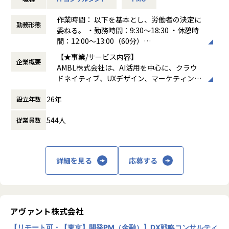
【業務の変更の範囲】
＜主な業務内容＞
会社の規定に準ずる
・担当領域におけるDX/AXプロジェクトの推進
作業時間： 以下を基本とし、労働者の決定に
- 担当領域における課題の整理、解決策の検討、およびPo
勤務形態
委ねる。 ・勤務時間：9:30～18:30 ・休憩時
C・実行の推進
間：12:00～13:00（60分）
- クラウドやAIなど先進技術を活用した実務レベルの変革支
働き方：
裁量労働制
援
【★事業/サービス内容】
企業概要
時間外労働の有無： 有（月平均20時間）
AMBL株式会社は、AI活用を中心に、クラウ
休憩時間： 60分
・担当領域のデリバリー推進、プロジェクト運営支援（PM
ドネイティブ、UXデザイン、マーケティング
O）
の4つの事業領域でデジタルトランスフォー
- 担当チームやタスクの進捗・課題管理と、顧客との日常的
26年
設立年数
メーション（DX）を支援しています。AIを活
な調整
用した課題解決や人材育成、クラウドネイテ
- 分析と資料作成による、意思決定の強力な支援
544人
従業員数
ィブなシステム開発、ユーザー体験の最適
化、そしてブランド戦略とクリエイティブに
・案件継続および提案活動の支援
特化したマーケティングを提供し、企業のDX
- 現場ニーズの収集と、マネージャーと連携した提案活動
推進を総合的にサポートしています
詳細を見る
応募する
- プロジェクトの付加価値を高めるナレッジの提供
【★社風/文化】
AMBL株式会社は、社員の自主性とチャレン
・チーム内での協働・若手サポート
ジ精神を尊重する社風が特徴です。若手社員
-若手メンバーへの実務指導（OJT）および成果物作成のサポ
にも積極的に挑戦の機会を与え、OJT制度や
ート
チーム内のサポート体制が整っています。ま
アヴァント株式会社
- 知見の共有によるチーム全体の生産性向上
た、社員同士のコミュニケーションを大切に
【リモート可・【東京】開発PM（金融）】DX戦略コンサルティ
し、フレンドリーで協力的な環境が醸成され