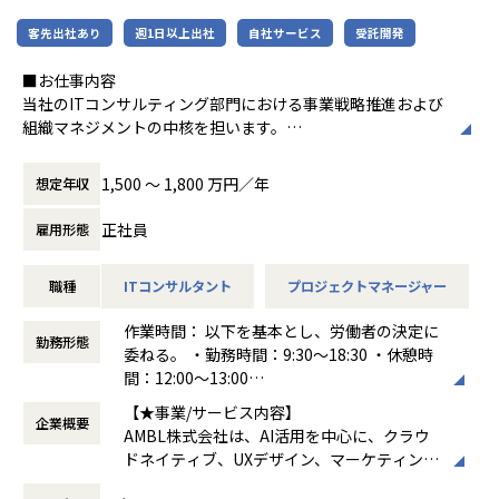
Finstage マネーコンシェルジュ
ライフプランシミュレーションをコア機能に営業担当者が顧
客先出社あり
週1日以上出社
自社サービス
受託開発
客へのパーソナライズされた資産運用提案を実現するAI支援
サービス
■お仕事内容
当社のITコンサルティング部門における事業戦略推進および
Data・Data AI Solution
組織マネジメントの中核を担います。
店舗開発者の出店業務支援「DataLens店舗開発」
POSデータやクレカデータを用いた機関投資家向けの分析サ
製造・金融・通信・不動産・建設業界などの大手企業を中心
1,500 〜 1,800 万円／年
想定年収
ービス「AlternaData」
に、DX推進や業務変革PJを構想策定から実行・定着化まで一
JCBカードの決済データを用いた業界別消費動向指標「JCB
貫してリードし、
正社員
雇用形態
消費NOW」
経営層や事業部門と並走しながら、クライアント企業の中長
日経POSデータを用いた日次物価指数「日経CPINow」
期的な価値創出と変革実現を支援いただきます。
HRogの求人広告データを用いた募集賃金指数・求人数指数
職種
ITコンサルタント
プロジェクトマネージャー
「HRog賃金Now」
＜主な業務内容＞
作業時間： 以下を基本とし、労働者の決定に
商業不動産を対象にデータ活用・DXを支援するサービス
・複数DXプロジェクトのデリバリー統括および品質・収益管
勤務形態
委ねる。 ・勤務時間：9:30～18:30 ・休憩時
データと生成AIを軸に企業のDX推進を支援するソリューショ
理
間：12:00～13:00
ンサービス
・クライアント経営層とのリレーション構築、提案活動や新
働き方：
裁量労働制
Brokerage（証券）
規案件の創出
【★事業/サービス内容】
企業概要
時間外労働の有無： 有（月平均20時間）
証券ビジネスプラットフォーム「BaaS」
・部門方針/人材計画/採用戦略など組織運営のリード
AMBL株式会社は、AI活用を中心に、クラウ
休憩時間： 60分
地域金融機関やIFA向けの包括的な投資一任ビジネスプラッ
・他事業部との連携を通じた全社的なソリューション展開
ドネイティブ、UXデザイン、マーケティング
トフォーム「Digital Wealth Manager」
・マネージャー/メンバーのパフォーマンス管理、育成、キャ
の4つの事業領域でデジタルトランスフォー
InsurTech（保険）