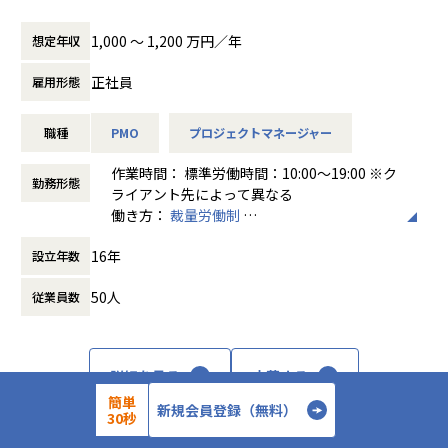
に、大手HDだからこその安定基盤や連携から生まれるシナ
提案〜デリバリー〜継続拡大まで一気通貫で担っていただき
ジーをさらに活かして活躍の場を広げています。
ます。
1,000 〜 1,200 万円／年
想定年収
アヴァントの社長をはじめ役員陣は全員エンジニア出身。
・不動産業界向けプロジェクトの全体統括
本当の意味で「エンジニアのためになる会社」を考えて作っ
・要件定義～受入（UAT）工程までの推進責任
正社員
雇用形態
てきました。
・顧客との要件／スコープ／優先順位調整
社員ひとりひとりのためになる業務やミッションは何か、近
・プロジェクト計画・リスク管理・品質担保
い立場で考えてくれたり相談できたりするのは、大きな安心
職種
PMO
プロジェクトマネージャー
・関係部門／ベンダーコントロール
につながると思います。
・ステークホルダーマネジメント
作業時間： 標準労働時間：10:00～19:00 ※ク
勤務形態
アヴァントの開発は、独自の「スモールSI」をコンセプトと
ライアント先によって異なる
した小規模開発が中心の受託開発と、
働き方：
裁量労働制
■募集背景
大規模案件を客先常駐でおこなうエンタープライズ開発の大
時間外労働の有無： 有（月平均10時間）
当社は現在、事業拡大フェーズに入り、対応領域・案件数と
きく2つの形態に分かれています。
16年
設立年数
休憩時間： 60分
もに拡大が続いています。
エンジニアがしっかりとキャリアを作っていくことができる
今後の成長をさらに加速させるため、不動産領域における大
よう、営業やエンジニア上長とのコミュニケーションの機会
50人
従業員数
規模案件にて、
も豊富です。
要件定義から受入工程までを統括するプロジェクトマネージ
資格取得の支援制度や若手育成はもちろん、「次世代リーダ
ャーを募集します。
ー」の育成にも力を入れています。
単なる進行管理ではなく、顧客折衝・スコープ設計・推進戦
詳細を見る
応募する
これからスキルアップをしたい若手エンジニアも、育成を学
略の中核を担うポジションです。
びたいミドル層も、
簡単
新規会員登録（無料）
30秒
会社全体を一緒に育成してくれるベテラン層もみなさんが活
躍できる環境づくりをおこなっています。