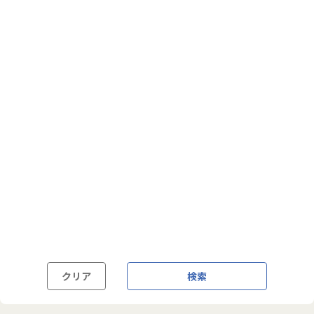
フルフレックス制
裁量労働制
語学・国籍から探す
英語力必須
英語力尚可（英語活用環境あり）
外国籍の方OK
クリア
検索