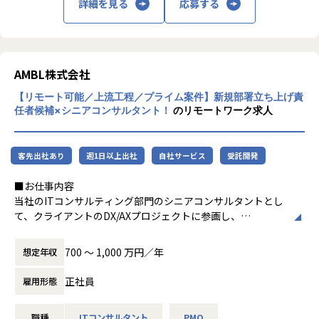
詳細を見る
応募する
- 上位層や他事業部門と連携した、クライアントへの追加
-マネージャー層を束ね、次世代リーダー育成やチーム拡
【★社風/文化】
提案・見積もり作成
大にも寄与できる環境です。
AMBL株式会社は、社員の自主性とチャレン
・プロジェクトメンバーのマネジメント・育成
・多様な業界×技術領域へのアプローチ
ジ精神を尊重する社風が特徴です。若手社員
- 成果物のクオリティ管理、および配下メンバーへの丁寧
-通信/製造/金融/小売など多様なクライアントを対象に、D
にも積極的に挑戦の機会を与え、OJT制度や
なOJT指導
X構想/AI/クラウドなど幅広いテーマを推進
チーム内のサポート体制が整っています。ま
AMBL株式会社
‐プロジェクトにおけるフィードバックや、チーム内での
た、社員同士のコミュニケーションを大切に
ナレッジ共有推進
【業務の変更の範囲】
【リモート可能／上流工程／プライム案件】新規部署立ち上げ責
し、フレンドリーで協力的な環境が醸成され
会社の規定に準ずる
任者候補×シニアコンサルタント！
のリモートワーク求人
ています
【★働き方/リモートワーク】
■募集背景
AMBL株式会社では、フレックス制度やリモ
Dirbatoグループへの参画を契機に、当社は新たな成長フェ
客先出社あり
週1日以上出社
自社サービス
受託開発
ートワークを積極的に導入しており、柔軟な
ーズへと進化しています。
働き方が可能です。リモートワークに適した
今回の募集は、親会社の事業成功ノウハウを吸収しながら、
■お仕事内容
セキュリティ環境やコミュニケーションツー
当社の強みである 「AI・システム実装力」 を武器に
当社のITコンサルティング部門のシニアコンサルタントとし
ルの提供により、社員が効率的に働ける環境
「自社完結型・一気通貫支援」 を形にするITコンサルティン
て、クライアントのDX/AXプロジェクトに参画し、
を整えています。また、有給の1時間単位で
グ組織立ち上げのコアメンバーの採用となります。
構想策定からデリバリー・定着化まで、実務の最前線でクラ
の取得や育児の時短勤務など、ライフステー
特定の領域に縛られない 「ワンプール制」 のもと、大手通
イアントへの価値提供をリードいただきます。
ジに応じた働き方をサポートしています
700 〜 1,000 万円／年
想定年収
信・製造・金融業界をはじめとする多彩なプロジェクトを通
担当するクライアントは、通信系大手企業、金融業、製造
じ、
業、大手SI企業など、当社のクライアントを業界問わず幅広
正社員
雇用形態
最速で市場価値を高められる環境です。
くご担当いただきます。
職種
ITコンサルタント
PMO