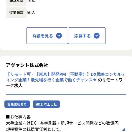
16年
設立年数
休憩時間： 60分
・上流工程から意思決定に関与可能
・商流・立場に依存しない評価設計
50人
従業員数
・レガシー刷新ではない、現代的システム領域中心
・技術ではなくマネジメント能力で評価される環境
詳細を見る
応募する
■募集背景
当社は現在、事業拡大フェーズに入り、対応領域・案件数と
もに拡大が続いています。
今後の成長をさらに加速させるため、金融領域における大規
模案件にて、
アヴァント株式会社
要件定義から受入工程までを統括するプロジェクトマネージ
【リモート可・【東京】開発PM（不動産）】DX戦略コンサルテ
ャーを募集します。
ィング企業！最先端を行く企業で働くチャンス★
のリモートワ
単なる進行管理ではなく、顧客折衝・スコープ設計・推進戦
ーク求人
略の中核を担うポジションです。
客先出社あり
週1日以上出社
■アヴァント株式会社の特徴
ミガロホールディングスの一員としてIT部門をけん引してい
■お仕事内容
ます。
大手企業向けDX・基幹刷新・新規サービス開発などの数億円
もともとの特徴である穏やかな社風や働きやすさはそのまま
規模案件の統括責任者として、