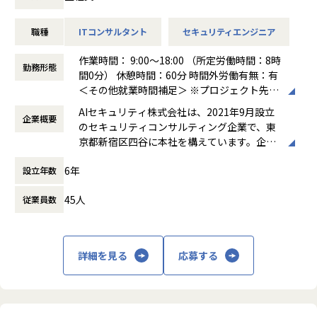
・検知ルール・運用プロセスの高度化、チューニング方針の
策定と品質管理
職種
ITコンサルタント
セキュリティエンジニア
・ユニット（チーム）のマネジメント、メンバー育成、デリ
バリー品質の担保
作業時間： 9:00～18:00 （所定労働時間：8時
・顧客への提案活動、経営層・部門責任者への報告・折衝
勤務形態
間0分） 休憩時間：60分 時間外労働有無：有
・ベンダーアライアンス（CrowdStrike）を活かした提案・
＜その他就業時間補足＞ ※プロジェクト先に
ソリューション開発
よる。 ※シニアコンサルタント以上は専門業
・（Senior Manager）複数プロジェクトの同時統括、案件
AIセキュリティ株式会社は、2021年9月設立
企業概要
務型裁量労働制（みなし労働時間8時間）の
創出・事業推進のリード
のセキュリティコンサルティング企業で、東
場合、時間外労働なし
・（Director）EDR／エンドポイント領域全体の事業・売上
京都新宿区四谷に本社を構えています。企業
働き方：
裁量労働制
責任、組織拡大と対外的なブランド構築のリード
理念として「攻め」と「守り」の両立を掲
時間外労働の有無： 有（月平均0時間～30時
6年
設立年数
げ、企業の持続的な成長と価値向上を支援す
間）
る総合型ファームです。主な事業は、IT戦略
休憩時間： 60分
■このポジションの魅力
45人
従業員数
コンサルティング、サイバーセキュリティコ
エンドポイント（PC・サーバー）を守る最後の砦、EDR領域
ンサルティング、AI Securityコンサルティン
のリーダーポジションです。
グ、ゼロトラスト環境の構築・運用支援、セ
当社がベンダーアライアンスを結ぶCrowdStrikeを中核に、
キュリティ顧問サービス、人材紹介・採用支
詳細を見る
応募する
導入・構築から運用設計、
援などです。AI活用の拡大に伴うセキュリテ
インシデント対応体制の構築までを一気通貫で担っていただ
ィリスクへの対応を強みとし、リスク管理か
きます。
ら組織体制構築、人材確保まで幅広く支援し
本ポジションは、当社がいま最も注力する領域のひとつで
ています。また、ISO/IEC 27001（ISMS認
す。案件が急速に拡大する一方でリード層が不足しており、