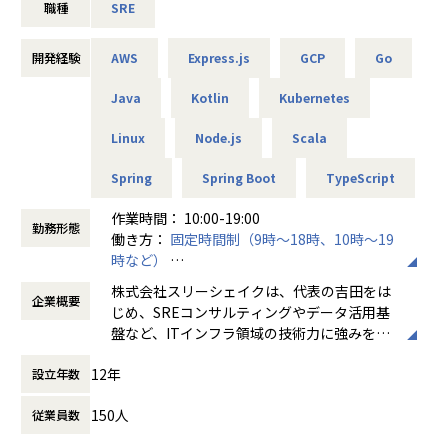
職種
SRE
金融、製造、小売、AI、メディアなど、技術力が求められる
領域で、Google社の提唱するSREの考え方に基づき、クラウ
ドネイティブな技術導入、開発/運用プロセスの支援をしてい
開発経験
AWS
Express.js
GCP
Go
ます。
AWS, Google Cloud, Kubernetes, Observability, DBRE, ML
Java
Kotlin
Kubernetes
Opsなどの最新技術の知見を集約。文化も含めた「インフ
ラ」を整備し、企業のSRE内製化をゴールとして活動しま
Linux
Node.js
Scala
す。
Spring
Spring Boot
TypeScript
「SREコンサルティング事業「Sreake」 https://sreake.co
作業時間： 10:00-19:00
m/」
勤務形態
働き方：
固定時間制（9時～18時、10時～19
時など）
◆クラウド型データ連携プラットフォーム事業
時間外労働の有無： 有（月平均15時間）
クラウド型データ加工・連携プラットフォームです。
株式会社スリーシェイクは、代表の吉⽥をは
企業概要
休憩時間： 60分
デジタル化に伴うデータ活用、業務自動化ニーズに向けて、
じめ、SREコンサルティングやデータ活⽤基
データ活用/業務最適化の課題を非エンジニアでも使いこなせ
盤など、ITインフラ領域の技術⼒に強みをも
るノーコード基盤で解決します。
つメンバーを中⼼に構成されたテックカンパ
12年
設立年数
ニーです。
「データ連携プラットフォーム事業「Reckoner」 https://
reckoner.io/」
150人
従業員数
創立7目の2022年にはシリーズBの資金調達
を終え、絶賛事業拡大中です。