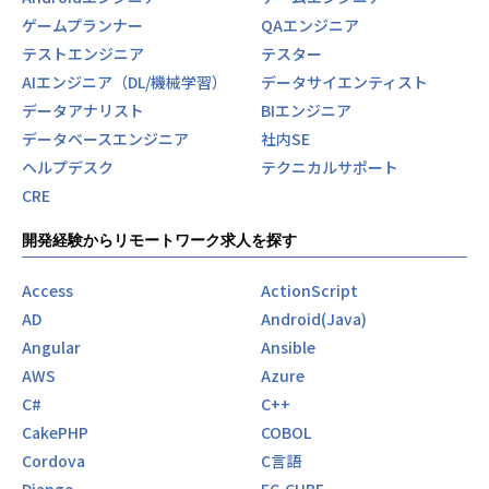
・SREの思想に基づくアプリケーション開発支援 （主に、Py
ゲームプランナー
QAエンジニア
thon, JavaScript,TypeScript, Go etc..）
・SREに関わる社内R&D活動
テストエンジニア
テスター
・SREとしての技術広報活動（登壇, TechBlogの執筆）
AIエンジニア（DL/機械学習）
データサイエンティスト
データアナリスト
BIエンジニア
【業務の変更の範囲】
データベースエンジニア
社内SE
会社の定める業務
ヘルプデスク
テクニカルサポート
CRE
開発経験からリモートワーク求人を探す
Access
ActionScript
AD
Android(Java)
Angular
Ansible
AWS
Azure
C#
C++
CakePHP
COBOL
Cordova
C言語