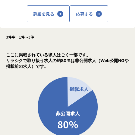
◆セキュリティ事業
今年度は更に大手並みのマーケティング予算
複雑化するサイバー攻撃に対して事業者が抱えるセキュリテ
を上乗せし、自社プロダクトを拡販するフェ
詳細を見る
応募する
ィリスクを無くすために、簡単操作で高性能なセキュリティ
ーズに入っております。
チェックが実現できるプラットフォームです。
私たちのミッションに共感し、上場を目指し
てくださる仲間を募集中です。
「ワンクリックでできる脆弱性診断SaaS 「Securify」 ht
3件中 1件～3件
tps://www.securify.jp/」
◆フリーランスエンジニア人材紹介事業
ここに掲載されている求人はごく一部です。
「いいエンジニア」をあなたのチームに、をテーマとしたIT
リラシクで取り扱う求人の約80％は非公開求人（Web公開NGや
フリーランスエンジニアの人材紹介エージェントです。
掲載前の求人）です。
テックカンパニーであるスリーシェイクが エンジニア目線で
案件や人材を分析することでミスマッチを防ぎ、双方にとっ
て最適なマッチングとなるよう支援しています。
「フリーランスエンジニア人材紹介サービス「Relance」
https://relance.jp/」
スリーシェイクをより詳しく知りたい方はこちら
▽▼▽スリーシェイク採用情報ページ▽▼▽
https://jobs-3-shake.com/