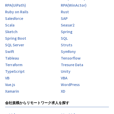
RPA(UiPath)
RPA(WinActor)
Ruby on Rails
Rust
Salesforce
SAP
Scala
Seasar2
Sketch
Spring
Spring Boot
SQL
SQL Server
Struts
Swift
Symfony
Tableau
Tensorflow
Terraform
Tresure Data
TypeScript
Unity
VB
VBA
Vue.js
WordPress
Xamarin
XD
会社規模からリモートワーク求人を探す