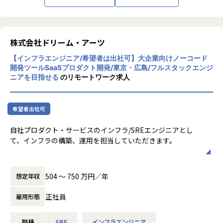
無
【★社風/文化】
ドリーム・アーツは「協創」を重視し、社員
同士が協力し合う文化を持っています。フラ
ットな組織構造で、意見交換が活発に行わ
株式会社ドリーム・アーツ
れ、自由な発想が奨励されています。社員一
【インフラエンジニア/希望者は出社可】大企業向けノーコード
人ひとりがプロフェッショナルとして成長で
開発ツールSaaSプロダクト開発/東京・広島/フルスタックエンジ
きる環境が整っています
ニアを目指せる
のリモートワーク求人
【★働き方/リモートワーク】
ドリーム・アーツでは、リモートワークとオ
フィス勤務を組み合わせたハイブリッドワー
希望者出社可
クが主流です。社員の約95%がリモートで働
いており、必要に応じてオフィスに出社する
自社プロダクト・サービスのインフラ/SREエンジニアとし
柔軟な働き方が可能です。リモートワーク手
て、インフラの構築、運用を担当していただきます。
当や環境整備手当も支給され、快適な働き方
をサポートしています
主な業務
・新規機能サービスにおける要件定義や設計
504 〜 750 万円／年
想定年収
・自社プロダクト・サービスのインフラ管理、運用保守
・サーバコストを抑えるため施策の企画、運用
正社員
雇用形態
・サービス・システムの監視やチューニング等の運用
・その他、インフラ業務の効率化や改善
職種
SRE
インフラエンジニア