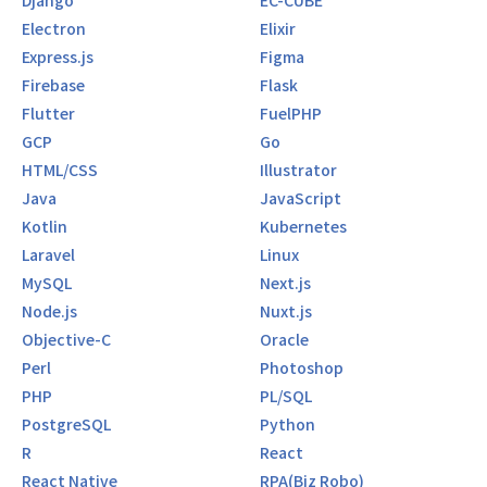
Django
EC-CUBE
Electron
Elixir
Express.js
Figma
Firebase
Flask
Flutter
FuelPHP
GCP
Go
HTML/CSS
Illustrator
Java
JavaScript
Kotlin
Kubernetes
Laravel
Linux
MySQL
Next.js
Node.js
Nuxt.js
Objective-C
Oracle
Perl
Photoshop
PHP
PL/SQL
PostgreSQL
Python
R
React
React Native
RPA(Biz Robo)