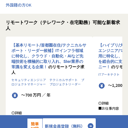
外国籍の方OK
リモートワーク（テレワーク・在宅勤務）可能な新着求
人
【基本リモート/首都圏在住/テクニカルサ
【ハイブリ/大
ポート・リーダー候補】ITインフラ領域
エンジニア/マ
に特化し、クラウド・自動化・AIなど先
用に特化し、10
端技術を積極的に取り入れ、SIer業界の
を総合的に支援
常識を変える企業！
のリモートワーク求
ニー！
のリモー
人
ITアーキテクト
プ
セキュリティエンジニア
テクニカルサポート
プ
ロジェクトマネージャー
プロジェクトリーダー
～1,200 
～700 万円 ／ 年
◎詳細
■お仕事内容
◎詳細
■業務内容
●クライアントの
0-WANでは、ゼロトラストの考え方を用いた新
簡単
データを蓄積・加
新規会員登録（無料）