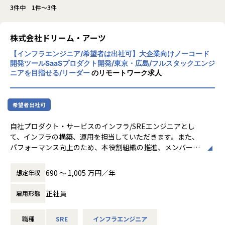
3件中 1件～3件
株式会社ドリーム・アーツ
【インフラエンジニア/希望者は出社可】大企業向けノーコード
開発ツールSaaSプロダクト開発/東京・広島/フルスタックエンジ
ニアを目指せる/リーダー
のリモートワーク求人
希望者出社可
自社プロダクト・サービスのインフラ/SREエンジニアとし
て、インフラの構築、運用を担当していただきます。また、
パフォーマンス向上のため、本役割組織の推進、メンバーの
目標管理、指導・育成等のチームマネジメント業務をお任せ
します。
690 〜 1,005 万円／年
想定年収
主な業務
正社員
雇用形態
・新規機能サービスにおける要件定義や設計
・自社プロダクト・サービスのインフラ管理、運用保守
職種
SRE
インフラエンジニア
・サーバコストを抑えるため施策の企画、運用