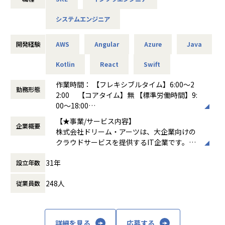
エンタープライズで求められる高い堅牢性、長期にわたるサ
システムエンジニア
ポート期間と、やりたいことをすばやく実現するための高い
生産性を両立すべく常にチャレンジし続けています。
開発経験
AWS
Angular
Azure
Java
募集背景
弊社は「協創する喜びにあふれる人と組織と社会の発展に貢
Kotlin
React
Swift
献する」 をコーポレート・ミッションに、「情報共有」と
作業時間： 【フレキシブルタイム】6:00～2
「対話」を重視した独創的かつ高品質なソリューションとサ
勤務形態
2:00 【コアタイム】無 【標準労働時間】9:
ービスを提供しています。DXを求められる大企業はIT人材不
00～18:00
足を大きな課題として抱えています。私たちはIT人材の不足
働き方：
フルフレックス制
をビジネス系人材の活用によって補うことで、大企業の業務
【★事業/サービス内容】
企業概要
時間外労働の有無： 有（月平均20時間）
のデジタル化推進を支援しています。弊社は、上場を果たし
株式会社ドリーム・アーツは、大企業向けの
休憩時間： 60分
たこともあり、さらなる成長を目指していく拡大フェーズに
クラウドサービスを提供するIT企業です。主
ありますので、SaaS企業のエンジニアとしてご活躍いただけ
なプロダクトには、業務デジタル化クラウド
る方を探しています。
31年
設立年数
「SmartDB®」、多店舗ビジネスを支援する
「Shopらん®」、大企業の働き方を変える「I
【業務の変更の範囲】
248人
従業員数
nsuiteX®」があります。これらのサービス
無
は、文書管理、ワークフロー、Webデータベ
ースなどを通じて企業の業務効率化を支援
し、デジタルトランスフォーメーション（D
詳細を見る
応募する