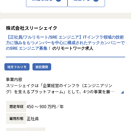
X）を推進します
【★社風/文化】
ドリーム・アーツは「協創」を重視し、社員
同士が協力し合う文化を持っています。フラ
ットな組織構造で、意見交換が活発に行わ
株式会社スリーシェイク
れ、自由な発想が奨励されています。社員一
【正社員/フルリモート/SRE エンジニア】ITインフラ領域の技術
人ひとりがプロフェッショナルとして成長で
⼒に強みをもつメンバーを中⼼に構成されたテックカンパニーで
きる環境が整っています
のSRE エンジニア募集！
のリモートワーク求人
【★働き方/リモートワーク】
ドリーム・アーツでは、リモートワークとオ
フィス勤務を組み合わせたハイブリッドワー
地方フルリモ
受託開発
クが主流です。社員の約95%がリモートで働
いており、必要に応じてオフィスに出社する
事業内容
柔軟な働き方が可能です。リモートワーク手
スリーシェイクは「企業経営のインフラ（エンジニアリン
当や環境整備手当も支給され、快適な働き方
グ）を支えるプラットフォーム」として、4つの事業を展開
をサポートしています
しています。
450 〜 900 万円／年
想定年収
◆SRE技術支援サービス事業
弊社の主力事業であり、SRE(Site Reliability Engineering)
正社員
雇用形態
の導入・実践に向けた日本初の伴走型コンサルティングサー
ビス。