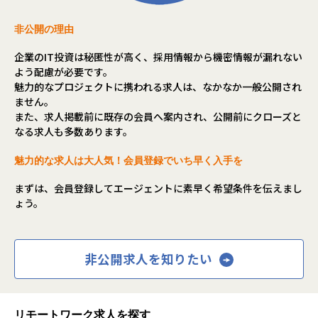
募集背景
非公開の理由
技術力の高さ、サービスのユニークさに評価をいただき、ご
企業のIT投資は秘匿性が高く、採用情報から機密情報が漏れない
紹介や新規企業の導入案件を多数いただいております。さら
よう配慮が必要です。
なる事業拡大のため、メンバーを募集することになりまし
魅力的なプロジェクトに携われる求人は、なかなか一般公開され
た。
ません。
また、求人掲載前に既存の会員へ案内され、公開前にクローズと
仕事内容
なる求人も多数あります。
◎戦略策定や意思決定にも携わる、お客様と一体化したイン
フラサービス。
魅力的な求人は大人気！会員登録でいち早く入手を
◎人材育成も網羅してきたサービスだからこそ、スキルアッ
プに最適！
まずは、会員登録してエージェントに素早く希望条件を伝えまし
◎業績は3期連続150%以上成長の急拡大！最先端のインフラ
ょう。
案件が続々。
AWS, Google Cloud, Kubernetes, Observability, DBRE, ML
Opsなどの最新技術の知見を集約。文化も含めた「インフ
非公開求人を知りたい
ラ」を整備し、企業のSRE内製化をゴールとして活動しま
す。
SREエンジニアの期待値
リモートワーク求人を探す