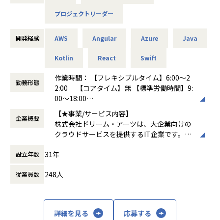
・サービス・システムの監視やチューニング等の運用
プロジェクトリーダー
・その他、インフラ業務の効率化や改善
・チームメンバーの指導、育成、フォロー
開発経験
AWS
Angular
Azure
Java
エンタープライズで求められる高い堅牢性、長期にわたるサ
ポート期間と、やりたいことをすばやく実現するための高い
Kotlin
React
Swift
生産性を両立すべく常にチャレンジし続けています。
作業時間： 【フレキシブルタイム】6:00～2
勤務形態
2:00 【コアタイム】無 【標準労働時間】9:
募集背景
00～18:00
弊社は「協創する喜びにあふれる人と組織と社会の発展に貢
働き方：
フルフレックス制
献する」 をコーポレート・ミッションに、「情報共有」と
【★事業/サービス内容】
企業概要
時間外労働の有無： 有（月平均20時間）
「対話」を重視した独創的かつ高品質なソリューションとサ
株式会社ドリーム・アーツは、大企業向けの
休憩時間： 60分
ービスを提供しています。DXを求められる大企業はIT人材不
クラウドサービスを提供するIT企業です。主
足を大きな課題として抱えています。私たちはIT人材の不足
なプロダクトには、業務デジタル化クラウド
をビジネス系人材の活用によって補うことで、大企業の業務
31年
設立年数
「SmartDB®」、多店舗ビジネスを支援する
のデジタル化推進を支援しています。弊社は、上場を果たし
「Shopらん®」、大企業の働き方を変える「I
たこともあり、さらなる成長を目指していく拡大フェーズに
248人
従業員数
nsuiteX®」があります。これらのサービス
ありますので、SaaS企業のエンジニアとしてご活躍いただけ
は、文書管理、ワークフロー、Webデータベ
る方を探しています。
ースなどを通じて企業の業務効率化を支援
し、デジタルトランスフォーメーション（D
【業務の変更の範囲】
詳細を見る
応募する
X）を推進します