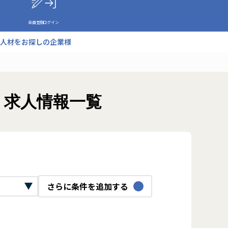
会員登録
ログイン
人材をお探しの企業様
・求人情報一覧
さらに条件を追加する