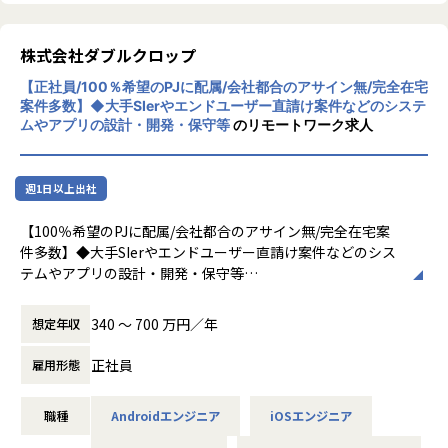
アチェンジがしたいなど…。
実際に、当社にプログラマとして入社後、キャリアパスを形
株式会社ダブルクロップ
成し20代のうちからPLやPM等を勤めている社員や、
ITコンサルタントになられた方もいます。PL/PM業務ももち
【正社員/100％希望のPJに配属/会社都合のアサイン無/完全在宅
ろんございます！
案件多数】◆大手SIerやエンドユーザー直請け案件などのシステ
ムやアプリの設計・開発・保守等
のリモートワーク求人
最後に…
◎出向型の働き方に対してご不安をお持ちの方もご安心くだ
さい。◎
週1日以上出社
弊社では「エンジニアファースト」の元、勤務地・案件内
容・働き方（リモート可否）など、すべてご希望を丁寧に伺
【100％希望のPJに配属/会社都合のアサイン無/完全在宅案
い、
件多数】◆大手SIerやエンドユーザー直請け案件などのシス
しっかり相談したうえで配属先を決定しております。一方的
テムやアプリの設計・開発・保守等
なご案内はいたしませんので、ご自身に合った環境でご活躍
具体的には
いただけます。
《会社都合のアサインなし》
340 〜 700 万円／年
想定年収
案件はあなたの希望を聞いてからご紹介。
技術や条件などを教えてください☆
正社員
雇用形態
■「社会人学校」を掲げ社内研修の充実さ
・PL／PM研修
▼実際に希望が叶っている例▼
・トレンド研修
職種
Androidエンジニア
iOSエンジニア
新卒3年目で設計業務に携わっている方や
・課題別テクニカル研修
前職はPGでしたが、入社後設計業務へのアサインも多数あり