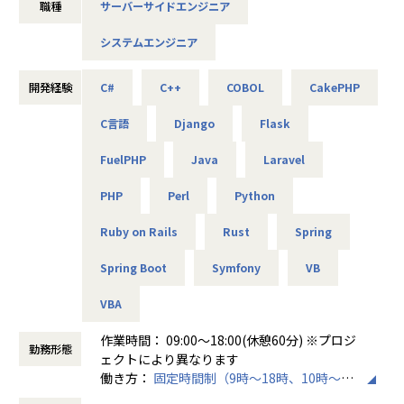
職種
サーバーサイドエンジニア
・ゲーム開発／Unity、Java、C#
・Webアプリ開発／PHP、Java、Python
システムエンジニア
・スマホアプリ開発／TypeScript、HTML、CSS、SQ
L、Kotlin
・シュミレーションシステム開発／Unity、 C#,、VB.
開発経験
C#
C++
COBOL
CakePHP
NET
・大手自動車向け車載器･ソフト開発／C、C++、Linu
C言語
Django
Flask
x、VisualStudio
FuelPHP
Java
Laravel
※営業担当はエンジニア単価を上げることを目標と置いてい
PHP
Perl
Python
るため、
意欲があれば積極的に上位工程にチャレンジすることを、会
Ruby on Rails
Rust
Spring
社を上げて応援しています！
Spring Boot
Symfony
VB
◎組織構成
VBA
約1,600名のエンジニアが在籍、岡山オフィス所属エンジニ
ア社員は約80名（2026年8月時点）
作業時間： 09:00～18:00(休憩60分) ※プロジ
勤務形態
受託開発チームも約10名で構成しており、20代の若手～50代
ェクトにより異なります
のベテランまで幅広い年齢層の方が様々な分野や業種で活躍
働き方：
固定時間制（9時～18時、10時～19
しています
時など）