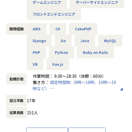
・e-Learning
ゲームエンジニア
サーバーサイドエンジニア
ます！
・定期開催する勉強会
弊社では上流工程にチャレンジしたいという想いを叶えられ
フロントエンドエンジニア
└ベテランエンジニアが講師となり、様々な勉強会を実施。
るかも！
《安心環境》豊富な案件＆選択権はエンジニアにあり
【業務の変更の範囲】
□大手オークションサイトの新規開発、運用保守開発
開発経験
AWS
C#
CakePHP
会社の規定に準ずる
□有名ニュースサイトアプリの開発
Django
Go
Java
MySQL
□有名ゲームのサーバーサイド開発
□スマホ決済管理プラットフォーム開発
PHP
Python
Ruby on Rails
□業務用暗号資産ウォレットや取引システムの新規開発、運
用保守開発
VB
Vue.js
□美容サロン予約サイトのBtoB、BtoC両面での開発
入社後の流れ
作業時間： 9:30～18:30（休憩：60分）
▼step1
勤務形態
働き方：
固定時間制（9時～18時、10時～19
あなたの希望をお聞かせください！
時など）
「上流工程に携わりたい」
時間外労働の有無： 有（月平均10時間）
「ゲーム系の案件にアサインされたい」「特定の言語のスキ
17年
設立年数
休憩時間： 60分
ルをつけたい」「テレワークがしたい」
151人
従業員数
▼step2
営業メンバーが、
限りなく理想に近い案件をご提案します。