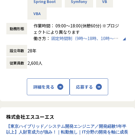
Spring Boot
Symfony
VB
・Cさんの場合：サーバーの運用監視業務の経験あり
・機械学習・RPA開発（業務自動化）／Python
→AWSなどクラウドインフラを利用する案件へアサイン！
・MATLAB・IoT製品開発／C言語
VBA
・建設現場の効率化に向けたAI研究開発／画像認識やデータ
【業務の変更の範囲】
分析
作業時間： 09:00～18:00(休憩60分) ※プロジ
会社の定める業務
勤務形態
ェクトにより異なります
※「現場の雰囲気に馴染めないため変更したい」「新しい分
働き方：
固定時間制（9時～18時、10時～19
野に挑戦したい」といった要望があれば、その場で新しい案
時など）
件を検討します！
28年
設立年数
時間外労働の有無： 有（月平均10時間）
休憩時間： 60分
2,600人
従業員数
■当社の特徴
◎AI・AR・VR等最先端領域が得意
◎自社開発・受託開発拡大中！異動、キャリアチェンジ実績
有！
詳細を見る
応募する
◎有給取得率80％以上・残業平均月11h・副業OK
▼エンジニアの皆様のフォローが充実しています
エンジニア専属のアドバイザーを配置しており、上長以外の
株式会社エスユーエス
第三者と相談の上、キャリ
アアップに向けた計画立案を行うことができます。
【東京ハイブリッド／システム開発エンジニア／開発経験1年半
以上】人財育成力が強み！｜転勤無し｜IT分野の開発を軸に成長