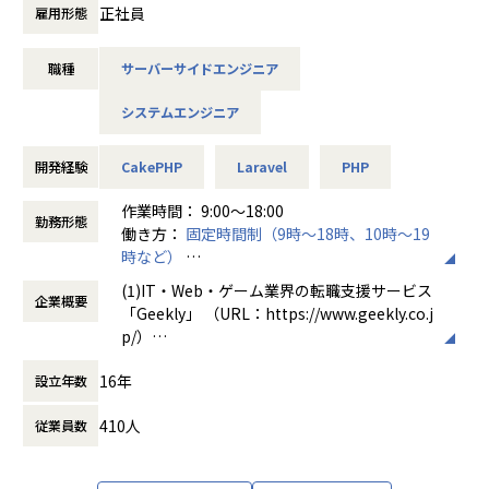
今後はより主体的且つ能動的に抱えている技術的負債の解消
正社員
雇用形態
【業務の変更の範囲】
やより良いアーキテクチャの設計を行っていきたいと考えて
会社の定める範囲
おり、正社員募集を行っています。
職種
サーバーサイドエンジニア
■業務内容
システムエンジニア
・各種施策の遂行を技術視点をふまえて汎用性／メンテナン
ス性を鑑みたシステムの実装
・システムの抱える技術的負債を洗い出し解決していく
開発経験
CakePHP
Laravel
PHP
・最適化を含めてパフォーマンス向上を行っていく
・各職種と連携してフルスタックエンジニアとしての最適解
作業時間： 9:00～18:00
勤務形態
の提案を行う
働き方：
固定時間制（9時～18時、10時～19
時など）
■業務の魅力：
時間外労働の有無： 有（月平均10時間～30
(1)IT・Web・ゲーム業界の転職支援サービス
・レガシーなアーキテクチャや開発手法からGo言語やTypes
企業概要
時間）
「Geekly」 （URL：https://www.geekly.co.j
cript等のモダンなアーキテクチャと開発手法へ転換する大き
休憩時間： 60分
p/）
な過渡期であり、裁量高く様々な技術的な意思決定に関わり
IT・Web・ゲーム業界特化の人材紹介サービ
ながらプロダクトと組織の成長に関わっていくことができま
16年
設立年数
ス。
す。
ITに特化することで、集客・仕組み化・マッ
・既存のWebサービスだけでなく、新サービス立ち上げの際
410人
従業員数
チングに ストロングポイントをつくり、質の
には、その開発にも携われることができます。
高いサービスを提供しています。
■キャリアパス：