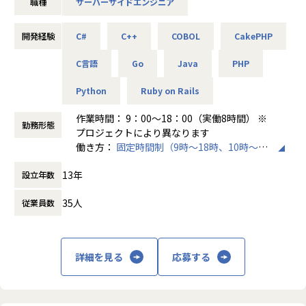
職種
サーバーサイドエンジニア
外資系企業のクライアントも多いため、メリハリのある働き
方をしながら
開発経験
C#
C++
COBOL
CakePHP
まだ国内の競合が進出していない領域の案件も開拓しており
ます！
C言語
Go
Java
PHP
【働く環境】
Python
Ruby on Rails
・社員の1か月あたり平均残業時間10h以下
作業時間： 9：00～18：00（実働8時間） ※
・社員の9割がリモートワーク
勤務形態
プロジェクトにより異なります
・ご自身の目指すキャリアの実現(しっかり面談していま
働き方：
固定時間制（9時～18時、10時～19
す！)
時など）
13年
設立年数
時間外労働の有無： 有（月平均0時間～10時
技術派遣(SES)と聞くと一般的に「客先常駐／下流肯定やブ
間）
ラックな環境／勝手にアサイン」等といったイメージが湧き
35人
従業員数
休憩時間： 60分
やすいと思いますが、それらを払拭した働き方を実現してい
るのが当社の特徴です。
（この辺は、エンジニアや営業の責任者がかかなり力を入れ
て取り組んでいます）
詳細を見る
応募する
＜案件例＞
・世界的大規模ネットワークシステム運用
・各種Webシステム開発