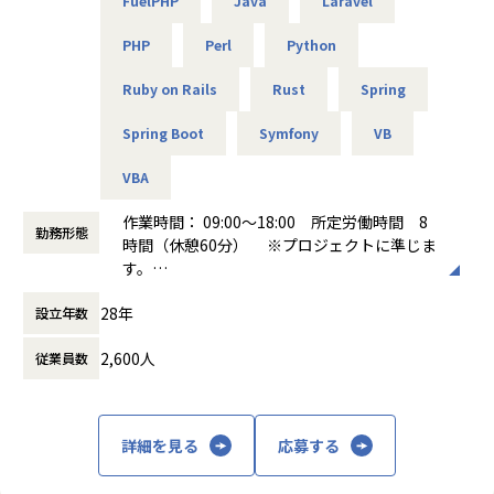
・シュミレーションシステム開発／Unity、C#、VB.NET
FuelPHP
Java
Laravel
ン！
＊プロジェクト先は基本的には当社のチーム体制（3名～15
・Cさんの場合：サーバーの運用監視業務の経験あり
PHP
Perl
Python
名）がある環境です。
→AWSなどクラウドインフラを利用する案件へアサイン！
Ruby on Rails
Rust
Spring
【業務の変更の範囲】
■得られる経験・キャリアパス
Spring Boot
Symfony
VB
会社の定める業務
▼得られる経験
幅広い分野の案件に対応しているエスユーエスだからこそ、
VBA
多様なスキルを身につけたい方や、
新しいことに積極的にチャレンジしたい方にぴったりの会社
作業時間： 09:00～18:00 所定労働時間 8
です。
勤務形態
時間（休憩60分） ※プロジェクトに準じま
また、「エンジニアファースト」の理念のもと、無理な配属
す。
は行わず、最終的な案件の選択はエンジニアご本人にお任せ
働き方：
固定時間制（9時～18時、10時～19
しています。
28年
設立年数
時など）
常に安心して働ける環境づくりに努めており、名古屋拠点は
時間外労働の有無： 有（月平均10時間）
拠点長をはじめ営業・事務スタッフも含め、アットホームで
2,600人
従業員数
休憩時間： 60分
温かみのある雰囲気の職場です。
▼キャリアパス
一人一人の希望をお伺いし、それに沿ったキャリアパスを形
詳細を見る
応募する
成いたします。
※リーダーになりたい、スペシャリストになりたい、キャリ