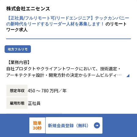
・英語を活用したICTプロジェクト推進管理
株式会社エニセンス
など
【正社員/フルリモート可/リードエンジニア】テックカンパニー
の新時代をリードするリーダー人材を募集します！
のリモート
下記、当社について理解が深まるように社員についてご紹介
ワーク求人
します！
【弊社社員について】
地方フルリモ
・paiza経由の中途入社エンジニア①
「技術研鑽のために働き方を改善したい！」
【業務内容】
前職では開発もインフラもフルスタックに活躍。
自社プロダクトやクライアントワークにおいて、技術選定・
毎日の出社や残業、周囲の社員のモチベーションに違和感を
アーキテクチャ設計・開発方針の決定からチームビルディン
感じ、転職。
グ、品質・コスト・スケジュール管理（QCD）まで、テック
現在は労働環境を見直した働き方の実現により、
リードとして横断的にプロジェクトをリードしていただきま
学習時間を捻出し「AWS ソリューションアーキテクト / プロ
450 〜 780 万円／年
想定年収
す。
フェッショナル」を取得。
現場ではインフラ領域を中心に活躍しています。
正社員
雇用形態
単にコードを書く・設計するだけでなく、課題の抽出〜技術
的解決策の提案〜実装に至るまで、企画段階から積極的に関
・中途入社エンジニア②
職種
テックリード
与していただきます。プロダクトオーナーやクライアントと
「希望する案件に関わりたい！」
簡単
新規会員登録（無料）
共に、より良いサービスとは何かを議論しながら、サービス
30秒
前職では上流工程経験者であるにも関わらず会社都合で運用
価値の最大化に向けて推進していくポジションです。
開発経験
CakePHP
Laravel
PHP
保守の案件にアサイン。