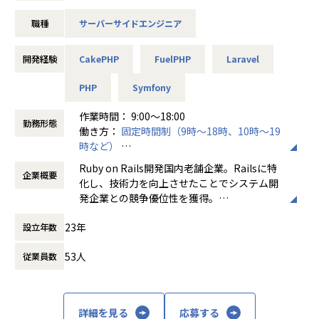
2本柱で、顧客企業の経営の効率化や、サービスの高品質化
職種
サーバーサイドエンジニア
に向けた開発・運用実績多数あり。Rails開発に特化している
企業は日本国内でも数えるほどしかなく、安定して開発案件
を受注することが出来ています。
開発経験
CakePHP
FuelPHP
Laravel
【開発事例】
PHP
Symfony
駐車場管理システム
建築業向けシステム
作業時間： 9:00〜18:00
勤務形態
営業支援システム
働き方：
固定時間制（9時～18時、10時～19
携帯動画配信・共有サイトなど
時など）
他業界にまたがる開発実績あり！
時間外労働の有無： 有（月平均0時間～15時
Ruby on Rails開発国内老舗企業。Railsに特
企業概要
間）
化し、技術力を向上させたことでシステム開
【ラグザイアとは…】
休憩時間： 60分
発企業との競争優位性を獲得。
当社はRails開発に特化しており、日本国内でも数えるほどし
かなく、安定して開発案件を受注することができます。ま
23年
設立年数
まずは町田・相模原地域でのRails開発会社N
た、高い技術スキルを買われ、2019年にビーインググループ
o1を目指して、2007年からRuby on Railsに
に仲間入りを果たしました。
53人
従業員数
着手、
今後は、Rails特化の受託開発事業/親会社製品の開発の2つの
また、高い技術スキルを買われ2019年にビー
事業基盤を強化しながら、新規事業も複数計画しており、
インググループに仲間入りを果たしました。
「様々な技術に携わりたい」という方には非常に面白味を感
じられる環境です。
詳細を見る
応募する
当社はRails開発に特化しており、日本国内で