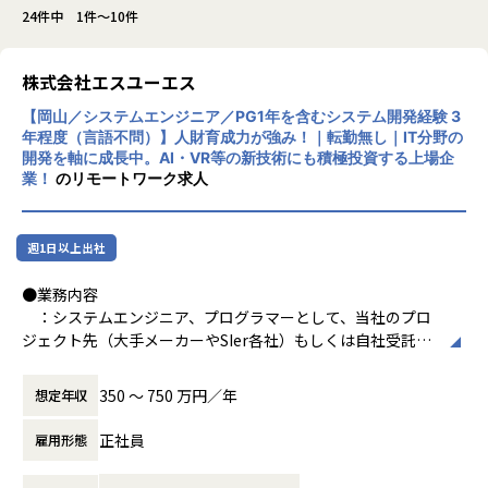
24件中 1件～10件
株式会社エスユーエス
【岡山／システムエンジニア／PG1年を含むシステム開発経験 3
年程度（言語不問）】人財育成力が強み！｜転勤無し｜IT分野の
開発を軸に成長中。AI・VR等の新技術にも積極投資する上場企
業！
のリモートワーク求人
週1日以上出社
●業務内容
：システムエンジニア、プログラマーとして、当社のプロ
ジェクト先（大手メーカーやSIer各社）もしくは自社受託プ
ロジェクトでの開発業務をお任せします
案件は多数ございますので、ご希望とスキルに応じてポ
350 〜 750 万円／年
想定年収
ジションを決定いたします
正社員
雇用形態
【プロジェクト一例】
・基幹システム開発／Java、C#、JavaScript