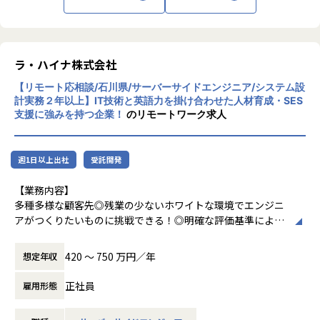
も数えるほどしかなく、安定して開発案件を
Being案件詳細URL：https://www.beingcorp.co.jp/produc
受注することが出来ております。
t/
今後は、Rails特化の受託開発事業/親会社製
品の開発の2つの事業基盤を強化しながら、
ラ・ハイナ株式会社
【業務の変更の範囲】
新規事業も複数計画しており、「様々な技術
無
【リモート応相談/石川県/サーバーサイドエンジニア/システム設
に携わりたい」という方には非常に面白味を
計実務２年以上】IT技術と英語力を掛け合わせた人材育成・SES
感じられる環境です。
支援に強みを持つ企業！
のリモートワーク求人
同じ時間を使うなら、ただやる仕事よりも少
週1日以上出社
受託開発
しでも
自分から世の中を変えていけるような志事を
【業務内容】
しませんか？
多種多様な顧客先◎残業の少ないホワイトな環境でエンジニ
今後の人生をもっと豊かにするために、一緒
アがつくりたいものに挑戦できる！◎明確な評価基準により
に学びながら楽しく成長していける仲間を募
昇給UPを目指せます！
集しています！
開発エンジニアとして、受託・常駐案件の業務をお任せしま
420 〜 750 万円／年
想定年収
す。
あなたのキャリア形成における目的や希望を聞いた上で、
正社員
雇用形態
それを達成できるように一緒にお仕事をしていきたいと考え
ています。