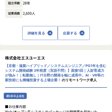
業務やキャリアパスの相談もエンジニア社員が気兼ねなく相
28年
設立年数
時間外労働の有無： 有（月平均10時間）
談できるリレーション体制をしっかり構築しており、エンジ
休憩時間： 60分
ニアサポート部署の担当者も常駐しておりますので、技術的
2,600人
従業員数
な部分を含め何かあればすぐに相談できる環境です
今後も更に受託開発等の開発チーム体制を強化するために仲
間を探しております！
詳細を見る
応募する
■当社の特徴
◎AI・AR・VR等最先端領域が得意
株式会社エスユーエス
◎自社開発・受託開発拡大中！異動、キャリアチェンジ実績
有！
【京都・滋賀ハイブリッド／システムエンジニア／PG1年を含む
◎有給取得率80％以上・残業平均月11h・副業OK
システム開発経験 3年程度（言語不問）】面接1回｜人財育成力
が強み！｜転勤無し｜IT分野の開発を軸に成長中。AI・VR等の
▼エンジニアの皆様のフォローが充実しています
新技術にも積極投資する上場企業！
のリモートワーク求人
エンジニア専属のアドバイザーを配置しており、上長以外の
第三者と相談の上、キャリ
アアップに向けた計画立案を行うことができます。
週1日以上出社
▼評価制度について
■お仕事内容
・成果だけでなく「行動目標」との組み合わせで、仕事に取
Web/オープン系システムやパッケージの開発等を担当いた