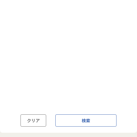
フルフレックス制
裁量労働制
語学・国籍から探す
英語力必須
英語力尚可（英語活用環境あり）
外国籍の方OK
クリア
検索