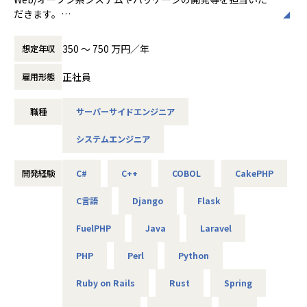
り組む姿勢もフェアに評価しています。
だきます。
・お客様や同僚からの評価・自己評価・上司の評価など多角
要件定義、調査分析などの上流工程のプロジェクトも多く、
的視点から総合的に判断して正当に評価しています。
基本設計・詳細設計、
350 〜 750 万円／年
想定年収
プログラミング等、一貫した業務をお任せします。
▼特徴
正社員
雇用形態
・当社では、定時退社を推奨しており、残業は月10Hほど！
＜具体的な業務イメージ＞
プライベートも充実できる環境です。
・webアプリケーションの開発、運用、保守
職種
サーバーサイドエンジニア
・幅広いプロジェクトをご用意！さまざまな技術に触れなが
・設計～開発を担当
ら、着実にスキルアップできる環境です。
システムエンジニア
・研修制度や経験豊富な先輩エンジニアが多数在籍。技術面
※営業担当はエンジニア単価を上げることを目標と置いてい
で困ったときも、すぐに相談・学べる体制を整えています。
るため、
・エンジニア専任のサポート担当が常駐。技術の悩みからキ
意欲があれば積極的に上位工程にチャレンジすることを、会
開発経験
C#
C++
COBOL
CakePHP
ャリア相談まで、いつでも気軽にご相談いただけます。
社を上げて応援しています！
C言語
Django
Flask
▼下記のようなキャリアアップ・キャリアチェンジや、希望
◆プロジェクト例
の実現実績有！
FuelPHP
Java
Laravel
・ヘルスケア領域・FA領域でのAI研究開発／Python、C++
・Aさんの場合：テスト業務のみ経験あり
・生産管理システム開発／Java、C# ・ゲーム／Webアプリ
PHP
Perl
Python
→ 業務システムの開発、設計の案件へアサイン
開発／Unity、Java、C#
・Bさんの場合：制御組込系エンジニアとしての経験あり
・AI搭載ロボット研究開発／Python、R言語、MATLAB、C+
Ruby on Rails
Rust
Spring
→大手メーカーでSalesforce導入支援をする案件へアサイ
+、PHP
ン！
・金融機関向けシステム開発／Java、C#