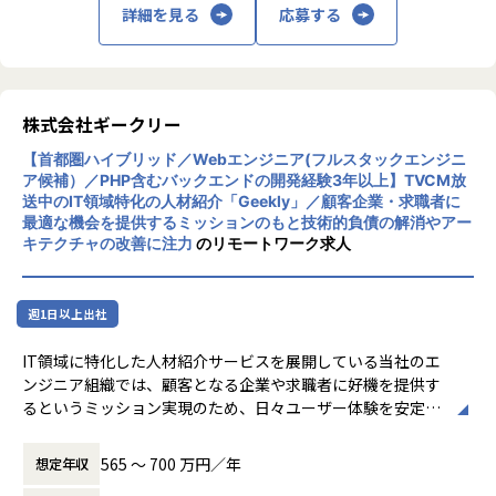
希望に合う案件がなければ営業が探してきます！
詳細を見る
応募する
「スキル」も「働き方」もフォロー体制は万全
◆営業とメンターがダブルでサポート
日々の相談から将来のことまで、
不安なことはなんでも営業に相談してください！
株式会社ギークリー
またマネジメントを務めるエンジニアも
【首都圏ハイブリッド／Webエンジニア(フルスタックエンジニ
あなたをサポートするメンター。
ア候補）／PHP含むバックエンドの開発経験3年以上】TVCM放
送中のIT領域特化の人材紹介「Geekly」／顧客企業・求職者に
技術面も、キャリアや働く環境面のフォローも
最適な機会を提供するミッションのもと技術的負債の解消やアー
どちらも兼ね備えているので、
キテクチャの改善に注力
のリモートワーク求人
安心して長く続けやすい職場です。
将来のキャリアパス
《描ける将来像も多彩》
週1日以上出社
◎プログラマーとしてスペシャリストへ
◎アーキテクトやプランナーとして上流で活躍
IT領域に特化した人材紹介サービスを展開している当社のエ
◎設計から開発・運用と一貫して担当
ンジニア組織では、顧客となる企業や求職者に好機を提供す
などどんなスキル・工程にもチャレンジできます！
るというミッション実現のため、日々ユーザー体験を安定し
またPL・PM、マネジメント系も歓迎。
て届け続けることが大きな役割となっています。
ゆくゆくはフリーランスを目指すのもOK。
565 〜 700 万円／年
想定年収
全てあなたの希望が最優先です！
現状、業務委託ベースでエンジニア組織が動いていますが、