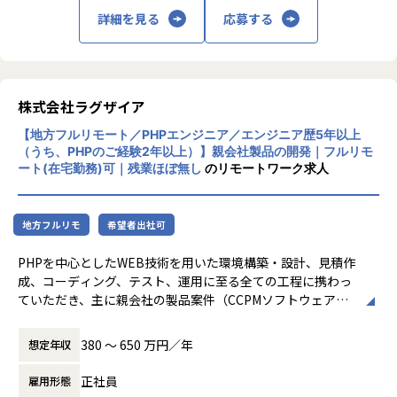
(2)IT業界と転職のイマがわかるオウンドメデ
ご志向性に合わせてコース選択いただけます。（技術を極め
詳細を見る
応募する
ィア「Geekly Media」（URL：https://www.
たい方はスペシャリストコース、ピープルマネジメントのご
geekly.co.jp/column/）
経験を積みたい方はマネジメントコースなど）
GeeklyMediaはIT・Web・ゲーム業界専専の
転職エージェントであるギークリーが運営す
【業務の変更の範囲】
るWebメディアです。
株式会社ラグザイア
会社の規定に準ずる
IT・Web・ゲーム業界に関連する職種やトレ
【地方フルリモート／PHPエンジニア／エンジニア歴5年以上
ンドの情報、 キャリアや転職にまつわる情報
（うち、PHPのご経験2年以上）】親会社製品の開発｜フルリモ
を発信しています。
ート(在宅勤務)可｜残業ほぼ無し
のリモートワーク求人
(3)選考情報や求求情報が分かる口コミサイト
「Geekly Review」（URL：https://www.ge
地方フルリモ
希望者出社可
ekly.co.jp/column/）
IT・Web・ゲーム業界に特化したギークリー
PHPを中心としたWEB技術を用いた環境構築・設計、見積作
が運営する口コミサイトです。
成、コーディング、テスト、運用に至る全ての工程に携わっ
会社評判だけでなく、面接の内容や選考情報
ていただき、主に親会社の製品案件（CCPMソフトウェアな
や評判も見ることができます
ど）の開発を一貫して担当いただきます。
380 〜 650 万円／年
想定年収
【事業内容】
正社員
雇用形態
システムインテグレーション事業、ソフトウェア開発事業の