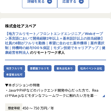
企業活動を支える社会インフラ領域のシステム開発に関わる
詳細を見る
応募する
を構え、国内外のプロジェクトに対応可能な
ことができます。
体制を整えている。少数精鋭ながら急成長を
自分が開発したシステムが、多くの人や企業の業務を支える
遂げており、「自分で考えて行動する」とい
実感を持てるポジションです。
う理念のもと、実行力と専門性を備えたDXパ
ートナーとして企業の変革を支援している。
株式会社アスペア
②運用保守ではなく、開発業務がメイン
今回お任せしたいのは、PHPを用いたWebシステム開発で
【地方フルリモート／フロントエンドエンジニア／Webオープ
す。
ン系言語において開発経験2年以上＋基本設計以上の担当経験】
運用保守は別部隊が担当しているため、開発・改修・機能追
社員の8割がフルリモ勤務｜希望に合わせた案件獲得｜案件選択
加・新規機能開発を中心に経験を積むことができます。
制｜待機時の給与100％保証｜モダン技術でキャリアアップ｜健
康経営有料法人
のリモートワーク求人
④リモート環境で開発に取り組める
リモート勤務が可能なため、場所に縛られず、チームと連携
しながら開発業務に取り組めます。
地方フルリモ
首都圏フルリモ
客先出社あり
社内イベント出社
オンラインでのコミュニケーションやタスク管理を大切にし
希望者出社可
ながら主体的に業務を進めていただきます。
▼本ポジションの特徴
⑤複数の開発プロジェクトに携われる
・JavaやPHPなどのバックエンド開発中心だった方で、Rea
今後は、大手電力会社向けのWebシステムだけでなく、複数
ctやVue.jsなどモダンなフレームワークに触れたい方を募集
の開発系プロジェクトにも関わっていただく予定です。
しています。
一つの案件だけでなく、PHP開発を軸にしながら幅広いWeb
・クライアントと直接契約している案件（間に他の会社を挟
450 〜 750 万円／年
想定年収
システム開発の経験を積むことができます。
まない）も多く、上流工程から携わることが可能です。