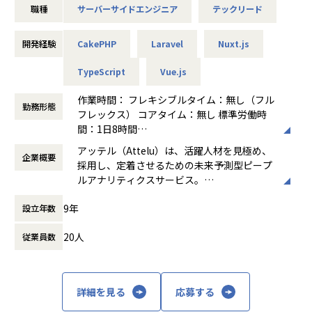
職種
サーバーサイドエンジニア
テックリード
未来予測に最適化された独自の適性診断「アッテル診断」の
提供もしています。
開発経験
CakePHP
Laravel
Nuxt.js
β版リリースから約2年で700社以上に導入され、HRアワード
やHR tech GPなど
TypeScript
Vue.js
数多くの人事関連アワードを受賞するなど、評価をいただい
ています。
作業時間： フレキシブルタイム：無し（フル
勤務形態
フレックス） コアタイム：無し 標準労働時
まだ発展途上の組織のため、今後の中長期的な技術戦略を一
間：1日8時間
緒に考え、
働き方：
フルフレックス制
アッテル（Attelu）は、活躍人材を見極め、
実現していっていただける方を募集しています。
企業概要
時間外労働の有無： 有（月平均10時間～20
採用し、定着させるための未来予測型ピープ
時間）
ルアナリティクスサービス。
＜具体的な業務イメージ＞
休憩時間： 60分
属人的な経験と勘、感覚による人事から脱却
・法人向けサービスの新機能開発/機能改善
9年
設立年数
し、どんな組織でも「定量化→分析→予測→
・法人向けサービスのリアーキテクト
改善」をワンストップで実現することができ
・個人向けサービスの新機能開発/機能改善
20人
従業員数
ます。
・法人向けサービスと個人向けサービスの連携部分の開発
https://attelu.jp/
採用から退職までの HRデータを一元管理・
■仕事の魅力
詳細を見る
応募する
分析できる基盤と、HR に特化した機械学習
▼優秀なエンジニアと一緒に働き、技術力を高められる環境
の予測アルゴリズムを備えています。100 種