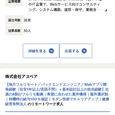
企業概要
時間外労働の有無： 有（月平均0時間～20時
・PHPを用いた開発経験
のIT企業で、Webサービス向けコンサルティ
間）
・チームで円滑にコミュニケーションを取りながら業務を進
2.シニアの人が介護施設を見つけるためのマッチングプラ
ング、システム構築、運用・保守、業務支援
休憩時間： 60分
められる方
ットフォームのリプレイス
などを主事業としています。要件定義から開
▪PHP（Zend Framework）からのリプレイス
36年
設立年数
発、試験、システム移行、AWS を中心とした
【求める人物像】
▪言語/FW：Ruby on Rails、React、TypeScript
クラウドサーバーの設定・運用代行まで幅広
・PHPの開発経験を活かしてWebシステム開発に携わりたい
▪チーム体制：3名 うち1名がチームリーダー
30人
従業員数
く対応し、auコマース＆ライフ、KDDI、楽
方
▪コミュニケーションツール：slack
天、NHKエンタープライズなど多様な企業と
・将来的に、新規プロジェクトの提案や案件化にも関わって
取引実績があります。また、社員の健康と働
いきたい方
3.SNSコミュニケーションプラットフォーム開発
き方を重視し、リモートワークやフレックス
詳細を見る
応募する
・チームで協力しながらリモート環境でも主体的に業務を進
▪主にLINEで企業と顧客のコミュニケーションを促進す
制度など健康経営への積極的な取り組みも特
められる方
るプラットフォーム開発
徴です。
・開発者から提案できるオープン系SEへ成長したい方
▪バックエンドを主に担当
※「健康経営優良法人」に、2019年より連続
・AI時代にも市場価値を高められるエンジニアを目指したい
▪言語/FW：TypeScript、React、Next.js
して認定。
方
▪チーム体制：5名（全体で5つの開発チーム）
株式会社アスペア
▪ドキュメント管理：Notion
【メッセージ】
▪コミュニケーションツール：slack
【地方フルリモート／バックエンドエンジニア／Webアプリ開
AIの活用が進むこれからの時代、エンジニアには「依頼され
発経験（目安1年以上/言語不問）＋基本設計以上の担当経験】社
たものを正確に作る力」だけでなく
員の8割がフルリモ勤務｜希望に合わせた案件獲得｜案件選択制
｜待機時の給与100％保証｜モダン技術でキャリアアップ｜健康
「何を作れば顧客にとって価値があるのか」を考える力がよ
■アスペアの開発について
経営有料法人
のリモートワーク求人
り求められていきます。
自社開発企業のプロパーのエンジニアと同じ役割を任せて頂
当社では、PHP開発を入口に、社会インフラを支えるWebシ
ける案件が多いです。