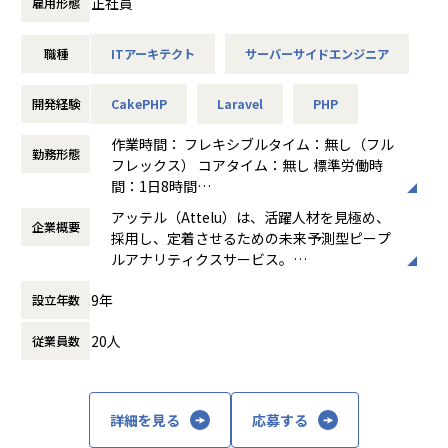
正社員
TypeScript（＋AWSでの設計・構築も担当）
雇用形態
予測アルゴリズムを備えています。100 種類以上の適性検査
データに対応するほか、
03
職種
ITアーキテクト
サーバーサイドエンジニア
未来予測に最適化された独自の適性診断「アッテル診断」の
アクティブユーザーの人数が100万人以上の
提供もしています。
Eコマースの開発
開発経験
CakePHP
Laravel
PHP
Java8系、Vue.js
β版リリースから2300社以上に導入され、HRアワードやHR t
ech GPなど
作業時間： フレキシブルタイム：無し（フル
04
勤務形態
数多くの人事関連アワードを受賞するなど、評価をいただい
フレックス） コアタイム：無し 標準労働時
不動産テックの自社開発企業にて
ています。
間：1日8時間
物件管理をITで効率化する
働き方：
フルフレックス制
アプリの開発
アッテル（Attelu）は、活躍人材を見極め、
まだ発展途上の組織のため、今後の中長期的な技術戦略を一
企業概要
時間外労働の有無： 有（月平均10時間～20
TypeScript、Vue.js、PHP（Laravel）
採用し、定着させるための未来予測型ピープ
緒に考え、
時間）
ルアナリティクスサービス。
実現していっていただける方を募集しています。
休憩時間： 60分
05
属人的な経験と勘、感覚による人事から脱却
介護施設を探すシニアの方向けの
9年
設立年数
し、どんな組織でも「定量化→分析→予測→
＜具体的な業務イメージ＞
マッチングプラットフォームの
改善」をワンストップで実現することができ
・法人向けサービスの新機能開発/機能改善
開発
20人
従業員数
ます。
・法人向けサービスのリアーキテクト
Ruby on Rails・Vue.js・TypeScript
https://attelu.jp/
・個人向けサービスの新機能開発/機能改善
（＋AWSを利用した設計・構築も担当）
・法人向けサービスと個人向けサービスの連携部分の開発
採用から退職までの HRデータを一元管理・
詳細を見る
応募する
【業務の変更の範囲】
分析できる基盤と、HR に特化した機械学習
当社の指定する業務
の予測アルゴリズムを備えています。100 種