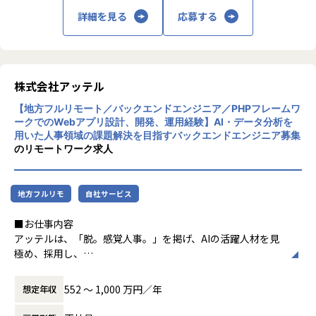
き方を重視し、リモートワークやフレックス
【案件事例】
詳細を見る
応募する
制度など健康経営への積極的な取り組みも特
・弊社のエンジニアが、エンド企業の5名のエンジニアをま
徴です。
とめるテックリードを参画
※「健康経営優良法人」に、2019年より連続
・ユーザー数100万人以上のEコマース開発にて、DevOpsの
して認定。
導入支援や本番環境への移行を担当
・プロダクトの立ち上げフェーズ（0→1）にて技術選定より
株式会社アッテル
担当
【地方フルリモート／バックエンドエンジニア／PHPフレームワ
※これらの経験が積めるため、アスペアからの転職者は事業
ークでのWebアプリ設計、開発、運用経験】AI・データ分析を
会社への転職がほとんどです。
用いた人事領域の課題解決を目指すバックエンドエンジニア募集
のリモートワーク求人
■その他 開発実績
01
地方フルリモ
自社サービス
こどもを見守るためのbotの開発
PHP（Laravel）から
■お仕事内容
Go・Pythonへのリプレイス
アッテルは、「脱。感覚人事。」を掲げ、AIの活躍人材を見
極め、採用し、
02
定着させるための未来予測型ピープルアナリティクスサービ
高級リゾートの宿泊予約を行う
スを提供しています。
ための予約システムの開発
552 〜 1,000 万円／年
想定年収
採用から退職までの HRデータを一元管理・分析できる基盤
Java（SpringBoot、Java17）、Vue.js、
と、HR に特化した機械学習の