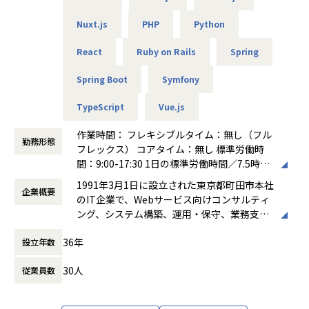
・toBなど業務系のシステム開発が多かったエンジニアが、t
Nuxt.js
PHP
Python
oC向けのWebサービス開発にキャリアチェンジ
・PHP経験が長かったエンジニアが未経験のGoの現場に挑戦
React
Ruby on Rails
Spring
・フロントエンド経験がメインのエンジニアがバックエンド
領域のPjに参画
Spring Boot
Symfony
※キャリアチェンジを積極的に支援！
TypeScript
Vue.js
JavaからGo、PHPからフロントへの挑戦など、未経験の言
語や領域への転向を歓迎。希望の案件を自身で選べるため、
作業時間： フレキシブルタイム：無し（フル
勤務形態
理想の将来像に合わせたスキル獲得が可能です。また、標準
フレックス） コアタイム：無し 標準労働時
労働時間7.5時間でみなし残業もありません。全額支給される
間：9:00-17:30 1日の標準労働時間／7.5時間
残業代など、透明性の高い環境にてスキルアップと私生活の
働き方：
フルフレックス制
1991年3月1日に設立された東京都町田市本社
両立を高いレベルで叶えることができます。技術を磨き続け
企業概要
時間外労働の有無： 有（月平均0時間～20時
のIT企業で、Webサービス向けコンサルティ
たい方に最適です。
間）
ング、システム構築、運用・保守、業務支援
休憩時間： 60分
などを主事業としています。要件定義から開
36年
設立年数
発、試験、システム移行、AWS を中心とした
クラウドサーバーの設定・運用代行まで幅広
■アスペアの開発について
30人
従業員数
く対応し、auコマース＆ライフ、KDDI、楽
自社開発企業のプロパーのエンジニアと同じ役割を任せて頂
天、NHKエンタープライズなど多様な企業と
ける案件が多いです。
取引実績があります。また、社員の健康と働