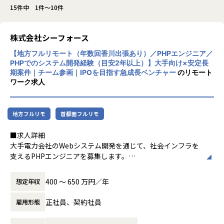
15件中 1件～10件
株式会社シーフォース
【地方フルリモート（年数回香川出張あり）／PHPエンジニア／
PHPでのシステム開発経験（目安2年以上）】大手向け×安定長
期案件｜チーム参画｜IPOを目指す急成長ベンチャー
のリモート
ワーク求人
地方フルリモ
首都圏フルリモ
■求人詳細
大手電力会社のWebシステム開発を通じて、社会インフラを
支えるPHPエンジニアを募集します。
本ポジションは、運用保守ではなく開発業務をメインにお任
せするポジションです。
400 〜 650 万円／年
想定年収
【募集背景】
正社員、契約社員
雇用形態
当社では現在、大手電力会社向けWebシステム開発プロジェ
クトに参画しています。