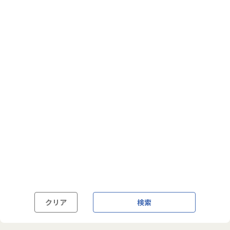
フルフレックス制
裁量労働制
語学・国籍から探す
英語力必須
英語力尚可（英語活用環境あり）
外国籍の方OK
クリア
検索