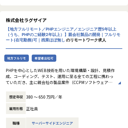
アッテルの開発チームは少数精鋭のプロフェッショナルチー
類以上の適性検査データに対応するほか、未
ムです。CTO経験のあるエンジニアや
来予測に最適化された独自の適性診断「アッ
売上数十億円のソーシャルゲームのインフラ担当、EdTech
テル診断」の提供もしています。
株式会社ラグザイア
ベンチャーのEMとしてマネジメント経験のある
β版リリースから約2年半で800社以上に導入
エンジニアが在籍。技術力の向上はもちろん、一緒に組織づ
【地方フルリモート／PHPエンジニア／エンジニア歴5年以上
され、HRアワードやHR tech GPなど数多く
くりから参画できるフェーズです。
（うち、PHPのご経験2年以上）】親会社製品の開発｜フルリモ
の人事関連アワードを受賞するなど、評価を
ート(在宅勤務)可｜残業ほぼ無し
のリモートワーク求人
いただいています。
▼働き方の自由度が高い環境
現在、フルリモートでの勤務体制で、今後月1~2回の出社を
会社や組織についての詳細は、会社紹介資料
想定しています。
地方フルリモ
希望者出社可
をご覧ください。
フルフレックス可で、働く時間も自由度が高く、副業も認め
【会社紹介資料】
られています。
PHPを中心としたWEB技術を用いた環境構築・設計、見積作
https://speakerdeck.com/attelu/culture-de
成、コーディング、テスト、運用に至る全ての工程に携わっ
ck
ていただき、主に親会社の製品案件（CCPMソフトウェアな
■会社紹介資料
ど）の開発を一貫して担当いただきます。
https://speakerdeck.com/attelu/culture-deck
380 〜 650 万円／年
想定年収
【業務の変更の範囲】
【事業内容】
正社員
雇用形態
会社の規定に準ずる
システムインテグレーション事業、ソフトウェア開発事業の
2本柱で、顧客企業の経営の効率化や、サービスの高品質化
職種
サーバーサイドエンジニア
に向けた開発・運用実績多数あり。Rails開発に特化している