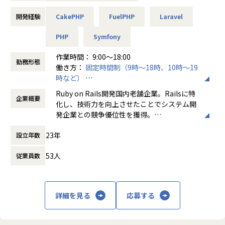
企業は日本国内でも数えるほどしかなく、安定して開発案件
を受注することが出来ています。
開発経験
CakePHP
FuelPHP
Laravel
【開発事例】
PHP
Symfony
駐車場管理システム
建築業向けシステム
作業時間： 9:00〜18:00
勤務形態
営業支援システム
働き方：
固定時間制（9時～18時、10時～19
携帯動画配信・共有サイトなど
時など）
他業界にまたがる開発実績あり！
時間外労働の有無： 有（月平均0時間～15時
Ruby on Rails開発国内老舗企業。Railsに特
企業概要
間）
化し、技術力を向上させたことでシステム開
【ラグザイアとは…】
休憩時間： 60分
発企業との競争優位性を獲得。
当社はRails開発に特化しており、日本国内でも数えるほどし
かなく、安定して開発案件を受注することができます。ま
23年
設立年数
まずは町田・相模原地域でのRails開発会社N
た、高い技術スキルを買われ、2019年にビーインググループ
o1を目指して、2007年からRuby on Railsに
に仲間入りを果たしました。
53人
従業員数
着手、
今後は、Rails特化の受託開発事業/親会社製品の開発の2つの
また、高い技術スキルを買われ2019年にビー
事業基盤を強化しながら、新規事業も複数計画しており、
インググループに仲間入りを果たしました。
「様々な技術に携わりたい」という方には非常に面白味を感
じられる環境です。
詳細を見る
応募する
当社はRails開発に特化しており、日本国内で
も数えるほどしかなく、安定して開発案件を
Being案件詳細URL：https://www.beingcorp.co.jp/produc
受注することが出来ております。