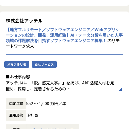
■仕事の魅力
類以上の適性検査データに対応するほか、未
▼優秀なエンジニアと一緒に働き、技術力を高められる環境
来予測に最適化された独自の適性診断「アッ
アッテルの開発チームは少数精鋭のプロフェッショナルチー
テル診断」の提供もしています。
株式会社アッテル
ムです。
β版リリースから約2年半で800社以上に導入
CTO経験のあるエンジニアや売上数十億円のソーシャルゲー
【地方フルリモート／ソフトウェアエンジニア／Webアプリケ
され、HRアワードやHR tech GPなど数多く
ムのインフラ担当、
ーションの設計、開発、運用経験】AI・データ分析を用いた人事
の人事関連アワードを受賞するなど、評価を
EdTechベンチャーのEMとしてマネジメント経験のあるエン
領域の課題解決を目指すソフトウェアエンジニア募集！
のリモ
いただいています。
ジニアが在籍。
ートワーク求人
技術力の向上はもちろん、一緒に組織づくりから参画できる
会社や組織についての詳細は、会社紹介資料
フェーズです。
をご覧ください。
地方フルリモ
自社サービス
【会社紹介資料】
▼働き方の自由度が高い環境
https://speakerdeck.com/attelu/culture-de
現在、フルリモートでの勤務体制で、今後月1~2回の出社を
■お仕事内容
ck
想定しています。
アッテルは、「脱。感覚人事。」を掲げ、AIの活躍人材を見
フルフレックス可で、働く時間も自由度が高く、副業も認め
極め、採用し、定着させるための
られています。
未来予測型ピープルアナリティクスサービスを提供していま
す。
552 〜 1,000 万円／年
想定年収
採用から退職までの HRデータを一元管理・分析できる基盤
■会社紹介資料
と、HR に特化した機械学習の
正社員
雇用形態
https://speakerdeck.com/attelu/culture-deck
予測アルゴリズムを備えています。100 種類以上の適性検査
データに対応するほか、