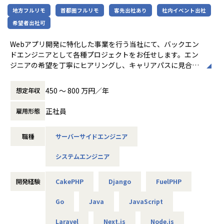
ステム開発に携わりながら
地方フルリモ
首都圏フルリモ
客先出社あり
社内イベント出社
将来的には既存改善や新規プロジェクトの提案にも関われる
【案件事例】
SEへ成長していただきたいと考えています。
希望者出社可
・弊社のエンジニアが、エンド企業の5名のエンジニアをま
開発者として手を動かすだけでなく顧客の課題を理解し技術
とめるテックリードを参画
で解決策を形にする。
Webアプリ開発に特化した事業を行う当社にて、バックエン
・ユーザー数100万人以上のEコマース開発にて、DevOpsの
そんな“価値を生み出すエンジニア”を目指したい方からのご
ドエンジニアとして各種プロジェクトをお任せします。エン
導入支援や本番環境への移行を担当
応募をお待ちしています！
ジニアの希望を丁寧にヒアリングし、キャリアパスに見合っ
・プロダクトの立ち上げフェーズ（0→1）にて技術選定より
た案件のみを提案・アサインします。
担当
【業務の変更の範囲】
※これらの経験が積めるため、アスペアからの転職者は事業
450 〜 800 万円／年
想定年収
会社の規定に準ずる
会社への転職がほとんどです。
▼本ポジションの特徴
正社員
雇用形態
■Webアプリ開発（Ruby, Go, PHP, Java等）
【業務の変更の範囲】
■要件定義～運用。エンド・元請け直案件（間に他の会社を
当社の指定する業務
職種
サーバーサイドエンジニア
挟まない）が7割以上で上流の経験も可。
■メガベンチャーや勢いのあるスタートアップ企業の自社サ
システムエンジニア
ービス開発の現場に参画しています。
■案件例：HRテックのSaaS開発等。React, Vue.js, TypeScri
pt等のモダン環境も豊富。営業が希望を丁寧にヒアリング
開発経験
CakePHP
Django
FuelPHP
し、理想に合う案件をデータベースから選定・提案。本人の
希望を最優先にアサインします。
Go
Java
JavaScript
Laravel
Next.js
Node.js
＜キャリアチェンジ事例＞