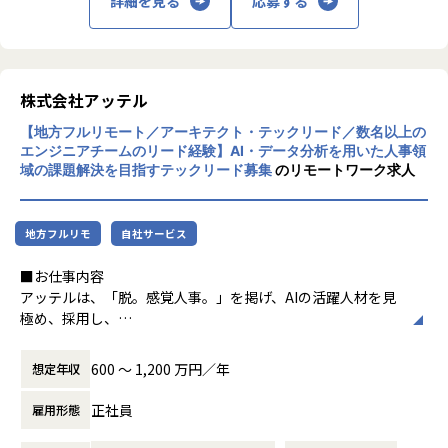
詳細を見る
応募する
分析できる基盤と、HR に特化した機械学習
CTO経験のあるエンジニアや売上数十億円のソーシャルゲー
の予測アルゴリズムを備えています。100 種
ムのインフラ担当、
類以上の適性検査データに対応するほか、未
EdTechベンチャーのEMとしてマネジメント経験のあるエン
来予測に最適化された独自の適性診断「アッ
ジニアが在籍。
テル診断」の提供もしています。
株式会社アッテル
技術力の向上はもちろん、一緒に組織づくりから参画できる
β版リリースから約2年半で800社以上に導入
フェーズです。
【地方フルリモート／アーキテクト・テックリード／数名以上の
され、HRアワードやHR tech GPなど数多く
エンジニアチームのリード経験】AI・データ分析を用いた人事領
の人事関連アワードを受賞するなど、評価を
▼働き方の自由度が高い環境
域の課題解決を目指すテックリード募集
のリモートワーク求人
いただいています。
現在、フルリモートでの勤務体制で、今後月1~2回の出社を
想定しています。
会社や組織についての詳細は、会社紹介資料
フルフレックス可で、働く時間も自由度が高く、副業も認め
地方フルリモ
自社サービス
をご覧ください。
られています。
【会社紹介資料】
■お仕事内容
https://speakerdeck.com/attelu/culture-de
アッテルは、「脱。感覚人事。」を掲げ、AIの活躍人材を見
ck
■会社紹介資料
極め、採用し、
https://speakerdeck.com/attelu/culture-deck
定着させるための未来予測型ピープルアナリティクスサービ
スを提供しています。
600 〜 1,200 万円／年
想定年収
【業務の変更の範囲】
採用から退職までの HRデータを一元管理・分析できる基盤
会社の規定に準ずる
と、HR に特化した
正社員
雇用形態
機械学習の予測アルゴリズムを備えています。100 種類以上
の適性検査データに対応するほか、