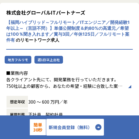
t/
今後は、Rails特化の受託開発事業/親会社製
品の開発の2つの事業基盤を強化しながら、
株式会社グローバルITパートナーズ
【業務の変更の範囲】
新規事業も複数計画しており、「様々な技術
無
【福岡ハイブリッド～フルリモート／ITエンジニア／開発経験1
に携わりたい」という方には非常に面白味を
年以上～（言語不問）】単価公開制度＆約80%の高還元／希望
感じられる環境です。
は100％聞き入れます／賞与3回／年休125日／フルリモート案
件有
のリモートワーク求人
同じ時間を使うなら、ただやる仕事よりも少
しでも
地方フルリモ
週1日以上出社
自分から世の中を変えていけるような志事を
しませんか？
■業務内容
今後の人生をもっと豊かにするために、一緒
各クライアント先にて、開発業務を行っていただきます。
に学びながら楽しく成長していける仲間を募
750社以上の顧客から、あなたの希望・経験に合致した案件
集しています！
にアサインします。
＜案件例＞
300 〜 600 万円／年
想定年収
・基幹系システムの開発支援（Java、TypeScript、Sprin
g、Vue.js）
正社員、契約社員
雇用形態
・電力系営業システムの開発（Java、VB.net、VBA）
簡単
・大手企業のECサイト構築（C#、VB）
新規会員登録（無料）
30秒
職種
BIエンジニア
ゲームエンジニア
・MuleSoft開発（Java、SQL、Salesforce）
・販売管理システムの開発（COBOL、JCL）