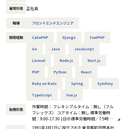
・toBなど業務系のシステム開発が多かったエンジニアが、t
正社員
雇用形態
【キャリアアップ】
oC向けのWebサービス開発にキャリアチェンジした実績があ
今後AI活用が進む中で、コードを書く力だけでなく顧客の課
ります。
題を理解し技術で新たな価値を生み出す力がエンジニアによ
職種
フロントエンドエンジニア
り重要になると考えています。
■特に下記の①～③に該当する方とはマッチしやすい会社で
将来的にはクライアントの業務課題や現場ニーズを捉え、
す！
開発経験
CakePHP
Django
FuelPHP
・この仕組みで業務を効率化できる
①上流工程から一貫して開発に携わりたい方
・この機能で利用者の利便性を高められる
②SIer出身者や業務システムの開発経験が中心で、Webサ
Go
Java
JavaScript
・このシステムで新たな業務改善につなげられる
ービスの開発へシフトしたい方
といった提案ができるSEへ成長していただきたいと考えてい
③会社の方針で希望するキャリアを積めていないとお悩み
Laravel
Node.js
Nuxt.js
ます。
の方
既存システムの改善提案はもちろん、まだ顕在化していない
PHP
Python
React
課題を発見し、新たなプロジェクトとして形にしていく。
▼案件例
いわば「技術提案型SE」「ITコンサルタント」のようなキャ
Ruby on Rails
Spring
Symfony
1.BtoBの人事労務の効率化を目指すHRテックのSaaSプロ
リアを目指せるポジションです。
ダクト開発
TypeScript
Vue.js
開発だけでなく、顧客と向き合い、課題発見から提案、プロ
▪言語/FW：Ruby、Ruby on Rails、Vue.js
ジェクト創出まで担う、市場価値の高いエンジニアへ成長し
▪チーム体制：全体10名 フロントエンド/バックエン
作業時間： フレキシブルタイム：無し（フル
たい方にぜひ挑戦していただきたいと考えています
ド/QA/デザイナーと4チーム
勤務形態
フレックス） コアタイム：無し 標準労働時
（バックエンドチーム5名に所属）
間：9:00-17:30 1日の標準労働時間／7.5時間
【必須（MUST）スキル】
▪タスク管理：Jira
働き方：
フルフレックス制
・システム開発経験1年以上
▪コミュニケーションツール：slack
1991年3月1日に設立された東京都町田市本社