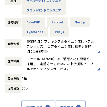
【業務の変更の範囲】
職種
サーバーサイドエンジニア
未来予測に最適化された独自の適性診断「アッテル診断」の
会社の規定に準ずる
提供もしています。
フロントエンドエンジニア
β版リリースから約2年で700社以上に導入され、HRアワード
やHR tech GPなど
開発経験
CakePHP
Laravel
Nuxt.js
数多くの人事関連アワードを受賞するなど、評価をいただい
ています。
TypeScript
Vue.js
作業時間： フレキシブルタイム：無し（フル
まだ発展途上の組織のため、今後の中長期的な技術戦略を一
勤務形態
フレックス） コアタイム：無し 標準労働時
緒に考え、実現していっていただける方を募集しています。
間：1日8時間
働き方：
フルフレックス制
＜具体的な業務イメージ＞
アッテル（Attelu）は、活躍人材を見極め、
企業概要
時間外労働の有無： 有（月平均10時間～20
・法人向けサービスの新機能開発/機能改善
採用し、定着させるための未来予測型ピープ
時間）
・法人向けサービスのリアーキテクト
ルアナリティクスサービス。
休憩時間： 60分
・個人向けサービスの新機能開発/機能改善
属人的な経験と勘、感覚による人事から脱却
・法人向けサービスと個人向けサービスの連携部分の開発
9年
設立年数
し、どんな組織でも「定量化→分析→予測→
改善」をワンストップで実現することができ
20人
従業員数
ます。
■仕事の魅力
https://attelu.jp/
▼優秀なエンジニアと一緒に働き、技術力を高められる環境
アッテルの開発チームは少数精鋭のプロフェッショナルチー
採用から退職までの HRデータを一元管理・
ムです。