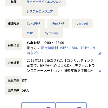
職種
サーバーサイドエンジニア
社会インフラを支える重要なシステムであり安定性・利便
性・業務効率の向上が求められる領域です。
システムエンジニア
現在、運用保守は別部隊が担当しており、今回募集するポジ
ションでは開発業務を中心にお任せする予定です。
開発経験
CakePHP
FuelPHP
Laravel
【仕事内容】
大手電力会社向けWebシステムを中心に、PHPを用いた開発
PHP
Symfony
業務をお任せします。
作業時間： 9:00 〜 18:00
本ポジションでは、運用保守ではなく開発業務がメインとな
勤務形態
働き方：
固定時間制（9時～18時、10時～19
ります。
時など）
時間外労働の有無： 有（月平均5時間～20時
■具体的な業務内容
2019年1月に設立されたITコンサルティング
企業概要
間）
・PHPを用いたWebシステム開発
企業で、ERPを中心としたDX（デジタルトラ
休憩時間： 60分
・既存システムの機能追加、改修
ンスフォーメーション）推進支援を主軸に事
・新規機能開発
業を展開している。SAPシルバーパートナー
・詳細設計、プログラミング、テスト
8年
設立年数
として、SAP S/4HANA導入・保守、業務改
・新規開発プロジェクトの企画、提案サポート
革、ITインフラ構築、BPO、AI・データ活
59人
従業員数
用、セキュリティ、クリエイティブ領域まで
【この仕事の魅力】
をワンストップで提供する点が強みである。
①社会インフラを支える開発に携われる
東京（GINZA SIX）を本社とし、宮崎・大
大手電力会社のWebシステムに携わるため、日々の暮らしや
阪・大崎、さらにベトナム・ダナンにも拠点