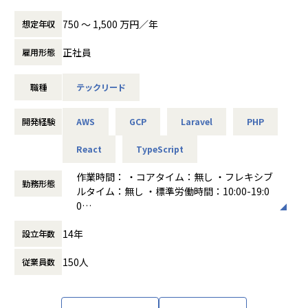
ォームの開発、
なLTや、雑談ネタを話す会を開催しています。
⑤複数の開発プロジェクトに携われる
データの活用によって、業界全体の最適化を目指す会社で
750 〜 1,500 万円／年
想定年収
・社員総会：年に1度、全員がオフラインで集まる場を設け
今後は、大手電力会社向けのWebシステムだけでなく、複数
す。
ています。
の開発系プロジェクトにも関わっていただく予定です。
正社員
雇用形態
一つの案件だけでなく、PHP開発を軸にしながら幅広いWeb
物流は、あらゆる産業の営みを根底から支える社会の巨大な
システム開発の経験を積むことができます。
ネットワークインフラそのものです。
■入社後のリアル
職種
テックリード
物流が滞れば、医療も、教育も、あらゆる経済活動が麻痺し
【困ったときのアラートを歓迎】
【キャリアアップ】
てしまいます。
フルリモートのため、常にお互いの状況を把握しきれないこ
今後AI活用が進む中で、コードを書く力だけでなく顧客の課
しかし、その物流業界は今もなお構造的な課題を抱え、苦し
開発経験
AWS
GCP
Laravel
PHP
ともあります。だからこそ、分からないこと・困っているこ
題を理解し技術で新たな価値を生み出す力がエンジニアによ
い状況が続いています。
とを率直に伝えたり、早めにアラートを出していただくこと
り重要になると考えています。
オープンロジはこの非常に難易度の高い業界の構造改革を、
React
TypeScript
を歓迎しています。
将来的にはクライアントの業務課題や現場ニーズを捉え、
『次世代のインフラ』によって成し遂げ、豊かな日本経済の
・この仕組みで業務を効率化できる
実現に挑戦します。
作業時間： ・コアタイム：無し ・フレキシブ
勤務形態
【仕組みや制度は発展途上】
・この機能で利用者の利便性を高められる
ルタイム：無し ・標準労働時間：10:00-19:0
採用を始めてまだ数年のため、仕組みやドキュメントが整い
・このシステムで新たな業務改善につなげられる
0
きっていない部分があります。その分、自分で整え・改善す
といった提案ができるSEへ成長していただきたいと考えてい
■募集背景
働き方：
フルフレックス制
る裁量が大きく、提案がそのまま形になりやすい環境です。
ます。
14年
「物流版クラウドサービス」による業界全体の最適化に向け
設立年数
時間外労働の有無： 有（月平均15時間）
既存システムの改善提案はもちろん、まだ顕在化していない
て、オープンロジでは現在、既存プロダクトのサプライチェ
休憩時間： 60分
【メリハリのある働き方】
課題を発見し、新たなプロジェクトとして形にしていく。
150人
従業員数
ーンとのつなぎこみ、そしてWMS（倉庫管理システム）のさ
働くときは集中して働き、チームビルディングの場ではしっ
いわば「技術提案型SE」「ITコンサルタント」のようなキャ
らなる強化が求められています。
かりとコミュニケーションを取る、メリハリのある環境で
リアを目指せるポジションです。
その中で、WMSチームでは現在以下の課題に向き合っていま
す。社員同士の1on1、LT・雑談会などオンラインの交流機
開発だけでなく、顧客と向き合い、課題発見から提案、プロ
す。