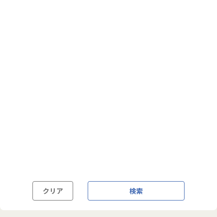
フルフレックス制
裁量労働制
語学・国籍から探す
英語力必須
英語力尚可（英語活用環境あり）
外国籍の方OK
クリア
検索