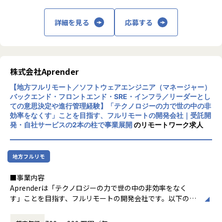
導入いただいており、業界内で圧倒的な知名度を誇っていま
す。
主力事業は「システムインテグレーション事
詳細を見る
応募する
2017年には、東証スタンダード上場企業の大手調剤薬局グル
業」と「クラウドサービス事業」の2つで、
ープ「ファーマライズHD株式会社」の子会社となり、薬局の
製薬企業向け営業支援システム（SFA／CR
システムも手掛けるようになりました。
M）、副作用情報収集管理システム、安全性
安定した事業基盤があるからこそ、現場の声に応じて、在宅
管理システム、実消化データ管理システムな
勤務(フルリモート)、時間単位有給、書籍購入費用の補助な
ど、医薬品業界に特化したソリューションを
株式会社Aprender
ど、随時必要な制度を導入し、社内環境を整備しています。
展開しています。
【地方フルリモート／ソフトウェアエンジニア（マネージャー）
【業務の変更の範囲】
バックエンド・フロントエンド・SRE・インフラ／リーダーとし
同社は「サービスを創造し全ての発展に貢献
会社の定める業務
ての意思決定や進行管理経験】「テクノロジーの力で世の中の非
する」を社是に掲げ、製薬業界で培ったノウ
効率をなくす」ことを目指す、フルリモートの開発会社｜受託開
ハウを活かしながら、店舗運営支援やAI活用
発・自社サービスの2本の柱で事業展開
のリモートワーク求人
サービスなど新たな分野にも事業を拡大して
います。近年はDX（デジタルトランスフォー
メーション）支援やクラウドサービスの強化
地方フルリモ
を進め、お客様の意思決定や戦略策定を支援
するパートナーとして成長を続けています。
■事業内容
Aprenderは「テクノロジーの力で世の中の非効率をなく
す」ことを目指す、フルリモートの開発会社です。以下の2
本の柱で事業を展開しています。
・受託開発：フロントエンド・バックエンド・インフラを横