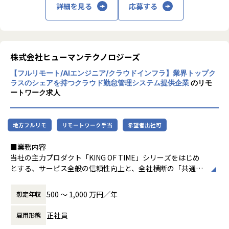
詳細を見る
応募する
会は複数（週2時間程度）用意していますが、常に誰かと話
ジェクト創出まで担う、市場価値の高いエンジニアへ成長し
していたい方には物足りないかもしれません。
たい方にぜひ挑戦していただきたいと考えています
仕様の複雑性：事業成長やステークホルダーの増加に伴い、
実装や設定の複雑化が進んでいます。個別最適に陥らず「シ
上記のコミュニケーションスタイルで満足できる方や、自ら
【必須（MUST）スキル】
ステムの標準化」も見据えながら、PdMやビジネスサイドと
交流の場を企画できる方が馴染みやすい環境です。
・システム開発経験1年以上
協働して、複雑なドメイン仕様を紐解き整理していくことが
株式会社ヒューマンテクノロジーズ
・PHPを用いた開発経験
求められています。
【業務の変更の範囲】
・チームで円滑にコミュニケーションを取りながら業務を進
【フルリモート/AIエンジニア/クラウドインフラ】業界トップク
会社の定める範囲
められる方
ラスのシェアを持つクラウド勤怠管理システム提供企業
のリモ
アーキテクチャの密結合：歴史的経緯からWMS機能が荷主側
ートワーク求人
機能と密結合になっており、拡張性を阻害しています。モジ
【求める人物像】
ュール化した新アーキテクチャへの移行を、チーム全体で加
・PHPの開発経験を活かしてWebシステム開発に携わりたい
速させていく必要があります。
方
地方フルリモ
リモートワーク手当
希望者出社可
・将来的に、新規プロジェクトの提案や案件化にも関わって
AI活用にともなう品質担保：設計・実装でのAI活用が進む一
■業務内容
いきたい方
方で、アウトプットの増加に伴い、品質をどう担保していく
当社の主力プロダクト「KING OF TIME」シリーズをはじめ
・チームで協力しながらリモート環境でも主体的に業務を進
かが開発全体の新たな課題となっています。AI時代に最適化
とする、サービス全般の信頼性向上と、全社横断の「共通技
められる方
した品質管理体制の構築が求められています。
術基盤」構築を担う新組織の立ち上げメンバーを募集しま
・開発者から提案できるオープン系SEへ成長したい方
す。
・AI時代にも市場価値を高められるエンジニアを目指したい
これらの課題に対し、目の前の対処にとどまらず「Why（な
500 〜 1,000 万円／年
想定年収
方
ぜ作るか）」「What（何を作るか）」という本質的な問い
■具体的な業務内容
から向き合うことを、私たちは大切にしています。
正社員
雇用形態
社内の各プロダクトチームに対し、SREのプラクティスを浸
【メッセージ】