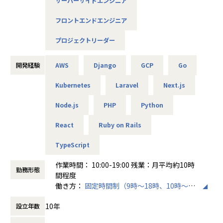
サーバーサイドエンジニア
・自社サービス：スクラム形式（週1〜2回のプランニング・
プランニング内容のタスク化 → デイリースタンドアップ →
フロントエンドエンジニア
チームで分担しながらタスク実行）
■募集背景
プロジェクトリーダー
これまで少しずつ開発メンバーを増やしてきましたが、エン
ジニア数の増加やプロジェクトの広がりに伴い、PL・PMの
開発経験
AWS
Django
GCP
Go
ような立場でプロジェクトをリードできる方や、ゆくゆくは
【プロジェクトにおけるコミュニケーション】
メンバーのピープルマネジメントを担っていただける方の必
・朝会・昼会（デイリー）：持ちタスクの状況・課題・完了
Kubernetes
Laravel
Next.js
要性が高まっています。そこで今回、こうした役割を担って
予定・次のタスクを共有
いただける方を募集いたします。
・Slack：随時困りごとの相談や手が空いた際の声かけなど
Node.js
PHP
Python
を連絡し合っています
・Discord / Slackハドル：議論が必要な内容、補足が必要な
React
Ruby on Rails
■ポジションの役割
複雑なレビュー、影響の大きい問題などは口頭で同期的にコ
受託開発・自社サービスの開発において、設計・実装・運用
ミュニケーションをとりながら進めます
TypeScript
を担います。
・Pull Request・コードレビューにおけるやり取り
加えて、案件リーダー／プロジェクトリーダーとして、顧客
作業時間： 10:00-19:00 残業：月平均約10時
勤務形態
折衝・要件整理・進捗管理・意思決定を通じてプロジェクト
【その他のコミュニケーション】
間程度
を牽引し、メンバーを巻き込みながらチームで成果を出して
オフィスへの出社がなく、全社員が全国各地の自宅から勤務
働き方：
固定時間制（9時～18時、10時～19
いただくことを期待します。
している「完全フルリモート」のため、オンラインで定期的
時など）
将来的に、エンジニアリングマネージャーを目指すことも可
なコミュニケーションの機会を設けています。
10年
設立年数
時間外労働の有無： 有（月平均10時間）
能です。
・代表との1on1：入社後会社に馴染んでいただくためのサ
休憩時間： 60分