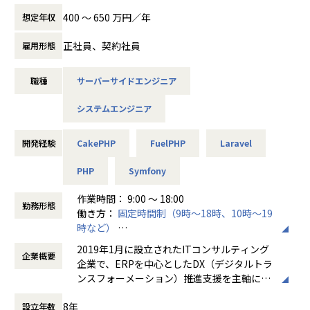
採用を始めてまだ数年のため、仕組みやドキュメントが整い
・育成・評価・1on1などを行う「所属チーム」と、案件ごと
せするポジションです。
きっていない部分があります。その分、自分で整え・改善す
400 〜 650 万円／年
想定年収
の「プロジェクトチーム」の2チームに所属していただきま
る裁量が大きく、提案がそのまま形になりやすい環境です。
す
【募集背景】
正社員、契約社員
雇用形態
・1案件フルコミット型／複数案件並行型の2パターンのプロ
当社では現在、大手電力会社向けWebシステム開発プロジェ
【メリハリのある働き方】
ジェクトアサイン方法があります。複数案件並行型の場合
クトに参画しています。
働くときは集中して働き、チームビルディングの場ではしっ
職種
サーバーサイドエンジニア
は、それぞれの案件に少ボリュームずつ入る形となるため、
社会インフラを支える重要なシステムであり安定性・利便
かりとコミュニケーションを取る、メリハリのある環境で
全体の稼働量は変わりません。
性・業務効率の向上が求められる領域です。
す。社員同士の1on1、LT・雑談会などオンラインの交流機
システムエンジニア
現在、運用保守は別部隊が担当しており、今回募集するポジ
会は複数（週2時間程度）用意していますが、常に誰かと話
ションでは開発業務を中心にお任せする予定です。
していたい方には物足りないかもしれません。
■業務の流れ・日々のコミュニケーション
開発経験
CakePHP
FuelPHP
Laravel
上記のコミュニケーションスタイルで満足できる方や、自ら
【プロジェクトの進め方】
【仕事内容】
交流の場を企画できる方が馴染みやすい環境です。
・受託開発案件：クライアントへの要件ヒアリング → 技術
大手電力会社向けWebシステムを中心に、PHPを用いた開発
PHP
Symfony
方針・コスト・セキュリティの確認 → 要件を分解しタスク
業務をお任せします。
【業務の変更の範囲】
化 → 2週間単位のマイルストーン設定 → プロジェクトチー
作業時間： 9:00 〜 18:00
本ポジションでは、運用保守ではなく開発業務がメインとな
会社の定める範囲
勤務形態
ムで分担しながらタスク実行
働き方：
固定時間制（9時～18時、10時～19
ります。
時など）
・自社サービス：スクラム形式（週1〜2回のプランニング・
時間外労働の有無： 有（月平均5時間～20時
■具体的な業務内容
2019年1月に設立されたITコンサルティング
プランニング内容のタスク化 → デイリースタンドアッ
企業概要
間）
・PHPを用いたWebシステム開発
企業で、ERPを中心としたDX（デジタルトラ
プ → チームで分担しながらタスク実行）
休憩時間： 60分
・既存システムの機能追加、改修
ンスフォーメーション）推進支援を主軸に事
・新規機能開発
業を展開している。SAPシルバーパートナー
【プロジェクトにおけるコミュニケーション】
・詳細設計、プログラミング、テスト
8年
設立年数
として、SAP S/4HANA導入・保守、業務改