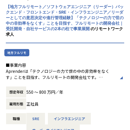
※案件はすべてフルリモートで進行します。クライアント先
への常駐や転勤等はございません。
【地方フルリモート／ソフトウェアエンジニア（リーダー）バッ
クエンド・フロントエンド・SRE・インフラエンジニア／リーダ
ーとしての意思決定や進行管理経験】「テクノロジーの力で世の
【チーム体制】
中の非効率をなくす」ことを目指す、フルリモートの開発会社｜
・育成・評価・1on1などを行う「所属チーム」と、案件ごと
受託開発・自社サービスの2本の柱で事業展開
のリモートワーク
の「プロジェクトチーム」があります。
求人
・「所属チーム」においては、メンバーの育成・評価・1on
1等のマネジメント業務を行っていただきます。
・「プロジェクトチーム」には、複数のプロジェクトに対し
地方フルリモ
て技術的な観点から横断的に支援する形で関わっていただき
ます（各プロジェクトの計画・進行は、それぞれの案件にお
■事業内容
けるプロジェクトリーダーが担当します）。
Aprenderは「テクノロジーの力で世の中の非効率をなく
す」ことを目指す、フルリモートの開発会社です。
以下の2本の柱で事業を展開しています。
■業務の流れ・日々のコミュニケーション
・受託開発：フロントエンド・バックエンド・インフラを横
【プロジェクトの進め方】
550 〜 800 万円／年
想定年収
断したソフトウェア開発・クラウド構築
・自社サービス「Magentia」：AIとの会話によってフォー
・受託開発案件：クライアントへの要件ヒアリング → 技術
正社員
雇用形態
ムを自動生成し、集計・分析から業務の自動化までを実現す
方針・コスト・セキュリティの確認 → 要件を分解しタスク
るSaaS型プラットフォーム
化 → 2週間単位のマイルストーン設定 → プロジェクトチー
職種
SRE
インフラエンジニア
AI Agentを活用した開発を標準に据え、少人数・スピード感
ムで分担しながらタスク実行
のある環境で業務を遂行しています。