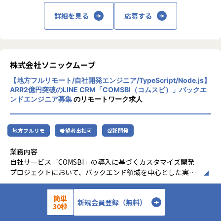
ミッションです。
な運用負荷を解消することで、PRD作成やロードマップ検討
す。 外部パートナーとの連携と対応： 外部委託が発生した際
リューションやサービスを創り続けていきま
将来的にはSREの枠を超え、会社の技術戦略の中核を担う
詳細を見る
応募する
段階からエンジニアが関与する更なる上流シフトを推進して
には、成果物のチェックやフィードバックを行い、外注先を
す。
「技術基盤チーム」へと組織をアップデートしていくため、
います。Why・Whatという本質的な問いに向き合い意思決
適切にコントロールします。 ローンチに向けた品質管理： ク
その初期コアメンバーとして共に挑戦していただける方を募
定できる組織を目指し、勉強会や「AI波乗り会」を通じてベ
オリティチェックのためのテスト設計を行い、テスト項目書
集します。
ストプラクティス、プロンプト、Skills等を共有し知見を循
の作成やレビューを通じてプロダクトの品質を担保します。
環させています。
各種ドキュメントの作成： 開発・制作に必要な要件定義書、
株式会社ソニックムーブ
【業務の変更の範囲】
設計書、仕様書などのドキュメントを正確に作成し、プロジ
会社の定める範囲
【業務の変更の範囲】
ェクトメンバー間で認識を統一します。 小規模チームのマネ
【地方フルリモート/自社開発エンジニア/TypeScript/Node.js】
会社の規定に準ずる
ジメント： エンジニアやディレクターを含む2～3名から6,7
ARR2億円突破のLINE CRM「COMSBI（コムスビ）」バックエ
名規模のプロジェクトチームを牽引し、円滑なプロジェクト
ンドエンジニア募集
のリモートワーク求人
運営を実現します。 数値の管理と進捗の報告： プロジェクト
ごとの売上や見積もり、予算実績の管理を実施し、社内に対
して適切な進捗報告を行います。
地方フルリモ
希望者出社可
受託開発
＜AI活用・生産性向上＞
業務内容
生産性を高めるためにAI駆動開発を全社的に推進しており、
自社サービス「COMSBI」の導入に基づくカスタマイズ開発
GitHub Copilot、Claude、GeminiなどのAIツールを有料プ
プロジェクトにおいて、バックエンド領域を中心とした実装
ランで導入しています。社員が気軽にAIを試せる環境が整っ
業務をお任せいたします。現在、多くの引き合いをいただい
ているため、最新のテクノロジーを活用しながら効率的に設
ている中で事業を拡大し続けていくため、サービスの提供ク
500 〜 800 万円／年
想定年収
簡単
新規会員登録（無料）
計やドキュメント作成を進めることができます。すでに一部
オリティを維持しながら、提供価値を最大化するための開発
30秒
プロジェクトでは、共通プロンプトの整備とコードレビュー
にチームの一員として主体的に関わっていただける方を募集
正社員
雇用形態