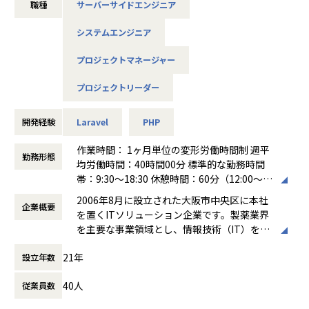
職種
サーバーサイドエンジニア
ンアップ、メンテナンスを行っています。
システムエンジニア
■ソリューションサービス部
薬局やヘルスケア企業向けのWebシステムやスマホアプリの
プロジェクトマネージャー
受託開発・運用保守を行っています。
複数のシステムに関わることもあり、様々な言語や環境に触
プロジェクトリーダー
れることが可能です。
開発経験
Laravel
PHP
※各開発環境：PHP(Laravel)、jQuery、HTML、CSS、Java
Scripts、Linux、Apache、PHP、MariaDB（MySQL）、Ngi
作業時間： 1ヶ月単位の変形労働時間制 週平
nx等
勤務形態
均労働時間：40時間00分 標準的な勤務時間
帯：9:30～18:30 休憩時間：60分（12:00～1
※各部メンバー構成：20代～50代の幅広い年齢層が在籍して
3:00）
います。
2006年8月に設立された大阪市中央区に本社
企業概要
働き方：
固定時間制（9時～18時、10時～19
育休から復帰し、時短勤務で活躍している者や、フルリモー
を置くITソリューション企業です。製薬業界
時など）
トで勤務している者も、各部で活躍中です。
を主要な事業領域とし、情報技術（IT）を活
時間外労働の有無： 有（月平均0時間～20時
用したシステム開発とクラウドサービスの提
間）
【当社について】
21年
設立年数
供を通じて、企業の業務効率化や経営課題の
休憩時間： 60分
2006年の創業から、主に製薬・ヘルスケア企業向けのシステ
解決を支援しています。
ムを開発しています。
40人
従業員数
東証上場（ファーマライズHD）のグループの
主軸製品である製薬企業向けSFAは、国内企業さまにて多数
ため、経営母体の安心感もございます。