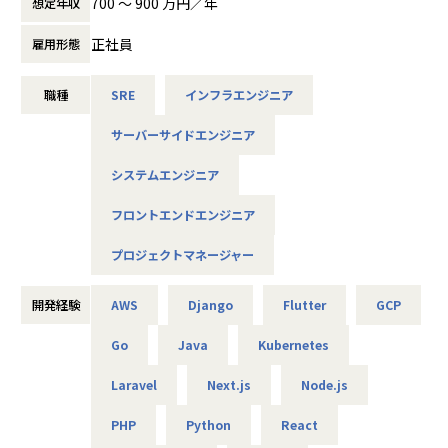
700 〜 900 万円／年
想定年収
断したソフトウェア開発・クラウド構築
・自社サービス「Magentia」：AIとの会話によってフォー
正社員
雇用形態
ムを自動生成し、集計・分析から業務の自動化までを実現す
るSaaS型プラットフォーム
職種
SRE
インフラエンジニア
AI Agentを活用した開発を標準に据え、少人数・スピード感
サーバーサイドエンジニア
のある環境で業務を遂行しています。
システムエンジニア
■募集背景
フロントエンドエンジニア
これまで少しずつ開発メンバーを増やしてきましたが、エン
ジニア数の増加に伴い、メンバーのピープルマネジメントを
プロジェクトマネージャー
担っていただける方の必要性が高まっています。そこで今
回、チームを牽引し、メンバーの成長へ向けて伴走する役割
開発経験
AWS
Django
Flutter
GCP
を担っていただける方を募集いたします。
Go
Java
Kubernetes
■このポジションの役割
Laravel
Next.js
Node.js
受託開発・自社サービスの開発において、技術的な観点から
関与いただき、技術選定や設計方針などの方向性を示してい
PHP
Python
React
ただきます。