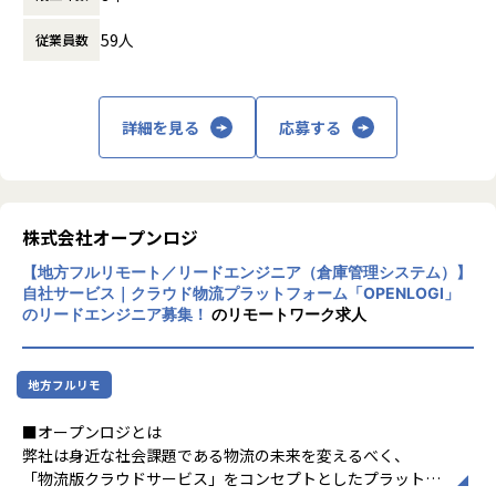
・朝会・昼会（デイリー）：持ちタスクの状況・課題・完了
・新規開発プロジェクトの企画、提案サポート
革、ITインフラ構築、BPO、AI・データ活
予定・次のタスクを共有
59人
従業員数
用、セキュリティ、クリエイティブ領域まで
・Slack：随時困りごとの相談や手が空いた際の声かけなど
【この仕事の魅力】
をワンストップで提供する点が強みである。
を連絡し合っています
①社会インフラを支える開発に携われる
東京（GINZA SIX）を本社とし、宮崎・大
・Discord / Slackハドル：議論が必要な内容、補足が必要な
大手電力会社のWebシステムに携わるため、日々の暮らしや
阪・大崎、さらにベトナム・ダナンにも拠点
複雑なレビュー、影響の大きい問題などは口頭で同期的にコ
企業活動を支える社会インフラ領域のシステム開発に関わる
詳細を見る
応募する
を構え、国内外のプロジェクトに対応可能な
ミュニケーションをとりながら進めます
ことができます。
体制を整えている。少数精鋭ながら急成長を
・Pull Request・コードレビューにおけるやり取り
自分が開発したシステムが、多くの人や企業の業務を支える
遂げており、「自分で考えて行動する」とい
実感を持てるポジションです。
う理念のもと、実行力と専門性を備えたDXパ
【その他のコミュニケーション】
ートナーとして企業の変革を支援している。
株式会社オープンロジ
オフィスへの出社がなく、全社員が全国各地の自宅から勤務
②運用保守ではなく、開発業務がメイン
している「完全フルリモート」のため、オンラインで定期的
今回お任せしたいのは、PHPを用いたWebシステム開発で
【地方フルリモート／リードエンジニア（倉庫管理システム）】
なコミュニケーションの機会を設けています。
す。
自社サービス｜クラウド物流プラットフォーム「OPENLOGI」
・代表との1on1：入社後会社に馴染んでいただくためのサ
運用保守は別部隊が担当しているため、開発・改修・機能追
のリードエンジニア募集！
のリモートワーク求人
ポートや、キャリアについての相談等が可能です。
加・新規機能開発を中心に経験を積むことができます。
・チームリーダーとの1on1：業務の振り返りやキャリアに
ついての相談（案件アサインの相談含む）等を行っていま
④リモート環境で開発に取り組める
地方フルリモ
す。
リモート勤務が可能なため、場所に縛られず、チームと連携
・社員同士の1on1：お互いの人となりを知り、業務を円滑に
しながら開発業務に取り組めます。
■オープンロジとは
回せるよう雑談をメインに実施しています。全員が一巡でき
オンラインでのコミュニケーションやタスク管理を大切にし
弊社は身近な社会課題である物流の未来を変えるべく、
るようサイクルを組んでいます。
ながら主体的に業務を進めていただきます。
「物流版クラウドサービス」をコンセプトとしたプラットフ
・LT・雑談会：週に1回「業務で分かったこと」などの簡単