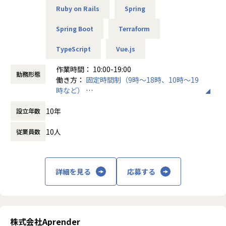
あわせて、メンバーの育成・1on1・評価・目標設定などのピ
Ruby on Rails
Spring
ープルマネジメントを通じて、チーム全体の成果とメンバー
の成長を牽引いただきます。
Spring Boot
Terraform
TypeScript
Vue.js
■業務内容
【主な業務】
作業時間： 10:00-19:00
勤務形態
・メンバーの1on1・育成・目標設定
働き方：
固定時間制（9時～18時、10時～19
・チームの状態把握と改善（関係性・役割分担・心理的安全
時など）
性の確保）
時間外労働の有無： 有（月平均10時間）
・採用活動への関与（面接・採用計画など）
10年
設立年数
休憩時間： 60分
・アジャイルでのチーム開発（デイリースタンドアップ・プ
ランニング・振り返り）
10人
従業員数
・受託開発案件における設計・実装・コードレビュー・テス
ト
・クライアントとの折衝・要件ヒアリング・技術的な意思決
詳細を見る
応募する
定
・自社サービスにおける設計・実装・コードレビュー・テス
ト・運用
・プロジェクトのマイルストーン管理・タスク整理
・設計判断・調査結果・ADR等のドキュメント整備
株式会社Aprender