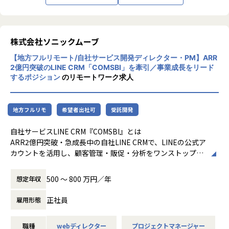
在はPM1名、メンバー2名のコア体制で、スピード感を持っ
・開発プロセスの構築と標準化
企業にとって最も重要な経営資源は、「ヒト
て基盤づくりを進めています。
AIとの協業を前提とした、開発生産性を最大化するプロセ
（人材）」と考えております。その「ヒト」
◎オープンな議論と共創
ス設計・規約整備
の「時間」（人時）を管理するベースとなる
株式会社ソニックムーブ
コアメンバーに留まらず、他プロジェクトから有志のエンジ
ドメイン知識のナレッジ化および開発標準の展開
のが「勤怠管理」であり、「人時生産性」を
ニアも定例会に参画。部署の垣根を越えて活発な意見交換が
【地方フルリモート/自社サービス開発ディレクター・PM】ARR
向上させることこそが、当社グループの使命
行われており、組織全体を巻き込んだ「技術による変革」を
・技術リードとしてのチーム支援
2億円突破のLINE CRM「COMSBI」を牽引／事業成長をリード
であります。勤怠管理業務を、日々の煩雑な
楽しめる土壌があります。
メンバーへの適切なレビューや、技術的なフィードバック
するポジション
のリモートワーク求人
オペレーション業務から、「ヒト」に紐づく
◎全社横断のハブとして活躍
の実施
様々なデータを利活用できる創造的業務へと
特定プロダクトに限定せず、全社横断で各チームと連携しま
転換することを目指しております。
す。多様なステークホルダーと関わりながら、技術的な知見
地方フルリモ
希望者出社可
受託開発
を広げると同時に、組織のあり方をデザインしていく醍醐味
■組織
*人時生産性：従業員一人が１時間でどれだ
があります。
・開発組織全体は約70名、うちWMSチームには約10名が所
自社サービスLINE CRM『COMSBI』とは
けの利益を生み出しているかを表す指標。
属しています
ARR2億円突破・急成長中の自社LINE CRMで、LINEの公式ア
■ポジションの魅力
・チーム内では、毎日の朝会でチケット進捗や運用の共有を
カウントを活用し、顧客管理・販促・分析をワンストップで
◎ビジネスと技術の「架け橋」
行う他、週次相談会で困りごとのディスカッションを行うな
実現する販売DXサービスです。
システム基盤の構築を通じて、開発・運用・ビジネスの全メ
ど、チーム内でサポートしあえる環境を作っています
複数アカウントの一元管理、柔軟なセグメント配信、ポイン
500 〜 800 万円／年
想定年収
ンバーが同じゴールを見据える「一体感のある組織」をデザ
・他チームとの連携として、ビジネスサイドの倉庫コンサル
ト・クーポン・スタンプラリー等の強力な機能を備え、UCC
インできます。
タントとの開発物の共有や、倉庫の情報共有の場も設けてい
上島珈琲様をはじめ、業態・規模を問わず導入が進んでいま
正社員
雇用形態
◎組織・文化の「変革」に挑む
ます。現場の解像度を高く保ちながら、本質的な課題やユー
す。
単なるコードの修正に留まらず、組織間の壁を取り払い、エ
ザーのリアルな声をスピーディーに開発へフィードバックで
LINE社からも導入実績の豊富なパートナーとして Biz-Soluti
ンジニアが自律的に動ける「新しい開発文化」をゼロから形
職種
webディレクター
プロジェクトマネージャー
きる環境です。
onsPartner Programに認定されており事業の急成長期を迎