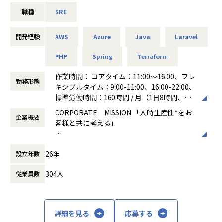
透させ、自律的な運用を支援するとともに、全社横断的な技
AIの活用が進むこれからの時代、エンジニアには「依頼され
本ポジションでは、WMSチームのリードエンジニアとして、
職種
SRE
術基盤の構築・改善を担っていただきます。
たものを正確に作る力」だけでなく
新規機能開発の他、拡張性を見据えた設計レビュー等を通じ
1. サービス基盤の統合・信頼性向上
「何を作れば顧客にとって価値があるのか」を考える力がよ
て技術的な意思決定や議論をリードいただきます。また、EM
・サービスごとに最適化された基盤を俯瞰し、共通基盤とし
り求められていきます。
と連携しながらチーム全体がその問いに集中し、価値創出に
開発経験
AWS
Azure
Java
Laravel
ての信頼性・効率性を高めるアーキテクチャへの改善。
当社では、PHP開発を入口に、社会インフラを支えるWebシ
注力できる環境づくりを牽引いただきます。
・SLO/SLIの策定支援、Datadog等を用いた可観測性の構
ステム開発に携わりながら
PHP
Spring
Terraform
築。
将来的には既存改善や新規プロジェクトの提案にも関われる
2. 開発プロセスの自動化・トイル削減
作業時間： コアタイム：11:00～16:00、フレ
SEへ成長していただきたいと考えています。
■業務内容（一例）
勤務形態
・CI/CDパイプラインの整備、Terraform等を用いたIaCの推
キシブルタイム：9:00-11:00、16:00-22:00、
開発者として手を動かすだけでなく顧客の課題を理解し技術
・クラウド物流プラットフォーム（WMS）の設計・開発・運
進。
標準労働時間：160時間 / 月（1日8時間、稼
で解決策を形にする。
用
・開発チームが自律的に運用まで完結できるような支援施
働日が20日の月）
そんな“価値を生み出すエンジニア”を目指したい方からのご
ビジネスサイドやPdMと協働した、要件定義などの上流工
CORPORATE MISSION 「人時生産性*をお
策。
企業概要
働き方：
フレックス制（コアタイムあり）
応募をお待ちしています！
程からの参画
客様と共に考える」
・最新技術をキャッチアップし、AIを用いた運用自動化等の
時間外労働の有無： 有（月平均20時間）
エンジニアリング視点に基づく機能価値の仮説立案から効
推進。
休憩時間： 60分
【業務の変更の範囲】
果検証（指標定義）、および価値を最大化するための開発ス
■オペレーションからの解放
3. 信頼性文化の醸成
会社の規定に準ずる
コープの最適化
26年
設立年数
勤怠管理から給与支払いまでにかかる時間を
・ポストモーテムのファシリテーションを通じたBlameless
圧縮
Culture（非難のない文化）の定着。
・中長期の成長を見据えた技術・仕様的負債の解消
304人
従業員数
・開発・インフラ間のサイロを解消する技術的コミュニケー
ドメインの複雑性に対応する、新アーキテクチャへの移行
■創造的業務への後押し
ション。
推進
データ分析に基づく「気づき」を提供し「ヒ
拡張性と保守性を担保するための、システム構造の見直し
ト」に紐づく様々なデータを活用できる創造
枝雀組織構成・雰囲気
詳細を見る
応募する
とリファクタリング
的業務への転換を支援
新設されたばかりの少数精鋭のプロジェクトチームです。現