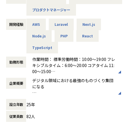
にできます。
えております。
◎技術的裁量を持ち、プロダクト横断に携われる
プロダクトマネージャー
プロダクト横断で関わるため、特定の技術に縛られることは
AI活用
業務内容
ありません。AI活用や共通基盤化など、チームごとの最適解
◆AIツールの選定と活用
「COMSBI」の導入支援、新機能開発、およびクライアント
開発経験
AWS
Laravel
Next.js
を自ら提案・リードできる環境です。
Claude Code、Codex、GitHub Copilot、CodeRabbit、De
向けカスタマイズ案件における開発プロジェクトのディレク
◎「DevEx（開発者体験）」の追求
vinを法人契約し、複数のツールを自由に選択・併用できる
ションをお任せいたします。このポジションのミッション
Node.js
PHP
React
開発者のペインポイントを解消し、「開発しやすく、運用し
環境を整備しました。エンジニア全員が自律的にAIを活用
は、エンジニアと議論を重ねながら仕様を具体化し、技術的
やすい」環境を作ることで、エンジニア組織全体の生産性向
TypeScript
し、標準的な機能開発を中心に、コードレビューや日常の手
な実現可能性とプロダクトとしての高い品質を両立させるこ
上に貢献できます。
作業、調査業務の自動化など、テーマ設定から実行・定着ま
とです。単なる進行管理ではなく、クライアントの課題を解
作業時間： 標準労働時間：10:00〜19:00 フレ
でAIによる作業代替を進めています。
決するための最適な仕様を自ら設計していただきます。初期
勤務形態
■募集背景
キシブルタイム：6:00～20:00 コアタイム 11:
段階ではディレクションの基礎を固めながらプロジェクトを
当社の主力プロダクト「KING OF TIME」シリーズは、これ
00〜15:00
◆AI活用を推進する専門チームと推進体制の構築
推進していただきます。中長期的には、クライアントのKPI
まで各サービスが現場のニーズに応え、独自の進化を遂げる
働き方：
フレックス制（コアタイムあり）
AIの活用と定着をミッションとする「AI Enabling Team」
向上やデータ解析をもとにした改善案を提示する伴走型の提
デジタル領域における最強のものづくり集団
ことで成長してきました。現在、私たちはこの多様な進化に
企業概要
時間外労働の有無： 有（月平均16時間）
を発足し、技術的支援を推進しています。各チームとのSync
案や、他のディレクターのリソース管理、新規案件の工数管
になる
よって蓄積された技術資産を集約し、全社で活用できる「高
休憩時間： 60分
MTGを通じて、AI時代に最適化した業務・開発プロセスの構
理など、チーム運営の中心的な役割を担っていただくことを
信頼・高効率な共通基盤」へと昇華させるエキサイティング
築によるフロー効率最大化を推進し、実装段階での手戻りや
期待しています。＜主な業務内容＞ 要件定義および仕様策
私たちは「Professionalであること」を常に
なフェーズにあります。
待ち時間を削減することでリードタイムを短縮しています。
定： クライアントとの打ち合わせを通じて課題やニーズを整
25年
設立年数
意識し、デジタルコミュニケーションの領域
単なる「守りのインフラ運用」ではなく、急速に進化するAI
理し、システムとして実現するための仕様書や画面遷移図、
においてはどこにも負けないwebプロダクシ
技術などを即座にプロダクトへ組み込める環境を創り出すこ
◆AI活用の文化醸成と研究開発
ワイヤーフレームなどを作成します。 プロジェクトの進行管
82人
従業員数
ョンであることを目指しています。
と。そして、エンジニアが本質的な開発に没頭できる理想的
急激な変化に柔軟に適応するため、一定のR&D予算を確保
理と調整： 社内のエンジニアやデザイナーと折衝を行いなが
「よいものを作り続ける」という意思を持ち
な開発者体験（DevEx）を実現することが本プロジェクトの
し、継続的に活動しています。業務変革を加速させ、慢性的
らスケジュールを管理し、制作の進行をコントロールしま
続け、これからもデジタルの世界で最高のソ