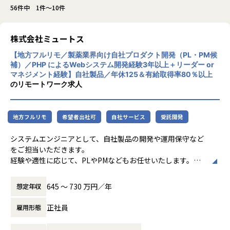
56件中 1件～10件
株式会社ミュートス
【地方フルリモ／製薬業界向け自社プロダクト開発（PL・PM候
補）／PHP によるWebシステム開発経験3年以上＋リーダー or
マネジメント経験】自社製品／年休125＆有給取得率80％以上
のリモートワーク求人
地方フルリモ
希望者出社可
自社サービス
受託開発
システムエンジニアとして、自社製品の開発や運用保守など
をご担当いただきます。
経験や適性に応じて、PLやPMなどもお任せいたします。
配属先については、経験や希望を考慮し、下記部門へ配属い
たします。
645 〜 730 万円／年
想定年収
■製品開発部
正社員
雇用形態
自社製品である、製薬企業向け業務システム「Co-ReFit」、
副作用情報収集管理システム「Mesicot」の開発やバージョ