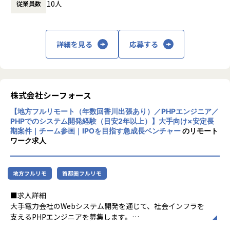
10人
ポートや、業務やキャリアなどの幅広い相談が可能です。
従業員数
・チームメンバーとの1on1：業務の振り返りやキャリアに
■業務内容
ついての相談（案件アサインの打診含む）等についての1on
【主な業務】
1を実施いただきます。
・アジャイルでのチーム開発（デイリースタンドアップ・プ
詳細を見る
応募する
・社員同士の1on1：お互いの人となりを知り、業務を円滑に
ランニング・振り返り）
回せるよう雑談をメインに実施しています。全員が一巡でき
・受託開発案件における設計・実装・コードレビュー・テス
るようサイクルを組んでいます。
ト
・LT・雑談会：週に1回「業務で分かったこと」などの簡単
・クライアントとの折衝・要件ヒアリング・技術的な意思決
なLTや、雑談ネタを話す会を開催しています。
株式会社シーフォース
定
・社員総会：年に1度、全員がオフラインで集まる場を設け
・自社サービスにおける設計・実装・コードレビュー・テス
ています。
【地方フルリモート（年数回香川出張あり）／PHPエンジニア／
ト・運用
PHPでのシステム開発経験（目安2年以上）】大手向け×安定長
・プロジェクトのマイルストーン管理・タスク整理
期案件｜チーム参画｜IPOを目指す急成長ベンチャー
のリモート
・設計判断・調査結果・ADR等のドキュメント整備
ワーク求人
■入社後のリアル
※フロントエンド・バックエンド・SRE/インフラのいずれか
【困ったときのアラートを歓迎】
1つ以上を専門領域としていただきます。
フルリモートのため、常にお互いの状況を把握しきれないこ
領域を跨いでフルスタックに動いていただくことも可能で
地方フルリモ
首都圏フルリモ
ともあります。だからこそ、分からないこと・困っているこ
す。
とを率直に伝えたり、早めにアラートを出していただくこと
※案件はすべてフルリモートで進行します。クライアント先
■求人詳細
を歓迎しています。
への常駐や転勤等はございません。
大手電力会社のWebシステム開発を通じて、社会インフラを
支えるPHPエンジニアを募集します。
【仕組みや制度は発展途上】
【チーム体制】
本ポジションは、運用保守ではなく開発業務をメインにお任