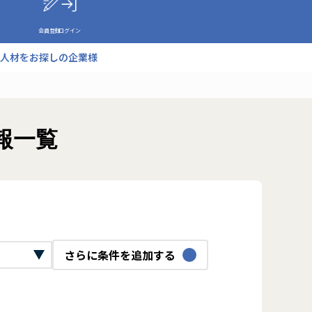
会員登録
ログイン
人材をお探しの企業様
報一覧
さらに条件を追加する