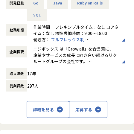
今回は、そのデータプロダクトの運営を推進するメンバーを
開発経験
Go
Java
Ruby on Rails
募集します。
SQL
具体的には、下記のような業務をご担当いただく予定です。
・データプロダクトの運営と発生課題の解決
作業時間： フレキシブルタイム：なし コアタ
勤務形態
監視、障害対応などのシステム運用業務全般
イム：なし 標準労働時間：9:00〜18:00
課題の可視化と解決（スケーリング、チューニング、自動
働き方：
フルフレックス制
化など）
時間外労働の有無： 有（月平均5時間～10時
ニジボックス は「Grow all」を合言葉に、
・保守エンハンス開発
企業概要
間）
企業やサービスの成長に向き合い続けるリク
ユーザニーズや設計内容に沿った開発
休憩時間： 60分
ルートグループの会社です。
UI UXデザイン・開発・データエンジニアリ
※プロジェクト例
17年
設立年数
ングなどを通じて、お客様のビジネスに伴走
・ジョブ管理システム
しています。
・データパイプライン基盤システム
297人
従業員数
・セグメント作成ツール（Webブラウザアプリケーション）
「本質をつかむ創造を 期待を超える共創
・データ基盤システム（データレイク等）など
を」
ポジションの魅力
詳細を見る
応募する
私たちはこの言葉を企業のVisionとしていま
・機械学習/データパイプラインなど様々なデータ関連プロダ
す。
クトに関われる
クライアントのサービスに向き合いつづけ、
・ただ開発するだけではなくプロダクト運営主体者としてプ
その先にいるカスタマーの本質的なニーズを
ロダクト開発に関わることで、長い期間使われ価値発揮し続