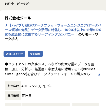
10件中 1件～10件
株式会社ジール
★【ハイブリ/東京/データプラットフォームエンジニア/データベ
ース領域の知見】データ活用に特化し、1000社以上の企業のDX
化を総合的に支援するリーディングカンパニー！
のリモートワ
ーク求人
週1日以上出社
受託開発
●クライアントの業務システムなどの膨大な量のデータを蓄
積・加工・分析し、経営層の意思決定に活用する BI(Busines
s Intelligence)を含むデータプラットフォームの導入から実
行支援までを行っています。
430 〜 550 万円／年
想定年収
●クライアントの要望に沿ったBIツールの企画、設計、実装
まで、プロジェクトに一気通貫で関わって頂きます。
正社員
雇用形態
●主に要件定義からテストまでお任せします。開発だけでな
く、DB、インフラ、プロジェクト管理、エンドユーザーと