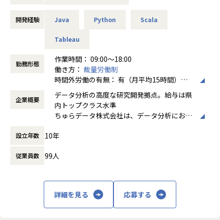
す。
ちゅらデータのデータエンジニアは顧客のおかれた状況に応
じて適切なエンジニアリングを提供できるよう組織として成
開発経験
Java
Python
Scala
長していこうとしています。
■募集背景
具体的な業務内容としては例えば「サイロ化された基幹シス
Tableau
今期より部署をSES事業部、ITソリューション部と2軸化した
テムの中にあるデータをクラウド上の分析基盤へつなげるデ
当社は、更なる事業拡大に向けエンジニアを募集します。
ータパイプラインを構築」したり、
作業時間： 09:00～18:00
勤務形態
もしくは「日々大量に発生するログデータを強大なマシンパ
働き方：
裁量労働制
ワーを持つ分散コンピューティング環境で流れるように処理
時間外労働の有無： 有（月平均15時間）
■配属部署
する」が挙げられます。
休憩時間： 60分
データ分析の高度な研究開発拠点。給与は県
SES事業部
企業概要
内トップクラス水準
【業務の変更の範囲】
ちゅらデータ株式会社は、データ分析におけ
当社業務全般
る高度な研究開発を行う拠点として、DATUM
■この仕事で得られるもの
10年
設立年数
STUDIO株式会社の完全子会社として設立さ
★自分の進みたい道が決まっている方へ
れました。親会社であるDATUM STUDIOは、
自分の高めたい技術、スキルに向かってひたむきに取り組め
99人
従業員数
日本有数の分析者であり多数の著書も出版し
ます。
ている酒巻・里の2人が立ち上げた、現在急
もし、何かに躓いたときや不安になった時はいつでも相談し
成長中のデータ分析カンパニーです。親会社
てください。
と強固な協力体制にあるため、大企業からベ
詳細を見る
応募する
ンチャー企業まで、業界・業種を問わず様々
★現在やりたいことが決まってない方へ
な仕事を担当することができるのが当社の強
私たちはあなたがやりたくないと思うことは強要しません。
みです。