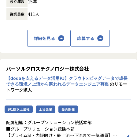
15年
設立年数
する立場にスコープを拡張しています。
411人
従業員数
顧客の大半は大手企業となっており、30年以
上データ活用領域に特化してきたナレッジ/市
場からの信頼が強固な経営基盤を支えていま
す。
詳細を見る
応募する
■Mission：専門性と技術力、高度な分析ノ
ウハウの提供
多様な企業活動の情報の価値転換というニー
ズに応えるため、私たちは「プロフェッショ
パーソルクロステクノロジー株式会社
ナルサービスの大衆化」をミッションとして
【dodaを支えるデータ活用PJ】クラウド×ビッグデータで成長
掲げております。高い専門性を持った技術
できる環境／上流から関われるデータエンジニア募集
のリモー
力、深い経験から得られた多様性のある高度
トワーク求人
な分析力をハイクオリティ＆ローコストで提
供することで、企業の競争優位確保に貢献す
ることを私たちは使命としております。
週1日以上出社
上場企業
受託開発
■Vision：100年企業の創造
配属組織：グループソリューション統括本部
私たちはビジョンとして「100年企業の創
■グループソリューション統括本部
造」を掲げて、理想企業の創造に向け、「社
【プライムSI・内販向け・最上流～下流まで一気通貫】
員全員が燃える会社」を目指しています。理