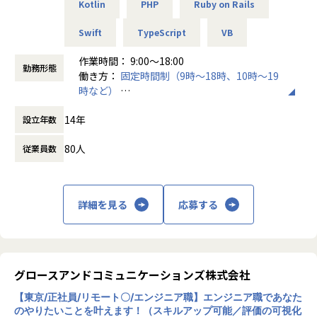
Kotlin
PHP
Ruby on Rails
・AI・IoT関連システム
******************************************************
・ECサイト開発
**************
Swift
TypeScript
VB
■この仕事で得られるもの
・官公庁業務システム開発
【動画のご紹介】
・自分の進みたい道が決まっている方へ
・サーバ、ネットワーク設計構築／保守／運用
組織やカルチャーについて、30秒～1分ほどのショート動画
作業時間： 9:00〜18:00
自分の高めたい技術、スキルに向かってひたむきに取り組め
※スキルにあったフェーズからお任せしていきます。
勤務形態
でご紹介しております。ぜひご覧ください。
働き方：
固定時間制（9時～18時、10時～19
ます。
時など）
もし、何かに躓いたときや不安になった時はいつでも相談し
【仕事の魅力】
■事業・組織紹介編
時間外労働の有無： 有（月平均5時間）
てください。
・エンジニア本人が案件を希望・選択
https://note-it.persol-xtech.co.jp/n/n3dc25404fa46
14年
設立年数
休憩時間： 60分
システムの種類や活かしたいスキル、勤務地、残業状況など
事業部長やゼネラルマネジャー、マネジャーたちが自組織の
・現在やりたいことが決まってない方へ
詳細をヒアリングしています。
80人
特徴や仕事のやりがい、働く魅力についてご紹介します。
従業員数
私たちはあなたがやりたくないと思うことは強要しません。
まずはやってみたいと思える案件を沢山経験し、進みたい道
・こだわり条件も大切に
■カルチャー・制度紹介編
や得意不得意を一緒に明確化しましょう。
給与を上げたい、残業を減らしたい、最新技術に携わりた
https://note-it.persol-xtech.co.jp/n/na642e98915d8
い、同じ現場に長く居たい…という希望も受け入れ、働く上
詳細を見る
応募する
私たち組織のカルチャーや、「はたらいて、笑おう。」を実
・アドバイザーが付きます
での満足度も高く、自己成長に向けてひたむきに取り組めま
現するための制度・取り組みについてご紹介します。
自己評価の際はアドバイザーを利用し、方向性や今後のキャ
す。
******************************************************
リアについて悩みや不安を相談できます。
**************
・契約単価を見える化し、その契約単価を基に昇給・賞与を
【業務の変更の範囲】
グロースアンドコミュニケーションズ株式会社
算出
【業務の変更の範囲】
無
もちろん、契約単価が全てではなく、社内での活躍、現場か
会社の定める職種(出向を命じることがあり、その場合は出向
【東京/正社員/リモート〇/エンジニア職】エンジニア職であなた
らの評価、資格取得など数字以外の評価も取り入れていま
のやりたいことを叶えます！（スキルアップ可能／評価の可視化
先の定める職種)