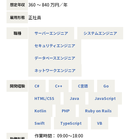
4.データビジネスの領域で、データエンジニアとしてジェネ
契約の透明性とキャリアサポートを重視し、成長の機会を豊
360 〜 840 万円／年
想定年収
ラリストを目指している方にマッチします。
富に提供しています。
正社員
雇用形態
■開発環境
・データセンタ環境と複数のクラウド環境に配置された大小
■仕事内容
様々な複数のシステムで構成されています。
職種
サーバーエンジニア
システムエンジニア
【概要】
・今回特に利用するデータ基盤はクラウド環境です(主にAW
オープン系Webシステムの開発、IoTやAI関連、データ分
S, Azure)。クラウドスキルを磨けます。
セキュリティエンジニア
析、インフラ設計構築、自社アプリ開発など。
・大半のプロジェクトは顧客の情報システム部門と一緒に進
案件は特定の業種に偏っていないため、官公庁・医療・製
データベースエンジニア
めています。上流工程から本質的な課題に取り組むことがで
造・流通・通信といった希望に合ったものを選べます。案件
きます。
によっては在宅勤務も可能です。（現在在宅勤務率70％超）
ネットワークエンジニア
・データ系エンジニアを目指す約30名の組織で、一緒に取り
組んでいただきます。切磋琢磨し、一緒に成長できます。
【具体的な仕事内容】
開発経験
C#
C++
C言語
Go
プロジェクト例
■やりがい
・オープン系Webシステム開発
・私たちが携わったサービスがパーソルグループを代表する
HTML/CSS
Java
JavaScript
・スマートフォンアプリ開発
ビジネスを支えています。
・ゲームアプリ開発
・ユーザー部門と一体となって中長期で計画・実行していく
Kotlin
PHP
Ruby on Rails
・組込システム開発
ことができる環境です。
・AI・IoT関連システム
Swift
TypeScript
VB
・グループ企業向けの開発部門だからこそ、ユーザーとの距
・ECサイト開発
離も近く、提案力、折衝力を磨くことが出来ます。
・官公庁業務システム開発
作業時間： 09:00～18:00
・上流から下流工程まで携わることができます。
・サーバ、ネットワーク設計構築／保守／運用
勤務形態