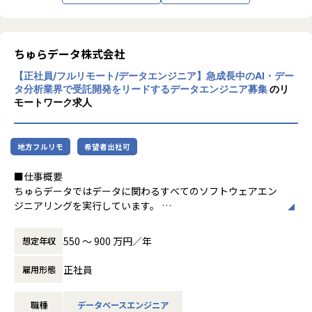
無
★契約単価を見える化し、その契約単価を基に昇給・賞与を
算出
ちゅらデータ株式会社
もちろん、契約単価が全てではなく、社内での活躍、現場か
らの評価、資格取得など数字以外の評価も取り入れていま
【正社員/フルリモート/データエンジニア】急成長中のAI・デー
す。
タ分析業界で受託開発をリードするデータエンジニア募集
のリ
モートワーク求人
私たちが、エンジニアの希望を尊重する理由は、”やりたい
ことが出来る環境”が成長に繋がると考えているからです。
エンジニアとして成長意欲の高いあなたをお待ちしておりま
地方フルリモ
希望者出社可
す。
■仕事概要
ちゅらデータではデータに関わるすべてのソフトウェアエン
【社内の雰囲気】
ジニアリングを実行しています。
平均年齢34歳、平均経験年数13年と、技術への向上心が高い
データは利用されなければ埋もれてしまい価値を発揮できま
社員が多くいます。
せん。ちゅらデータのデータエンジニアはデータを利用可能
550 〜 900 万円／年
想定年収
勉強会を開催し技術の情報交換をしたり、部活に所属すれば
な状態にするために持てる知識と経験を投入し、顧客がデー
趣味が広がります。
タから価値を創出できるよう手を尽くしています。
正社員
雇用形態
また、資格支援制度をうまく利用して資格取得に励む社員
や、slackを利用してプライベートの話で盛り上がる等、自
顧客の保有するデータは多様な環境・形態・事情におかれて
分の居心地の良い場所が見つかりやすく、働きやすい職場で
職種
データベースエンジニア
います。