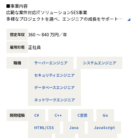
エンジニアとして成長意欲の高いあなたをお待ちしておりま
■事業内容
②技術ベースで成長できる環境
す。
広範な案件対応ITソリューションSES事業
当社は、プロジェクトを通して多種多様な経験を積むことが
多様なプロジェクトを選べ、エンジニアの成長をサポートす
できます。
【社内の雰囲気】
るSES事業です。契約の透明性とキャリアサポートを重視
●開発手法：ウォータフォール型での大規模開発～スクラム
平均年齢34歳、平均経験年数13年と、技術への向上心が高い
し、成長の機会を豊富に提供しています。
360 〜 840 万円／年
型での高速な小～中規模開発
想定年収
社員が多くいます。
●インフラ環境：データセンタにサーバ設置するオンプレミ
勉強会を開催し技術の情報交換をしたり、部活に所属すれば
正社員
雇用形態
スな環境～AWS等を利用したクラウドネイティブな環境
趣味が広がります。
■仕事内容
●システム開発：Java/C#を駆使したWebシステム開発～ス
また、資格支援制度をうまく利用して資格取得に励む社員
【概要】
マホアプリやNode.js/React等のモダンなJavascriptを駆使
や、slackを利用してプライベートの話で盛り上がる等、自
職種
サーバーエンジニア
システムエンジニア
オープン系Webシステムの開発、IoTやAI関連、データ分
した開発
分の居心地の良い場所が見つかりやすく、働きやすい職場で
析、インフラ設計構築、自社アプリ開発など。
す。
セキュリティエンジニア
案件は特定の業種に偏っていないため、官公庁・医療・製
③人材ビジネスの醍醐味
造・流通・通信といった希望に合ったものを選べます。案件
人材業界のシステムの醍醐味は、世の中の労働人口が減少し
データベースエンジニア
によっては在宅勤務も可能です。（現在在宅勤務率70％超）
ていく未来に対して、就業機会の提供や雇用創造に繋げるこ
■募集背景
とができる社会貢献性の高さです。また、パーソルグループ
ネットワークエンジニア
今期より部署をSES事業部、ITソリューション部と2軸化した
【具体的な仕事内容】
は、業界No1の人材派遣や人材紹介サービスを提供してお
当社は、更なる事業拡大に向けエンジニアを募集します。
プロジェクト例
り、個人の仕事に対するライフサイクルをワンストップで提
開発経験
C#
C++
C言語
Go
・オープン系Webシステム開発
供できることができます。利用ユーザ―は1000万人を超え、
・スマートフォンアプリ開発
社会インフラに近い規模です。そのため、社会課題にダイレ
■配属部署
HTML/CSS
Java
JavaScript
・ゲームアプリ開発
クトにアプローチすることが可能です。
SES事業部
・組込システム開発