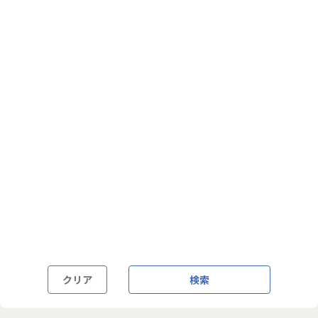
フルフレックス制
裁量労働制
語学・国籍から探す
英語力必須
英語力尚可（英語活用環境あり）
外国籍の方OK
クリア
検索