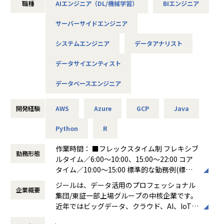
職種
AIエンジニア（DL/機械学習）
BIエンジニア
のコミュニケーション能力など、幅広い経験に基づくスキル
アップ・キャリアアップが可能な環境です。
サーバーサイドエンジニア
●エンドユーザー様と直接やり取りをする立場であり、要件
定義など上流工程に携われます。
システムエンジニア
データアナリスト
【業務の変更の範囲】
データサイエンティスト
適正に応じて、会社の指示する業務への異動を命じることが
ある
データベースエンジニア
開発経験
AWS
Azure
GCP
Java
Python
R
作業時間： ■フレックスタイム制 フレキシブ
勤務形態
ルタイム／6:00～10:00、15:00～22:00 コア
タイム／10:00～15:00 標準的な勤務例(標準
労働時間)／9:00～18:00
ジールは、データ活用のプロフェッショナル
企業概要
働き方：
フレックス制（コアタイムあり）
集団/東証一部上場グループの中核企業です。
時間外労働の有無： 有（月平均19時間）
近年ではビッグデータ、クラウド、AI、IoTを
休憩時間： 60分
活用した事例も増加し、顧客のDX推進を支援