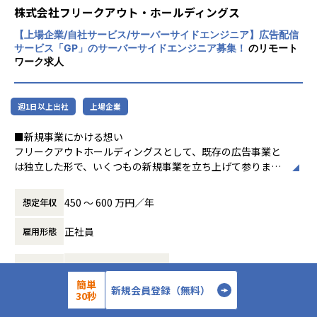
とらえること。
株式会社フリークアウト・ホールディングス
けるプロダクトを開発できるスキルを獲得できる
期待を大きく超える新たな価値を共に創り出
・高いレベルのエンジニアと共に業務することで成長できる
【上場企業/自社サービス/サーバーサイドエンジニア】広告配信
すこと。皆さまがサービスの成長を志したと
環境がある
サービス「GP」のサーバーサイドエンジニア募集！
のリモート
きに、
・データ領域で活躍するためのスキルを基礎から学ぶことが
ワーク求人
真っ先にニジボックスを思い浮かべていただ
できる
けることを目指しています。
・プロダクト開発エンジニアやテクニカル領域のPM等、
様々なキャリアを広げることができる
週1日以上出社
上場企業
・データエンジニアリング領域の充実した研修環境
■新規事業にかける想い
【業務の変更の範囲】
フリークアウトホールディングスとして、既存の広告事業と
無
は独立した形で、いくつもの新規事業を立ち上げて参りまし
た。
新規事業のテーマはいくつかあり、それぞれのテーマに基づ
450 〜 600 万円／年
想定年収
いて１テーマ１チームを結成、これまでの既存事業のプロダ
クト開発のノウハウを活かしながらも、チームでプロダクト
正社員
雇用形態
の成長を目指します。新しいチームの中心メンバーとしてプ
ロダクトの成長を牽引していただきます。
職種
インフラエンジニア
簡単
■仕事内容
新規会員登録（無料）
30秒
サーバーサイドエンジニア
動画広告に関する新規事業を展開する、株式会社GPでの業務
となります。