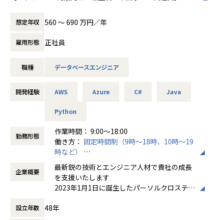
グループソリューション統括本部は、パーソルグループ全体
想企業とは「他者貢献」を通して誰よりも発
(グループ会社約136社、社員数約70,000名)に対してIT活用
展する企業です。そして、社員全員が燃え続
560 〜 690 万円／年
想定年収
の高度化やITによる付加価値の創出を先導、牽引し、パーソ
ける会社が「100年企業」であると信じてい
ルグループの成長に貢献する部門です。
ます。お客様に対する長期的な貢献を果たす
正社員
雇用形態
ことに最大の意義をもって事業活動に取り組
主要顧客としては、パーソルホールディングス、パーソルテ
んで参ります。
職種
データベースエンジニア
ンプスタッフ、パーソルキャリアがあり、業務・企画部門と
連携し、プロジェクト立ち上げのための最上流の企画・コン
サルティングから構築・運用保守と一気通貫で関わることが
開発経験
AWS
Azure
C#
Java
できる環境です。
Python
■配属部門
配属先は、リクルートメントビジネスソリューション部を予
作業時間： 9:00～18:00
勤務形態
定しております。
働き方：
固定時間制（9時～18時、10時～19
時など）
リクルートメント・系組織はPersolグループが手掛ける転職
時間外労働の有無： 有（月平均20時間）
最新鋭の技術とエンジニア人材で貴社の成長
支援サービス「doda」の開発を行う専門部署となります。ブ
企業概要
休憩時間： 60分
を支援いたします
ランド力のあるサービスのシステム開発に上流から下流まで
2023年1月1日に誕生したパーソルクロステク
一気通貫で関わることができ、プロジェクトによっては要件
ノロジーは、人と組織の生産性の向上およ
定義よりも上流の業務企画フェーズから関わる機会もござい
48年
設立年数
び、エンジニアの多様なはたらき方を追求
ます。
し、はたらき方に変革を起こすことで社会課