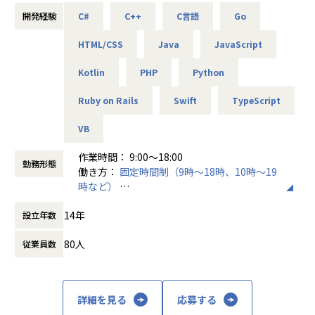
プロジェクト例
■配属部署
開発経験
C#
C++
C言語
Go
・オープン系Webシステム開発
SES事業部
・スマートフォンアプリ開発
HTML/CSS
Java
JavaScript
・ゲームアプリ開発
・組込システム開発
■この仕事で得られるもの
Kotlin
PHP
Python
・AI・IoT関連システム
・自分の進みたい道が決まっている方へ
・ECサイト開発
Ruby on Rails
Swift
TypeScript
自分の高めたい技術、スキルに向かってひたむきに取り組め
・官公庁業務システム開発
ます。
・サーバ、ネットワーク設計構築／保守／運用
VB
もし、何かに躓いたときや不安になった時はいつでも相談し
※スキルにあったフェーズからお任せしていきます。
てください。
作業時間： 9:00〜18:00
勤務形態
働き方：
固定時間制（9時～18時、10時～19
・現在やりたいことが決まってない方へ
【仕事の魅力】
時など）
私たちはあなたがやりたくないと思うことは強要しません。
★エンジニア本人が案件を希望・選択
時間外労働の有無： 有（月平均5時間）
まずはやってみたいと思える案件を沢山経験し、進みたい道
システムの種類や活かしたいスキル、勤務地、残業状況など
14年
設立年数
休憩時間： 60分
や得意不得意を一緒に明確化しましょう。
詳細をヒアリングしています。
80人
従業員数
・アドバイザーが付きます
★こだわり条件も大切に
自己評価の際はアドバイザーを利用し、方向性や今後のキャ
給与を上げたい、残業を減らしたい、最新技術に携わりた
リアについて悩みや不安を相談できます。
い、同じ現場に長く居たい…という希望も受け入れ、働く上
での満足度も高く、自己成長に向けてひたむきに取り組めま
詳細を見る
応募する
【業務の変更の範囲】
す。