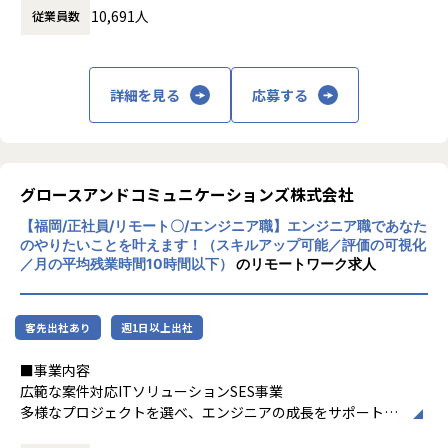
10,691人
従業員数
題の解決を図ってまいります。
職務内容
研究開発・ものづくりの領域においては自動
■概要
車・航空宇宙関連機器・家電・ロボットの設
パーソルグループの自社サービスや、自社グループ企業内の
計・開発・実験におけるモデルベース開発
社員が利用するシステムの開発・保守を専門にしている部門
詳細を見る
応募する
（MBD）等を提供しており、IT領域において
となります。
は情報通信、IT/インターネット、EC分野を
転職支援サービスのビジネス領域で、データを活用したシス
中心とした幅広い業界に対してのシステム開
テム全般の開発・保守のお仕事です。
発・インフラ設計・評価検証業務等を提供し
ております。さらには、近年需要が拡大して
グロースアンドコミュニケーションズ株式会社
■詳細
いるRPA・IoT・UWB・ドローン・セキュリ
1.顧客はパーソルグループを代表する、転職支援サービス『d
【福岡/正社員/リモート〇/エンジニア職】エンジニア職であなた
ティ等の最新技術の活用についても精力的に
oda』で有名な企業です。
のやりたいことを叶えます！（スキルアップ可能／評価の可視化
ご支援をしております。
2.データビジネスに向き合う顧客のデータ部門を、IT支援す
／月の平均残業時間10時間以下）
のリモートワーク求人
またエンジニアに対しさまざまなはたらき方
る組織です。
の機会提供を行うべく、フリーランス人材の
3.データ活用を目的としたデータ基盤の保守・開発業務を担
マッチング、若手未経験エンジニア層の育成
当いただきます。
客先出社あり
週1日以上出社
支援等にも取り組んでおります。
主な作業内容
これからも私たちを必要としてくださるお取
・情報活用基盤の設計/構築及び保守
■事業内容
引先企業様に対し、唯一無二かつ、高付加価
・Web(API) やバッチ等のシステム保守や開発（例：Pytho
広範な案件対応ITソリューションSES事業
値・高品質な「技術サービス」をご提供する
n、DDL/DML、Shell）
多様なプロジェクトを選べ、エンジニアの成長をサポートす
エンジニアリング企業であるよう精進してま
・データ調査やデータモデル開発
るSES事業です。
いります。