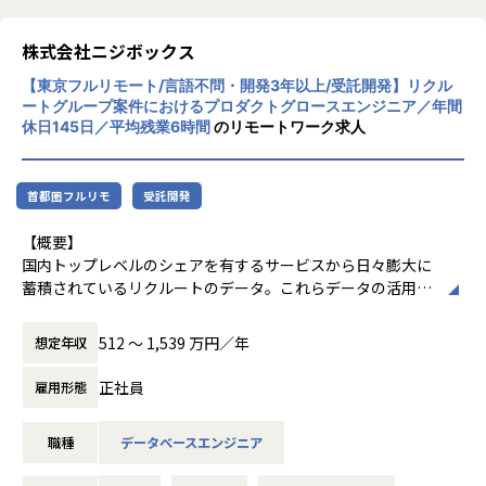
まずはやってみたいと思える案件を沢山経験し、進みたい道
また、データ分析の力で沖縄を盛り上げよう
や得意不得意を一緒に明確化しましょう。
という意思のもと設立された会社のため、給
株式会社ニジボックス
与は沖縄県内トップクラスの水準をお約束し
★アドバイザーが付きます
【東京フルリモート/言語不問・開発3年以上/受託開発】リクル
ます。
自己評価の際はアドバイザーを利用し、方向性や今後のキャ
ートグループ案件におけるプロダクトグロースエンジニア／年間
リアについて悩みや不安を相談できます。
休日145日／平均残業6時間
のリモートワーク求人
【業務の変更の範囲】
無
首都圏フルリモ
受託開発
【概要】
国内トップレベルのシェアを有するサービスから日々膨大に
蓄積されているリクルートのデータ。これらデータの活用を
推進するデータプロダクトをライフサイクル全体を通して適
切に運営し、プロダクトが価値発揮する際に生じる様々な課
512 〜 1,539 万円／年
想定年収
題を解決しながら、プロダクトを成長させて事業価値に繋げ
ていきます。
正社員
雇用形態
【詳細】
職種
データベースエンジニア
リクルートの各種サービスで利用されているデータプロダク
トを運営しています。