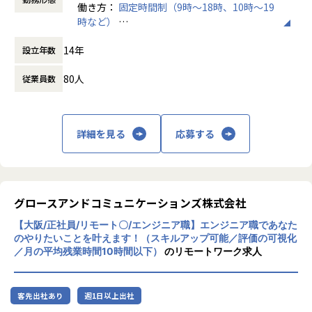
働き方：
固定時間制（9時～18時、10時～19
・メンバーだけではなく役員・部長の多くが中途入社であ
※スキルにあったフェーズからお任せしていきます。
時など）
り、ハンディは一切なく成果が正当に評価されます。
時間外労働の有無： 有（月平均5時間）
【仕事の魅力】
14年
設立年数
休憩時間： 60分
■魅力
・エンジニア本人が案件を希望・選択
・大規模システムとビッグデータに関わりながら、データエ
システムの種類や活かしたいスキル、勤務地、残業状況など
80人
従業員数
ンジニアのキャリアに必要な経験を積むことができます。
詳細をヒアリングしています。
組織魅力
・こだわり条件も大切に
①技術的な教育研修制度
給与を上げたい、残業を減らしたい、最新技術に携わりた
詳細を見る
応募する
当社では横断的な技術・PM品質向上組織による内部講習が
い、同じ現場に長く居たい…という希望も受け入れ、働く上
あること、外部講習の法人契約600IDを通した学習機会があ
での満足度も高く、自己成長に向けてひたむきに取り組めま
ります。約270の認定資格については取得時に受験料を会社
す。
が支給します。更に難易度に応じてインセンティブを支給し
ています。(昨年度年間3千万利用実績）
グロースアンドコミュニケーションズ株式会社
・契約単価を見える化し、その契約単価を基に昇給・賞与を
また、グループソリューション本部では、独自に「月5時
算出
【大阪/正社員/リモート〇/エンジニア職】エンジニア職であなた
間」の教育研修時間の確保ルールを推進しています。確保し
もちろん、契約単価が全てではなく、社内での活躍、現場か
のやりたいことを叶えます！（スキルアップ可能／評価の可視化
た時間の活用手段として年間1.4千万のコストをかけて、顧
らの評価、資格取得など数字以外の評価も取り入れていま
／月の平均残業時間10時間以下）
のリモートワーク求人
客、システム環境、業務に即した外部の有償講習を積極活用
す。
中です。外部講習の事例としては、ビジネス講習／スクラム
マスター研修／AWS研修／Oracle研修／Udemy・グロービ
私たちが、エンジニアの希望を尊重する理由は、”やりたい
客先出社あり
週1日以上出社
スなどがあります。
ことが出来る環境”が成長に繋がると考えているからです。