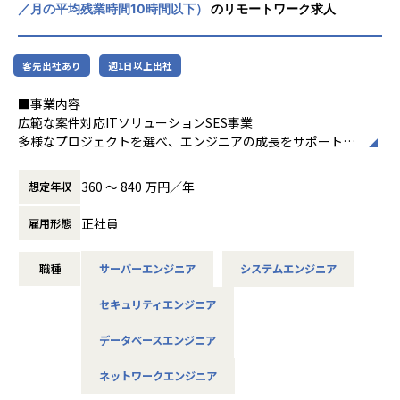
す。
／月の平均残業時間10時間以下）
のリモートワーク求人
私たちが、エンジニアの希望を尊重する理由は、”やりたい
ことが出来る環境”が成長に繋がると考えているからです。
客先出社あり
週1日以上出社
エンジニアとして成長意欲の高いあなたをお待ちしておりま
す。
■事業内容
広範な案件対応ITソリューションSES事業
【社内の雰囲気】
多様なプロジェクトを選べ、エンジニアの成長をサポートす
平均年齢34歳、平均経験年数13年と、技術への向上心が高い
るSES事業です。契約の透明性とキャリアサポートを重視
社員が多くいます。
し、成長の機会を豊富に提供しています。
360 〜 840 万円／年
想定年収
勉強会を開催し技術の情報交換をしたり、部活に所属すれば
趣味が広がります。
正社員
雇用形態
また、資格支援制度をうまく利用して資格取得に励む社員
■仕事内容
や、slackを利用してプライベートの話で盛り上がる等、自
【概要】
分の居心地の良い場所が見つかりやすく、働きやすい職場で
職種
サーバーエンジニア
システムエンジニア
オープン系Webシステムの開発、IoTやAI関連、データ分
す。
析、インフラ設計構築、自社アプリ開発など。
セキュリティエンジニア
案件は特定の業種に偏っていないため、官公庁・医療・製
造・流通・通信といった希望に合ったものを選べます。案件
データベースエンジニア
■募集背景
によっては在宅勤務も可能です。（現在在宅勤務率70％超）
今期より部署をSES事業部、ITソリューション部と2軸化した
ネットワークエンジニア
当社は、更なる事業拡大に向けエンジニアを募集します。
【具体的な仕事内容】