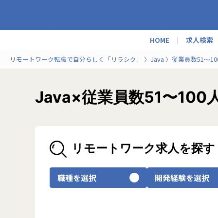
HOME
求人検索
リモートワーク転職で自分らしく「リラシク」
Java
従業員数51〜10
Java×従業員数51〜1
リモートワーク求人を探す
職種を選択
開発経験を選択