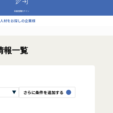
会員登録
ログイン
人材をお探しの企業様
情報一覧
さらに条件を追加する