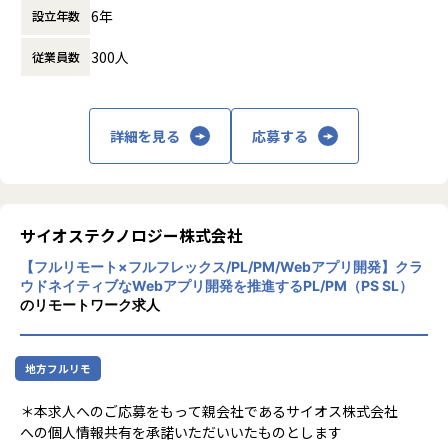
https://note.com/hacobell/n/n169ca16fd0b9?magazin
ためのスピード感のある開発が求められるため、それを技術
物流業務のデジタル化・自動化を加速させるためのSaaSプロ
6年
設立年数
主な事業内容には、自動車のサブスクリプシ
e_key=mee1111c9f9cf
的なアプローチで達成する事も期待されています。
ダクトを開発しています。
ョンサービス「KINTO」や、マルチモーダル
現在、「配車管理」「配車計画」「動態管理」、そして2024
300人
従業員数
モビリティサービス「my route」の開発・運
▼開発組織の体制について／VPoE・VPoTのインタビューは
具体的な業務内容
年に事業継承した「トラック簿」というプロダクトを開発・
用があります。
こちら
展開しており、
また、デジタル分野における情報システムの
https://note.com/hacobell/n/n77ab6e3a81fe
KINTO ONE 中古車 バックエンドシステムの運用保守、新規
市場開拓をすすめながら、プロダクトさらなる価値向上に取
設計、開発、運用管理を行い、トヨタグルー
機能の開発
詳細を見る
応募する
り組んでいます。
プのモビリティサービスのグローバル展開を
KINTO ONE 中古車 サイトをステークホルダーと共に機能改
新しい技術領域へのチャレンジや、新しいプロダクトの立ち
技術面で支援しています。
■参考資料
善
上げなども視野にいれながら、価値探索や仮説検証を高速に
【★社風/文化】
▼ハコベル テックblog
周辺システム開発チームとの仕様調整
実施していくフェーズの事業です。
株式会社KINTOテクノロジーズは、多様性を
https://zenn.dev/p/hacobell_dev
Java、Kotlin、Goを用いたAPI設計、開発（コーディング、
尊重し、柔軟なマインドで変化を楽しむ文化
サイオステクノロジー株式会社
ソースコードレビュー）
▽導入事例２:
があります。
▼エンジニアメンバーの社員インタビューはこちら
テスト設計、実装、自動化、QAチームとの調整
「個社の枠を超えて、業界全体で物流課題の解決に取り組ん
【フルリモート×フルフレックス/PL/PM/Webアプリ開発】クラ
社員同士の情報交換やスキル研鑽が活発で、
https://note.com/hacobell/m/mee1111c9f9cf/hashta
Aurora MySQLを使ったDB設計、実装
でいきたいーーその第一歩として、業務のデジタル化は必須
ウドネイティブなWebアプリ開発を推進するPL/PM（PS SL）
技術の導入や改善がボトムアップで行われる
g/8653491
CI/CDの設計、実装、自動化
のリモートワーク求人
だった」 江崎グリコ株式会社様
環境です。
https://www.hacobell.com/case_studies/8oo_0ab4r8t5
また、データドリブンな経営を重視し、合理
▼クライス社の及川卓也氏がハコベル プロダクト開発部長
ポジションの魅力
的な意思決定を行っています。
宮武へPdMのキャリア戦略についてインタビュー
システム開発の内製化を推進しており、アーキテクチャの選
【業務の変更の範囲】
地方フルリモ
【★働き方/リモートワーク】
https://www.kandc.com/eng/interview/033/
定から自身の技術的裁量を持って開発いただくことも可能で
会社の業務に準ずる
株式会社KINTOテクノロジーズでは、リモー
す。
＊本求人へのご応募をもって親会社であるサイオス株式会社
トワークが積極的に導入されており、リモー
ステークホルダーとの距離が非常に近く、自分たちの開発し
への個人情報共有を承諾いただいいたものとします
トモブプログラミングなどの手法を活用して
◎ハコベルとは
たサービスが事業にどう貢献したかを見ることができ、エン