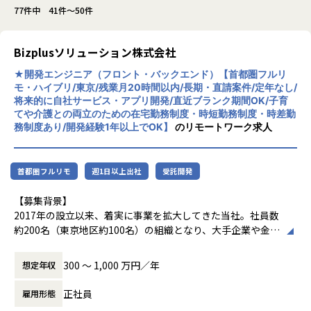
77件中 41件～50件
Bizplusソリューション株式会社
★開発エンジニア（フロント・バックエンド）【首都圏フルリ
モ・ハイブリ/東京/残業月20時間以内/長期・直請案件/定年なし/
将来的に自社サービス・アプリ開発/直近ブランク期間OK/子育
てや介護との両立のための在宅勤務制度・時短勤務制度・時差勤
務制度あり/開発経験1年以上でOK】
のリモートワーク求人
首都圏フルリモ
週1日以上出社
受託開発
【募集背景】
2017年の設立以来、着実に事業を拡大してきた当社。社員数
約200名（東京地区約100名）の組織となり、大手企業や金
融・保険系を中心に上流からの一貫開発や大規模案件の依頼
が多く寄せられています。今後も案件増が見込まれるなか、
300 〜 1,000 万円／年
想定年収
お客様と円滑にやりとりをしながらプロジェクト全体を見渡
していけるベテラン層の参画が急務です。
正社員
雇用形態