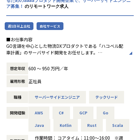
るためのSaaSプロダクト開発企業で、サーバーサイドエンジニ
実装・デリバリーまで一気通貫して担当することによるスキ
ロー体制があります。
ア募集！
のリモートワーク求人
ルアップ
・エンジニアであっても要求・要件定義や仕様策定からBiz
★案件単価の最大8割をエンジニアに還元
サイド・PdMなどと連携し、自分達で考え意思決定していく
スキルアップが収入アップに直結します！
週1日以上出社
自社サービス
裁量の大きいチーム
★紹介案件を獲得した際、賞与最大30万円付与
・チームでの開発を重視し、設計・方針に関するディスカッ
★自身の紹介案件に参画した月には営業手当を支給
■お仕事内容
ションをおこなったり、開発プロセスの改善を含めて自分達
★社内交流会：2～3ヶ月に1度社内交流会を開催
GO言語を中心とした物流DXプロダクトである「ハコベル配
でチームを作り上げていくカルチャー
★資格補助：業務に活かせる資格は取得支援あり
車計画」のサーバサイド開発をお任せします。
■作業環境
＜事業概要＞
ハコベルではエンジニアも、プロダクトマネージャーやカス
・Mac Book Pro / Air (機種・キーボードレイアウト選択可)
■システム開発
600 〜 950 万円／年
想定年収
タマーサポートと共にヒアリング、オンボードなどを通した
支給
お客様のビジネス収益にあたって最適なソリューションを提
理解を大事にしています。
・外付けモニター: フリーアドレスで利用可能
正社員
案し、IT投資予算に合わせて、有効な製品／技術を適材適所
雇用形態
・フリーアドレス制なので、気分に合わせて好きな場所で作
で組み合わせ、スピードと柔軟性に優れた業務システムを提
良い品質のプロダクト開発とユーザーの理解両方を通してユ
業可能
供しております。
職種
サーバーサイドエンジニア
テックリード
ーザーの体験、提供できる価値を最大化できるようなアクシ
∟オフショア開発/テンプレート開発/webシステム開発/業
ョンに共感できるような方を募集しています。
務システム開発
開発経験
AWS
C#
GCP
Go
<選考に進まれる方はご確認ください>
・担当プロダクトのビジョン、目標達成に向けての開発およ
▼Engineer Entrance Book エンジニア組織について情報
■システムエンジニアリングサービス（SES）
び運用
Java
Kotlin
Rust
Scala
をまとめています
経験豊かなITエンジニアと技術を求めている企業様をマッチ
・担当プロダクトがユーザーに提供する価値の理解をし、そ
https://complete-justice-8bb.notion.site/hacobell-eng
ングし、ソフトウェアやシステムの開発をはじめ、幅広くプ
の実現方法を検討・実践
作業時間： コアタイム：11:00～16:00 ※週
ineer-entrancebook