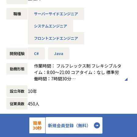
フェーズの事業です。
案件により要件定義からテストまで実施するプロジェクト
や、新しい技術領域にチャレンジするPoC案件などあり、そ
職種
サーバーサイドエンジニア
▽導入事例１：
の中で主に設計や構築・実装を担っていただきます。
「コスト削減額が年間1000万円弱の見込みに！「宅配コスト
システムエンジニア
削減」と「業務の効率化」2つの課題を同時に解決！ 』アッ
【主な業務】
プル引越センター様
・お客様の要件に合わせ、実現方式やアーキテクチャの検討
フロントエンドエンジニア
https://www.hacobell.com/case_studies/v5ayh8ubqo7
・要件定義、基本設計
・提案資料作成や見積作成
・技術検証、技術ブログ執筆、セミナーやイベントでの登壇
開発経験
C#
Java
▼物流DXシステム事業
・実装、プログラミング、バックエンド構築
作業時間： フルフレックス制 フレキシブルタ
物流業務のデジタル化・自動化を加速させるためのSaaSプロ
・お客様との打ち合わせ
勤務形態
イム：8:00〜21:00 コアタイム：なし 標準労
ダクトを開発しています。
原則、社内での業務となり客先常駐での業務はありません。
働時間：7時間30分
現在、「配車管理」「配車計画」「動態管理」、そして2024
働き方：
フルフレックス制
年に事業継承した「トラック簿」というプロダクトを開発・
【業務の変更の範囲】
10年
設立年数
時間外労働の有無： 有（月平均30時間）
展開しており、
業務範囲の限定はない
休憩時間： 60分
市場開拓をすすめながら、プロダクトさらなる価値向上に取
450人
従業員数
り組んでいます。
新しい技術領域へのチャレンジや、新しいプロダクトの立ち
上げなども視野にいれながら、価値探索や仮説検証を高速に
簡単
実施していくフェーズの事業です。
新規会員登録（無料）
詳細を見る
応募する
30秒
▽導入事例２: