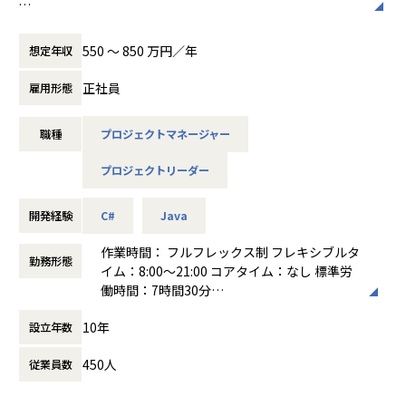
効率的な開発を行っています。
ハコベルは、「物流の「次」を発明する」というミッション
ジニア起点での事業のグロースを体感することができるポジ
【募集要項】
また、社員のワークライフバランスを重視
を掲げ、荷主と運送会社を繋ぐプラットフォーム事業と、
ションです。
WEBアプリケーション開発、オープンソースを利⽤した開発
し、柔軟な働き方を推奨しています。
550 〜 850 万円／年
想定年収
荷主向けのオペレーションDXを支援するSaaS事業を運営す
トヨタグループに属する企業であるため、資金面や組織面の
や構築、データ分析基盤構築、APIマネジメント、Web3案件
る物流テックスタートアップです。
基盤が強く、短期的なビジネスの状況に左右されずにプロダ
など幅広い領域での業務となります。
正社員
雇用形態
2015年にラクスル株式会社の新規事業として始まり、2022
クト開発に集中できます。
案件により要件定義からテストまで実施するプロジェクト
年にはBtoB物流No.1のセイノーHD株式会社とジョイントベ
クラウドネイティブなアーキテクチャを用いています。ま
や、新しい技術領域にチャレンジするPoC案件などあり、そ
ンチャーを組む形で「ハコベル株式会社」として独立しまし
た、コミュニケーションがオープンでメンバー同士の関係性
職種
プロジェクトマネージャー
れらプロジェクトを推進するPL/PMを募集いたします。
た。
がフラットです。
経験が浅い方でも、今後のキャリアプランにおいてフルスタ
その後も、成長性・注目度の高さから、山九株式会社・株式
プロジェクトリーダー
ックに経験を積んでいきたいという方もぜひご応募くださ
会社環境エネルギー投資・福山通運株式会社・SOMPO Grow
【業務の変更の範囲】
い。
th Partners株式会社・日本ロジテム株式会社・
会社の定める業務すべて
開発経験
C#
Java
日本郵政キャピタル株式会社・JA三井リース株式会社といっ
※案件規模は小規模〜中規模(100人月未満)、Java, C#などオ
た、大手企業から続々と出資を頂いてきました。
ブジェクト指向言語を用いた、クラウドサービス上での開発
作業時間： フルフレックス制 フレキシブルタ
勤務形態
ハコベルは20兆円を超える物流業界において、全国の営業ネ
が主な案件となります。
イム：8:00〜21:00 コアタイム：なし 標準労
ットワークと、仕組・プロダクトを融合し、日本の物流を変
※マネジメント業務と設計などのプレイングを兼ねられる
働時間：7時間30分
革していきます。
⽅、プロジェクトリーダ―からプロジェクトマネジメントへ
働き方：
フルフレックス制
10年
のステップアップをお考えの⽅、プロジェクトマネージャー
設立年数
時間外労働の有無： 有（月平均30時間）
として専任されたい方など⼤歓迎です。
休憩時間： 60分
■物流テックNo. 1 × BtoB運送No. 1。新生ハコベルが構築
450人
従業員数
する「物流の新世界」
【主な業務】
・ハコベルが取り組む社会課題
* お客様への提案および⾒積作成やプリセールス⽀援