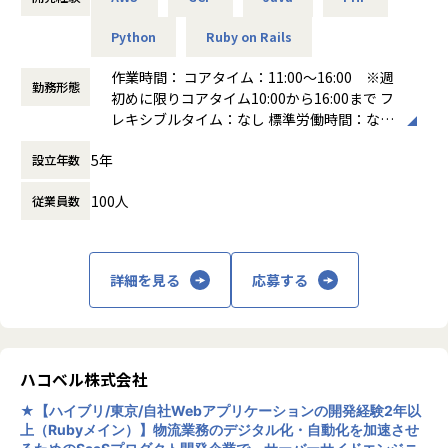
・BizやPdMメンバーと連携し、担当プロダクトのビジョ
★会社の交流会：年に数回、不定期でオンライン交流会・懇
考え方が伝わると思います。
ン、目標達成に向けての開発および運用
親会を実施
また、メンバー対リーダーの人数比も多すぎるということが
Python
Ruby on Rails
・担当プロダクトがユーザーに提供する価値を理解し、その
★手当：エンジニア紹介により、プロジェクト参加期間で毎
ないため、大手SES、Sierと比べてマイクロマネジメントが
実現方法を検討・実践
作業時間： コアタイム：11:00～16:00 ※週
月営業手当を支給
できることも強みです。
勤務形態
・TLと連携したプログラミング言語やフレームワーク、ライ
初めに限りコアタイム10:00から16:00まで フ
★賞与：顧客・エンジニアの紹介で、企業の売上拡大につな
「どのようにいいものを作っていくか」といったフェーズか
ブラリの技術調査・選択
レキシブルタイム：なし 標準労働時間：なし
がった場合、賞与として最大30万円支給
ら携わることも可能です。
・担当プロダクトの安定した運用と定期的な改善サイクルの
働き方：
フレックス制（コアタイムあり）
★給与：案件単価の最大80%を還元
5年
実現
設立年数
時間外労働の有無： 有（月平均10時間）
★育児休暇中の社員支援：仕事・子育ての両立サポート、自
【業務の変更の範囲】
休憩時間： 60分
社勤務・在宅勤務制度あり
会社の定める業務
100人
従業員数
★平均残業10~20時間程度
■キャリアパス
★職場環境の選択可能：キャリア・通勤場所に沿った職場環
領域を限定せずに広くチャレンジすることが歓迎されるカル
境を選んでいただけます
チャーが浸透しています。
★社内製品開発・企画：ご希望があればプロジェクトに参画
詳細を見る
応募する
「本人の意志・志向性に応じて、柔軟に役割を広げていく」
いただきます（海外ハイテクベンチャー企業とのチーム協
考え方がベースにあり、バックエンドエンジニアがフロント
業）
エンド領域へチャレンジしたり、要求整理・要件定義からエ
ンジニアがどんどん入っていったり、PdMやCS領域に染み出
＜企業の特徴＞
していったりと多様なチャレンジが可能です。
【エンジニアを第一に考える社風】
ハコベル株式会社
自社請負案件を手掛けており、コロナ渦でも昨対比2倍の増
★【ハイブリ/東京/自社Webアプリケーションの開発経験2年以
■ポジションの魅力
収増益となりました。
上（Rubyメイン）】物流業務のデジタル化・自動化を加速させ
・大規模かつビジネス要件の複雑なプロダクト開発を設計・
代表をはじめ、採用担当も元エンジニアであり、手厚いフォ