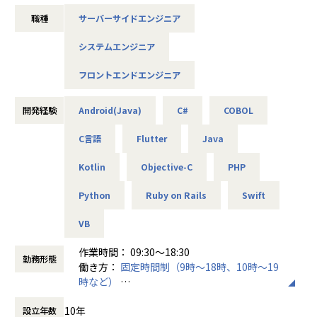
【業務内容】
職種
サーバーサイドエンジニア
開発エンジニアとして幅広いプロジェクトに携わっていただ
きます。
システムエンジニア
金融・保険を中心に幅広い業界のシステムを手がけており、
フロントエンドエンジニア
近年では化粧品業界向けのERPパッケージ開発にも取り組ん
でいます。
開発経験
Android(Java)
C#
COBOL
【具体的には】
C言語
Flutter
Java
■Web系・オープン系・スマホアプリ開発
■業務系Webシステム開発
Kotlin
Objective-C
PHP
■BtoC向けECサイトのフロントエンド開発
■IoT組込開発 など
Python
Ruby on Rails
Swift
※経験・キャリアプランに応じて案件をアサインします
VB
～エンドユーザーと近い距離で幅広いフェーズを一貫して担
当～
作業時間： 09:30～18:30
プロジェクトの全体像を把握しながら、業務理解を深められ
勤務形態
働き方：
固定時間制（9時～18時、10時～19
ます。
時など）
チームコントロール・プロジェクト管理などのスキルを高め
時間外労働の有無： 有（月平均10時間～20
ながら
10年
設立年数
時間）