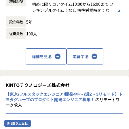
ロジェクトの遂行、ビジネス目標の達成を強力にサポートい
勤務形態
・担当プロダクトの安定した運用と定期的な改善サイクルの
初めに限りコアタイム10:00から16:00まで フ
たします。
実現
レキシブルタイム：なし 標準労働時間：なし
▼軽貨物運送手配システムG マネージャーのインタビューは
経験豊富なエンジニアによる高い技術力はもちろんのこと、
・担当プロジェクトの技術的な課題設定及び解決
働き方：
フレックス制（コアタイムあり）
こちら
弊社ではエンジニアの「コミュニケーション力」も重視して
5年
・プログラミング言語やフレームワーク、ライブラリの技術
設立年数
時間外労働の有無： 有（月平均10時間）
https://note.com/hacobell/n/n307bfd7ca39f
いますので、お客様と一体となった開発体制による「共創」
調査・選択
休憩時間： 60分
のサービスをご提供いたします。また、数多くのビジネスパ
100人
従業員数
▼開発組織の体制について／VPoE・VPoTのインタビューは
ートナー様と協力をし技術のご提供にも対応しております。
■キャリアパス
こちら
領域を限定せずに広くチャレンジすることが歓迎されるカル
https://note.com/hacobell/n/n77ab6e3a81fe
■超高速開発ソリューション
チャーが浸透しています。
超高速開発ツールとは、業務アプリケーション、ソフトウェ
詳細を見る
応募する
「本人の意志・志向性に応じて、柔軟に役割を広げていく」
▼軽貨物事業部について理解を深められるインタビュー記事
ア、システムの開発工数を大幅に短縮する開発支援ツールの
考え方がベースにあり、バックエンドエンジニアがフロント
はこちら
ことです。
エンド領域へチャレンジしたり、要求整理・要件定義からエ
https://note.com/hacobell/n/n46fd1ab67dec?magazin
プログラミングを自動化したり、テストを自動化したりな
ンジニアがどんどん入っていったり、PdMやCS領域に染み出
e_key=mee1111c9f9cf
ど、開発工程を自動化することで、工数を大幅に削減してい
していったりと多様なチャレンジが可能です。
KINTOテクノロジーズ株式会社
ます。
【東京/フルスタックエンジニア/開発4年～/週2～3リモート】ト
■ポジションの魅力
参考記事
■Micorosoft Dynamicsソリューション
ヨタグループのプロダクト開発エンジニア募集！
のリモートワ
社会に大きな影響を与える、幅広い物流DXプロダクトに携わ
▼ハコベル テックブログ
Dynamics 365、Power Platformの各製品の導入・構築支援
ーク求人
れる
https://zenn.dev/p/hacobell_dev
を行っております。
誰もが必要とする物流の課題解決に取り組み、社会にインパ
産性向上やコスト削減を推進して、人材、データ、プロセス
クトを与えるプロダクトを開発できます。また、新規事業・
▼エンジニアメンバーの社員インタビュー記事はこちら
を組織全体で一元化してハイパーコネクテッド ビジネスの構
週1日以上出社
プロダクトの立ち上げ段階の0→1、立ち上げたプロダクトの
https://note.com/hacobell/m/mee1111c9f9cf/hashta
築実現を支援します。