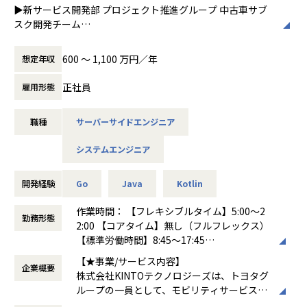
エンスとしてではなく、アクターとして参加。トヨタ自動車
組織としてナレッジが共有され、モチベーション高く開発が
▶新サービス開発部 プロジェクト推進グループ 中古車サブ
トモブプログラミングなどの手法を活用して
▼事業について
関係者や各社システムとも連携を図り、今までに無いクルマ
続けられる状態を維持する
スク開発チーム
効率的な開発を行っています。
現在は「トラック輸送マッチングサービス」と「物流DXシス
の選び方や使い方を実現し、それを自ら運営して頂きます。
個のスキルや
TOYOTAのクルマのサブスクリプションサービスである『 KI
また、社員のワークライフバランスを重視
テム」の、大きく２つの事業を展開しています。
経験だけでは解決することが難しい課題に直面した場合で
NTO ONE 中古車 』のWebサイトの開発、運用を中心に、そ
し、柔軟な働き方を推奨しています。
600 〜 1,100 万円／年
想定年収
【業務の変更の範囲】
も、目的達成のためにチームで協働し解決していくことがで
の他サービスの開発、運用も行っています。
・トラック輸送マッチングサービス事業
会社の定める業務すべて
きる
荷主と運送会社・ドライバーのマッチングプラットフォーム
正社員
雇用形態
業務内容
を提供しており、事業立ち上げから現在に至るまで、
トヨタグループの金融、モビリティサービスの内製開発組織
すでに多くのお客様にご利用いただいています。
職種
サーバーサイドエンジニア
<選考に進まれる方はご確認ください>
である同社にて、自社サービスである、クルマのサブスクリ
物流業界のより広い範囲にアプローチしていくなかで、お客
▼Engineer Entrance Book エンジニア組織について情報
プションサービス『 KINTO ONE 中古車 』のWebサイトコン
様のニーズの多様化も進んでおり、
システムエンジニア
をまとめています
テンツの開発・運用業務を担っていただきます。
それらに適切に対応しながら、さらなる成長を目指していく
https://complete-justice-8bb.notion.site/hacobell-eng
フェーズの事業です。
ineer-entrancebook
チームが開発を担当するコンテンツはクルマやサービスの魅
開発経験
Go
Java
Kotlin
力を訴求しサービス利用契約に繋げる事を目的としたコンテ
▽導入事例１：
▼配属先となる配車計画システムG エンジニアのインタビュ
ンツ群（ユーザー訴求コンテンツ）になるため、ビジネス部
作業時間： 【フレキシブルタイム】5:00～2
「コスト削減額が年間1000万円弱の見込みに！「宅配コスト
勤務形態
ーはこちら①
門およびサイト改善チーム等のステークホルダーのニーズや
2:00 【コアタイム】無し（フルフレックス）
削減」と「業務の効率化」2つの課題を同時に解決！ 』アッ
https://note.com/hacobell/n/n2d873ca7971c?magazin
期待を正確に把握し、それを実現するための開発が主な業務
【標準労働時間】8:45～17:45
プル引越センター様
e_key=mee1111c9f9cf
となります。
働き方：
フルフレックス制
https://www.hacobell.com/case_studies/v5ayh8ubqo7
【★事業/サービス内容】
企業概要
時間外労働の有無： 有（月平均11時間）
株式会社KINTOテクノロジーズは、トヨタグ
▼配属先となる配車計画システムG エンジニアのインタビュ
また『 KINTO ONE 中古車 』のサービスが継続的に成長して
休憩時間： 60分
ループの一員として、モビリティサービスを
ーはこちら②
いる事、また変化が著しいお客様のニーズにいち早く応える
▼物流DXシステム事業
提供するテックカンパニーです。