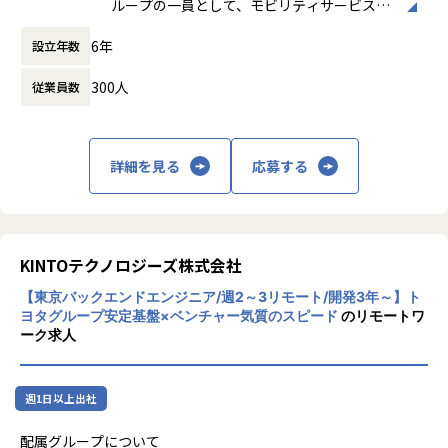
ループの一員として、モビリティサービスを
会社環境エネルギー投資・福山通運株式会社・SOMPO Grow
業務内容
ける
提供するテックカンパニーです。
th Partners株式会社・日本ロジテム株式会社・
以下業務をメンバーまたはリーダーとして携わっていただき
チームで裁量を持ち、自律的に開発を進めるカルチャーが根
6年
設立年数
主な事業内容には、自動車のサブスクリプシ
日本郵政キャピタル株式会社・JA三井リース株式会社といっ
ます。
付いています。要件定義などの上流工程や、開発プロセスの
ョンサービス「KINTO」や、マルチモーダル
た、大手企業から続々と出資を頂いてきました。
改善、技術・アーキテクチャの選定にも主体的に関われる環
300人
従業員数
モビリティサービス「my route」の開発・運
ハコベルは20兆円を超える物流業界において、全国の営業ネ
KINTO国内事業向け業務システムの立ち上げから開発・導入
境です。エンジニアの提案が歓迎されるため、事業や社会の
用があります。
ットワークと、仕組・プロダクトを融合し、日本の物流を変
新規プロダクトの立ち上げ・運営
価値を高める提案経験も積むことができます。
また、デジタル分野における情報システムの
革していきます。
ポジションの魅力
設計、開発、運用管理を行い、トヨタグルー
グローバル規模で展開されるトヨタの新規ビジネスをエンジ
詳細を見る
応募する
■期待する行動指針
プのモビリティサービスのグローバル展開を
ニア起点でリード頂きます。「MaaS」「モビリティ」「シ
＜Reality＞
技術面で支援しています。
■物流テックNo. 1 × BtoB運送No. 1。新生ハコベルが構築
ェアリング」など、社会で注目されるビックワードプロダク
ターゲットの潜在ニーズを探索・可視化し、顧客への価値提
【★社風/文化】
する「物流の新世界」
トに関わり、人々の生活をより豊かに・便利に・楽しく変え
供・効果計測をしていく
株式会社KINTOテクノロジーズは、多様性を
▼ハコベルが取り組む社会課題
ていく一翼を担っていただきます。
素早くマーケットにデリバリーして、プロダクトを実際に動
尊重し、柔軟なマインドで変化を楽しむ文化
ニュースでも「2024年問題」として取り上げられています
KINTOテクノロジーズ株式会社
事業サイドとの距離が非常に近く、自分たちの開発したサー
かしながら磨きあげる
があります。
が、 日本が世界に誇れるほどの品質がある物流は、ドライバ
ビスが事業にどう貢献したかを見ることができ、エンジニア
【東京バックエンドエンジニア/週2～3リモート/開発3年～】ト
社員同士の情報交換やスキル研鑽が活発で、
ー不足によって大きな危機を迎えています。
起点での事業のグロースを体感することができるポジション
＜System＞
ヨタグループ安定基盤×ベンチャー気質のスピード
のリモートワ
技術の導入や改善がボトムアップで行われる
このままの状態が続けば、当たり前に物が届く豊かな生活を
です。
技術負債に対して戦略的に取り組み、開発の生産性を向上、
ーク求人
環境です。
維持できなくなります。
まだ世の中に無いサービスを実現するため、不確かな事が多
最大化する
また、データドリブンな経営を重視し、合理
私たちはこの問題に対して、物流が抱える非効率さをITの力
い状況でプロジェクトが生まれます。その不確かさを確かな
技術やデザインを武器にして、新しい価値を生み出すことを
的な意思決定を行っています。
で効率化し、20兆円もの物流業界の構造を大きく変えるチャ
ものにしていくために、自分が持つ経験や観点が活かされや
使命とする
週1日以上出社
【★働き方/リモートワーク】
レンジをしています。
すい環境です。
株式会社KINTOテクノロジーズでは、リモー
10年後の当たり前を自ら作り上げていくプロセスをオーディ
＜Cooperation＞
配属グループについて
トワークが積極的に導入されており、リモー