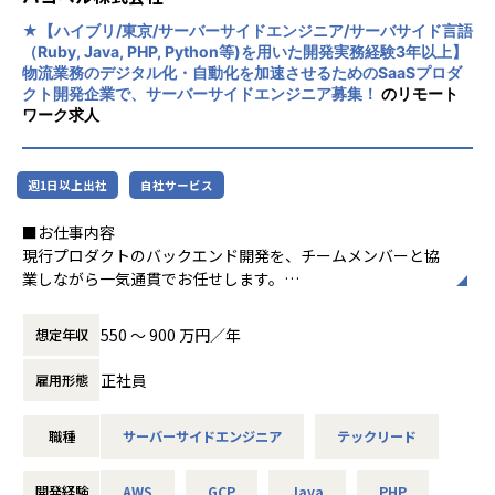
先輩エンジニアやリーダーがマンツーマンであなたをサポー
ドとの折衝なども行えるため、上流の経験や、「どのように
ト。
いいものを作っていくか」といったフェーズから携われま
★【ハイブリ/東京/サーバーサイドエンジニア/サーバサイド言語
プロジェクトに参加しながら、必要な技術や知識を身につけ
す。
（Ruby, Java, PHP, Python等)を用いた開発実務経験3年以上】
ていきましょう。
物流業務のデジタル化・自動化を加速させるためのSaaSプロダ
②全社的な志向性としては、『顧客に提供するサービスには
クト開発企業で、サーバーサイドエンジニア募集！
のリモート
ワーク求人
▼その後も……
妥協しない』という思いを持っており、より満足してもらえ
3ヵ月に1回の全体ミーティング、月1回の小グループでのコ
るように技術力を高める動きをとっているため、相対的にエ
ミュニケーション、営業担当との定期面談などで、細やかに
ンジニアの市場価値も高めやすい環境です。
フォローしていきます。
週1日以上出社
自社サービス
モダンな環境下での開発も可能で、アジャイルなどの手法も
■お仕事内容
▼スキルアップも！
取り入れているため、着実に技術力を伸ばすことができま
現行プロダクトのバックエンド開発を、チームメンバーと協
SAPやAWS関連や基本情報技術者など、業務に関連する資格
す。
業しながら一気通貫でお任せします。
取得の受験料は会社が補助。
また、若手でも意欲のある方であれば早期にPMのキャリア
資格取得やスキルアップは、しっかり給与・待遇に反映され
を積むことも可能で、安定企業ではありつつも、ご自身のス
ハコベルではエンジニアも、プロダクトマネジャーやカスタ
る仕組みがあります！
キルや市場価値を早期に伸ばすこともできます。
550 〜 900 万円／年
想定年収
マーサポートと共にヒアリング、オンボードなどを通した理
マネジメントコースだけでなく、技術スペシャリストのキャ
解を大事にしています。
＜社風・環境＞
リアもあります。
正社員
雇用形態
良い品質のプロダクト開発とユーザーの理解両方を通してユ
★有給消化率：働き方改革・メリハリのある社風で、年間有
キャリアはエンジニアの求める理想に基づいてステップの策
ーザーの体験、提供できる価値を最大化できるようなアクシ
給取得率90%超
定がされます。
職種
サーバーサイドエンジニア
テックリード
ョンに共感できるような方を募集しています。
★オンライン教育レッスン無料受講可能：グローバル企業と
の案件もあり、外国語講師を雇用し毎週web開始、受講料は
元エンジニアの代表やレベルの高いCTOなどが直接マネジメ
具体的には・・・
全額会社負担
ントしてくれる環境下なので、より社内にマッチした行動と
開発経験
AWS
GCP
Java
PHP