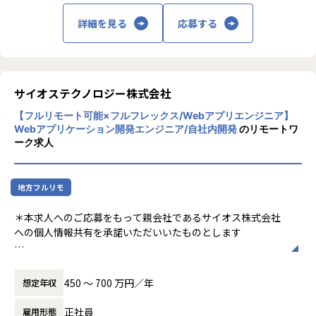
ニュースでも「2024年問題」として取り上げられています
* プロジェクトマネージメント全般（要件管理、進捗管理、
詳細を見る
応募する
が、 日本が世界に誇れるほどの品質がある物流は、ドライバ
コスト管理、品質管理、リソース管理、リスク管理ほか）
ー不足によって大きな危機を迎えています。
* お客様との打ち合わせ、折衝、調整
このままの状態が続けば、当たり前に物が届く豊かな生活を
原則、社内での業務となり客先常駐での業務はありません。
維持できなくなります。
私たちはこの問題に対して、物流が抱える非効率さをITの力
【プロジェクト例】
サイオステクノロジー株式会社
で効率化し、20兆円もの物流業界の構造を大きく変えるチャ
・AzureでのマイクロサービスによるWebアプリケーション
レンジをしています。
【フルリモート可能×フルフレックス/Webアプリエンジニア】
開発
Webアプリケーション開発エンジニア/自社内開発
のリモートワ
・AWSでのETLやBI、データレイクなどによるビッグデータ
ーク求人
分析基盤構築
▼事業について
・オープンソースを利用した構成管理システムの開発構築
現在は「トラック輸送マッチングサービス」と「物流DXシス
・AWSでの機械学習モデル実行基盤の開発構築
テム」の、大きく２つの事業を展開しています。
地方フルリモ
・APIエコノミーシステムのコンサルティングおよび開発
・NFT販売サイトのPoC開発
・トラック輸送マッチングサービス事業
＊本求人へのご応募をもって親会社であるサイオス株式会社
荷主と運送会社・ドライバーのマッチングプラットフォーム
への個人情報共有を承諾いただいいたものとします
【業務の変更の範囲】
を提供しており、事業立ち上げから現在に至るまで、
業務範囲の限定はない
すでに多くのお客様にご利用いただいています。
【概要】
物流業界のより広い範囲にアプローチしていくなかで、お客
WEBアプリケーション開発、オープンソースを利用した開発
450 〜 700 万円／年
想定年収
様のニーズの多様化も進んでおり、
や構築、データ分析基盤構築、APIマネジメント案件など幅
それらに適切に対応しながら、さらなる成長を目指していく
広い領域での業務となります。
正社員
雇用形態