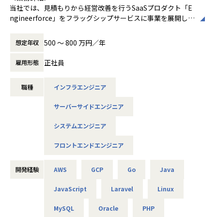
┗言語：Java・HTML・JavaScript
当社では、見積もりから経営改善を行うSaaSプロダクト「E
┗DB：Aurora PostgreSQL
ngineerforce」をフラッグシップサービスに事業を展開して
┗FW：Spring Boot・MyBatis・jQuery・（Thymeleaf）
おりますが、2023年より、見積の領域に留まらずクライアン
トの課題解決をするため、「システム開発」の事業を新たに
500 〜 800 万円／年
想定年収
■マイクロサービスのパッケージ化・パーツ化
立ち上げました。
┗概要・担当業務：コンポーネント化を目指したアプリケー
現在、直受けのプライム案件のお引き合いが増えており、需
正社員
雇用形態
ション部品の開発・Webサービス関連の設計・DB関連の設
要が供給を上回る状況にあることから、チームの拡大を積極
計・各種機能の汎用化・AI OCR・ファイリング等の既存製品
的に行っており、優秀なエンジニアを採用し、クライアント
職種
インフラエンジニア
の追加開発・各工程（設計～リリース）
の期待に応える準備を進めています。
┗技術スキル：Spring Frameworkを用いたJavaアプリケー
受託開発の形態で、プロジェクトにアサインし、クライアン
サーバーサイドエンジニア
ション開発経験者
トの課題を解決するためのエンジニアサービスを提供してい
ただきます。
システムエンジニア
★上流から参画できる多彩な案件が揃っています
大手企業との直接取引が増加しており、金融・保険系のプロ
＜具体的な仕事内容＞
フロントエンドエンジニア
ジェクトも拡大中の当社。上流工程から一気通貫で関われる
・システム開発：クライアントのニーズに合わせたシステム
案件が多数であり、エンドユーザーと直接関わるポジション
開発に携わります。
開発経験
AWS
GCP
Go
Java
をはじめ、システム設計～プログラミングまで、これまで培
Webアプリやモバイルアプリ、業務システム、業務効率化ツ
ってきたスキル・経験を存分に発揮できる環境です。
ール、データベースなどの開発に従事します。
JavaScript
Laravel
Linux
今回の募集では、後進の育成に関わっていただける方も歓
・上流工程：ビジネスプロセスの設計や運用設計に参加し、
MySQL
Oracle
PHP
迎！あなたのスキルと経験を当社の成長だけでなく、ぜひ次
クライアントの課題を理解して最適なソリューションを提案