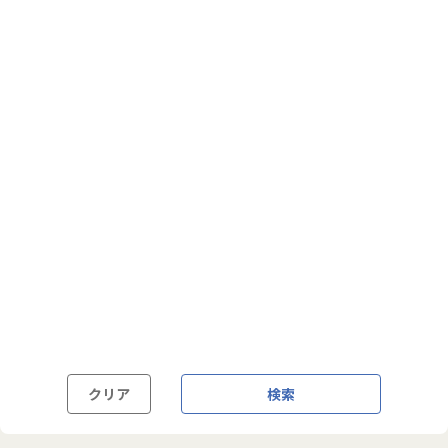
フルフレックス制
裁量労働制
語学・国籍から探す
英語力必須
英語力尚可（英語活用環境あり）
外国籍の方OK
クリア
検索