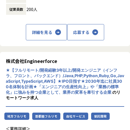
PL・PMなどへのスピーディなキャリアアップも可能！
休憩時間： 60分
将来的には、自社サービスやアプリ開発に携わるチャンスも
200人
従業員数
あります。
（変更の範囲）上記を除く当社関連業務
開発環境・業務範囲 エンジニア限定取材
詳細を見る
応募する
■SaaS提供型勤怠システム・仕事可視化システム（Webアプ
リケーション）の改善開発・新規機能開発
┗概要：リリース済みサービスである、要望に基づく改善開
発や機能拡充を担当
株式会社Engineerforce
┗言語：Java・JavaScript・HTML・CSS・SQL
┗DB：SQL Database
★【フルリモート/開発経験3年以上/開発エンジニア（インフ
┗FW：SpringFramework
ラ、フロント、バックエンド）/Java,PHP,Python,Ruby,Go,Jav
aScript,TypeScript,AWS】★IPO目指す★2030年迄に社員30
■AI保険システム開発
0名体制を計画★「エンジニアの生産性向上」や「業務の標準
┗概要：AI保険契約システム（Webアプリケーション）の保
化」に強みを持つ企業として、業界の変革を牽引する企業
のリ
守・追加開発
モートワーク求人
┗担当業務：スクラム開発を採用しており、2週間サイクル
で開発対象の選定・設計・製造・テストを行う。基本的には
一人に1機能が割り当てられ、ユーザへの要件ヒアリング・
地方フルリモ
首都圏フルリモ
自社サービス
受託開発
設計・製造・テスト・ユーザへのデモを実施
┗OS：Windows（AWS上に構築）
＜業務詳細＞