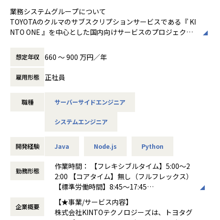
顧客を獲得していく1→10、既に顧客の多いプロダクトのグ
g/8653491
業務システムグループについて
ロースをさらに加速させていく10→100など、さまざまなフ
※モデル年収：25歳・開発エンジニア職・経験3年 420万
TOYOTAのクルマのサブスクリプションサービスである『 KI
ェーズのプロダクトを持っており、広い範囲で経験を積むチ
▼NewsPicks「ハコベルに学ぶ、大企業とのシナジーの生み
円、42歳・業務系エンジニア職・経験16年 1069万円
NTO ONE 』を中心とした国内向けサービスのプロジェクト
ャンスがあります
出し方」
（昇給：6月／賞与：7月・12月／残業代別途支給）
立ち上げから運用保守に至るまでの運営管理を行っていま
https://newspicks.com/news/9433071/
す。複数業務にまたがる大型案件では、KINTO ONEのWebサ
経験豊富なエンジニアと共に成長できるチーム開発環境があ
660 〜 900 万円／年
想定年収
【業務の変更の範囲】
イトを開発運営するKINTO ONE開発グループとも連携し、お
る
▼クライス社の及川卓也氏がハコベル プロダクト開発部長
無
客様のお申込みから車両返却までの一連のプロセスをサポー
経験豊富なエンジニアと共にチーム単位で開発を進めるた
正社員
雇用形態
宮武へPdMのキャリア戦略についてインタビュー
トするシステム、お客様サポートを行うカスタマーセンター
め、議論・レビュー・ペアプロ・モブプロを通じてスキルア
https://www.kandc.com/eng/interview/033/
システム、全国約270社の販売店と連携し車両手配を行うシ
ップが可能です。設計方針や技術選定をチームで議論しなが
職種
サーバーサイドエンジニア
ステムとも連動したプロジェクト運営を行っています。ま
らより良い開発環境を作る文化が根付いています。
た、これらバックオフィス系プロダクトの企画から開発・運
◎ハコベルとは
システムエンジニア
営も行っており、プロジェクト軸での役割、プロダクト軸で
現場との距離が近いので、顧客の声を反映できる
ハコベルは、「物流の「次」を発明する」というミッション
の役割を選択できるようになっています。
エンジニアメンバーでも顧客訪問を行うなど、現場理解をす
を掲げ、荷主と運送会社を繋ぐプラットフォーム事業と、荷
開発経験
Java
Node.js
Python
ることを大事にしています。実際にほとんどのメンバーが一
主向けのオペレーションDXを支援するSaaS事業を運営する
募集背景
度は現場を見に行った経験があります。また、社内のBizサ
物流テックスタートアップです。
KINTO国内事業の拡大と開発拠点の拡張に伴い、社内DevOp
作業時間： 【フレキシブルタイム】5:00～2
イドやPdMと連携しながらプロダクトのビジョンを深く理解
勤務形態
2015年にラクスル株式会社の新規事業として始まり、2022
s体制の強化を進めます。
2:00 【コアタイム】無し（フルフレックス）
し、要件定義や仕様策定に関与できる環境です。物流の最前
年にはBtoB物流No.1のセイノーHD株式会社とジョイントベ
東京だけではなく名古屋と大阪のチームを強化し、各拠点を
【標準労働時間】8:45～17:45
線で働くメンバーの声を直接聞きながら、リアルな現場の課
ンチャーを組む形で「ハコベル株式会社」として独立しまし
つないだ運営体制で、事業継続可能な社内体制へと発展させ
働き方：
フルフレックス制
題を開発に活かせます。
【★事業/サービス内容】
た。
ていきたいと考えています。
企業概要
時間外労働の有無： 有（月平均11時間）
株式会社KINTOテクノロジーズは、トヨタグ
その後も、成長性・注目度の高さから、山九株式会社・株式
休憩時間： 60分
ベンチャーならではのスピード感と、裁量の大きな環境で働