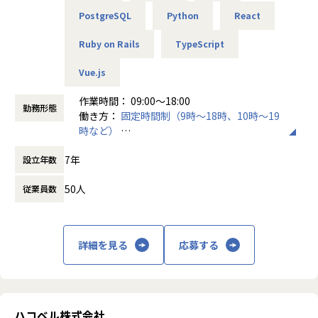
世代のためにも活かしていただきたいと考えています。
します。
PostgreSQL
Python
React
要件定義の作成において、クライアントとのコミュニケーシ
★理想の働き方が実現できるよう最大限にサポートします！
ョンを重視しながら、ニーズを把握した上で的確な要件を明
Ruby on Rails
TypeScript
エンジニアの働きやすさを第一に考えており、残業は月平均
確にしていきます。
20時間以内。リモートワーク・フルリモート・フレックスタ
Vue.js
イム制・時差出勤・時短勤務といった案件も多数ご用意して
・ITコンサルティング：ITを活用した新たなビジネスの創出
おり、「家族との時間を大切にしたい」「通勤に時間を使い
に取り組みます。
作業時間： 09:00～18:00
勤務形態
たくない」といった希望にもしっかり応えています。
クライアントのビジョンに対して、最適なIT戦略を立案し、
働き方：
固定時間制（9時～18時、10時～19
定期的な小グループでのコミュニケーションや営業担当との
新しいビジネスチャンスを見出します。ITソリューションの
時など）
定期面談のほか、LINEやZoomで気軽に相談できる体制も整
提案では、先進的な技術トレンドを把握し、クライアントに
時間外労働の有無： 有（月平均20時間）
えていますので、不満や要望は遠慮なくお伝えください。
対して革新的な解決策を提供します。
7年
設立年数
休憩時間： 60分
もちろん、年齢や社歴で区別することは一切なし！マネジメ
【仕事の特色】
50人
従業員数
ントの強要も絶対にしません！あなたの理想の働き方が実現
＜当社で働く魅力点＞
できるよう、最大限にサポートします。
①フルリモートという働き方を実現しつつも、着実に技術力
や上流力等幅広いスキルの成長が可能な環境です。
【身に付くスキル・キャリアパス】
注目のスタートアップ企業にも選ばれており、全社員がテッ
詳細を見る
応募する
半期に1度キャリア面談を行い、希望に沿ったスキルや資格
キーな考えを持たれております。
取得の支援を行います。
また、代表も富士ソフト社で働かれていた経験があり、エン
入社後の成長サポート
ジニアとしてもレベルの高い経験をされています。
▼現場配属後は……
開発だけでなく、ロードマップの策定、企画立案、事業サイ
ハコベル株式会社