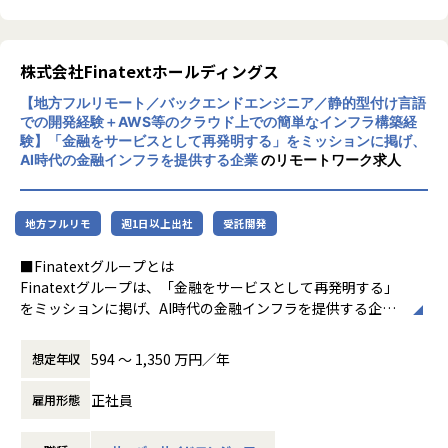
定
・React.js / TypeScriptを用いた新規設計・実装
・Vue.jsからReact.jsへのリプレイス計画の推進・実行
・コードレビューや設計レビューを通じたチームの技術力の
株式会社Finatextホールディングス
底上げ
【地方フルリモート／バックエンドエンジニア／静的型付け言語
・パフォーマンス改善、テスト戦略の策定と推進（Jest, Pla
での開発経験＋AWS等のクラウド上での簡単なインフラ構築経
ywright等）
験】「金融をサービスとして再発明する」をミッションに掲げ、
・PdM・デザイナーと連携したUI/UX仕様の検討・フィード
AI時代の金融インフラを提供する企業
のリモートワーク求人
バック
・API設計やバックエンドの実装など、フロントエンドに閉
じない領域への挑戦
地方フルリモ
週1日以上出社
受託開発
■ポジションの魅力
■Finatextグループとは
・ビジネスロジックが複雑なマッチングプロダクトの設計〜
Finatextグループは、「金融をサービスとして再発明する」
デリバリーまでを一気通貫で経験できる
をミッションに掲げ、AI時代の金融インフラを提供する企業
・エンジニアが要件定義・仕様策定からBizサイドやPdMと
グループです。
直接議論し、意思決定に関わる裁量の大きいチームで動ける
金融のDXを推進し、非金融事業者の金融サービスの参入障壁
594 〜 1,350 万円／年
想定年収
・設計方針のディスカッションや開発プロセスの改善を、チ
を下げることで、金融がもっと暮らしに寄り添う世の中の実
ーム主導で回していくカルチャーがある
現を目指しています。 金融サービスのあるべき姿をユーザー
正社員
雇用形態
・軽貨物・一般貨物の両ドメインに関わるため、物流マッチ
視点から見直し、パートナー事業者と共に新しい金融サービ
ング全体の業務知識とシステム設計の引き出しが広がる
スを開発する「株式会社Finatext」、データAIサービスとデ
・フロントエンドに閉じず、API設計やバックエンドにも越