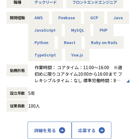
職種
テックリード
フロントエンドエンジニア
あります。ドメインの複雑さに向き合いながら、設計・実
装・運用を一気通貫で担えるエンジニアを募集しています。
開発経験
AWS
Firebase
GCP
Java
■業務内容
「ハコベル運送手配」（軽貨物・一般貨物）のフロントエン
JavaScript
MySQL
PHP
ド領域において、技術方針の策定からアーキテクチャ設計・
実装までをリードしていただきます。
Python
React
Ruby on Rails
現在のフロントエンドはVue.jsで構成されていますが、シス
TypeScript
Vue.js
テムリプレイスプロジェクトが進行中で、React.js + TypeSc
riptへの移行を進めています。既存コードベースの保守と新
作業時間： コアタイム：11:00～16:00 ※週
アーキテクチャの設計・実装を並行して推進するフェーズで
勤務形態
初めに限りコアタイム10:00から16:00まで フ
あり、中長期の開発速度と品質を両立させるための技術的な
レキシブルタイム：なし 標準労働時間：8時
意思決定が求められるポジションです。
間
フロントエンドが主軸ですが、Ruby on Railsで構成された
5年
設立年数
働き方：
フレックス制（コアタイムあり）
バックエンドにも拾える範囲で踏み込み、機能開発をフロン
時間外労働の有無： 有（月平均10時間）
ト〜API層まで一気通貫で完結させることも歓迎していま
100人
従業員数
休憩時間： 60分
す。PdMやデザイナーとの仕様策定にも深く関わりながら、
チーム全体のフロントエンド開発力を底上げする役割を期待
しています。
具体的には・・・
詳細を見る
応募する
・フロントエンドのアーキテクチャ設計・技術選定・方針策