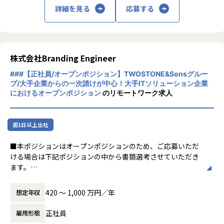
間）
■具体的な業務内容
https://best100.v-tsushin.jp/company/artwize/
詳細を見る
応募する
休憩時間： 60分
金融インフラ（証券ビジネスプラットフォーム「BaaS」/ 保
険ビジネスプラットフォーム「Inspire」/ クレジットビジネ
★2014年の創業以来11期連続で成長中★
スプラットフォーム「Crest」）もしくは生成AI×データ活
アルトワイズは、art（美）とwise（知）を組み合わせた
用のSaaSプロダクト(投資・不動産・業務支援領域)でのサー
「美しくて、スマートな」ITサービスを提供している会社で
バー/インフラサイドの開発
す！
株式会社Branding Engineer
上記プラットフォーム上に乗せるアプリのサーバー/インフラ
委託開発・受託開発をメインとしながらも、新規ビジネスを
###【正社員/オープンポジション】TWOSTONE&Sonsグルー
サイドの仕様設計、開発、運用・保守
3〜4年スパンで開発しています。
プ/大手企業からの一次請けが中心！大手ITソリューション企業
コアドメインの委託開発・受託開発では、安定した大手企業
におけるオープンポジション
のリモートワーク求人
や成長中のベンチャーなどの顧客が多く、良い案件を多数保
■開発チームについて
持しています
https://finatext.notion.site/finatext/Finatext-cd4ff36fb8b
システム開発事業で安定した収益を上げつつも、会社の利益
週1日以上出社
d4aa78a7835565c655396
だけではなく、メンバーそれぞれが成長しながら楽しく働け
る会社を目指しています。
■本ポジションはオープンポジションのため、ご応募いただ
【業務の変更の範囲】
社員旅行や年末の大忘年会は全て会社経費です。多様な福利
ける場合は下記ポジションの中から書類選考させていただき
会社の規定に準ずる
厚生制度で社員の皆さんのQOLの向上にも努めています。
ます。
・PM
また、弊社は2023年4月にグロース市場に上場しているProj
・システムエンジニア
420 〜 1,000 万円／年
想定年収
ectHoldingsにJoinしました。
・インフラエンジニア
アルトワイズでスキルアップしたメンバーが、ProjectHoldi
正社員
雇用形態
ngsグループ内の自社プロダクトの開発やシステムコンサル
■特徴