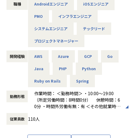
会社の定める範囲
HRogの求人広告データを用いた募集賃金指数・求人数指数
職種
Androidエンジニア
iOSエンジニア
「HRog賃金Now」
＜事業内容＞
PMO
インフラエンジニア
商業不動産を対象にデータ活用・DXを支援するサービス
「全てのエンジニアをプロフェッショナルに」というミッシ
データと生成AIを軸に企業のDX推進を支援するソリューショ
ョンを実現するために
システムエンジニア
テックリード
ンサービス
心理的安全性を育みながら「美しさ、賢さ、優しさ、楽しさ
Brokerage（証券）
を大切に」という
プロジェクトマネージャー
証券ビジネスプラットフォーム「BaaS」
ビジョンを掲げて取り組んでいます。
地域金融機関やIFA向けの包括的な投資一任ビジネスプラッ
トフォーム「Digital Wealth Manager」
開発経験
AWS
Azure
GCP
Go
美しいデザイン、賢い機能、優しいUI、そして触って楽しい
InsurTech（保険）
モノ。
保険ビジネスプラットフォーム「Inspire」
Java
PHP
Python
美しい所作、賢い行動、優しい接し方、そして相手を楽しま
赤ちゃんとママのための妊娠保険「母子保険はぐ」
せる振る舞い。
Ruby on Rails
Spring
旅行・会食などのキャンセル料を補償する「キャンセル保
素敵なサービスを素敵な行動をすることで、たくさん創りだ
険」
して世界を満たしたい。
作業時間： ＜勤務時間＞ ・10:00～19:00
Credit（クレジット）
勤務形態
（所定労働時間：8時間0分） 休憩時間：6
クレジットビジネスプラットフォーム「Crest」
※昨年からテレビ朝日や日本経済新聞などのメディアにも取
0分 ・時間外労働有無：有 ＜その他就業時間
クレジットライセンス取得サポートサービス
り上げられ、
補足＞ ※エンジニアの平均残業時間は9時間
クレジットBPOサービス
今年2026年には”ベストベンチャー100”にも選出され、注目
110人
従業員数
働き方：
固定時間制（9時～18時、10時～19
Crestエンベデッドファイナンスサービス
度が急上昇しています！
時など）
時間外労働の有無： 有（月平均9時間～10時
<ベストベンチャー100>