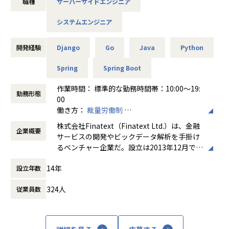
職種
サーバーサイドエンジニア
ータAIソリューションの「株式会社ナウキャスト」、証券ビ
境できるため、技術的な守備範囲を広げながらリードできる
ジネスプラットフォームを提供する「株式会社スマートプラ
システムエンジニア
ス」、次世代型デジタル保険の「スマートプラス少額短期保
■キャリアパス
険株式会社」、クレジットビジネスプラットフォームを提供
領域を限定せずに広くチャレンジすることが歓迎されるカル
する「株式会社スマートプラスクレジット」といった事業会
開発経験
Django
Go
Java
Python
チャーが浸透し、
社を擁しており、多様な事業に携われる機会がございます。
「本人の意志・志向性に応じて、柔軟に役割を広げていく」
Spring
Spring Boot
考え方がベースにあります。
■提供しているソリューションに関して
作業時間： 標準的な勤務時間帯：10:00～19:
現在、日本の多くの金融機関は、レガシーで重厚長大なシス
勤務形態
ハコベルでは複数プロダクトを展開しており、プロダクトご
00
テムによって、デジタルな顧客体験を最適化するような改善
とに使用する言語が異なります。
働き方：
裁量労働制
が行えないという課題を抱えています。 こういった課題を抱
ご希望やポジション状況によって、他言語のプロダクト開発
時間外労働の有無： 有（月平均30時間）
える日本の金融システムを、モダンな環境（オンプレミス→
株式会社Finatext（Finatext Ltd.）は、金融
に領域を広げていくことも選択肢としてございます。
企業概要
休憩時間： 60分
クラウド）、技術（Go/コンテナ）、設計（モノリス→マイ
サービスの開発やビックデータ解析を手掛け
クロサービス）を使って作り直しています。 スタートアップ
るベンチャー企業だ。設立は2013年12月で、
▼キャリア事例
ながら、三菱UFJフィナンシャル・グループ、大和証券、MS
台湾、ベトナム、イギリス、スリランカでも
・入社5年目でVPoTにキャリアアップ
&AD、日本生命などの日本を代表する企業とインフラ領域で
14年
設立年数
事業を展開しております。
・20代でエンジニアリングマネージャーにキャリアアップ
協業し、高い評価を得ております。
・新卒2年目でカスタマーサクセスに挑戦するメンバー
324人
従業員数
グループとして3つの事業を展開し、Finatex
・エンジニアからPdMへキャリアチェンジ
■Finatextが提供しているプロダクト事例
t（フィナテキスト）はその中核としてリテー
等
すべての事業、サービスにおいてAIネイティブ化を進めてい
ル向けモバイルサービスや投資関連アルゴリ
ます。
ズムなどを提供しております。累計200万DL
年齢を問わずご活躍できるフィールドがあり、20-30代の若