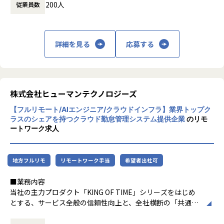
る仕組みです。
200人
従業員数
も、豊富なご経験・スキル・能力を備えた方に入っていただ
時間）
・ミドルウェアやクラウドサービス、ライブラリの変化に伴
きたいという想いがあり、今回テックリード候補を募集して
休憩時間： 60分
う、製品アーキテクチャの継続的な最適化やリファクタリン
【業務の変更の範囲】
います。
グ
入社後は本職種に従事いただきます。
・部署横断でメンバーの技術力を高める教育活動
詳細を見る
応募する
その後、ご本人の適性等により当社業務全般に変更の可能性
■業務内容
があります。
大規模サービスのテクニカルリード
【環境】
オフラインとオンラインをつなぐような新しいサービスの設
5～10名程度のチーム開発
計・開発
9割程度リモート勤務
プロダクトマネージャー、デザイナーと協働した、プロダク
株式会社ヒューマンテクノロジーズ
ト開発の推進
■開発プロセス
【フルリモート/AIエンジニア/クラウドインフラ】業界トップク
データドリブンな開発のための、ユーザーの行動ログ等のデ
開発プロセスとしては、以下の2パターンあります。
ラスのシェアを持つクラウド勤怠管理システム提供企業
のリモ
ータ基盤の構築および分析
１．AT部門で企画を立ち上げ0から1を目指すケース
ートワーク求人
開発組織の成果・Agilityの最大化
２．別のエンジニア部門からのニーズを受けてMVP（最小限
の機能を持つ製品：Minimum Viable Product）を開発する
■体制、役割
ケース
地方フルリモ
リモートワーク手当
希望者出社可
PdM、デザイナー、エンジニアが一体となり、企画から分析
まで一貫して開発に携わっていただきます。事業の初期段階
■特徴
■業務内容
から関わり、裁量を持ってプロダクトを育てていける環境で
エンジニアが企画から開発まで一貫して携われることです。
当社の主力プロダクト「KING OF TIME」シリーズをはじめ
す。
会社自体は大規模ですが、一部門としてはスタートアップの
とする、サービス全般の信頼性向上と、全社横断の「共通技
事業に最適な技術を主体的に選択できるため、技術選定や新
ような運営形態を取り入れています。
術基盤」構築を担う新組織の立ち上げメンバーを募集しま
アーキテクチャ導入の意思決定をリードしていただけます。
「COMPANY」に蓄積された膨大かつ豊富な種類のデータを
す。