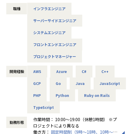
ティングなどの上流工程へJoin出来るよう計画中です。
大手企業を中心とした金融、物流、製造、小売など幅広い領
職種
インフラエンジニア
域の開発プロジェクト
【事業内容】
システム企画やIT戦略から、テスト計画の立案、体制構築、
■委託開発
サーバーサイドエンジニア
組織運営まで、プロジェクトの最上流から全体を設計・統括
■受託開発
する設計・開発・運用や各工程における常務支援のプロジェ
■自社サービス開発
システムエンジニア
クトに従事して頂きます。
大手企業からの一次請けが中心で、予算規模は8億～10億に
＜案件の具体例＞
フロントエンドエンジニア
のぼる大型案件あり。
・大規模都市開発に関するビッグデータ分析システム開発／
プロジェクトマネージャー
Python、AWS
■案件例
・大手オークションサイトのサービス・ツール開発／PHP
インフラエンジニア
・大手求人サイト／HTML、CSS、JQuery、Java
開発経験
AWS
Azure
C#
C++
・大手小売メーカー向けAWS設計構築
・大手流通企業の受発注、基幹システム開発／Java
・データ分析基盤のインフラ構築/保守/運用
・有名アニメのキャラクターAI対話アプリ開発／Unity、obj
GCP
Go
Java
JavaScript
・大手物流企業向け大規模ネットワーク構築
ective-C、AndroidJava
・クラウドサービス開発／Azure、AWS、GCP など
PHP
Python
Ruby on Rails
システムエンジニア
・大規模システムにおけるUI及び業務改善
★自社事業実績★
TypeScript
・ECショップ運営会社向けSaaSサービスの開発
これまでに大きく3つの自社事業を展開しました。
・システムパッケージカスタマイズ開発
作業時間： 10:00～19:00（休憩1時間） ※プ
（1）Linc：コスプレイヤーとフォトグラファーのマッチン
勤務形態
ロジェクトにより異なる
グサービス（社員の発案）
プロジェクトリーダー
働き方：
固定時間制（9時～18時、10時～19
（2）Artista：コスプレを活用した広報支援 及び衣装制作等