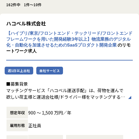
162件中 1件～10件
ハコベル株式会社
【ハイブリ/東京/フロントエンド・テックリード/フロントエンド
フレームワークを用いた開発経験3年以上】物流業務のデジタル
化・自動化を加速させるためのSaaSプロダクト開発企業
のリモ
ートワーク求人
週1日以上出社
自社サービス
■募集背景
マッチングサービス「ハコベル運送手配」は、荷物を運んで
欲しい荷主様と運送会社様/ドライバー様をマッチングするサ
ービスで、ハコベルを長年支えてきたプロダクトの一つで
す。軽貨物・一般貨物の両領域をカバーしており、プロダク
900 〜 1,500 万円／年
想定年収
トを通して多重下請構造の是正を実現することを目指してい
ます。
正社員
雇用形態
現在は、コアユーザ向けの機能開発と、長期的にデリバリー
速度を維持するためのシステム改善を両立させるフェーズに