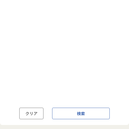
フルフレックス制
裁量労働制
語学・国籍から探す
英語力必須
英語力尚可（英語活用環境あり）
外国籍の方OK
クリア
検索