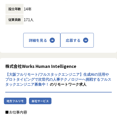
・メンバーの工数管理/タスク管理/業務報告/技術サポート/
時など）
のトータルサポート（社員の発案）
育成
14年
設立年数
時間外労働の有無： 有（月平均12時間）
（3）Librest：森をイメージした癒しのボードゲームカフェ
・顧客への営業、提案、顧客企業の開拓支援
休憩時間： 60分
（代表の発案）
・上流設計、開発各工程における業務支援
171人
従業員数
今後は事業の柱を増やすべく、新規プロジェクトやグループ
内連携にも力を入れて参ります。
■会社概要
社員の『コレを実現したい！』も大切にしているので、是
Branding Engineerは、「Engineering New Happiness」
非、『こんなの作りたい！』をお聞かせください。
をスローガンに掲げ、ITエンジニアにとってのプラットフォ
詳細を見る
応募する
ーマーを目指し、複合的に社会に貢献する事業を展開してい
＜会社の特徴＞
ます。
★心理的安全性が醸成された環境！定着率「92%」★
特にIT人材不足が懸念される中で、ITエンジニアの価値向上
同社は代表の向井が心理的安全性アンバサダー協会の理事に
に注力し、キャリア形成から就職・独立支援、スキルアップ
就任しております。
株式会社Works Human Intelligence
まで一貫したサポートを提供しているのが特徴です。
従業員の働く環境とコミュニケーション環境と自己実現を最
「世の中に存在する“不合理な常識”を覆す」共同代表である
【大阪フルリモート/フルスタックエンジニア】生成AIの活用や
優先に経営しています！
河端と高原の共通の想いから当社は創業しました。
プロトタイピングで次世代の人事テクノロジーへ挑戦するフルス
2021年から積極的に組織風土改革に取り組み、心理的安全性
ITエンジニアにとっての不合理を解決する会社として前身の
タックエンジニア募集中！
のリモートワーク求人
を基盤として全ての社員が気持ち良く意見を交わせる環境を
株式会社Branding Engineerを立ち上げ、ITエンジニアの価
重視しております。
値向上を目的にエンジニアプラットフォームサービスを中心
これは、社員一人ひとりが自由にのびのびと働き、自己実現
に様々な事業を展開してまいりました。
地方フルリモ
自社サービス
を追求できる環境が整ってきたからだと考えております。
創業から10年が経ち「世の中にはあらゆる領域で不合理な常
これからも同社では、個々の社員がそれぞれの夢と目標に向
識が存在している」という課題認識のもと、より幅広い社会
■お仕事内容
かって、充実したキャリアを築けるよう支援していきます。
課題に向き合う事業を展開する必要があり、その実現に向け