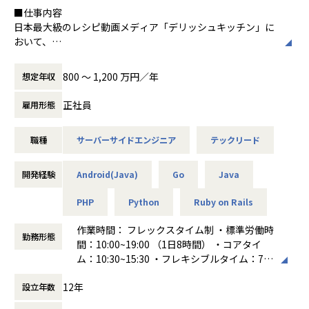
ような運営形態を取り入れています。
■仕事内容
### プレイヤー業務
「COMPANY」に蓄積された膨大かつ豊富な種類のデータを
日本最大級のレシピ動画メディア「デリッシュキッチン」に
・実際のお客様の業務のヒアリングをもとにモデリング、設
活用して、いかに新しい価値を創造できるかという点が、最
おいて、
計
大のおもしろみであり、やりがいです。
サーバーサイドのAPI開発からAWS/GCPを使用したインフラ
・新機能の設計・開発、既存機能の改善
構築まで幅広く担当いただきます。
・Webアプリケーションのパフォーマンス改善
800 〜 1,200 万円／年
想定年収
■チームワークと雰囲気
・生成AIなどの最新技術を組み込んだ製品機能の研究開発
案件によってはチームで対応することもあるため、チーム内
リリースから約10年、約70万行のGoで構成されたAPIサーバ
正社員
雇用形態
での技術の情報共有も積極的に行っております。
ーは、膨大なユーザーデータとコンテンツを支える大規模シ
【キャリアパス】
また、デイリーでミーティングを行いチーム間でサポートで
ステムへと成長しました。
マネジメントもしくは技術のスペシャリストとしての２つの
職種
サーバーサイドエンジニア
テックリード
きる体制で進めています。
プロダクトのビジョン実現に向け、「何を・どう作るか」の
キャリアパスがございます。
チームの雰囲気は、なんでも話し会えるアットホームなのが
技術戦略から携わり、
特徴です。
大規模開発の中でAIアシスタントのバックエンド基盤やアー
### マネージャー業務
開発経験
Android(Java)
Go
Java
今後チームの規模も拡げていく予定なので、チームの成長と
キテクチャ再設計といった難易度の高いテーマに、自らチャ
・チームで開発を進めるためのプロジェクトリード
共に成長ができる仲間を求めています！
レンジしていただけるエンジニアを募集しています。
・事業戦略と連携したプロダクトロードマップの策定
PHP
Python
Ruby on Rails
AIを前提とした新しい開発体制を自ら築きながら、次世代の
・開発体制や生産性に関わる組織課題の探索、解消
■評価
プロダクト開発をリードできる環境です。
作業時間： フレックスタイム制 ・標準労働時
・各メンバーのマネジメント（1on1を通したメンタリング、
勤務形態
当社では成長を図るValue評価と成果を図るMBO評価を取り
間：10:00~19:00 （1日8時間） ・コアタイ
コーチング、目標設定、評価）
入れています。
■組織体制と募集背景について
ム：10:30~15:30 ・フレキシブルタイム：7:0
Value評価では当社の7つのValueを行動特性に要素分解し、
CTO率いる約35名の組織となり、若手からシニアまで様々な
0〜22:00
### テックリード業務
仕事のプロセスや振る舞いを相互指名で評価します。
12年
バックグラウンドをもったメンバーが所属しています。
設立年数
働き方：
フレックス制（コアタイムあり）
上記プレーヤー業務に加えて、
多方面からのフィードバックを通じて成長のヒントを得られ
プロダクトの次の成長にブーストをかけるといった意味で
時間外労働の有無： 有（月平均10時間～20
・新規アプリケーションの技術選定