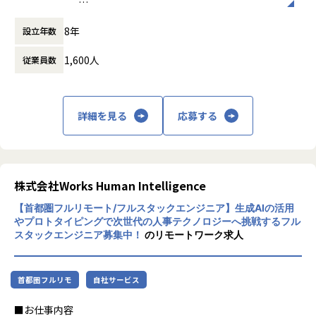
しています。（案件単価の還元率は最大85%！）
◆Mission
ら、０からアプリケーションを生み出す機会も多くあり、
スキル評価と顧客評価が給与に反映され、情意評価が寸志
近年、HRテック業界は多くの企業・サービス
COMMITMENT TO OUR DREAMS｜やってみせるを信じ合う
スタートアップのような開発スピードと自由度を持つ部門で
8年
（賞与）に反映されます。
設立年数
が生まれ、活況を呈しています。1996年に誕
成功に失敗はつきものだが、そんなことより可能性を信じて
フルスタックエンジニアとしての成長に繋がります！
また、昇給のタイミングは年2回（7月、1月）です。プロジ
生した「COMPANY」はこれまでも、お客様
任せたい
1,600人
従業員数
ェクト内での役割が上がる際には、昇給タイミングを待たず
と社員の知恵により成長を続け、様々な社会
全てを出し切って失敗するのは構わない、それを活かしても
本ポジションの所属部署は研究開発部門として、先端技術の
直ちに昇給します。
課題を解決してきました。2019年に誕生した
う一度挑戦すればいいだけだ
研究・開発に取り組んでいます。
スキルを上げれば給与が上がるという努力が報われるカルチ
私たちは、更なる知恵の結集とテクノロジー
どうせやるなら何事も全力でやりきろう
立ち上げ当初は30名規模でしたが、現在は倍以上まで成長し
ャーを醸成しています。
の活用により「COMPANY」を進化させるこ
できるかできないかは後回しでいい、何よりも一人ひとりの
ました。
詳細を見る
応募する
とで、お客様から信頼される企業となり、HR
「やってみせる」という想いに賭けてみたいのだ
世の中の技術トレンドをリサーチし、生成AIやブロックチェ
＜社風・その他＞
テック業界を牽引するリーディングカンパニ
ーンといった新技術の研究開発を行い、それを製品に活かし
★エンジニアファーストな環境★
ーを目指しております。
◆Value
ていきます。
エンジニアのリモート併用率は90％！月の平均残業残業は9
・Never give Up
そのためにAI研究やプロトタイピングなど、複数のグループ
時間！
株式会社Works Human Intelligence
仕事も遊びもフルベット、失敗を恐れずガンガンいこう
が連携しながらプロジェクトを進めています。
プライベートも楽しめるよう、会社としてもお客様と調整
・Never Stop Imagining
【首都圏フルリモート/フルスタックエンジニア】生成AIの活用
し、残業時間を極力コントロールしています。
思考は止めない、仮説を立てて「なぜ」を繰り返そう
【参考記事URL】
やプロトタイピングで次世代の人事テクノロジーへ挑戦するフル
そのため、平日の夜や休日に趣味を楽しんでいるエンジニア
・Be Consistent
https://findy-code.io/pick-up/interviews/whi-engineer2
スタックエンジニア募集中！
のリモートワーク求人
が多いです。
いつも80％以上のモチベで、自分の感情と上手く付き合おう
・Be Simple
【職務内容】
★仕事とプライベートを両立！「趣味」も大切にするカルチ
仕事も会話も最短プロセス、何事もシンプルに考えよう
まずはプレーヤーとして業務していただきます。
首都圏フルリモ
自社サービス
ャー★
・Be Humble
その後適正やご希望に応じてマネジメントについていただく
アルトワイズでは、趣味やプライベートを充実させることが
いかに周囲から応援してもらえるか、素直と感謝を大切にし
場合がございます。
■お仕事内容
仕事の質にも繋がると考えており、良い休日を過ごし、良い