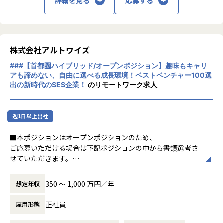
詳細を見る
応募する
を越える投資コミュニティアプリの開発・運
手メンバーが活躍しています！
FintechSHIFT
営も行っております。2016年8月に経営統合
Money Canvas：三菱UFJ銀行が提供する資産運用プラット
したNowcast（ナウキャスト）は、機関投資
■配属組織
フォームの開発支援
家向けにビッグデータ解析サービスを提供し
配属されるシステム開発部 マッチングシステムGは、10名の
ております。2017年3月に設立された新しい
メンバーが在籍しています。
株式会社アルトワイズ
Finstage リーズアシスト
証券会社、Smartplus（スマートプラス）で
▼在籍メンバー例
対話型AIを活用した、金融商品販売特化の集客代行サービ
###【首都圏ハイブリッド/オープンポジション】趣味もキャリ
は、次世代証券プラットフォームの確立と、
・EM赤川
ス。集客リスト提供のほか、対話型AIのホワイトラベルも提
アも諦めない、自由に選べる成長環境！ベストベンチャー100選
個人投資家がそれぞれのライフシーンで投資
・TL池松
供。
出の新時代のSES企業！
のリモートワーク求人
を行うことができるモバイル事業を行ってお
エンジニアチームだけでなく、PdM、セールス、CS、それぞ
ります。
れのチームと関わり、一緒に協力して取り組むことを大切に
Finstage マネーコンシェルジュ
しています。
ライフプランシミュレーションをコア機能に営業担当者が顧
週1日以上出社
客へのパーソナライズされた資産運用提案を実現するAI支援
■カルチャー
サービス
■本ポジションはオープンポジションのため、
・スクラム開発を推進
ご応募いただける場合は下記ポジションの中から書類選考さ
・積極的なペアプロやモブプロ
Data・Data AI Solution
せていただきます。
・週次でチーム横断のエンジニア定例
店舗開発者の出店業務支援「DataLens店舗開発」
・PM
・自発的な勉強会やハッカソンの開催
POSデータやクレカデータを用いた機関投資家向けの分析サ
・PMO
・VPoEやEMとの1on1
350 〜 1,000 万円／年
想定年収
ービス「AlternaData」
・PL
・メンター役が伴走するオンボード支援
JCBカードの決済データを用いた業界別消費動向指標「JCB
・システムエンジニア
正社員
雇用形態
消費NOW」
・スマホアプリエンジニア
【業務の変更の範囲】
日経POSデータを用いた日次物価指数「日経CPINow」
・クラウドインフラエンジニア