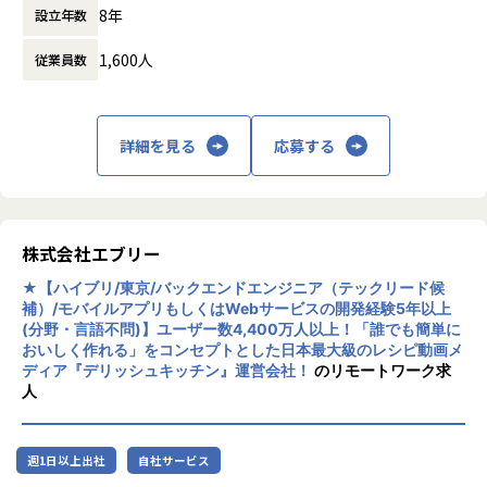
### テックリード業務
スタートアップのような開発スピードと自由度を持つ部門で
・資格チャレンジ手当（資格受検料を合格時に支給）
8年
設立年数
が生まれ、活況を呈しています。1996年に誕
上記プレーヤー業務に加えて、
フルスタックエンジニアとしての成長に繋がります！
生した「COMPANY」はこれまでも、お客様
・新規アプリケーションの技術選定
★Slackを用いた社内コミュニケーションの仕掛け作り・活
1,600人
従業員数
と社員の知恵により成長を続け、様々な社会
・ミドルウェアやクラウドサービス、ライブラリの変化に伴
本ポジションの所属部署は研究開発部門として、先端技術の
性化★
課題を解決してきました。2019年に誕生した
う、製品アーキテクチャの継続的な最適化やリファクタリン
研究・開発に取り組んでいます。
上記各種手当をSlackでオープンな形で申請するルールと
私たちは、更なる知恵の結集とテクノロジー
グ
立ち上げ当初は30名規模でしたが、現在は倍以上まで成長し
し、他の社員が申請者の投稿内容をみて、
の活用により「COMPANY」を進化させるこ
・部署横断でメンバーの技術力を高める教育活動
ました。
詳細を見る
応募する
自分と同じ趣味の場合や自分が共感出来る内容の場合に声か
とで、お客様から信頼される企業となり、HR
世の中の技術トレンドをリサーチし、生成AIやブロックチェ
けしやすい環境を構築。
テック業界を牽引するリーディングカンパニ
【環境】
ーンといった新技術の研究開発を行い、それを製品に活かし
ーを目指しております。
5～10名程度のチーム開発
ていきます。
【業務の変更の範囲】
9割程度リモート勤務
そのためにAI研究やプロトタイピングなど、複数のグループ
会社の定める業務
株式会社エブリー
が連携しながらプロジェクトを進めています。
■開発プロセス
★【ハイブリ/東京/バックエンドエンジニア（テックリード候
開発プロセスとしては、以下の2パターンあります。
【参考記事URL】
補）/モバイルアプリもしくはWebサービスの開発経験5年以上
１．AT部門で企画を立ち上げ0から1を目指すケース
https://findy-code.io/pick-up/interviews/whi-engineer2
(分野・言語不問)】ユーザー数4,400万人以上！「誰でも簡単に
２．別のエンジニア部門からのニーズを受けてMVP（最小限
おいしく作れる」をコンセプトとした日本最大級のレシピ動画メ
の機能を持つ製品：Minimum Viable Product）を開発する
【職務内容】
ディア『デリッシュキッチン』運営会社！
のリモートワーク求
ケース
人
まずはプレーヤーとして業務していただきます。
その後適正やご希望に応じてマネジメントについていただく
■特徴
場合がございます。
エンジニアが企画から開発まで一貫して携われることです。
週1日以上出社
自社サービス
会社自体は大規模ですが、一部門としてはスタートアップの
【具体的には】