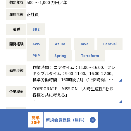
技術とプロダクトの両方にオーナーシップを持って向き合え
活用して、いかに新しい価値を創造できるかという点が、最
500 〜 1,000 万円／年
想定年収
る環境です。「システムをどう改善するか」だけでなく「事
大のおもしろみであり、やりがいです。
■具体的な業務内容
業にとって何が正しいか」を常に考えながら開発に向き合え
正社員
雇用形態
社内の各プロダクトチームに対し、SREのプラクティスを浸
ます。
■チームワークと雰囲気
透させ、自律的な運用を支援するとともに、全社横断的な技
案件によってはチームで対応することもあるため、チーム内
職種
SRE
術基盤の構築・改善を担っていただきます。
■技術環境
での技術の情報共有も積極的に行っております。
1. サービス基盤の統合・信頼性向上
サーバーサイド / インフラ
また、デイリーでミーティングを行いチーム間でサポートで
・サービスごとに最適化された基盤を俯瞰し、共通基盤とし
Go / Echo
開発経験
AWS
Azure
Java
Laravel
きる体制で進めています。
ての信頼性・効率性を高めるアーキテクチャへの改善。
MySQL / Redis / Elasticsearch
チームの雰囲気は、なんでも話し会えるアットホームなのが
・SLO/SLIの策定支援、Datadog等を用いた可観測性の構
PHP
Spring
Terraform
BigQuery / TreasureData
特徴です。
築。
AWS ECS / GCP GKE
今後チームの規模も拡げていく予定なので、チームの成長と
2. 開発プロセスの自動化・トイル削減
作業時間： コアタイム：11:00～16:00、フレ
GitHub / Slack / JIRA / Confluence
共に成長ができる仲間を求めています！
勤務形態
・CI/CDパイプラインの整備、Terraform等を用いたIaCの推
キシブルタイム：9:00-11:00、16:00-22:00、
CI/CD：CircleCI / GithubActions
進。
標準労働時間：160時間 / 月（1日8時間、稼
モバイル（iOS/Android/Flutter）
■評価
・開発チームが自律的に運用まで完結できるような支援施
働日が20日の月）
開発言語：Swift / Kotlin / Dart(Flutter)
当社では成長を図るValue評価と成果を図るMBO評価を取り
CORPORATE MISSION 「人時生産性*をお
策。
企業概要
働き方：
フレックス制（コアタイムあり）
サーバー連携: REST, GraphQL
入れています。
客様と共に考える」
・最新技術をキャッチアップし、AIを用いた運用自動化等の
時間外労働の有無： 有（月平均20時間）
CI/CD：CircleCI / GithubActions / Xcode Cloud
Value評価では当社の7つのValueを行動特性に要素分解し、
推進。
休憩時間： 60分
Web
仕事のプロセスや振る舞いを相互指名で評価します。
■オペレーションからの解放
3. 信頼性文化の醸成
開発言語：Typescript, Javascript
多方面からのフィードバックを通じて成長のヒントを得られ
26年
設立年数
勤怠管理から給与支払いまでにかかる時間を
・ポストモーテムのファシリテーションを通じたBlameless
簡単
フレームワーク：Nuxt.js、Next.js
る仕組みです。
圧縮
新規会員登録（無料）
30秒
Culture（非難のない文化）の定着。
各種ツール
304人
従業員数
・開発・インフラ間のサイロを解消する技術的コミュニケー
コード管理: GitHub
【業務の変更の範囲】