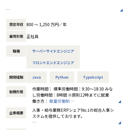
よう
仕事をして頂くために様々な福利厚生がございます。
【具体的には】
趣味手当や趣味休暇などのさまざまなユニークな手当てや、
【業務の変更の範囲】
### プレイヤー業務
Works Human Intelligenceのミッションは「複雑化、多様
社員旅行や忘年会などのイベントなどで社内交流を充実さ
無
・実際のお客様の業務のヒアリングをもとにモデリング、設
化する社会課題を、人の知恵を結集し解決することで「はた
せ、
800 〜 1,250 万円／年
想定年収
計
らく」を楽しくする」ことです。
和気藹々した会社の雰囲気や組織を作り、「趣味やブライベ
・新機能の設計・開発、既存機能の改善
ートを大切にしながらもスキルアップ出来る」カルチャーを
正社員
雇用形態
・Webアプリケーションのパフォーマンス改善
WHIは大手法人向け統合人事システム「COMPANY」の開
創り続けています。
・生成AIなどの最新技術を組み込んだ製品機能の研究開発
発・販売・サポートの他、HR関連サービスの提供を行って
職種
サーバーサイドエンジニア
います。
＜手当一例＞
「COMPANY」は、人事管理、給与計算、勤怠管理、タレン
・趣味手当：3,000円/月（使用例：ライブ、コスプレ、ゲー
フロントエンドエンジニア
【キャリアパス】
トマネジメント等人事にまつわる業務領域を広くカバーして
ムソフト、アニメ、漫画、スポーツ観戦など）
マネジメントもしくは技術のスペシャリストとしての２つの
おり、約1,200法人グループへの導入実績を持つ、ERP市場
・アート手当：1,500円/月（使用例：演劇、美術館、博物
キャリアパスがございます。
人事・給与業務分野シェアNo.1※の製品です。
開発経験
Java
Python
TypeScript
館、映画など）
※2022年度 ERP市場 - 人事・給与業務分野：ベンダー別売
・キッカケ手当：2,000円/月（使用例：社員同士でお話をす
### マネージャー業務
上金額シェア
作業時間： 標準労働時間：9:30～18:30 みな
るキッカケに利用する費用）
勤務形態
・チームで開発を進めるためのプロジェクトリード
出典：ITR「ITR Market View：ERP市場2024」
し労働時間：8時間 ※原則12時までに就業
・メンター手当：5,000円/月（先輩社員として1名のメンバ
・事業戦略と連携したプロダクトロードマップの策定
働き方：
裁量労働制
ーをもった際に支給）
・開発体制や生産性に関わる組織課題の探索、解消
20年以上続く人事給与や労務アプリの他に、近年ではタレン
時間外労働の有無： 有（月平均30時間）
・Well-being手当：1,000円/月（使用例：ジム、エステ、マ
人事・給与業務ERPシェアNo.1の総合人事シ
・各メンバーのマネジメント（1on1を通したメンタリング、
トマネジメント、エンゲージメントなど新たな領域にも進出
企業概要
休憩時間： 60分
ッサージ、温泉、サウナなど）
ステムを提供しております。
コーチング、目標設定、評価）
しており、グループで約2000人が在籍する大企業でありなが
・スキルアップ手当：5,000円/月（使用例：本、電子書籍、
ら、０からアプリケーションを生み出す機会も多くあり、
Udemyなどの動画コンテンツ、外部研修やセミナーなど）
近年、HRテック業界は多くの企業・サービス