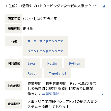
て私たちは株式会社TWOSTONE&Sonsとして新たなスター
＜生成AIの活用やプロトタイピングで次世代の人事テクノロ
★メディア掲載実績★
トを切りました。
ジーへ挑戦するフルスタックエンジニア募集中！＞
・2024/09/23：AERA.dotとYahoo!Newsで社員旅行が掲載
TWOSTONE&Sonsには異なる価値観が重なることで生まれ
・2024/09/24：TOKYO MXで社員旅行が報道
800 〜 1,250 万円／年
想定年収
る強い意志により、新しい事業を作り続けるという意味が込
Works Human Intelligenceのミッションは「複雑化、多様
・2024/11/26：日本経済新聞の朝刊 ビジネス面で趣味休暇
められています。
化する社会課題を、人の知恵を結集し解決することで「はた
が掲載
正社員
雇用形態
創業時から大切にしている理念を胸に、これからも世の中の
らく」を楽しくする」ことです。
・2024/11/28：BSテレ東のNIKKEI NEWS NEXTで趣味休暇
あらゆる社会課題に向き合うことで、新たな常識や価値を創
が報道
造して参ります。
職種
サーバーサイドエンジニア
WHIは大手法人向け統合人事システム「COMPANY」の開
・2024/12/20：マイナビ社の「BEST VALUE AWARD」の44
発・販売・サポートの他、HR関連サービスの提供を行って
社に選抜され「働きかた優良企業賞」を受賞
フロントエンドエンジニア
【Philosophy】
います。
・2025/12/22：フリー株式会社 出版「IT経営 voice vol.3」
◆Vision
「COMPANY」は、人事管理、給与計算、勤怠管理、タレン
刊行
BREAK THE RULES｜不合理な常識をぶっ壊す
トマネジメント等人事にまつわる業務領域を広くカバーして
開発経験
Java
Kotlin
Python
・2026/01/05：ベストベンチャー100 選出
不合理な常識を破壊して、新しい価値を創り出そう
おり、約1,200法人グループへの導入実績を持つ、ERP市場
一見すると非常識であっても、合理性があるものには多くの
人事・給与業務分野シェアNo.1※の製品です。
React
TypeScript
★社員のスキルは正当に評価！明瞭な評価制度★
チャンスが眠っている
※2022年度 ERP市場 - 人事・給与業務分野：ベンダー別売
エンジニアの職位を9段階に分け、各職位に応じた年収・月
あたりまえと言われていることそのまま受け入れず、常識を
作業時間： 標準労働時間：9:30～18:30 みな
上金額シェア
給・スキルセットを全社員に公開しています。
勤務形態
疑い続け、本質的な価値を見出す
し労働時間：8時間 ※原則12時までに就業
出典：ITR「ITR Market View：ERP市場2024」
エンジニアのスキルの習熟度を体系化した「スキル（能力）
これこそ私たちが追及したいことだ
働き方：
裁量労働制
評価」と、アルトワイズのValueの体現度を測る「情意（行
ベンチャーマインドが強い事業集団として、世の中を驚かす
時間外労働の有無： 有（月平均30時間）
20年以上続く人事給与や労務アプリの他に、近年ではタレン
動）評価」と、「顧客評価」の3軸で実施しています。
人事・給与業務ERPシェアNo.1の総合人事シ
サービスを生み出し続ける
企業概要
休憩時間： 60分
トマネジメント、エンゲージメントなど新たな領域にも進出
明確な評価軸からスキルを公正に判断し、最大限給与に還元
ステムを提供しております。
しており、グループで約2000人が在籍する大企業でありなが