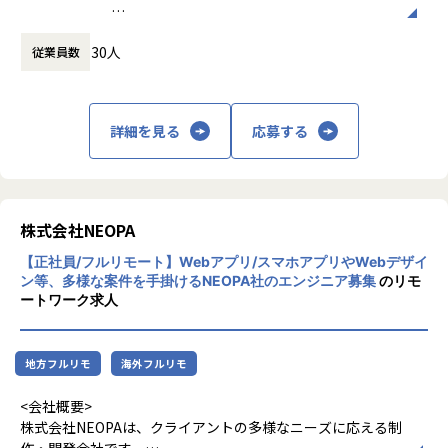
ラミング、UXに関わるフロントエンドエンジニアリング等、
休憩時間： 60分
様々な活躍の場があります。他のエンジニアやデザイナーと
主力の受託開発事業では、ニーズが高いスマ
ともに開発を進めていきたい方を募集します。
30人
従業員数
ホアプリの開発をはじめ、WebサイトやWeb
デザイン、Webアプリの開発などを幅広く担
まずは得意な領域から始めるのでも構いませんし、新しい分
当。案件はクライアントとの直接取引で、社
野にチャレンジも可能です。弊社クライアントから指定され
内で企画から開発、運用までを一貫して行い
る技術要件は特に無いことも多く、周囲のエンジニアと相談
詳細を見る
応募する
ます。
しながら、最適なアーキテクチャ、フレームワークを選択し
これを強みとして、アパレル上場企業の会員
ていくことができます。
アプリ開発ではトータルデザインを担当した
ほか、10万人以上のユーザーが集中的にアク
【業務の変更の範囲】
セスするファンサイトの運用・改善を継続し
株式会社NEOPA
すべての業務への転換可能性あり
て対応しています。
【正社員/フルリモート】Webアプリ/スマホアプリやWebデザイ
ン等、多様な案件を手掛けるNEOPA社のエンジニア募集
のリモ
また、これまでIT企業が参入していなかった
ートワーク求人
映画製作にも挑戦。ITの力で世の中を良くす
ることを目指しつつ、分野にとらわれず自分
たちが価値を感じる事業に積極的に取り組ん
地方フルリモ
海外フルリモ
でいます。
<会社概要>
株式会社NEOPAは、クライアントの多様なニーズに応える制
作・開発会社です。