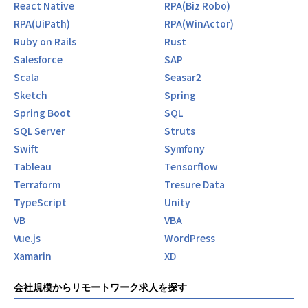
React Native
RPA(Biz Robo)
RPA(UiPath)
RPA(WinActor)
Ruby on Rails
Rust
Salesforce
SAP
Scala
Seasar2
Sketch
Spring
Spring Boot
SQL
SQL Server
Struts
Swift
Symfony
Tableau
Tensorflow
Terraform
Tresure Data
TypeScript
Unity
VB
VBA
Vue.js
WordPress
Xamarin
XD
会社規模からリモートワーク求人を探す