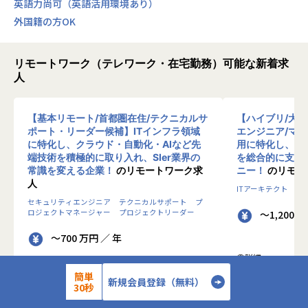
英語力尚可（英語活用環境あり）
外国籍の方OK
リモートワーク（テレワーク・在宅勤務）可能な新着求
人
【基本リモート/首都圏在住/テクニカルサ
【ハイブリ/大
ポート・リーダー候補】ITインフラ領域
エンジニア/マ
に特化し、クラウド・自動化・AIなど先
用に特化し、10
端技術を積極的に取り入れ、SIer業界の
を総合的に支援
常識を変える企業！
のリモートワーク求
ニー！
のリモー
人
ITアーキテクト
プ
セキュリティエンジニア
テクニカルサポート
プ
ロジェクトマネージャー
プロジェクトリーダー
～1,200 
～700 万円 ／ 年
◎詳細
■お仕事内容
簡単
◎詳細
新規会員登録（無料）
30秒
■業務内容
●クライアントの
0-WANでは、ゼロトラストの考え方を用いた新
データを蓄積・加