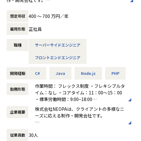
主力の受託開発事業では、ニーズが高いスマホアプリの開発
400 〜 700 万円／年
想定年収
をはじめ、WebサイトやWebデザイン、Webアプリの開発な
どを幅広く担当。案件はクライアントとの直接取引で、社内
正社員
雇用形態
で企画から開発、運用までを一貫して行います。
これを強みとして、アパレル上場企業の会員アプリ開発では
職種
サーバーサイドエンジニア
トータルデザインを担当したほか、10万人以上のユーザーが
集中的にアクセスするファンサイトの運用・改善を継続して
フロントエンドエンジニア
対応しています。
また、これまでIT企業が参入していなかった映画製作にも挑
開発経験
C#
Java
Node.js
PHP
戦。ITの力で世の中を良くすることを目指しつつ、分野にと
らわれず自分たちが価値を感じる事業に積極的に取り組んで
作業時間： フレックス制度 ・フレキシブルタ
勤務形態
います。
イム：なし ・コアタイム：11：00～15：00
・標準労働時間：9:00~18:00
<業務概要>
働き方：
フレックス制（コアタイムあり）
株式会社NEOPAは、クライアントの多様なニ
クラウドを使ったインフラ構築・運用、品質を支えるプログ
企業概要
時間外労働の有無： 有（月平均20時間）
ーズに応える制作・開発会社です。
ラミング、UXに関わるフロントエンドエンジニアリング等、
休憩時間： 60分
様々な活躍の場があります。他のエンジニアやデザイナーと
主力の受託開発事業では、ニーズが高いスマ
ともに開発を進めていきたい方を募集します。
30人
従業員数
ホアプリの開発をはじめ、WebサイトやWeb