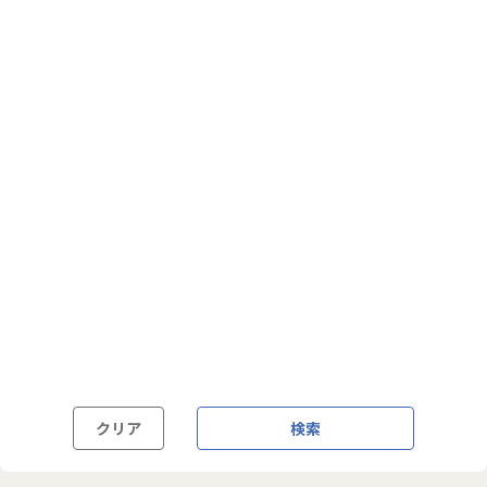
フルフレックス制
裁量労働制
語学・国籍から探す
英語力必須
英語力尚可（英語活用環境あり）
外国籍の方OK
クリア
検索