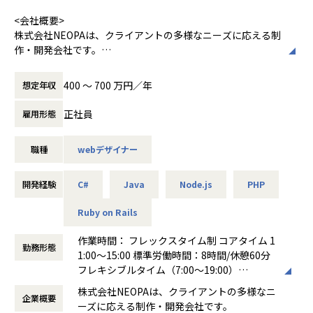
<会社概要>
株式会社NEOPAは、クライアントの多様なニーズに応える制
作・開発会社です。
主力の受託開発事業では、ニーズが高いスマホアプリの開発
400 〜 700 万円／年
想定年収
をはじめ、WebサイトやWebデザイン、Webアプリの開発な
どを幅広く担当。案件はクライアントとの直接取引で、社内
正社員
雇用形態
で企画から開発、運用までを一貫して行います。
これを強みとして、アパレル上場企業の会員アプリ開発では
職種
webデザイナー
トータルデザインを担当したほか、10万人以上のユーザーが
集中的にアクセスするファンサイトの運用・改善を継続して
対応しています。
開発経験
C#
Java
Node.js
PHP
また、これまでIT企業が参入していなかった映画製作にも挑
Ruby on Rails
戦。ITの力で世の中を良くすることを目指しつつ、分野にと
らわれず自分たちが価値を感じる事業に積極的に取り組んで
作業時間： フレックスタイム制 コアタイム 1
勤務形態
います。
1:00～15:00 標準労働時間：8時間/休憩60分
フレキシブルタイム（7:00～19:00）
<業務概要>
働き方：
フレックス制（コアタイムあり）
株式会社NEOPAは、クライアントの多様なニ
クラウドを使ったインフラ構築・運用、品質を支えるプログ
企業概要
時間外労働の有無： 有（月平均20時間）
ーズに応える制作・開発会社です。