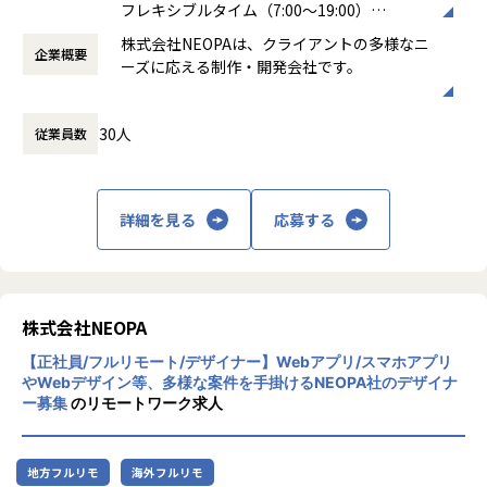
フレキシブルタイム（7:00～19:00）
働き方：
フレックス制（コアタイムあり）
株式会社NEOPAは、クライアントの多様なニ
企業概要
時間外労働の有無： 有（月平均20時間）
ーズに応える制作・開発会社です。
休憩時間： 60分
主力の受託開発事業では、ニーズが高いスマ
30人
従業員数
ホアプリの開発をはじめ、WebサイトやWeb
デザイン、Webアプリの開発などを幅広く担
当。案件はクライアントとの直接取引で、社
内で企画から開発、運用までを一貫して行い
詳細を見る
応募する
ます。
これを強みとして、アパレル上場企業の会員
アプリ開発ではトータルデザインを担当した
ほか、10万人以上のユーザーが集中的にアク
セスするファンサイトの運用・改善を継続し
株式会社NEOPA
て対応しています。
【正社員/フルリモート/デザイナー】Webアプリ/スマホアプリ
やWebデザイン等、多様な案件を手掛けるNEOPA社のデザイナ
また、これまでIT企業が参入していなかった
ー募集
のリモートワーク求人
映画製作にも挑戦。ITの力で世の中を良くす
ることを目指しつつ、分野にとらわれず自分
たちが価値を感じる事業に積極的に取り組ん
地方フルリモ
海外フルリモ
でいます。