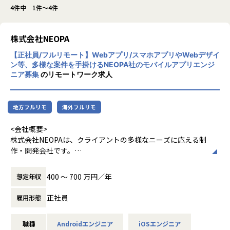
4件中 1件～4件
株式会社NEOPA
【正社員/フルリモート】Webアプリ/スマホアプリやWebデザイ
ン等、多様な案件を手掛けるNEOPA社のモバイルアプリエンジ
ニア募集
のリモートワーク求人
地方フルリモ
海外フルリモ
<会社概要>
株式会社NEOPAは、クライアントの多様なニーズに応える制
作・開発会社です。
主力の受託開発事業では、ニーズが高いスマホアプリの開発
400 〜 700 万円／年
想定年収
をはじめ、WebサイトやWebデザイン、Webアプリの開発な
どを幅広く担当。案件はクライアントとの直接取引で、社内
正社員
雇用形態
で企画から開発、運用までを一貫して行います。
これを強みとして、アパレル上場企業の会員アプリ開発では
職種
Androidエンジニア
iOSエンジニア
トータルデザインを担当したほか、10万人以上のユーザーが