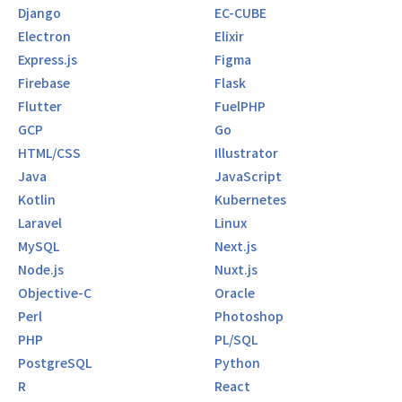
Django
EC-CUBE
Electron
Elixir
Express.js
Figma
Firebase
Flask
Flutter
FuelPHP
GCP
Go
HTML/CSS
Illustrator
Java
JavaScript
Kotlin
Kubernetes
Laravel
Linux
MySQL
Next.js
Node.js
Nuxt.js
Objective-C
Oracle
Perl
Photoshop
PHP
PL/SQL
PostgreSQL
Python
R
React