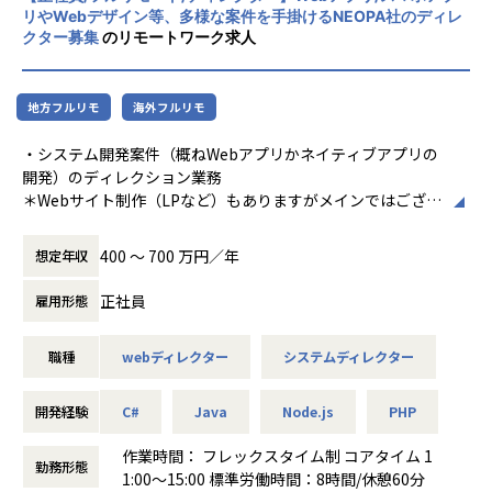
すべての業務への転換可能性あり
リやWebデザイン等、多様な案件を手掛けるNEOPA社のディレ
また、これまでIT企業が参入していなかった
クター募集
のリモートワーク求人
映画製作にも挑戦。ITの力で世の中を良くす
ることを目指しつつ、分野にとらわれず自分
たちが価値を感じる事業に積極的に取り組ん
地方フルリモ
海外フルリモ
でいます。
・システム開発案件（概ねWebアプリかネイティブアプリの
開発）のディレクション業務
＊Webサイト制作（LPなど）もありますがメインではござい
ません。
・顧客対応/資料作成/進捗管理等のマネジメント系の業務
400 〜 700 万円／年
想定年収
・UI設計/デザインディレクションなどの制作系の業務
正社員
雇用形態
【業務の変更の範囲】
すべての業務への転換可能性あり
職種
webディレクター
システムディレクター
開発経験
C#
Java
Node.js
PHP
作業時間： フレックスタイム制 コアタイム 1
勤務形態
1:00～15:00 標準労働時間：8時間/休憩60分