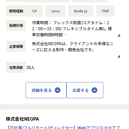
集中的にアクセスするファンサイトの運用・改善を継続して
対応しています。
開発経験
C#
Java
Node.js
PHP
また、これまでIT企業が参入していなかった映画製作にも挑
作業時間： フレックス制度(コアタイム：1
勤務形態
戦。ITの力で世の中を良くすることを目指しつつ、分野にと
1：00～15：00) フレキシブルタイム無し 標
らわれず自分たちが価値を感じる事業に積極的に取り組んで
準労働時間8時間
います。
働き方：
フレックス制（コアタイムあり）
株式会社NEOPAは、クライアントの多様なニ
企業概要
時間外労働の有無： 有（月平均20時間）
ーズに応える制作・開発会社です。
<業務概要>
休憩時間： 60分
クラウドを使ったインフラ構築・運用、品質を支えるプログ
主力の受託開発事業では、ニーズが高いスマ
ラミング、UXに関わるフロントエンドエンジニアリング等、
30人
従業員数
ホアプリの開発をはじめ、WebサイトやWeb
様々な活躍の場があります。他のエンジニアやデザイナーと
デザイン、Webアプリの開発などを幅広く担
ともに開発を進めていきたい方を募集します。
当。案件はクライアントとの直接取引で、社
内で企画から開発、運用までを一貫して行い
まずは得意な領域から始めるのでも構いませんし、新しい分
詳細を見る
応募する
ます。
野にチャレンジも可能です。弊社クライアントから指定され
これを強みとして、アパレル上場企業の会員
る技術要件は特に無いことも多く、周囲のエンジニアと相談
アプリ開発ではトータルデザインを担当した
しながら、最適なアーキテクチャ、フレームワークを選択し
ほか、10万人以上のユーザーが集中的にアク
ていくことができます。
セスするファンサイトの運用・改善を継続し
株式会社NEOPA
て対応しています。
【業務の変更の範囲】
【正社員/フルリモート/ディレクター】Webアプリ/スマホアプ