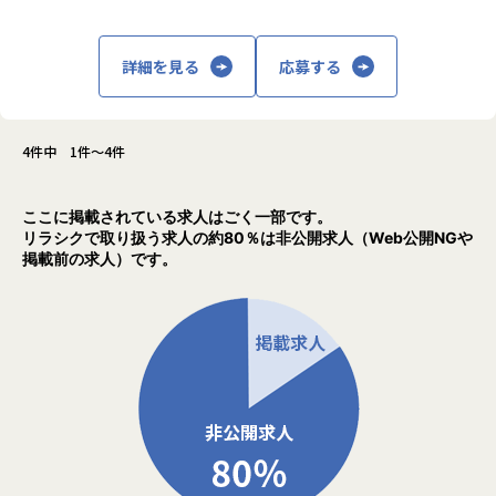
デザイン、Webアプリの開発などを幅広く担
まずは得意な領域から始めるのでも構いませんし、新しい分
当。案件はクライアントとの直接取引で、社
野にチャレンジも可能です。弊社クライアントから指定され
内で企画から開発、運用までを一貫して行い
る技術要件は特に無いことも多く、周囲のエンジニアと相談
詳細を見る
応募する
ます。
しながら、最適なアーキテクチャ、フレームワークを選択し
これを強みとして、アパレル上場企業の会員
ていくことができます。
アプリ開発ではトータルデザインを担当した
ほか、10万人以上のユーザーが集中的にアク
4件中 1件～4件
【業務の変更の範囲】
セスするファンサイトの運用・改善を継続し
すべての業務への転換可能性あり
て対応しています。
ここに掲載されている求人はごく一部です。
また、これまでIT企業が参入していなかった
リラシクで取り扱う求人の約80％は非公開求人（Web公開NGや
映画製作にも挑戦。ITの力で世の中を良くす
掲載前の求人）です。
ることを目指しつつ、分野にとらわれず自分
たちが価値を感じる事業に積極的に取り組ん
でいます。