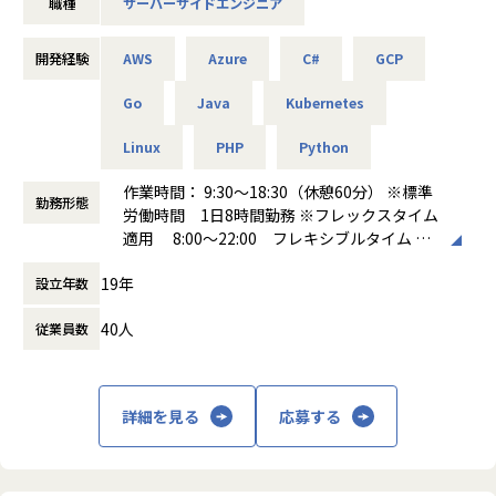
職種
サーバーサイドエンジニア
■想定するポジション：
境できるため、技術的な守備範囲を広げながらリードできる
主に事業会社での開発部門の一員として、SE兼PG もしく
は PL/PM
開発経験
AWS
Azure
C#
GCP
■キャリアパス
領域を限定せずに広くチャレンジすることが歓迎されるカル
■期待する役割：
Go
Java
Kubernetes
チャーが浸透し、
開発メンバーは、1人称で開発が進められること
「本人の意志・志向性に応じて、柔軟に役割を広げていく」
その上で現場の担当者から話を聞きながら何か問題がない
Linux
PHP
Python
考え方がベースにあります。
か、お客様と仲良くなって聞ける事
作業時間： 9:30～18:30（休憩60分） ※標準
リーダーやリードレベルのエンジニアであれば、開発業務に
勤務形態
ハコベルでは複数プロダクトを展開しており、プロダクトご
労働時間 1日8時間勤務 ※フレックスタイム
おいて顧客信用を得て、技術的な課題、組織的な課題の可能
とに使用する言語が異なります。
適用 8:00～22:00 フレキシブルタイム
性がありそうな話をもらうこと、または相談をもらうこと
ご希望やポジション状況によって、他言語のプロダクト開発
9:30～15:00 コアタイム ※クライアント企
に領域を広げていくことも選択肢としてございます。
19年
設立年数
業により異なる場合があります
※スキルが1人称に満たない（3年程度の経験だと本人が自信
働き方：
フレックス制（コアタイムあり）
がないケース）人に振られる業務
▼キャリア事例
40人
従業員数
時間外労働の有無： 有（月平均20時間）
最初は、詳細設計以降の開発から入り、調査や開発メインで
・入社5年目でVPoTにキャリアアップ
休憩時間： 60分
技術的に成長していく想定でスタート。後々は上流工程（要
・20代でエンジニアリングマネージャーにキャリアアップ
件定義～）にチャレンジしながら、手を動かす開発は一部対
・新卒2年目でカスタマーサクセスに挑戦するメンバー
応、顧客要望の吸上げや体制やスケジュールの管理（フォロ
・エンジニアからPdMへキャリアチェンジ
詳細を見る
応募する
ー）に携わるイメージです。
等
■プロジェクト例：
年齢を問わずご活躍できるフィールドがあり、20-30代の若
＜美容系サイト運営企業様＞