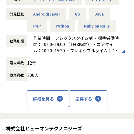
プロダクトのビジョン実現に向け、「何を・どう作るか」の
会社の定める範囲
材サービス事業を展開。専門スキルを有した人材供給と活躍
技術戦略から携わり、
できる環境提供の支援をします～
大規模開発の中でAIアシスタントのバックエンド基盤やアー
開発経験
Android(Java)
Go
Java
キテクチャ再設計といった難易度の高いテーマに、自らチャ
・一般労働者派遣事業及び有料職業紹介事業
レンジしていただけるエンジニアを募集しています。
PHP
Python
Ruby on Rails
・コンピュータソフトウエアの開発、設計、制作、販売
AIを前提とした新しい開発体制を自ら築きながら、次世代の
・デジタルコンテンツの企画、制作、販売
プロダクト開発をリードできる環境です。
作業時間： フレックスタイム制 ・標準労働時
勤務形態
・ホームページの制作、Webシステムの開発、設計、制作、
間：10:00~19:00 （1日8時間） ・コアタイ
販売、企画運営
■組織体制と募集背景について
ム：10:30~15:30 ・フレキシブルタイム：7:0
・Web/モバイルサイトの研修企画及び運営事務局
CTO率いる約35名の組織となり、若手からシニアまで様々な
0〜22:00
12年
バックグラウンドをもったメンバーが所属しています。
設立年数
働き方：
フレックス制（コアタイムあり）
■同社の特徴：
プロダクトの次の成長にブーストをかけるといった意味で
時間外労働の有無： 有（月平均10時間～20
◇マーケター／エンジニア／クリエイター領域特化型の人材
200人
従業員数
も、豊富なご経験・スキル・能力を備えた方に入っていただ
時間）
サービス：ますますニーズが高まるIT・Web・マーケティン
きたいという想いがあり、今回テックリード候補を募集して
休憩時間： 60分
グ領域に特化した人材派遣／人材紹介／フリーランス事業を
います。
展開。様々な働き方を支援しながら、お客様に合ったリソー
スのご提案をしています。そのため、一つの会社と複数部門
詳細を見る
応募する
■業務内容
でお取引、ご支援をしていることも多くクライアントからも
大規模サービスのテクニカルリード
深い信頼を得ています。
オフラインとオンラインをつなぐような新しいサービスの設
◇長期的なキャリア形成を考え実現する事が可能：グループ
計・開発
内外のクライアントと関わり、技術面やマネジメント面で成
プロダクトマネージャー、デザイナーと協働した、プロダク
株式会社ヒューマンテクノロジーズ
長ができる環境があることは魅力の一つです。将来的にはマ
ト開発の推進