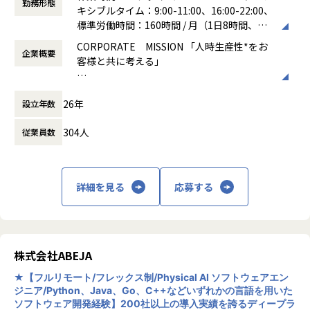
勤務形態
開発者のペインポイントを解消し、「開発しやすく、運用し
・デリッシュキッチン
保において幅広い経験を積むことが可能です。
キシブルタイム：9:00-11:00、16:00-22:00、
やすい」環境を作ることで、エンジニア組織全体の生産性向
- 「だれでもおいしく簡単に作れるレシピ」を毎日配信する
※各種認証端末（ICカード、生体認証等）と連携するデス
標準労働時間：160時間 / 月（1日8時間、稼
上に貢献できます。
レシピ動画メディア
クトップアプリおよび周辺機器の開発が中心です。
働日が20日の月）
CORPORATE MISSION 「人時生産性*をお
・retail HUB
・保守対応
企業概要
働き方：
フレックス制（コアタイムあり）
客様と共に考える」
■募集背景
- 「小売業が新しい買い物体験をとどけるHUBに」をミッシ
∟社内のテクニカルサポートメンバーからあがる技術的課題
時間外労働の有無： 有（月平均20時間）
当社の主力プロダクト「KING OF TIME」シリーズは、これ
ョンに、お客様が期待する新しい買い物体験を提供していま
に対し、状況把握・原因究明・修正対応を行います。
休憩時間： 60分
■オペレーションからの解放
まで各サービスが現場のニーズに応え、独自の進化を遂げる
す
またサポートメンバーが吸い上げた「顧客の困りごと」や
26年
設立年数
勤怠管理から給与支払いまでにかかる時間を
ことで成長してきました。現在、私たちはこの多様な進化に
・トモニテ（旧MAMADAYS）
「改善要望」を定期的にキャッチアップし、次期アップデー
圧縮
よって蓄積された技術資産を集約し、全社で活用できる「高
- 「子育てを通じて、人が、社会が、ともに手をとりあう世
トや機能改善の企画に反映させていきます。
304人
従業員数
信頼・高効率な共通基盤」へと昇華させるエキサイティング
界を実現する」をミッションとしたファミリー向け動画メデ
・社内外との調整業務
■創造的業務への後押し
なフェーズにあります。
ィア
∟テクニカルサポートやQAなどの社内関係者や、協力会社と
データ分析に基づく「気づき」を提供し「ヒ
単なる「守りのインフラ運用」ではなく、急速に進化するAI
・MOMENTH
連携していきます。
ト」に紐づく様々なデータを活用できる創造
技術などを即座にプロダクトへ組み込める環境を創り出すこ
- 「熱狂を、仕掛ける。世の中を、揺さぶる。」SNS・動画
協力会社に対しては、依頼内容の整理や進捗管理、成果物
詳細を見る
応募する
的業務への転換を支援
と。そして、エンジニアが本質的な開発に没頭できる理想的
のプロフェッショナルチーム
のレビュー等を行います。
な開発者体験（DevEx）を実現することが本プロジェクトの
社内外を横断したコミュニケーションを通じて、開発の品
企業にとって最も重要な経営資源は、「ヒト
ミッションです。
【業務の変更の範囲】
質とスピードを両立させています。
（人材）」と考えております。その「ヒト」
将来的にはSREの枠を超え、会社の技術戦略の中核を担う
会社の定める範囲
の「時間」（人時）を管理するベースとなる
「技術基盤チーム」へと組織をアップデートしていくため、
株式会社ABEJA
■募集背景
のが「勤怠管理」であり、「人時生産性」を
その初期コアメンバーとして共に挑戦していただける方を募
国内トップクラスのシェアを誇る「KING OF TIME」におい
★【フルリモート/フレックス制/Physical AI ソフトウェアエン
向上させることこそが、当社グループの使命
集します。
て、デスクトップ版の打刻アプリケーションはサービスの根
ジニア/Python、Java、Go、C++などいずれかの言語を用いた
であります。勤怠管理業務を、日々の煩雑な
幹を支える重要なプロダクトです。現在、生体認証をはじめ
ソフトウェア開発経験】200社以上の導入実績を誇るディープラ
オペレーション業務から、「ヒト」に紐づく