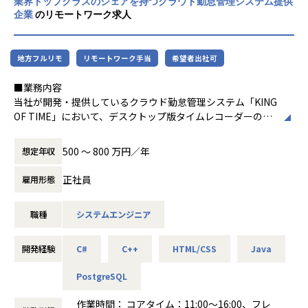
定期開催、AIを活用したIssue駆動の並列開発、Figmaと連
業界トップクラスのシェアを持つクラウド勤怠管理システム提供
であります。勤怠管理業務を、日々の煩雑な
楽しめる土壌があります。
携したUIからのコード生成の検証など、職種を横断してAIの
企業
のリモートワーク求人
オペレーション業務から、「ヒト」に紐づく
◎全社横断のハブとして活躍
能力を最大限に引き出すための体制構築に投資しています。
様々なデータを利活用できる創造的業務へと
特定プロダクトに限定せず、全社横断で各チームと連携しま
転換することを目指しております。
す。多様なステークホルダーと関わりながら、技術的な知見
■エブリーについて
地方フルリモ
リモートワーク手当
希望者出社可
を広げると同時に、組織のあり方をデザインしていく醍醐味
エブリーでは、「明るい変化の積み重なる暮らしを、誰にで
*人時生産性：従業員一人が１時間でどれだ
があります。
も」をパーパスに掲げ、人々のライフスタイルを豊かにする
■業務内容
けの利益を生み出しているかを表す指標。
サービスを複数展開しています。
当社が開発・提供しているクラウド勤怠管理システム「KING
■ポジションの魅力
OF TIME」において、デスクトップ版タイムレコーダーの開
◎ビジネスと技術の「架け橋」
進化し続けるテクノロジーによってオンライン・オフライン
発・運用に携わっていただきます。
システム基盤の構築を通じて、開発・運用・ビジネスの全メ
関係なく、さまざまな情報に触れることができる時代におい
ユーザー環境で動作し、各種認証端末と連携して打刻を行う
500 〜 800 万円／年
想定年収
ンバーが同じゴールを見据える「一体感のある組織」をデザ
て、パーソナライズ化された最適な情報をとどけることで、
デスクトップアプリケーションおよび周辺機器の開発・保守
インできます。
日々の生活における不安や悩みを解消したいと考えていま
をご担当いただきます。
正社員
雇用形態
◎組織・文化の「変革」に挑む
す。
ご経験を活かしていただきながら、より多くのお客様に価値
単なるコードの修正に留まらず、組織間の壁を取り払い、エ
を提供できるプロダクトへと進化させていきたいと考えてお
ンジニアが自律的に動ける「新しい開発文化」をゼロから形
職種
システムエンジニア
エブリーの目指す世界
ります。
にできます。
パーパス・ミッション・バリューに込めた思い
◎技術的裁量を持ち、プロダクト横断に携われる
多くの方のライフスタイルにとって欠かせないメディア・サ
■具体的な業務内容
開発経験
C#
C++
HTML/CSS
Java
プロダクト横断で関わるため、特定の技術に縛られることは
ービスとなることはもちろん、新たな領域にも挑戦し続け、
・要件定義・設計・実装・テストの一貫した業務
ありません。AI活用や共通基盤化など、チームごとの最適解
私たちが目指す未来の実現に取り組んでいきます。
∟要件定義から基本設計・詳細設計、実装、テストまで一気
PostgreSQL
を自ら提案・リードできる環境です。
通貫で携わります。
◎「DevEx（開発者体験）」の追求
運営サービス
上流から下流まで一貫して関わるため、技術選定や品質担
作業時間： コアタイム：11:00～16:00、フレ