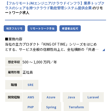
ネージャーや周辺事業・サービスを創造する役割も期待しま
【フルリモート/AIエンジニア/クラウドインフラ】業界トップク
データドリブンな開発のための、ユーザーの行動ログ等のデ
す。長く安心して勤められる環境で、スピード感・裁量権を
ラスのシェアを持つクラウド勤怠管理システム提供企業
のリモ
ータ基盤の構築および分析
持って働ける環境です。
ートワーク求人
開発組織の成果・Agilityの最大化
■同社の魅力：
■体制、役割
同社の社風は、フランクで和やかな雰囲気に溢れています。
地方フルリモ
リモートワーク手当
希望者出社可
PdM、デザイナー、エンジニアが一体となり、企画から分析
年齢や役職、部署に関係なく、誰もが気軽に相談したり、話
まで一貫して開発に携わっていただきます。事業の初期段階
し合えたりできます。お互いを尊重し高められる環境があ
■業務内容
から関わり、裁量を持ってプロダクトを育てていける環境で
り、その点はオルタナエクスの強みです。
当社の主力プロダクト「KING OF TIME」シリーズをはじめ
す。
安定した事業基盤、安心できる雇用環境、福利厚生などを背
とする、サービス全般の信頼性向上と、全社横断の「共通技
事業に最適な技術を主体的に選択できるため、技術選定や新
景に、個々にチャレンジができる環境があるのが、同社の魅
術基盤」構築を担う新組織の立ち上げメンバーを募集しま
アーキテクチャ導入の意思決定をリードしていただけます。
力です。
す。
技術とプロダクトの両方にオーナーシップを持って向き合え
500 〜 1,000 万円／年
想定年収
る環境です。「システムをどう改善するか」だけでなく「事
【業務の変更の範囲】
■具体的な業務内容
業にとって何が正しいか」を常に考えながら開発に向き合え
正社員
雇用形態
会社の定める業務
社内の各プロダクトチームに対し、SREのプラクティスを浸
ます。
透させ、自律的な運用を支援するとともに、全社横断的な技
職種
SRE
術基盤の構築・改善を担っていただきます。
■技術環境
1. サービス基盤の統合・信頼性向上
サーバーサイド / インフラ
・サービスごとに最適化された基盤を俯瞰し、共通基盤とし
Go / Echo
開発経験
AWS
Azure
Java
Laravel
ての信頼性・効率性を高めるアーキテクチャへの改善。
MySQL / Redis / Elasticsearch
・SLO/SLIの策定支援、Datadog等を用いた可観測性の構
PHP
Spring
Terraform
BigQuery / TreasureData