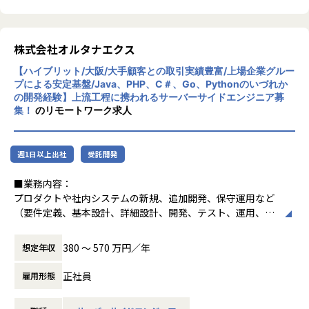
定
・React.js / TypeScriptを用いた新規設計・実装
・Vue.jsからReact.jsへのリプレイス計画の推進・実行
・コードレビューや設計レビューを通じたチームの技術力の
株式会社オルタナエクス
底上げ
【ハイブリット/大阪/大手顧客との取引実績豊富/上場企業グルー
・パフォーマンス改善、テスト戦略の策定と推進（Jest, Pla
プによる安定基盤/Java、PHP、C＃、Go、Pythonのいづれか
ywright等）
の開発経験】上流工程に携われるサーバーサイドエンジニア募
・PdM・デザイナーと連携したUI/UX仕様の検討・フィード
集！
のリモートワーク求人
バック
・API設計やバックエンドの実装など、フロントエンドに閉
じない領域への挑戦
週1日以上出社
受託開発
■ポジションの魅力
■業務内容：
・ビジネスロジックが複雑なマッチングプロダクトの設計〜
プロダクトや社内システムの新規、追加開発、保守運用など
デリバリーまでを一気通貫で経験できる
（要件定義、基本設計、詳細設計、開発、テスト、運用、保
・エンジニアが要件定義・仕様策定からBizサイドやPdMと
守）
直接議論し、意思決定に関わる裁量の大きいチームで動ける
※既存開発現場案件約26社中、完全リリース前の新規開発の
380 〜 570 万円／年
想定年収
・設計方針のディスカッションや開発プロセスの改善を、チ
プロダクトは1－2件程度。（受託開発現場ではなく、リリー
ーム主導で回していくカルチャーがある
ス済みの事業会社が多い為。）
正社員
雇用形態
・軽貨物・一般貨物の両ドメインに関わるため、物流マッチ
追加開発が20社ほどで保守開発の方が少ないです。
ング全体の業務知識とシステム設計の引き出しが広がる
・フロントエンドに閉じず、API設計やバックエンドにも越