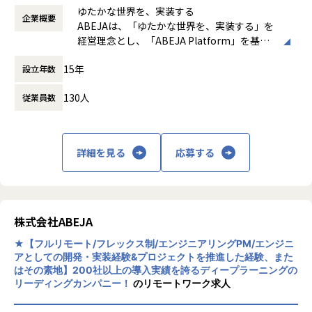
その日のタスク共有とあわせて、意図的に雑談をすることを
発を行う業務
0 - 19:00 （休憩60分）
ゆたかな世界を、実装する
目的にチェックイントークというものを取り入れています。
実機検証や顧客導入の過程で明らかになる要件や制約を踏ま
企業概要
働き方：
フレックス制（コアタイムあり）
ABEJAは、「ゆたかな世界を、実装する」を
自分の好きなことや近況報告、情報提供などテーマは自由な
え、ソフトウェア設計や実装を柔軟に見直しながら改善を進
時間外労働の有無： 有（月平均20時間）
経営理念とし、「ABEJA Platform」を基盤
形でお話してもらい、
める業務
休憩時間： 60分
に顧客企業の基幹業務のプロセスを変革し、
メンバーの相互理解を進めることやコミュニケーション活性
ハードウェアエンジニア、ミドルウェアエンジニア、データ
15年
設立年数
ビジネスの継続的な収益成長の実現に伴走す
化を図っています。
サイエンティスト、プロジェクトマネージャーと連携し、技
る「デジタルプラットフォーム事業」を展開
社内SNSとしてTeamsを導入しており、基本的なやり取りは
術的な意思決定や設計方針を主導する業務
130人
従業員数
しています。2012年の創業時よりABEJA Pla
こちらがメインになりますが、
tformの研究開発を進めており、これまで多
エンジニアは雑談やヘルプ、コードレビューなどのために別
あなたは何を得られるのか（ポジションの魅力）
種多様な業界・業態の300社以上のデジタル
途Slackも使用しています。
Physical AIという新しい技術領域において、ロボット、デー
変革をABEJA Platform上で実現してきまし
タ、AIを統合するソフトウェア設計を中核として担える経験
詳細を見る
応募する
た。
■ポジションの魅力
単一のアプリケーション開発に留まらず、データ収集、学
◎上流から下流まで一貫して携わることができる環境
習、推論、現場運用までを含むエンドツーエンドのシステム
仕様検討・設計・コーディング・テスト・運用までの全工程
設計に関われる環境
をチーム内で行います。単なる開発のみならず、要件定義な
ハードウェアやミドルウェアの制約条件を踏まえたうえで、
どの上流工程から下流工程まで一気通貫で携わるポジション
株式会社ABEJA
現実世界に耐えるソフトウェアを設計・実装する実践的な経
のため、エンジニアとして技術の幅を広げたい方に最適な環
験
★【フルリモート/フレックス制/エンジニアリングPM/エンジニ
境です。
技術的な判断や設計がプロジェクト全体の成否に直結するフ
アとしての開発・実装経験&プロジェクトを推進した経験、また
ェーズで、リードエンジニアとして裁量を持って取り組める
はその素地】200社以上の導入実績を誇るディープラーニングの
◎ユーザーの困りごとを解決し、実用性の高い機能を追求す
点
リーディングカンパニー！
のリモートワーク求人
る
実際の顧客業務にPhysical AIが組み込まれていく過程を、ソ
社内のテクニカルサポートと密に連携し、エスカレーション
フトウェアの立場から支える経験