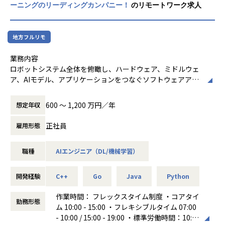
【業務の変更の範囲】
とする新デバイスへの対応やシステムの安定化を加速させて
ーニングのリーディングカンパニー！
のリモートワーク求人
様々なデータを利活用できる創造的業務へと
会社の定める範囲
おり、プロダクトをより強固なものへと進化させるフェーズ
転換することを目指しております。
にあります。
今回の募集では、単なる機能開発に留まらず、保守領域から
地方フルリモ
*人時生産性：従業員一人が１時間でどれだ
プロダクトをアップデートしていく役割を重視しています。
けの利益を生み出しているかを表す指標。
社内のテクニカルサポートと密に連携し、上がってくる技術
業務内容
的課題の原因究明や修正対応を行うとともに、現場が吸い上
ロボットシステム全体を俯瞰し、ハードウェア、ミドルウェ
げた「顧客の困りごと」や改善要望をダイレクトにキャッチ
ア、AIモデル、アプリケーションをつなぐソフトウェアアー
アップ。それらを次期アップデートや機能改善の企画へ反映
キテクチャを設計する業務
させることで、ユーザーの利便性を自ら高めていくサイクル
ロボットから取得されるセンサデータやログを安定的に収
600 〜 1,200 万円／年
想定年収
を主導していただきます。
集・管理するためのデータ収集基盤およびパイプラインを設
「止まらないシステム」を守りながら、現場の声を確かな価
計・実装する業務
正社員
雇用形態
値へと変え、プロダクトを主体的にリードしていただけるエ
学習および推論システムと連携するバックエンドサービスや
ンジニアを求めています。
APIを設計し、ロボット実機や上位アプリケーションと接続
職種
AIエンジニア（DL/機械学習）
する業務
■組織構成・雰囲気
ロボットにインテグレーションされるアプリケーションやサ
協力会社含め、50名規模の組織です。複数チームに分かれて
ービスレイヤーを開発し、現場運用を前提とした機能実装や
開発経験
C++
Go
Java
Python
おり、1チームあたりプロパー社員5～6名前後+協力会社で構
改善を行う業務
成されております。
クラウドおよびオンプレミスを含むインフラ構成を設計し、
作業時間： フレックスタイム制度 ・コアタイ
勤務形態
◎コミュニケーション
開発・検証・運用を支える基盤を整備する業務
ム 10:00 - 15:00 ・フレキシブルタイム 07:00
チームごとに毎日定例MTGを実施しています。
顧客ごとに開発した内容を抽象化し、共通するプロダクト開
- 10:00 / 15:00 - 19:00 ・標準労働時間：10:0