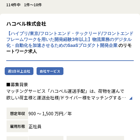
114件中 1件～10件
ハコベル株式会社
【ハイブリ/東京/フロントエンド・テックリード/フロントエンド
フレームワークを用いた開発経験3年以上】物流業務のデジタル
化・自動化を加速させるためのSaaSプロダクト開発企業
のリモ
ートワーク求人
週1日以上出社
自社サービス
■募集背景
マッチングサービス「ハコベル運送手配」は、荷物を運んで
欲しい荷主様と運送会社様/ドライバー様をマッチングするサ
ービスで、ハコベルを長年支えてきたプロダクトの一つで
す。軽貨物・一般貨物の両領域をカバーしており、プロダク
900 〜 1,500 万円／年
想定年収
トを通して多重下請構造の是正を実現することを目指してい
ます。
正社員
雇用形態
現在は、コアユーザ向けの機能開発と、長期的にデリバリー
速度を維持するためのシステム改善を両立させるフェーズに