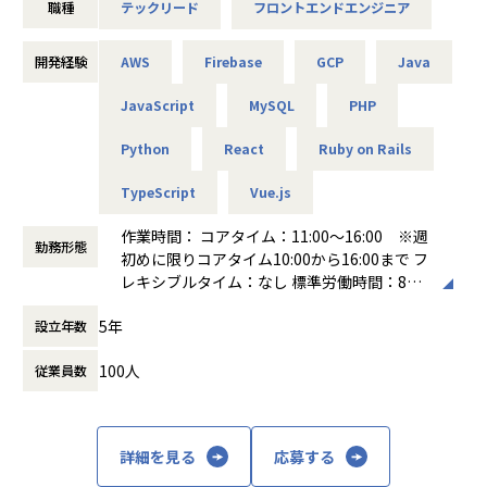
職種
テックリード
フロントエンドエンジニア
あります。ドメインの複雑さに向き合いながら、設計・実
装・運用を一気通貫で担えるエンジニアを募集しています。
開発経験
AWS
Firebase
GCP
Java
■業務内容
「ハコベル運送手配」（軽貨物・一般貨物）のフロントエン
JavaScript
MySQL
PHP
ド領域において、技術方針の策定からアーキテクチャ設計・
実装までをリードしていただきます。
Python
React
Ruby on Rails
現在のフロントエンドはVue.jsで構成されていますが、シス
TypeScript
Vue.js
テムリプレイスプロジェクトが進行中で、React.js + TypeSc
riptへの移行を進めています。既存コードベースの保守と新
作業時間： コアタイム：11:00～16:00 ※週
アーキテクチャの設計・実装を並行して推進するフェーズで
勤務形態
初めに限りコアタイム10:00から16:00まで フ
あり、中長期の開発速度と品質を両立させるための技術的な
レキシブルタイム：なし 標準労働時間：8時
意思決定が求められるポジションです。
間
フロントエンドが主軸ですが、Ruby on Railsで構成された
5年
設立年数
働き方：
フレックス制（コアタイムあり）
バックエンドにも拾える範囲で踏み込み、機能開発をフロン
時間外労働の有無： 有（月平均10時間）
ト〜API層まで一気通貫で完結させることも歓迎していま
100人
従業員数
休憩時間： 60分
す。PdMやデザイナーとの仕様策定にも深く関わりながら、
チーム全体のフロントエンド開発力を底上げする役割を期待
しています。
具体的には・・・
詳細を見る
応募する
・フロントエンドのアーキテクチャ設計・技術選定・方針策