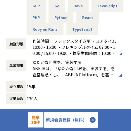
的なチャレンジ（入社直後からマネジメント業務を担うこと
成されたエンジニア組織です。特定の役割に厳密に分業する
GCP
Go
Java
JavaScript
を前提としたポジションではありません）
のではなく、プロジェクトごとに設計・開発・運用までを一
気通貫で担うスタイルを強みとしています。
PHP
Python
React
ポジションの魅力
フルスタックエンジニアとしての実装力・設計力を活かしな
この柔軟な体制により、各プロジェクトが自律的に推進され
Ruby on Rails
TypeScript
がら、プロジェクトデリバリー全体に関わる経験
やすい一方で、開発の進め方やドキュメント、部門間連携の
技術だけでなく、プロセス・体制・人の観点から組織づくり
方法などがプロジェクトごとに最適化されやすい側面もあり
作業時間： フレックスタイム制 ・コアタイム
に関与できる機会
ます。
勤務形態
10:00 - 15:00 ・フレキシブルタイム 07:00 - 1
リーダーやエンジニアリングマネジャーへのキャリアパス
0:00 / 15:00 - 19:00 ・標準労働時間：10:00 -
を、無理なく段階的に描ける環境
19:00 （休憩60分）
個人の成果だけでなく、組織として成果を出す視点を身につ
＜なぜ該当ロールが必要か＞
ゆたかな世界を、実装する
企業概要
働き方：
フレックス制（コアタイムあり）
けられる経験
ABEJAは、「ゆたかな世界を、実装する」を
時間外労働の有無： 有（月平均20時間）
現在、ビジネスサイドのPMは顧客折衝や全体構想に強みを
経営理念とし、「ABEJA Platform」を基盤
休憩時間： 60分
募集背景
持つ一方、技術的な設計・実装を前提とした判断や、技術マ
に顧客企業の基幹業務のプロセスを変革し、
＜事業・プロジェクトの背景＞
ターを含む進行管理については、役割や専門性の違いから、
15年
設立年数
ビジネスの継続的な収益成長の実現に伴走す
システム開発部では、顧客への提案・プリセールス段階での
プロジェクト体制として十分に担いきれない場面が生じるこ
る「デジタルプラットフォーム事業」を展開
見積やシステム設計から、実際の開発、リリース後の運用・
130人
とがあります。
従業員数
しています。2012年の創業時よりABEJA Pla
保守までを一気通貫で担っています。特定の下請け的な立場
tformの研究開発を進めており、これまで多
ではなく、プライムベンダーとして顧客と直接向き合いなが
そのギャップを埋めるため、リードエンジニアがプロジェク
種多様な業界・業態の300社以上のデジタル
ら、長期的な視点でシステムを育てていくスタイルが特徴で
ト推進まで担うケースが増え、本来注力すべき設計・実装・
変革をABEJA Platform上で実現してきまし
簡単
新規会員登録（無料）
詳細を見る
応募する
30秒
す。
技術判断に十分な時間を割けないという歪みが生じていま
た。
す。