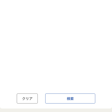
フルフレックス制
裁量労働制
語学・国籍から探す
英語力必須
英語力尚可（英語活用環境あり）
外国籍の方OK
クリア
検索