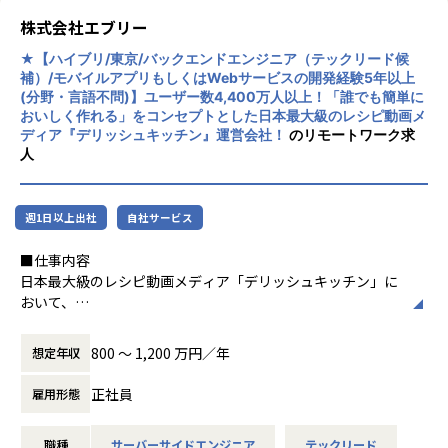
手メンバーが活躍しています！
化粧品口コミサイト（メディア） 機能改善、保守開発
株式会社エブリー
・体制：当社からBP4名 他プロパー
■配属組織
★【ハイブリ/東京/バックエンドエンジニア（テックリード候
・開発環境：PHP （LAMP） Ruby、Javascript （Node.js/N
配属されるシステム開発部 マッチングシステムGは、10名の
補）/モバイルアプリもしくはWebサービスの開発経験5年以上
uxt.js） 、Typescript、AWS
メンバーが在籍しています。
(分野・言語不問)】ユーザー数4,400万人以上！「誰でも簡単に
※システムによって違いあり
▼在籍メンバー例
おいしく作れる」をコンセプトとした日本最大級のレシピ動画メ
＜調査、レポート配信サービス会社様＞
ディア『デリッシュキッチン』運営会社！
のリモートワーク求
・EM赤川
金融情報サービス 追加開発
人
・TL池松
※確定拠出年金の情報、ロボットアドバイザリーなど、toB
エンジニアチームだけでなく、PdM、セールス、CS、それぞ
システム
れのチームと関わり、一緒に協力して取り組むことを大切に
・体制：現場プロパー,BP 10数名、当社PM 1名
週1日以上出社
自社サービス
しています。
・開発環境：PHP、独自FW AWS
＜大手SIer（エンド：メガバンク）＞
■仕事内容
■カルチャー
金融システム 保守開発・運用
日本最大級のレシピ動画メディア「デリッシュキッチン」に
・スクラム開発を推進
※大手消費者金融会社の新保証システム（提携先銀行の保証
おいて、
・積極的なペアプロやモブプロ
債権の業務を行う機能）
サーバーサイドのAPI開発からAWS/GCPを使用したインフラ
・週次でチーム横断のエンジニア定例
・体制：当社5名チーム体制
構築まで幅広く担当いただきます。
・自発的な勉強会やハッカソンの開催
800 〜 1,200 万円／年
想定年収
・開発環境：Java、Jsp、Shell、Linux、DB2
・VPoEやEMとの1on1
リリースから約10年、約70万行のGoで構成されたAPIサーバ
・メンター役が伴走するオンボード支援
正社員
雇用形態
■事業内容：
ーは、膨大なユーザーデータとコンテンツを支える大規模シ
～東証プライム上場 クロス・マーケティンググループ を母
ステムへと成長しました。
【業務の変更の範囲】
体にマーケター／エンジニア／クリエイター領域特化型の人
職種
サーバーサイドエンジニア
テックリード