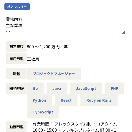
を通じて顧客のリアルな声を直接拾い上げることができま
地方フルリモ
す。ユーザーの悩みや意見を深く吸収し、それをダイレクト
募集背景
に製品改善や新機能へ反映させるサイクルを回せるため、自
ABEJAでは、Vision-Language-Action（VLA）をはじめと
業務内容
身の貢献が顧客満足に直結する手応えを感じられます。
するPhysical AI技術を、実際のロボットシステムとして顧客
主な業務
現場に社会実装する取り組みを進めています。
◎大規模サービスならではの社会的影響力
顧客案件におけるプロジェクトマネジメント
国内トップクラスのシェアを誇る「KING OF TIME」は、導
その中で、ハードウェアエンジニアやミドルウェアエンジニ
スコープ、スケジュール、品質、リスクの管理
800 〜 1,200 万円／年
想定年収
入社数6.7万社・ID数430万を超える大規模サービスです。
ア、データサイエンティストがそれぞれ専門性を発揮する一
技術的前提を踏まえた進行判断・調整
日々の打刻という「止まることが許されない」基幹インフラ
方で、それらを横断し、システム全体として成立させるソフ
技術観点でのデリバリーコントロール
正社員
雇用形態
を支える責任は重大ですが、その分、自身の手がけた開発や
トウェアレイヤーの重要性が増しています。
技術的論点の整理
改善が社会に与えるインパクトを肌で感じられます。安定稼
実装・設計を前提としたリスク判断
働と進化を両立させる、難易度の高いエンジニアリングに挑
ロボットからのデータ収集基盤、学習・推論と連携するサー
職種
プロジェクトマネージャー
ビジネスサイドPMとの協働
戦できる環境です。
ビスレイヤー、実機にインテグレーションされるアプリケー
案件ごとの役割分担や進め方の設計
ションなど、Physical AIの価値を形にするソフトウェア開発
技術・ビジネス双方の観点を踏まえた意思決定支援
開発経験
Go
Java
JavaScript
PHP
◎フルリモート/フレックスの働きやすい環境
をリードできるエンジニアを募集します。
当社の開発者は「フルリモート/フレックス」での勤務となる
条件付きで関与する業務（希望・状況に応じて）
Python
React
Ruby on Rails
ため、柔軟性ある働き方を実現できます。また居住地につい
ミッション
ても日本国内であればOKです。北は北海道から南は沖縄まで
本ポジションのミッションは、Physical AIシステムにおける
社内のリソース状況やプロジェクトの優先度に応じて、PMと
TypeScript
従業員がおり、地方居住者率は昨年度29％となっておりま
ソフトウェアレイヤー全体を設計・実装し、ロボット、デー
しての関与範囲を一時的に拡張します
す。
タ、AIが一貫してつながる状態を実現することです。
作業時間： フレックスタイム制 ・コアタイム
リードエンジニアが実装に集中するための進行・調整業務の
勤務形態
10:00 - 15:00 ・フレキシブルタイム 07:00 - 1
巻き取り