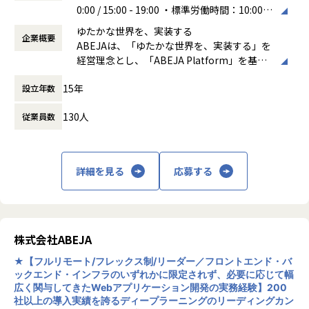
【業務の変更の範囲】
ハードウェアおよびミドルウェアの制約条件を理解したうえ
0:00 / 15:00 - 19:00 ・標準労働時間：10:00 -
プロジェクト横断での状況整理、優先度調整、関係者間の調
会社の定める範囲
で、データ収集から学習、推論、現場での運用までを支える
19:00 （休憩60分）
整
ゆたかな世界を、実装する
ソフトウェア基盤を構築し、プロジェクトを技術的にリード
企業概要
働き方：
フレックス制（コアタイムあり）
プロジェクトの局面や体制に応じた、リードエンジニア的な
ABEJAは、「ゆたかな世界を、実装する」を
していただきます。
時間外労働の有無： 有（月平均20時間）
立ち回り
経営理念とし、「ABEJA Platform」を基盤
休憩時間： 60分
技術的な判断が滞らないための意思決定支援
に顧客企業の基幹業務のプロセスを変革し、
【業務の変更の範囲】
実装方針や品質に関するレビュー・フォロー
15年
設立年数
ビジネスの継続的な収益成長の実現に伴走す
会社の定める業務へ配置転換の可能性あり
必要に応じたハンズオンでの開発への関与
る「デジタルプラットフォーム事業」を展開
リソースが逼迫しているプロジェクトにおける一時的な実装
130人
従業員数
しています。2012年の創業時よりABEJA Pla
対応
tformの研究開発を進めており、これまで多
コーディング・修正・仕上げなど、デリバリーを前に進める
種多様な業界・業態の300社以上のデジタル
ための直接的な支援（基本的には開発メンバーに実装を依頼
変革をABEJA Platform上で実現してきまし
しつつ、あくまで状況に応じた関与を想定しています）
詳細を見る
応募する
た。
ポジションの魅力
エンジニアリングのバックグラウンドを活かし、 PMを主軸
としたキャリアへシフト することができます
株式会社ABEJA
顧客案件の中核に入り、 技術観点でのデリバリー責任を持つ
PM としてプロジェクトを推進する経験を積むことができま
★【フルリモート/フレックス制/リーダー／フロントエンド・バ
す
ックエンド・インフラのいずれかに限定されず、必要に応じて幅
ビジネスサイドPMと並列で協働し、技術とビジネスの境界
広く関与してきたWebアプリケーション開発の実務経験】200
を設計・調整する立場を担えます
社以上の導入実績を誇るディープラーニングのリーディングカン