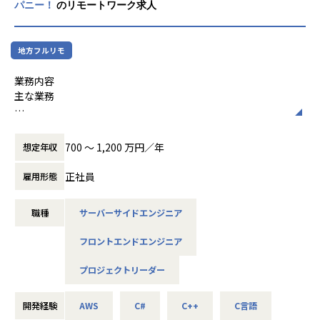
パニー！
のリモートワーク求人
本ロールは 1人目のエンジニアリングPM であり、実際の動き
方や成果を通じて、役割や期待値そのものを形づくっていく
経験ができます
志向や成果次第では、エンジニアリングPMの増員・育成を
地方フルリモ
含めた体制づくりや、 エンジニアリングPMグループを率い
業務内容
るマネジャー的な役割 へとキャリアを広げていく選択肢もあ
主な業務
ります
フルスタックエンジニアとしてプロジェクトに参画し、設
募集背景
計・実装・レビューを通じて価値創出に貢献する
＜事業・プロジェクトの背景＞
700 〜 1,200 万円／年
想定年収
当社のプロジェクトデリバリーの進め方や開発プロセスを理
システム開発部では、顧客への提案・プリセールス段階での
解し、チームの一員として成果を創出する
見積やシステム設計から、実際の開発、リリース後の運用・
正社員
雇用形態
実務を通じてチームメンバーとの信頼関係を構築し、開発現
保守までを一気通貫で担っています。特定の下請け的な立場
場での存在感を高める
ではなく、 プライムベンダーとして顧客と直接向き合いなが
職種
サーバーサイドエンジニア
条件付きで関与する業務（希望・状況に応じて）
ら 、長期的な視点でシステムを育てていくスタイルが特徴で
す。
フロントエンドエンジニア
チームやグループ単位での成果最大化を見据えた技術的な意
思決定・レビューのリード
＜システム開発部の特徴＞
プロジェクトリーダー
開発プロセスや体制の改善に関する検討・実行
メンバーの特性や志向を踏まえたアサインや育成への関与
システム開発部は、フロントエンド・バックエンド・インフ
将来的なエンジニアリングマネジャーとしての役割への段階
ラまでを横断的に担えるフルスタックエンジニアを中心に構
開発経験
AWS
C#
C++
C言語