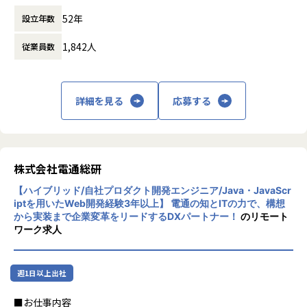
先進的な情報技術をベースに、日本の金融機
・開発プロセスの改善、品質強化活動
52年
設立年数
関や製造業のトップクラスの企業と直接取引
し、事業環境の変化に呼応するITソリューシ
1,842人
従業員数
ョンを提供しています。
■このポジションの魅力
・長期にわたり持続可能なプロダクトづくりを技術者として
主導することができます。
・経験豊富なITエンジニアと日々切磋琢磨しながらソフトウ
詳細を見る
応募する
ェア開発に向き合い、自身の専門性を磨くことが可能です。
・技術力のあるマネージャー（技術書の著者など）の支援を
受けながら、技術者としてのキャリアプランの広がりを持つ
ことが可能です。
株式会社電通総研
【ハイブリッド/自社プロダクト開発エンジニア/Java・JavaScr
■部門の組織・事業ビジョン/ミッション
iptを用いたWeb開発経験3年以上】 電通の知とITの力で、構想
グループ経営管理業務をスマートにしたい企業へ、すべての
から実装まで企業変革をリードするDXパートナー！
のリモート
ステークホルダーにとって使いやすく、最適化された会計ソ
ワーク求人
リューションを高い品質で提供し続ける。
【業務の変更の範囲】
週1日以上出社
当社の指示する業務全般
■お仕事内容