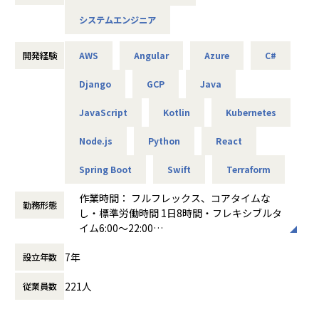
し、成長できる環境です
システムエンジニア
■概要
弊社が創発する新規事業の製品開発および、グループが受託
開発経験
AWS
Angular
Azure
C#
するシステム開発におけるシステムエンジニア）としてご活
躍いただきます。
Django
GCP
Java
・Webアプリケーション、業務システム、モバイルアプリ等
JavaScript
Kotlin
Kubernetes
の設計・開発・運用
・クライアントとの要件定義、仕様調整、提案
Node.js
Python
React
・チーム内ミーティング、アジャイル開発推進
・システム保守・運用・改善
Spring Boot
Swift
Terraform
・新技術の調査・導入や開発プロセス改善
作業時間： フルフレックス、コアタイムな
【プロジェクト例】
勤務形態
し・標準労働時間 1日8時間・フレキシブルタ
・大手企業向け業務システム開発（Java, Spring, AWS）
イム6:00～22:00
・スタートアップ新規サービスの立ち上げ（React, Node.js,
働き方：
フルフレックス制
GCP）
7年
設立年数
時間外労働の有無： 有（月平均15時間）
・モバイルアプリ開発（Swift, Kotlin）
休憩時間： 60分
・ChatGPTをはじめとする生成AIの実装や、DXソリューシ
221人
従業員数
ョンの技術選定