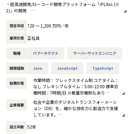
・超高速開発/ローコード開発プラットフォーム「iPLAss (※
1)」の開発
＊iPLAss サイトURL：https://iplass.org/
・iPLAssを利用する個別プロジェクトの支援
720 〜 1,200 万円／年
想定年収
・iPLAss Cloud(※2)のサービス開発・提供
・その他、各プロジェクトの推進・品質向上に寄与する新規
正社員
雇用形態
製品・サービスの企画開発
職種
ITアーキテクト
サーバーサイドエンジニア
※1：電通総研が主体となって開発するjavaベースのOSS ロ
ーコード開発プラットフォームです。
金融機関、公共系、その他大手企業が提供するWebサー
開発経験
Java
JavaScript
TypeScript
ビス・社内システムの基盤として広く活用されています。
※2：iPLAssをPaaSとして提供するサービスです。
作業時間： フレックスタイム制 コアタイム：
勤務形態
なし フレキシブルタイム：5:00-22:00 標準労
働時間：7時間/日 ※裁量労働制もあり
■iPLAssの魅力・当ポジションで得られる経験
働き方：
フルフレックス制
社会や企業のデジタルトランスフォーメーシ
・ローコード開発プラットフォームでありながらもエンター
企業概要
時間外労働の有無： 有（月平均10時間～30
ョン（DX）を、確かな技術力と創造力で支援
プライズクラスの要件、複雑さに対応するための柔軟性・拡
時間）
しています。
張性を備えるものにするために、
休憩時間： 60分
先進的な情報技術をベースに、日本の金融機
高度な専門性の発揮が必要な設計・開発作業に取り組み、
52年
設立年数
関や製造業のトップクラスの企業と直接取引
技術力を磨くことができる
し、事業環境の変化に呼応するITソリューシ