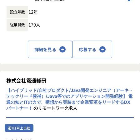
レンジング、モデリング、性能評価、レポーティング、製品
ーズを邁進しています。
働き方：
フルフレックス制
化、その他
12年
設立年数
時間外労働の有無： 有（月平均20時間）
【なぜ「不動産・建築業界」なのか】
休憩時間： 60分
【使用技術と開発環境】
不動産と建築は一生に1度の大きな買い物なのにも関わら
170人
従業員数
■プログラミング言語: Python, 応相談
ず、ブラックボックスとなっている領域が多く素人がとっつ
■深層学習: PyTorch, Chainer, Keras
きにくい分野です。
■勾配ブースティング: XGBoost, LightGBM
日本の不動産・建築市場は巨大産業でありながら、昨今の人
■画像加工等: scikit-image, OpenCV
詳細を見る
応募する
口減少やインフレの影響を受けており、従来のような人手に
■コミュニケーション:Slack
頼った施設管理は間も無く限界を迎えると言われています。
■ファイルの共有: Google Drive, Office365
こういった問題を解決したい、その一心でTHIRDはコンサ
■バージョン管理: GitHub
ル/エンジニア/不動産・建設現場のプロフェッショナルメン
■プロジェクト管理: Wrike
バーが一丸となりAI・ITを活用して業界を効率化する仕事を
■ドキュメント管理: esa
株式会社電通総研
しています。
不動産管理の業務効率化や現場情報の遠隔監視ニーズなどの
【ハイブリッド/自社プロダクト/Java開発エンジニア（アーキ・
【エンジニアの方の働きやすい環境づくり】
高まりを受け、自社プロダクト「管理ロイド」の導入は大手
テックリード候補）/Java等でのアプリケーション開発経験】 電
■TopCoder決勝を3回経験し、KaggleMasterを取得したメ
を含む3,000社以上を突破しました。
通の知とITの力で、構想から実装まで企業変革をリードするDX
ンバーが在籍
パートナー！
のリモートワーク求人
■社員のAtCoderレーティング： 橙1名、黄1名、青2名
【ご参考情報】
（※青2名は、両名ともTopCoderMarathon赤経験者）
▼大阪王将、店舗工事に革命！THIRDのAI自動見積査定シス
■フレックスタイム制、完全フルリモート開発
テム「工事ロイド」を活用―工事費の大幅削減を実現
週1日以上出社
https://prtimes.jp/main/html/rd/p/000000041.00006408
【弊社について】