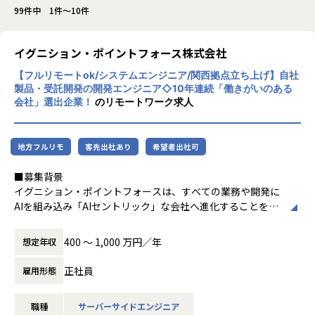
99件中 1件～10件
イグニション・ポイントフォース株式会社
【フルリモートok/システムエンジニア/関西拠点立ち上げ】自社
製品・受託開発の開発エンジニア◇10年連続「働きがいのある
会社」選出企業！
のリモートワーク求人
地方フルリモ
客先出社あり
希望者出社可
■募集背景
イグニション・ポイントフォースは、すべての業務や開発に
AIを組み込み「AIセントリック」な会社へ進化することを目
指しており、先端技術を活用したクライアントのDX/事業変
革を、戦略策定から実装まで一気通貫で推進しています。
400 〜 1,000 万円／年
想定年収
この度、西日本エリアのクライアントへの価値提供を強化す
るため、関西拠点（大阪）の立ち上げを担う中核メンバーと
正社員
雇用形態
して、シニアシステムエンジニアを募集します。
職種
サーバーサイドエンジニア
多様な業界・プロジェクトで最先端技術や大規模開発を経験