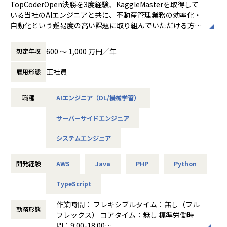
TopCoderOpen決勝を3度経験、KaggleMasterを取得して
・ドキュメント管理: notion
いる当社のAIエンジニアと共に、不動産管理業務の効率化・
自動化という難易度の高い課題に取り組んでいただける方を
【エンジニアの方の働きやすい環境づくり】
募集しております。
・フルリモートの支援等、仕事の生産性を高める上で必要な
600 〜 1,000 万円／年
想定年収
手当ては適宜対応させていただきます
【なぜ「不動産管理」なのか】
・専門型裁量労働制、完全フルリモート開発
不動産業界は、長きに渡りアナログな業務フローが敷かれて
正社員
雇用形態
・TopCoder決勝を3回経験し、KaggleGrandmasterでもあ
いる巨大産業の一つです。その中でも不動産管理の領域は、
るCSO直下で働けます
専門的な業務に携わる多様な関係者を取りまとめ完工後のビ
職種
AIエンジニア（DL/機械学習）
ルマネジメントを行っており、その工程は複雑化している状
【弊社について】
況です。
THIRDは不動産に特化したコンサルで、建築・機械・電気工
サーバーサイドエンジニア
現在THIRDでは、その構造を抜本的に解決し業務工数の大幅
事の効率化を行ってきました。
な削減を実現するプロダクトを開発しています。
市場規模93兆円という不動産・建築市場に対して、企業の
システムエンジニア
様々な問題を解決するAI-SaaSプロダクト「管理ロイド」・
【業務内容】
「工事ロイド」の開発からカスタマイズ・導入まで一気通貫
■不動産管理クラウドシステム「管理ロイド」の運用時に発
開発経験
AWS
Java
PHP
Python
で行っています。
生する、画像・音声・テキスト・各種センサーによる膨大な
取引先には大手不動産デベロッパー・投資ファンド・大手事
TypeScript
独自データ等を用いてのAI開発
業会社などが含まれ、ベンチャー企業ながら数百億円規模に
- 画像分析(分類および物体検出)、音声分析、自然言語処
上るプロジェクトを動かすこともあります。
作業時間： フレキシブルタイム：無し（フル
理、ビッグデータ、データマイニング、その他
勤務形態
2022年8月に26億円の資金調達を実施し、上場達成など今ま
フレックス） コアタイム：無し 標準労働時
- 問題設定、仮説検証、データ収集要件の定義、データク
さにもう一段階ギアを上げて事業成長を加速させていくフェ
間：9:00-18:00