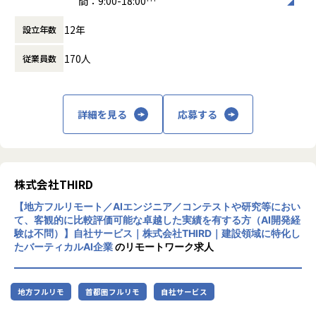
間：9:00-18:00
- メンター/相談役としてチームメンバーのサポート
働き方：
フルフレックス制
- チームメンバーの評価/査定/勤怠管理
12年
設立年数
時間外労働の有無： 有（月平均20時間）
- ISMS対応
休憩時間： 60分
170人
従業員数
【期待する役割】
1. 営業・プロダクト部門折衝
2. 上記、改善要望に対する開発要件定義
3. スクラム開発に則り、自ら手も動かし開発を推進
詳細を見る
応募する
4. CSO・AI開発部長・メンバーと調整の上、積極的な新技
術・サービス導入の推進
5. チームメンバーのマネジメント
【利用している技術スタック】
株式会社THIRD
・プログラミング言語: Python, C++, Java, SQL, 応相談(Rust
【地方フルリモート／AIエンジニア／コンテストや研究等におい
など)
て、客観的に比較評価可能な卓越した実績を有する方（AI開発経
・深層学習: PyTorch(, Chainer, Kerasなど)
験は不問）】自社サービス｜株式会社THIRD｜建設領域に特化し
・勾配ブースティング: LightGBM(, XGBoostなど)
たバーティカルAI企業
のリモートワーク求人
・画像加工等: OpenCV(, scikit-imageなど)
・コミュニケーション:slack, Microsoft Teams
・ファイルの共有: Amazon S3, Office365, Google Drive
地方フルリモ
首都圏フルリモ
自社サービス
・バージョン管理: GitHub
・プロジェクト管理: Jira