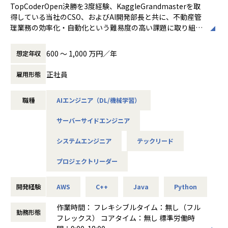
TopCoderOpen決勝を3度経験、KaggleGrandmasterを取
得している当社のCSO、およびAI開発部長と共に、不動産管
理業務の効率化・自動化という難易度の高い課題に取り組ん
でいただける方を募集しております。
600 〜 1,000 万円／年
想定年収
【業務内容】
不動産管理クラウドシステムの運用時に発生する、画像・音
正社員
雇用形態
声・テキスト・各種センサーによる膨大な独自データ等を用
いてAI開発を担って頂きます。
職種
AIエンジニア（DL/機械学習）
業界の課題を見極めつつ、AIでどうアプローチするか、技術
的な視点から設計・立案を行い、CSOおよびAI開発部長と協
サーバーサイドエンジニア
力しながら開発チームをマネジメントし、事業展開を主導し
ます。
システムエンジニア
テックリード
- チームにおける技術面の最終的な判断や優先順位の決定
- 画像分析(分類および物体検出)、音声分析、自然言語処
プロジェクトリーダー
理、ビッグデータ、データマイニング、その他のリード
- 問題設定、仮説検証、データ収集要件の定義、データク
開発経験
AWS
C++
Java
Python
レンジング、モデリング、性能評価、レポーティング、製品
化、その他のリード
作業時間： フレキシブルタイム：無し（フル
- データ入力用の補助UI開発のリード - コードレビューや
勤務形態
フレックス） コアタイム：無し 標準労働時
テスト設計などでチーム開発における製品の品質を高め維持