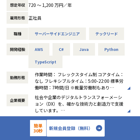
LLMやエージェントなどのAI技術を組み合わせて活用した新
720 〜 1,200 万円／年
想定年収
■組織の雰囲気
しい製品開発プロジェクトに、初期フェーズからご参画いた
・技術好きの仲間が集まり、新しい技術やメソドロジーの有
だけます。
正社員
雇用形態
用性、それらをどのようにiPLAssや各プロジェクトに適用で
数名規模のアジャイル開発チームで、コミュニケーションを
きるかを検討しながら、
取りながら開発業務を進めます。
自らの手で実装・適用・検証するプロセスを回していま
職種
サーバーサイドエンジニア
テックリード
す。先進的な技術も積極的に調査、活用を検討しながら、
経費精算やワークフロー回覧など企業の従業員が日常的に行
日々自身のスキルを高めています。
う業務を、AIの力で一変させるという野心的な取り組みに、
開発経験
AWS
C#
Java
Python
・製品開発プロセスはアジャイルであり、階層構造ではなく
私たちと一緒に挑戦してくださる仲間をお待ちしています。
メンバーそれぞれが責任・裁量をもって推進しています。
TypeScript
＜職務例＞
・ステークホルダーからの要求収集、要件定義、折衝
作業時間： フレックスタイム制 コアタイム：
勤務形態
■部門の組織・事業ビジョン/ミッション
・AI関連技術に関する情報収集、調査、PoC
なし フレキシブルタイム：5:00-22:00 標準労
クロスイノベーション本部 サービスプラットフォームセンタ
・仕様や実現方式の検討、設計、実装
働時間：7時間/日 ※裁量労働制もあり
ーは、多様な業種・業界の顧客の事業課題を解決するべく、
・AIを活用した開発、テスト
働き方：
フルフレックス制
社会や企業のデジタルトランスフォーメーシ
プライムベンダーとして上流工程からアーキテクティング、
企業概要
時間外労働の有無： 有（月平均10時間～30
ョン（DX）を、確かな技術力と創造力で支援
エンジニアリング、保守・運用までをワンストップで提供し
時間）
しています。
ています。
■このポジションの魅力
休憩時間： 60分
先進的な情報技術をベースに、日本の金融機
私たちのミッションは顧客への継続的な高付加価値の提供で
・AI技術そのものに対する経験が浅い場合でも、有識者の支
52年
設立年数
関や製造業のトップクラスの企業と直接取引
あり、顧客プロジェクトを支える製品やプラットフォームサ
簡単
援を受けながら、段階的に成長していくことが可能です
新規会員登録（無料）
し、事業環境の変化に呼応するITソリューシ
30秒
ービスの提供はもとより、
・新技術の活用によって、良いプロダクトを作り、ユーザー
1,842人
従業員数
ョンを提供しています。
複雑様化する顧客課題、短期化するデリバリーサイクル、旺
に価値を届けたいという方にとってやりがいのあるお仕事で