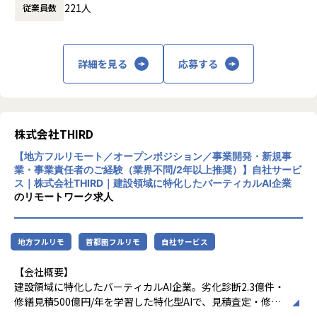
221人
従業員数
会社の定める範囲
■実現できる働き方・魅力
・VPoE（取締役兼エンジニアリング責任者）と協働で、技
術特化型からマネジメント志向まで柔軟なキャリアプランを
詳細を見る
応募する
構築できます。
・1on1の時間などを設定し、キャリア～プライベートまで
オープンコミュニケーションをとることもできます。
・「新ツール導入」「開発フロー刷新」など、技術選定から
株式会社THIRD
実装まで主体的に推進し、ChatGPTをはじめとする生成AIの
実装案件にも参画できます。
【地方フルリモート／オープンポジション／事業開発・新規事
・多様な開発手法（ウォーターフォール、アジャイル、スク
業・事業責任者のご経験（業界不問/2年以上推奨）】自社サービ
ラム等）をプロジェクトごとに選択できるため、幅広いプロ
ス｜株式会社THIRD｜建設領域に特化したバーティカルAI企業
ジェクト管理経験を積み、柔軟なスキルアップが可能です。
のリモートワーク求人
・スピード感を持った事業推進に携われる環境があり、変化
の激しい市場や先端技術を活用したプロジェクトで即戦力と
して活躍できます。
地方フルリモ
首都圏フルリモ
自社サービス
・クライアント企業のプロジェクトだけでなく、自社開発に
も深く関わることができ、ご自身の意思やアイデアを形にし
【会社概要】
やすい環境です。
建設領域に特化したバーティカルAI企業。劣化診断2.3億件・
・「ゆたかな人生のきっかけを」を理念に掲げ、多様な職種
修繕見積500億円/年を学習した特化型AIで、見積査定・修繕
（コンサルタント・エンジニア・デザイナー等）が協働し合
計画・予知保全など現場業務を自動化。生成AIが到達できな