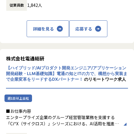
・自社開発の製品・プラットフォームなので、制約なくロー
1,842人
従業員数
ョンを提供しています。
レベルから自ら仕様・機能を策定し、開発を進めていくこと
ができる
・AWS等のクラウドが提供するサービス、各種業界標準仕様
(OIDC、WebAuthn、ODataなど)を汎化、使い勝手を飛躍的
詳細を見る
応募する
に高める機能開発を通して、
技術スキルを習得することができる
・OSSユーザより直接フィードバックを受けつつ、製品・プ
ラットフォームをより洗練されたものに改善していく、育て
株式会社電通総研
ることができる
・大手企業の業務システムや一般コンシューマサービスの基
【ハイブリッド/AIプロダクト開発エンジニア/アプリケーション
盤として利用されるプラットフォーム開発に携われる
開発経験・LLM基礎知識】電通の知とITの力で、構想から実装ま
で企業変革をリードするDXパートナー！
のリモートワーク求人
■このポジションで目指せるキャリア
・ご本人の希望と適性により、アーキテクト、プロダクトオ
週1日以上出社
ーナー、プロダクトマネージャー、プロジェクトマネージャ
ーなどのキャリアを選択可能です。
■お仕事内容
・開発好きの方であれば、自ら製品企画し、プロダクトオー
エンタープライズ企業のグループ経営管理業務を支援する
ナー兼開発者として長く活躍することができます。
「Ci*X（サイクロス）」シリーズにおける、AI活用を推進す
る新規プロダクトの開発業務。