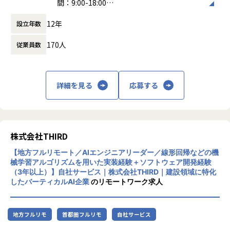
間：9:00-18:00
務フロー設計
働き方：
フルフレックス制
大規模建築データを活かした新たなサービス/ビジネスモデル
12年
設立年数
時間外労働の有無： 有（月平均20時間）
の検討・実装
休憩時間： 60分
ゼネコン・不動産デベ・製造業など大手顧客との事業共創・
170人
従業員数
アライアンス推進
社内外の多様な専門人材を束ねるプロジェクトマネジメント
プロダクト開発チーム・営業・現場を横断した、新規/既存領
域での事業責任者
詳細を見る
応募する
その他、THIRDのコアバリュー・社会ミッションに共鳴し、
自らロールをつくり出せる方
【業務の変更の範囲】
株式会社THIRD
会社の規定に準ずる
【地方フルリモート／AIエンジニアリーダー／線形回帰などの機
械学習アルゴリズムを用いた実装経験＋ソフトウェア開発経験
（3年以上）】自社サービス｜株式会社THIRD｜建設領域に特化
したバーティカルAI企業
のリモートワーク求人
地方フルリモ
首都圏フルリモ
自社サービス