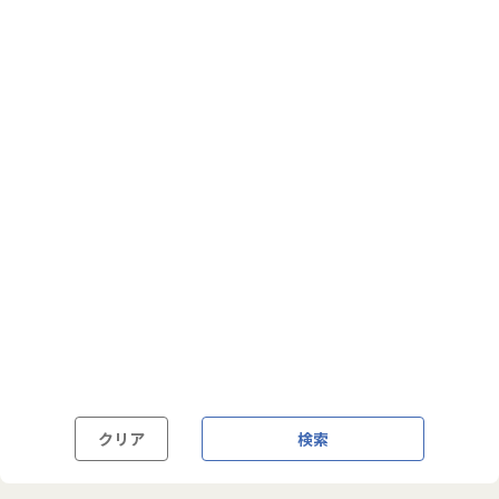
フルフレックス制
裁量労働制
語学・国籍から探す
英語力必須
英語力尚可（英語活用環境あり）
外国籍の方OK
クリア
検索