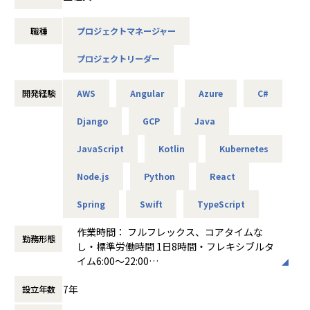
して、シニアシステムエンジニアを募集します。
ジェクト管理経験を積み、柔軟なスキルアップが可能です。
多様な業界・プロジェクトで最先端技術や大規模開発を経験
・スピード感を持った事業推進に携われる環境があり、変化
職種
プロジェクトマネージャー
し、成長できる環境です
の激しい市場や先端技術を活用したプロジェクトで即戦力と
して活躍できます。
プロジェクトリーダー
■概要
・クライアント企業のプロジェクトだけでなく、自社開発に
創発する新規事業の製品開発および、グループが受託するシ
も深く関わることができ、ご自身の意思やアイデアを形にし
ステム開発におけるシステムエンジニア）としてご活躍いた
開発経験
AWS
Angular
Azure
C#
やすい環境です。
だきます。
・「ゆたかな人生のきっかけを」を理念に掲げ、多様な職種
・Webアプリケーション、業務システム、モバイルアプリ等
Django
GCP
Java
（コンサルタント・エンジニア・デザイナー等）が協働し合
の設計・開発・運用
うフラットな組織文化が根付いています。
JavaScript
Kotlin
Kubernetes
・クライアントとの要件定義、仕様調整、提案・チーム内ミ
・グループ全体が急成長フェーズにあり、主体的に組織成長
ーティング、アジャイル開発推進
を実感しながらキャリアを築くことができます。
Node.js
Python
React
・システム保守・運用・改善
・資格取得支援や書籍購入補助、社内勉強会など、自己成長
・新技術の調査・導入や開発プロセス改善
を後押しする制度が充実しています。
Spring
Swift
TypeScript
・成果主義に基づいた評価制度が整っており、年功序列では
【プロジェクト例】
なく、実績・貢献度に応じて正当に還元される環境です。
作業時間： フルフレックス、コアタイムな
・大手企業向け業務システム開発（Java, Spring, AWS）
勤務形態
・コアタイムなしのフルフレックス制度とリモートワークを
し・標準労働時間 1日8時間・フレキシブルタ
・スタートアップ新規サービスの立ち上げ（React, Node.js,
導入しており、月平均残業時間は10～20時間と、ワークライ
イム6:00～22:00
GCP）
フバランスを重視した柔軟な働き方が実現できます。
働き方：
フルフレックス制
・モバイルアプリ開発（Swift, Kotlin）
7年
設立年数
時間外労働の有無： 有（月平均15時間）
・ChatGPTをはじめとする生成AIの実装や、DXソリューシ
【業務の変更の範囲】
休憩時間： 60分
ョンの技術選定