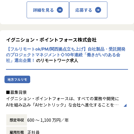
【このポジションの魅力】
・自社プロダクトと受託開発の両方で、多様な技術スタック
詳細を見る
応募する
（例：AWS/React/Node.js）を習得可能
・VPoE（執行役員兼エンジニアリング責任者）と協働し、
個人の志向に沿ったキャリア設計を実現
・100名規模の技術組織拡大フェーズで、アーキテクトやテ
イグニション・ポイントフォース株式会社
ックリードとしての成長機会が豊富
・新しいAIツールやフレームワークの導入、既存システムへ
【フルリモートok/PM/関西拠点立ち上げ】自社製品・受託開発
のAI機能の組み込みなど、技術選定やアーキテクチャ設計に
のプロジェクトマネジメント◇10年連続「働きがいのある会
も裁量を持って関与可能
社」選出企業！
のリモートワーク求人
【弊社で実現できる働き方・魅力】
・VPoE（取締役兼エンジニアリング責任者）と協働で、技
地方フルリモ
術特化型からマネジメント志向まで柔軟なキャリアプランを
構築できます。
■募集背景
・1on1の時間などを設定し、キャリア～プライベートまで
イグニション・ポイントフォースは、すべての業務や開発に
オープンコミュニケーションをとることもできます。
AIを組み込み「AIセントリック」な会社へ進化することを目
・「新ツール導入」「開発フロー刷新」など、技術選定から
指しており、先端技術を活用したクライアントのDX/事業変
実装まで主体的に推進し、ChatGPTをはじめとする生成AIの
革を、戦略策定から実装まで一気通貫で推進しています。
600 〜 1,100 万円／年
想定年収
実装案件にも参画できます。
この度、西日本エリアのクライアントへの価値提供を強化す
・多様な開発手法（ウォーターフォール、アジャイル、スク
るため、関西拠点（大阪）の立ち上げを担う中核メンバーと
正社員
雇用形態
ラム等）をプロジェクトごとに選択できるため、幅広いプロ