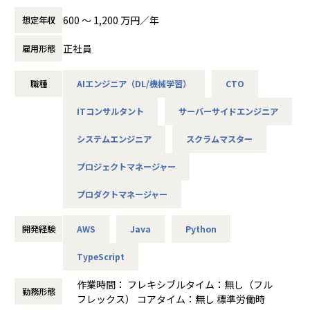
うフラットな組織文化が根付いています。
い“実務精度80%以上”を実現し、93兆円市場を根本から変革
600 〜 1,200 万円／年
想定年収
・グループ全体が急成長フェーズにあり、主体的に組織成長
します。新規事業開発や事業責任者として、社会インパクト
を実感しながらキャリアを築くことができます。
の大きな挑戦をしたい方を歓迎します。
正社員
雇用形態
・資格取得支援や書籍購入補助、社内勉強会など、自己成長
を後押しする制度が充実しています。
【ミッション】
・成果主義に基づいた評価制度が整っており、年功序列では
職種
AIエンジニア（DL/機械学習）
CTO
建設・不動産領域では、紙・FAX・属人的ノウハウによる非
なく、実績・貢献度に応じて正当に還元される環境です。
効率や人材不足が深刻です。私たちはそこに、AIの力で構造
・コアタイムなしのフルフレックス制度とリモートワークを
ITコンサルタント
サーバーサイドエンジニア
的イノベーションを起こします。あなたの事業開発や推進経
導入しており、月平均残業時間は10～20時間と、ワークライ
験がなければ、現場で「本当に使われるAI」の社会実装や新
システムエンジニア
スクラムマスター
フバランスを重視した柔軟な働き方が実現できます。
規事業創出は進みません。THIRDの事業拡大・新事業立ち上
げ・プロダクトロードマップ実現を担う、多様な挑戦意欲と
プロジェクトマネージャー
【業務の変更の範囲】
専門性を歓迎します。
会社の定める業務
プロダクトマネージャー
【業務内容】
※応募者のご経験・ご志向に合わせてポジションをご提案し
開発経験
AWS
Java
Python
ます
以下のような裁量やミッションに興味がある方を求めていま
TypeScript
す
バーティカルAIを活用した新規事業の企画推進・立ち上げ責
作業時間： フレキシブルタイム：無し（フル
任
勤務形態
フレックス） コアタイム：無し 標準労働時
建設業界の現場課題を起点とした事業ロードマップ策定・業