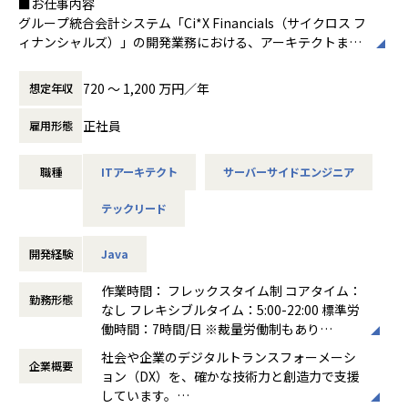
■お仕事内容
1.html
弊社は、建築技術コンサルティング会社、戦略系コンサルテ
グループ統合会計システム「Ci*X Financials（サイクロス フ
ィング会社、外資系投資銀行、FAS、プライベートエクイテ
ィナンシャルズ）」の開発業務における、アーキテクトまた
▼BSテレ東「Earthshot～世界を変える企業家たち～」にて
ィファーム出身者及びAIエンジニア、webエンジニアが集ま
はテックリードの役割。
取り上げて頂きました
り、不動産管理業界の課題を解決するために、AI搭載の建物
数名～十数名の開発チームにおいて、技術面から開発業務を
https://www.youtube.com/watch?v=RDUM-4ozI_8
720 〜 1,200 万円／年
想定年収
管理クラウドシステム「管理ロイド」を提供しています。
推進していただきます。
「管理ロイド」は、紙が中心の不動産管理の現場で発生する
具体的には、設計やコードのレビュー、リアーキテクティン
▼THIRDのAIエンジニアが、世界最大のデータサイエンスコ
正社員
雇用形態
点検や検針、不具合管理といった業務をスマホ（アプリ）と
グ／リファクタリングの検討、自動化の推進、生成AIの導入
ミュニティKaggleのコンペティションで準優勝‐最高位であ
PC（ダッシュボード）に置き換えることで、労働生産性改
推進などをご担当いただきます。
るKaggle Grandmasterに昇格
善、ペーパレス化、データ化、リアルタイム情報連携等を実
職種
ITアーキテクト
サーバーサイドエンジニア
ご経験の浅い場合でも、段階的な仕事のアサインにより技術
https://prtimes.jp/main/html/rd/p/000000042.00006408
現するシステムです。現状、「管理ロイド」は大手不動産管
の幅を広げながら、中長期的にテックリードまたはアーキテ
1.html
理会社を中心に3,000社以上にご利用頂いており、利用者
テックリード
クトとしてキャリアアップしていくことが可能です。
数、登録ユーザー数、AI検針利用会社数においてNo.1を獲得
特定のプロダクトに腰を据えて取り組み、ドメイン知識を獲
【業務の変更の範囲】
しております。
得しながらプロダクト開発をよりよい状態へ導いていく、や
会社の規定に準ずる
開発経験
Java
りがいのあるお仕事です。
【業務の変更の範囲】
作業時間： フレックスタイム制 コアタイム：
会社の規定に準ずる
勤務形態
＜職務例＞
なし フレキシブルタイム：5:00-22:00 標準労
・ステークホルダーからの要求収集、要件定義、折衝
働時間：7時間/日 ※裁量労働制もあり
・仕様や実現方式の検討、設計、実装
働き方：
フルフレックス制
社会や企業のデジタルトランスフォーメーシ
・設計レビュー、コードレビュー
企業概要
時間外労働の有無： 有（月平均10時間～30
ョン（DX）を、確かな技術力と創造力で支援
・新技術の検証、技術選定
時間）
しています。
・開発現場でのAI利活用の推進
休憩時間： 60分