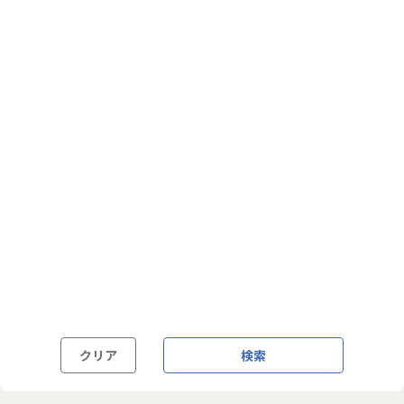
フルフレックス制
裁量労働制
語学・国籍から探す
英語力必須
英語力尚可（英語活用環境あり）
外国籍の方OK
クリア
検索