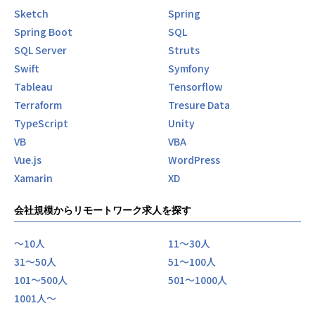
Sketch
Spring
Spring Boot
SQL
SQL Server
Struts
Swift
Symfony
Tableau
Tensorflow
Terraform
Tresure Data
TypeScript
Unity
VB
VBA
Vue.js
WordPress
Xamarin
XD
会社規模からリモートワーク求人を探す
〜10人
11〜30人
31〜50人
51〜100人
101〜500人
501〜1000人
1001人〜