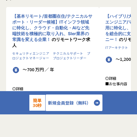
【基本リモート/首都圏在住/テクニカルサ
【ハイブリ/大
ポート・リーダー候補】ITインフラ領域
エンジニア/マ
に特化し、クラウド・自動化・AIなど先
用に特化し、10
端技術を積極的に取り入れ、SIer業界の
を総合的に支援
常識を変える企業！
のリモートワーク求
ニー！
のリモー
人
ITアーキテクト
プ
セキュリティエンジニア
テクニカルサポート
プ
ロジェクトマネージャー
プロジェクトリーダー
～1,200 
～700 万円 ／ 年
◎詳細
■お仕事内容
◎詳細
■業務内容
●クライアントの
0-WANでは、ゼロトラストの考え方を用いた新
簡単
データを蓄積・加
新規会員登録（無料）
30秒
しいネットワークセキュリティの形をお客様にご
に活用する BI(Busin
提案し、お客様環境でゼロトラストを実現するた
システムの導入か
めのさまざまな支援を行っています。
す。またクラウド
各メンバーの得意分野を組み合わせ、チームワー
想から実施します
クを重視してゼロトラスト事業を推進していま
す。
●クライアントの要