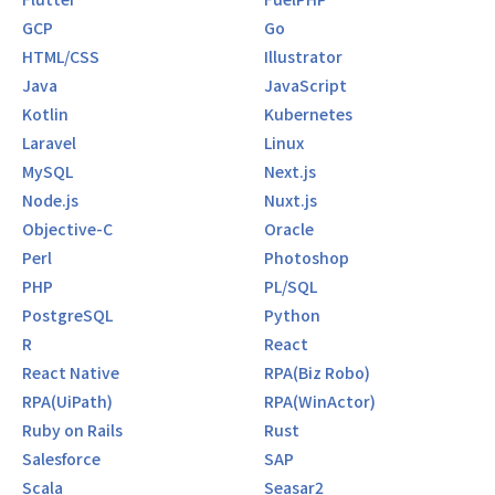
GCP
Go
HTML/CSS
Illustrator
Java
JavaScript
Kotlin
Kubernetes
Laravel
Linux
MySQL
Next.js
Node.js
Nuxt.js
Objective-C
Oracle
Perl
Photoshop
PHP
PL/SQL
PostgreSQL
Python
R
React
React Native
RPA(Biz Robo)
RPA(UiPath)
RPA(WinActor)
Ruby on Rails
Rust
Salesforce
SAP
Scala
Seasar2