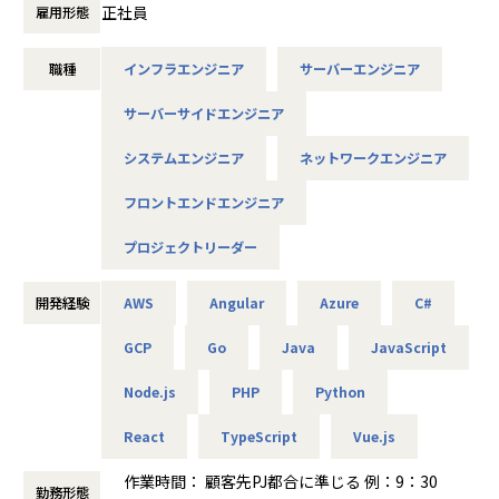
■東京で働きたい方ウェルカム！
正社員
雇用形態
・公共インフラ監視制御システム
クラウドワークス コンサルティングの社員の中には
・公共交通監視制御システム
転職を機に東京へ引っ越してきた人が
・倉庫等設備制御システム
職種
インフラエンジニア
サーバーエンジニア
実は想像以上にいる事実。
■仕事内容
サーバーサイドエンジニア
仕事を変えるだけでも大変なのに
世界的にも有名な大手グループ会社で建機材の製造・販売を
住む場所も変えて転職してくれるあなたを
システムエンジニア
ネットワークエンジニア
主に取り扱っているお客様がメインになります。
クラウドワークス コンサルティングは応援します！
フロントエンドエンジニア
お客様の要望するシステム開発を自社内で実施し、 企画開
具体的なメリットは以下の通り
発から保守までワンストップでおこなえます。
①引越し費用支給
プロジェクトリーダー
経験を積んでいくことでプロジェクトリーダーを担うことも
②マンスリーマンション滞在
あります！
③信頼できる提携不動産会社
開発経験
AWS
Angular
Azure
C#
※①②は何れか１つの選択制
■入社後は、自社内受託プロジェクトからスタート！
まずはメンバーとのコミュニケーションを図るため、本社で
GCP
Go
Java
JavaScript
の業務が中心です。
■募集要項
Node.js
PHP
Python
その後、ご経験等により案件をご対応いただきます。
▼バックエンドエンジニア
状況により本社での業務、取引先企業への常駐またはリモー
バックエンドのメジャー言語・FW使用で2年以上の実装経
React
TypeScript
Vue.js
ト勤務となります。
験
▼フロントエンドエンジニア
作業時間： 顧客先PJ都合に準じる 例：9：30
【具体的には】
勤務形態
フロントエンドのメジャー言語・FW使用で2年以上の実装