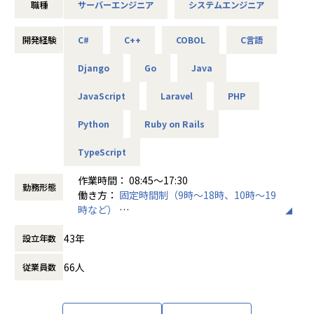
職種
サーバーエンジニア
システムエンジニア
クライアントのご依頼を受け切れない工数と、組織拡大に向
け技術と知見のあるエンジニアが少ないことから採用を強化
しております。
開発経験
C#
C++
COBOL
C言語
まずは技術支援から入っていただき、ゆくゆくは中核を担う
エンジニアを増やしチームを補強していきます。
Django
Go
Java
■配属部署
JavaScript
Laravel
PHP
顧客ソリューション開発部
Python
Ruby on Rails
当社はまだまだ少数精鋭の組織のため部門内でクライアント
や開発案件ごとに、配属拠点やチームをいくつか分けている
TypeScript
体制となっています。
作業時間： 08:45〜17:30
■会社概要
勤務形態
働き方：
固定時間制（9時～18時、10時～19
お客様は、電機／建設機械／物流／地図情報といった分野の
時など）
大手企業や官公庁が中心です。
時間外労働の有無： 有（月平均10時間～20
「こんなシステムが欲しい」といったリクエストに応じて、
43年
設立年数
時間）
最適なシステムを企画し開発にあたります。
休憩時間： 60分
66人
従業員数
開発のフィールドは、「情報システム」「制御システム」を
両輪として、その付随業務として「Webネットワーク」があ
り、仕事のやり方は、本社での受託開発とお客さま企業に常