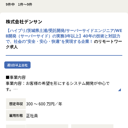
9件中 1件～9件
株式会社デンサン
【ハイブリ/茨城県土浦/受託開発/サーバーサイドエンジニア/WE
B開発（サーバーサイド）の実務3年以上】40年の技術と対話力
で、社会の“安全・安心・快適”を実現する企業！
のリモートワー
ク求人
週1日以上出社
■事業内容
事業内容：お客様の希望を形にするシステム開発が中心で
す。
お客様の希望を形にするシステム開発が中心です。
茨城県南のお客様を中心に受託開発や運用保守を行っていま
300 〜 600 万円／年
想定年収
す。 中心となる取引先は大手企業が多く、プロジェクトごと
に様々な分野の最先端の技術に触れることが出来ます。
正社員
雇用形態
■募集背景