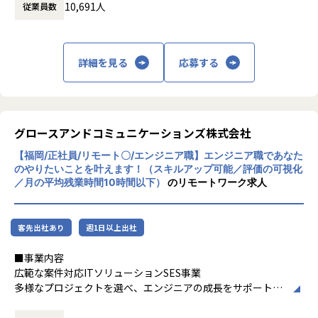
10,691人
従業員数
題の解決を図ってまいります。
■プロジェクト事例
【OJT充実／自社内開発】大手企業のERPシステム開発〜保
研究開発・ものづくりの領域においては自動
・生成AIを活用したナレッジ検索サービス
守◆社会的意義を感じられる仕事です！
車・航空宇宙関連機器・家電・ロボットの設
・税理士業務支援AI情報検索サービス
お客様が要望するシステム開発を自社内で実施し、 企画開
計・開発・実験におけるモデルベース開発
・XRグラス向けAIサービス
詳細を見る
応募する
発から保守までワンストップで行えます。
（MBD）等を提供しており、IT領域において
・インフラ基盤のアセスメントと最適化
大手企業のお客様との営業連携で案件を獲得しに活動するケ
は情報通信、IT/インターネット、EC分野を
・Microsoft Defender for Cloud 脆弱性管理の導入支援
ースも少なくありません。
中心とした幅広い業界に対してのシステム開
・Azure基盤構築/システムマイグレーション
特に現在の市場を鑑みて海外のお客様などへのアプローチも
発・インフラ設計・評価検証業務等を提供し
・Azure Virtual Desktop システム構築
盛んになってきていますので、ゆくゆくはグローバルにお仕
ております。さらには、近年需要が拡大して
グロースアンドコミュニケーションズ株式会社
・Webアプリ開発
事を展開できる環境もあるかもしれません。
いるRPA・IoT・UWB・ドローン・セキュリ
・AIを活用したシステム開発
【福岡/正社員/リモート〇/エンジニア職】エンジニア職であなた
ティ等の最新技術の活用についても精力的に
・Microsoft 365環境構築
のやりたいことを叶えます！（スキルアップ可能／評価の可視化
柔軟に働ける環境をめざし、労働環境改善を随時行っていま
ご支援をしております。
・DXプロジェクトのPMO
／月の平均残業時間10時間以下）
のリモートワーク求人
す。
またエンジニアに対しさまざまなはたらき方
・戦略立案、グランドデザイン、変革ロードマップの策定
の機会提供を行うべく、フリーランス人材の
・PMO支援やPKG導入 など
【働きやすい環境】
マッチング、若手未経験エンジニア層の育成
客先出社あり
週1日以上出社
・月残業時間は平均で16h以内、業務上問題なければ定時で
支援等にも取り組んでおります。
組織魅力
終了しているチームもあり、また完全週休2日制のためプラ
これからも私たちを必要としてくださるお取
【Cloud steady（組織独自サイト】 組織独自の外部公開サイ
■事業内容
イベートも充実しています。
引先企業様に対し、唯一無二かつ、高付加価
ト 「Cloud Steady」への技術情報投稿/Blog投稿で情報発信
広範な案件対応ITソリューションSES事業
・業務に慣れてくれば在宅勤務も認めておりますので、比較
値・高品質な「技術サービス」をご提供する
を推進しています。当部の記事を参照いただき、お声がけを
多様なプロジェクトを選べ、エンジニアの成長をサポートす
的自由な働き方が可能です。
エンジニアリング企業であるよう精進してま
いただくお客様も増えています。
るSES事業です。
いります。
https://cloudsteady.jp/
契約の透明性とキャリアサポートを重視し、成長の機会を豊