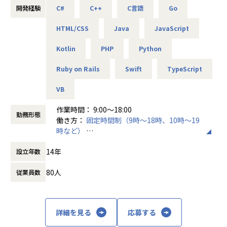
■配属部署
開発経験
C#
C++
C言語
Go
・オープン系Webシステム開発
SES事業部
・スマートフォンアプリ開発
HTML/CSS
Java
JavaScript
・ゲームアプリ開発
・組込システム開発
■この仕事で得られるもの
Kotlin
PHP
Python
・AI・IoT関連システム
・自分の進みたい道が決まっている方へ
・ECサイト開発
Ruby on Rails
Swift
TypeScript
自分の高めたい技術、スキルに向かってひたむきに取り組め
・官公庁業務システム開発
ます。
・サーバ、ネットワーク設計構築／保守／運用
VB
もし、何かに躓いたときや不安になった時はいつでも相談し
※スキルにあったフェーズからお任せしていきます。
てください。
作業時間： 9:00〜18:00
勤務形態
働き方：
固定時間制（9時～18時、10時～19
・現在やりたいことが決まってない方へ
【仕事の魅力】
時など）
私たちはあなたがやりたくないと思うことは強要しません。
★エンジニア本人が案件を希望・選択
時間外労働の有無： 有（月平均5時間）
まずはやってみたいと思える案件を沢山経験し、進みたい道
システムの種類や活かしたいスキル、勤務地、残業状況など
14年
設立年数
休憩時間： 60分
や得意不得意を一緒に明確化しましょう。
詳細をヒアリングしています。
80人
従業員数
・アドバイザーが付きます
★こだわり条件も大切に
自己評価の際はアドバイザーを利用し、方向性や今後のキャ
給与を上げたい、残業を減らしたい、最新技術に携わりた
リアについて悩みや不安を相談できます。
い、同じ現場に長く居たい…という希望も受け入れ、働く上
での満足度も高く、自己成長に向けてひたむきに取り組めま
詳細を見る
応募する
【業務の変更の範囲】
す。