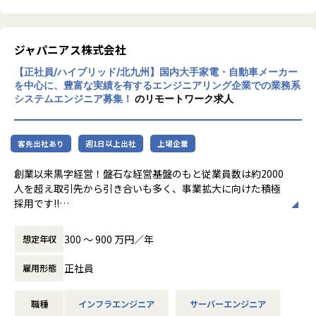
無
★契約単価を見える化し、その契約単価を基に昇給・賞与を
算出
ジャパニアス株式会社
もちろん、契約単価が全てではなく、社内での活躍、現場か
らの評価、資格取得など数字以外の評価も取り入れていま
【正社員/ハイブリッド/北九州】国内大手家電・自動車メーカー
す。
を中心に、豊富な実績を有するエンジニアリング企業での業務系
システムエンジニア募集！
のリモートワーク求人
私たちが、エンジニアの希望を尊重する理由は、”やりたい
ことが出来る環境”が成長に繋がると考えているからです。
エンジニアとして成長意欲の高いあなたをお待ちしておりま
客先出社あり
週1日以上出社
上場企業
す。
創業以来黒字経営！盤石な経営基盤のもと従業員数は約2000
人を超え取引先から引き合いも多く、事業拡大に向けた積極
【社内の雰囲気】
採用です!!
平均年齢34歳、平均経験年数13年と、技術への向上心が高い
社員が多くいます。
ご志向／ご希望に応じて、プロジェクトを決定しますので、
300 〜 900 万円／年
想定年収
勉強会を開催し技術の情報交換をしたり、部活に所属すれば
是非面接でお話しください！
趣味が広がります。
正社員
雇用形態
また、資格支援制度をうまく利用して資格取得に励む社員
◆取引業界
や、slackを利用してプライベートの話で盛り上がる等、自
製造メーカー、通信キャリア、金融、流通、官公庁 等
分の居心地の良い場所が見つかりやすく、働きやすい職場で
職種
インフラエンジニア
サーバーエンジニア