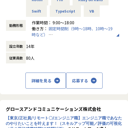
・AI・IoT関連システム
・ECサイト開発
【業務の変更の範囲】
Swift
TypeScript
VB
■この仕事で得られるもの
・官公庁業務システム開発
会社の定める職種(出向を命じることがあり、その場合は出向
・自分の進みたい道が決まっている方へ
・サーバ、ネットワーク設計構築／保守／運用
先の定める職種)
作業時間： 9:00〜18:00
自分の高めたい技術、スキルに向かってひたむきに取り組め
※スキルにあったフェーズからお任せしていきます。
勤務形態
働き方：
固定時間制（9時～18時、10時～19
ます。
時など）
もし、何かに躓いたときや不安になった時はいつでも相談し
【仕事の魅力】
時間外労働の有無： 有（月平均5時間）
てください。
・エンジニア本人が案件を希望・選択
14年
設立年数
休憩時間： 60分
システムの種類や活かしたいスキル、勤務地、残業状況など
・現在やりたいことが決まってない方へ
詳細をヒアリングしています。
80人
従業員数
私たちはあなたがやりたくないと思うことは強要しません。
まずはやってみたいと思える案件を沢山経験し、進みたい道
・こだわり条件も大切に
や得意不得意を一緒に明確化しましょう。
給与を上げたい、残業を減らしたい、最新技術に携わりた
い、同じ現場に長く居たい…という希望も受け入れ、働く上
詳細を見る
応募する
・アドバイザーが付きます
での満足度も高く、自己成長に向けてひたむきに取り組めま
自己評価の際はアドバイザーを利用し、方向性や今後のキャ
す。
リアについて悩みや不安を相談できます。
・契約単価を見える化し、その契約単価を基に昇給・賞与を
【業務の変更の範囲】
グロースアンドコミュニケーションズ株式会社
算出
無
もちろん、契約単価が全てではなく、社内での活躍、現場か
【東京/正社員/リモート〇/エンジニア職】エンジニア職であなた
らの評価、資格取得など数字以外の評価も取り入れていま
のやりたいことを叶えます！（スキルアップ可能／評価の可視化
す。