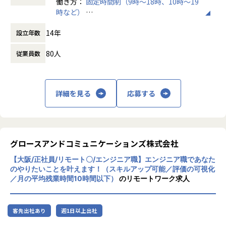
働き方：
固定時間制（9時～18時、10時～19
【多様なキャリアパスを実現】
※スキルにあったフェーズからお任せしていきます。
【業務の変更の範囲】
時など）
マネジメント系だけでなく、スペシャリスト系も積極的にキ
会社が定める範囲
時間外労働の有無： 有（月平均5時間）
ャリアを受け入れており、処遇もマネジメント系と同等で
【仕事の魅力】
14年
設立年数
休憩時間： 60分
す。仕組みとして、1on1MTGで上司とキャリアプランの共
・エンジニア本人が案件を希望・選択
有を行い、職種やプロジェクト・部門の異動を検討すること
システムの種類や活かしたいスキル、勤務地、残業状況など
80人
従業員数
が可能。制度としても、年1回の異動意向調査（社員満足度
詳細をヒアリングしています。
サーベイ）、事業人事によるキャリア相談、そして年2回の
公募制の実施などを通して、実現性が非常に高くなっていま
・こだわり条件も大切に
す。
給与を上げたい、残業を減らしたい、最新技術に携わりた
詳細を見る
応募する
い、同じ現場に長く居たい…という希望も受け入れ、働く上
【在宅勤務制度】
での満足度も高く、自己成長に向けてひたむきに取り組めま
在宅勤務は「アフターコロナ含めて推奨」しております。週
す。
3日以上在宅勤務を実施社員は81％、1日当たり250円の在宅
勤務手当を支給しています。また、制度としてもコロナ禍で
グロースアンドコミュニケーションズ株式会社
・契約単価を見える化し、その契約単価を基に昇給・賞与を
暫定措置とされていた在宅勤務規定が改定され、コロナ後で
算出
【大阪/正社員/リモート〇/エンジニア職】エンジニア職であなた
も週５日在宅勤務ができる制度に改定されました。組織によ
もちろん、契約単価が全てではなく、社内での活躍、現場か
のやりたいことを叶えます！（スキルアップ可能／評価の可視化
り出社頻度は異なりますが今後もより柔軟に働ける環境をご
らの評価、資格取得など数字以外の評価も取り入れていま
／月の平均残業時間10時間以下）
のリモートワーク求人
用意しています。
す。
【ワークライフバランス】
私たちが、エンジニアの希望を尊重する理由は、”やりたい
客先出社あり
週1日以上出社
平均残業時間約17～19時間でメリハリのある働き方ができま
ことが出来る環境”が成長に繋がると考えているからです。
す。また、有給休暇の取得は取り易い風土で、ここ３年程度