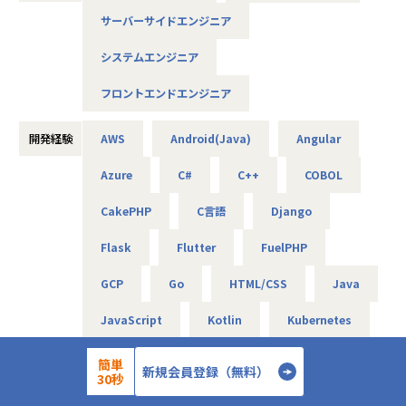
す。
◆プロジェクト例
サーバーサイドエンジニア
・ システム要件定義・設計（上流）SE
・ システム実装・テスト（下流）PG
システムエンジニア
■募集背景
※ご志向・ご希望に応じて、プロジェクトを決定します
今期より部署をSES事業部、ITソリューション部と2軸化した
※地元密着主義のため、地元の大手企業でのプロジェクト
フロントエンドエンジニア
当社は、更なる事業拡大に向けエンジニアを募集します。
を前提としています。
開発経験
AWS
Android(Java)
Angular
■配属部署
■魅力ポイント
SES事業部
Azure
C#
C++
COBOL
★転勤がない会社
地域愛採用を行っているため、基本的にご自宅から通える
CakePHP
C言語
Django
範囲でプロジェクトを選定。
■この仕事で得られるもの
家族と一緒に過ごすことができ、好きな地域で安心して働
Flask
Flutter
FuelPHP
★自分の進みたい道が決まっている方へ
けます。
自分の高めたい技術、スキルに向かってひたむきに取り組め
GCP
Go
HTML/CSS
Java
ます。
★基本給がベースUPしていく
もし、何かに躓いたときや不安になった時はいつでも相談し
基本給で勝負している会社です！技術手当等で大きく見せ
JavaScript
Kotlin
Kubernetes
てください。
ることをしておりません。
昇給は、基本給を上げていくため、賞与や残業代も必然的
Laravel
Linux
MySQL
簡単
★現在やりたいことが決まってない方へ
に増えます。
新規会員登録（無料）
30秒
私たちはあなたがやりたくないと思うことは強要しません。
Next.js
Node.js
Nuxt.js
まずはやってみたいと思える案件を沢山経験し、進みたい道