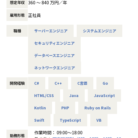
【フレックスタイム制導入】
360 〜 840 万円／年
想定年収
富に提供しています。
所定労働時間は7時間45分
【社員の成長を支援する環境】
業務やプライベートなどにより始業・終業をフレックスに対
正社員
雇用形態
パーソルグループでは「PALMS」というe-learningシステム
応可能です。
があります。例えばコーチングやプロジェクトマネジメント
■仕事内容
お子様の送り迎えや、業務の対応などにより基準の勤務時間
などのマネジメント知識、マーケティングや経営戦略などの
職種
サーバーエンジニア
システムエンジニア
【概要】
を変更し勤務いただけます。
MBA講座、ビジネス英語やTOEICなど語学まで、どんな人に
オープン系Webシステムの開発、IoTやAI関連、データ分
もビジネスで役に立つコンテンツを70近く用意しています。
セキュリティエンジニア
析、インフラ設計構築、自社アプリ開発など。
■イベントごとも定期的に実施しています。
当社は、各組織での外部研修、実地研修だけでなく、各個人
案件は特定の業種に偏っていないため、官公庁・医療・製
1年間を通してイベントごとも定期的に実施し、社員同士の
が取り組めるよう、Udemyと法人契約を締結し600IDを確保
データベースエンジニア
造・流通・通信といった希望に合ったものを選べます。案件
コミュニケーションを活発に行っています！
して社員の成長を支援しています。
によっては在宅勤務も可能です。（現在在宅勤務率70％超）
1月：新年会（これまではグループ400名以上規模で実施）
ネットワークエンジニア
4月：入社式、新入社員歓迎会、上期キックオフ（結婚式場
【技術的な教育研修制度】
【具体的な仕事内容】
で実施※お酒も出たりします）
当社では横断的な技術・PM品質向上組織による内部講習が
開発経験
C#
C++
C言語
Go
プロジェクト例
6月：新入社員技術研修発表会
あること、外部講習の法人契約600IDを通した学習機会があ
・オープン系Webシステム開発
8月：グループゴルフコンペ（自由参加）
ります。約270の認定資格については取得時に受験料を会社
HTML/CSS
Java
JavaScript
・スマートフォンアプリ開発
10月：下期キックオフ（懇親会）
が支給します。更に難易度に応じてインセンティブを支給し
・ゲームアプリ開発
12月：忘年会（全社）
ています。
Kotlin
PHP
Ruby on Rails
・組込システム開発
その他、各種慰労会や１Fの150インチある巨大スクリーンで
外部講習の事例としては、ビジネス講習／スクラムマスター
・AI・IoT関連システム
お酒も飲みながらスポーツ観戦などなど
研修／AWS研修／Oracle研修／Udemy・グロービスなどが
Swift
TypeScript
VB
・ECサイト開発
コミュニケーションをとりながら社員同士交流できる場がた
あります。
・官公庁業務システム開発
くさんあります。
作業時間： 09:00～18:00
・サーバ、ネットワーク設計構築／保守／運用
勤務形態