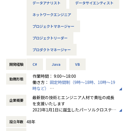
ecurity、lWindows 10/11
データアナリスト
データサイエンティスト
入社後のキャリアパスとしてマネジメントを目指すコース、
◆西日本クラウドテクノロジー部
スペシャリストを目指すコースどちらもあります。
Microsoft Azure、Microsoft 365、Microsoft 365 Securit
ネットワークエンジニア
y、Power Platform
【仕事のやりがい】
プロジェクトマネージャー
大手企業から官公庁関連までのご依頼に対応します。
◆デジタルコンサルティング部
情報／制御いずれかのシステム開発のため、社会貢献度が非
PMO支援、PKG導入コンサル、業務・システム改革支援、IT
プロジェクトリーダー
常に高く、
コンサルティング（SAP、クラウド領域）
様々な案件があるためご自身のスキルアップやキャリアアッ
プロダクトマネージャー
プにつながりとてもやりがいを実感できる環境です。
職務内容
■募集ポジション
開発経験
C#
Java
VB
また一部のクライアントのみならず、今後はこのシステムを
・アプリエンジニア
横展開し、拡大を計画しているため、コアメンバーとして主
・アプリPM／PL
作業時間： 9:00～18:00
力サービスの開発に携われます。
勤務形態
・インフラエンジニア
働き方：
固定時間制（9時～18時、10時～19
・インフラPM／PL
時など）
【この求人の魅力】
・セキュリティエンジニア
時間外労働の有無： 有（月平均20時間）
・資格取得支援／メンター制度／研修体制
最新鋭の技術とエンジニア人材で貴社の成長
・コンサルタント
企業概要
休憩時間： 60分
・年間賞与以外に期末賞与あり（業績による）
を支援いたします
・デジタルアーキテクト
・住宅手当支給（会社規定により支給）
2023年1月1日に誕生したパーソルクロステク
・サービス企画
・茨城県内や都内で有名な大手企業からの直接受託
ノロジーは、人と組織の生産性の向上およ
・プリセールスコンサルタントなど
48年
・さまざまな案件や上流工程へも参加可能
設立年数
び、エンジニアの多様なはたらき方を追求
※状況に応じて募集が終了している場合もございます。
・働き方や配属先も希望を最大限考慮いたします！
し、はたらき方に変革を起こすことで社会課