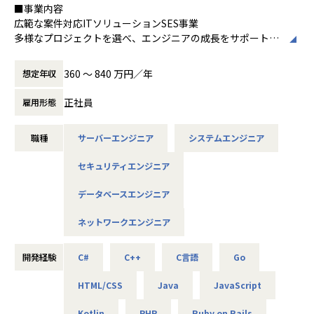
エンジニアとして成長意欲の高いあなたをお待ちしておりま
■事業内容
の有給休暇取得日数は平均14日です。また、当社ではマンス
す。
広範な案件対応ITソリューションSES事業
リーフレックス制度を導入しており、ご自身の都合に合わせ
多様なプロジェクトを選べ、エンジニアの成長をサポートす
て中抜けをしながら業務をしていただくこともできます。
【社内の雰囲気】
るSES事業です。契約の透明性とキャリアサポートを重視
平均年齢34歳、平均経験年数13年と、技術への向上心が高い
し、成長の機会を豊富に提供しています。
******************************************************
360 〜 840 万円／年
想定年収
社員が多くいます。
**************
勉強会を開催し技術の情報交換をしたり、部活に所属すれば
【動画のご紹介】
正社員
雇用形態
趣味が広がります。
■仕事内容
組織やカルチャーについて、30秒～1分ほどのショート動画
また、資格支援制度をうまく利用して資格取得に励む社員
【概要】
でご紹介しております。ぜひご覧ください。
や、slackを利用してプライベートの話で盛り上がる等、自
職種
サーバーエンジニア
システムエンジニア
オープン系Webシステムの開発、IoTやAI関連、データ分
分の居心地の良い場所が見つかりやすく、働きやすい職場で
析、インフラ設計構築、自社アプリ開発など。
■事業・組織紹介編
す。
セキュリティエンジニア
案件は特定の業種に偏っていないため、官公庁・医療・製
https://note-it.persol-xtech.co.jp/n/n3dc25404fa46
造・流通・通信といった希望に合ったものを選べます。案件
事業部長やゼネラルマネジャー、マネジャーたちが自組織の
データベースエンジニア
によっては在宅勤務も可能です。（現在在宅勤務率70％超）
特徴や仕事のやりがい、働く魅力についてご紹介します。
■募集背景
ネットワークエンジニア
今期より部署をSES事業部、ITソリューション部と2軸化した
【具体的な仕事内容】
■カルチャー・制度紹介編
当社は、更なる事業拡大に向けエンジニアを募集します。
プロジェクト例
https://note-it.persol-xtech.co.jp/n/na642e98915d8
開発経験
C#
C++
C言語
Go
・オープン系Webシステム開発
私たち組織のカルチャーや、「はたらいて、笑おう。」を実
・スマートフォンアプリ開発
現するための制度・取り組みについてご紹介します。
■配属部署
HTML/CSS
Java
JavaScript
・ゲームアプリ開発
******************************************************
SES事業部
・組込システム開発
**************
Kotlin
PHP
Ruby on Rails