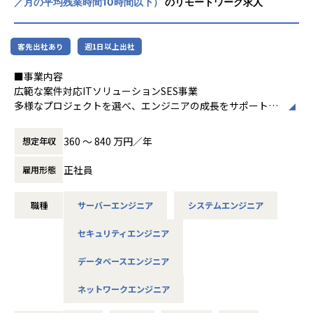
／月の平均残業時間10時間以下）
のリモートワーク求人
私たちが、エンジニアの希望を尊重する理由は、”やりたい
ことが出来る環境”が成長に繋がると考えているからです。
客先出社あり
週1日以上出社
エンジニアとして成長意欲の高いあなたをお待ちしておりま
す。
■事業内容
広範な案件対応ITソリューションSES事業
【社内の雰囲気】
多様なプロジェクトを選べ、エンジニアの成長をサポートす
平均年齢34歳、平均経験年数13年と、技術への向上心が高い
るSES事業です。契約の透明性とキャリアサポートを重視
社員が多くいます。
し、成長の機会を豊富に提供しています。
360 〜 840 万円／年
想定年収
勉強会を開催し技術の情報交換をしたり、部活に所属すれば
趣味が広がります。
正社員
雇用形態
また、資格支援制度をうまく利用して資格取得に励む社員
■仕事内容
や、slackを利用してプライベートの話で盛り上がる等、自
【概要】
分の居心地の良い場所が見つかりやすく、働きやすい職場で
職種
サーバーエンジニア
システムエンジニア
オープン系Webシステムの開発、IoTやAI関連、データ分
す。
析、インフラ設計構築、自社アプリ開発など。
セキュリティエンジニア
案件は特定の業種に偏っていないため、官公庁・医療・製
造・流通・通信といった希望に合ったものを選べます。案件
データベースエンジニア
■募集背景
によっては在宅勤務も可能です。（現在在宅勤務率70％超）
今期より部署をSES事業部、ITソリューション部と2軸化した
ネットワークエンジニア
当社は、更なる事業拡大に向けエンジニアを募集します。
【具体的な仕事内容】
プロジェクト例