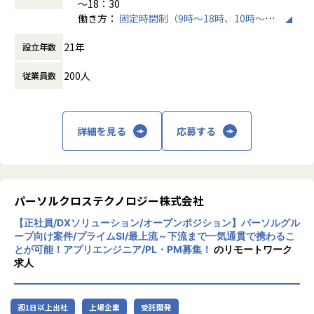
～18：30
基本的に中長期的な案件を軸に、単発に発生する新規案件
経験
働き方：
固定時間制（9時～18時、10時～19
（1～3ヶ月程度）を並行し進めます。
▼サーバ/クラウドエンジニア
時など）
言語：Java、JavaScript、C＃、SQL、PL／SQL、Typescri
運用保守の経験が1年以上（監視・ヘルプデスクの経験は
21年
設立年数
時間外労働の有無： 有（月平均15時間）
pt
除く）
休憩時間： 60分
手法：プロジェクト毎に選択します。（ウォーターフォー
▼ネットワークエンジニア
200人
従業員数
ル、アジャイル、スクラム、チケット駆動開発、コーディン
運用保守の経験が1年以上（監視・ヘルプデスクの経験は
グ規約有）
除く）
クラウド：Amazon Web Service
データベース：PostgresSQL、DynamoDB
※詳細は各ポジションの求人内容をご確認ください
詳細を見る
応募する
チームは案件ごと4～10名程度で配分され、自社内（本社）
にて開発となります。
【業務の変更の範囲】
oracle、C＃、VB.NETを中心に、ASP.NET Webアプリケー
会社の規定に準ずる
ションまたは、バッチプログラム開発を行っています。
主に動態管理や、サービス業務用WEBシステムの要件定義～
パーソルクロステクノロジー株式会社
保守・運用が中心です。
【正社員/DXソリューション/オープンポジション】パーソルグル
またモダナイズ開発も並行で進んでおり、Java、AWS、Rea
ープ向け案件/プライムSI/最上流～下流まで一気通貫で携わるこ
ct等のスキルも一部活かすことができます。
とが可能！アプリエンジニア/PL・PM募集！
のリモートワーク
求人
業務に慣れてくれば状況によりテレワーク（在宅）も可能で
すのでお気軽にご相談ください。
プロジェクト内でも開発から保守まで業務内容は多岐にわた
週1日以上出社
上場企業
受託開発