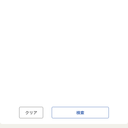
フルフレックス制
裁量労働制
語学・国籍から探す
英語力必須
英語力尚可（英語活用環境あり）
外国籍の方OK
クリア
検索