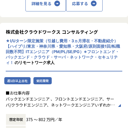
駐しての技術支援という2つのスタイルがあります。
詳細を見る
応募する
▼人材の可能性を伸ばすのは、わたしたちの得意分野です！
ユードムグループの研修はもちろん、在籍期間や技術の習得
具合に対して各研修をご用意。技術支援に伴う資格取得補助
や勤続10年での海外研修など、エンジニアの成長をバックア
株式会社クラウドワークス コンサルティング
ップしています。
★I/Uターン限定施策（引越し費用・3ヵ月滞在・不動産紹介）
【ハイブリ/東京・神奈川県・愛知県・大阪府/原則面接1回/転職
当社では未経験からスタートしたメンバーも活躍中！未経験
回数不問】ITエンジニア（PM/PL/SE/PG）※フロントエンド・
でも活躍できる教育体制と、安定した経営基盤により安心し
バックエンド・クラウド・サーバ・ネットワーク・セキュリテ
てお仕事をスタートできます。
ィ！
のリモートワーク求人
また、中心となる取引先は大手企業が多いことから、プロジ
ェクトごとにさまざまな分野の開発に携われるため、最先端
週1日以上出社
受託開発
の技術に触れられる環境です。
■お仕事内容
【携わる案件※全社】
バックエンドエンジニア 、フロントエンドエンジニア、サー
・ERP（購買、在庫、販売、生産）システム
バ/クラウドエンジニア、ネットワークエンジニアいずれかの
・物流系システム
業務を担当していただきます。
・公共地理情報システム（GIS）
375 〜 802 万円／年
想定年収
・IoT活用システム
・電力監視制御システム