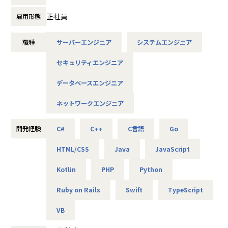
趣味が広がります。
正社員
雇用形態
また、資格支援制度をうまく利用して資格取得に励む社員
■仕事内容
や、slackを利用してプライベートの話で盛り上がる等、自
【概要】
分の居心地の良い場所が見つかりやすく、働きやすい職場で
職種
サーバーエンジニア
システムエンジニア
オープン系Webシステムの開発、IoTやAI関連、データ分
す。
析、インフラ設計構築、自社アプリ開発など。
セキュリティエンジニア
案件は特定の業種に偏っていないため、官公庁・医療・製
造・流通・通信といった希望に合ったものを選べます。案件
データベースエンジニア
■募集背景
によっては在宅勤務も可能です。（現在在宅勤務率70％超）
今期より部署をSES事業部、ITソリューション部と2軸化した
ネットワークエンジニア
当社は、更なる事業拡大に向けエンジニアを募集します。
【具体的な仕事内容】
プロジェクト例
■配属部署
開発経験
C#
C++
C言語
Go
・オープン系Webシステム開発
SES事業部
・スマートフォンアプリ開発
HTML/CSS
Java
JavaScript
・ゲームアプリ開発
・組込システム開発
■この仕事で得られるもの
Kotlin
PHP
Python
・AI・IoT関連システム
・自分の進みたい道が決まっている方へ
・ECサイト開発
Ruby on Rails
Swift
TypeScript
自分の高めたい技術、スキルに向かってひたむきに取り組め
・官公庁業務システム開発
ます。
・サーバ、ネットワーク設計構築／保守／運用
VB
もし、何かに躓いたときや不安になった時はいつでも相談し
※スキルにあったフェーズからお任せしていきます。
てください。