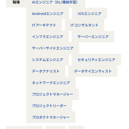
職種
AIエンジニア（DL/機械学習）
◆NewITソリューション部
Microsoft Azure、Azure AI Service、Azure OpenAI Servic
Androidエンジニア
iOSエンジニア
e、Azure AI Search
◆モダンアプリソリューション部
ITアーキテクト
ITコンサルタント
Power Platform、Dynamics 365 CE、Dynamics 365 FO、
Dynamics 365 Copilot
インフラエンジニア
サーバーエンジニア
◆DXプラットフォーム1部
Microsoft Azure、Microsoft 365、Microsoft 365 Securit
サーバーサイドエンジニア
y、Zabbix
◆DXプラットフォーム2部
システムエンジニア
セキュリティエンジニア
Microsoft Azure、Microsoft 365、Enterprise Mobility + S
ecurity、lWindows 10/11
データアナリスト
データサイエンティスト
◆西日本クラウドテクノロジー部
Microsoft Azure、Microsoft 365、Microsoft 365 Securit
ネットワークエンジニア
y、Power Platform
プロジェクトマネージャー
◆デジタルコンサルティング部
PMO支援、PKG導入コンサル、業務・システム改革支援、IT
プロジェクトリーダー
コンサルティング（SAP、クラウド領域）
プロダクトマネージャー
職務内容