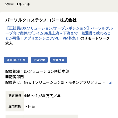
5件中 1件～5件
パーソルクロステクノロジー株式会社
【正社員/DXソリューション/オープンポジション】パーソルグル
ープ向け案件/プライムSI/最上流～下流まで一気通貫で携わるこ
とが可能！アプリエンジニア/PL・PM募集！
のリモートワーク
求人
週1日以上出社
上場企業
受託開発
配属組織：DXソリューション統括本部
■配属部門
配属先は、NewITソリューション部・モダンアプリソリュー
ション部・DXプラットフォーム1部・DXプラットフォーム2
部・西日本クラウドテクノロジー部（大阪）・デジタルコン
446 〜 1,450 万円／年
想定年収
サルティング部のいずれかを予定しております。
正社員
雇用形態
■主要ソリューション（一例）