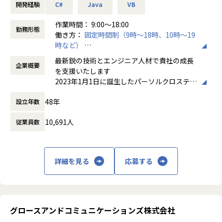
■募集ポジション
開発経験
C#
Java
VB
・アプリエンジニア
・アプリPM／PL
作業時間： 9:00～18:00
勤務形態
・インフラエンジニア
働き方：
固定時間制（9時～18時、10時～19
・インフラPM／PL
時など）
・セキュリティエンジニア
時間外労働の有無： 有（月平均20時間）
最新鋭の技術とエンジニア人材で貴社の成長
・コンサルタント
企業概要
休憩時間： 60分
を支援いたします
・デジタルアーキテクト
2023年1月1日に誕生したパーソルクロステク
・サービス企画
ノロジーは、人と組織の生産性の向上およ
・プリセールスコンサルタントなど
48年
設立年数
び、エンジニアの多様なはたらき方を追求
※状況に応じて募集が終了している場合もございます。
し、はたらき方に変革を起こすことで社会課
10,691人
従業員数
題の解決を図ってまいります。
■プロジェクト事例
研究開発・ものづくりの領域においては自動
・生成AIを活用したナレッジ検索サービス
車・航空宇宙関連機器・家電・ロボットの設
・税理士業務支援AI情報検索サービス
計・開発・実験におけるモデルベース開発
・XRグラス向けAIサービス
詳細を見る
応募する
（MBD）等を提供しており、IT領域において
・インフラ基盤のアセスメントと最適化
は情報通信、IT/インターネット、EC分野を
・Microsoft Defender for Cloud 脆弱性管理の導入支援
中心とした幅広い業界に対してのシステム開
・Azure基盤構築/システムマイグレーション
発・インフラ設計・評価検証業務等を提供し
・Azure Virtual Desktop システム構築
ております。さらには、近年需要が拡大して
グロースアンドコミュニケーションズ株式会社
・Webアプリ開発
いるRPA・IoT・UWB・ドローン・セキュリ
・AIを活用したシステム開発