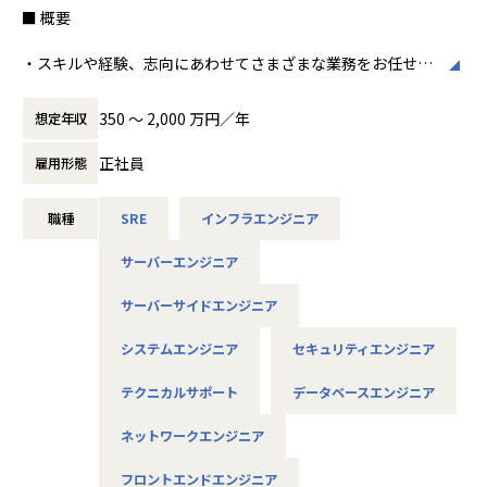
す。
■ 概要
・スキルや経験、志向にあわせてさまざまな業務をお任せし
【社内の雰囲気】
ます
平均年齢34歳、平均経験年数13年と、技術への向上心が高い
350 〜 2,000 万円／年
想定年収
社員が多くいます。
■ 職種例
勉強会を開催し技術の情報交換をしたり、部活に所属すれば
正社員
雇用形態
趣味が広がります。
1.インフラエンジニア/クラウドエンジニア
また、資格支援制度をうまく利用して資格取得に励む社員
や、slackを利用してプライベートの話で盛り上がる等、自
職種
SRE
インフラエンジニア
・案件の割合は、AWSやMicrosoft Azureを使用するクラウ
分の居心地の良い場所が見つかりやすく、働きやすい職場で
ド系が6～7割、ネットワークやサーバー、仮想化、コンテナ
す。
サーバーエンジニア
化などのオンプレ系が3～4割程度です。
サーバーサイドエンジニア
・運用保守以上のご経験がある方にチャレンジいただける環
■募集背景
境です。
システムエンジニア
セキュリティエンジニア
今期より部署をSES事業部、ITソリューション部と2軸化した
当社は、更なる事業拡大に向けエンジニアを募集します。
・英語スキル（日常会話レベル）がある方は、より広いフィ
テクニカルサポート
データベースエンジニア
ールドでご活躍いただけます。
ネットワークエンジニア
■配属部署
2.ITアーキテクト/セキュリティエンジニア
SES事業部
フロントエンドエンジニア