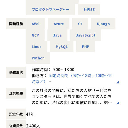
・ITアーキテクト/セキュリティエンジニアとしての業務全般
をお任せします ・MicroSoft Azureの使用経験を活かせます
プロダクトマネージャー
社内SE
■この仕事で得られるもの
★自分の進みたい道が決まっている方へ
3.Python/Djangoエンジニア
開発経験
AWS
Azure
C#
Django
自分の高めたい技術、スキルに向かってひたむきに取り組め
ます。
・大手ITサービス企業でのセキュリティサービスの開発や維
GCP
Java
JavaScript
もし、何かに躓いたときや不安になった時はいつでも相談し
持管理業務をお任せします
てください。
Linux
MySQL
PHP
・PythonやDjangoをメインに使用します
★現在やりたいことが決まってない方へ
Python
私たちはあなたがやりたくないと思うことは強要しません。
4.社内情シス（東京・京都）
まずはやってみたいと思える案件を沢山経験し、進みたい道
作業時間： 9:00～18:00
勤務形態
や得意不得意を一緒に明確化しましょう。
・ネットワーク、サーバー構築以上の業務を含んだ社内情シ
働き方：
固定時間制（9時～18時、10時～19
スポジションです
時など）
★アドバイザーが付きます
時間外労働の有無： 有（月平均20時間）
この社会の発展に、私たちの人材サービスを
自己評価の際はアドバイザーを利用し、方向性や今後のキャ
・オンプレ～クラウド環境まで広く携わることができます
企業概要
休憩時間： 60分
ランスタッドは、世界で働くすべての人たち
リアについて悩みや不安を相談できます。
のために、時代の変化に柔軟に対応し、総合
【業務の変更の範囲】
人材サービスの提供を通じて、労働市場の健
【業務の変更の範囲】
会社の定める業務
47年
設立年数
全で効率的な発展に貢献しています。
無
2,400人
従業員数