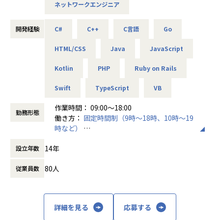
ネットワークエンジニア
【技術的な教育研修制度】
【具体的な仕事内容】
当社では横断的な技術・PM品質向上組織による内部講習が
開発経験
C#
C++
C言語
Go
プロジェクト例
あること、外部講習の法人契約600IDを通した学習機会があ
・オープン系Webシステム開発
ります。約270の認定資格については取得時に受験料を会社
HTML/CSS
Java
JavaScript
・スマートフォンアプリ開発
が支給します。更に難易度に応じてインセンティブを支給し
・ゲームアプリ開発
ています。
Kotlin
PHP
Ruby on Rails
・組込システム開発
外部講習の事例としては、ビジネス講習／スクラムマスター
・AI・IoT関連システム
研修／AWS研修／Oracle研修／Udemy・グロービスなどが
Swift
TypeScript
VB
・ECサイト開発
あります。
・官公庁業務システム開発
作業時間： 09:00～18:00
・サーバ、ネットワーク設計構築／保守／運用
勤務形態
働き方：
固定時間制（9時～18時、10時～19
【多様なキャリアパスを実現】
※スキルにあったフェーズからお任せしていきます。
時など）
マネジメント系だけでなく、スペシャリスト系も積極的にキ
時間外労働の有無： 有（月平均5時間）
ャリアを受け入れており、処遇もマネジメント系と同等で
【仕事の魅力】
14年
設立年数
休憩時間： 60分
す。仕組みとして、1on1MTGで上司とキャリアプランの共
・エンジニア本人が案件を希望・選択
有を行い、職種やプロジェクト・部門の異動を検討すること
システムの種類や活かしたいスキル、勤務地、残業状況など
80人
従業員数
が可能。制度としても、年1回の異動意向調査（社員満足度
詳細をヒアリングしています。
サーベイ）、事業人事によるキャリア相談、そして年2回の
公募制の実施などを通して、実現性が非常に高くなっていま
・こだわり条件も大切に
す。
給与を上げたい、残業を減らしたい、最新技術に携わりた
詳細を見る
応募する
い、同じ現場に長く居たい…という希望も受け入れ、働く上