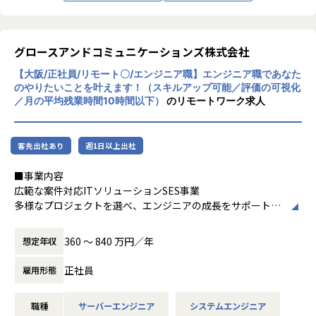
【在宅勤務制度】
での満足度も高く、自己成長に向けてひたむきに取り組めま
在宅勤務は「アフターコロナ含めて推奨」しております。週
す。
3日以上在宅勤務を実施社員は81％、1日当たり250円の在宅
勤務手当を支給しています。また、制度としてもコロナ禍で
グロースアンドコミュニケーションズ株式会社
・契約単価を見える化し、その契約単価を基に昇給・賞与を
暫定措置とされていた在宅勤務規定が改定され、コロナ後で
算出
【大阪/正社員/リモート〇/エンジニア職】エンジニア職であなた
も週５日在宅勤務ができる制度に改定されました。組織によ
もちろん、契約単価が全てではなく、社内での活躍、現場か
のやりたいことを叶えます！（スキルアップ可能／評価の可視化
り出社頻度は異なりますが今後もより柔軟に働ける環境をご
らの評価、資格取得など数字以外の評価も取り入れていま
／月の平均残業時間10時間以下）
のリモートワーク求人
用意しています。
す。
【ワークライフバランス】
私たちが、エンジニアの希望を尊重する理由は、”やりたい
客先出社あり
週1日以上出社
平均残業時間約17～19時間でメリハリのある働き方ができま
ことが出来る環境”が成長に繋がると考えているからです。
す。また、有給休暇の取得は取り易い風土で、ここ３年程度
エンジニアとして成長意欲の高いあなたをお待ちしておりま
■事業内容
の有給休暇取得日数は平均14日です。また、当社ではマンス
す。
広範な案件対応ITソリューションSES事業
リーフレックス制度を導入しており、ご自身の都合に合わせ
多様なプロジェクトを選べ、エンジニアの成長をサポートす
て中抜けをしながら業務をしていただくこともできます。
【社内の雰囲気】
るSES事業です。契約の透明性とキャリアサポートを重視
平均年齢34歳、平均経験年数13年と、技術への向上心が高い
し、成長の機会を豊富に提供しています。
******************************************************
360 〜 840 万円／年
想定年収
社員が多くいます。
**************
勉強会を開催し技術の情報交換をしたり、部活に所属すれば
【動画のご紹介】
正社員
雇用形態
趣味が広がります。
■仕事内容
組織やカルチャーについて、30秒～1分ほどのショート動画
また、資格支援制度をうまく利用して資格取得に励む社員
【概要】
でご紹介しております。ぜひご覧ください。
や、slackを利用してプライベートの話で盛り上がる等、自
職種
サーバーエンジニア
システムエンジニア
オープン系Webシステムの開発、IoTやAI関連、データ分