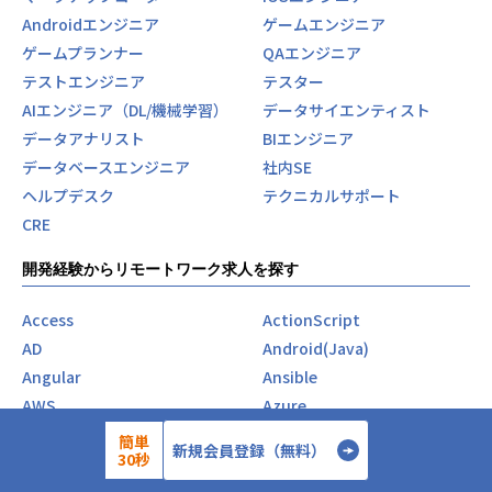
Androidエンジニア
ゲームエンジニア
ゲームプランナー
QAエンジニア
テストエンジニア
テスター
AIエンジニア（DL/機械学習）
データサイエンティスト
データアナリスト
BIエンジニア
データベースエンジニア
社内SE
ヘルプデスク
テクニカルサポート
CRE
開発経験からリモートワーク求人を探す
Access
ActionScript
AD
Android(Java)
Angular
Ansible
AWS
Azure
C#
C++
簡単
新規会員登録（無料）
30秒
CakePHP
COBOL
Cordova
C言語