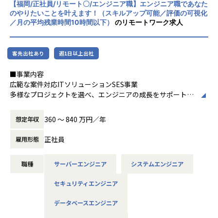
【福岡/正社員/リモート〇/エンジニア職】エンジニア職であなた
ティ等の最新技術の活用についても精力的に
・Microsoft 365環境構築
のやりたいことを叶えます！（スキルアップ可能／評価の可視化
ご支援をしております。
・DXプロジェクトのPMO
／月の平均残業時間10時間以下）
のリモートワーク求人
またエンジニアに対しさまざまなはたらき方
・戦略立案、グランドデザイン、変革ロードマップの策定
の機会提供を行うべく、フリーランス人材の
・PMO支援やPKG導入 など
マッチング、若手未経験エンジニア層の育成
客先出社あり
週1日以上出社
支援等にも取り組んでおります。
組織魅力
これからも私たちを必要としてくださるお取
【Cloud steady（組織独自サイト】 組織独自の外部公開サイ
■事業内容
引先企業様に対し、唯一無二かつ、高付加価
ト 「Cloud Steady」への技術情報投稿/Blog投稿で情報発信
広範な案件対応ITソリューションSES事業
値・高品質な「技術サービス」をご提供する
を推進しています。当部の記事を参照いただき、お声がけを
多様なプロジェクトを選べ、エンジニアの成長をサポートす
エンジニアリング企業であるよう精進してま
いただくお客様も増えています。
るSES事業です。
いります。
https://cloudsteady.jp/
契約の透明性とキャリアサポートを重視し、成長の機会を豊
360 〜 840 万円／年
想定年収
富に提供しています。
【社員の成長を支援する環境】
正社員
雇用形態
パーソルグループでは「PALMS」というe-learningシステム
があります。例えばコーチングやプロジェクトマネジメント
■仕事内容
などのマネジメント知識、マーケティングや経営戦略などの
職種
サーバーエンジニア
システムエンジニア
【概要】
MBA講座、ビジネス英語やTOEICなど語学まで、どんな人に
オープン系Webシステムの開発、IoTやAI関連、データ分
もビジネスで役に立つコンテンツを70近く用意しています。
セキュリティエンジニア
析、インフラ設計構築、自社アプリ開発など。
当社は、各組織での外部研修、実地研修だけでなく、各個人
案件は特定の業種に偏っていないため、官公庁・医療・製
が取り組めるよう、Udemyと法人契約を締結し600IDを確保
データベースエンジニア
造・流通・通信といった希望に合ったものを選べます。案件
して社員の成長を支援しています。
によっては在宅勤務も可能です。（現在在宅勤務率70％超）