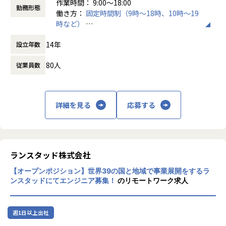
作業時間： 9:00〜18:00
勤務形態
働き方：
固定時間制（9時～18時、10時～19
・現在やりたいことが決まってない方へ
【仕事の魅力】
時など）
私たちはあなたがやりたくないと思うことは強要しません。
★エンジニア本人が案件を希望・選択
時間外労働の有無： 有（月平均5時間）
まずはやってみたいと思える案件を沢山経験し、進みたい道
システムの種類や活かしたいスキル、勤務地、残業状況など
14年
設立年数
休憩時間： 60分
や得意不得意を一緒に明確化しましょう。
詳細をヒアリングしています。
80人
従業員数
・アドバイザーが付きます
★こだわり条件も大切に
自己評価の際はアドバイザーを利用し、方向性や今後のキャ
給与を上げたい、残業を減らしたい、最新技術に携わりた
リアについて悩みや不安を相談できます。
い、同じ現場に長く居たい…という希望も受け入れ、働く上
での満足度も高く、自己成長に向けてひたむきに取り組めま
詳細を見る
応募する
【業務の変更の範囲】
す。
無
★契約単価を見える化し、その契約単価を基に昇給・賞与を
算出
ランスタッド株式会社
もちろん、契約単価が全てではなく、社内での活躍、現場か
らの評価、資格取得など数字以外の評価も取り入れていま
【オープンポジション】世界39の国と地域で事業展開をするラ
す。
ンスタッドにてエンジニア募集！
のリモートワーク求人
私たちが、エンジニアの希望を尊重する理由は、”やりたい
ことが出来る環境”が成長に繋がると考えているからです。
週1日以上出社
エンジニアとして成長意欲の高いあなたをお待ちしておりま