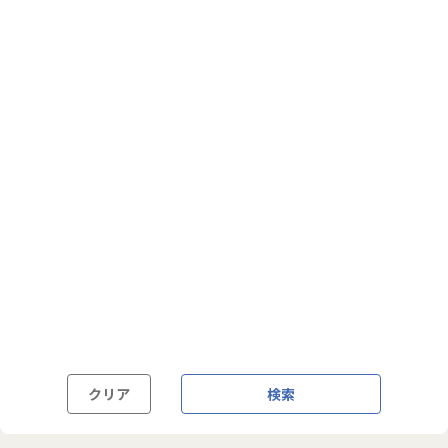
フルフレックス制
裁量労働制
語学・国籍から探す
英語力必須
英語力尚可（英語活用環境あり）
外国籍の方OK
クリア
検索