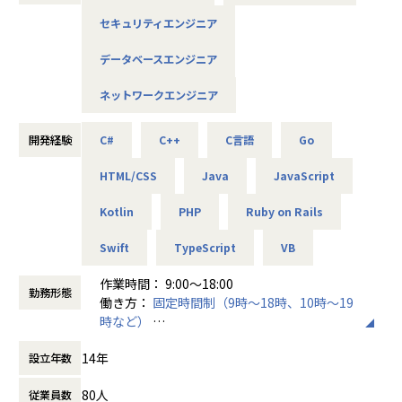
分の居心地の良い場所が見つかりやすく、働きやすい職場で
析、インフラ設計構築、自社アプリ開発など。
■事業・組織紹介編
す。
セキュリティエンジニア
案件は特定の業種に偏っていないため、官公庁・医療・製
https://note-it.persol-xtech.co.jp/n/n3dc25404fa46
造・流通・通信といった希望に合ったものを選べます。案件
事業部長やゼネラルマネジャー、マネジャーたちが自組織の
データベースエンジニア
によっては在宅勤務も可能です。（現在在宅勤務率70％超）
特徴や仕事のやりがい、働く魅力についてご紹介します。
■募集背景
ネットワークエンジニア
今期より部署をSES事業部、ITソリューション部と2軸化した
【具体的な仕事内容】
■カルチャー・制度紹介編
当社は、更なる事業拡大に向けエンジニアを募集します。
プロジェクト例
https://note-it.persol-xtech.co.jp/n/na642e98915d8
開発経験
C#
C++
C言語
Go
・オープン系Webシステム開発
私たち組織のカルチャーや、「はたらいて、笑おう。」を実
・スマートフォンアプリ開発
現するための制度・取り組みについてご紹介します。
■配属部署
HTML/CSS
Java
JavaScript
・ゲームアプリ開発
******************************************************
SES事業部
・組込システム開発
**************
Kotlin
PHP
Ruby on Rails
・AI・IoT関連システム
・ECサイト開発
【業務の変更の範囲】
Swift
TypeScript
VB
■この仕事で得られるもの
・官公庁業務システム開発
会社の定める職種(出向を命じることがあり、その場合は出向
・自分の進みたい道が決まっている方へ
・サーバ、ネットワーク設計構築／保守／運用
先の定める職種)
作業時間： 9:00〜18:00
自分の高めたい技術、スキルに向かってひたむきに取り組め
※スキルにあったフェーズからお任せしていきます。
勤務形態
働き方：
固定時間制（9時～18時、10時～19
ます。
時など）
もし、何かに躓いたときや不安になった時はいつでも相談し
【仕事の魅力】
時間外労働の有無： 有（月平均5時間）
てください。
・エンジニア本人が案件を希望・選択
14年
設立年数
休憩時間： 60分
システムの種類や活かしたいスキル、勤務地、残業状況など
・現在やりたいことが決まってない方へ
詳細をヒアリングしています。
80人
従業員数
私たちはあなたがやりたくないと思うことは強要しません。