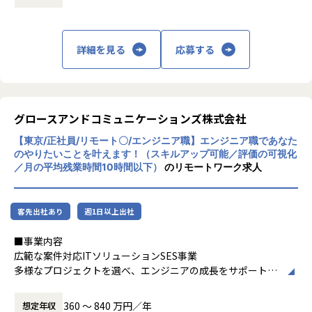
まずはやってみたいと思える案件を沢山経験し、進みたい道
・こだわり条件も大切に
や得意不得意を一緒に明確化しましょう。
給与を上げたい、残業を減らしたい、最新技術に携わりた
い、同じ現場に長く居たい…という希望も受け入れ、働く上
詳細を見る
応募する
・アドバイザーが付きます
での満足度も高く、自己成長に向けてひたむきに取り組めま
自己評価の際はアドバイザーを利用し、方向性や今後のキャ
す。
リアについて悩みや不安を相談できます。
・契約単価を見える化し、その契約単価を基に昇給・賞与を
【業務の変更の範囲】
グロースアンドコミュニケーションズ株式会社
算出
無
もちろん、契約単価が全てではなく、社内での活躍、現場か
【東京/正社員/リモート〇/エンジニア職】エンジニア職であなた
らの評価、資格取得など数字以外の評価も取り入れていま
のやりたいことを叶えます！（スキルアップ可能／評価の可視化
す。
／月の平均残業時間10時間以下）
のリモートワーク求人
私たちが、エンジニアの希望を尊重する理由は、”やりたい
ことが出来る環境”が成長に繋がると考えているからです。
客先出社あり
週1日以上出社
エンジニアとして成長意欲の高いあなたをお待ちしておりま
す。
■事業内容
広範な案件対応ITソリューションSES事業
【社内の雰囲気】
多様なプロジェクトを選べ、エンジニアの成長をサポートす
平均年齢34歳、平均経験年数13年と、技術への向上心が高い
るSES事業です。契約の透明性とキャリアサポートを重視
社員が多くいます。
し、成長の機会を豊富に提供しています。
360 〜 840 万円／年
想定年収
勉強会を開催し技術の情報交換をしたり、部活に所属すれば