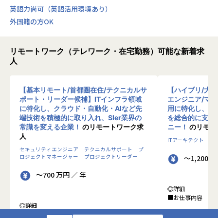
・市場価値の向上
英語力尚可（英語活用環境あり）
AI領域などの高付加価値案件への参画を通じ、時代に求めら
外国籍の方OK
れるスキルを最短距離で習得できます。
・圧倒的な自由度
日報や無駄な会議に縛られることはありません。開発に集中
リモートワーク（テレワーク・在宅勤務）可能な新着求
できる環境と、自分らしいライフスタイルを両立できます。
人
・納得のいく評価と還元
還元率最大93％。自分の市場価値がそのまま還元されるた
め、高いモチベーションを維持できます。
【基本リモート/首都圏在住/テクニカルサ
【ハイブリ/大
ポート・リーダー候補】ITインフラ領域
エンジニア/マ
【業務の変更の範囲】
に特化し、クラウド・自動化・AIなど先
用に特化し、10
端技術を積極的に取り入れ、SIer業界の
を総合的に支援
会社の定める範囲
常識を変える企業！
のリモートワーク求
ニー！
のリモー
人
ITアーキテクト
プ
セキュリティエンジニア
テクニカルサポート
プ
ロジェクトマネージャー
プロジェクトリーダー
～1,200 
～700 万円 ／ 年
◎詳細
■お仕事内容
◎詳細
■業務内容
●クライアントの