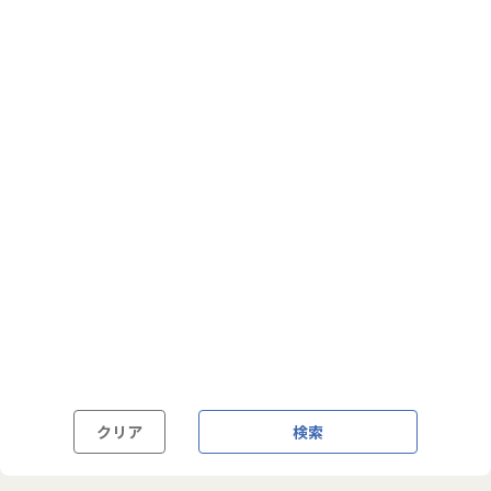
フルフレックス制
裁量労働制
語学・国籍から探す
英語力必須
英語力尚可（英語活用環境あり）
外国籍の方OK
クリア
検索