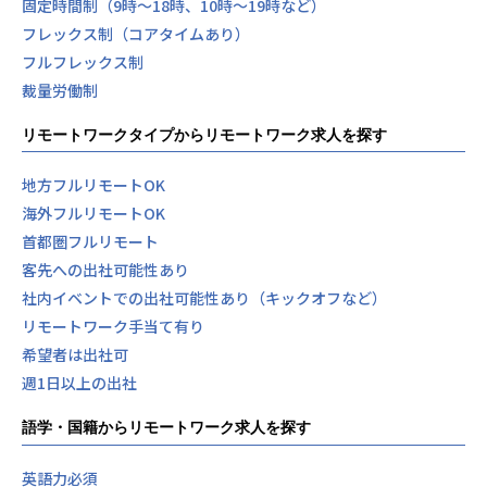
固定時間制（9時～18時、10時～19時など）
【メリハリのあるカルチャー】
フレックス制（コアタイムあり）
平均年齢は20代後半。
フルフレックス制
月1回の懇親会やキックオフイベント、BBQなどでメンバー
同士が顔を合わせる機会を大切にしています。
裁量労働制
普段はリモートでバラバラの現場で働いていても、「自分の
ホームはYakudoだ」と実感できる。
リモートワークタイプからリモートワーク求人を探す
そんな帰属意識を持てる環境が、Yakudoのカルチャーです。
地方フルリモートOK
■業務内容
海外フルリモートOK
・Webアプリケーションの設計・開発・運用
首都圏フルリモート
└ PHP / React / TypeScript などモダンな技術スタック
客先への出社可能性あり
・誰もが知る大手エンタメ・ECサービスの改修・新機能開発
・フロントエンド〜バックエンドまで、希望に応じて担当範
社内イベントでの出社可能性あり（キックオフなど）
囲を選択可能
リモートワーク手当て有り
・将来的にはPM・PL等のマネジメント業務にも挑戦可能
希望者は出社可
週1日以上の出社
案件の選択権は100％あなたにあります。営業担当が獲得し
てきた豊富な案件の中から、自分のキャリアにプラスになる
語学・国籍からリモートワーク求人を探す
ものを選んでください。
■このポジションの魅力
英語力必須