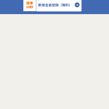
0-WANでは、ゼロトラストの考え方を用いた新
簡単
データを蓄積・加
新規会員登録（無料）
30秒
しいネットワークセキュリティの形をお客様にご
に活用する BI(Busin
提案し、お客様環境でゼロトラストを実現するた
システムの導入か
めのさまざまな支援を行っています。
す。またクラウド
各メンバーの得意分野を組み合わせ、チームワー
想から実施します
クを重視してゼロトラスト事業を推進していま
す。
●クライアントの要
詳細を見る
設計、実装まで、
本求人で採用する方には、テクニカルサポートや
って頂きます。
SI案件のメンバー参画を通じて、エンジニアとし
●主に要件定義か
てのスキルアップを目指していただきます。
発だけでなく、D
＜
＞
エンジニアとしての高いスキルに加えて、チャレ
理、エンドユーザ
ンジ精神、未経験分野にも積極的に取り組む情熱
など、幅広い経験
がある方を募集しています。
アアップが可能な
●エンドユーザー
面接においては業務内容におけるマッチングとご
あり、要件定義な
自身が目指される方向性を確認し、適切なチーム
へのアサインを検討します。
採用後は、入社研修の後、下記のチームへの配属
こちらの求人に応募します
となり、業務をお任せいたします。
・テクニカルサポートチーム
成長意欲が高ければ高いほど、適切に成長支援す
応募する
る機会(案件)を用意します。
■メンバー構成