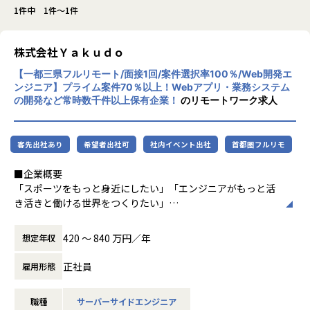
1件中 1件～1件
株式会社Ｙａｋｕｄｏ
【一都三県フルリモート/面接1回/案件選択率100％/Web開発エ
ンジニア】プライム案件70％以上！Webアプリ・業務システム
の開発など常時数千件以上保有企業！
のリモートワーク求人
客先出社あり
希望者出社可
社内イベント出社
首都圏フルリモ
■企業概要
「スポーツをもっと身近にしたい」「エンジニアがもっと活
き活きと働ける世界をつくりたい」
Yakudoの原点は、代表の及川とCTOの川野が居酒屋で交わ
420 〜 840 万円／年
想定年収
した会話でした。
「スポーツ関係の面白いサービスがあったらいいのに」
正社員
雇用形態
「ITの力があれば、もっとスポーツを身近に感じてもらえる
よね」
職種
サーバーサイドエンジニア
二人ともスポーツが大好きで、及川は小学3年生から続けて