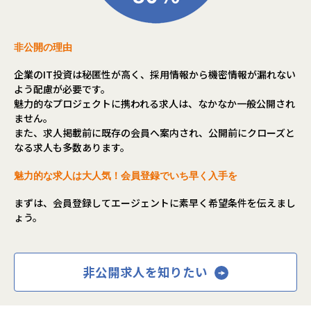
この二つを同時に実現することが、Yakudoが存在する理由で
す。
非公開の理由
■事業内容
◎SES事業
企業のIT投資は秘匿性が高く、採用情報から機密情報が漏れない
Web開発（PHP, TypeScript, React, Vue.js, Ruby on Rail
よう配慮が必要です。
s）、
魅力的なプロジェクトに携われる求人は、なかなか一般公開され
インフラ構築（AWS, Linux）、
ません。
ネイティブアプリ開発、
また、求人掲載前に既存の会員へ案内され、公開前にクローズと
AI活用まで幅広い技術領域に対応。
なる求人も多数あります。
月間1万件以上の案件を取り扱い、
エンド直・元請け直のプライム案件が全体の70%を占めてい
魅力的な求人は大人気！会員登録でいち早く入手を
ます。
まずは、会員登録してエージェントに素早く希望条件を伝えまし
ょう。
他社のSESとの違いは、案件の選択権が100%エンジニアに
あること。
営業が一方的にアサインするのではなく、
エンジニア自身が
非公開求人を知りたい
「次はこの技術を伸ばしたい」
「リモート中心で働きたい」
といった希望を出し、その条件に合った案件の中から自分で