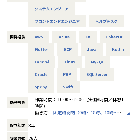
いる野球、川野はエンジニアとしての技術力。それぞれの強
システムエンジニア
みを掛け合わせれば、スポーツの楽しさをもっと多くの人に
届けられるんじゃないか。
フロントエンドエンジニア
ヘルプデスク
その熱量のまま、2019年8月に株式会社Yakudoを設立しまし
た。
開発経験
AWS
Azure
C#
CakePHP
社名の「Yakudo」は、日本語の「躍動」から。
Flutter
GCP
Java
Kotlin
Yakudoに関わるすべての人に活力を与え、一人ひとりが活き
活きと輝き、そのエネルギーで日本社会を明るくしていきた
Laravel
Linux
MySQL
いという願いが込められています。
Oracle
PHP
SQL Server
2021年には、自社プロダクトとしてスポーツSNSアプリ「YA
KUDO」をリリース。
Spring
Swift
チーム管理や対戦相手の募集、試合記録など、スポーツのあ
らゆる場面をサポートするアプリとして、現在ユーザー1万
作業時間： 10:00～19:00（実働8時間／休憩1
人、チーム登録1,600組を超えるサービスに成長しました。
勤務形態
時間）
働き方：
固定時間制（9時～18時、10時～19
しかし、Yakudoが目指しているのはアプリの成功だけではあ
時など）
りません。
8年
設立年数
時間外労働の有無： 有（月平均10時間）
SES業界で長く働いてきた及川は、エンジニアが適正に評価
休憩時間： 60分
されず、自分のキャリアを自分で選べないという構造的な問
26人
従業員数