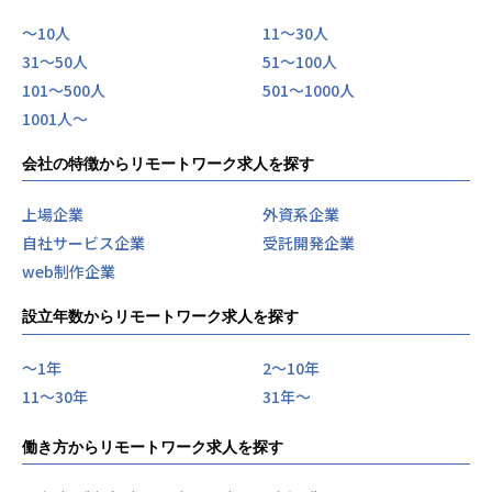
【年4回の昇給と目標管理】
Yakudoでは3ヶ月ごとに昇給のタイミングがあります。
〜10人
11〜30人
入社時に年間目標を設定し、毎月の1on1面談で振り返りと
31〜50人
51〜100人
フィードバックを実施。
101〜500人
501〜1000人
月間目標の設定→実行→振り返りのサイクルを回すことで、
1001人〜
着実にキャリアアップできる仕組みです。
これはただの評価制度ではなく、「社員のキャリアを代表や
会社の特徴からリモートワーク求人を探す
営業と共有し、一緒に成長する」ための文化そのものです。
【代表との距離の近さ】
上場企業
外資系企業
面接は代表の及川が直接担当します。
自社サービス企業
受託開発企業
入社後も月1回の1on1面談で、キャリアの悩みや目標を直接
web制作企業
共有。
SESでありがちな「会社の顔が見えない」という不安があり
設立年数からリモートワーク求人を探す
ません。
社員からは「まさか社長が面接に出てくるとは思わなかっ
〜1年
2〜10年
た」「1回の面接だけで、家族の生活にも真剣に向き合って
11〜30年
31年〜
くれる社風が分かった」という声も。
代表に加え営業スタッフがエンジニアをフォローする体制
で、チャットやビデオ通話でいつでも相談OK。リモートワー
働き方からリモートワーク求人を探す
クが中心でも、孤独を感じさせない環境を整えています。