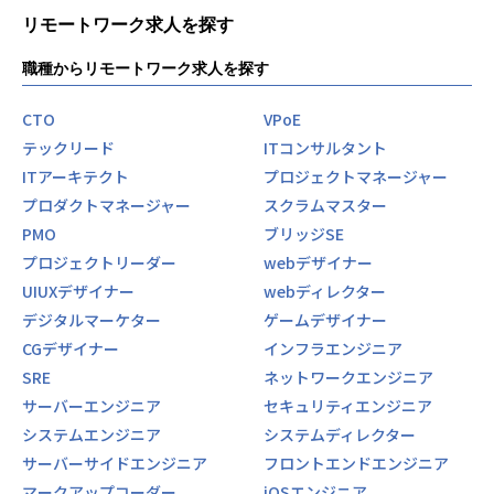
選びます。
リモートワーク求人を探す
還元率は75%以上、会社の利益は一律10万円。
職種からリモートワーク求人を探す
案件単価と給与が透明に連動するシンプルな仕組みで、
「自分がいくら稼いでいるか」が常に見える状態です。
CTO
VPoE
テックリード
ITコンサルタント
売上は5期連続で拡大中。
設立5期で売上高7.5億円を達成しました。
ITアーキテクト
プロジェクトマネージャー
プロダクトマネージャー
スクラムマスター
＜年収UP実績＞
PMO
ブリッジSE
・開発エンジニア 経験3年：350万円 → 550万円
プロジェクトリーダー
webデザイナー
・開発エンジニア 経験7年：550万円 → 840万円
UIUXデザイナー
webディレクター
・開発エンジニア 経験15年：800万円 → 1,104万円
・インフラエンジニア 経験3年：330万円 → 530万円
デジタルマーケター
ゲームデザイナー
・インフラエンジニア 経験7年：500万円 → 890万円
CGデザイナー
インフラエンジニア
SRE
ネットワークエンジニア
◎受託開発事業
サーバーエンジニア
セキュリティエンジニア
自社のルーツであるスポーツ系のWebアプリ・Webサイトを
はじめ、
システムエンジニア
システムディレクター
企画から納品まで一気通貫でお引き受けしています。
サーバーサイドエンジニア
フロントエンドエンジニア
WEBサイト制作から新規システム開発まで幅広く対応してお
マークアップコーダー
iOSエンジニア