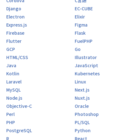
Cordova
C言語
制度も仕組みも、すべてそこから逆算して設計しています。
Django
EC-CUBE
Electron
Elixir
【案件選択は100%エンジニアの意思】
Express.js
Figma
当社では、月間1万件以上の案件の中から、エンジニア自身
が参画する案件を選びます。
Firebase
Flask
営業が一方的にアサインすることはありません。
Flutter
FuelPHP
「どんな技術を伸ばしたいか」
GCP
Go
「どんな働き方をしたいか」を代表や営業との1on1面談で
HTML/CSS
Illustrator
共有し、希望に合った案件を複数ご紹介。
その中から最終的に選ぶのは、あなた自身です。
Java
JavaScript
Kotlin
Kubernetes
実際に、前職で夜勤のある案件で体調を崩したエンジニア
Laravel
Linux
が、Yakudoでは営業と一緒に「日勤・リモート中心」の条件
MySQL
Next.js
を詰め、9割テレワークの理想の環境を実現したケースもあ
Node.js
Nuxt.js
ります。
Objective-C
Oracle
【シンプルで透明な給与体系】
Perl
Photoshop
案件参画単価に対し、会社の利益は一律10万円。
PHP
PL/SQL
残りはすべてエンジニアに還元します。
PostgreSQL
Python
還元率は75%以上、最大93%。
単価も給与も常に公開しているので、「自分がいくら稼いで
R
React