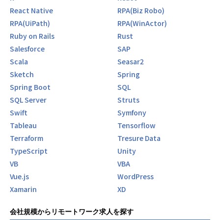
いて、会社がいくら取っているか」が一目で分かります。
React Native
RPA(Biz Robo)
SES業界ではこの透明性が珍しいと言われることもあります
RPA(UiPath)
RPA(WinActor)
が、Yakudoではこれが当たり前です。
Ruby on Rails
Rust
【プライム案件70%＋高い商流】
Salesforce
SAP
業界10年の代表を中心とした豊富な人脈と、ベンチャー企業
Scala
Seasar2
を中心とした新規開拓力により、エンド直・元請け直のプラ
Sketch
Spring
イム案件が全体の70%を占めています。
Spring Boot
SQL
上流工程やモダンな技術環境で経験を積める案件が豊富で、
実際の案件例としては以下のようなものがあります。
SQL Server
Struts
Swift
Symfony
・大手ライブ配信サービスの開発（PHP, React.js／30名規模
Tableau
Tensorflow
／エンド直）
Terraform
Tresure Data
・マーケティング支援プラットフォーム開発（Ruby on Rail
s, AWS／エンド直）
TypeScript
Unity
・越境ECサービスのAI技術活用（Python／エンド直）
VB
VBA
・公共事業向けインフラ設計構築（Linux, Shell／元請け
Vue.js
WordPress
直）
Xamarin
XD
・フロントエンド開発（Vue.js, Nuxt.js, TypeScript／エンド
直）
会社規模からリモートワーク求人を探す