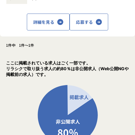
題を目の当たりにしてきました。
「案件を選べない」
「単価が不透明」
「自分の会社に帰属意識を持てない」
詳細を見る
応募する
――そんなSESの"当たり前"を変えたい。
だからYakudoでは、案件の選択権を100%エンジニアに委ね
1件中 1件～1件
ています。
還元率は75%以上、会社の取り分は一律10万円というシンプ
ルな給与体系。
ここに掲載されている求人はごく一部です。
隠し事のない、フェアな関係をエンジニアと築くこと。
リラシクで取り扱う求人の約80％は非公開求人（Web公開NGや
それが信念です。
掲載前の求人）です。
代表の及川がメンバーによく話す言葉があります。
「仕事はツール。仕事に生きるんじゃなくて、自分の人生を
豊かにしてほしい」
目標を達成して、成果が給料に繋がって、そのお金で趣味や
大切な人のために使って、また次の目標に向かう。
そんなポジティブなサイクルを、Yakudoで一緒に回していき
たい。
スポーツアプリで世の中を楽しくすること。
エンジニアが自分らしく輝ける環境をつくること。