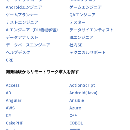
り、
Androidエンジニア
ゲームエンジニア
様々な企業のDX支援に携わっています。
SESで経験を積んだエンジニアが、
ゲームプランナー
QAエンジニア
受託開発へキャリアチェンジすることも可能です。
テストエンジニア
テスター
AIエンジニア（DL/機械学習）
データサイエンティスト
◎自社プロダクト「YAKUDO」
データアナリスト
BIエンジニア
2021年9月にリリースし、
現在ユーザー数1万人、チーム登録1,600組を突破。
データベースエンジニア
社内SE
チームの管理、対戦相手の募集、試合の記録など、
ヘルプデスク
テクニカルサポート
準備から振り返りまでスポーツのあらゆる場面をサポート。
CRE
競技ごとに設計されたインターフェースで、
誰でも簡単に試合を記録できるのが大きな魅力です。
開発経験からリモートワーク求人を探す
「スポーツをするならYAKUDOだよね」と言われるプロダク
Access
ActionScript
トを目指し、日々開発を続けています。
AD
Android(Java)
将来的にはSESや受託で経験を積んだエンジニアが、この自
社プロダクトの開発に携わるキャリアパスも用意していま
Angular
Ansible
す。
AWS
Azure
C#
C++
■魅力ポイント
CakePHP
COBOL
Yakudoが大切にしているのは、「エンジニアが主役」である
こと。