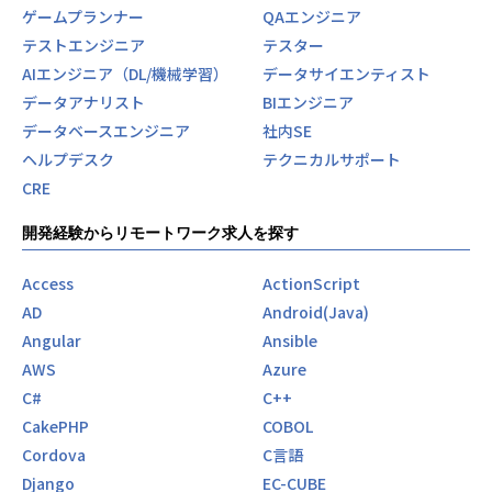
単純作業の自動化が進み、人間に求められるスキルセットが
ゲームプランナー
QAエンジニア
根本から変わりつつあります。
テストエンジニア
テスター
（ https://www.jeita.or.jp/ideathon/jeitaideathon2024/ ）
AIエンジニア（DL/機械学習）
データサイエンティスト
私たちは、この2つの大きな変化に着目しました。
データアナリスト
BIエンジニア
技術革新と教育革命の交差点に立ち、社会に真の変革をもた
データベースエンジニア
社内SE
らすチャンスが訪れているのです。
ヘルプデスク
テクニカルサポート
私たちの使命：日本の教育課題に挑む
CRE
株式会社ストラテジーアンドパートナーの使命は明確です
— 「次世代に『人』と『事』を残すために、社会的意義のあ
開発経験からリモートワーク求人を探す
る事業を創出すること」。
特に「日本の教育劣化」という教育分野の根本課題に対し、
Access
ActionScript
最先端技術を駆使して解決策を提供します。
AD
Android(Java)
Angular
Ansible
私たちが開発する教育プラットフォーム「エレメンタルラ
AWS
Azure
ボ」は、単なるeラーニングではありません。
AI技術を活用して「非認知能力」を高め、変化の激しい時代
C#
C++
を生き抜くために必要な力を育むプラットフォームです。
CakePHP
COBOL
Cordova
C言語
なぜ「非認知能力」なのか？それは、AI時代において最も価
Django
EC-CUBE
値を持つのが、AIにはない人間特有の能力だからです。