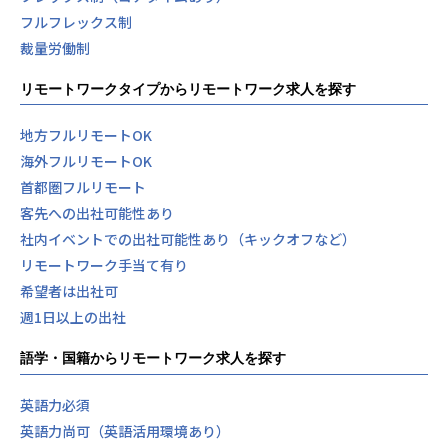
創り、日本の未来を変える原動力になります。
フルフレックス制
裁量労働制
私たちが求めるのは、単なるコードを書く人ではありませ
ん。社会課題に共感し、技術の力で世界をより良く変えたい
リモートワークタイプからリモートワーク求人を探す
と願うエンジニアです。
そんなあなたと一緒に働ける日を、心から楽しみにしていま
地方フルリモートOK
す。
海外フルリモートOK
【業務の変更の範囲】
首都圏フルリモート
会社の定める範囲での業務内容
客先への出社可能性あり
社内イベントでの出社可能性あり（キックオフなど）
リモートワーク手当て有り
希望者は出社可
週1日以上の出社
語学・国籍からリモートワーク求人を探す
英語力必須
英語力尚可（英語活用環境あり）