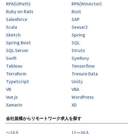
以下のような最先端の技術課題に日々取り組んでいます：
RPA(UiPath)
RPA(WinActor)
Ruby on Rails
Rust
• 学習者の理解度を正確に測定するアルゴリズムの開発
Salesforce
SAP
• 個人に最適化された学習コンテンツの自動生成
Scala
Seasar2
• 非認知能力の定量化と成長度合いの可視化
• 膨大な学習データからの意味ある知見の抽出
Sketch
Spring
Spring Boot
SQL
これらの課題は、単純なWebアプリケーション開発とは異な
SQL Server
Struts
る高度な技術力を要求します。
Swift
Symfony
だからこそ、技術的な成長機会が豊富にあり、エンジニアと
しての市場価値を飛躍的に高められるのです。
Tableau
Tensorflow
Terraform
Tresure Data
組織としての理念：「早く仕事を辞めよう」の真意
TypeScript
Unity
私たちのモットー「早く仕事を辞めよう」には深い意味があ
VB
VBA
ります。
これは単に労働時間を短縮するという意味ではなく、「義務
Vue.js
WordPress
感から解放され、心から楽しめる仕事に取り組む」という理
Xamarin
XD
想の状態を表現しています。
会社規模からリモートワーク求人を探す
当社では「労働時間」ではなく「成果」を重視します。100
時間働いて100万円の売上より、50時間で同じ売上を上げる
〜10人
11〜30人