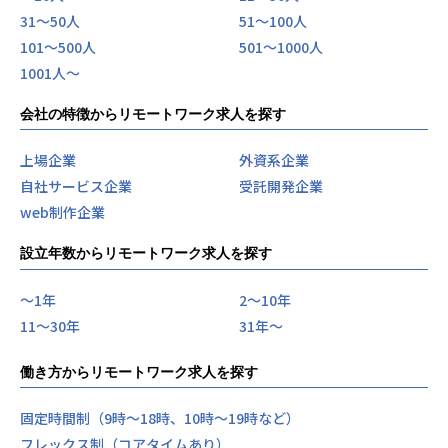
方が価値が高いと考えます。
31〜50人
51〜100人
そのために、能力向上・環境改善・学習に惜しみなく投資
し、高効率な働き方を追求しています。
101〜500人
501〜1000人
1001人〜
「エンジニア＝アスリート」という独自の価値観も、この理
念から生まれました。
会社の特徴からリモートワーク求人を探す
闇雲に頑張るのではなく、「フィジカル」「テクニック」
「メンタル」のどれを強化すべきかを明確にし、効率的に成
上場企業
外資系企業
長していく—これが私たちの目指す姿です。
自社サービス企業
受託開発企業
未来を創るために、今行動する
web制作企業
人口減少や超高齢社会など、このままでは発展途上国のよう
な「出稼ぎ」が次世代のスタンダードになってしまう危機感
設立年数からリモートワーク求人を探す
を私たちは持っています。
しかし、教育を変革できれば、日本の未来も変えられるはず
〜1年
2〜10年
です。新しい教育のあり方を提案し、実践することで、次世
11〜30年
31年〜
代に価値ある「人」と「事」を残せると信じています。
働き方からリモートワーク求人を探す
AI時代の教育革命は、まさに始まったばかり。この歴史的な
変革期に、私たちと共に社会を変える挑戦に参加してみませ
固定時間制（9時～18時、10時～19時など）
んか？
あなたのエンジニアとしての技術と情熱が、次世代の教育を
フレックス制（コアタイムあり）