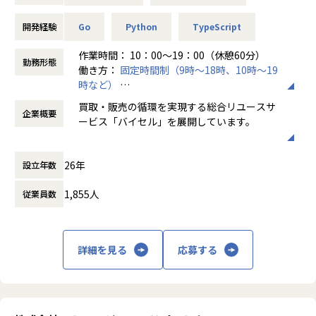
スサイドと協働してデータ活用を推進
・事業部が自律的にデータを活用できる環境づくりをリード
開発経験
Go
Python
TypeScript
し、データドリブンな意思決定を支援
・単なるデータ抽出・整備にとどまらず、より良いデータ環
作業時間： 10：00～19：00（休憩60分）
勤務形態
境の提供と業務効率化に貢献
働き方：
固定時間制（9時～18時、10時～19
時など）
時間外労働の有無： 有（月平均10時間）
買取・販売の循環を実現する総合リユースサ
■募集背景
企業概要
休憩時間： 60分
ービス「バイセル」を展開しています。
弊社は、「人を超え、時を超え、たいせつなものをつなぐ架
け橋となる」をミッションに、リユース業界に関わるすべて
私たちの使命は、誰かの不要なものを、誰か
のステークホルダーに向けたサービス開発をしている企業で
26年
設立年数
の必要なものへと変えること。
す。
そして日本の家々には、価値に気づかれてい
現在、今のバイセルの業務を支えるリユース基幹システムの
1,855人
従業員数
ないたくさんの"かくれ資産"が、眠ったまま
開発と、リユース業界の未来を切り開くプラットフォーム開
になっています。
発を行なっています。
これらを再流通させることで、"新たなものを
買取から販売までの一連の業務がマイクロサービスで表現さ
詳細を見る
応募する
作っては捨てる社会"からの脱却を実現しま
れており、各プロダクトチームがリアルな課題解決に日々取
す。
り組んでいます。
自動化・効率化、データの一元管理やAI導入など、アナログ
私たちの事業の源泉はふたつです。
が主流だった業界だからこそテクノロジーによって事業をス
ひとつは、事業を着実に成長させ続ける優秀