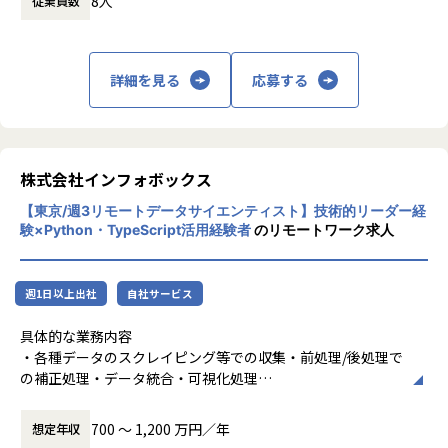
8人
従業員数
時間外労働の有無： 有（月平均0時間～10時
会社の規定に準ずる
＜技術スタック＞
間）
React.js / TypeScript / Go / Python / FastAPI / AWS / LangC
休憩時間： 60分
hain / LlamaIndex
詳細を見る
応募する
【具体的な業務内容】
■ 次世代エンジニア育成プラットフォーム開発（https://ww
w.youtube.com/watch?v=bUfXD-zqLFU）
私たちが誇る「エレメンタルラボ」は、非認知能力の向上に
株式会社インフォボックス
特化した革新的な教育プラットフォームです。あなたには以
下の開発に携わっていただきます：
【東京/週3リモートデータサイエンティスト】技術的リーダー経
験×Python・TypeScript活用経験者
のリモートワーク求人
• ユーザーの学習行動データ分析と個別最適化機能の設計・
実装 • 生成AIを活用したパーソナライズド学習コンテンツの
開発 • リアルタイムフィードバックシステムの構築
週1日以上出社
自社サービス
＜技術スタック＞ フロントエンド：React.js、TypeScript •
バックエンド：golang、• AI/ML：OpenAI API、Lama • デ
具体的な業務内容
ータベース：MySQL • インフラ：AWS、Docker、Git
・各種データのスクレイピング等での収集・前処理/後処理で
の補正処理・データ統合・可視化処理
• 自然言語処理機能の高度化 • 対話型UIの改善とUXデザイン
・データ更新プロセスにおける品質保証や傾向値の分析
• マルチモーダルAIへの拡張
・現行データベース設計の課題分析と、将来を見据えた改善
700 〜 1,200 万円／年
想定年収
＜技術スタック＞ Python、FastAPI • LangChain、LlamaIn
提案