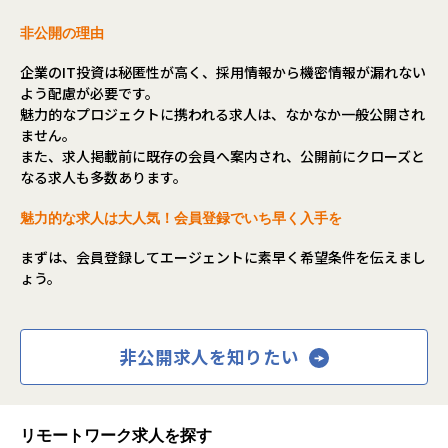
4〜6ヶ月：機能設計〜実装、PoCリード
プロダクトマネージャーや事業サイドとも議論を重ねなが
非公開の理由
7ヶ月〜：テックリード、後輩育成、技術発信
ら、ユーザー価値・データ構造・技術的実現性を統合的に捉
え、共に価値設計を進めていける“共同立案者”のような立ち
企業のIT投資は秘匿性が高く、採用情報から機密情報が漏れない
【特徴的なポイント】
位置でのご活躍を期待しています。
よう配慮が必要です。
社会的意義のある仕事（教育課題解決）
魅力的なプロジェクトに携われる求人は、なかなか一般公開され
最先端技術に触れられる環境（生成AI、LLM、マルチモーダ
【業務の変更の範囲】
ません。
ルAI）
無
また、求人掲載前に既存の会員へ案内され、公開前にクローズと
成果重視・自由度高い働き方
なる求人も多数あります。
エンジニアの総合的成長を支援（技術＋メンタル＋フィジカ
ル）
魅力的な求人は大人気！会員登録でいち早く入手を
【入社実績】
まずは、会員登録してエージェントに素早く希望条件を伝えまし
• Kさん（26歳）：未経験から入社1年で複数言語をマスター
ょう。
し、大手自動車メーカーの研究開発プロジェクトに参画
• Tさん（25歳）：大学中退からキャリアをスタートし、現
在はAWSエンジニア（SAA資格保有）として活躍中
• Mさん（26歳）：入社半年で生成AI活用スキルを習得し、
非公開求人を知りたい
自社サービスのUI/UX改善を主導
【実際に活躍しているメンバーのリアルな声】
リモートワーク求人を探す
• Kさん（26歳）: 「未経験から入社しました。最初は不安で