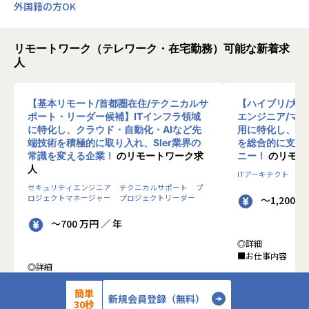
外国籍の方OK
リモートワーク（テレワーク・在宅勤務）可能な新着求
人
【基本リモート/首都圏在住/テクニカルサ
【ハイブリ/大
ポート・リーダー候補】ITインフラ領域
エンジニア/マ
に特化し、クラウド・自動化・AIなど先
用に特化し、10
端技術を積極的に取り入れ、SIer業界の
を総合的に支援
常識を変える企業！
のリモートワーク求
ニー！
のリモー
人
ITアーキテクト
プ
セキュリティエンジニア
テクニカルサポート
プ
ロジェクトマネージャー
プロジェクトリーダー
～1,200 
～700 万円 ／ 年
◎詳細
■お仕事内容
◎詳細
■業務内容
●クライアントの
0-WANでは、ゼロトラストの考え方を用いた新
簡単
データを蓄積・加
新規会員登録（無料）
30秒
しいネットワークセキュリティの形をお客様にご
に活用する BI(Busin