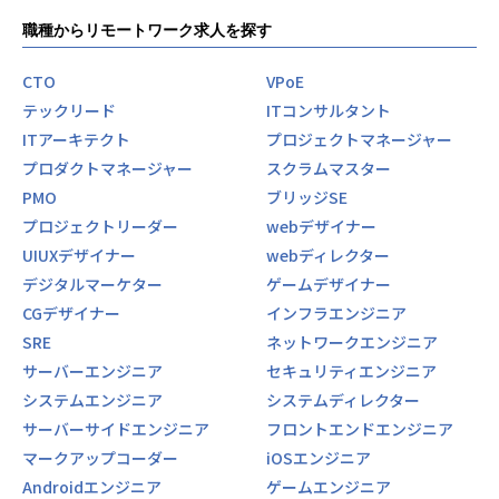
したが、先輩のサポートが手厚く不安が解消されました。今
職種からリモートワーク求人を探す
では大手自動車メーカーの研究開発プロジェクトで自動運転
データ分析システムを担当しています。エンジニアとしての
市場価値が大きく上がったと実感しています。」
CTO
VPoE
• Tさん（28歳）: 「大学を中退後、独学でプログラミングを
テックリード
ITコンサルタント
学んでいました。入社後は会社のサポートでAWS認定ソリュ
ITアーキテクト
プロジェクトマネージャー
ーションアーキテクト（SAA）の資格を取得。今ではクラウ
プロダクトマネージャー
スクラムマスター
ドインフラ設計のリーダーを任されています。『タイパ』重
視の文化のおかげで、効率よく成長できています。」
PMO
ブリッジSE
プロジェクトリーダー
webデザイナー
【事業に対する想い】
UIUXデザイナー
webディレクター
社会背景：教育危機と技術革新の狭間で
デジタルマーケター
ゲームデザイナー
日本は今、深刻な教育危機に直面しています。
CGデザイナー
インフラエンジニア
OECD国際学習到達度調査（PISA）では、読解力の低下が継
続的に報告され、IMDの国際競争力ランキングでも日本の順
SRE
ネットワークエンジニア
位は低迷しています。
サーバーエンジニア
セキュリティエンジニア
特に「読解力」「論理的思考力」「問題解決能力」といった
システムエンジニア
システムディレクター
基礎的なスキルの衰退が顕著です。
サーバーサイドエンジニア
フロントエンドエンジニア
同時に、生成AIの急速な発展により、IT業界は大きな転換点
マークアップコーダー
iOSエンジニア
を迎えています。
Androidエンジニア
ゲームエンジニア