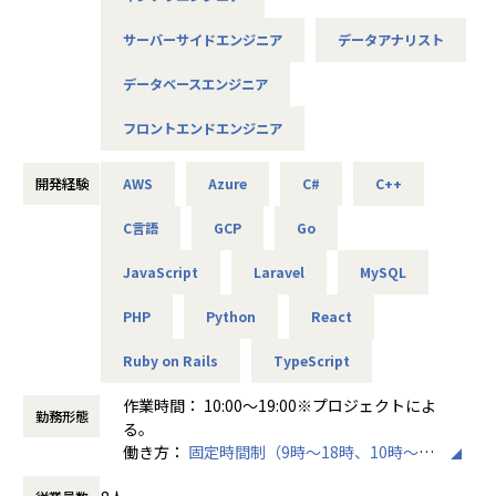
る
＜使命＞
サーバーサイドエンジニア
データアナリスト
・技術的な改善（データマート構築、BI環境整備など）を自
「次世代に『人』と『事』を残す」
ら手がけ、組織全体のデータ活用レベルを底上げするやりが
教育劣化を防ぎ、非認知能力を育成することで未来を変える
データベースエンジニア
いがある
・アナリスト的な思考やスキルをお持ちの方は、事業課題の
＜理念＞
フロントエンドエンジニア
分析や仮説検証といった領域にも挑戦可能で、スコープを広
「早く仕事を辞めよう」＝義務感から解放され、成果重視で
げながら成長できる環境がある
楽しめる働き方
開発経験
AWS
Azure
C#
C++
エンジニア＝アスリート（フィジカル・テクニック・メンタ
ルを鍛える）
C言語
GCP
Go
■チームの紹介
・全社や事業部でのデータ活用を支えるために、データ基盤
【業務概要】
JavaScript
Laravel
MySQL
の整備・運用やデータマートの構築、BIツールの活用支援な
あなたが関わるプロジェクトは、
どを担当しています。
次世代エンジニア育成プラットフォーム「エレメンタルラ
PHP
Python
React
・現在は体制の整備・運用基盤の安定化を進めており、より
ボ」
スムーズにデータアナリストや事業部がデータを活用できる
Ruby on Rails
TypeScript
環境づくりに注力しています。
非認知能力（忍耐力・協調性・批判的思考）を育成する革新
・社内のデータの民主化をさらに進めるとともに、経営課題
的な教育サービス
作業時間： 10:00〜19:00※プロジェクトによ
に対する戦略的な意思決定を支えるデータ分析にも注力して
勤務形態
AIによる学習データ分析と個別最適化
る。
います。
生成AIでパーソナライズされた学習コンテンツ開発
働き方：
固定時間制（9時～18時、10時～19
リアルタイムフィードバックシステム構築
時など）
【業務の変更の範囲】