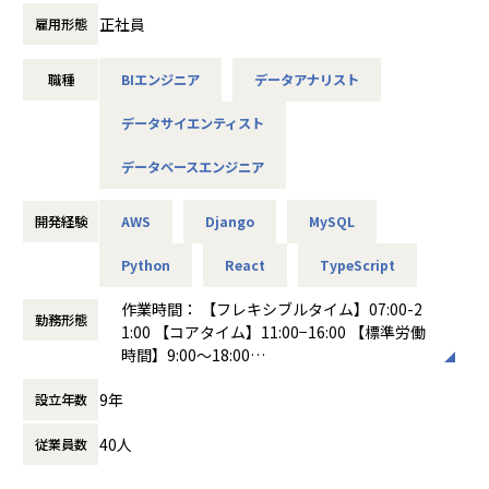
dex • React Native • AWS
・データガバナンス・セキュリティの方針検討と施策設計
正社員
雇用形態
（ご経験に応じて）
■最先端技術を活用した受託開発
・教師あり学習モデルを構築し、各企業情報に適切な特徴、
医薬ベンチャーからのラボ型開発や革新的なプロジェクトに
職種
BIエンジニア
データアナリスト
属性、ラベル等を付与するプロセスの設計と実装（必須）
も携わっていただきます：
- アルゴリズム選定およびモデル設計
データサイエンティスト
- データの収集（スクレイピング等）および前処理（クレ
• 自動運転車の渋滞予測システム開発 • 医療・調剤システム
ンジング、正規化等）
データベースエンジニア
の設計・実装 • エネルギー産業向け業務効率化アプリケーシ
- 教師あり学習モデルの構築とトレーニング
ョン開発
- モデル精度の評価および改善のための反復的なチューニ
＜技術環境＞ 分散処理：Apache Spark、Kafka • クラウド：
ング
開発経験
AWS
Django
MySQL
AWS各種サービス（Lambda、S3、EC2など） • 自動化：CI/
CD、Infrastructure as Code
Python
React
TypeScript
担当領域
データサイエンティストとしてデータ分析・活用と品質保証
【働き方・開発体制】
作業時間： 【フレキシブルタイム】07:00-2
ビジネスデータ基盤を中心に、プロダクト全体の開発・設計
勤務形態
＜働き方＞
1:00 【コアタイム】11:00−16:00 【標準労働
にも連携しながら関与。
90％リモートワーク：自由なライフスタイルを実現
時間】9:00〜18:00
“機能”としてつくるのではなく、“価値”として届けるための
成果重視の文化：「タイパ」を重視し、短時間で高い成果を
働き方：
フレックス制（コアタイムあり）
設計思考を重視しています。
評価
9年
設立年数
時間外労働の有無： 有（月平均5時間）
エンジニア＝アスリート育成：技術・メンタル・フィジカル
休憩時間： 60分
採用背景
40人
を総合的に強化
従業員数
2024年にプレシリーズAで16.5億円の資金調達を完了し、新
規事業戦略とプロダクト構想が固まった現在、infoboxは次