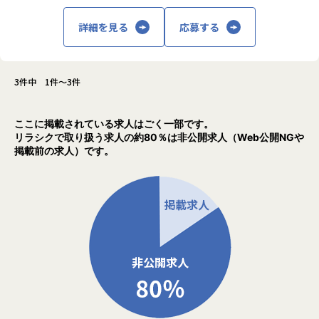
＜開発アプローチ＞
なるグロースフェーズへと移行しています。
アジャイル開発＋継続改善
これまで以上にプロダクトにおけるデータ活用の重要性が高
詳細を見る
応募する
データドリブンな意思決定
まる中、データを事業成長の推進装置にできるデータサイエ
AIツール活用で開発効率化
ンティストの存在が必要不可欠なため、募集いたします。
＜チーム体制＞
お任せしたい役割とミッション
3件中 1件～3件
クロスファンクショナル（エンジニア・教育専門家・デザイ
自社プロダクト「infobox」のデータ基盤は、まさにサービ
ナー・データサイエンティスト）
スの心臓部。
スキルチェックツールで成長を可視化
スケーラブルなデータアーキテクチャを設計・構築し、事業
ここに掲載されている求人はごく一部です。
リラシクで取り扱う求人の約80％は非公開求人（Web公開NGや
や各チームの意思決定を、データと仕組みで“前に進める”存
＜成長支援＞
掲載前の求人）です。
在としてご活躍いただきます。
半年で生成AI活用スキル習得可能
メンタリング・学習会・フィードバック充実
高い実装スキルはもちろん、「この設計や選定が、データの
価値/成長につながるか？」という広い視点から、プロダクト
【あなたのキャリアを加速する環境】
やビジネスの変化に応じた最適な仕組みを構想・実現できる
入社後すぐにスキルチェックで最適な成長プランを策定
力を求めています。
半年で生成AI活用スキルを習得可能
3年後にはテックリードやAI専門家として活躍できるキャリ
特にこのポジションでは、既存の要件や依頼に応えるだけで
アパス
なく、「そもそもこの要件でよいのか？」という問いから始
め、技術・構造・ユーザー価値の観点から再定義する姿勢を
【キャリアパススケジュールイメージ】
重視しています。
入社直後：環境構築・小規模改修