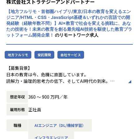
株式会社ストラテジーアンドパートナー
ケールするポテンシャルがまだまだあります。
な人材。
【地方フルリモ・首都圏ハイブリ/東京/日本の教育を変えるエン
ひとつは、買取から販売までを最適につなぐ
弊社はリユース業界のNo1テックカンパニーとして、DX(Dig
ジニア/HTML・CSS・JavaScript基礎＆いずれかの言語での開
テクノロジー。
ital Transformation)に注力しています。
発経験（経験年数不問）】AI×教育で社会を変える挑戦に、あな
社内外のデータを本格的に活用し、データを当たり前のよう
たの技術を！未来の教育を創る最先端AI技術を駆使した教育プラ
2015年のリユース事業開始以後、今では日本
に使いこなせる組織を作り上げることで継続的な競合優位性
ットフォーム開発企業！
のリモートワーク求人
全国に拠点を構え、業界トップクラスの規模
を作り上げるフェーズになっております。
へと成長しました。
しかしながら、これらの大量のデータを活用し、ビジネス課
ここからは循環型社会の実現に向けて、私た
題解決をしていただける人材が不足しております。
地方フルリモ
受託開発
自社サービス
ちの成長に留まらず、
人とテクノロジーの力を駆使してリユース業
成長を続ける会社でデータをご自身の課題解決力を試したい
【募集背景】
界全体を牽引する存在へと、挑戦を続けま
と思う方、アナログが主要な業界でDXが圧倒的に進んだ会社
日本の教育は今、危機に直面しています。
す。
を作り上げてみたいと思う方のご応募をお待ちしておりま
読解力・論理的思考力の低下、そしてAI時代の到来。
す。
私たちはこの課題に立ち向かい、次世代に価値ある「人」と
「事」を残すため、
360 〜 900 万円／年
想定年収
最先端AI技術を駆使した教育プラットフォームを開発してい
■ポジションの魅力
ます。
正社員
雇用形態
・多様なデータ統合や分析基盤のモダナイズを通じて、デー
タドリブン経営の推進を支える実践的な経験を積むことがで
＜社会背景＞
きる
職種
AIエンジニア（DL/機械学習）
日本の教育危機（読解力・論理的思考力の低下）
・現場の業務やデータ生成のプロセスに近い距離で、リアル
AI時代のスキル変革
インフラエンジニア
な事業理解に基づいたデータ整備や可視化を行える環境があ