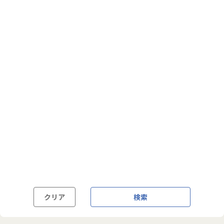
フルフレックス制
裁量労働制
語学・国籍から探す
英語力必須
英語力尚可（英語活用環境あり）
外国籍の方OK
クリア
検索