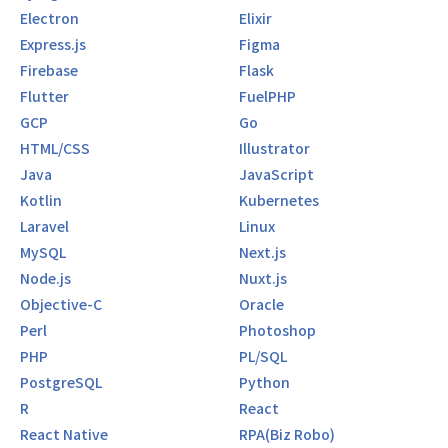
忍耐力、協調性、批判的思考力、創造性といった能力は、ど
Electron
Elixir
んなに技術が進化しても人間にしか培えません。
Express.js
Figma
Firebase
Flask
エンジニアの新たな役割：技術で人を育てる
Flutter
FuelPHP
従来のエンジニアは「システムを作る人」でした。
しかし私たちが目指すのは「人を育てるシステムを作るエン
GCP
Go
ジニア」です。
HTML/CSS
Illustrator
Java
JavaScript
当社で開発するサービスは、単にユーザーの利便性を高める
Kotlin
Kubernetes
だけでなく、ユーザー自身の能力を引き出し、
成長を促進するものです。あなたが書くコード一行一行が、
Laravel
Linux
誰かの人生を変える可能性を秘めています。
MySQL
Next.js
Node.js
Nuxt.js
例えば、マネージャーの負担を軽減しながら、チームメンバ
Objective-C
Oracle
ーの潜在能力を引き出し、組織全体の成長を促す仕組みで
Perl
Photoshop
す。
このようなサービスを開発することで、私たちは間接的に数
PHP
PL/SQL
万人、数十万人の成長に貢献できるのです。
PostgreSQL
Python
R
React
技術的挑戦：AIと教育の融合の最前線
React Native
RPA(Biz Robo)
教育×AIの領域は、技術的にも非常にチャレンジングです。