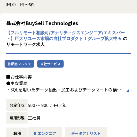
3件中 1件～3件
株式会社BuySell Technologies
【フルリモート相談可/アナリティクスエンジニア/エキスパー
ト】巨大リユース市場の自社プロダクト！グループ拡大中★
の
リモートワーク求人
首都圏フルリモ
自社サービス
■お仕事内容
●主な業務
・SQLを用いたデータ抽出・加工およびデータマートの構築
・分析基盤の運用・改善およびデータ品質の維持
・BIツールを活用したデータの可視化・レポーティング
500 〜 900 万円／年
想定年収
・事業部門からのデータ活用に関する問い合わせ対応やサポ
ートを通じたデータ活用促進（データの民主化推進）
正社員
雇用形態
●将来的にお任せしたい役割
職種
BIエンジニア
データアナリスト
・データ基盤や可視化の知見を活かし、アナリスト・ビジネ