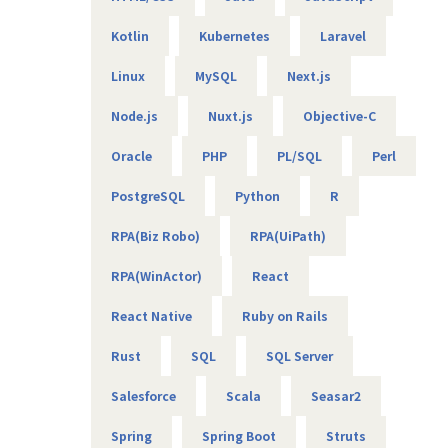
Kotlin
Kubernetes
Laravel
【エンジニアのための働き方】
当社は社長を含め、社員構成の9割以上がエンジニアです。
Linux
MySQL
Next.js
創業者の前社長が「エンジニアがもっと働きやすい会社を作
りたい」という想いを込めて創業したため、
Node.js
Nuxt.js
Objective-C
今でのその風土が根づいています。そのため、エンジニアの
Oracle
PHP
PL/SQL
Perl
働き方を考慮して下記環境を用意しています。
・フレックスタイム制
PostgreSQL
Python
R
・9割以上がリモート（年に数回程度の出社メンバーも）
・平均残業時間は10時間程度
RPA(Biz Robo)
RPA(UiPath)
・有給消化日数は18.5日（夏季休暇含む）
RPA(WinActor)
React
【業務の変更の範囲】
無
React Native
Ruby on Rails
Rust
SQL
SQL Server
Salesforce
Scala
Seasar2
Spring
Spring Boot
Struts