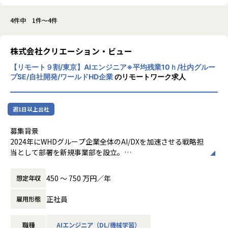
4件中 1件～4件
株式会社クリエーション・ビュー
【リモート９割/東京】AIエンジニア※平均残業10ｈ/社内グルー
プSE/自社開発/ワールドHD企業
のリモートワーク求人
週1日以上出社
募集背景
2024年にWHDグループ企業全体のAI/DXを加速させる戦略担
当として部署を新規事業部を設立。
グループ横断でAI技術の活用を推進し、各グループ企業が抱
える多様なビジネス課題に対し、AIを活用したシステム開発
450 〜 750 万円／年
想定年収
を通じて事業価値の最大化に貢献しています。また外部クラ
イアントの案件も拡大中です。
正社員
雇用形態
現在、当部署は10名超の精鋭でAI/DX事業のシステム開発を
推進していますが、グループ内をはじめAI/DX分野の開発ニ
職種
AIエンジニア（DL/機械学習）
ーズは急速に拡大しており、さらなる事業拡大に向けて増員