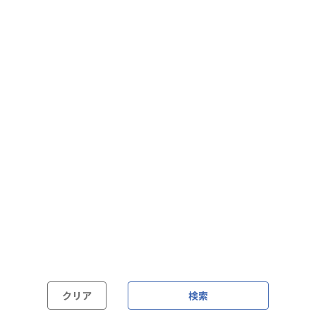
フレックス制（コアタイムあり）
フルフレックス制
裁量労働制
語学・国籍から探す
英語力必須
英語力尚可（英語活用環境あり）
外国籍の方OK
クリア
検索