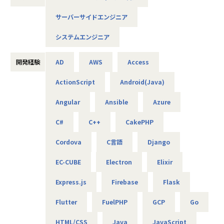
の募集を行います。
サーバーサイドエンジニア
AIやDXの知見は問わず、ご興味と意欲のある方にぜひ参画い
ただきたいと考えています！
システムエンジニア
＜概要＞
・大手企業、グループ会社に向けたAIソリューションの開発
開発経験
AD
AWS
Access
やDX推進
ActionScript
Android(Java)
＜具体的な仕事内容＞
Angular
Ansible
Azure
・AWSやPythonを用いたAIアプリケーションの作成
・グループ会社のAI／DX推進を実現するためのPoC開発
C#
C++
CakePHP
・データ基盤の構築並びにデータ活用によるDX化の提案
⇒将来的には、要件定義や顧客への提案などもおまかせし
Cordova
C言語
Django
ます
EC-CUBE
Electron
Elixir
＜案件について＞
Express.js
Firebase
Flask
・RAG機能を搭載した、(閉域接続可能な)生成AIの開発
・鉄道会社向け、AIを活用した需要予測とシステム開発
Flutter
FuelPHP
GCP
Go
・大手メーカ向け、SQLを用いたデータ基盤構築
・WEB広告最適化に向けたデータ分析、PoC開発 など
HTML/CSS
Java
JavaScript