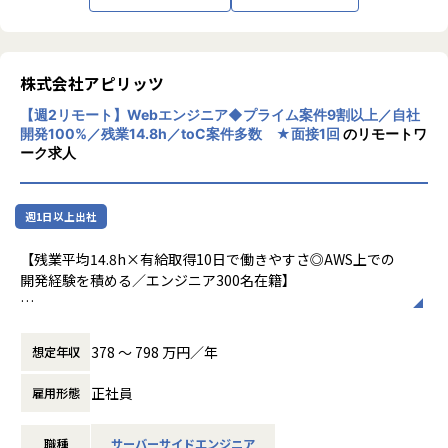
株式会社アピリッツ
【週2リモート】Webエンジニア◆プライム案件9割以上／自社
開発100%／残業14.8h／toC案件多数 ★面接1回
のリモートワ
ーク求人
週1日以上出社
【残業平均14.8h×有給取得10日で働きやすさ◎AWS上での
開発経験を積める／エンジニア300名在籍】
■業務内容：
メディアサイト／ECサイト等、顧客のWebシステム開発にお
378 〜 798 万円／年
想定年収
ける課題抽出・企画立案から開発・運用までの一連の業務を
ご経験、スキルに応じてご担当いただきます。（Ruby on Ra
正社員
雇用形態
ilsでの開発が中心）
最新の技術動向にアンテナが高く、積極的、能動的に業務を
職種
サーバーサイドエンジニア
推進していく社員が多く在籍しています。