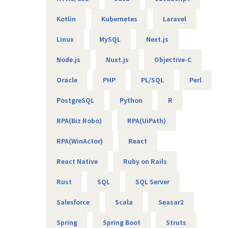
Kotlin
Kubernetes
Laravel
【エンジニアのための働き方】
当社は社長を含め、社員構成の9割以上がエンジニアです。
Linux
MySQL
Next.js
創業者の前社長が「エンジニアがもっと働きやすい会社を作
りたい」という想いを込めて創業したため、
Node.js
Nuxt.js
Objective-C
今でのその風土が根づいています。そのため、エンジニアの
Oracle
PHP
PL/SQL
Perl
働き方を考慮して下記環境を用意しています。
・フレックスタイム制
PostgreSQL
Python
R
・9割以上がリモート（年に数回程度の出社メンバーも）
・平均残業時間は10時間程度
RPA(Biz Robo)
RPA(UiPath)
・有給消化日数は18.5日（夏季休暇含む）
RPA(WinActor)
React
【業務の変更の範囲】
無
React Native
Ruby on Rails
Rust
SQL
SQL Server
Salesforce
Scala
Seasar2
Spring
Spring Boot
Struts