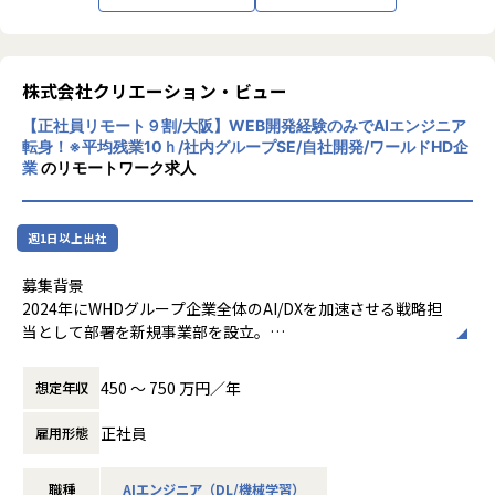
株式会社クリエーション・ビュー
【正社員リモート９割/大阪】WEB開発経験のみでAIエンジニア
転身！※平均残業10ｈ/社内グループSE/自社開発/ワールドHD企
業
のリモートワーク求人
週1日以上出社
募集背景
2024年にWHDグループ企業全体のAI/DXを加速させる戦略担
当として部署を新規事業部を設立。
グループ横断でAI技術の活用を推進し、各グループ企業が抱
える多様なビジネス課題に対し、AIを活用したシステム開発
450 〜 750 万円／年
想定年収
を通じて事業価値の最大化に貢献しています。また外部クラ
イアントの案件も拡大中です。
正社員
雇用形態
現在、当部署は10名超の精鋭でAI/DX事業のシステム開発を
推進していますが、グループ内をはじめAI/DX分野の開発ニ
職種
AIエンジニア（DL/機械学習）
ーズは急速に拡大しており、さらなる事業拡大に向けて増員