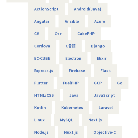
■チーム構成
ActionScript
Android(Java)
現在、PMが請け負っている案件を一緒に開発していただき
ます。
Angular
Ansible
Azure
※今後は複数人のチームとなる予定です
PMは入社20年程度のベテラン社員のため安心して相談でき
C#
C++
CakePHP
る環境です。
PM：1名40代男性
Cordova
C言語
Django
■キャリアパス
EC-CUBE
Electron
Elixir
希望次第でさまざまなキャリアを描けることも当社の強みで
す。
Express.js
Firebase
Flask
まずは開発ポジションからご活躍いただくつもりですが、エ
ンジニアとして技術を追求してスペシャリストやリーダー、
Flutter
FuelPHP
GCP
Go
マネジメントを目指すことも可能です。スキル、キャリアと
もにワンランク上を目指せる、やりがいのある環境がそろっ
HTML/CSS
Java
JavaScript
ております。
Kotlin
Kubernetes
Laravel
キャリアパスは7段階と細かく設定
全員に指標は開示しているため、いつもで確認できる環境で
Linux
MySQL
Next.js
す。
メンバー、サブリーダー、リーダー、シニアリーダー
Node.js
Nuxt.js
Objective-C