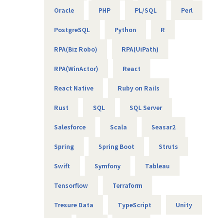
サブマネージャー、マネージャー、シニアマネージャー
Oracle
PHP
PL/SQL
Perl
■募集背景：
PostgreSQL
Python
R
グループ企業からWEBシステム案件の依頼が多くなりつつあ
るため、
RPA(Biz Robo)
RPA(UiPath)
弊社としても本格的な案件化をするための増員での募集とな
ります。
RPA(WinActor)
React
グループ企業がクライアントのためコミュニケーションがと
りやすい点も
React Native
Ruby on Rails
魅力点となります。
Rust
SQL
SQL Server
■グループ企業
弊社はワールドHDの1社になりクライアントはワールドHD
Salesforce
Scala
Seasar2
の各社となります。
https://world-hd.co.jp/corporate/group/
Spring
Spring Boot
Struts
★社員の働きやすさをとことん追求！★
Swift
Symfony
Tableau
◎本プロジェクトはフルリモート可
◎フレックス制あり
Tensorflow
Terraform
◎残業月平均10時間と少なめ
Tresure Data
TypeScript
Unity
◎年間休日125日＋平均有給取得日数18.5日