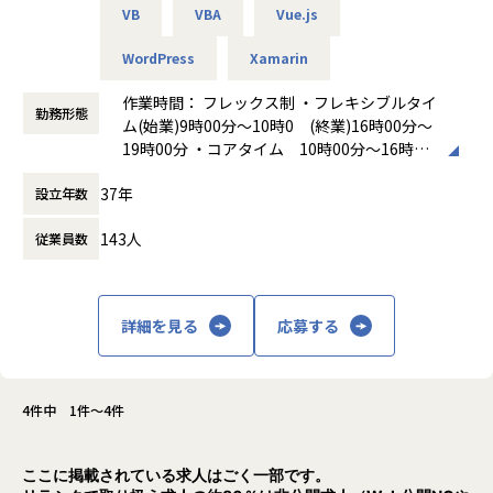
VB
VBA
Vue.js
【業務の変更の範囲】
無
WordPress
Xamarin
作業時間： フレックス制 ・フレキシブルタイ
勤務形態
ム(始業)9時00分～10時0 (終業)16時00分～
19時00分 ・コアタイム 10時00分～16時00
分 ・標準労働時間 8時00分 休憩時間 60
37年
設立年数
分
働き方：
フレックス制（コアタイムあり）
143人
従業員数
時間外労働の有無： 有（月平均20時間）
休憩時間： 60分
詳細を見る
応募する
4件中 1件～4件
ここに掲載されている求人はごく一部です。