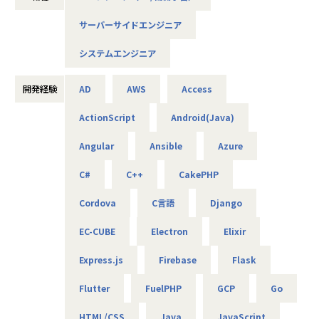
の募集を行います。
サーバーサイドエンジニア
AIやDXの知見は問わず、ご興味と意欲のある方にぜひ参画い
ただきたいと考えています！
システムエンジニア
＜概要＞
・大手企業、グループ会社に向けたAIソリューションの開発
開発経験
AD
AWS
Access
やDX推進
ActionScript
Android(Java)
＜具体的な仕事内容＞
Angular
Ansible
Azure
・AWSやPythonを用いたAIアプリケーションの作成
・グループ会社のAI／DX推進を実現するためのPoC開発
C#
C++
CakePHP
・データ基盤の構築並びにデータ活用によるDX化の提案
⇒将来的には、要件定義や顧客への提案などもおまかせし
Cordova
C言語
Django
ます
EC-CUBE
Electron
Elixir
＜案件について＞
Express.js
Firebase
Flask
・RAG機能を搭載した、(閉域接続可能な)生成AIの開発
・鉄道会社向け、AIを活用した需要予測とシステム開発
Flutter
FuelPHP
GCP
Go
・大手メーカ向け、SQLを用いたデータ基盤構築
・WEB広告最適化に向けたデータ分析、PoC開発 など
HTML/CSS
Java
JavaScript