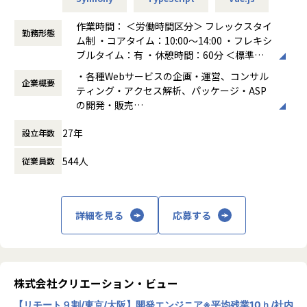
・平均残業は月14.8時間、技術書籍購入制度等、福利厚生も
非常に充実している環境です。
作業時間： ＜労働時間区分＞ フレックスタイ
勤務形態
・140cm幅のデスクに生体工学に基づいて設計された腰を痛
ム制 ・コアタイム：10:00～14:00 ・フレキシ
めにくいチェア、デュアルディスプレイ（大型）支給など、
ブルタイム：有 ・休憩時間：60分 ＜標準労
デスク作業の多い社員の働きやすさを一番に考えた設備を提
働時間帯＞ ・10:00～19:00
・各種Webサービスの企画・運営、コンサル
供しています。
企業概要
働き方：
フレックス制（コアタイムあり）
ティング・アクセス解析、パッケージ・ASP
時間外労働の有無： 有（月平均14.8時間）
の開発・販売
■教育体制：
休憩時間： 60分
・各種Webサービスシステムの受託開発、イ
ご入社後、RubyやRailsのトレーニングメニューにトライし
27年
設立年数
ンフラ構築・保守・監視
ていただきます。教育体制としては基本OJTとなります。
・オンラインゲームの企画、開発、運営
エンジニア同士のコミュニケーションを大事にしており、中
544人
従業員数
途入社の方へのフォローは手厚くご用意しております。
変更の範囲：会社の定める業務
詳細を見る
応募する
【業務の変更の範囲】
当社が定める業務の範囲
株式会社クリエーション・ビュー
【リモート９割/東京/大阪】開発エンジニア※平均残業10ｈ/社内