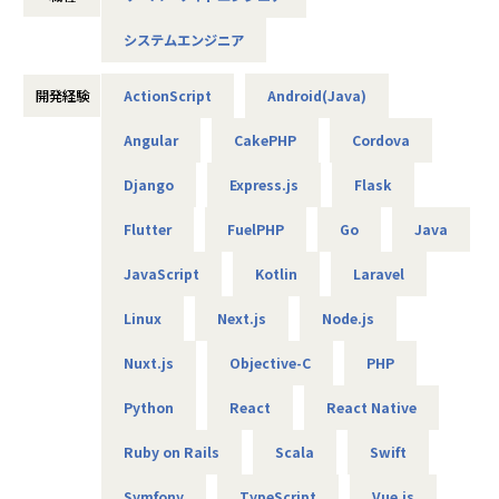
スペシャリスト志向、マネジメント志向いずれの方も歓迎で
システムエンジニア
す。
■開発環境：
開発経験
ActionScript
Android(Java)
・開発言語：Ruby, TypeScript, Python, PHP, Java, Kotlin,
Swift, Dart等
Angular
CakePHP
Cordova
・フレームワーク：Ruby on Rails, React, VueJS, NextJS, Fa
Django
Express.js
Flask
stAPI, Laravel, CakePHP, Spring, Tomcat, Flutter等
・サーバ環境：AWS, GCP, Firebase, Netlify
Flutter
FuelPHP
Go
Java
・その他ツール：GitHub Copilot, OpenAI GPT4-o, Anthro
pic Claude 3.5 Sonnet, GitHub, GitLab, Visual Studio Code,
JavaScript
Kotlin
Laravel
Docker, Notion, Slack等
Linux
Next.js
Node.js
■案件事例
・株式会社カプコン／カプコン40周年記念サイト「カプコン
Nuxt.js
Objective-C
PHP
タウン」
・株式会社KADOKAWA／KADOKAWAアプリ
Python
React
React Native
※アサイン：3か月に1回、1on1査定があり、ご希望やキャ
リアプランを考慮しアサインします。
Ruby on Rails
Scala
Swift
■就業環境：
Symfony
TypeScript
Vue.js