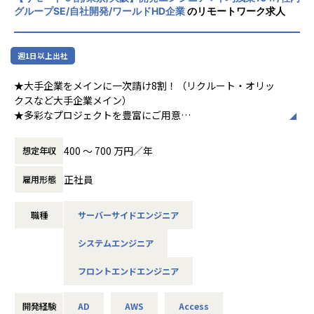
グループSE/自社開発/ワールドHD企業
のリモートワーク求人
週1日以上出社
★大手企業をメインに一次請け8割！（リクルート・オリッ
クスなど大手企業メイン）
★多彩なプロジェクトを豊富にご用意
★平均残業10h！連休取得OK！完全週休2日制（土日祝）フ
レックス制！リモート約９割など働きやすさ抜群
400 〜 700 万円／年
想定年収
★賞与年2回支給！（昨年度支給実績4.3ヵ月）＋住宅手当＋
資格手当など福利厚生も充実
正社員
雇用形態
■業務内容
職種
サーバーサイドエンジニア
自社グループ企業向けのWeb・オープン系をメインとした各
種システム・ソフトウェア・アプリケーション案件におい
システムエンジニア
て、要件定義、設計、見積もりなどの上流工程から、開発業
務まで一貫してお任せいたします。
フロントエンドエンジニア
場合によってはインフラの構築や言語の選定までお任せでき
るプロジェクトもございます。
開発経験
AD
AWS
Access