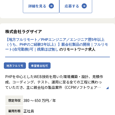
き方を重視し、リモートワークやフレックス
【案件事例】
詳細を見る
応募する
制度など健康経営への積極的な取り組みも特
・弊社のエンジニアが、エンド企業の5名のエンジニアをま
徴です。
とめるテックリードを参画
※「健康経営優良法人」に、2019年より連続
・ユーザー数100万人以上のEコマース開発にて、DevOpsの
して認定。
導入支援や本番環境への移行を担当
・プロダクトの立ち上げフェーズ（0→1）にて技術選定より
株式会社ラグザイア
担当
【地方フルリモート／PHPエンジニア／エンジニア歴5年以上
※これらの経験が積めるため、アスペアからの転職者は事業
（うち、PHPのご経験2年以上）】親会社製品の開発｜フルリモ
会社への転職がほとんどです。
ート(在宅勤務)可｜残業ほぼ無し
のリモートワーク求人
■その他 開発実績
地方フルリモ
希望者出社可
01
こどもを見守るためのbotの開発
PHPを中心としたWEB技術を用いた環境構築・設計、見積作
PHP（Laravel）から
成、コーディング、テスト、運用に至る全ての工程に携わっ
Go・Pythonへのリプレイス
ていただき、主に親会社の製品案件（CCPMソフトウェアな
ど）の開発を一貫して担当いただきます。
02
高級リゾートの宿泊予約を行う
380 〜 650 万円／年
想定年収
ための予約システムの開発
【事業内容】
Java（SpringBoot、Java17）、Vue.js、
正社員
雇用形態
システムインテグレーション事業、ソフトウェア開発事業の