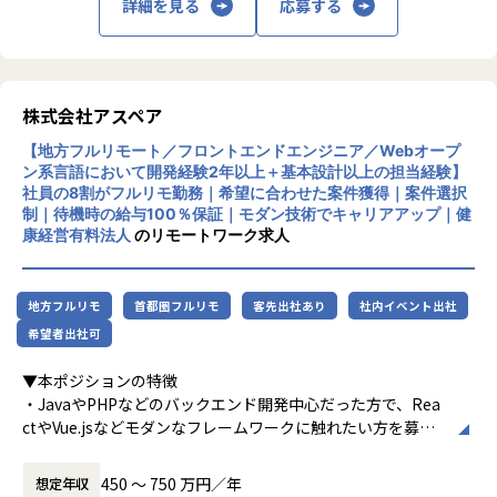
企業活動を支える社会インフラ領域のシステム開発に関わる
詳細を見る
応募する
を構え、国内外のプロジェクトに対応可能な
ことができます。
体制を整えている。少数精鋭ながら急成長を
自分が開発したシステムが、多くの人や企業の業務を支える
遂げており、「自分で考えて行動する」とい
実感を持てるポジションです。
う理念のもと、実行力と専門性を備えたDXパ
ートナーとして企業の変革を支援している。
株式会社アスペア
②運用保守ではなく、開発業務がメイン
今回お任せしたいのは、PHPを用いたWebシステム開発で
【地方フルリモート／フロントエンドエンジニア／Webオープ
す。
ン系言語において開発経験2年以上＋基本設計以上の担当経験】
運用保守は別部隊が担当しているため、開発・改修・機能追
社員の8割がフルリモ勤務｜希望に合わせた案件獲得｜案件選択
加・新規機能開発を中心に経験を積むことができます。
制｜待機時の給与100％保証｜モダン技術でキャリアアップ｜健
康経営有料法人
のリモートワーク求人
④リモート環境で開発に取り組める
リモート勤務が可能なため、場所に縛られず、チームと連携
しながら開発業務に取り組めます。
地方フルリモ
首都圏フルリモ
客先出社あり
社内イベント出社
オンラインでのコミュニケーションやタスク管理を大切にし
希望者出社可
ながら主体的に業務を進めていただきます。
▼本ポジションの特徴
⑤複数の開発プロジェクトに携われる
・JavaやPHPなどのバックエンド開発中心だった方で、Rea
今後は、大手電力会社向けのWebシステムだけでなく、複数
ctやVue.jsなどモダンなフレームワークに触れたい方を募集
の開発系プロジェクトにも関わっていただく予定です。
しています。
一つの案件だけでなく、PHP開発を軸にしながら幅広いWeb
・クライアントと直接契約している案件（間に他の会社を挟
450 〜 750 万円／年
想定年収
システム開発の経験を積むことができます。
まない）も多く、上流工程から携わることが可能です。