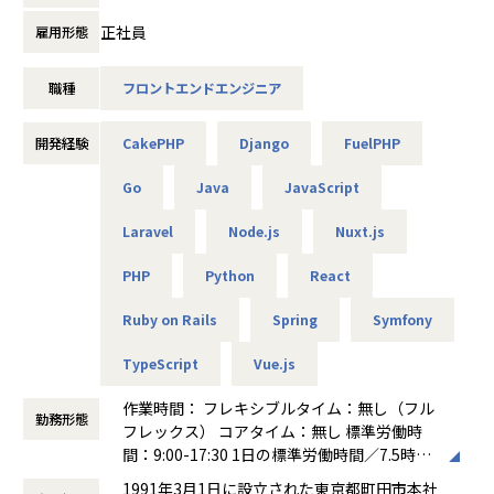
・toBなど業務系のシステム開発が多かったエンジニアが、t
正社員
雇用形態
【キャリアアップ】
oC向けのWebサービス開発にキャリアチェンジした実績があ
今後AI活用が進む中で、コードを書く力だけでなく顧客の課
ります。
題を理解し技術で新たな価値を生み出す力がエンジニアによ
職種
フロントエンドエンジニア
り重要になると考えています。
■特に下記の①～③に該当する方とはマッチしやすい会社で
将来的にはクライアントの業務課題や現場ニーズを捉え、
す！
開発経験
CakePHP
Django
FuelPHP
・この仕組みで業務を効率化できる
①上流工程から一貫して開発に携わりたい方
・この機能で利用者の利便性を高められる
②SIer出身者や業務システムの開発経験が中心で、Webサ
Go
Java
JavaScript
・このシステムで新たな業務改善につなげられる
ービスの開発へシフトしたい方
といった提案ができるSEへ成長していただきたいと考えてい
③会社の方針で希望するキャリアを積めていないとお悩み
Laravel
Node.js
Nuxt.js
ます。
の方
既存システムの改善提案はもちろん、まだ顕在化していない
PHP
Python
React
課題を発見し、新たなプロジェクトとして形にしていく。
▼案件例
いわば「技術提案型SE」「ITコンサルタント」のようなキャ
Ruby on Rails
Spring
Symfony
1.BtoBの人事労務の効率化を目指すHRテックのSaaSプロ
リアを目指せるポジションです。
ダクト開発
TypeScript
Vue.js
開発だけでなく、顧客と向き合い、課題発見から提案、プロ
▪言語/FW：Ruby、Ruby on Rails、Vue.js
ジェクト創出まで担う、市場価値の高いエンジニアへ成長し
▪チーム体制：全体10名 フロントエンド/バックエン
作業時間： フレキシブルタイム：無し（フル
たい方にぜひ挑戦していただきたいと考えています
ド/QA/デザイナーと4チーム
勤務形態
フレックス） コアタイム：無し 標準労働時
（バックエンドチーム5名に所属）
間：9:00-17:30 1日の標準労働時間／7.5時間
【必須（MUST）スキル】
▪タスク管理：Jira
働き方：
フルフレックス制
・システム開発経験1年以上
▪コミュニケーションツール：slack
1991年3月1日に設立された東京都町田市本社