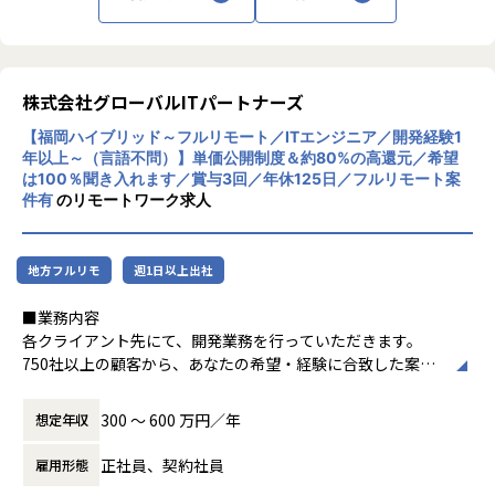
も数えるほどしかなく、安定して開発案件を
Being案件詳細URL：https://www.beingcorp.co.jp/produc
受注することが出来ております。
t/
今後は、Rails特化の受託開発事業/親会社製
品の開発の2つの事業基盤を強化しながら、
株式会社グローバルITパートナーズ
【業務の変更の範囲】
新規事業も複数計画しており、「様々な技術
無
【福岡ハイブリッド～フルリモート／ITエンジニア／開発経験1
に携わりたい」という方には非常に面白味を
年以上～（言語不問）】単価公開制度＆約80%の高還元／希望
感じられる環境です。
は100％聞き入れます／賞与3回／年休125日／フルリモート案
件有
のリモートワーク求人
同じ時間を使うなら、ただやる仕事よりも少
しでも
地方フルリモ
週1日以上出社
自分から世の中を変えていけるような志事を
しませんか？
■業務内容
今後の人生をもっと豊かにするために、一緒
各クライアント先にて、開発業務を行っていただきます。
に学びながら楽しく成長していける仲間を募
750社以上の顧客から、あなたの希望・経験に合致した案件
集しています！
にアサインします。
＜案件例＞
300 〜 600 万円／年
想定年収
・基幹系システムの開発支援（Java、TypeScript、Sprin
g、Vue.js）
正社員、契約社員
雇用形態
・電力系営業システムの開発（Java、VB.net、VBA）