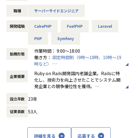
TypeScript（＋AWSでの設計・構築も担当）
2本柱で、顧客企業の経営の効率化や、サービスの高品質化
職種
サーバーサイドエンジニア
に向けた開発・運用実績多数あり。Rails開発に特化している
03
企業は日本国内でも数えるほどしかなく、安定して開発案件
アクティブユーザーの人数が100万人以上の
を受注することが出来ています。
開発経験
CakePHP
FuelPHP
Laravel
Eコマースの開発
Java8系、Vue.js
【開発事例】
PHP
Symfony
駐車場管理システム
04
建築業向けシステム
作業時間： 9:00〜18:00
不動産テックの自社開発企業にて
勤務形態
営業支援システム
働き方：
固定時間制（9時～18時、10時～19
物件管理をITで効率化する
携帯動画配信・共有サイトなど
時など）
アプリの開発
他業界にまたがる開発実績あり！
時間外労働の有無： 有（月平均0時間～15時
TypeScript、Vue.js、PHP（Laravel）
Ruby on Rails開発国内老舗企業。Railsに特
企業概要
間）
化し、技術力を向上させたことでシステム開
【ラグザイアとは…】
休憩時間： 60分
05
発企業との競争優位性を獲得。
当社はRails開発に特化しており、日本国内でも数えるほどし
介護施設を探すシニアの方向けの
かなく、安定して開発案件を受注することができます。ま
マッチングプラットフォームの
23年
設立年数
まずは町田・相模原地域でのRails開発会社N
た、高い技術スキルを買われ、2019年にビーインググループ
開発
o1を目指して、2007年からRuby on Railsに
に仲間入りを果たしました。
Ruby on Rails・Vue.js・TypeScript
53人
従業員数
着手、
今後は、Rails特化の受託開発事業/親会社製品の開発の2つの
（＋AWSを利用した設計・構築も担当）
また、高い技術スキルを買われ2019年にビー
事業基盤を強化しながら、新規事業も複数計画しており、
インググループに仲間入りを果たしました。
「様々な技術に携わりたい」という方には非常に面白味を感
【業務の変更の範囲】
じられる環境です。
詳細を見る
応募する
当社の指定する業務
当社はRails開発に特化しており、日本国内で