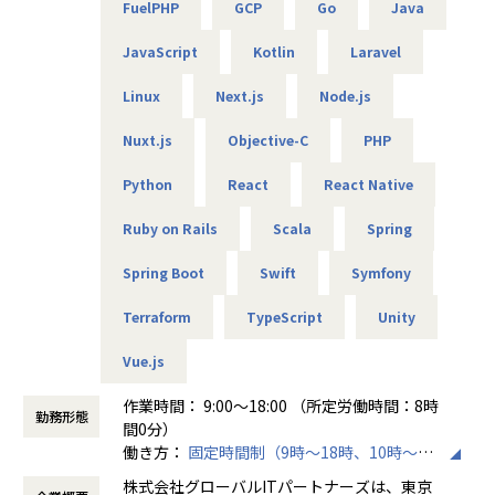
FuelPHP
GCP
Go
Java
・各種NW／DB／サーバ／設計・構築・運用・保守（cisco
／FortiGate）
JavaScript
Kotlin
Laravel
・商船某大手会社向けのクラウドのセキュリティ強化活動
（Azure／AWS）
Linux
Next.js
Node.js
・クラウド環境構築（AWS／Terraform）
・メーカー向け仮想環境移行（VMware／Windows／Active
Nuxt.js
Objective-C
PHP
Directory）等
Python
React
React Native
■エンジニアファーストの制度
【案件選択制度】
Ruby on Rails
Scala
Spring
現在は750社以上とお取引を行っています。偏ることなく幅
広い分野を取り扱っているので、ご自身が本当にやりたい案
Spring Boot
Swift
Symfony
件に取り組むことが可能です。希望は100％聞き入れていま
Terraform
TypeScript
Unity
すので、ぜひ理想の案件にチャレンジしてください。
Vue.js
【単価公開／単価連動制度】
当社ではご紹介する案件はすべて単価を公開しています。加
作業時間： 9:00～18:00 （所定労働時間：8時
えて単価のおよそ80％をエンジニアへ還元する仕組みを導入
勤務形態
間0分）
しています。
働き方：
固定時間制（9時～18時、10時～19
そうすることによって、
時など）
・案件の透明性の確保
株式会社グローバルITパートナーズは、東京