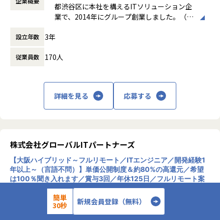
企業概要
時間外労働の有無： 有（月平均3時間～15時
・自身の市場価値の把握
都渋谷区に本社を構えるITソリューション企
間）
・給与などの待遇面の向上
業で、2014年にグループ創業しました。（連
休憩時間： 60分
これらがしやすくなるため、より理想的な働き方を叶えるこ
結社員数：150名程度）主な事業は、システ
とができます。
3年
設立年数
ムエンジニアリングサービス（SES）、ソフ
トウェア開発、クラウドサービスの3本柱
■チーム組織構成
170人
従業員数
で、AWSやAzureなどのクラウド構築から業
風通しのいい雰囲気がなによりの特長です。仕事のことはも
務システム開発まで幅広く対応しています。
ちろん、会社の制度についても意見しやすい環境になってい
特徴として、エンジニアが希望する案件を選
ます。
べる「案件選択制度」や報酬を透明化する
詳細を見る
応募する
当社はこれからも「エンジニアファースト」な会社を目指
「単価公開制度」を導入し、キャリア形成を
し、さまざまな改革を続けていきます。
重視。Udemy教材や資格取得支援などスキル
アップ支援も充実しており、IT人材の挑戦を
サポートする企業理念「Linking Success To
＼ 先輩たちの入社理由 ／
gether」を掲げています。
株式会社グローバルITパートナーズ
□案件を自分で選びたい
□リモートワークに比重を置きたい
【大阪ハイブリッド～フルリモート／ITエンジニア／開発経験1
□自分のプライベートはしっかり確保したい
年以上～（言語不問）】単価公開制度＆約80%の高還元／希望
は100％聞き入れます／賞与3回／年休125日／フルリモート案
□もっと違う業界・分野のプロジェクトに挑戦したい
件有
のリモートワーク求人
□今の収入に不満がある
簡単
新規会員登録（無料）
30秒
そんな想いをもった先輩たちが
地方フルリモ
週1日以上出社