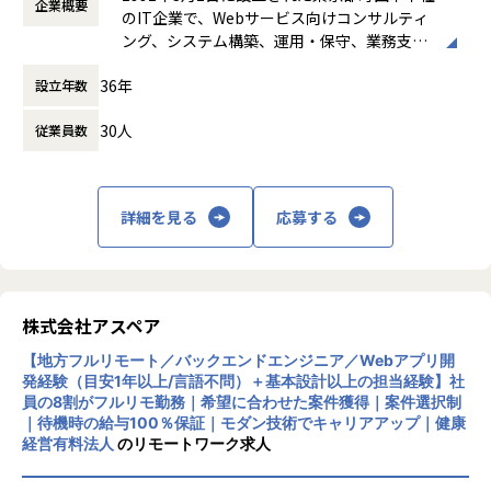
企業概要
時間外労働の有無： 有（月平均0時間～20時
・PHPを用いた開発経験
のIT企業で、Webサービス向けコンサルティ
間）
・チームで円滑にコミュニケーションを取りながら業務を進
2.シニアの人が介護施設を見つけるためのマッチングプラ
ング、システム構築、運用・保守、業務支援
休憩時間： 60分
められる方
ットフォームのリプレイス
などを主事業としています。要件定義から開
▪PHP（Zend Framework）からのリプレイス
36年
設立年数
発、試験、システム移行、AWS を中心とした
【求める人物像】
▪言語/FW：Ruby on Rails、React、TypeScript
クラウドサーバーの設定・運用代行まで幅広
・PHPの開発経験を活かしてWebシステム開発に携わりたい
▪チーム体制：3名 うち1名がチームリーダー
30人
従業員数
く対応し、auコマース＆ライフ、KDDI、楽
方
▪コミュニケーションツール：slack
天、NHKエンタープライズなど多様な企業と
・将来的に、新規プロジェクトの提案や案件化にも関わって
取引実績があります。また、社員の健康と働
いきたい方
3.SNSコミュニケーションプラットフォーム開発
き方を重視し、リモートワークやフレックス
詳細を見る
応募する
・チームで協力しながらリモート環境でも主体的に業務を進
▪主にLINEで企業と顧客のコミュニケーションを促進す
制度など健康経営への積極的な取り組みも特
められる方
るプラットフォーム開発
徴です。
・開発者から提案できるオープン系SEへ成長したい方
▪バックエンドを主に担当
※「健康経営優良法人」に、2019年より連続
・AI時代にも市場価値を高められるエンジニアを目指したい
▪言語/FW：TypeScript、React、Next.js
して認定。
方
▪チーム体制：5名（全体で5つの開発チーム）
株式会社アスペア
▪ドキュメント管理：Notion
【メッセージ】
▪コミュニケーションツール：slack
【地方フルリモート／バックエンドエンジニア／Webアプリ開
AIの活用が進むこれからの時代、エンジニアには「依頼され
発経験（目安1年以上/言語不問）＋基本設計以上の担当経験】社
たものを正確に作る力」だけでなく
員の8割がフルリモ勤務｜希望に合わせた案件獲得｜案件選択制
｜待機時の給与100％保証｜モダン技術でキャリアアップ｜健康
「何を作れば顧客にとって価値があるのか」を考える力がよ
■アスペアの開発について
経営有料法人
のリモートワーク求人
り求められていきます。
自社開発企業のプロパーのエンジニアと同じ役割を任せて頂
当社では、PHP開発を入口に、社会インフラを支えるWebシ
ける案件が多いです。