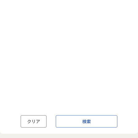
フルフレックス制
裁量労働制
語学・国籍から探す
英語力必須
英語力尚可（英語活用環境あり）
外国籍の方OK
クリア
検索