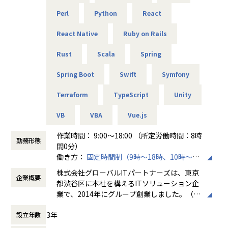
当社ではご紹介する案件はすべて単価を公開しています。加
Perl
Python
React
えて単価のおよそ80％をエンジニアへ還元する仕組みを導入
しています。
React Native
Ruby on Rails
そうすることによって、
・案件の透明性の確保
Rust
Scala
Spring
・自身の市場価値の把握
・給与などの待遇面の向上
Spring Boot
Swift
Symfony
これらがしやすくなるため、より理想的な働き方を叶えるこ
Terraform
TypeScript
Unity
とができます。
VB
VBA
Vue.js
■チーム組織構成
風通しのいい雰囲気がなによりの特長です。仕事のことはも
作業時間： 9:00～18:00 （所定労働時間：8時
ちろん、会社の制度についても意見しやすい環境になってい
勤務形態
間0分）
ます。
働き方：
固定時間制（9時～18時、10時～19
当社はこれからも「エンジニアファースト」な会社を目指
時など）
し、さまざまな改革を続けていきます。
株式会社グローバルITパートナーズは、東京
企業概要
時間外労働の有無： 有（月平均3時間～15時
都渋谷区に本社を構えるITソリューション企
間）
業で、2014年にグループ創業しました。（連
休憩時間： 60分
＼ 先輩たちの入社理由 ／
結社員数：150名程度）主な事業は、システ
□案件を自分で選びたい
3年
設立年数
ムエンジニアリングサービス（SES）、ソフ
□リモートワークに比重を置きたい
トウェア開発、クラウドサービスの3本柱