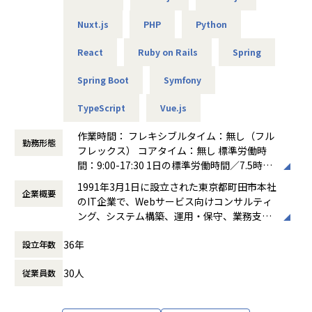
・toBなど業務系のシステム開発が多かったエンジニアが、t
Nuxt.js
PHP
Python
oC向けのWebサービス開発にキャリアチェンジ
・PHP経験が長かったエンジニアが未経験のGoの現場に挑戦
React
Ruby on Rails
Spring
・フロントエンド経験がメインのエンジニアがバックエンド
領域のPjに参画
Spring Boot
Symfony
※キャリアチェンジを積極的に支援！
TypeScript
Vue.js
JavaからGo、PHPからフロントへの挑戦など、未経験の言
語や領域への転向を歓迎。希望の案件を自身で選べるため、
作業時間： フレキシブルタイム：無し（フル
勤務形態
理想の将来像に合わせたスキル獲得が可能です。また、標準
フレックス） コアタイム：無し 標準労働時
労働時間7.5時間でみなし残業もありません。全額支給される
間：9:00-17:30 1日の標準労働時間／7.5時間
残業代など、透明性の高い環境にてスキルアップと私生活の
働き方：
フルフレックス制
1991年3月1日に設立された東京都町田市本社
両立を高いレベルで叶えることができます。技術を磨き続け
企業概要
時間外労働の有無： 有（月平均0時間～20時
のIT企業で、Webサービス向けコンサルティ
たい方に最適です。
間）
ング、システム構築、運用・保守、業務支援
休憩時間： 60分
などを主事業としています。要件定義から開
36年
設立年数
発、試験、システム移行、AWS を中心とした
クラウドサーバーの設定・運用代行まで幅広
■アスペアの開発について
30人
従業員数
く対応し、auコマース＆ライフ、KDDI、楽
自社開発企業のプロパーのエンジニアと同じ役割を任せて頂
天、NHKエンタープライズなど多様な企業と
ける案件が多いです。
取引実績があります。また、社員の健康と働