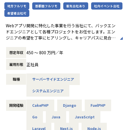
ステム開発に携わりながら
地方フルリモ
首都圏フルリモ
客先出社あり
社内イベント出社
将来的には既存改善や新規プロジェクトの提案にも関われる
【案件事例】
SEへ成長していただきたいと考えています。
希望者出社可
・弊社のエンジニアが、エンド企業の5名のエンジニアをま
開発者として手を動かすだけでなく顧客の課題を理解し技術
とめるテックリードを参画
で解決策を形にする。
Webアプリ開発に特化した事業を行う当社にて、バックエン
・ユーザー数100万人以上のEコマース開発にて、DevOpsの
そんな“価値を生み出すエンジニア”を目指したい方からのご
ドエンジニアとして各種プロジェクトをお任せします。エン
導入支援や本番環境への移行を担当
応募をお待ちしています！
ジニアの希望を丁寧にヒアリングし、キャリアパスに見合っ
・プロダクトの立ち上げフェーズ（0→1）にて技術選定より
た案件のみを提案・アサインします。
担当
【業務の変更の範囲】
※これらの経験が積めるため、アスペアからの転職者は事業
450 〜 800 万円／年
想定年収
会社の規定に準ずる
会社への転職がほとんどです。
▼本ポジションの特徴
正社員
雇用形態
■Webアプリ開発（Ruby, Go, PHP, Java等）
【業務の変更の範囲】
■要件定義～運用。エンド・元請け直案件（間に他の会社を
当社の指定する業務
職種
サーバーサイドエンジニア
挟まない）が7割以上で上流の経験も可。
■メガベンチャーや勢いのあるスタートアップ企業の自社サ
システムエンジニア
ービス開発の現場に参画しています。
■案件例：HRテックのSaaS開発等。React, Vue.js, TypeScri
pt等のモダン環境も豊富。営業が希望を丁寧にヒアリング
開発経験
CakePHP
Django
FuelPHP
し、理想に合う案件をデータベースから選定・提案。本人の
希望を最優先にアサインします。
Go
Java
JavaScript
Laravel
Next.js
Node.js
＜キャリアチェンジ事例＞