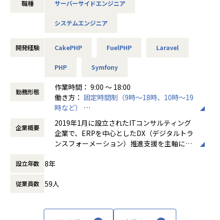
職種
サーバーサイドエンジニア
社会インフラを支える重要なシステムであり安定性・利便
性・業務効率の向上が求められる領域です。
システムエンジニア
現在、運用保守は別部隊が担当しており、今回募集するポジ
ションでは開発業務を中心にお任せする予定です。
開発経験
CakePHP
FuelPHP
Laravel
【仕事内容】
大手電力会社向けWebシステムを中心に、PHPを用いた開発
PHP
Symfony
業務をお任せします。
作業時間： 9:00 〜 18:00
本ポジションでは、運用保守ではなく開発業務がメインとな
勤務形態
働き方：
固定時間制（9時～18時、10時～19
ります。
時など）
時間外労働の有無： 有（月平均5時間～20時
■具体的な業務内容
2019年1月に設立されたITコンサルティング
企業概要
間）
・PHPを用いたWebシステム開発
企業で、ERPを中心としたDX（デジタルトラ
休憩時間： 60分
・既存システムの機能追加、改修
ンスフォーメーション）推進支援を主軸に事
・新規機能開発
業を展開している。SAPシルバーパートナー
・詳細設計、プログラミング、テスト
8年
設立年数
として、SAP S/4HANA導入・保守、業務改
・新規開発プロジェクトの企画、提案サポート
革、ITインフラ構築、BPO、AI・データ活
59人
従業員数
用、セキュリティ、クリエイティブ領域まで
【この仕事の魅力】
をワンストップで提供する点が強みである。
①社会インフラを支える開発に携われる
東京（GINZA SIX）を本社とし、宮崎・大
大手電力会社のWebシステムに携わるため、日々の暮らしや
阪・大崎、さらにベトナム・ダナンにも拠点