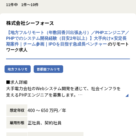
11件中 1件～10件
株式会社シーフォース
【地方フルリモート（年数回香川出張あり）／PHPエンジニア／
PHPでのシステム開発経験（目安2年以上）】大手向け×安定長
期案件｜チーム参画｜IPOを目指す急成長ベンチャー
のリモート
ワーク求人
地方フルリモ
首都圏フルリモ
■求人詳細
大手電力会社のWebシステム開発を通じて、社会インフラを
支えるPHPエンジニアを募集します。
本ポジションは、運用保守ではなく開発業務をメインにお任
せするポジションです。
400 〜 650 万円／年
想定年収
【募集背景】
正社員、契約社員
雇用形態
当社では現在、大手電力会社向けWebシステム開発プロジェ
クトに参画しています。