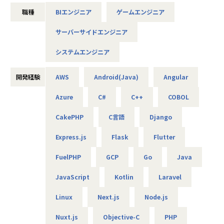
・大手企業のECサイト構築（C#、VB）
職種
BIエンジニア
ゲームエンジニア
・MuleSoft開発（Java、SQL、Salesforce）
・販売管理システムの開発（COBOL、JCL）
サーバーサイドエンジニア
・車載電池ECUシステムの開発（C）
・国税のインフラ環境構築（AWS、Azure、Linux、Window
システムエンジニア
s）
・各種NW／DB／サーバ／設計・構築・運用・保守（cisco
／FortiGate）
開発経験
AWS
Android(Java)
Angular
・商船某大手会社向けのクラウドのセキュリティ強化活動
Azure
C#
C++
COBOL
（Azure／AWS）
・クラウド環境構築（AWS／Terraform）
CakePHP
C言語
Django
・メーカー向け仮想環境移行（VMware／Windows／Active
Directory）等
Express.js
Flask
Flutter
■エンジニアファーストの制度
FuelPHP
GCP
Go
Java
【案件選択制度】
現在は750社以上とお取引を行っています。偏ることなく幅
JavaScript
Kotlin
Laravel
広い分野を取り扱っているので、ご自身が本当にやりたい案
件に取り組むことが可能です。希望は100％聞き入れていま
Linux
Next.js
Node.js
すので、ぜひ理想の案件にチャレンジしてください。
Nuxt.js
Objective-C
PHP
【単価公開／単価連動制度】