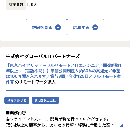
□自分のプライベートはしっかり確保したい
170人
従業員数
で、AWSやAzureなどのクラウド構築から業
□もっと違う業界・分野のプロジェクトに挑戦したい
務システム開発まで幅広く対応しています。
□今の収入に不満がある
特徴として、エンジニアが希望する案件を選
べる「案件選択制度」や報酬を透明化する
詳細を見る
応募する
そんな想いをもった先輩たちが
「単価公開制度」を導入し、キャリア形成を
当社で充実したエンジニアライフを手に入れています！
重視。Udemy教材や資格取得支援などスキル
できる限り多くの方にお会いしたいと考えていますので、お
アップ支援も充実しており、IT人材の挑戦を
気軽にご応募ください♪
サポートする企業理念「Linking Success To
gether」を掲げています。
株式会社グローバルITパートナーズ
※場合により、親会社での採用になる可能性もございます。
【東京ハイブリッド～フルリモート／ITエンジニア／開発経験1
【業務の変更の範囲】
年以上～（言語不問）】単価公開制度＆約80%の高還元／希望
は100％聞き入れます／賞与3回／年休125日／フルリモート案
会社の定める業務
件有
のリモートワーク求人
地方フルリモ
週1日以上出社
■業務内容
各クライアント先にて、開発業務を行っていただきます。
750社以上の顧客から、あなたの希望・経験に合致した案件