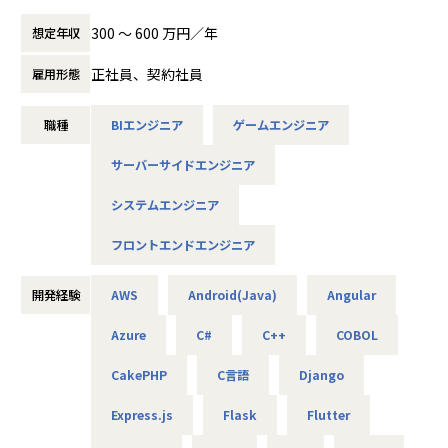
にアサインします。
300 〜 600 万円／年
想定年収
＜Web・アプリからゲームまで。多彩なプロジェクトあり＞
■Webアプリ・業務システムの要件定義～開発
正社員、契約社員
雇用形態
■スマホゲームのサーバーサイド開発
■モダンフロントエンド開発
職種
BIエンジニア
ゲームエンジニア
■AWS/Azureを用いたクラウド環境構築
■車載ECUなどの組み込み開発…など
サーバーサイドエンジニア
実装経験をお持ちの方であれば、スキルレベル（等級）に合
わせて、下流から上流まで幅広いフェーズで活躍できます。
システムエンジニア
フロントエンドエンジニア
＜案件例＞
・基幹系システムの開発支援（Java、TypeScript、Sprin
開発経験
AWS
Android(Java)
Angular
g、Vue.js）
・電力系営業システムの開発（Java、VB.net、VBA）
Azure
C#
C++
COBOL
・大手企業のECサイト構築（C#、VB）
・MuleSoft開発（Java、SQL、Salesforce）
CakePHP
C言語
Django
・販売管理システムの開発（COBOL、JCL）
・車載電池ECUシステムの開発（C）
Express.js
Flask
Flutter
・国税のインフラ環境構築（AWS、Azure、Linux、Window
s）