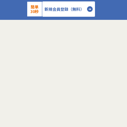
●クライアントの業務システムなどの膨大な量の
●クライアントの
簡単
データを蓄積・加工・分析し、経営層の意思決定
データを蓄積・加
新規会員登録（無料）
30秒
に活用する BI(Business Intelligence)と呼ばれる
に活用する BI(Busin
システムの導入から実行支援までを行っていま
タプラットフォー
す。またクラウドを含むデータ基盤全体のDX構
っています。
想から実施します。
●クライアントの
●クライアントの要望に沿ったBIツールの企画、
ォームの企画、設
詳細を見る
設計、実装まで、プロジェクトに一気通貫で関わ
一気通貫で関わっ
って頂きます。
●主に要件定義か
●主に要件定義からテストまでお任せします。開
発だけでなく、D
発だけでなく、DB、インフラ、プロジェクト管
理、エンドユーザ
＜
＞
理、エンドユーザーとのコミュニケーション能力
など、幅広い経験
など、幅広い経験に基づくスキルアップ・キャリ
アアップが可能な
アアップが可能な環境です。
●エンドユーザー
●エンドユーザー様と直接やり取りをする立場で
あり、要件定義な
あり、要件定義など上流工程に携われます。
こちらの求人に応募します
応募する