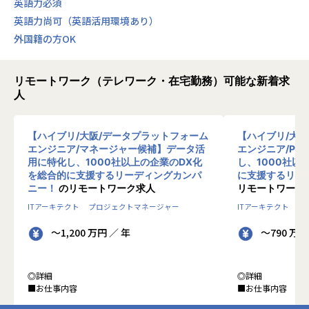
英語力必須
英語力尚可（英語活用環境あり）
外国籍の方OK
リモートワーク（テレワーク・在宅勤務）可能な新着求
人
【ハイブリ/大阪/データプラットフォーム
【ハイブリ/大
エンジニア/マネージャー候補】データ活
エンジニア/PM
用に特化し、1000社以上の企業のDX化
し、1000社以
を総合的に支援するリーディングカンパ
に支援するリー
ニー！
のリモートワーク求人
リモートワーク
ITアーキテクト
プロジェクトマネージャー
ITアーキテクト
プ
～1,200 万円 ／ 年
～790 万円
◎詳細
◎詳細
■お仕事内容
■お仕事内容