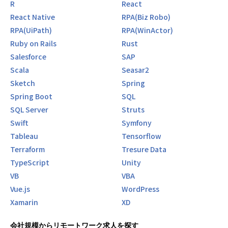
R
React
React Native
RPA(Biz Robo)
RPA(UiPath)
RPA(WinActor)
Ruby on Rails
Rust
Salesforce
SAP
Scala
Seasar2
Sketch
Spring
Spring Boot
SQL
SQL Server
Struts
Swift
Symfony
Tableau
Tensorflow
Terraform
Tresure Data
TypeScript
Unity
VB
VBA
Vue.js
WordPress
Xamarin
XD
会社規模からリモートワーク求人を探す