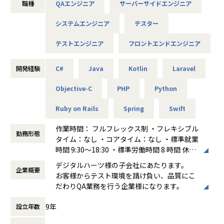
職種
QAエンジニア
サーバーサイドエンジニア
【キャリアパス】
システムエンジニア
テスター
まずは、比較的に小規模なPJTやフェーズ、クライアントを
ご担当頂き、
テストエンジニア
フロントエンドエンジニア
経験を積み重ねて頂くと、将来的に受託開発における、プロ
ジェクトマネージャーやリーダとしての活躍も目指せる環境
です。
開発経験
C#
Java
Kotlin
Laravel
※当社受託開発案件は、約95%がプライム案件となります。
Objective-C
PHP
Python
また、開発エンジニアとしてのキャリアのみならず、部長
職・課長職といったラインマネジメントや、当社の主力事業
Ruby on Rails
Spring
Swift
であるQA事業において、
ソフトウェア開発プロセス全体を俯瞰しながら顧客の抱える
作業時間： フルフレックス制 ・フレキシブル
品質課題にマッチした
勤務形態
タイム：なし ・コアタイム：なし ・標準就業
ソリューションを提案できる、コンサルタントも目指してい
時間 9:30～18:30 ・標準労働時間 8 時間 休憩
ただくことも可能な環境です。
60 分
QAエンジニアへのキャリアチェンジを行う場合、業界TOP
デジタルハーツ様の子会社にあたります。
企業概要
働き方：
フルフレックス制
クラスの育成体制をご用意しております。
お客様からテスト環境を請け負い、品質にこ
時間外労働の有無： 有（月平均10時間）
だわりQA業務を行う企業様になります。
休憩時間： 60分
【プロジェクトの例】
・顧客ソリューションサービスをカスタマイズしての個社向
9年
設立年数
けPOSシステム開発