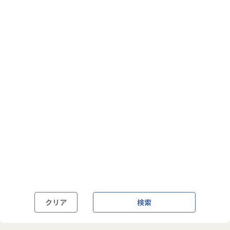
フルフレックス制
裁量労働制
語学・国籍から探す
英語力必須
英語力尚可（英語活用環境あり）
外国籍の方OK
クリア
検索