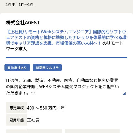
1件中 1件～1件
株式会社AGEST
【正社員/リモート/Webシステムエンジニア】国際的なソフトウ
ェアテストの資格と規格に準拠したナレッジを体系的に学べる環
境でキャリア形成を支援。市場価値の高い人材へ！
のリモート
ワーク求人
客先出社あり
首都圏フルリモ
IT通信、流通、製造、不動産、医療、自動車など幅広い業界
の国内企業様向けWEBシステム開発プロジェクトをご担当い
ただきます。
具体的には
400 〜 550 万円／年
想定年収
・本ポジションは主に詳細設計・実装・テストを中心にご担
当頂きますが、
正社員
雇用形態
ご経験、業務習熟により、提案、要求・要件定義、基本設計
のフェーズでのご活躍を期待しております。