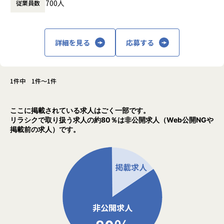
・大手電力企業向け徴収システムの開発
700人
従業員数
・ペイメント企業にて決済サービス企画・開発、運用
・ロジスティクス向け基幹システム追加開発
詳細を見る
応募する
【仕事のやりがい】
・受託開発エンジニアを目指すにあたり、現時点でのご自身
の技術に見合ったプロ
ジェクトをご担当頂きながら、受託開発に必要な技術、経
1件中 1件～1件
験、役割を積み重ねる
事が可能です。
・小規模開発での経験を積んだのち、大規模プロジェクトに
ここに掲載されている求人はごく一部です。
携わり、プライム受託ならではの責任ある役割を担う事がで
リラシクで取り扱う求人の約80％は非公開求人（Web公開NGや
きます。
掲載前の求人）です。
・モダン技術を利用したプロジェクトへのもあり、最新技術
のキャッチアップも可 能です。
【部門概要】
高品質なプロダクト/システム開発を望まれるお客様に対し
て、
要件定義など早期の段階からお客様のサービス/システム開発
の内製化を支援するDXシステム開発パートナーとして、お客
様へ提供も開始しております。