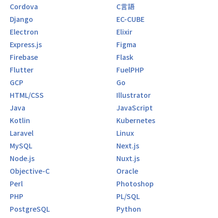
Cordova
C言語
Django
EC-CUBE
Electron
Elixir
Express.js
Figma
Firebase
Flask
Flutter
FuelPHP
GCP
Go
HTML/CSS
Illustrator
Java
JavaScript
Kotlin
Kubernetes
Laravel
Linux
MySQL
Next.js
Node.js
Nuxt.js
Objective-C
Oracle
Perl
Photoshop
PHP
PL/SQL
PostgreSQL
Python