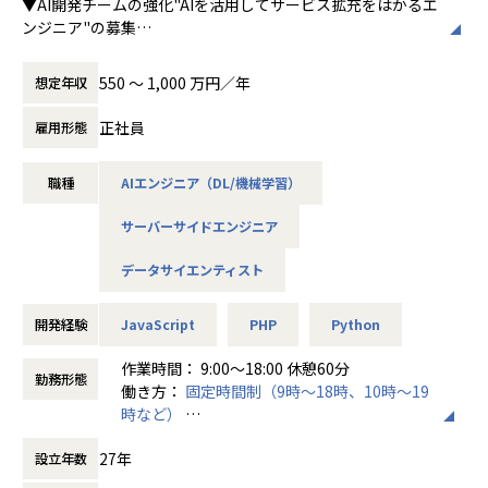
▼AI開発チームの強化"AIを活用してサービス拡充をはかるエ
針として、アルファベットの「i」で始まる7
toBとtoC両方のプロダクトを運営しているため、営業、マ
り、多角的な視点と広範な技術力を習得し、キャリアを築く
ンジニア"の募集
つの英単語からなる「７i」を掲げています。
ーケティング、開発、経営層など多様な関係者と関わる機会
ことができます。
現在、9万人以上のユーザーが活用する自社クラウド会計シ
が多いです。
ステム。
「7つのi」
→エンジニアリング以外の多様なスキルやビジネス視点が養
550 〜 1,000 万円／年
想定年収
コミュニケーション能力・調整力を高められる
その根幹を支える「AIOCR」の開発からスタートし、今後は
・IMAGINATION - わくわくする未来を描く
われます。
エンジニアだけでなく、企画・事業担当者と密接にコミュニ
生成AIを活用したAIエージェントやRAGなど、
・INTELLIGENCE - 考えて考えて考え抜く
正社員
雇用形態
ケーションを取りながら、サービスの仕様検討や設計を進め
より高度で先進的なAI技術の実装へと進化していくフェーズ
・INNOVATION - 新しい時代を切り開く
【業務の変更の範囲】
ることができます。
に入っています。
・INSPIRE - 周りを巻き込み全てを仲間にす
会社の規定に準ずる
職種
AIエンジニア（DL/機械学習）
る
プロジェクト管理能力を培える
ただのPoCにとどまらない「本当に使われるAI」を開発し、
・INFINITY - 決してあきらめないでやりぬく
システム改善、クラウド化、リメイクなど、エンジニアが主
サーバーサイドエンジニア
プロダクトに実装・改善まで継続して関与できるのが最大の
・INTERESTING - どんな時もどんなことも
体となってプロジェクトを推進する機会が豊富にあります。
魅力。
楽しむ
データサイエンティスト
技術的な知見を活かし、自らのアイデアを実現していくこと
ユーザーの課題解決に直結する、やりがいある開発環境がこ
そして最後に
で、プロジェクト管理能力を向上させることができます。
こにあります。
・I -自らを、事業をつくっていく
開発経験
JavaScript
PHP
Python
フレキシブルな働き方
＜具体的な業務イメージ＞
本部署は平均残業時間5~10時間程度です。また、リモートメ
作業時間： 9:00～18:00 休憩60分
・ビジネスメンバーとのヒアリング、課題抽出
勤務形態
イン（週1回程度の出社）で働いている社員も多く、コアタ
働き方：
固定時間制（9時～18時、10時～19
・抽出した課題に対し、AIでどう解決するかを企画・設計
イム無しのフルフレックス勤務ができるため、ライフワーク
時など）
・AIモデルの開発、実装、デプロイメント
バランスを重視して長期的にキャリア形成をしたい方にも最
時間外労働の有無： 有（月平均10時間）
・データ収集・前処理・整理・クレンジング
適な環境です。
27年
設立年数
休憩時間： 60分
・RAG、LangGraphなどを用いたAIエージェントの構築
・大規模ベクトル検索システムの構築