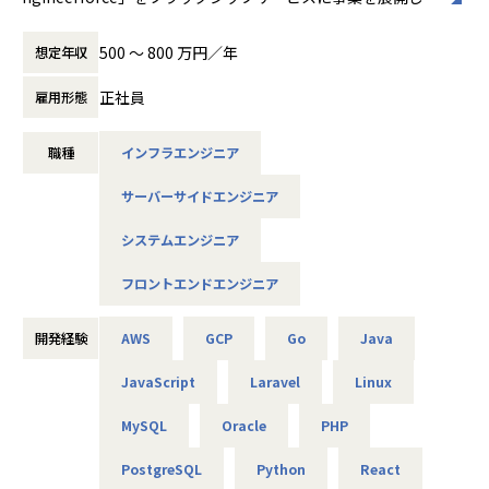
7.html
おりますが、2023年より、見積の領域に留まらずクライアン
トの課題解決をするため、「システム開発」の事業を新たに
500 〜 800 万円／年
想定年収
立ち上げました。
＜案件事例＞
現在、直受けのプライム案件のお引き合いが増えており、需
正社員
雇用形態
■クライアント例
要が供給を上回る状況にあることから、チームの拡大を積極
SIer/ITベンダー/官公庁/情報通信会社/証券会社/⼈材メディ
的に行っており、優秀なエンジニアを採用し、クライアント
職種
インフラエンジニア
ア/⼤⼿電機メーカー/⼤⼿スポーツメーカー
の期待に応える準備を進めています。
受託開発の形態で、プロジェクトにアサインし、クライアン
サーバーサイドエンジニア
トの課題を解決するためのエンジニアサービスを提供してい
■プロジェクト例
ただきます。
システムエンジニア
・新規事業創出に向けたマーケットリサーチ/ベンチマーキン
グ
＜具体的な仕事内容＞
フロントエンドエンジニア
・事業戦略の策定⽀援（ビジネスモデル設計/M＆A/アライア
・システム開発：クライアントのニーズに合わせたシステム
ンス戦略/成⻑戦略/コスト構造改⾰）
開発に携わります。
・DX/BPR⽀援（顧客接点/オムニチャネル再設計/CRMオペ
開発経験
AWS
GCP
Go
Java
Webアプリやモバイルアプリ、業務システム、業務効率化ツ
レーション改⾰/調達・物流改⾰/技術オペレーション改⾰）
ール、データベースなどの開発に従事します。
JavaScript
Laravel
Linux
・IT戦略の策定やシステム導⼊⽀援（IoT‧AI戦略〜ITソリ
ューション設計、RPA、BI、クラウド‧パッケージ、SAP）
・上流工程：ビジネスプロセスの設計や運用設計に参加し、
MySQL
Oracle
PHP
・営業組織改⾰、営業伴⾛
クライアントの課題を理解して最適なソリューションを提案
します。
PostgreSQL
Python
React
要件定義の作成において、クライアントとのコミュニケーシ