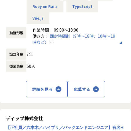
＜開発環境＞
ョンを重視しながら、ニーズを把握した上で的確な要件を明
Ruby on Rails
TypeScript
‧開発：AWS、Engineerforce、Figma
確にしていきます。
‧コミュニケーション：Google、slack、MetaLife
Vue.js
‧ナレッジ：Confulence
・ITコンサルティング：ITを活用した新たなビジネスの創出
に取り組みます。
作業時間： 09:00～18:00
勤務形態
クライアントのビジョンに対して、最適なIT戦略を立案し、
働き方：
固定時間制（9時～18時、10時～19
＜配属予定チーム＞
新しいビジネスチャンスを見出します。ITソリューションの
時など）
コンサルティング事業部への配属
提案では、先進的な技術トレンドを把握し、クライアントに
時間外労働の有無： 有（月平均20時間）
部署メンバー：4名
対して革新的な解決策を提供します。
7年
設立年数
休憩時間： 60分
【仕事の特色】
50人
従業員数
参画案件や役割については1⼈ひとりのキャリアに寄り添
＜当社で働く魅力点＞
い、相談しながら決定いたします。
①フルリモートという働き方を実現しつつも、着実に技術力
・未経験者：上⻑によるフォロー体制構築可能（プライム案
や上流力等幅広いスキルの成長が可能な環境です。
件から参画し、徐々に役割を拡げていくことが可能）
注目のスタートアップ企業にも選ばれており、全社員がテッ
詳細を見る
応募する
・経験者：経験のある領域、得意領域を⽪切りに、徐々にチ
キーな考えを持たれております。
ャレンジしたい分野にも参画可能
また、代表も富士ソフト社で働かれていた経験があり、エン
ジニアとしてもレベルの高い経験をされています。
開発だけでなく、ロードマップの策定、企画立案、事業サイ
ディップ株式会社
＜ポジションの魅力＞
ドとの折衝なども行えるため、上流の経験や、「どのように
■得られるもの
いいものを作っていくか」といったフェーズから携われま
【正社員／六本木／ハイブリ／バックエンドエンジニア】有名H