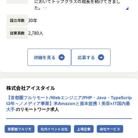
においてトップクラスの成長を続けてきまし
れます
こうした取り組みを支えるため、今後の事業成長に向けた中
時間外労働の有無： 有（月平均23時間）
た。
・日本最大規模のバイトルやはたらこねっと、HRTechサー
長期的な技術課題の解決を共に推進できるPlatform Engine
休憩時間： 60分
現在は「労働力の総合商社」となるための新
ビスなど、大規模なサービスの開発に携わる経験ができま
erを求めています。課題の抽出から問題提起、改善活動まで
30年
設立年数
たなvisionを掲げ、人材事業とDX事業に大き
す。
一貫して携わり、技術的な観点から事業成長を支える役割を
く力を注いでいます。
→ 数百万のユーザーに影響を与えるサービスを自分の手で動
担っていただきます。
2,780人
従業員数
「夢」と「アイデア」と「情熱」で社会を改
かす手応えを味わえます。
善する存在となるという企業理念の元、日本
＜具体的な業務イメージ＞
の労働市場における諸課題の解決にさらに貢
▼自律的に成長できる環境と裁量の大きさがあります
・AWS、GCPを利用したシステム環境構築および運用
献していきます。
・若手が中心のチームにおいて、自身のアイデアや提案がす
・アプリケーションやミドルウェアの運用開発
詳細を見る
応募する
ぐに反映されやすい環境です。
・デプロイやサーバ構築等の各種自動化をするための開発、
・自らの意思と工夫でプロダクトを動かし、やった分だけ成
導入、運用
長を実感できます。
・インフラ（サーバ、ネットワーク）設計・構築
・大きな裁量を持って活躍できるチャンスがあります。
・監視・アラート設計及びキャパシティプランニングのため
→「手を動かす人」から「提案する人、チームで成果を出す
株式会社アイスタイル
のモニタリング環境の構築、運用
人」へ進化できます。
・システム障害時の対応
【首都圏フルリモート/Webエンジニア/PHP・Java・TypeScrip
・新規技術の調査や導入
t3年～／メディア事業】米Amazonと資本提携！美容×IT国内最
▼多様な関係者と関わり、多種多様なスキルを身につけられ
大手
のリモートワーク求人
ます
・関わる部署やメンバーが多いため、多様な視点を持つこと
■ポジションの魅力
ができます。
▼「事業成長にコミットする力」「課題を解決する力」を鍛
首都圏フルリモ
社内イベント出社
上場企業
自社サービス
・toBとtoC両方のプロダクトを運営しているため、営業、
えられます
マーケティング、開発、経営層など多様な関係者と関わる機