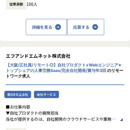
【業務の変更の範囲】
100人
従業員数
・生成AIの研究・実験・応用検討
会社の定める範囲
■ポジションの魅力
詳細を見る
応募する
・他社のAPIを利用しているのではなく、自社でモデル作成
を一貫して行っているため、モデル作成の全工程に携わるこ
とができます。
・技術に対しての投資も積極的で、裁量権も大きいのが特徴
です。自分から新しい技術やプロジェクトを提案し、実行に
エフアンドエムネット株式会社
移すことができます。
【大阪/正社員/リモート◎】自社プロダクト×Webエンジニア※
・ベトナムでトップ100企業に選出されている有名研究機関
トップシェアの人事労務Saas/完全自社開発/賞与年3回
のリモー
と共同研究開発を行っており、最先端の研究機関と協業がで
トワーク求人
きます。
・在籍しているメンバーも国際色が豊かで、様々なバックグ
ラウンドから知見を持ち寄り、よりよい開発に活かすことが
週1日以上出社
自社サービス
できます。
■お仕事内容
▼自社プロダクトの開発担当
■入社後のキャリアと成長環境
当社が提供するのは、自社開発のクラウドサービスや業務支
・生成AI・RAG・LLM応用プロジェクトに中心メンバーとし
援システム。
て関与