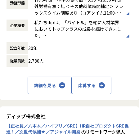
勤務形態
ができます。
ないため、大手SES、Sierと比べてマイクロマネジメントが
外労働有無：無 ＜その他就業時間補足＞ フレ
経営戦略、MVVの実⾏、ファイナンス、⼈材獲得‧育成、新
できることも強みです。
ックスタイム制度あり（コアタイム11:00-15:
規事業、アライアンス戦略などの経営課題に関与し、新たな
「どのようにいいものを作っていくか」といったフェーズか
＜具体的な業務イメージ＞
00、フレキシブルタイムなし）
私たちdipは、「バイトル」を軸に人材業界
キャリアを構築することが可能です。
ら携わることも可能です。
・GoまたはPHPを使用したWebアプリケーションの設計、
企業概要
働き方：
フレックス制（コアタイムあり）
においてトップクラスの成長を続けてきまし
また、ベンチャーサミットや展⽰会、社外交流会などの機会
開発、レビュー、リリース
時間外労働の有無： 有（月平均23時間）
た。
が多く、全国の経営者とのネットワークを築くチャンスがあ
【業務の変更の範囲】
・チーム内外の技術的な課題発見、解決策の提案・実行
休憩時間： 60分
現在は「労働力の総合商社」となるための新
ります。
会社の定める業務
・担当領域に関する仕様確認、技術的調査を含めた問い合わ
30年
設立年数
たなvisionを掲げ、人材事業とDX事業に大き
せ対応
く力を注いでいます。
・エンジニアリングマネージャーやスクラムマスターと連携
2,780人
従業員数
「夢」と「アイデア」と「情熱」で社会を改
＜職場環境＞
したプロジェクト進行
善する存在となるという企業理念の元、日本
・フルリモート（プロジェクトにより変動あり）
・各種スクラムイベントへの参加
の労働市場における諸課題の解決にさらに貢
・資格取得、研修費⽤補助などコンサルタントとしてのスキ
※ピープルマネジメント、スクラムマスターなどは専門のメ
献していきます。
ルアップ⽀援
ンバーがいるため業務には含まれません。
詳細を見る
応募する
・社内勉強会を実施し、最新の知識やトレンドを学び、共有
する場を提供
■このポジションで得られるもの・やりがい
【仕事内容（変更の範囲）】
▼「事業成長にコミットする力」「課題を解決する力」を鍛
※採用した職種でご勤務いただきますが、ご本人のご希望な
ディップ株式会社
えられます
どを踏まえて
・マルチプロダクトを展開し、複数フェーズのプロダクトを
【正社員／六本木／ハイブリ／SRE】HR自社プロダクトSRE促
職種や業務が変更になることはあるかとおもいます。
有しています。
進！／次世代候補★／アジャイル開発
のリモートワーク求人
・そのため新規プロダクトの立ち上げとグロースの両方に関