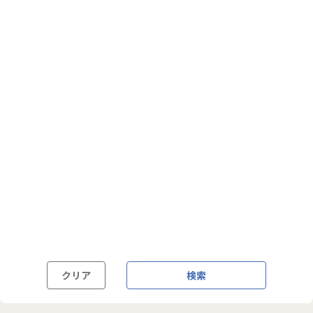
フルフレックス制
裁量労働制
語学・国籍から探す
英語力必須
英語力尚可（英語活用環境あり）
外国籍の方OK
クリア
検索