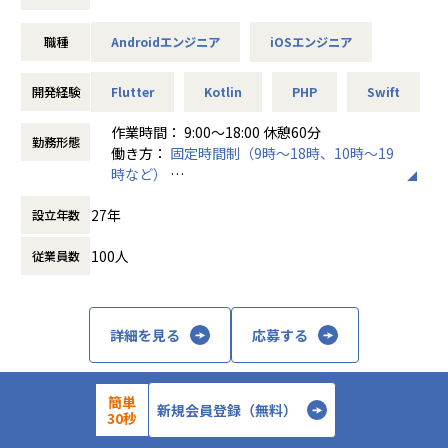
リ開発を開始。
■ポジションの魅力
・自社プロダクト開発で、要件定義や企画段階からエンジニ
職種
Androidエンジニア
iOSエンジニア
まだまだ社内にも知見の少ないFlutter開発なので、社内メン
アが関与。フィードバックを迅速に反映でき、ユーザー視点
バーと一緒に学びながら、開発を進めてくれる新しいもの好
の開発ができます！
きのエンジニアを募集します！
開発経験
Flutter
Kotlin
PHP
Swift
・PHP、Laravel、TypeScript、React、AWSなど様々な技
術を導入中。チームからの提案で技術刷新も進行していま
作業時間： 9:00～18:00 休憩60分
す。
勤務形態
＜具体的な業務イメージ＞
働き方：
固定時間制（9時～18時、10時～19
・PL/PMなどのマネジメントだけではなく、テックリードな
見積・請求書作成アプリ『jimuu』をはじめとした、モバイ
時など）
どのスペシャリスト、ビジネスサイドとも連携するPdMなど
ルアプリ開発をお任せします。
時間外労働の有無： 有（月平均10時間）
多様なキャリアパスから選択できます。技術志向もマネジ
27年
設立年数
休憩時間： 60分
メント志向も大歓迎！
・Swift、Kotlinを用いた見積書請求書作成アプリ『Jimuu』
・チャットやBacklogなどで横断的に情報共有。
の開発・運用
100人
従業員数
部門を超えた勉強会・レビュー会も実施しています。半期
・Flutterを用いた新規アプリの開発
ごとに全社LT会なども実施。
・その他既存アプリの保守運用
・バックオフィス関連の自社サービスの上流から携わること
・サービスリリース、機能追加後の効果検証、改善施策の立
ができます。
詳細を見る
応募する
案と実行
労務業務や確定申告などもシステム化しているため、会
・マーケターによるマーケティング検証結果に対する施策実
計・税務・社会保険といった日常生活にも役立つ知識が身に
行
つきます。
簡単
新規会員登録（無料）
30秒
＜主なサービス・プロダクト＞
ハコベル株式会社
・見積書請求書作成アプリ『Jimuu』