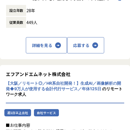
T&C開発センター 第1プロダクト開発本部 アプリケーシ
す。
ョン基盤開発部 アプリケーション基盤開発2グループ
28年
設立年数
生活者はもちろん、私たちの事業に関わるす
▼ダイナミックなプロダクト開発に参加し、手触り感を得ら
べてのステークホルダーと好循環を生み出し
れます
■具体的な仕事内容
449人
従業員数
ながら生活者を軸とした市場を創造すること
日本最大規模のバイトルやはたらこねっと、HRTechサービ
@cosmeの新規機能開発、機能改善、運用保守
を目指します。
スなど、大規模なサービスの開発に携わる経験ができます。
@cosmeのクラウド（AWS）化の推進
→ 数百万のユーザーに影響を与えるサービスを自分の手で動
チームでの課題解決、品質改善
【 Values ： 共創の精神 】
かす手応えを味わえます。
率先した継続的なアプリケーション改善
詳細を見る
応募する
Visionを実現するために、アイスタイルグル
開発チームのチーム編成や、プロジェクトにおけるチーム管
ープが組織として大切にしている価値観で
▼自律的に成長できる環境と裁量の大きさがあります
理
す。
若手が中心のチームにおいて、自身のアイデアや提案がすぐ
他部署との調整、コミュニケーションづくり
年々複雑化・多様化している社会の中で、私
に反映されやすい環境です。
たちは互いを尊重し、全員が主体者となって
自らの意思と工夫でプロダクトを動かし、やった分だけ成長
エフアンドエムネット株式会社
■仕事の魅力
共に「未来のあるべき姿」を考え、”共に創
を実感できます。
大規模システムに携わる醍醐味
【大阪／リモート◎／HR系自社開発！】生成AI／画像解析の開
る”という「共創の精神」を、全員が共有す
大きな裁量を持って活躍できるチャンスがあります。
toC（一般消費者向け）の大規模システムにおいて、設計・
発◆9万人が使用する会計代行サービス／年休125日
のリモート
る価値観として大切にしています。
→「手を動かす人」から「提案する人、チームで成果を出す
開発・運用の全工程に携わることができます。数多くのユー
ワーク求人
人」へ進化できます。
ザーに影響を与えるシステムを自らの手で作り上げていく、
【 Spirit ： 7つのi 】
やりがいのある仕事です。
Visionを実現するために、そしてその市場に
▼多様な関係者と関わり、多種多様なスキルを身につけられ
週1日以上出社
自社サービス
最適な仕組みや新しい価値観＝“style”を創造
ます
幅広い経験を積める環境
し続ける企業であるために、アイスタイルで
関わる部署やメンバーが多いため、多様な視点を持つことが
フロントエンドからバックエンドまで、特定の技術領域に限
■お仕事内容
働くひとりひとりに大切にして欲しい行動指
できます。
定されずに幅広い開発に携わることが可能です。これによ