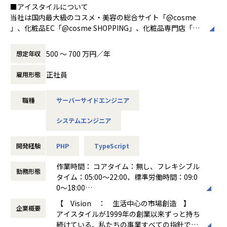
マルチプロダクトを展開し、複数フェーズのプロダクトを有
■アイスタイルについて
会が多いです。
しています。
当社は国内最大級のコスメ・美容の総合サイト「@cosme
→エンジニアリング以外の多様なスキルやビジネス視点が養
そのため新規プロダクトの立ち上げとグロースの両方に関わ
」、化粧品EC「@cosme SHOPPING」、化粧品専門店「@c
われます。
れるチャンスがあります。
osme STORE / @cosme TOKYO」の3事業を主軸とした、ネ
→ 事業を成長させるための様々な課題に挑戦できる環境のた
ットとリアルを融合した世界的にもユニークな事業を運営し
【業務の変更の範囲】
500 〜 700 万円／年
想定年収
め成長曲線が急上昇します。
ています。
会社の規定に準ずる
化粧品のクチコミサイトから始まった@cosmeですが、今で
正社員
雇用形態
▼toB & toCプロダクトの両方を同時に経験できます
は「生活者中心の市場の創造」をビジョンとして掲げ、美容
求人メディアのtoCプロダクトと、企業向けのSaaS型toBプ
に関する分野で幅広くサービスを展開しています。事業の核
ロダクトの両面で「プロダクトマーケットフィット（PM
職種
サーバーサイドエンジニア
は「MAU1,790万人、商品データ40万件、クチコミ数2,100
F）」を目指す過程に参加できます。
万件」のビッグデータです。
→ 顧客（クライアント）視点とユーザー視点の両方を持つプ
システムエンジニア
ロダクトマネジメント能力が鍛えられます。
■募集背景
本部署では、中長期的な運用を見据えた高品質なシステム設
開発経験
PHP
TypeScript
▼ユーザー体験を変革する“価値創造の手応え”を感じられま
計と安定した基盤システムの構築を目指しています。そのた
す
め、TypeScript、Nuxt.js (Vue.js)、AWSを主軸に、高品質な
作業時間： コアタイム：無し、フレキシブル
勤務形態
成長市場であるスキマバイト市場への挑戦において、アルバ
基盤システム開発を推進し、安定したシステム運用、そして
タイム：05:00～22:00、標準労働時間：09:0
イトから始まる仕事探しの体験を変革し、
定期的なシステム改善サイクルを自律的に回せるチーム体制
0～18:00
社会的インパクトを与えるプロダクトを牽引する経験ができ
を共に築いていける方を求めています。
働き方：
フルフレックス制
【 Vision ： 生活中心の市場創造 】
ます。
企業概要
時間外労働の有無： 有（月平均13時間）
アイスタイルが1999年の創業以来ずっと持ち
→「自分の仕事がユーザーの人生を変える」という実感が得
■配属部署
休憩時間： 60分
続けている、私たちの事業すべての指針で
られます。