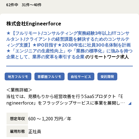
62件中 31件～40件
株式会社Engineerforce
★【フルリモート/コンサルティング実務経験3年以上/ITコンサ
ルタント/クライアントの経営課題を解決するためのコンサルテ
ィング⽀援】★IPO目指す★2030年迄に社員300名体制を計画
★「エンジニアの生産性向上」や「業務の標準化」に強みを持つ
企業として、業界の変革を牽引する企業
のリモートワーク求人
地方フルリモ
首都圏フルリモ
自社サービス
受託開発
＜業務詳細＞
当社では、⾒積もりから経営改善を⾏うSaaSプロダクト「E
ngineerforce」をフラッグシップサービスに事業を展開して
おりますが、2023年より、⾒積の領域に留まらずクライアン
トの課題解決をするため、「経営コンサルティング」の事業
600 〜 1,200 万円／年
想定年収
を新た
に⽴ち上げました。
正社員
雇用形態
現在、案件のお引き合いが⾮常に多く、需要が供給を上回る