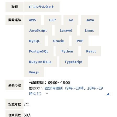
状況にあることから、チームの拡⼤を積極的に⾏っており、
職種
ITコンサルタント
優秀な経営コンサルタントを採⽤し、クライアントの期待に
応える準備を進めています。
今回は、プロジェクトにアサインしクライアントの経営課題
開発経験
AWS
GCP
Go
Java
を解決するためのコンサルティング⽀援を⾏っていただきま
す。
JavaScript
Laravel
Linux
社内の事業シナジーを活かして、⾼付加価値のコンサルティ
ングサービスを⽬指します。
MySQL
Oracle
PHP
PostgreSQL
Python
React
＜具体的な仕事内容＞
Ruby on Rails
TypeScript
・経営戦略の策定：クライアントの経営陣と協⼒して、ビジ
ョン、ミッション、戦略的⽬標を明確にし、実現に向けた戦
Vue.js
略の策定を⾏います。
・業績分析と改善提案：データ分析を通じて、クライアント
作業時間： 09:00～18:00
企業の業績を評価し、業績改善のための具体的な提案を開発
勤務形態
働き方：
固定時間制（9時～18時、10時～19
します。
時など）
・プロジェクトマネジメント：経営改⾰プロジェクトをリー
時間外労働の有無： 有（月平均20時間）
ドし、プロジェクト計画の策定から実⾏、結果の評価までを
7年
設立年数
休憩時間： 60分
担当します。
・市場調査と競争分析：市場動向と競合情報を収集し、クラ
50人
従業員数