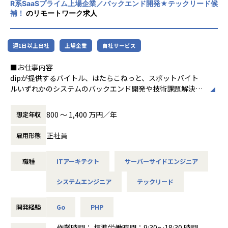
・経験の深化と専⾨知識の強化
す。
R系SaaSプライム上場企業／バックエンド開発★テックリード候
コンサルティング業務ではこれまでのコンサルティング経験
補！
のリモートワーク求人
とキャリアを活かしていただけるため、業務実⾏におけるハ
②全社的な志向性としては、『顧客に提供するサービスには
レーションを最⼩限に抑えつつ、経験の深化
妥協しない』という思いを持っており、より満足してもらえ
が可能です。また、多種多様なプロジェクト遂⾏により、業
るように技術力を高める動きをとっているため、相対的にエ
週1日以上出社
上場企業
自社サービス
界専⾨知識を広範に習得し、幅広い業界で活躍できる将来の
ンジニアの市場価値も高めやすい環境です。
キャリア基盤を形成することが可能です。
■お仕事内容
モダンな環境下での開発も可能で、アジャイルなどの手法も
dipが提供するバイトル、はたらこねっと、スポットバイト
取り入れているため、着実に技術力を伸ばすことができま
ルいずれかのシステムのバックエンド開発や技術課題解決を
・⾃社プロダクトの企画‧開発の機会
す。
お任せします。
当社への参画により、既存の⾃社プロダクト「Engineerforc
また、若手でも意欲のある方であれば早期にPMのキャリア
（配属は希望と適正を加味して対話の上決定します）
800 〜 1,400 万円／年
想定年収
e」の企画‧開発に参加し、⼿触り感をもってプロダクトを
を積むことも可能で、安定企業ではありつつも、ご自身のス
dipが目指す「Labor force solution company」の実現と、
創造するという経験が可能です。
キルや市場価値を早期に伸ばすこともできます。
高い社会的価値および経済的価値の創出に向けて、
正社員
雇用形態
また、従来の枠にとらわれず、参画メンバーのアイデアを形
マネジメントコースだけでなく、技術スペシャリストのキャ
これまでのプロダクトアウト型の営業から、本質的な顧客課
にし、新たなプロダクト開発を⾏い市場に送り出す挑戦にも
リアもあります。
題を解決する「ソリューション営業」へと進化しています。
携わっていただきたいと考えており、事業会社ならではの
職種
ITアーキテクト
サーバーサイドエンジニア
キャリアはエンジニアの求める理想に基づいてステップの策
この変革の中で、dipが有する多様なサービスを成長させ、
⽐較的稀有な挑戦‧成⻑の機会を提供します。
定がされます。
ユーザーおよび顧客の体験価値を向上させることで、
システムエンジニア
テックリード
ビジネスのスコープを拡大し、顧客への提供価値をさらに高
元エンジニアの代表やレベルの高いCTOなどが直接マネジメ
めていきます。
・経営者層としてのキャリアの広がり
ントしてくれる環境下なので、より社内にマッチした行動と
こうした取り組みを支えるため、今後の事業成長に向けた中
開発経験
Go
PHP
VCから資⾦調達を⾏いながらスピード感を持って事業を作っ
考え方が伝わると思います。
長期的な技術課題の解決を推進し、エンジニア組織の技術力
ていくスタートアップの「経営アジェンダ」へ参加すること
また、メンバー対リーダーの人数比も多すぎるということが
を共に向上させていく方を求めています。
作業時間： 標準労働時間：9:30～18:30 時間