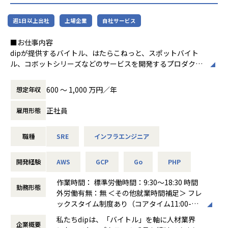
【業務の変更の範囲】
われるチャンスがあります。
会社の定める業務
→ 事業を成長させるための様々な課題に挑戦できる環境のた
週1日以上出社
上場企業
自社サービス
め成長曲線が急上昇します。
■お仕事内容
▼toB & toCプロダクトの両方を同時に経験できます
dipが提供するバイトル、はたらこねっと、スポットバイト
・求人メディアのtoCプロダクトと、企業向けのSaaS型toB
ル、コボットシリーズなどのサービスを開発するプロダクト
プロダクトの両面で「プロダクトマーケットフィット（PM
開発チームの開発生産性を高め、
F）」を目指す過程に参加できます。
プロダクト開発チームが継続的に価値を提供し続けられるよ
600 〜 1,000 万円／年
想定年収
→ 顧客（クライアント）視点とユーザー視点の両方を持つプ
うに、インフラや共通的な基盤、サービスなどの開発と運用
ロダクトマネジメント能力が鍛えられます。
をお任せします。
正社員
雇用形態
▼ユーザー体験を変革する“価値創造の手応え”を感じられま
dipが目指す「Labor force solution company」の実現と、
す
職種
SRE
インフラエンジニア
高い社会的価値および経済的価値の創出に向けて、
・成長市場であるスキマバイト市場への挑戦において、アル
これまでのプロダクトアウト型の営業から、本質的な顧客課
バイトから始まる仕事探しの体験を変革し、
題を解決する「ソリューション営業」へと進化しています。
開発経験
AWS
GCP
Go
PHP
社会的インパクトを与えるプロダクトを牽引する経験がで
きます。
この変革の中で、dipが有する多様なサービスを成長させ、
作業時間： 標準労働時間：9:30～18:30 時間
勤務形態
→「自分の仕事がユーザーの人生を変える」という実感が得
ユーザーおよび顧客の体験価値を向上させることで、
外労働有無：無 ＜その他就業時間補足＞ フレ
られます。
ビジネスのスコープを拡大し、顧客への提供価値をさらに高
ックスタイム制度あり（コアタイム11:00-15:
めていきます。
00、フレキシブルタイムなし）
私たちdipは、「バイトル」を軸に人材業界
▼ダイナミックなプロダクト開発に参加し、手触り感を得ら
企業概要
働き方：
フレックス制（コアタイムあり）