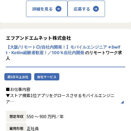
能。
・Udemy Bussiness：Udemyを自由に使用することができ
詳細を見る
応募する
ます。月8時間までは勤務時間中の受講もOK。
■配属先例
・社内・社外研修制度：研修の費用は会社が負担。勤務時間
▼オフィスステーションチーム
中にも受けることができます。
年末調整・給与明細など業界シェアNo.1プロダクトを支える
基幹開発。
エフアンドエムネット株式会社
【業務の変更の範囲】
スロークエリ対策や同時アクセス対策など大規模開発の醍醐
会社の定める範囲の業務
【大阪/リモート◎/自社内開発！】モバイルエンジニア ※Swif
味が味わえます。
t・Kotlin経験者歓迎！／100％自社内開発
のリモートワーク求
人
▼会計システムチーム
CalQをはじめとした会計・申告システムの刷新や新規開発が
進行中。
週1日以上出社
自社サービス
BPO業務の効率化を目指した0→1開発にも挑戦可能です。
■お仕事内容
▼インハウスチーム
▼ストア検索1位アプリをグロースさせるモバイルエンジニ
補助金支援や中小企業向けバックオフィスコンサルなど多様
ア
なサービスを展開。
事業規模の拡大に伴い、モバイルアプリチームを増強するこ
クラウド化やリプレイスを推進し、内製化比率向上に貢献し
ととなりました。
ています。
550 〜 900 万円／年
想定年収
これまではSwiftでのiOSアプリ開発、KotlinでのAndroidア
プリ開発を行っていましたが、2022年よりFlutterでのアプ
正社員
雇用形態