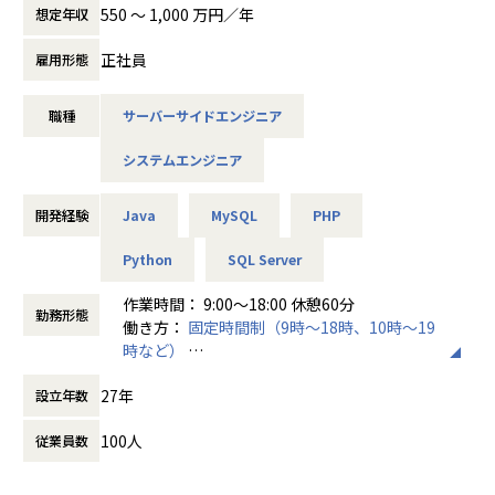
ユーザーの声を受け止め、エンジニア自らが企画・設計・実
・研究〜設計〜運用まで一貫して関われる環境
550 〜 1,000 万円／年
想定年収
装・運用まで一貫して関われる環境です。
・将来的には技術リード、AIプロダクトマネージャーなどの
サービスごとに開発チームが分かれており、スキルや志向に
役割も選択可能
正社員
雇用形態
応じて配属を決定しています。
・自社サービスのため、ユーザーからのフィードバックをも
とに継続改善できる土壌あり"
職種
サーバーサイドエンジニア
＜具体的な業務イメージ＞
システムエンジニア
以下のような環境で、技術とプロダクトに真剣に向き合いた
■エフアンドエムネット株式会社について
い方に最適です。
昨今日本企業は、人手不足に直面し、生産性の向上や人事戦
・モダンな技術選定（PHP/Laravel、React/Next.js、TypeS
開発経験
Java
MySQL
PHP
略を掲げ働き方改革を推進しています。
cript、AWSなど）
しかしながら、労務・人事領域のルーティン業務がそのボト
・コードレビューやテスト自動化を通じた品質重視の文化
Python
SQL Server
ルネックとなっています。
・チーム開発を重視し、メンバーの挑戦を後押しする社風
わたしたちは、クラウド型人事労務管理システムを主軸に
作業時間： 9:00～18:00 休憩60分
・マネジメント／スペシャリスト／PdMと多彩なキャリアパ
「人がやるべきこと」に集中できるよう、ITの分野から企
勤務形態
働き方：
固定時間制（9時～18時、10時～19
ス
業、事業主を支援していきます。
時など）
時間外労働の有無： 有（月平均10時間）
要件ヒアリング～要件定義・設計・実装・テスト・運用まで
27年
設立年数
休憩時間： 60分
の一連の開発業務に携わっていただきます。
■技術支援制度
チームごとに開発の規模感や開発の進め方、役割分けが異な
・資格取得支援制度：受験費用は会社が負担。（※別途社内
100人
従業員数
ります。
規定あり）
面談・面接時にご希望やこれまでのご経験をお伺いしたうえ
・ライブラリー制度：気になる書籍は、社内申請で購入が可
で、配属先や担当領域を決定いたします。