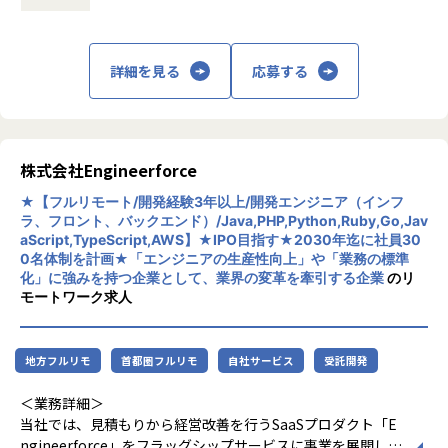
イアントに市場展望と競争戦略を提供します。
・クライアントサポート：クライアントとの密接なコミュニ
ケーションを通じて、問題解決と戦略の実⾏を⽀援します。
詳細を見る
応募する
【仕事の特色】
＜企業の魅力＞
「IT業界の非効率を解消する」をミッションとして掲げ、 IT
株式会社Engineerforce
エンジニアの見積もり工数の作成に関わる手間や負担を減ら
すためのツール「Engineerforce」の開発、お客様のシステ
★【フルリモート/開発経験3年以上/開発エンジニア（インフ
ム開発支援、経営コンサルティングを提供しており、エンジ
ラ、フロント、バックエンド）/Java,PHP,Python,Ruby,Go,Jav
ニアが最大限の力を発揮できるサービス・仕組みづくりの実
aScript,TypeScript,AWS】★IPO目指す★2030年迄に社員30
現を目指しています。
0名体制を計画★「エンジニアの生産性向上」や「業務の標準
化」に強みを持つ企業として、業界の変革を牽引する企業
のリ
モートワーク求人
■参考資料
・EO Tokyo Final DemodayにてEvolution賞を獲得
https://prtimes.jp/main/html/rd/p/000000033.00006887
地方フルリモ
首都圏フルリモ
自社サービス
受託開発
7.html
・SEEDエクステンションラウンドにて資金調達！累計調達
＜業務詳細＞
額4,500万円へ
当社では、見積もりから経営改善を行うSaaSプロダクト「E
https://prtimes.jp/main/html/rd/p/000000018.00006887
ngineerforce」をフラッグシップサービスに事業を展開して