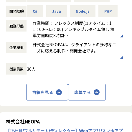
集中的にアクセスするファンサイトの運用・改善を継続して
対応しています。
開発経験
C#
Java
Node.js
PHP
また、これまでIT企業が参入していなかった映画製作にも挑
作業時間： フレックス制度(コアタイム：1
勤務形態
戦。ITの力で世の中を良くすることを目指しつつ、分野にと
1：00～15：00) フレキシブルタイム無し 標
らわれず自分たちが価値を感じる事業に積極的に取り組んで
準労働時間8時間
います。
働き方：
フレックス制（コアタイムあり）
株式会社NEOPAは、クライアントの多様なニ
企業概要
時間外労働の有無： 有（月平均20時間）
ーズに応える制作・開発会社です。
<業務概要>
休憩時間： 60分
クラウドを使ったインフラ構築・運用、品質を支えるプログ
主力の受託開発事業では、ニーズが高いスマ
ラミング、UXに関わるフロントエンドエンジニアリング等、
30人
従業員数
ホアプリの開発をはじめ、WebサイトやWeb
様々な活躍の場があります。他のエンジニアやデザイナーと
デザイン、Webアプリの開発などを幅広く担
ともに開発を進めていきたい方を募集します。
当。案件はクライアントとの直接取引で、社
内で企画から開発、運用までを一貫して行い
まずは得意な領域から始めるのでも構いませんし、新しい分
詳細を見る
応募する
ます。
野にチャレンジも可能です。弊社クライアントから指定され
これを強みとして、アパレル上場企業の会員
る技術要件は特に無いことも多く、周囲のエンジニアと相談
アプリ開発ではトータルデザインを担当した
しながら、最適なアーキテクチャ、フレームワークを選択し
ほか、10万人以上のユーザーが集中的にアク
ていくことができます。
セスするファンサイトの運用・改善を継続し
株式会社NEOPA
て対応しています。
【業務の変更の範囲】
【正社員/フルリモート/ディレクター】Webアプリ/スマホアプ