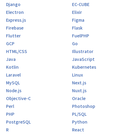
Django
EC-CUBE
Electron
Elixir
Express.js
Figma
Firebase
Flask
Flutter
FuelPHP
GCP
Go
HTML/CSS
Illustrator
Java
JavaScript
Kotlin
Kubernetes
Laravel
Linux
MySQL
Next.js
Node.js
Nuxt.js
Objective-C
Oracle
Perl
Photoshop
PHP
PL/SQL
PostgreSQL
Python
R
React