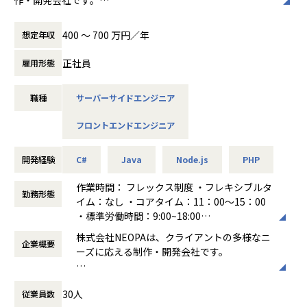
主力の受託開発事業では、ニーズが高いスマホアプリの開発
400 〜 700 万円／年
想定年収
をはじめ、WebサイトやWebデザイン、Webアプリの開発な
どを幅広く担当。案件はクライアントとの直接取引で、社内
正社員
雇用形態
で企画から開発、運用までを一貫して行います。
これを強みとして、アパレル上場企業の会員アプリ開発では
職種
サーバーサイドエンジニア
トータルデザインを担当したほか、10万人以上のユーザーが
集中的にアクセスするファンサイトの運用・改善を継続して
フロントエンドエンジニア
対応しています。
また、これまでIT企業が参入していなかった映画製作にも挑
開発経験
C#
Java
Node.js
PHP
戦。ITの力で世の中を良くすることを目指しつつ、分野にと
らわれず自分たちが価値を感じる事業に積極的に取り組んで
作業時間： フレックス制度 ・フレキシブルタ
勤務形態
います。
イム：なし ・コアタイム：11：00～15：00
・標準労働時間：9:00~18:00
<業務概要>
働き方：
フレックス制（コアタイムあり）
株式会社NEOPAは、クライアントの多様なニ
クラウドを使ったインフラ構築・運用、品質を支えるプログ
企業概要
時間外労働の有無： 有（月平均20時間）
ーズに応える制作・開発会社です。
ラミング、UXに関わるフロントエンドエンジニアリング等、
休憩時間： 60分
様々な活躍の場があります。他のエンジニアやデザイナーと
主力の受託開発事業では、ニーズが高いスマ
ともに開発を進めていきたい方を募集します。
30人
従業員数
ホアプリの開発をはじめ、WebサイトやWeb