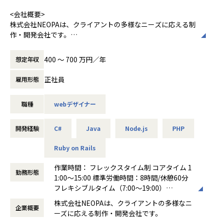
<会社概要>
株式会社NEOPAは、クライアントの多様なニーズに応える制
作・開発会社です。
主力の受託開発事業では、ニーズが高いスマホアプリの開発
400 〜 700 万円／年
想定年収
をはじめ、WebサイトやWebデザイン、Webアプリの開発な
どを幅広く担当。案件はクライアントとの直接取引で、社内
正社員
雇用形態
で企画から開発、運用までを一貫して行います。
これを強みとして、アパレル上場企業の会員アプリ開発では
職種
webデザイナー
トータルデザインを担当したほか、10万人以上のユーザーが
集中的にアクセスするファンサイトの運用・改善を継続して
対応しています。
開発経験
C#
Java
Node.js
PHP
また、これまでIT企業が参入していなかった映画製作にも挑
Ruby on Rails
戦。ITの力で世の中を良くすることを目指しつつ、分野にと
らわれず自分たちが価値を感じる事業に積極的に取り組んで
作業時間： フレックスタイム制 コアタイム 1
勤務形態
います。
1:00～15:00 標準労働時間：8時間/休憩60分
フレキシブルタイム（7:00～19:00）
<業務概要>
働き方：
フレックス制（コアタイムあり）
株式会社NEOPAは、クライアントの多様なニ
クラウドを使ったインフラ構築・運用、品質を支えるプログ
企業概要
時間外労働の有無： 有（月平均20時間）
ーズに応える制作・開発会社です。