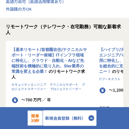
英語力尚可（英語活用環境あり）
外国籍の方OK
リモートワーク（テレワーク・在宅勤務）可能な新着求
人
【基本リモート/首都圏在住/テクニカルサ
【ハイブリ/大
ポート・リーダー候補】ITインフラ領域
エンジニア/マ
に特化し、クラウド・自動化・AIなど先
用に特化し、10
端技術を積極的に取り入れ、SIer業界の
を総合的に支援
常識を変える企業！
のリモートワーク求
ニー！
のリモー
人
ITアーキテクト
プ
セキュリティエンジニア
テクニカルサポート
プ
ロジェクトマネージャー
プロジェクトリーダー
～1,200 
～700 万円 ／ 年
◎詳細
■お仕事内容
簡単
◎詳細
新規会員登録（無料）
30秒
■業務内容
●クライアントの
0-WANでは、ゼロトラストの考え方を用いた新
データを蓄積・加