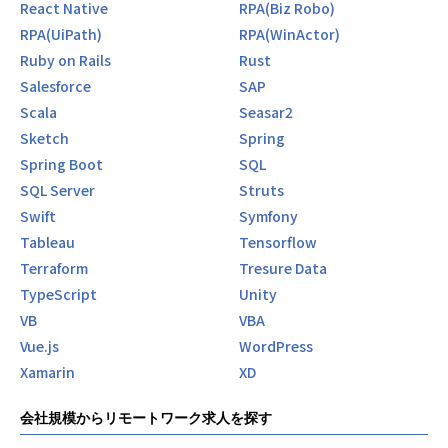
React Native
RPA(Biz Robo)
RPA(UiPath)
RPA(WinActor)
Ruby on Rails
Rust
Salesforce
SAP
Scala
Seasar2
Sketch
Spring
Spring Boot
SQL
SQL Server
Struts
Swift
Symfony
Tableau
Tensorflow
Terraform
Tresure Data
TypeScript
Unity
VB
VBA
Vue.js
WordPress
Xamarin
XD
会社規模からリモートワーク求人を探す