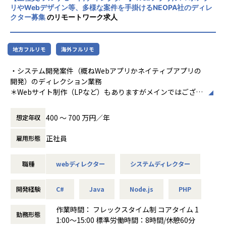
すべての業務への転換可能性あり
リやWebデザイン等、多様な案件を手掛けるNEOPA社のディレ
また、これまでIT企業が参入していなかった
クター募集
のリモートワーク求人
映画製作にも挑戦。ITの力で世の中を良くす
ることを目指しつつ、分野にとらわれず自分
たちが価値を感じる事業に積極的に取り組ん
地方フルリモ
海外フルリモ
でいます。
・システム開発案件（概ねWebアプリかネイティブアプリの
開発）のディレクション業務
＊Webサイト制作（LPなど）もありますがメインではござい
ません。
・顧客対応/資料作成/進捗管理等のマネジメント系の業務
400 〜 700 万円／年
想定年収
・UI設計/デザインディレクションなどの制作系の業務
正社員
雇用形態
【業務の変更の範囲】
すべての業務への転換可能性あり
職種
webディレクター
システムディレクター
開発経験
C#
Java
Node.js
PHP
作業時間： フレックスタイム制 コアタイム 1
勤務形態
1:00～15:00 標準労働時間：8時間/休憩60分