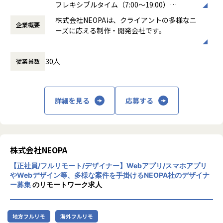
フレキシブルタイム（7:00～19:00）
働き方：
フレックス制（コアタイムあり）
株式会社NEOPAは、クライアントの多様なニ
企業概要
時間外労働の有無： 有（月平均20時間）
ーズに応える制作・開発会社です。
休憩時間： 60分
主力の受託開発事業では、ニーズが高いスマ
30人
従業員数
ホアプリの開発をはじめ、WebサイトやWeb
デザイン、Webアプリの開発などを幅広く担
当。案件はクライアントとの直接取引で、社
内で企画から開発、運用までを一貫して行い
詳細を見る
応募する
ます。
これを強みとして、アパレル上場企業の会員
アプリ開発ではトータルデザインを担当した
ほか、10万人以上のユーザーが集中的にアク
セスするファンサイトの運用・改善を継続し
株式会社NEOPA
て対応しています。
【正社員/フルリモート/デザイナー】Webアプリ/スマホアプリ
やWebデザイン等、多様な案件を手掛けるNEOPA社のデザイナ
また、これまでIT企業が参入していなかった
ー募集
のリモートワーク求人
映画製作にも挑戦。ITの力で世の中を良くす
ることを目指しつつ、分野にとらわれず自分
たちが価値を感じる事業に積極的に取り組ん
地方フルリモ
海外フルリモ
でいます。