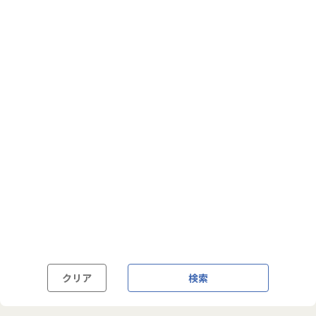
フルフレックス制
裁量労働制
語学・国籍から探す
英語力必須
英語力尚可（英語活用環境あり）
外国籍の方OK
クリア
検索