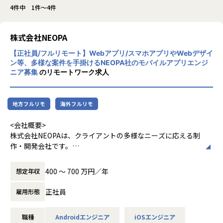
4件中 1件～4件
株式会社NEOPA
【正社員/フルリモート】Webアプリ/スマホアプリやWebデザイ
ン等、多様な案件を手掛けるNEOPA社のモバイルアプリエンジ
ニア募集
のリモートワーク求人
地方フルリモ
海外フルリモ
<会社概要>
株式会社NEOPAは、クライアントの多様なニーズに応える制
作・開発会社です。
主力の受託開発事業では、ニーズが高いスマホアプリの開発
400 〜 700 万円／年
想定年収
をはじめ、WebサイトやWebデザイン、Webアプリの開発な
どを幅広く担当。案件はクライアントとの直接取引で、社内
正社員
雇用形態
で企画から開発、運用までを一貫して行います。
これを強みとして、アパレル上場企業の会員アプリ開発では
職種
Androidエンジニア
iOSエンジニア
トータルデザインを担当したほか、10万人以上のユーザーが