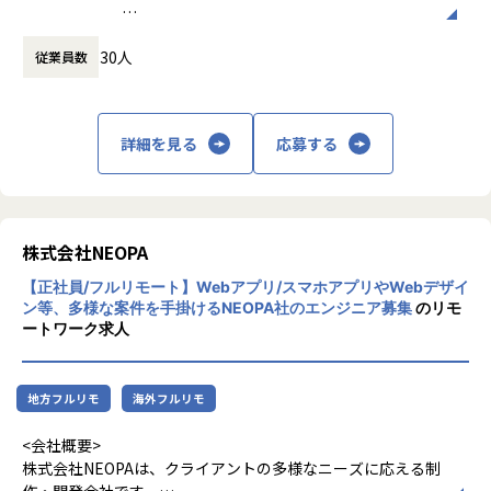
ラミング、UXに関わるフロントエンドエンジニアリング等、
休憩時間： 60分
様々な活躍の場があります。他のエンジニアやデザイナーと
主力の受託開発事業では、ニーズが高いスマ
ともに開発を進めていきたい方を募集します。
30人
従業員数
ホアプリの開発をはじめ、WebサイトやWeb
デザイン、Webアプリの開発などを幅広く担
まずは得意な領域から始めるのでも構いませんし、新しい分
当。案件はクライアントとの直接取引で、社
野にチャレンジも可能です。弊社クライアントから指定され
内で企画から開発、運用までを一貫して行い
る技術要件は特に無いことも多く、周囲のエンジニアと相談
詳細を見る
応募する
ます。
しながら、最適なアーキテクチャ、フレームワークを選択し
これを強みとして、アパレル上場企業の会員
ていくことができます。
アプリ開発ではトータルデザインを担当した
ほか、10万人以上のユーザーが集中的にアク
【業務の変更の範囲】
セスするファンサイトの運用・改善を継続し
株式会社NEOPA
すべての業務への転換可能性あり
て対応しています。
【正社員/フルリモート】Webアプリ/スマホアプリやWebデザイ
ン等、多様な案件を手掛けるNEOPA社のエンジニア募集
のリモ
また、これまでIT企業が参入していなかった
ートワーク求人
映画製作にも挑戦。ITの力で世の中を良くす
ることを目指しつつ、分野にとらわれず自分
たちが価値を感じる事業に積極的に取り組ん
地方フルリモ
海外フルリモ
でいます。
<会社概要>
株式会社NEOPAは、クライアントの多様なニーズに応える制
作・開発会社です。