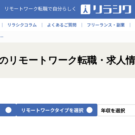
リモートワーク転職で自分らしく
リラシクコラム
よくあるご質問
フリーランス・副業
ー
ナーのリモートワーク転職・求人
リモートワークタイプを選択