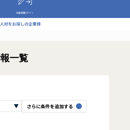
会員登録
ログイン
人材をお探しの企業様
情報一覧
さらに条件を追加する