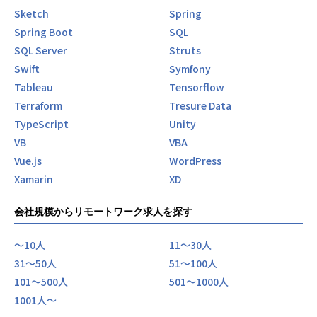
Sketch
Spring
Spring Boot
SQL
SQL Server
Struts
Swift
Symfony
Tableau
Tensorflow
Terraform
Tresure Data
TypeScript
Unity
VB
VBA
Vue.js
WordPress
Xamarin
XD
会社規模からリモートワーク求人を探す
〜10人
11〜30人
31〜50人
51〜100人
101〜500人
501〜1000人
1001人〜