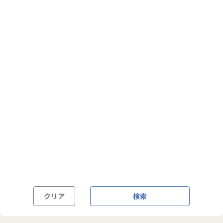
フルフレックス制
裁量労働制
語学・国籍から探す
英語力必須
英語力尚可（英語活用環境あり）
外国籍の方OK
クリア
検索