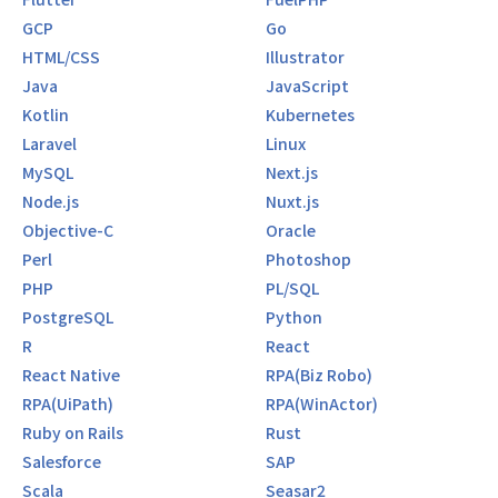
GCP
Go
HTML/CSS
Illustrator
Java
JavaScript
Kotlin
Kubernetes
Laravel
Linux
MySQL
Next.js
Node.js
Nuxt.js
Objective-C
Oracle
Perl
Photoshop
PHP
PL/SQL
PostgreSQL
Python
R
React
React Native
RPA(Biz Robo)
RPA(UiPath)
RPA(WinActor)
Ruby on Rails
Rust
Salesforce
SAP
Scala
Seasar2