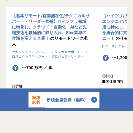
【基本リモート/首都圏在住/テクニカルサ
【ハイブリ/大
ポート・リーダー候補】ITインフラ領域
エンジニア/マ
に特化し、クラウド・自動化・AIなど先
用に特化し、10
端技術を積極的に取り入れ、SIer業界の
を総合的に支援
常識を変える企業！
のリモートワーク求
ニー！
のリモー
人
ITアーキテクト
プ
セキュリティエンジニア
テクニカルサポート
プ
ロジェクトマネージャー
プロジェクトリーダー
～1,200 
～700 万円 ／ 年
◎詳細
■お仕事内容
◎詳細
■業務内容
●クライアントの
0-WANでは、ゼロトラストの考え方を用いた新
簡単
データを蓄積・加
新規会員登録（無料）
30秒
しいネットワークセキュリティの形をお客様にご
に活用する BI(Busin
提案し、お客様環境でゼロトラストを実現するた
システムの導入か
めのさまざまな支援を行っています。
す。またクラウド
各メンバーの得意分野を組み合わせ、チームワー
想から実施します
クを重視してゼロトラスト事業を推進していま
す。
●クライアントの要