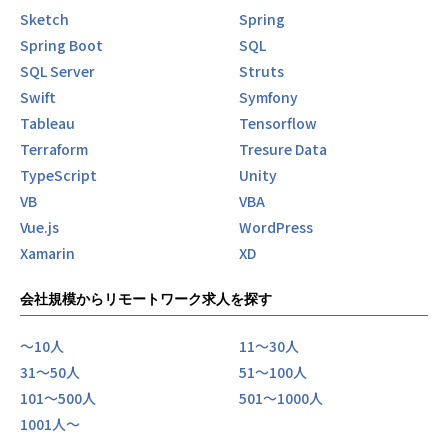
Sketch
Spring
Spring Boot
SQL
SQL Server
Struts
Swift
Symfony
Tableau
Tensorflow
Terraform
Tresure Data
TypeScript
Unity
VB
VBA
Vue.js
WordPress
Xamarin
XD
会社規模からリモートワーク求人を探す
〜10人
11〜30人
31〜50人
51〜100人
101〜500人
501〜1000人
1001人〜