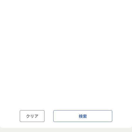
フルフレックス制
裁量労働制
語学・国籍から探す
英語力必須
英語力尚可（英語活用環境あり）
外国籍の方OK
クリア
検索