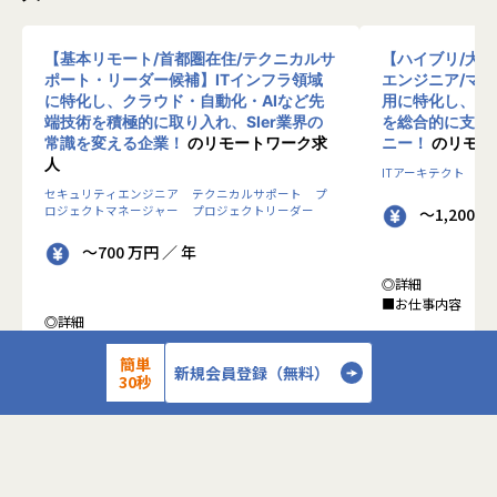
【基本リモート/首都圏在住/テクニカルサ
【ハイブリ/大
ポート・リーダー候補】ITインフラ領域
エンジニア/マ
に特化し、クラウド・自動化・AIなど先
用に特化し、10
端技術を積極的に取り入れ、SIer業界の
を総合的に支援
常識を変える企業！
のリモートワーク求
ニー！
のリモー
人
ITアーキテクト
プ
セキュリティエンジニア
テクニカルサポート
プ
ロジェクトマネージャー
プロジェクトリーダー
～1,200 
～700 万円 ／ 年
◎詳細
■お仕事内容
◎詳細
■業務内容
●クライアントの
0-WANでは、ゼロトラストの考え方を用いた新
簡単
データを蓄積・加
新規会員登録（無料）
30秒
しいネットワークセキュリティの形をお客様にご
に活用する BI(Busin
提案し、お客様環境でゼロトラストを実現するた
システムの導入か
めのさまざまな支援を行っています。
す。またクラウド
各メンバーの得意分野を組み合わせ、チームワー
想から実施します
クを重視してゼロトラスト事業を推進していま
す。
●クライアントの要