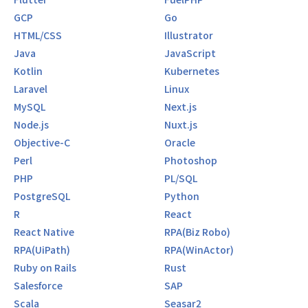
GCP
Go
HTML/CSS
Illustrator
Java
JavaScript
Kotlin
Kubernetes
Laravel
Linux
MySQL
Next.js
Node.js
Nuxt.js
Objective-C
Oracle
Perl
Photoshop
PHP
PL/SQL
PostgreSQL
Python
R
React
React Native
RPA(Biz Robo)
RPA(UiPath)
RPA(WinActor)
Ruby on Rails
Rust
Salesforce
SAP
Scala
Seasar2