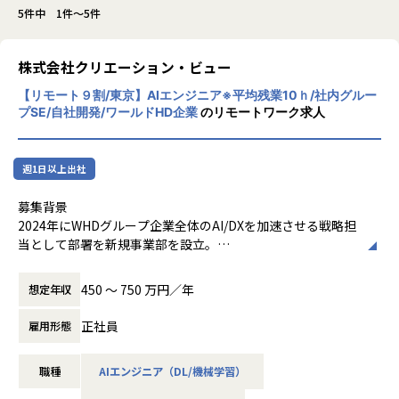
5件中 1件～5件
株式会社クリエーション・ビュー
【リモート９割/東京】AIエンジニア※平均残業10ｈ/社内グルー
プSE/自社開発/ワールドHD企業
のリモートワーク求人
週1日以上出社
募集背景
2024年にWHDグループ企業全体のAI/DXを加速させる戦略担
当として部署を新規事業部を設立。
グループ横断でAI技術の活用を推進し、各グループ企業が抱
える多様なビジネス課題に対し、AIを活用したシステム開発
450 〜 750 万円／年
想定年収
を通じて事業価値の最大化に貢献しています。また外部クラ
イアントの案件も拡大中です。
正社員
雇用形態
現在、当部署は10名超の精鋭でAI/DX事業のシステム開発を
推進していますが、グループ内をはじめAI/DX分野の開発ニ
職種
AIエンジニア（DL/機械学習）
ーズは急速に拡大しており、さらなる事業拡大に向けて増員
の募集を行います。