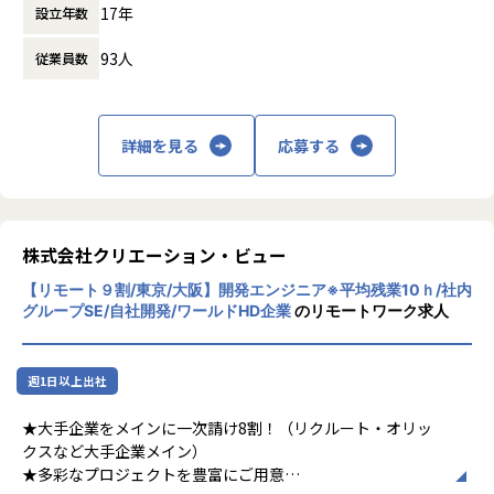
17年
設立年数
Webを融合させ、新しい価値を作り出したい
というコンセプトのもと、2010年に設立され
93人
従業員数
ました。設立当初は農作物の卸事業からスタ
ート。その後、飲食店事業や、翻訳・通訳事
業、デザイン制作事業、そして、ソフトウェ
ア開発事業、アプリ開発受託など事業領域を
詳細を見る
応募する
広げてきました。一つの分野に特化すること
なく、複数の事業を展開しているからこそ、
設立以来、毎年売上を増やし続け、右肩上が
りの成長を遂げています。
【★社風/文化】
株式会社クリエーション・ビュー
◆風通しの良い若い会社◎成長を支える新戦
【リモート９割/東京/大阪】開発エンジニア※平均残業10ｈ/社内
力求む！
グループSE/自社開発/ワールドHD企業
のリモートワーク求人
弊社の平均年齢は30歳。普段の業務の中でも
分からないことがあったら、先輩社員に気軽
に質問できる風通しの良い環境です。また、
週1日以上出社
社員とのコミュニケーションの機会も充実。
プロジェクトに関する情報交換をしたり、ゲ
★大手企業をメインに一次請け8割！（リクルート・オリッ
ーム大会などのレクリエーションを開催した
クスなど大手企業メイン）
り、その後にみんなで飲み会に行ったり…和
★多彩なプロジェクトを豊富にご用意
気あいあいとした雰囲気も魅力です！会社の