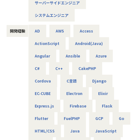
サーバーサイドエンジニア
AIやDXの知見は問わず、ご興味と意欲のある方にぜひ参画い
ただきたいと考えています！
システムエンジニア
＜概要＞
・大手企業、グループ会社に向けたAIソリューションの開発
開発経験
AD
AWS
Access
やDX推進
ActionScript
Android(Java)
＜具体的な仕事内容＞
Angular
Ansible
Azure
・AWSやPythonを用いたAIアプリケーションの作成
・グループ会社のAI／DX推進を実現するためのPoC開発
C#
C++
CakePHP
・データ基盤の構築並びにデータ活用によるDX化の提案
⇒将来的には、要件定義や顧客への提案などもおまかせし
Cordova
C言語
Django
ます
EC-CUBE
Electron
Elixir
＜案件について＞
Express.js
Firebase
Flask
・RAG機能を搭載した、(閉域接続可能な)生成AIの開発
・鉄道会社向け、AIを活用した需要予測とシステム開発
Flutter
FuelPHP
GCP
Go
・大手メーカ向け、SQLを用いたデータ基盤構築
・WEB広告最適化に向けたデータ分析、PoC開発 など
HTML/CSS
Java
JavaScript