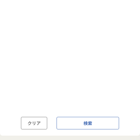
フルフレックス制
裁量労働制
語学・国籍から探す
英語力必須
英語力尚可（英語活用環境あり）
外国籍の方OK
クリア
検索