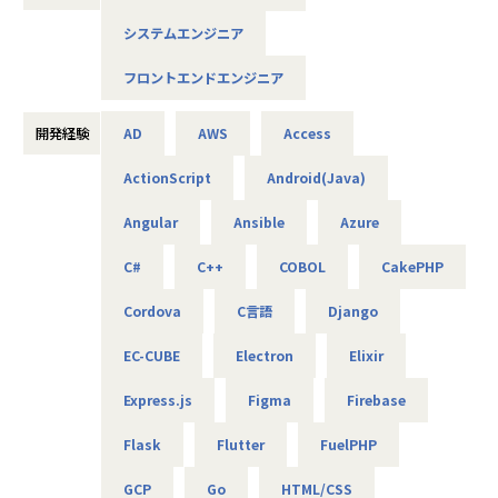
企業情報、採用情報の詳細は下記URLよりご覧ください！
システムエンジニア
【採用情報資料URL】
https://good-for-job.com/slide-player/519&gfj=1&slide_
フロントエンドエンジニア
url_id=935
【プロジェクト事例】
開発経験
AD
AWS
Access
■大手ECサイトの開発・運用管理
ActionScript
Android(Java)
■人材派遣会社の期間システムの開発
■業務用アプリ開発
Angular
Ansible
Azure
■在庫管理システムの開発
など様々。
C#
C++
COBOL
CakePHP
【特徴】
Cordova
C言語
Django
ECサイト営業支援大手BBF社(東証プライム上場企業グルー
プ)の傘下であるため、質の高い案件が多数。またエンジニア
EC-CUBE
Electron
Elixir
未経験から活躍しているメンバーがいるなど、育成に力を入
れています。
Express.js
Figma
Firebase
【今後の取り組み】
Flask
Flutter
FuelPHP
■受託案件の強化
現在、親会社であるBBF社からの受託案件を含め、社内で
GCP
Go
HTML/CSS