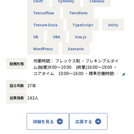
Swift
Symfony
Tableau
Tensorflow
Terraform
Tresure Data
TypeScript
Unity
VB
VBA
Vue.js
WordPress
Xamarin
作業時間： フレックス制 ・フレキシブルタイ
勤務形態
ム(始業)9:00～10:00 (終業)16:00～19:00 ・
コアタイム 10:00～16:00 ・標準労働時間
8時間 休憩時間 60分
37年
設立年数
働き方：
フレックス制（コアタイムあり）
時間外労働の有無： 有（月平均20時間）
143人
従業員数
休憩時間： 60分
詳細を見る
応募する