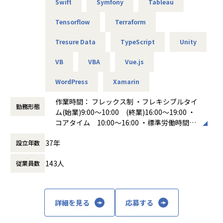
Swift
Symfony
Tableau
Tensorflow
Terraform
Tresure Data
TypeScript
Unity
VB
VBA
Vue.js
WordPress
Xamarin
作業時間： フレックス制 ・フレキシブルタイ
勤務形態
ム(始業)9:00～10:00 (終業)16:00～19:00 ・
コアタイム 10:00～16:00 ・標準労働時間
8時間 休憩時間 60分
37年
設立年数
働き方：
フレックス制（コアタイムあり）
時間外労働の有無： 有（月平均20時間）
143人
従業員数
休憩時間： 60分
詳細を見る
応募する