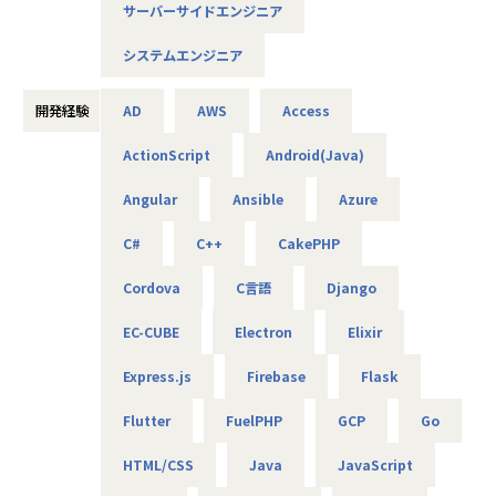
サーバーサイドエンジニア
AIやDXの知見は問わず、ご興味と意欲のある方にぜひ参画い
ただきたいと考えています！
システムエンジニア
＜概要＞
・大手企業、グループ会社に向けたAIソリューションの開発
開発経験
AD
AWS
Access
やDX推進
ActionScript
Android(Java)
＜具体的な仕事内容＞
Angular
Ansible
Azure
・AWSやPythonを用いたAIアプリケーションの作成
・グループ会社のAI／DX推進を実現するためのPoC開発
C#
C++
CakePHP
・データ基盤の構築並びにデータ活用によるDX化の提案
⇒将来的には、要件定義や顧客への提案などもおまかせし
Cordova
C言語
Django
ます
EC-CUBE
Electron
Elixir
＜案件について＞
Express.js
Firebase
Flask
・RAG機能を搭載した、(閉域接続可能な)生成AIの開発
・鉄道会社向け、AIを活用した需要予測とシステム開発
Flutter
FuelPHP
GCP
Go
・大手メーカ向け、SQLを用いたデータ基盤構築
・WEB広告最適化に向けたデータ分析、PoC開発 など
HTML/CSS
Java
JavaScript