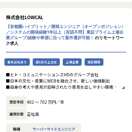
株式会社LOWCAL
【首都圏ハイブリット／開発エンジニア（オープンポジション）
／システムの開発経験1年以上（言語不問】東証プライム上場企
業グループ/経験や希望に沿って案件選択可能！
のリモートワー
ク求人
客先出社あり
週1日以上出社
上場企業
受託開発
■ヒト・コミュニケーションズHDのグループ会社
■日本の文化・産業にWEBを融合させ、新しい価値創出
■自身の考えや意見が反映されたり意見を出しやすい環境が
魅力◎
402 〜 702 万円／年
想定年収
当社にてエンジニアを募集しております！
Webエンジニア（Java、PHP）、インフラエンジニア、販売
正社員
雇用形態
管理システム等開発エンジニア（PM/PL候補）など適性に合
わせてポジションを決定。
職種
サーバーサイドエンジニア