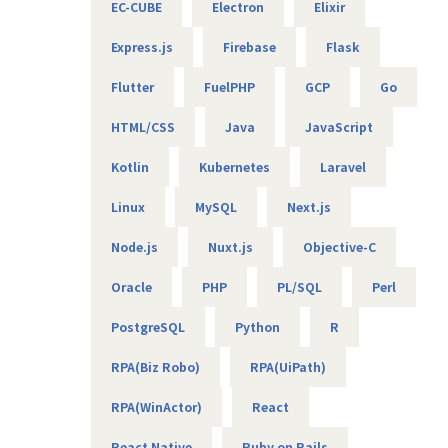
EC-CUBE
Electron
Elixir
希望次第でさまざまなキャリアを描けることも当社の強みで
す。
Express.js
Firebase
Flask
まずは開発ポジションからご活躍いただくつもりですが、エ
ンジニアとして技術を追求してスペシャリストやリーダー、
Flutter
FuelPHP
GCP
Go
マネジメントを目指すことも可能です。スキル、キャリアと
もにワンランク上を目指せる、やりがいのある環境がそろっ
HTML/CSS
Java
JavaScript
ております。
Kotlin
Kubernetes
Laravel
キャリアパスは7段階と細かく設定
全員に指標は開示しているため、いつもで確認できる環境で
Linux
MySQL
Next.js
す。
メンバー、サブリーダー、リーダー、シニアリーダー
Node.js
Nuxt.js
Objective-C
サブマネージャー、マネージャー、シニアマネージャー
Oracle
PHP
PL/SQL
Perl
■募集背景：
PostgreSQL
Python
R
グループ企業からWEBシステム案件の依頼が多くなりつつあ
るため、
RPA(Biz Robo)
RPA(UiPath)
弊社としても本格的な案件化をするための増員での募集とな
ります。
RPA(WinActor)
React
グループ企業がクライアントのためコミュニケーションがと
りやすい点も
React Native
Ruby on Rails