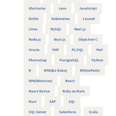
活躍できる環境を強化中。より技術者が働きやすい環境を目
指して成長を続けている。
Illustrator
Java
JavaScript
■”AI×◯◯”社内での研究開発
IT技術によって産業が改善された事例はまだ多くはなく、
Kotlin
Kubernetes
Laravel
人の経験をもとに行っている部分がいまだ多い。現在の状況
を改善すべく、農業・介護・医療への参入を目標にまずはAI
Linux
MySQL
Next.js
の事業展開へとチャレンジし続けている。
Node.js
Nuxt.js
Objective-C
《ならではポイント》
Oracle
PHP
PL/SQL
Perl
★残業を減らす対応を実施！⇒月の残業は平均15時間ほど。
★スキルアップが叶う環境⇒オンライン学習ツールの提供や
Photoshop
PostgreSQL
Python
講師を社内へ呼ぶこともあり、経験が浅くてもエンジニアと
して実績を積めます！
R
RPA(Biz Robo)
RPA(UiPath)
★「なりたい」を応援！⇒「スペシャリスト」か「ゼネラリ
スト」、どちらの道もサポートします！
RPA(WinActor)
React
【業務の変更の範囲】
React Native
Ruby on Rails
会社の定めるすべての業務
Rust
SAP
SQL
SQL Server
Salesforce
Scala