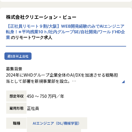
株式会社クリエーション・ビュー
【正社員リモート９割/大阪】WEB開発経験のみでAIエンジニア
転身！※平均残業10ｈ/社内グループSE/自社開発/ワールドHD企
業
のリモートワーク求人
週1日以上出社
募集背景
2024年にWHDグループ企業全体のAI/DXを加速させる戦略担
当として部署を新規事業部を設立。
グループ横断でAI技術の活用を推進し、各グループ企業が抱
える多様なビジネス課題に対し、AIを活用したシステム開発
450 〜 750 万円／年
想定年収
を通じて事業価値の最大化に貢献しています。また外部クラ
イアントの案件も拡大中です。
正社員
雇用形態
現在、当部署は10名超の精鋭でAI/DX事業のシステム開発を
推進していますが、グループ内をはじめAI/DX分野の開発ニ
職種
AIエンジニア（DL/機械学習）
ーズは急速に拡大しており、さらなる事業拡大に向けて増員
の募集を行います。