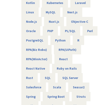
Kotlin
Kubernetes
Laravel
【エンジニアのための働き方】
当社は社長を含め、社員構成の9割以上がエンジニアです。
Linux
MySQL
Next.js
創業者の前社長が「エンジニアがもっと働きやすい会社を作
りたい」という想いを込めて創業したため、
Node.js
Nuxt.js
Objective-C
今でのその風土が根づいています。そのため、エンジニアの
Oracle
PHP
PL/SQL
Perl
働き方を考慮して下記環境を用意しています。
・フレックスタイム制
PostgreSQL
Python
R
・9割以上がリモート（年に数回程度の出社メンバーも）
・平均残業時間は10時間程度
RPA(Biz Robo)
RPA(UiPath)
・有給消化日数は18.5日（夏季休暇含む）
RPA(WinActor)
React
【業務の変更の範囲】
無
React Native
Ruby on Rails
Rust
SQL
SQL Server
Salesforce
Scala
Seasar2
Spring
Spring Boot
Struts