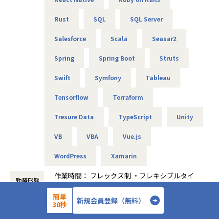
魅力点となります。
Rust
SQL
SQL Server
■グループ企業
弊社はワールドHDの1社になりクライアントはワールドHD
Salesforce
Scala
Seasar2
の各社となります。
https://world-hd.co.jp/corporate/group/
Spring
Spring Boot
Struts
★社員の働きやすさをとことん追求！★
Swift
Symfony
Tableau
◎本プロジェクトはフルリモート可
◎フレックス制あり
Tensorflow
Terraform
◎残業月平均10時間と少なめ
Tresure Data
TypeScript
Unity
◎年間休日125日＋平均有給取得日数18.5日
VB
VBA
Vue.js
【業務の変更の範囲】
無
WordPress
Xamarin
作業時間： フレックス制 ・フレキシブルタイ
勤務形態
ム(始業)9時00分～10時0 (終業)16時00分～
19時00分 ・コアタイム 10時00分～16時00
簡単
新規会員登録（無料）
30秒
分 ・標準労働時間 8時00分 休憩時間 60
37年
設立年数
分