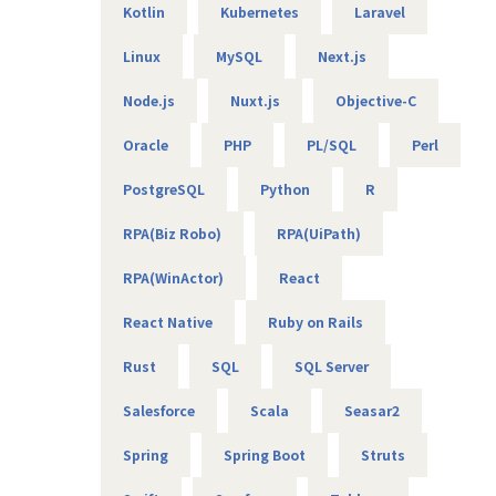
Kotlin
Kubernetes
Laravel
【エンジニアのための働き方】
当社は社長を含め、社員構成の9割以上がエンジニアです。
Linux
MySQL
Next.js
創業者の前社長が「エンジニアがもっと働きやすい会社を作
りたい」という想いを込めて創業したため、
Node.js
Nuxt.js
Objective-C
今でのその風土が根づいています。そのため、エンジニアの
Oracle
PHP
PL/SQL
Perl
働き方を考慮して下記環境を用意しています。
・フレックスタイム制
PostgreSQL
Python
R
・9割以上がリモート（年に数回程度の出社メンバーも）
・平均残業時間は10時間程度
RPA(Biz Robo)
RPA(UiPath)
・有給消化日数は18.5日（夏季休暇含む）
RPA(WinActor)
React
【業務の変更の範囲】
無
React Native
Ruby on Rails
Rust
SQL
SQL Server
Salesforce
Scala
Seasar2
Spring
Spring Boot
Struts