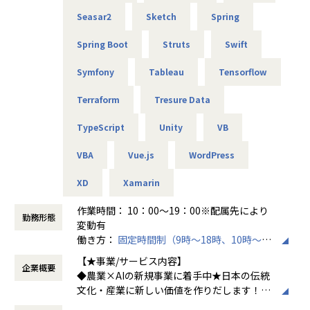
Seasar2
Sketch
Spring
Spring Boot
Struts
Swift
Symfony
Tableau
Tensorflow
Terraform
Tresure Data
TypeScript
Unity
VB
VBA
Vue.js
WordPress
XD
Xamarin
作業時間： 10：00～19：00※配属先により
勤務形態
変動有
働き方：
固定時間制（9時～18時、10時～19
時など）
【★事業/サービス内容】
企業概要
時間外労働の有無： 有（月平均15時間）
◆農業×AIの新規事業に着手中★日本の伝統
休憩時間： 60分
文化・産業に新しい価値を作りだします！
株式会社LOWCALは日本の伝統文化や産業に