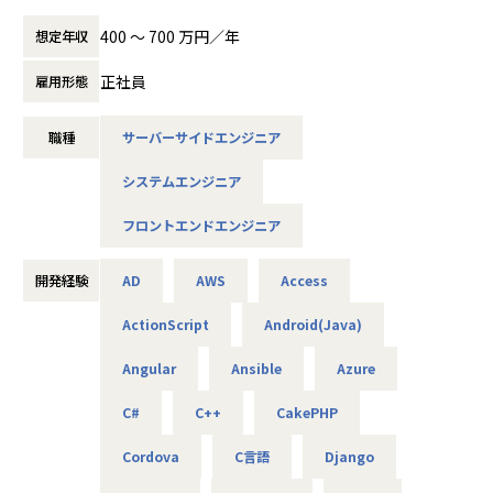
★平均残業10h！連休取得OK！完全週休2日制（土日祝）フ
成長過程を支え、一層の事業拡大を目指す上
レックス制！リモート約９割など働きやすさ抜群
で、新しいエンジニアの力は必須。 長く活躍
400 〜 700 万円／年
想定年収
★賞与年2回支給！（昨年度支給実績4.3ヵ月）＋住宅手当＋
していただける新メンバーを求め、今回の募
資格手当など福利厚生も充実
集となりました。
正社員
雇用形態
【★働き方/リモートワーク】
■業務内容
◆リモートワークは案件によって取り入れて
職種
サーバーサイドエンジニア
自社グループ企業向けのWeb・オープン系をメインとした各
おります！（現在6～7割程度がリモート）
種システム・ソフトウェア・アプリケーション案件におい
月平均残業15時間以下です。納期やピークは
システムエンジニア
て、要件定義、設計、見積もりなどの上流工程から、開発業
存在するので忙しい時期もございますが、残
務まで一貫してお任せいたします。
業が多い月の補填を別途対応していくことで
フロントエンドエンジニア
場合によってはインフラの構築や言語の選定までお任せでき
長期的に働ける環境がございます。男女とも
るプロジェクトもございます。
に育休の取得実績があり、子育て世代の方も
開発経験
AD
AWS
Access
活躍しています。離職率10％以下と、エンジ
■チーム構成
ニアの想いを叶える環境を整備しています。
ActionScript
Android(Java)
現在、PMが請け負っている案件を一緒に開発していただき
ます。
Angular
Ansible
Azure
※今後は複数人のチームとなる予定です
PMは入社20年程度のベテラン社員のため安心して相談でき
C#
C++
CakePHP
る環境です。
PM：1名40代男性
Cordova
C言語
Django
■キャリアパス